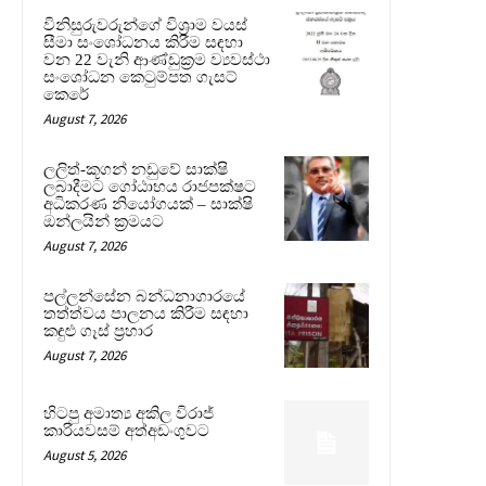
විනිසුරුවරුන්ගේ විශ්‍රාම වයස්
සීමා සංශෝධනය කිරීම සඳහා
වන 22 වැනි ආණ්ඩුක්‍රම ව්‍යවස්ථා
සංශෝධන කෙටුම්පත ගැසට්
කෙරේ
August 7, 2026
ලලිත්-කූගන් නඩුවේ සාක්ෂි
ලබාදීමට ගෝඨාභය රාජපක්ෂට
අධිකරණ නියෝගයක් – සාක්ෂි
ඔන්ලයින් ක්‍රමයට
August 7, 2026
පල්ලන්සේන බන්ධනාගාරයේ
තත්ත්වය පාලනය කිරීම සඳහා
කඳුළු ගෑස් ප්‍රහාර
August 7, 2026
හිටපු අමාත්‍ය අකිල විරාජ්
කාරියවසම් අත්අඩංගුවට
August 5, 2026