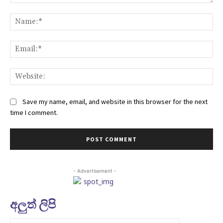
Comment:
Na
Ema
Web
Save my name, email, and website in this browser for the next
time I comment.
- Advertisement -
අලුත් ලිපි