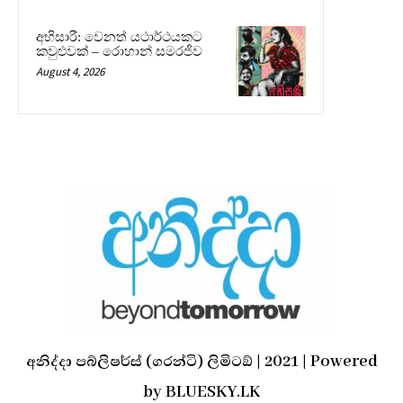
අභිසාරී: වෙනත් යථාර්ථයකට
කවුළුවක් – රොහාන් සමරජීව
August 4, 2026
අනිද්දා පබ්ලිෂර්ස් (ගරන්ටි) ලිමිටඞ් | 2021 | Powered
by BLUESKY.LK