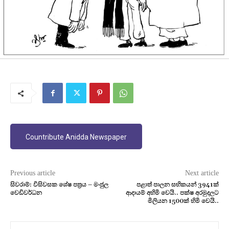
Countribute Anidda Newspaper
Previous article
Next article
සිවරාම්: විසිවසක ශේෂ පත්‍රය – මංජුල
පළාත් පාලන සභිකයන් 3941ක්
වෙඩිවර්ධන
ආදායම් අහිමි වෙයි.. පක්ෂ අරමුදලට
මිලියන 1500ක් හිමි වෙයි..