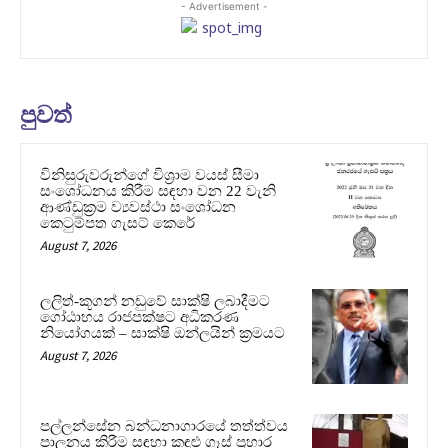
- Advertisement -
පුවත්
විනිසුරුවරුන්ගේ විශ්‍රාම වයස් සීමා
සංශෝධනය කිරීම සඳහා වන 22 වැනි
ආණ්ඩුක්‍රම ව්‍යවස්ථා සංශෝධන
කෙටුම්පත ගැසට් කෙරේ
August 7, 2026
ලලිත්-කූගන් නඩුවේ සාක්ෂි ලබාදීමට
ගෝඨාභය රාජපක්ෂට අධිකරණ
නියෝගයක් – සාක්ෂි ඔන්ලයින් ක්‍රමයට
August 7, 2026
පල්ලන්සේන බන්ධනාගාරයේ තත්ත්වය
පාලනය කිරීම සඳහා කඳුළු ගෑස් ප්‍රහාර