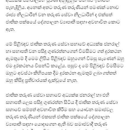
අධ්‍යක්ෂ ජනරාල්ගේ පූර්ණ අනුදැනුම මත බව ඉතාමත්
පැහැදිලිය. අනෙක් අතට තරුණ තරුණියන් පමණක් නොව
රාජ්‍ය නිලධාරීන් වන තරුණ සේවා නිලධාරීන් ද එක්සත්
ජාතික පක්ෂයේ දේශපාලන ව්‍යාපෘති සඳහා අවභාවිත කොට
ඇත.
මේ පිළිබඳව ජාතික තරුණ සේවා සභාවේ අධ්‍යක්ෂ ජනරාල්
හා සභාපති වන පසිඳු ගුණරත්නගෙන් විමසීමට ගත් දුරකථන
ඇමතුමේ දී මෙම ලිපිය පිළිබඳව ඔහුගෙන් විමසූ සැණෙන් ඔහු
එම දුරකථනය විසන්ධි කළේය. පසුව ද මේ පිළිබඳව විමසීමට
ඔහුට අවස්ථා කිහිපයක දීම දුරකථන ඇමතුම් ලබා ගත්තත්
ඔහු කිසිදු ප්‍රතිචාරයක් දැක්වූයේ නැත.
ජාතික තරුණ සේවා සභාවේ අධ්‍යක්ෂ ජනරාල් හා එහි
සභාපති ලෙස පසිඳු ගුණරත්න සිටිය දී ජාතික තරුණ සේවා
සභාවේ සම්පත් අවභාවිත කිරීම සහ යෞවන සමාජවල
තරුණ තරුණියන් එකසත් ජාතික පක්ෂයේ දේශපාලන
ව්‍යාපෘති සඳහා යොදාගෙන ඇති බව සමාජවාදී තරුණ