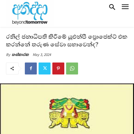
රනිල් ජනාධිපති කිරීමේ යූඑන්පී ප්‍රොජෙක්ට් එක
කරන්නේ තරුණ සේවා සභාවෙන්ද?
May 3, 2024
By
සංස්කාරක