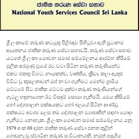
ශ්‍රී ලංකාවේ තරුණ කටයුතු පිළිබඳව පිහිටුවා ඇති ප්‍රධානම
ආයතනය ජාතික තරුණ සේවා සභාවයි. තරුණ සේවා සභාව
යටතේ ශ්‍රී ලංකා යෞවන සමාජ සම්මේලනය ආරම්භ කිරීමේ
මූලික අරමුණු වූයේ රට වටා සිටින තරුණ තරුණියන්ට
එකට එකතු වීමට, නායකත්ව, වෘත්තීය, ක්‍රීඩා, කලා ඇතුළු
විවිධ වූ කුසලතාවන් ඔප් නංවා ගැනීමට මෙන්ම ග්‍රාමීය
මට්ටමේ සිට ජාතික මට්ටම දක්වා තරුණ තරුණියන්ගේ
ගැටලු හඳුනාගෙන ඊට විසඳුම් සොයා ගැනීමයි. මෙය කිසියම්
හෝ දේශපාලන පක්ෂයකට හෝ බලයේ සිටින ආණ්ඩු
පක්ෂයට අවශ්‍ය ලෙස තම දේශපාලන ව්‍යාපෘතීන් සඳහා යොදා
ගැනීමට නොහැක. ශ්‍රී ලංකා යෞවන සමාජ සම්මේලනය යනු
1979 අංක 69 දරන ජාතික තරුණ සේවා පනත තුළින්
ගොඩනැංවූ ස්වාධීන තරුණ සංවිධානයකි. නමුත් පසුගිය