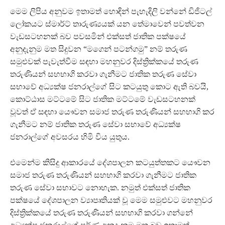
මෙම ලිපිය අනුවම ඉතාමත් හොඳින් පැහැදිලි වන්නේ ඩිජිටල්
ලෝකයට ස්මාර්ට් තාරුණ්‍යයක් යන තේමාවෙන් පවත්වන
වැඩසටහනක් බව පවසමින් එක්සත් ජාතික පක්ෂයේ
අනුදැනුම මත සිදුවන “මගෙන් පටන්ගමු” නම් තරුණ
සමුළුවක් පැවැත්වීම සඳහා මහනුවර දිස්ත්‍රික්කයේ තරුණ
තරුණියන් සහභාගි කරවා ගැනීමට ජාතික තරුණ සේවා
සභාවේ අධ්‍යක්ෂ ජනරාල්ගේ සිට කටයුතු කොට ඇති බවයි,
කොට්ඨාස මට්ටමේ සිට ජාතික මට්ටමේ වැඩසටහනක්
වූවත් ඒ සඳහා යෞවන සමාජ තරුණ තරුණියන් සහභාගි කර
ගැනීමට නම් ජාතික තරුණ සේවා සභාවේ අධ්‍යක්ෂ
ජනරාල්ගේ අවසරය හිමි විය යුතුය.
එමෙන්ම කිසිදු ආකාරයේ දේශපාලන කටයුත්තකට යෞවන
සමාජ තරුණ තරුණියන් සහභාගි කරවා ගැනීමට ජාතික
තරුණ සේවා සභාවට නොහැක. නමුත් එක්සත් ජාතික
පක්ෂයේ දේශපාලන ව්‍යාපෘතියක් වූ මෙම සමුළුවට මහනුවර
දිස්ත්‍රික්කයේ තරුණ තරුණියන් සහභාගි කරවා ගන්නේ