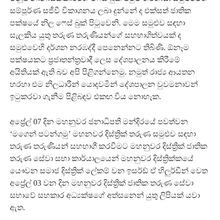
සම්පූර්ණ සජීවී විකාශනය ලබා දුන්නේ ද එක්සත් ජාතික
පක්ෂයේ නිල ෆෙස් බුක් පිටුවෙනි. මෙම සමුළුව සඳහා
සැලකිය යුතු තරුණ තරුණියන්ගේ සහභාගිත්වයක් ද
සමුළුවෙහි දර්ශන නරඹද්දී පෙනෙන්නට තිබිණි. ඕනෑම
පක්ෂයකට ප්‍රජාතන්ත්‍රවාදී ලෙස දේශපාලනය කිරීමේ
අයිතියක් ඇති බව අපි පිළිගන්නෙමු. නමුත් රාජ්‍ය ආයතන
හරහා එම නිලධාරීන් යොදවමින් දේශපාලන වුවමනාවන්
ඉටුකරවා ගැනීම පිළිබඳව එකඟ විය නොහැක.
අප්‍රේල් 07 දින මහනුවර ජනාධිපති මන්දිරයේ පවත්වන
‘මගෙන් පටන්ගමු’ මහනවර දිස්ත්‍රික් තරුණ සමුළුව සඳහා
තරුණ තරුණියන් සහභාගී කරවීමට මහනුවර දිස්ත්‍රික් ජාතික
තරුණ සේවා සභා කාර්යාලයෙන් මහනුවර දිස්ත්‍රික්කයේ
යෞවන සමාජ දිස්ත්‍රික් ලේකම් වන ඉසර්ඩ් ඒ හිලුර්ඩීන් වෙත
අප්‍රේල් 03 වන දින මහනුවර දිස්ත්‍රික් ජාතික තරුණ සේවා
සභාවේ සහකාර අධ්‍යක්ෂගේ අත්සනෙන් යුතු ලිපියක් යවා
ඇත.