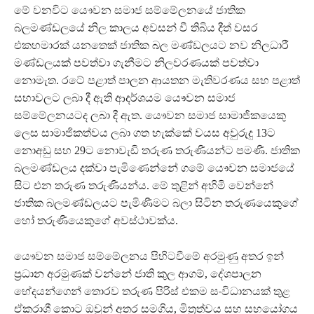
මේ වනවිට යෞවන සමාජ සම්මේලනයේ ජාතික
බලමණ්ඩලයේ නිල කාලය අවසන් වී තිබිය දීත් වසර
එකහමාරක් යනතෙක් ජාතික බල මණ්ඩලයට නව නිලධාරී
මණ්ඩලයක් පවත්වා ගැනීමට නිලවරණයක් පවත්වා
නොමැත. රටේ පළාත් පාලන ආයතන මැතිවරණය සහ පළාත්
සභාවලට ලබා දී ඇති ආදර්ශයම යෞවන සමාජ
සම්මේලනයටද ලබා දී ඇත. යෞවන සමාජ සාමාජිකයෙකු
ලෙස සාමාජිකත්වය ලබා ගත හැක්කේ වයස අවුරුදු 13ට
නොඅඩු සහ 29ට නොවැඩි තරුණ තරුණියන්ට පමණි. ජාතික
බලමණ්ඩලය දක්වා පැමිණෙන්නේ ගමේ යෞවන සමාජයේ
සිට එන තරුණ තරුණියන්ය. මේ තුළින් අහිමි වෙන්නේ
ජාතික බලමණ්ඩලයට පැමිණීමට බලා සිටින තරුණයෙකුගේ
හෝ තරුණියෙකුගේ අවස්ථාවක්ය.
යෞවන සමාජ සම්මේලනය පිහිටවීමේ අරමුණු අතර ඉන්
ප්‍රධාන අරමුණක් වන්නේ ජාති කුල ආගම්, දේශපාලන
භේදයන්ගෙන් තොරව තරුණ පිරිස් එකම සංවිධානයක් තුළ
ඒකරාශී කොට ඔවුන් අතර සමගිය, මිත්‍රත්වය සහ සහයෝගය