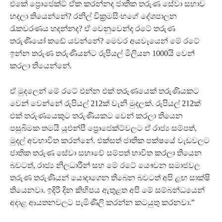
එකේ ප්‍රොජෙක්ට් ඒක කරන්නද ජාතික තරුණ සේවා සභාව
හදලා තියෙන්නේ? රනිල් වික්‍රමසිංහගේ දේශපාලන
රැකවරණය හදන්නද? ඒ වෙනුවෙන්ද රටේ තරුණ
තරුණියෝ කඩේ යවන්නේ? මෙවර අයවැයෙන් මේ රටේ
ඉන්න තරුණ තරුණියන්ට රුපියල් මිලියන 1000යි වෙන්
කරලා තියෙන්නේ.
ඒ මුදලෙන් මේ රටේ එන්න එක් තරුණයෙක් තරුණියකට
වෙන් වෙන්නේ රුපියල් 212ක් වැනි මුදලක්. රුපියල් 212ක්
එක් තරුණයෙකුට තරුණියකට වෙන් කරලා තියෙන
පසුබිමක තමයි යූඑන්පී ප්‍රොජෙක්ට්වලට ඒ රාජ්‍ය සම්පත්,
මුදල් අවභාවිත කරන්නේ. එක්සත් ජාතික පක්ෂයේ වැඩවලට
ජාතික තරුණ සේවා සභාවේ සම්පත් භාවිත කරලා තියෙන
බවටත්, රාජ්‍ය නිලධාරීන් සහ මේ රටේ යෞවන සමාජවල
තරුණ තරුණියන් යොදාගෙන තිබෙන බවටත් අපි ළඟ සාක්ෂි
තියෙනවා. ඉදිරි දින කිහිපය ඇතුළත අපි මේ සම්බන්ධයෙන්
අදාළ ආයතනවලට පැමිණිලි කරන්න කටයුතු කරනවා.”