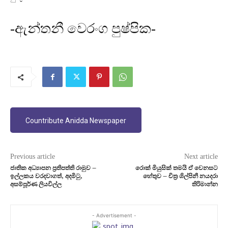
-ඇන්තනී වෙරංග පුෂ්පික-
Countribute Anidda Newspaper
Previous article
Next article
ජාතික අධ්‍යාපන ප්‍රතිපත්ති රාමුව –
රොක් මියුසික් තමයි ඒ වෙනසට
ඉල්ලකය වරදවාගත්, අදමිටු,
හේතුව – චිත්‍ර ශිල්පිනී නයදරා
අසම්පූර්ණ ලියවිල්ල
තිරිමාන්න
- Advertisement -