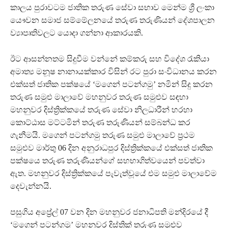
කාලය පුරාවටම ජාතික තරුණ සේවා සභාව මෙන්ම ශ්‍රී ලංකා
යෞවන සමාජ සම්මේලනයේ තරුණ තරුණියන් දේශපාලන
ව්‍යාපෘතිවලට යොදා ගන්නා ආකාරයකි.
ඊට ආසන්නතම සිදුවීම වන්නේ කම්කරු සහ විදේශ රැකියා
අමාත්‍ය මනූෂ නානායක්කාර විසින් රට පුරා සංවිධානය කරන
එක්සත් ජාතික පක්ෂයේ ‘මගෙන් පටන්ගමු’ නමින් සිදු කරන
තරුණ සමුළු මාලාවේ මහනුවර තරුණ සමුළුව සඳහා
මහනුවර දිස්ත්‍රික්කයේ තරුණ සේවා නිලධාරීන් හරහා
කොට්ඨාස මට්ටමින් තරුණ තරුණියන් සම්බන්ධ කර
ගැනීමයි. මගෙන් පටන්ගමු තරුණ සමුළු මාලාවේ ප්‍රථම
සමුළුව මාර්තු 06 දින අනුරාධපුර දිස්ත්‍රික්කයේ එක්සත් ජාතික
පක්ෂයෙ තරුණ තරුණියන්ගේ සහභාගිත්වයෙන් පවත්වා
ඇත. මහනුවර දිස්ත්‍රික්කයේ පැවැත්වූයේ එම සමුළු මාලාවේම
දෙවැන්නයි.
පසුගිය අප්‍රේල් 07 වන දින මහනුවර ජනාධිපති මන්දිරයේ දී
‘මගෙන් පටන්ගමු’ මහනුවර දිස්ත්‍රික් තරුණ සමුළුව