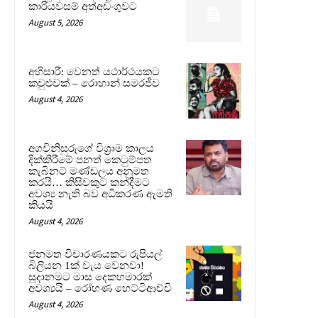
කාරියවසම් අත්අඩංගුවට
August 5, 2026
අභිසාරී: වෙනත් යථාර්ථයකට
කවුළුවක් – රොහාන් සමරජීව
August 4, 2026
අගවිනිසුරුගේ විශ්‍රාම කාලය
දික්කිරීමේ පනත් කෙටුම්පත
කැබිනට් මණ්ඩලය අනුමත
කරයි… කිසිවකුට කන්දීමට
අවශ්‍ය නැති බව අධිකරණ ඇමති
කියයි
August 4, 2026
ජනමත විචාරණයකට රුපියල්
බිලියන 1ක් වැය වෙනවා!
සූදානමට මාස දෙකහමාරක්
අවශ්‍යයි – රෝහණ හෙට්ටිආච්චි
August 4, 2026