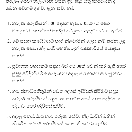
තරුණ සේවා නිලධාරීන් විසින් ඉටු කළ යුතු කාර්යයන් ද
වෙන වෙනම දක්වා ඇත. ඒවා නම්,
තරුණ තරුණියන් 500 දෙනෙකු ප.ව 02.00 ට පෙර
මහනුවර ජනාධිපති මන්දිර පරිශ්‍රයට ඇතුළු කරවා ගැනීම.
මේ සඳහා කණ්ඩායම් භාර නිලධාරීන් ලෙස නම් කරන ලද
තරුණ සේවා නිලධාරී මහත්වරුන් රාජකාරියේ යොදවා
ගැනීම.
ප්‍රවාහන පහසුකම් සඳහා බස් රථ 08ක් වෙන් කර ඇති අතර
සුදුසු පරිදි නියමිත වෙලාවට අදාළ ස්ථානයට යොමු කරවා
ගැනීම.
ගරු ජනාධිපතිතුමන් වෙත අදහස් ඉදිරිපත් කිරීමට සුදුසු
තරුණ තරුණියන් හඳුනාගෙන ඒ අයගේ නාම ලේඛනය
එදිනට පෙර ඉදිරිපත් කිරීම.
අදාළ කොට්ඨාස භාර තරුණ සේවා නිලධාරීන් මඟින්
නියමිත තරුණ තරුණියන් සහභාගී කරවා ගැනීම.