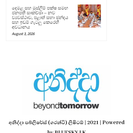
දෙමළ සහ මුස්ලිම් පක්ෂ සමඟ
ජනපති සාකච්ඡා – නව
ව්‍යවස්ථාව, පළාත් සභා ඡන්දය
සහ ඉඩම් ගැටලු කෙරෙහි
අවධානය
August 3, 2026
අනිද්දා පබ්ලිෂර්ස් (ගරන්ටි) ලිමිටඞ් | 2021 | Powered
by BLUESKY.LK