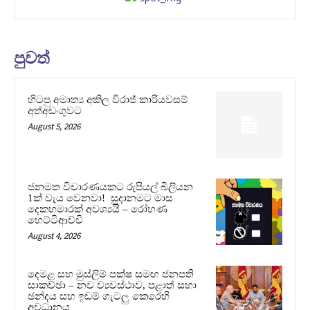
පුවත්
හිටපු අමාත්‍ය අකිල විරාජ් කාරියවසම්
අත්අඩංගුවට
August 5, 2026
ජනමත විචාරණයකට රුපියල් බිලියන
1ක් වැය වෙනවා! සූදානමට මාස
දෙකහමාරක් අවශ්‍යයි – රෝහණ
හෙට්ටිආච්චි
August 4, 2026
දෙමළ සහ මුස්ලිම් පක්ෂ සමඟ ජනපති
සාකච්ඡා – නව ව්‍යවස්ථාව, පළාත් සභා
ඡන්දය සහ ඉඩම් ගැටලු කෙරෙහි
අවධානය