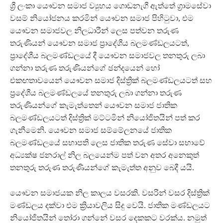
ශ්‍රී ලංකා යෞවන සමාජ ව්‍යුහය ගොඩනැගී ඇත්තේ ග්‍රාමසේවා
වසම් නියෝජනය කරමින් යෞවන සමාජ පිහිටුවා, එම
යෞවන සමාජවල නිලධාරීන් ලෙස පත්වන තරුණ
තරුණියන් යෞවන සමාජ ප්‍රාදේශීය බලමණ්ඩලයටත්,
ප්‍රාදේශීය බලමණ්ඩලයේ දී යෞවන සමාජවල තනතුරු ලබා
ගන්නා තරුණ තරුණියන්ගේ ඡන්දයෙන් හෝ
එකඟතාවයෙන් යෞවන සමාජ දිස්ත්‍රික් බලමණ්ඩලයටත් සහ
ප්‍රදේශීය බලමණ්ඩලයේ තනතුරු ලබා ගන්නා තරුණ
තරුණියන්ගේ කැමැත්තෙන් යෞවන සමාජ ජාතික
බලමණ්ඩලයටත් දිස්ත්‍රික් මට්ටමින් නියෝජිතයින් පත් කර
ගැනීමෙනි. යෞවන සමාජ සම්මේලනයේ ජාතික
බලමණ්ඩලයේ සභාපති ලෙස ජාතික තරුණ සේවා සභාවේ
අධ්‍යක්ෂ ජනරාල් නිල බලයෙන්ම පත් වන අතර අනෙකුත්
තනතුරු තරුණ තරුණියන්ගේ කැමැත්ත අනුව බෙදී යයි.
යෞවන සමාජයක නිල කාලය වසරකි. වසරින් වසර දිස්ත්‍රික්
මණ්ඩලය දක්වා එම ක්‍රියාවලිය සිදු වෙයි. ජාතික මණ්ඩලයට
නියෝජිතයින් තෝරා ගන්නේ වසර දෙකකට වරක්ය. නමුත්