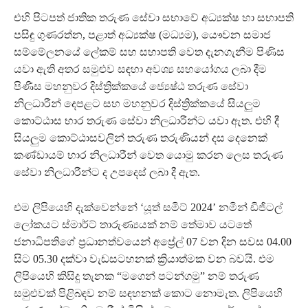
එහි පිටපත් ජාතික තරුණ සේවා සභාවේ අධ්‍යක්ෂ හා සභාපති
පසිඳු ගුණරත්න, පළාත් අධ්‍යක්ෂ (මධ්‍යම), යෞවන සමාජ
සම්මේලනයේ ලේකම් සහ සභාපති වෙත දැනගැනීම පිණිස
යවා ඇති අතර සමුළුව සඳහා අවශ්‍ය සහයෝගය ලබා දීම
පිණිස මහනුවර දිස්ත්‍රික්කයේ ජ්‍යෙෂ්ඨ තරුණ සේවා
නිලධාරීන් දෙපළට සහ මහනුවර දිස්ත්‍රික්කයේ සියලුම
කොට්ඨාස භාර තරුණ සේවා නිලධාරීන්ට යවා ඇත. එහි දී
සියලුම කොට්ඨාසවලින් තරුණ තරුණියන් දස දෙනෙක්
කණ්ඩායම් භාර නිලධාරීන් වෙත යොමු කරන ලෙස තරුණ
සේවා නිලධාරීන්ට ද උපදෙස් ලබා දී ඇත.
එම ලිපියෙහි දැක්වෙන්නේ ‘යූත් සමිට් 2024’ නමින් ඩිජිටල්
ලෝකයට ස්මාර්ට් තාරුණ්‍යයක් නම් තේමාව යටතේ
ජනාධිපතිගේ ප්‍රධානත්වයෙන් අප්‍රේල් 07 වන දින සවස 04.00
සිට 05.30 දක්වා වැඩසටහනක් ක්‍රියාත්මක වන බවයි. එම
ලිපියෙහි කිසිදු තැනක “මගෙන් පටන්ගමු” නම් තරුණ
සමුළුවක් පිළිබඳව නම් සඳහනක් කොට නොමැත. ලිපියෙහි