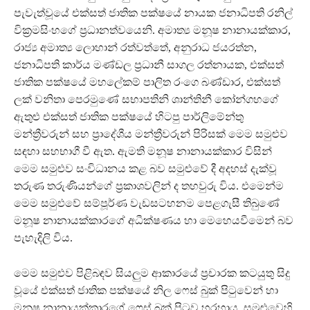
පැවැත්වූයේ එක්සත් ජාතික පක්ෂයේ නායක ජනාධිපති රනිල්
වික්‍රමසිංහගේ ප්‍රධානත්වයෙනි. අමාත්‍ය මනූෂ නානායක්කාර,
රාජ්‍ය අමාත්‍ය ලොහාන් රත්වත්තේ, අනුරාධ ජයරත්න,
ජනාධිපති කාර්ය මණ්ඩල ප්‍රධානී සාගල රත්නායක, එක්සත්
ජාතික පක්ෂයේ මහලේකම් පාලිත රංගෙ බණ්ඩාර, එක්සත්
ලක් වනිතා පෙරමුණේ සභාපතිනි ශාන්තිනී කෝන්ගහගේ
ඇතුළු එක්සත් ජාතික පක්ෂයේ හිටපු පාර්ලිමේන්තු
මන්ත්‍රීවරුන් සහ ප්‍රාදේශීය මන්ත්‍රීවරුන් පිරිසක් මෙම සමුළුව
සඳහා සහභාගී වී ඇත. ඇමති මනූෂ නානායක්කාර විසින්
මෙම සමුළුව සංවිධානය කළ බව සමුළුවේ දී අදහස් දැක්වූ
තරුණ තරුණියන්ගේ ප්‍රකාශවලින් ද තහවුරු විය. එමෙන්ම
මෙම සමුළුවේ සම්පූර්ණ වැඩසටහනම පෙළගැසී තිබුණේ
මනූෂ නානායක්කාරගේ අධීක්ෂණය හා මෙහෙයවීමෙන් බව
පැහැදිලි විය.
මෙම සමුළුව පිළිබඳව සියලුම ආකාරයේ ප්‍රචාරක කටයුතු සිදු
වූයේ එක්සත් ජාතික පක්ෂයේ නිල ෆෙස් බුක් පිටුවෙන් හා
මනූෂ නානායක්කාරගේ ෆෙස් බුක් පිටුව හරහාය. සමුළුවෙහි