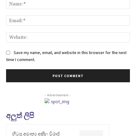
Na
Ema
Web
Save my name, email, and website in this browser for the next
time I comment.
- Advertisement -
අලුත් ලිපි
හිටපු අමාත්‍ය අකිල විරාජ්