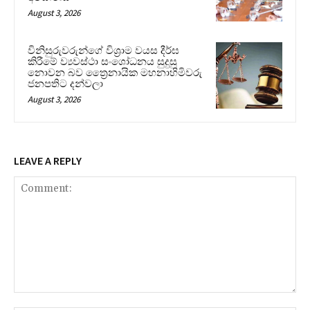
August 3, 2026
විනිසුරුවරුන්ගේ විශ්‍රාම වයස දීර්ඝ
කිරීමේ ව්‍යවස්ථා සංශෝධනය සුදුසු
නොවන බව ත්‍රෛනායික මහනාහිමිවරු
ජනපතිට දන්වලා
August 3, 2026
LEAVE A REPLY
Comment: