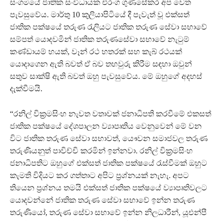
සංගමයේ ජාතික සංවිධායක එරංග ගුණසේකර අප වෙත
පැවසුවේය. මාර්තු 10 කුලියාපිටියේ දී පැවැත් වූ එක්සත්
ජාතික පක්ෂයේ තරුණ රැලියට ජාතික තරුණ සේවා සභාවේ
සම්පත් යොදවමින් ජාතික තරුණසේවා සභාවේ නැටුම්
කණ්ඩායම් හයක්, වෑන් රථ හතරක් සහ කැබ් රථයක්
යොදාගෙන ඇති බවත් ඒ බව තහවුරු කිරීම සඳහා ඔවුන්
සතුව සාක්ෂි ඇති බවත් ඔහු පැවසුවේය. මේ ඔහුගේ අදහස්
දැක්වීමයි.
“රනිල් වික්‍රමසිංහ නැවත වතාවක් ජනාධිපති කරවීමේ එකසත්
ජාතික පක්ෂයේ දේශපාලන ව්‍යාපෘතිය වෙනුවෙන් මේ වන
විට ජාතික තරුණ සේවා සභාවත්, යෞවන සමාජවල තරුණ
තරුණියනුත් පාවිච්චි කරමින් ඉන්නවා. රනිල් වික්‍රමසිංහ
ජනාධිපතිට ඔහුගේ එක්සත් ජාතික පක්ෂයේ රැස්වීමක් ඔහුට
කැමති විදියට කර ගත්තාට අපිට ප්‍රශ්නයක් නැහැ. අපට
තියෙන ප්‍රශ්නය තමයි එක්සත් ජාතික පක්ෂයේ ව්‍යාපෘතිවලට
යොදවන්නේ ජාතික තරුණ සේවා සභාවේ ඉන්න තරුණ
තරුණියෝ, තරුණ සේවා සභාවේ ඉන්න නිලධාරීන්, යූඑන්පී