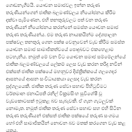
ගොඩනැගීමයි. යෞවන සමාජවල ඉන්න තරුණ
තරුණියන්ගෙන් ජාතික බලමණ්ඩලය නියෝජනය කිරීම
දක්වා පැමිණෙන, එහි තනතුරුවලට පත් වන තරුණ
තරුණියන් නියෝජනය කරන්නේ සමස්ත යෞවන සමාජ
තරුණ තරුණියන්ය. එම තරුණ නායකයින්ම දේශපාලන
පක්ෂවල තනතුරු ගෙන පක්ෂ වෙනුවෙන් වැඩ කිරීම සමස්ත
යෞවන සමාජ සාමාජිකත්වයේ පොදුබවට එකහෙළාම
පටහැනිය. නමුත් මේ වන විට යෞවන සමාජ සම්මේලන්යේ
ජාතික බලමණ්ඩලයේ ලේකම් ලෙස වැඩ කරන තරිදු නවීන්
එක්සත් ජාතික පක්ෂයේ මහනුවර දිස්ත්‍රික්කයේ ගලගෙදර
ආසනයේ ආසන සංවිධායකයා ලෙසද වැඩ කරන
පුද්ගලයෙකි. ජාතික තරුණ සේවා සභාව පිහිටුවීමට
වර්තමාන ජනාධිපති රනිල් වික්‍රමසිංහ සුවිශේෂී වූ
වැඩකොටසක් ඉටුකළ බව සැබෑවකි. ඒ ගැන ගැටලුවක්
නොමැත. නමුත් ජාතික තරුණ සේවා සභාව සහ එහි සිටින
තරුණ තරුණියන් එක්සත් ජාතික පක්ෂයේ තරුණ සංගමය
හෝ එහි සාමාජිකයින් නොවන බව මතක් කරගෙන වැඩ කළ
යුතුය.