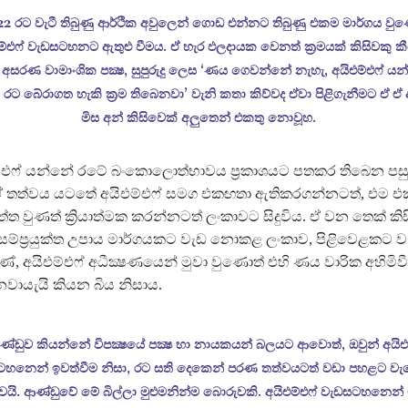
2 රට වැටී තිබුණු ආර්ථික අවුලෙන් ගොඩ එන්නට තිබුණු එකම මාර්ගය වු
ම්එෆ් වැඩසටහනට ඇතුළු වීමය. ඒ හැර ඵලදායක වෙනත් ක්‍රමයක් කිසිවකු ක
 අසරණ වාමාංශික පක්‍ෂ, සුපුරුදු ලෙස ‘ණය ගෙවන්නේ නැහැ, අයිඑම්එෆ් ය
 රට බේරාගත හැකි ක්‍රම තිබෙනවා’ වැනි කතා කිව්වද ඒවා පිළිගැනීමට ඒ ඒ
මිස අන් කිසිවෙක් අලුතෙන් එකතු නොවූහ.
්එෆ් යන්නේ රටේ බංකොලොත්භාවය ප්‍රකාශයට පතකර තිබෙන පසුබ
ඒ තත්වය යටතේ අයිඑම්එෆ් සමග එකඟතා ඇතිකරගන්නටත්, එම 
්ත වුණත් ක්‍රියාත්මක කරන්නටත් ලංකාවට සිදුවිය. ඒ වන තෙක් කි
සම්ප්‍රයුක්ත උපාය මාර්ගයකට වැඩ නොකළ ලංකාව, පිළිවෙළකට ව
 අයිඑම්එෆ් අධීක්‍ෂණයෙන් මුවා වුණොත් එහි ණය වාරික අහිමිවී 
ායැයි කියන බිය නිසාය.
ආණ්ඩුව කියන්නේ විපක්‍ෂයේ පක්‍ෂ හා නායකයන් බලයට ආවොත්, ඔවුන් අයිඑ
ටහනෙන් ඉවත්වීම නිසා, රට සති දෙකෙන් පරණ තත්වයටත් වඩා පහළට වැ
වයි. ආණ්ඩුවේ මේ බිල්ලා මුළුමනින්ම බොරුවකි. අයිඑම්එෆ් වැඩසටහනෙන්