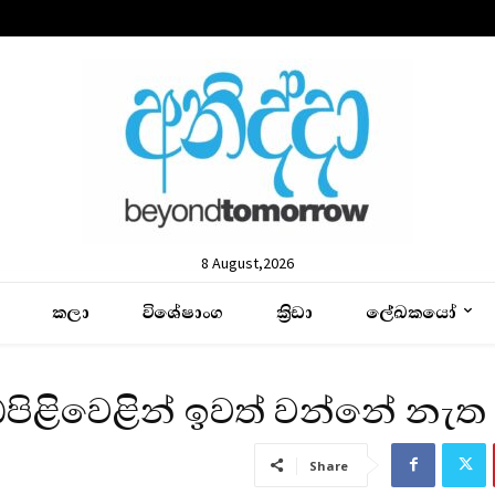
8 August,2026
කලා
විශේෂාංග
ක්‍රිඩා
ලේඛකයෝ
ැඩපිළිවෙළින් ඉවත් වන්නේ නැත
Share