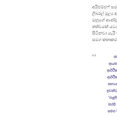
අයිඑම්එෆ් ස
ලිබරල් මූල්‍
ඔහුගේ ආණ්ඩු
තත්වයක් යටත
සිටිනවා යැයි
සමග කතාකර ම
ජ
ආයතන
ආර්ථික
ආර්ථි
සහාය
ඉවත්ව
‘බැඳ
තරම් 
සමග 