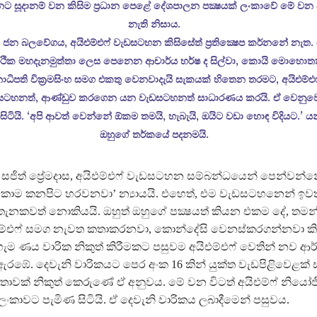
ට සූදානම් වන කිසිම ප්‍රධාන පෙළේ දේශපාලන පක්‍ෂයක් ලංකාවේ මේ වන 
නැති නිසාය.
 ජන බලවේගය, අයිඑම්එෆ් වැඩසටහන කිසිසේත් ප්‍රතික්‍ෂෙප කර්නනේ නැත. 
්ථික මහදැනමුත්තා ලෙස පෙනෙන ආචාර්ය හර්ෂ ද සිල්වා, කොයි මොහො
ාධිපති වික්‍රමසිංහ සමග එකතු වෙනවාදැයි සැකයක් හිතෙන තරමට, අයිඑම්එෆ
සටහනත්, ආණ්ඩුව කරගෙන යන වැඩසටහනත් සාධාරණය කරයි. ඒ වෙනුව
සිටියි. ‘අපි ආවත් වෙන්නේ ඕකම තමයි, හැබැයි, ඔයිට වඩා හොඳ විදියට.’ ය
ඔහුගේ තර්කයේ පදනමයි.
 සජිත් ප්‍රේමදාස, අයිඑම්එෆ් වැඩසටහන සම්බන්ධයෙන් පෙන්වන්න
ොම කනපිට හරවනවා’ න්‍යායයි. එහෙත්, එම වැඩසටහනෙන් ඉවත
ැනකවත් නොකියයි. ඔහුත් ඔහුගේ පක්‍ෂයත් කියන එකම දේ, තම
ම්එෆ් සමග නැවත කතාකරනවා, කොන්දේසි වෙනස්කරගන්නවා කිය
හැම ණය වාරික නිකුත් කිරීමකට පසුවම අයිඑම්එෆ් වෙතින් නව ආර
ඇරඹේ. දෙවැනි වාරිකයට පෙර අංක 16 කින් යුක්ත වැඩපිළිවෙළක්
ර්තාවක් නිකුත් කෙරුණේ ඒ අනුවය. මේ වන විටත් අයිඑම්ෆ් නියෝජ
ංකාවට පැමිණ සිටියි. ඒ දෙවැනි වාරිකය ලබාදීමෙන් පසුවය.