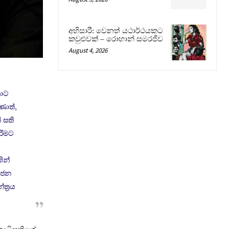
අභිසාරී: වෙනත් යථාර්ථයකට
කවුළුවක් – රොහාන් සමරජීව
August 4, 2026
තාට
ණොත්,
 සති
රීමට
ින්
් ජන
ත්‍රය