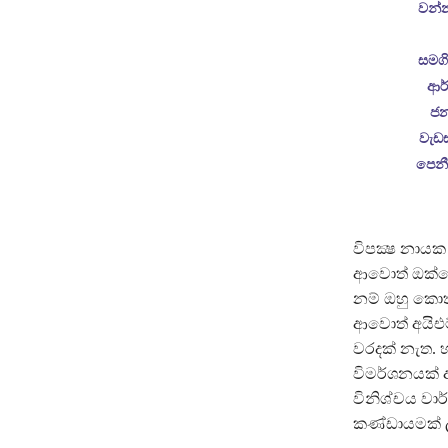
වන්න
සමගි
ආර
ජන
වැඩ
පෙනී
විපක්‍ෂ නායක
ආවොත් ඔක්ක
නම් ඔහු කොත
ආවොත් අයිඑ
වරදක් නැත. 
විමර්ශනයක් 
විනිශ්චය වා
කණ්ඩායමක් ල