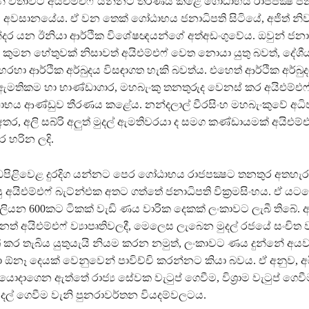
නි වතාවට අයිඑම්එෆ් යන්නට තීරණය කළේ ගෝඨාභය රාජපක්‍ෂ ජ
අවසානයේය. ඒ වන තෙක් ගෝඨාභය ජනාධිපති සිටියේ, අජිත් නිවා
ුන්දර යන ඊනියා ආර්ථික විශේෂඥයන්ගේ අත්අඩංගුවේය. ඔවුන් ජනා
ේ කුමන හේතුවක් නිසාවත් අයිඑම්එෆ් වෙත නොයා යුතු බවත්, දේශී
 හරහා ආර්ථික අර්බුදය විසඳාගත හැකි බවත්ය. එහෙත් ආර්ථික අර්බුදය
් ඇමතිකම හා භාණ්ඩාගාර, මහබැංකු තනතුරුද වෙනස් කර අයිඑම්එ
භය ආණ්ඩුව තීරණය කළේය. නන්දලාල් වීරසිංහ මහබැංකුවේ අධ
ර, අලි සබ්රි අලුත් මුදල් ඇමතිවරයා ද සමග කණ්ඩායමක් අයිඑම්එ
ර හරින ලදි.
ඩපිළිවෙළ දුරදිග යන්නට පෙර ගෝඨාභය රාජපක්‍ෂට තනතුර අතහැ
පසු අයිඑම්එෆ් බැට්න්එක අතට ගත්තේ ජනාධිපති වික්‍රමසිංහය. ඒ 
ිලියන 600කට ටිකක් වැඩි ණය වාරික දෙකක් ලංකාවට ලැබී තිබේ. 
් අයිඑම්එෆ් ව්‍යාපෘතිවලදී, මෙලෙස ලැබෙන මුදල් රජයේ සංචිත ව
් කර තැබිය යුතුයැයි නියම කරන නමුත්, ලංකාවට ණය දුන්නේ අයව
 ඕනෑ දෙයක් වෙනුවෙන් පාවිච්චි කරන්නට කියා බවය. ඒ අනුව, අය
ොදාගෙන ඇත්තේ රාජ්‍ය සේවක වැටුප් ගෙවීම, විශ්‍රාම වැටුප් ගෙව
ුදල් ගෙවීම වැනි පුනරාවර්තන වියදම්වලටය.