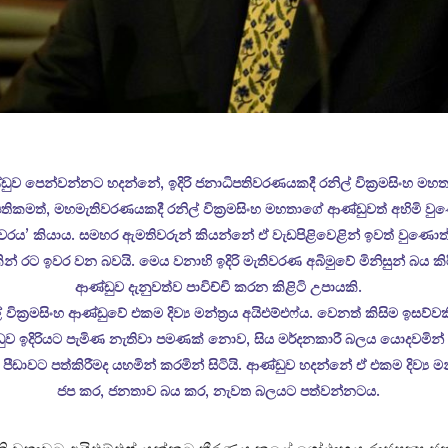
ඩුව පෙන්වන්නට හදන්නේ, ඉදිරි ජනාධිපතිවරණයකදී රනිල් වික්‍රමසිංහ මහ
තිකමත්, මහමැතිවරණයකදී රනිල් වික්‍රමසිංහ මහතාගේ ආණ්ඩුවත් අහිමි වු
වරය’ කියාය. සමහර ඇමතිවරුන් කියන්නේ ඒ වැඩපිළිවෙළින් ඉවත් වුණොත්
න් රට ඉවර වන බවයි. මෙය වනාහි ඉදිරි මැතිවරණ අබිමුවේ මිනිසුන් බය කි
ආණ්ඩුව දැනුවත්ව පාවිච්චි කරන කිළිටි උපායකි.
් වික්‍රමසිංහ ආණ්ඩුවේ එකම දිව්‍ය මන්ත්‍රය අයිඑම්එෆ්ය. වෙනත් කිසිම ඉසව්වක
ුව ඉදිරියට පැමිණ නැතිවා පමණක් නොව, සිය මර්දනකාරී බලය යොදවමින
 පීඩාවට පත්කිරීමද යහමින් කරමින් සිටියි. ආණ්ඩුව හදන්නේ ඒ එකම දිව්‍ය මන්
ජප කර, ජනතාව බය කර, නැවත බලයට පත්වන්නටය.