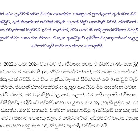
එෆ් ණය ලැබීමත් සමග විදේශ ආයෝජන ක්‍ෂෙත්‍රයේ පුනරුදයක් ඇරඹෙන බව ම
්ඩුව, දැන් කියන්නේ තවමත් එවැනි දෙයක් සිදුවී නොමැති බවයි. අයිඑම්එෆ
ිසා එවැන්නක් සිදුවීමට ඉඩක් නැත්තේ, ඒවා පෙර කී පරිදි පුනරාවර්තන වියදම
ුවෙන් දිය කෙරෙන නිසාය. ඒ ගැන ආණ්ඩුවේ ආර්ථික විද්‍යාඥයන්ගේ සැලසු
මොනවාදැයි සාමාන්‍ය ජනයා නොදනියි.
 2022ට වඩා 2024 වන විට ජනජීවිතය පහසු වී තිබෙන බව පැහැදිලි
 බර වෙනම කතාවකි.) ආණ්ඩුව පෙන්වන්නේ, මේ පහසුව තමන්ගේ 
‍රතිඵලයක් බවයි. එය විය හැකිය. බලයේ සිටින්නේ මේ ආණ්ඩුව බැවි
ීමකි. එහෙත් ජනාධිපතිවරයා ඇතුළු ආණ්ඩුව ඊට පසුපසින් මවන බ
ය කරයි. එනම්, මේ වැඩපිළිවෙළ අත්හළොත්, රට සති දෙකකින් විනා
ඩපිළිවෙළ ඉදිරියට පවත්වාගන යා යුතුය. එය කළ හැකි පුද්ගලයා රන
 ජනාධිපතිය. ඔහුට සහායට වත්මන් පොහොට්ටු ආණ්ඩුවේ සහායද තව
ය. වෙන ඕනෑම කෙනකු බලයට පත්වුණොත්, අයිඑම්එෆ් වැඩසටහන
ට අවසන් වනු ඇත.’ ආණ්ඩුවේ පැහැදිලි කිරීම එයයි.