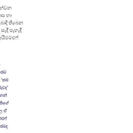
ෙන්වන
දාස හා
බාදී තිබෙන
දී පැහැදී
අයිඑම්එෆ්
ා
ජාජබ
, ‘තම
ුවද’
නෙන්
තිගේ
ල ඒ
්එෆ්
ාජබද