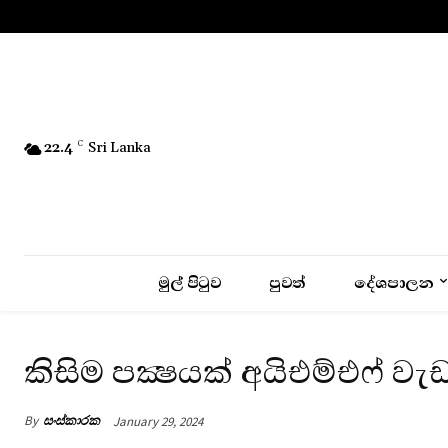
No menu items!
22.4
C
Sri Lanka
මුල් පිටුව
පුවත්
දේශපාලන
කිසිම පක්‍ෂයක් අයිඑම්එෆ් ව
By
සංස්කාරක
January 29, 2024