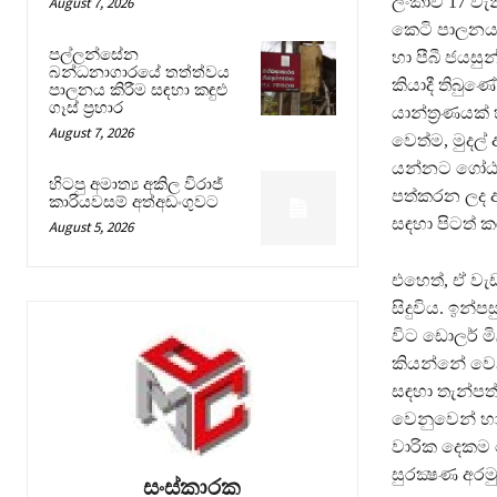
ලංකාව 17 වැ
August 7, 2026
කෙටි පාලනය 
පල්ලන්සේන
හා පීබී ජයස
බන්ධනාගාරයේ තත්ත්වය
කියාදී තිබුණ
පාලනය කිරීම සඳහා කඳුළු
ගෑස් ප්‍රහාර
යාන්ත්‍රණයක්
August 7, 2026
වෙත්ම, මුදල
යන්නට ගෝඨා
හිටපු අමාත්‍ය අකිල විරාජ්
පත්කරන ලද අත
කාරියවසම් අත්අඩංගුවට
සඳහා පිටත් ක
August 5, 2026
එහෙත්, ඒ වැ
සිදුවිය. ඉන්
විට ඩොලර් ම
කියන්නේ වෙනත
සඳහා තැන්පත
වෙනුවෙන් හා
වාරික දෙකම ය
සුරක්‍ෂණ අරම
සංස්කාරක