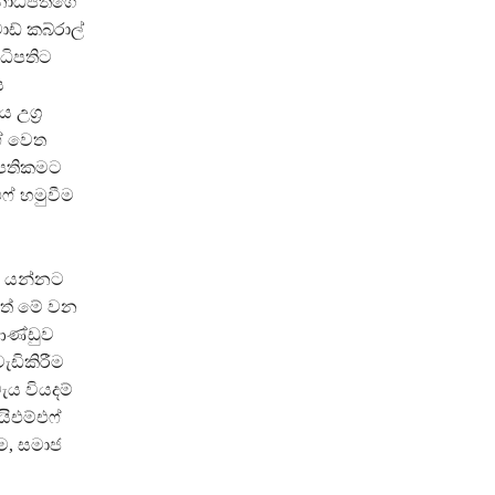
නාධිපතිගේ
ඩ් කබ්රාල්
ධිපතිට
ය
 උග්‍ර
ෆ් වෙත
ිපතිකමට
ෆ් හමුවීම
ර යන්නට
යටතේ මේ වන
ආණ්ඩුව
ැඩිකිරීම
ැය වියදම්
ිඑම්එෆ්
ීම, සමාජ