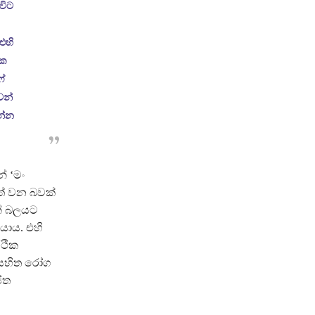
විට
එහි
තක
්
ෙන්
න්න
ේ ‘මං
් වන බවක්
න් බලයට
ාය. එහි
්ථික
 සහිත රෝග
ිත