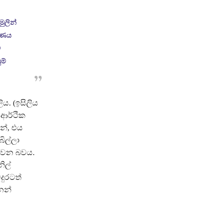
ුලින්
් ණය
්
ම්
ය. (ඉසිලිය
ආර්ථික
න්, එය
ිල්ලා
ස වන බවය.
ිල්
දුරටත්
ෙන්