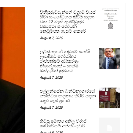
විනිසුරුවරුන්ගේ විශ්‍රාම වයස්
සීමා සංශෝධනය කිරීම සඳහා
වන 22 වැනි ආණ්ඩුක්‍රම
ව්‍යවස්ථා සංශෝධන
කෙටුම්පත ගැසට් කෙරේ
August 7, 2026
ලලිත්-කූගන් නඩුවේ සාක්ෂි
ලබාදීමට ගෝඨාභය
රාජපක්ෂට අධිකරණ
නියෝගයක් – සාක්ෂි
ඔන්ලයින් ක්‍රමයට
August 7, 2026
පල්ලන්සේන බන්ධනාගාරයේ
තත්ත්වය පාලනය කිරීම සඳහා
කඳුළු ගෑස් ප්‍රහාර
August 7, 2026
හිටපු අමාත්‍ය අකිල විරාජ්
කාරියවසම් අත්අඩංගුවට
August 5, 2026