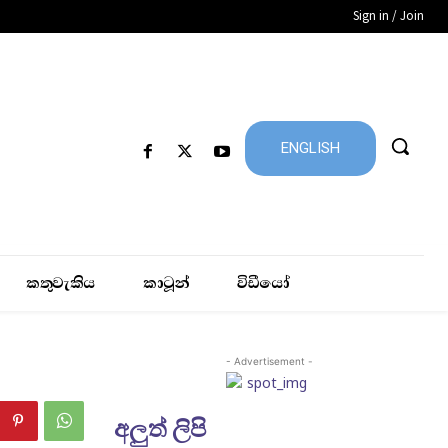
Sign in / Join
ENGLISH
කතුවැකිය
කාටූන්
විඩීයෝ
- Advertisement -
අලුත් ලිපි