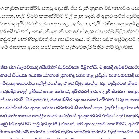
මග නැවත කතාකිරීම පහසු දෙයකි. එය වැනි නූතන විවෘතභාවය ප
ය ආයතන, හැම විටම කතාකිරීමට මුල් තැන දෙයි. ඒ අනුව සජිත් ප්‍රේම
වකටද අයිඑම්එෆ් සමග කතාකළ හැකිය. හැබැයි, වාරික දෙකකුත් ල
ේ අයිඑම්එෆ් ලංකාව කියන කියන දේ ඒ ආකාරයෙන්ම පිළිගන්නට සැ
 කවුරුන් හෝ හිතුවොත් එය අසාධාරණය. ඒ නිසා සජිත් ප්‍රේමදාසට 
ේ එකඟතා ආපසු හරවන්නට හැකිවෙතැයි සිතීම නම් මුලාවකි.
ාතික ජන බලවේගයද අයිඑම්එෆ් වැඩසටහන පිළිගනියි. මෑතකදී ඇඩ්වොකාට
යේ විධායක අධ්‍යක්‍ෂ ධනනාත් ප්‍රනාන්දු සමග කළ යූටියුබ් සාකච්ඡාවකදී 
 විද්‍යාඥ මහාචාර්ය අනිල් ජයන්ත, ඒ බව පිළිගත්තේය. ඔහු වැඩිදුරටත් කීවේ
ක වැඩපිළිවෙළ’ ඉදිරියට ගෙන යන්නට, අයිඑම්එෆ් හරහා ලැබී තිබෙන ‘තහවුර
ක් වන බවයි. ඊට අමතරව, ජාජබ කිසිම තැනක තමන් අයිඑම්එෆ් වැඩසටහ
න බවක්වත් එය ආපසු හරවන බවක්වත් කියන්නේ නැත. (සුනිල් හඳුන්නෙත්
ුම්කර ගන්නකොට පොලිය නියම කරන්නේ අවදානමටත් එක්ක.’ වැනි කතාව
ගැඹුරක් නැති බව කවුරුත් දනිති.) එහෙත්, තම අනන්‍යතාව පෙන්වීමට, අයිඑම
රීනෙගෝෂියේට් කරනවා හෙවත් නැවත සාකච්ඡා කරනවා වැනි කතාවක් ජ