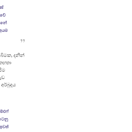
ණේ
ීවේ
න්නේ
 අයම
ිමක, දනින්
එකඟතා
සිම
ැඩ
අර්බුදය
ම්එෆ්
ටෙනු
 ඉවත්