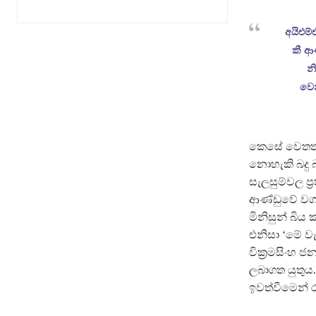
අයිඑම්
කී ආණ
න
වෙන
කෙසේ වෙතත්,
නොහැකි බදු
සැලසුම්වල ප්
ආණ්ඩුවේ වගක
මිනිසුන් බි
එනිසා ‘මේ වැ
වික්‍රමසිංහ
ලබාගත යුතු
ඉවත්වීමෙන් ර