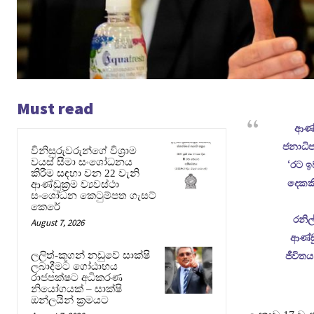
Must read
ආණ්
ජනාධිප
විනිසුරුවරුන්ගේ විශ්‍රාම
වයස් සීමා සංශෝධනය
‘රට ඉ
කිරීම සඳහා වන 22 වැනි
දෙකකි
ආණ්ඩුක්‍රම ව්‍යවස්ථා
සංශෝධන කෙටුම්පත ගැසට්
කෙරේ
රනිල
August 7, 2026
ආණ්ඩ
ලලිත්-කූගන් නඩුවේ සාක්ෂි
ජීවිතය
ලබාදීමට ගෝඨාභය
රාජපක්ෂට අධිකරණ
නියෝගයක් – සාක්ෂි
ඔන්ලයින් ක්‍රමයට