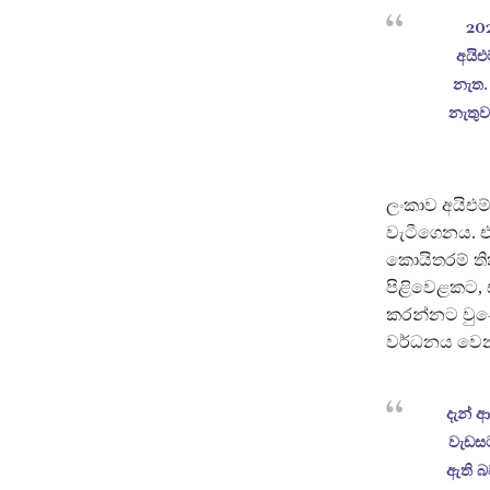
202
අයිඑ
නැත.
නැතුව
ලංකාව අයිඑම
වැටීගෙනය. 
කොයිතරම් තිත
පිළිවෙළකට, 
කරන්නට වුණේ,
වර්ධනය වෙනව
දැන් 
වැඩස
ඇති බ