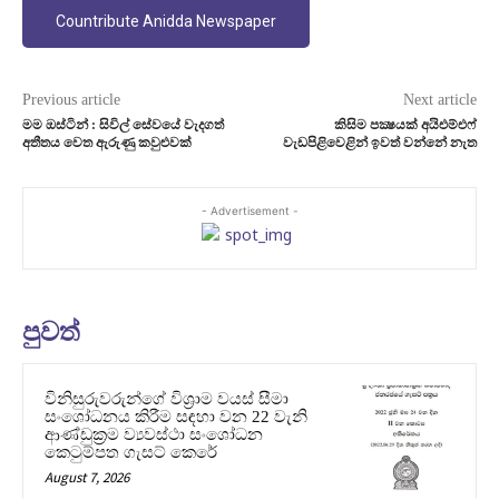
Countribute Anidda Newspaper
Previous article
Next article
මම ඔස්ටින් : සිවිල් සේවයේ වැදගත්
කිසිම පක්‍ෂයක් අයිඑම්එෆ්
අතීතය වෙත ඇරුණු කවුළුවක්
වැඩපිළිවෙළින් ඉවත් වන්නේ නැත
- Advertisement -
පුවත්
විනිසුරුවරුන්ගේ විශ්‍රාම වයස් සීමා
සංශෝධනය කිරීම සඳහා වන 22 වැනි
ආණ්ඩුක්‍රම ව්‍යවස්ථා සංශෝධන
කෙටුම්පත ගැසට් කෙරේ
August 7, 2026