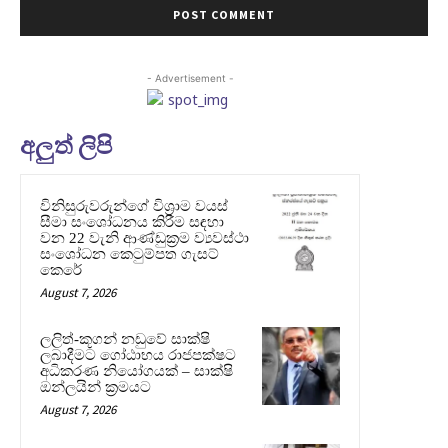
- Advertisement -
අලුත් ලිපි
විනිසුරුවරුන්ගේ විශ්‍රාම වයස්
සීමා සංශෝධනය කිරීම සඳහා
වන 22 වැනි ආණ්ඩුක්‍රම ව්‍යවස්ථා
සංශෝධන කෙටුම්පත ගැසට්
කෙරේ
August 7, 2026
ලලිත්-කූගන් නඩුවේ සාක්ෂි
ලබාදීමට ගෝඨාභය රාජපක්ෂට
අධිකරණ නියෝගයක් – සාක්ෂි
ඔන්ලයින් ක්‍රමයට
August 7, 2026