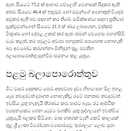
ඇත. සියයට 75.2 ක් ආහාර වේලෙහි වෙනසක් සිදුකර ඇති
අතර, සියයට 46.4 ක් ඉතුරුම් හෝ ඔවුන්ගේ අනෙකුත් වියදම්
අඩුකර ඇති බව සඳහන් කර තිබේ. සමීක්ෂණය සඳහා ප්‍රතිචාර
දැක්වූවන්ගෙන් සියයට 21.3 ක් ණය ලබාගෙන, වත්කම්
විකුණා හෝ දේපළ උකස් කර ඇත. තමන් වෙහෙස මහන්සිවී
වැඩ කළත්, තම පවුලට අවශ්‍ය පහසුකම් සපයාගත නොහැකි
බව අවබෝධ කරගන්නා මිනිසුන් තුළ පවතින
බලාපොරොත්තු සුන්වීම සමනය කළ යුතුය.
පළමු බලාපොරොත්තුව
මීට වසර දෙකකට පෙර, අත්‍යවශ්‍ය ද්‍රව්‍ය හිඟය සහ මිල ඉහළ
යෑම තවදුරටත් දරාගත නොහැකිවූ රටේ ජනතාව තවදුරටත්
ඉවසිය යුතු නැතැයි තීරණය කර, පාරට බැස, රට ආර්ථික
ව්‍යසනයකට ගෙන යෑමට වගකිව යුතු පුද්ගලයන් ඉවත්විය
යුතුයැයි බලකර සිටියහ. මාස හතරක් වැනි කෙටි කාලයක්
තුළ ශ්‍රී ලංකා විරෝධතා ව්‍යාපාරයවූ ‘අරගලය’ ලොව පුරා