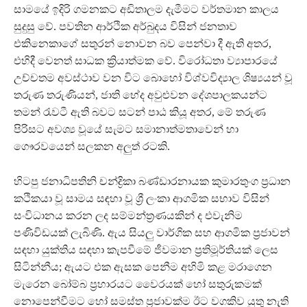
සාමයේ ඉදිරි ගමනකට අඩිතාලම දැමීමට වර්තමාන කාලය
සුදුසු වේ. පවතින ආර්ථික අර්බුදය විසින් ජනතාව
එකිනෙකාගේ සතුරන් නොවන බව පෙන්වා දී ඇති අතර,
එහිදී වෙනත් සාධක ක්‍රියාත්මක වේ. විරෝධතා ව්‍යාපාරයේ
උච්චතම අවස්ථාව වන විට බොහෝ විශ්වවිද්‍යාල ශිෂ්‍යයන් වූ
තරුණ තරුණියන්, ජාති භේද අවුළුවන දේශපාලකයන්ට
තමන් රැවටී ඇති බවට සටන් පාඨ කියූ අතර, මේ තරුණ
පිරිසට අවශ්‍ය වූයේ සැමට සමානාත්මතාවෙන් හා
ගෞරවයෙන් සලකන අලුත් රටකි.
හිටපු ජනාධිපතිනි චන්ද්‍රිකා බණ්ඩාරනායක කුමාරතුංග ප්‍රධාන
කථිකයා වූ සාමය සඳහා වූ ශ්‍රී ලංකා ආගමික සභාව විසින්
සංවිධානය කරන ලද සම්මන්ත්‍රණයකින් ද එවැනිම
පණිවිඩයක් ලැබිණි. ඇය සියලු වාර්ගික සහ ආගමික ප්‍රජාවන්
සඳහා යුක්තිය සඳහා කැපවීමේ ජීවමාන ප්‍රතිමූර්තියක් ලෙස
සිටින්නීය; ඇයට එක ඇසක පෙනීම අහිමි කළ මරාගෙන
මැරෙන බෝම්බ ප්‍රහාරයට වෛරයක් හෝ සතුරුකමක්
නොපෙන්වීමට හෝ සමස්ත ප්‍රජාවක්ම ඊට වගකිව යුතු නැති