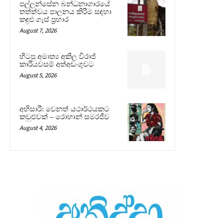
පල්ලන්සේන බන්ධනාගාරයේ
තත්ත්වය පාලනය කිරීම සඳහා
කඳුළු ගෑස් ප්‍රහාර
August 7, 2026
හිටපු අමාත්‍ය අකිල විරාජ්
කාරියවසම් අත්අඩංගුවට
August 5, 2026
අභිසාරී: වෙනත් යථාර්ථයකට
කවුළුවක් – රොහාන් සමරජීව
August 4, 2026