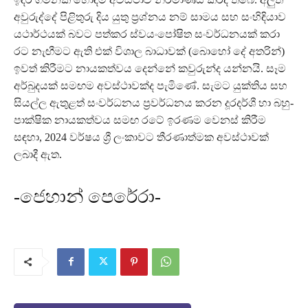
අවුරුද්දේ පිළිතුරු දිය යුතු ප්‍රශ්නය නම් සාමය සහ සංහිඳියාව
යථාර්ථයක් බවට පත්කර ස්වයංපෝෂිත සංවර්ධනයක් කරා
රට නැඟීමට ඇති එක් විශාල බාධාවක් (බොහෝ දේ අතරින්)
ඉවත් කිරීමට නායකත්වය දෙන්නේ කවුරුන්ද යන්නයි. සෑම
අර්බුදයක් සමඟම අවස්ථාවක්ද පැමිණේ. සැමට යුක්තිය සහ
සියල්ල ඇතුළත් සංවර්ධනය ප්‍රවර්ධනය කරන දූරදර්ශී හා බහු-
පාක්ෂික නායකත්වය සමඟ රටේ ඉරණම වෙනස් කිරීම
සඳහා, 2024 වර්ෂය ශ්‍රී ලංකාවට තීරණාත්මක අවස්ථාවක්
ලබාදී ඇත.
-ජෙහාන් පෙරේරා-