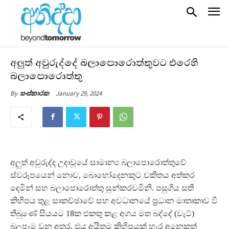
අලුත් අවුරුද්දේ බලාපොරොත්තුවට එරෙහි
බලාපොරොත්තු
January 29, 2024
By
සංස්කාරක
අලුත් අවුරුද්ද උදාවූයේ සාමාන්‍ය බලාපොරොත්තුවේ
ස්වරූපයෙන් නොව, බොහෝදෙනකුට චකිතය අත්කර
දෙමින් සහ බලාපොරොත්තු සුන්කරවමිනි. පසුගිය සති
කිහිපය තුළ සාකච්ඡාවේ සහ අවධානයේ ප්‍රධාන මාතෘකාව වී
තිබුණේ සියයට 18ක එකතු කළ අගය මත බද්දේ (වැට්)
බලපෑම වන අතර, එය අයිතම කිහිපයක් හැර අනෙකුත්