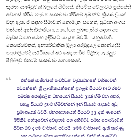
කුමන ආණ්ඩුවක් බලයේ සිටියත්, නියමිත වේලාවට ප්‍රතිපත්ති
වෙනස් කිරීම නැවත සාකච්ඡා කිරීමේ අඛණ්ඩ ක්‍රියාවලියක්
වනු ඇත. ඒ සඳහා සීමාවන් නොමැත. එහෙත්, ප්‍රධාන අංගය
වන්නේ අන්තර්ජාතික සහයෝගය ලබාගැනීම සඳහා අප
වැඩසටහන සමඟ ඉදිරියට යා යුතු බවයි.” යනුවෙනි.
කෙසේවෙතත්, අන්තර්ජාතික මූල්‍ය අරමුදලේ කොන්දේසි
සපුරාලීමේදී ආර්ථිකයේ බර බෙදාහැරීම පිළිබඳ ගැටලුව
පිළිබඳව එතරම් සාකච්ඡා නොකෙරේ.
එක්සත් ජාතීන්ගේ සංවර්ධන වැඩසටහනේ වාර්තාවක්
පවසන්නේ, ශ්‍රී ලාංකිකයන්ගෙන් ඉහළම සියයට 01ට රටේ
සමස්ත පෞද්ගලික ධනයෙන් සියයට 31ක් හිමි වන අතර,
පහළ සියයට 50ට හිමිවන්නේ ඉන් සියයට 04කට අඩු
ප්‍රමාණයක් බවයි. ජනගහනයෙන් සියයට 33.4ක් ණයෙන්
මිරිකීම හේතුවෙන් අවදානම් සහ අහිමිවීම් සමඟ පොරබදමින්
සිටින බව ද එම වාර්තාව පවසයි. මෙම වාර්තාවේ ඇති කරුණු
සහ සංඛ්‍යාලේඛන පෙන්වාදෙන්නේ, වත්මන් ආණ්ඩුව