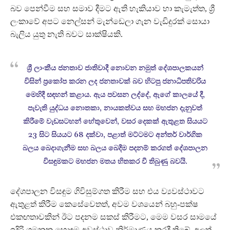
බව පෙන්වීම සහ සමාව දීමට ඇති හැකියාව හා කැමැත්ත, ශ්‍රී
ලංකාවේ අපට නෙල්සන් මැන්ඩෙලා ගැන වැඩිදුරක් සොයා
බැලිය යුතු නැති බවට සාක්ෂියකි.
ශ්‍රී ලාංකීය ජනතාව ජාතිවාදී නොවන නමුත් දේශපාලකයන්
විසින් ප්‍රකෝප කරන ලද ජනතාවක් බව හිටපු ජනාධිපතිවරිය
මෙහිදී සඳහන් කළාය. ඇය පවසන ලද්දේ, ඇගේ කාලයේ දී,
පැවැති යුද්ධය නොතකා, නායකත්වය සහ මහජන දැනුවත්
කිරීමේ වැඩසටහන් හේතුවෙන්, වසර දෙකක් ඇතුළත සියයට
23 සිට සියයට 68 දක්වා, පළාත් මට්ටමට අන්තර් වාර්ගික
බලය බෙදාගැනීම සහ බලය බෙදීම පදනම් කරගත් දේශපාලන
විසඳුමකට මහජන මතය හිතකර වී තිබුණු බවයි.
දේශපාලන විසඳුම ගිවිසුම්ගත කිරීම සහ එය ව්‍යවස්ථාවට
ඇතුළත් කිරීම කෙසේවෙතත්, අවම වශයෙන් බහු-පක්ෂ
එකඟතාවකින් ඊට පදනම සකස් කිරීමට, මෙම වසර සාමයේ
ඉදිරි ගමනක හොඳම අවස්ථාව නිර්මාණය කරදී තිබේ. අලුත්