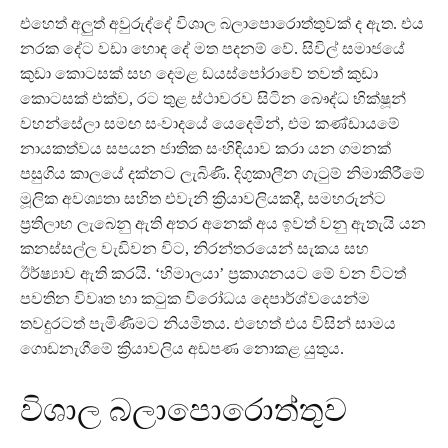
එහෙත් අලුත් අවුරුද්දේ විශාල බලාපොරොත්තුවක් ද ඇත. එය
නරක දේට වඩා හොඳ දේ මත පදනම් වේ. සිවිල් සමාජයේ
කුඩා කොටසක් සහ දෙමළ ඩයස්පෝරාවේ තවත් කුඩා
කොටසක් එක්ව, රට තුළ ස්ථාවරව සිටින බෞද්ධ භික්ෂූන්
වහන්සේලා සමඟ සංවාදයේ යෙදෙමින්, එම කණ්ඩායමේ
නායකත්වය සපයන ජාතික සංහිඳියාව කරා යන ගමනක්
පසුගිය කාලයේ දක්නට ලැබිණි. දිගුකාලීන ගැටුම් නිමාකිරීමේ
මූලික අවශ්‍යතා සහිත එවැනි ක්‍රියාවලියකදී, සමහරුන්ට
ප්‍රතිලාභ ලැබෙනු ඇති අතර අනෙක් අය ඉවත් වනු ඇතැයි යන
කනස්සල්ල වැඩිවන විට, නිරන්තරයෙන් සැකය සහ
ඊර්ෂ්‍යාව ඇති කරයි. ‘හිමාලයා’ ප්‍රකාශනයට මේ වන විටත්
පවතින විවෘත හා කටුක විරෝධය දෙපාර්ශ්වයෙන්ම
තවදුරටත් පැමිණීමට නියමිතය. එහෙත් එය විසින් සාමය
ගොඩනැගීමේ ක්‍රියාවලිය අඩපණ නොකළ යුතුය.
විශාල බලාපොරොත්තුව