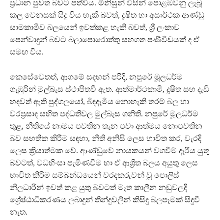
ප්‍රධාන පුවත බවට පත්විය. මිනිසුන් විසින් පොළඹවනු ලැබූ
කල වෙනසක් සිදු විය හැකි බවත්, දූෂිත හා අසාර්ථක ආණ්ඩු
සාමකාමීව බලයෙන් ඉවත්කළ හැකි බවත්, ශ්‍රී ලංකාව
පෙන්වාදුන් බවට බලාපොරොත්තු සහගත පණිවිඩයක් ද ඒ
සමඟ විය.
කෙසේවෙතත්, ආගමේ සඳහන් පරිදි, නපුරේ මූලධර්ම
ගැඹුරින් මුල්බැස ස්ථාපිතවී ඇත. ආත්මාර්ථකාමී, දූෂිත සහ දැඩි
හදවත් ඇති පුද්ගලයෝ, බිඳදැමිය නොහැකි තරම් බල හා
වරප්‍රසාද සහිත පද්ධතිවල මුල්බැස ගනිති. නපුරේ මූලධර්ම
තුළ, නීතියේ නාමය පවතින තැන පවා ආත්මය නොපවතින
බව සහතික කිරීම සඳහා, නීති අනිසි ලෙස භාවිත කර, වැරදි
ලෙස ක්‍රියාත්මක වේ. ආණ්ඩුවේ නායකයන් වගවීම් දැරිය යුතු
බවටත්, වධහිංසා පැමිණවීම හා ඒ ආශ්‍රිත බලය අයුතු ලෙස
භාවිත කිරීම සම්බන්ධයෙන් වරදකරුවන් වූ පොලිස්
නිලධාරීන් ඉවත් කළ යුතු බවටත් මෑත කාලීන නඩුවලදී
ශ්‍රේෂ්ඨාධිකරණය ලබාදුන් තීන්දුවලින් කිසිදු බලපෑමක් සිදුවී
නැත.