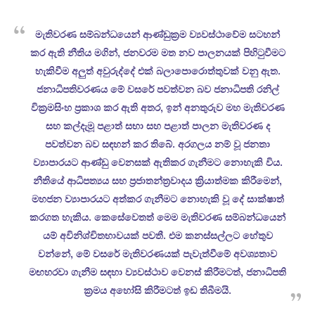
මැතිවරණ සම්බන්ධයෙන් ආණ්ඩුක්‍රම ව්‍යවස්ථාවේම සටහන්
කර ඇති නීතිය මගින්, ජනවරම මත නව පාලනයක් පිහිටුවීමට
හැකිවීම අලුත් අවුරුද්දේ එක් බලාපොරොත්තුවක් වනු ඇත.
ජනාධිපතිවරණය මේ වසරේ පවත්වන බව ජනාධිපති රනිල්
වික්‍රමසිංහ ප්‍රකාශ කර ඇති අතර, ඉන් අනතුරුව මහ මැතිවරණ
සහ කල්දැමූ පළාත් සභා සහ පළාත් පාලන මැතිවරණ ද
පවත්වන බව සඳහන් කර තිබේ. අරගලය නම් වූ ජනතා
ව්‍යාපාරයට ආණ්ඩු වෙනසක් ඇතිකර ගැනීමට නොහැකි විය.
නීතියේ ආධිපත්‍යය සහ ප්‍රජාතන්ත්‍රවාදය ක්‍රියාත්මක කිරීමෙන්,
මහජන ව්‍යාපාරයට අත්කර ගැනීමට නොහැකි වූ දේ සාක්ෂාත්
කරගත හැකිය. කෙසේවෙතත් මෙම මැතිවරණ සම්බන්ධයෙන්
යම් අවිනිශ්චිතභාවයක් පවතී. එම කනස්සල්ලට හේතුව
වන්නේ, මේ වසරේ මැතිවරණයක් පැවැත්වීමේ අවශ්‍යතාව
මඟහරවා ගැනීම සඳහා ව්‍යවස්ථාව වෙනස් කිරීමටත්, ජනාධිපති
ක්‍රමය අහෝසි කිරීමටත් ඉඩ තිබීමයි.