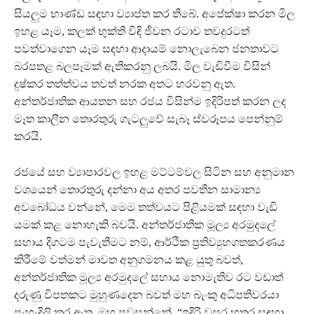
සියලුම භාණ්ඩ සඳහා ව්‍යාප්ත කර තිබේ. අපේක්ෂා කරන මිල
ඉහළ යෑම, කලක් භුක්ති විඳි ජීවන රටාව තවදුරටත්
පවත්වාගෙන යෑම සඳහා ආදායම් නොලැබෙන ජනතාවට
බරපතළ බලපෑමක් ඇතිකරනු ලබයි. මිල වැඩිවීම විසින්
දුෂ්කර තත්ත්වය තවත් නරක අතට හරවනු ඇත.
අන්තර්ජාතික ආයතන සහ රජය විසින්ම ඉදිරිපත් කරන ලද
මෑත කාලීන තොරතුරු ගැටලුවේ සැබෑ ස්වරූපය පෙන්නුම්
කරයි.
රජයේ සහ ව්‍යාපාරවල ඉහළ මට්ටම්වල සිටින සහ අනුමාන
වශයෙන් තොරතුරු දන්නා අය අතර පවතින සාමාන්‍ය
අවබෝධය වන්නේ, මෙම තත්වයට පිළියමක් සඳහා වැඩි
යමක් කළ නොහැකි බවයි. අන්තර්ජාතික මූල්‍ය අරමුදලේ
සහාය දිගටම පැවැතීමට නම්, ආර්ථික ප්‍රතිව්‍යුහගතකරණය
කිරීමේ වත්මන් මාවත අනුගමනය කළ යුතු බවත්,
අන්තර්ජාතික මූල්‍ය අරමුදලේ සහාය නොමැතිව රට වඩාත්
දරුණු විපතකට මුහුණදෙන බවත් මහ බැංකු අධිපතිවරයා
පැහැදිලි කර ඇත. ඔහු පවසන්නේ, “ඉදිරි වසර හතර සඳහා