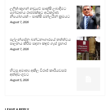
ලලිත්-කූගන් නඩුවේ සාක්ෂි ලබාදීමට
ගෝඨාභය රාජපක්ෂට අධිකරණ
නියෝගයක් – සාක්ෂි ඔන්ලයින් ක්‍රමයට
August 7, 2026
පල්ලන්සේන බන්ධනාගාරයේ තත්ත්වය
පාලනය කිරීම සඳහා කඳුළු ගෑස් ප්‍රහාර
August 7, 2026
හිටපු අමාත්‍ය අකිල විරාජ් කාරියවසම්
අත්අඩංගුවට
August 5, 2026
LEAVE A REPLY