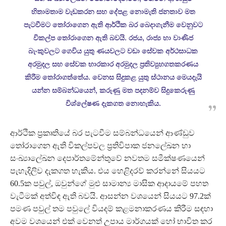
හිතාමතාම වැඩකරන සහ දේපළ නොමැති ජනතාව මත
පැටවීමට තෝරාගෙන ඇති ආර්ථික බර බෙදාගැනීම වෙනුවට
විකල්ප තෝරාගෙන ඇති බවයි. රජය, රාජ්‍ය හා වාණිජ
බැංකුවලට ගෙවිය යුතු ණයවලට වඩා සේවක අර්ථසාධක
අරමුදල සහ සේවක භාරකාර අරමුදල ප්‍රතිව්‍යුහගතකරණය
කිරීම තෝරාගත්තේය. වෙනස සිදුකළ යුතු ස්ථානය මෙයදැයි
යන්න සම්බන්ධයෙන්, කරුණු මත පදනම්ව සිදුකෙරුණු
විශ්ලේෂණ දැකගත නොහැකිය.
ආර්ථික ප්‍රකෘතියේ බර පැටවීම සම්බන්ධයෙන් ආණ්ඩුව
තෝරාගෙන ඇති විකල්පවල ප්‍රතිවිපාක ජනලේඛන හා
සංඛ්‍යාලේඛන දෙපාර්තමේන්තුවේ නවතම සමීක්ෂණයෙන්
පැහැදිලිව දැකගත හැකිය. එය හෙළිදරව් කරන්නේ සියයට
60.5ක පවුල්, ඔවුන්ගේ මුළු සාමාන්‍ය මාසික ආදායමේ පහත
වැටීමක් අත්විඳ ඇති බවයි. ආසන්න වශයෙන් සියයට 97.2ක්
පමණ පවුල් තම පවුලේ වියදම් කළමනාකරණය කිරීම සඳහා
අවම වශයෙන් එක් වෙනත් උපාය මාර්ගයක් හෝ භාවිත කර