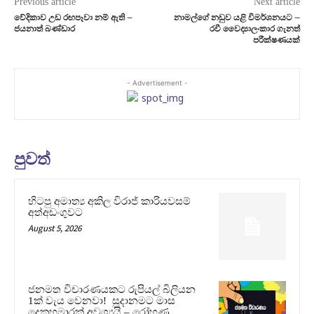
Previous article
Next article
වේදිකාව උඩ රඟපෑවා නම් ඇති –
නාමල්ගේ නඩුව යළි විමර්ශනයට –
ජයනාත් බණ්ඩාර
රවී වෛද්‍යාලංකාර ගැනත්
පරීක්ෂණයක්
- Advertisement -
පුවත්
හිටපු අමාත්‍ය අකිල විරාජ් කාරියවසම්
අත්අඩංගුවට
August 5, 2026
ජනමත විචාරණයකට රුපියල් බිලියන
1ක් වැය වෙනවා! සූදානමට මාස
දෙකහමාරක් අවශ්‍යයි – රෝහණ