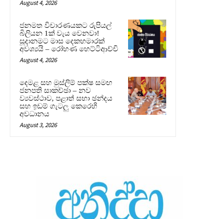
August 4, 2026
ජනමත විචාරණයකට රුපියල්
බිලියන 1ක් වැය වෙනවා!
සූදානමට මාස දෙකහමාරක්
අවශ්‍යයි – රෝහණ හෙට්ටිආච්චි
August 4, 2026
දෙමළ සහ මුස්ලිම් පක්ෂ සමඟ
ජනපති සාකච්ඡා – නව
ව්‍යවස්ථාව, පළාත් සභා ඡන්දය
සහ ඉඩම් ගැටලු කෙරෙහි
අවධානය
August 3, 2026