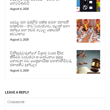
හෙට්ටිආච්චි
August 4, 2026
දෙමළ සහ මුස්ලිම් පක්ෂ සමඟ ජනපති
සාකච්ඡා – නව ව්‍යවස්ථාව, පළාත් සභා
ඡන්දය සහ ඉඩම් ගැටලු කෙරෙහි
අවධානය
August 3, 2026
විනිසුරුවරුන්ගේ විශ්‍රාම වයස දීර්ඝ
කිරීමේ ව්‍යවස්ථා සංශෝධනය සුදුසු
නොවන බව ත්‍රෛනායික මහනාහිමිවරු
ජනපතිට දන්වලා
August 3, 2026
LEAVE A REPLY