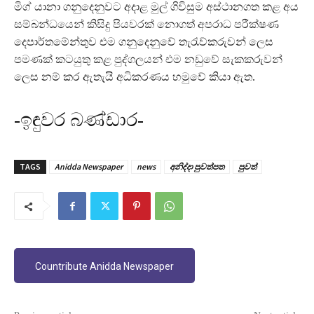
මිග් යානා ගනුදෙනුවට අදාළ මුල් ගිවිසුම අස්ථානගත කළ අය
සම්බන්ධයෙන් කිසිදු පියවරක් නොගත් අපරාධ පරීක්ෂණ
දෙපාර්තමේන්තුව එම ගනුදෙනුවේ තැරැව්කරුවන් ලෙස
පමණක් කටයුතු කළ පුද්ගලයන් එම නඩුවේ සැකකරුවන්
ලෙස නම් කර ඇතැයි අධිකරණය හමුවේ කියා ඇත.
-ඉඳුවර බණ්ඩාර-
TAGS
Anidda Newspaper
news
අනිද්දා පුවත්පත
පුවත්
Countribute Anidda Newspaper