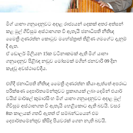
මිග් යානා ගනුදෙනුවට අදාළ රාජ්‍යයන් දෙකක් අතර අත්සන්
කළ මුල් ගිවිසුම අස්ථානගත වී ඇතැයි ජනාධිපති නීතිඥ
මෛත්‍රී ගුණරත්න කොටුව මහේස්ත්‍රාත් තිළිණ ගමගේට දැනුම්
දී ඇත.
ඒ ඩොලර් මිලියන 15ක වටිනාකමක් ඇති මිග් යානා
ගනුදෙනුව පිළිබඳ නඩුව මෝසමක් මගින් ජනවාරි 09 දින
කැඳවූ අවස්ථාවේදීය.
එහිදී ජනාධිපති නීතිඥ මෛත්‍රී ගුණරත්න කියා ඇත්තේ අපරාධ
පරීක්ෂණ දෙපාර්තමේන්තුවට ප්‍රකාශයක් ලබා දෙමින් එයාර්
වයිස් මාර්ෂල් කුමාරසිංහ මිග් යානා ගනුදෙනුවට අදාළ මුල්
ගිවිසුම අස්ථානගත වී ඇතැයි හෙළිකොට ඇති බවයි. වසර
8ක කාලයක් ගතවී ඇතත් ඒ සම්බන්ධයෙන් එම
දෙපාර්තමේන්තුව කිසිදු පියවරක් ගෙන නැති බවයි.