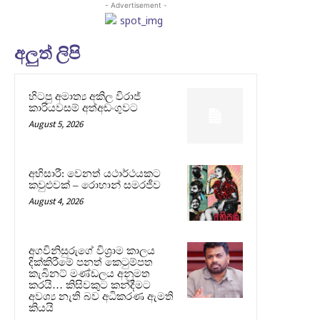
- Advertisement -
අලුත් ලිපි
හිටපු අමාත්‍ය අකිල විරාජ්
කාරියවසම් අත්අඩංගුවට
August 5, 2026
අභිසාරී: වෙනත් යථාර්ථයකට
කවුළුවක් – රොහාන් සමරජීව
August 4, 2026
අගවිනිසුරුගේ විශ්‍රාම කාලය
දික්කිරීමේ පනත් කෙටුම්පත
කැබිනට් මණ්ඩලය අනුමත
කරයි… කිසිවකුට කන්දීමට
අවශ්‍ය නැති බව අධිකරණ ඇමති
කියයි