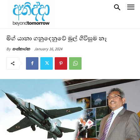
මිග් යානා ගනුදෙනුවේ මුල් ගිවිසුම නෑ
January 16, 2024
By
සංස්කාරක