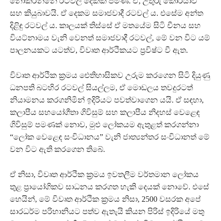
නොකරන්නේ රටවල් දෙකක් පමණි. ඒ, උතුරු කොරියාව
සහ කියුබාවයි. ඒ දෙකම සමාජවාදී රටවල් ය. එසේම අන්ත
දිළිඳු රටවල් ය. කාලයක් තිස්සේ ඒ මතයේම සිටි චීනය සහ
වියට්නාමය වැනි වෙනත් සමාජවාදී රටවල්, මේ වන විට යම්
පාලනයකට යටත්ව, විවෘත ආර්ථිකයට ප්‍රවිෂ්ට වී ඇත.
විවෘත ආර්ථික ක්‍රමය ඓතිහාසිකව උරුම කරගෙන සිටි දියුණු
ධනපති බටහිර රටවල් සියල්ලම, ඒ මොඩලය තවදුරටත්
නියාමනය කරගනිමින් ඉදිරියට පවත්වාගෙන යයි. ඒ සඳහා,
කලාපීය සහයෝගීතා ගිවිසුම් සහ කලාපීය නිදහස් වෙළෙඳ
ගිවිසුම් පමණක් නොව, මුළු ලෝකයම ඇතුළත් කරගන්නා
“ලෝක වෙළෙඳ සංවිධානය” වැනි ජාත්‍යන්තර සංවිධානත් මේ
වන විට ඇති කරගෙන තිබේ.
ඒ නිසා, විවෘත ආර්ථික ක්‍රමය ඉවතලීම වර්තමාන ලෝකය
තුළ ප්‍රායෝගිකව සාධනය කරගත හැකි දෙයක් නොවේ. එසේ
හෙයින්, මේ විවෘත ආර්ථික ක්‍රමය නිසා, 2500 වසරක අපේ
සාරධර්ම පරිහානියට පත්ව ඇතැයි කියන පිරිස් ඉදිරියේ මතු