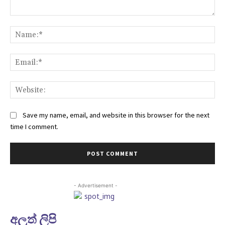
Comment:
Na
Ema
Web
Save my name, email, and website in this browser for the next
time I comment.
- Advertisement -
අලුත් ලිපි