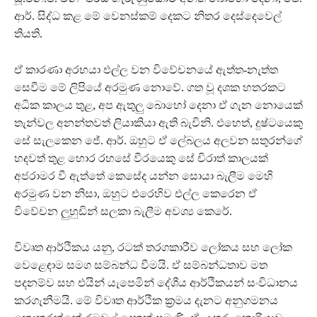
ආර්. සිද්ධ කළ මේ වෙනස්කම් දෙකට නිතර දෙස්දෙවෙල්
තියති.
ඒ කාරණා අරභයා එල්ල වන විවේචනයේ ඇත්ත-නැත්ත
සෙවීම මේ ලිපියේ අරමුණ නොවේ. ගත වූ දශක හතරකට
අධික කාලය තුළ, අප ඇතුලු බොහෝ දෙනා ඒ ගැන නොයෙක්
තැන්වල අනන්තවත් ලියාකියා ඇති බැවිනි. එහෙත්, දුෂ්ටයෙකු
සේ සැලකෙන ජේ. ආර්. ඔහුට ඒ ලේබලය අලවන සතුරන්ගේ
හදවත් තුළ හොර රහසේ වීරයෙකු සේ චිරාත් කාලයක්
අජරාමර වී ඇත්තේ කෙසේද යන්න සොයා බැලීම මෙහි
අරමුණ වන නිසා, ඔහුට එරෙහිව එල්ල කෙරෙන ඒ
විවේචන ලුහුඩින් සලකා බැලීම අවශ්‍ය කෙරේ.
විවෘත ආර්ථිකය යනු, රටක් තරගකාරීව ලෝකය සහ ලෝක
වෙළෙඳාම සමග සම්බන්ධ වීමයි. ඒ සම්බන්ධතාව මත
පදනම්ව සහ එයින් යැපෙමින් දේශීය ආර්ථිකයන් සංවිධානය
කරගැනීමයි. මේ විවෘත ආර්ථික ක්‍රමය දැනට අනුගමනය