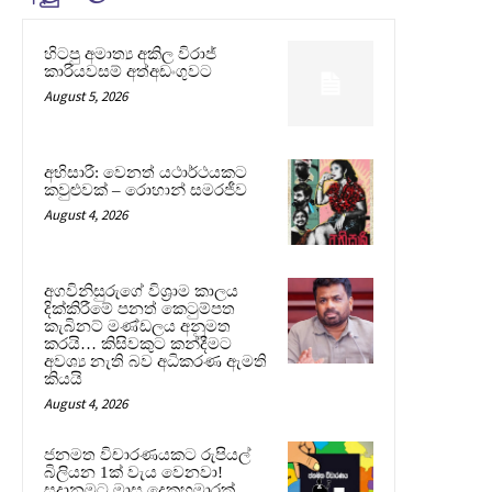
හිටපු අමාත්‍ය අකිල විරාජ්
කාරියවසම් අත්අඩංගුවට
August 5, 2026
අභිසාරී: වෙනත් යථාර්ථයකට
කවුළුවක් – රොහාන් සමරජීව
August 4, 2026
අගවිනිසුරුගේ විශ්‍රාම කාලය
දික්කිරීමේ පනත් කෙටුම්පත
කැබිනට් මණ්ඩලය අනුමත
කරයි… කිසිවකුට කන්දීමට
අවශ්‍ය නැති බව අධිකරණ ඇමති
කියයි
August 4, 2026
ජනමත විචාරණයකට රුපියල්
බිලියන 1ක් වැය වෙනවා!
සූදානමට මාස දෙකහමාරක්