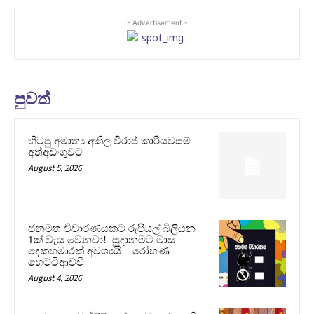
- Advertisement -
පුවත්
හිටපු අමාත්‍ය අකිල විරාජ් කාරියවසම්
අත්අඩංගුවට
August 5, 2026
ජනමත විචාරණයකට රුපියල් බිලියන
1ක් වැය වෙනවා! සූදානමට මාස
දෙකහමාරක් අවශ්‍යයි – රෝහණ
හෙට්ටිආච්චි
August 4, 2026