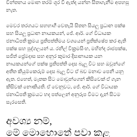
චින්තනය මොන තරම් ශූර වී ඇත්ද යන්න සිතාගැනීම අපහසු
නැත.
මෙවර තරගයට සහභාගී වෙතැයි සිතන සියලු ප්‍රධාන පක්ෂ
සහ සියලු ප්‍රධාන නායකයන්, ජේ. ආර්. ගේ විධායක
ජනාධිපති ක්‍රමය ප්‍රතිපත්තිමය වශයෙන් ප්‍රතික්ෂේප කර ඇති
පක්ෂ සහ පුද්ගලයන් ය. රනිල් වික්‍රමසිංහ, මහින්ද රාජපක්ෂ,
සජිත් ප්‍රේමදාස සහ අනුර කුමාර දිසානායක යන
නායකයන්ගේ පක්ෂ ප්‍රතිපත්ති දෙස බැලූ විට සහ ඔවුන්ගේ
අතීත කියුම්කෙරුම් දෙස බැලූ විට ඒ බව මනාව පෙනී යනු
ඇත. එහෙත්, මෑතක සිට මොවුන්ගෙන් කිසිවෙක් ඒ ගැන
කිසිවක් නොකියති. ඒ වෙනුවට, ජේ. ආර්. ගේ විධායක
ජනාධිපති ක්‍රමයට හද පත්ලෙන් අනුරූප වීමට දැන් සිටම
සැරසෙති.
අවශ්‍ය නම්,
මේ මොහොතේ පවා කළ