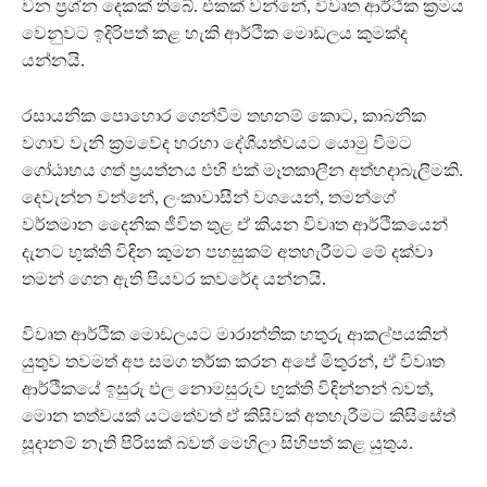
වන ප්‍රශ්න දෙකක් තිබේ. එකක් වන්නේ, විවෘත ආර්ථික ක්‍රමය
වෙනුවට ඉදිරිපත් කළ හැකි ආර්ථික මොඩලය කුමක්ද
යන්නයි.
රසායනික පොහොර ගෙන්වීම තහනම් කොට, කාබනික
වගාව වැනි ක්‍රමවේද හරහා දේශීයත්වයට යොමු වීමට
ගෝඨාභය ගත් ප්‍රයත්නය එහි එක් මෑතකාලීන අත්හදාබැලීමකි.
දෙවැන්න වන්නේ, ලංකාවාසීන් වශයෙන්, තමන්ගේ
වර්තමාන දෛනික ජීවිත තුළ ඒ කියන විවෘත ආර්ථිකයෙන්
දැනට භුක්ති විඳින කුමන පහසුකම් අතහැරීමට මේ දක්වා
තමන් ගෙන ඇති පියවර කවරේද යන්නයි.
විවෘත ආර්ථික මොඩලයට මාරාන්තික හතුරු ආකල්පයකින්
යුතුව තවමත් අප සමග තර්ක කරන අපේ මිතුරන්, ඒ විවෘත
ආර්ථිකයේ ඉසුරු ඵල නොමසුරුව භුක්ති විඳින්නන් බවත්,
මොන තත්වයක් යටතේවත් ඒ කිසිවක් අතහැරීමට කිසිසේත්
සූදානම් නැති පිරිසක් බවත් මෙහිලා සිහිපත් කළ යුතුය.