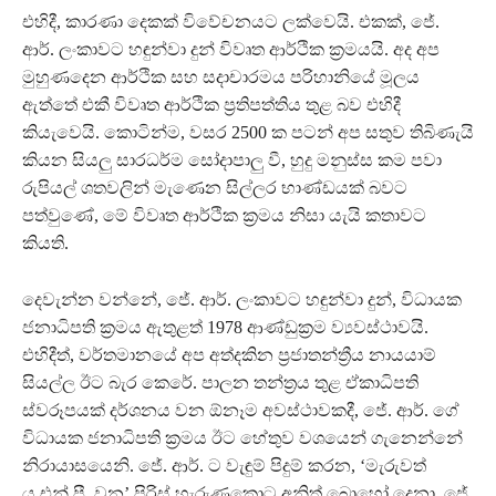
එහිදී, කාරණා දෙකක් විවේචනයට ලක්වෙයි. එකක්, ජේ.
ආර්. ලංකාවට හඳුන්වා දුන් විවෘත ආර්ථික ක්‍රමයයි. අද අප
මුහුණදෙන ආර්ථික සහ සදාචාරමය පරිහානියේ මූලය
ඇත්තේ එකී විවෘත ආර්ථික ප්‍රතිපත්තිය තුළ බව එහිදී
කියැවෙයි. කොටින්ම, වසර 2500 ක පටන් අප සතුව තිබිණැයි
කියන සියලු සාරධර්ම සෝදාපාලු වී, හුදු මනුස්ස කම පවා
රුපියල් ශතවලින් මැණෙන සිල්ලර භාණ්ඩයක් බවට
පත්වුණේ, මේ විවෘත ආර්ථික ක්‍රමය නිසා යැයි කතාවට
කියති.
දෙවැන්න වන්නේ, ජේ. ආර්. ලංකාවට හඳුන්වා දුන්, විධායක
ජනාධිපති ක්‍රමය ඇතුළත් 1978 ආණ්ඩුක්‍රම ව්‍යවස්ථාවයි.
එහිදීත්, වර්තමානයේ අප අත්දකින ප්‍රජාතන්ත්‍රීය නායයාම්
සියල්ල ඊට බැර කෙරේ. පාලන තන්ත්‍රය තුළ ඒකාධිපති
ස්වරූපයක් දර්ශනය වන ඕනෑම අවස්ථාවකදී, ජේ. ආර්. ගේ
විධායක ජනාධිපති ක්‍රමය ඊට හේතුව වශයෙන් ගැනෙන්නේ
නිරායාසයෙනි. ජේ. ආර්. ට වැඳුම් පිදුම් කරන, ‘මැරුවත්
යූ.එන්.පී. වන’ පිරිස් හැරුණුකොට අනිත් බොහෝ දෙනා, ජේ.