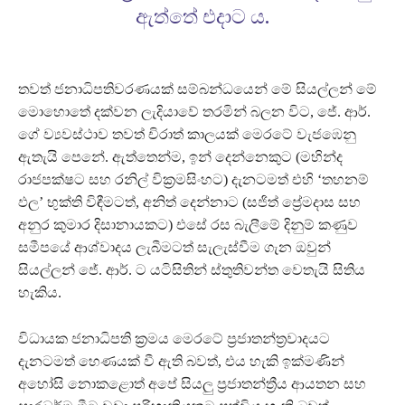
ඇත්තේ එදාට ය.
තවත් ජනාධිපතිවරණයක් සම්බන්ධයෙන් මේ සියල්ලන් මේ
මොහොතේ දක්වන ලැදියාවේ තරමින් බලන විට, ජේ. ආර්.
ගේ ව්‍යවස්ථාව තවත් චිරාත් කාලයක් මෙරටේ වැජඹෙනු
ඇතැයි පෙනේ. ඇත්තෙන්ම, ඉන් දෙන්නෙකුට (මහින්ද
රාජපක්ෂට සහ රනිල් වික්‍රමසිංහට) දැනටමත් එහි ‘තහනම්
ඵල’ භුක්ති විඳීමටත්, අනිත් දෙන්නාට (සජිත් ප්‍රේමදාස සහ
අනුර කුමාර දිසානායකට) එසේ රස බැලීමේ දිනුම් කණුව
සමීපයේ ආශ්වාදය ලැබීමටත් සැලැස්වීම ගැන ඔවුන්
සියල්ලන් ජේ. ආර්. ට යටිසිතින් ස්තුතිවන්ත වෙතැයි සිතිය
හැකිය.
විධායක ජනාධිපති ක්‍රමය මෙරටේ ප්‍රජාතන්ත්‍රවාදයට
දැනටමත් හෙණයක් වී ඇති බවත්, එය හැකි ඉක්මණින්
අහෝසි නොකළොත් අපේ සියලු ප්‍රජාතන්ත්‍රීය ආයතන සහ