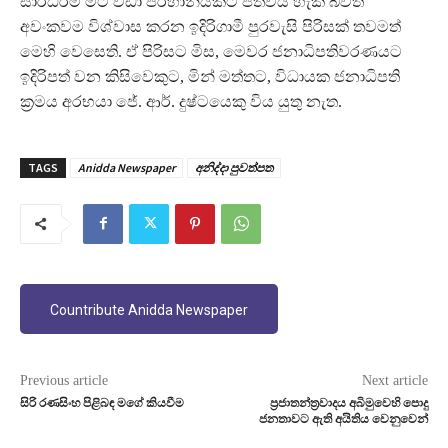
සාරධර්ම මීට වඩා පරිහානියකට පත්විය හැකි බවත්
අවංකවම විශ්වාස කරන ඉදිරිගාමී පුරවැසි පිරිසක් තවමත්
මෙහි වෙසෙති. ඒ පිරිසට මිස, මෙවර ජනාධිපතිවරණයට
ඉදිරිපත් වන කිසිවෙකුට, මින් මත්තට, විධායක ජනාධිපති
ක්‍රමය අරභයා ජේ. ආර්. දුෂ්ටයෙකු විය යුතු නැත.
TAGS
Anidda Newspaper
අනිද්දා පුවත්පත
Countribute Anidda Newspaper
Previous article
Next article
සිරි රණසිංහ පිළිබඳ මගේ කියවීම
ප්‍රජාතන්ත්‍රවාදය අබිමුවෙහි පොදු
ජනතාවට ඇති අයිතිය වෙනුවෙන්