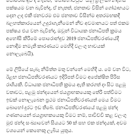
පොරොන්දුව දී නැතත්, ‘පොහොට්ටුව’ යනු ශ්‍රී ලංකා නිදහස්
පක්ෂයම වන බැවින්ද, ඒ නැතත්, ජනතාව විසින් ගෝඨාභයට
දෙන ලද එකී ජනවරම එම ජනතාව විසින්ම අතරමඟකදී
බලහත්කාරයෙන් උදුරාගැනීමෙන් නීච අවමානයට පත් එකම
පක්ෂය එය වන බැවින්ද, ඔවුන් විධායක ජනාධිපති ක්‍රමය
අහෝසි කිරීමේ පොරොන්දුව 2019 ජනාධිපතිවරණයේදී
නොදීම නමැති කාරණයට මෙහිදී වලංගු භාවයක්
නොලැබෙයි).
මේ ලිපියේ සැබෑ නිමිත්ත මතු වන්නේ මෙහිදී ය. මේ වන විට,
ඊළඟ ජනාධිපතිවරණයට ඉදිරිපත් වීමට අපේක්ෂිත පිරිස
රාශියකි. විධායක ජනාධිපති ක්‍රමය ඇති කරගත් දා සිට පළමු
වතාවට, පළමු ඡන්දයෙන් ජයග්‍රාහකයෙකු තේරී පත්වීමට
ඉඩක් නොලැබෙන ප්‍රථම ජනාධිපතිවරණයත් මෙය වීමට
බොහෝ දුරට ඉඩ තිබේ. ජනාධිපතිවරණයේ පළමු ඡන්ද
ගණනයෙන් ජයග්‍රාහකයෙකු වීමට නම්, පාවිච්චි කළ වලංගු
මුළු ඡන්ද සංඛ්‍යාවෙන් සියයට 50 ක් සහ එක ඡන්දයක්, අවම
වශයෙන් කෙනෙකු ලැබිය යුතුය.