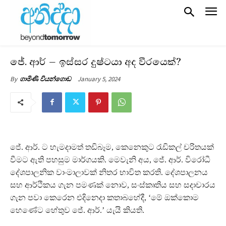
ජේ. ආර් – ඉස්සර දුෂ්ටයා අද වීරයෙක්?
January 5, 2024
By
ගාමිණි වියන්ගොඩ
ජේ. ආර්. ට හැමදාමත් තඩිබෑම, කෙනෙකුට රැඩිකල් චරිතයක්
වීමට ඇති පහසුම මාර්ගයකි. මෙවැනි අය, ජේ. ආර්. විරෝධී
දේශපාලනික වාංමාලාවක් නිතර භාවිත කරති. දේශපාලනය
සහ ආර්ථිකය ගැන පමණක් නොව, සංස්කෘතිය සහ සදාචාරය
ගැන පවා කෙරෙන එදිනෙදා කතාබහේදී, ‘මේ ඔක්කොම
හෙණේට හේතුව ජේ. ආර්.’ යැයි කියති.