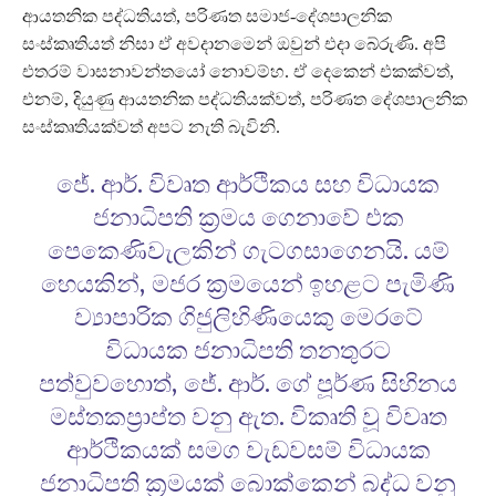
ආයතනික පද්ධතියත්, පරිණත සමාජ-දේශපාලනික
සංස්කෘතියත් නිසා ඒ අවදානමෙන් ඔවුන් එදා බේරුණි. අපි
එතරම් වාසනාවන්තයෝ නොවම්හ. ඒ දෙකෙන් එකක්වත්,
එනම්, දියුණු ආයතනික පද්ධතියක්වත්, පරිණත දේශපාලනික
සංස්කෘතියක්වත් අපට නැති බැවිනි.
ජේ. ආර්. විවෘත ආර්ථිකය සහ විධායක
ජනාධිපති ක්‍රමය ගෙනාවේ එක
පෙකෙණිවැලකින් ගැටගසාගෙනයි. යම්
හෙයකින්, මජර ක්‍රමයෙන් ඉහළට පැමිණි
ව්‍යාපාරික ගිජුලිහිණියෙකු මෙරටේ
විධායක ජනාධිපති තනතුරට
පත්වුවහොත්, ජේ. ආර්. ගේ පූර්ණ සිහිනය
මස්තකප්‍රාප්ත වනු ඇත. විකෘති වූ විවෘත
ආර්ථිකයක් සමග වැඩවසම් විධායක
ජනාධිපති ක්‍රමයක් බොක්කෙන් බද්ධ වනු