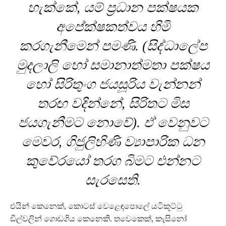
හැක්කේ, යම් ප්‍රධාන පක්ෂයක
අපේක්ෂකත්වය හිමි
කරගැනීමෙන් පමණි. (සිද්ධාලේප
මුදලාලි හෝ සමානාත්මතා පක්ෂය
හෝ සිරිතුංග ජයසූරිය වැන්නන්
තරඟ වදින්නේ, සිරිතට මිස
ජයගැනීමට නොවේ). ඒ වෙනුවට
මෙවර, ගිජුලිහිණි ව්‍යාපාරික ධන
කුවේරයෝ තරග බිමට එන්නට
සැරසෙති.
එයින් කෙනෙක්, කොටස් වෙළෙඳපොලේ යටිකූට්ටු
ඩීල්වලින් ගොඩගිය කෙනෙකි. තවෙකෙක්, කැසිනෝ