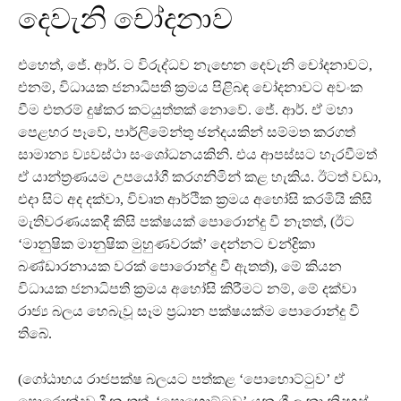
දෙවැනි චෝදනාව
එහෙත්, ජේ. ආර්. ට විරුද්ධව නැඟෙන දෙවැනි චෝදනාවට,
එනම්, විධායක ජනාධිපති ක්‍රමය පිළිබඳ චෝදනාවට අවංක
වීම එතරම් දුෂ්කර කටයුත්තක් නොවේ. ජේ. ආර්. ඒ මහා
පෙළහර පෑවේ, පාර්ලිමේන්තු ඡන්දයකින් සම්මත කරගත්
සාමාන්‍ය ව්‍යවස්ථා සංශෝධනයකිනි. එය ආපස්සට හැරවීමත්
ඒ යාන්ත්‍රණයම උපයෝගී කරගනිමින් කළ හැකිය. ඊටත් වඩා,
එදා සිට අද දක්වා, විවෘත ආර්ථික ක්‍රමය අහෝසි කරමියි කිසි
මැතිවරණයකදී කිසි පක්ෂයක් පොරොන්දු වී නැතත්, (ඊට
‘මානුෂික මානුෂික මුහුණවරක්’ දෙන්නට චන්ද්‍රිකා
බණ්ඩාරනායක වරක් පොරොන්දු වී ඇතත්), මේ කියන
විධායක ජනාධිපති ක්‍රමය අහෝසි කිරීමට නම්, මේ දක්වා
රාජ්‍ය බලය හෙබැවූ සෑම ප්‍රධාන පක්ෂයක්ම පොරොන්දු වී
තිබේ.
(ගෝඨාභය රාජපක්ෂ බලයට පත්කළ ‘පොහොට්ටුව’ ඒ