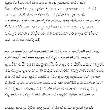
සූදූවෙන් ගොඩගිය කෙනෙකි. (ලංකාවේ සම්භාව්‍ය
ධනපතියන් නැත. ඇත්තේ, රාජ්‍ය අනුග්‍රහයෙන් සහ මජර
ගනුදෙනුවලින් ප්‍රකෝටිපතියන් වූවන් ය. ඉහත කී
දෙන්නාගෙන් කෙනෙක්, වසර ගණනක් තිස්සේ නොගෙවා
සිටි කෝටි ගණනක බදුවලින් කොටසක් ගෙවා දැම්මේ,
පාර්ලිමේන්තු මන්ත්‍රීවරයෙකු වශයෙන් වරම් ලබාගැනීමට
යන මොහොතේදී ය!)
ප්‍රජාතන්ත්‍රවාදයත් රැකගනිමින් විධායක ජනාධිපති ක්‍රමයක්
සාර්ථකව නඩත්තු කරන රටවල් දෙකක් තිබේ. එකක්,
ඇමරිකාවයි. අනෙක, ප්‍රංශයයි. මීට අවුරුදු කිහිපයකට කලින්,
ඩොනල්ඩ් ට්‍රම්ප් නමැති පිස්සු ව්‍යාපාරික ගිජුලිහිණියෙක් එරට
ජනාධිපති තනතුරට පත්විය. ඊට අවුරුදු දෙසීයකටත් ඉහතදී
එරටේ ප්‍රථම ජනාධිපති පදවියට පත් ජෝර්ජ් වොෂින්ටන්ගේ
පටන්, කිසි දවසක එරටේ ජනාධිපති තනතුර නොවැටුණු
වළකට එය වැටෙන්ට ගියේ ඩොනල්ඩ් ට්‍රම්ප් යටතේ ය.
වාසනාවකට, දීර්ඝ කාලයක් තිස්සේ එරට පැවති දියුණු