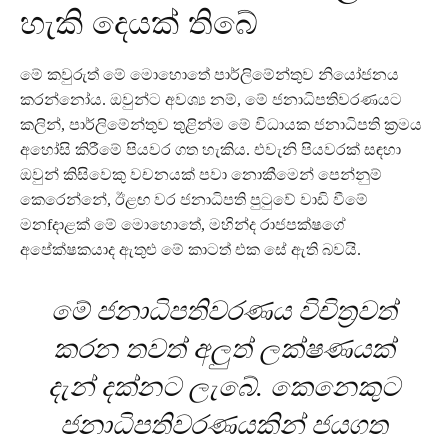
හැකි දෙයක් තිබේ
මේ කවුරුත් මේ මොහොතේ පාර්ලිමේන්තුව නියෝජනය
කරන්නෝය. ඔවුන්ට අවශ්‍ය නම්, මේ ජනාධිපතිවරණයට
කලින්, පාර්ලිමේන්තුව තුළින්ම මේ විධායක ජනාධිපති ක්‍රමය
අහෝසි කිරීමේ පියවර ගත හැකිය. එවැනි පියවරක් සඳහා
ඔවුන් කිසිවෙකු වචනයක් පවා නොකීමෙන් පෙන්නුම්
කෙරෙන්නේ, ඊළඟ වර ජනාධිපති පුටුවේ වාඩි වීමේ
මනfදාළක් මේ මොහොතේ, මහින්ද රාජපක්ෂගේ
අපේක්ෂකයාද ඇතුළු මේ කාටත් එක සේ ඇති බවයි.
මේ ජනාධිපතිවරණය විචිත්‍රවත්
කරන තවත් අලුත් ලක්ෂණයක්
දැන් දක්නට ලැබේ. කෙනෙකුට
ජනාධිපතිවරණයකින් ජයගත