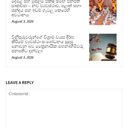
දෙමළ සහ මුස්ලිම් පක්ෂ සමඟ ජනපති
සාකච්ඡා – නව ව්‍යවස්ථාව, පළාත් සභා
ඡන්දය සහ ඉඩම් ගැටලු කෙරෙහි
අවධානය
August 3, 2026
විනිසුරුවරුන්ගේ විශ්‍රාම වයස දීර්ඝ
කිරීමේ ව්‍යවස්ථා සංශෝධනය සුදුසු
නොවන බව ත්‍රෛනායික මහනාහිමිවරු
ජනපතිට දන්වලා
August 3, 2026
LEAVE A REPLY