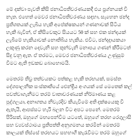
මේ දක්වා පැවති කිසි ජනාධිපතිවරණයකදී එය ප්‍රශ්නයක් වී
නැත. එහෙත් මෙවර ජනාධිපතිවරණය සඳහා, සෑහෙන ඡන්ද
ප්‍රතිශතයක් ලැබිය හැකි අපේක්ෂකයන් ගණනාවක් සිටිය
හැකි බැවින්, ඒ කිසිවෙකුට සියයට 50 ක් සහ එක ඡන්දයක්
ලැබීමේ හැකියාවක් නොතිබිය හැකිය. එවිට, ඡන්දදායකයා
ලකුණු කරන දෙවැනි සහ තුන්වැනි මනාපය ගණන් කිරීමටත්
සිදු වනු ඇත. ඒ තරමට, මෙවර ජනාධිපතිවරණය උණුසුම්
වීමට ඇති ඉඩකඩ බොහොමයි.
මෙතරම් තීව්‍ර තත්වයකට පත්කළ හැකි තරඟයක්, සමස්ත
දේශපාලනික සංස්කෘතියේ ඓන්ද්‍රීය අංගයක් සේ මෙතෙක් කල්
පවත්වාගැනීමට තරම් වාතාවරණයක් නිර්මාණය කළ
පුද්ගලයා, අනාගතය නිවැරදිව කියැවීමේ අති දක්ෂයෙකු වී
ඇතැයි, ආපස්සට හැරී බලන විට අපට පෙනේ. මෙතරම්
පිරිසක්, ඔහුගේ මඟපෙන්වීම යටතේ, ඔහුගේ තරඟ රෙගුලාසි
සහ ව්‍යවස්ථාමය ප්‍රතිපත්ති අනුගමනය කරමින් මෙතරම්
කාලයක් තිස්සේ තරඟයට සහභාගී කැරැවීමට තරම් ඔහුගේ