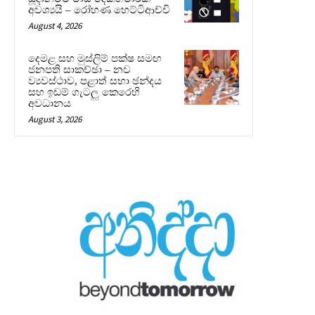
අවශ්‍යයි – රෝහණ හෙට්ටිආච්චි
August 4, 2026
දෙමළ සහ මුස්ලිම් පක්ෂ සමඟ
ජනපති සාකච්ඡා – නව
ව්‍යවස්ථාව, පළාත් සභා ඡන්දය
සහ ඉඩම් ගැටලු කෙරෙහි
අවධානය
August 3, 2026