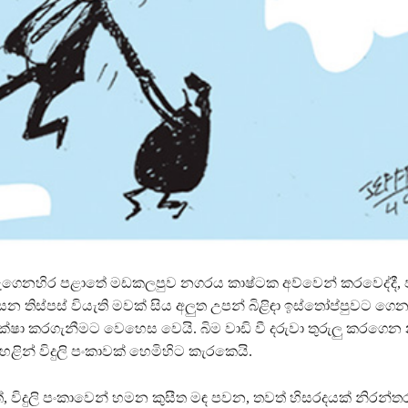
ේ නැගෙනහිර පළාතේ මඩකලපුව නගරය කාෂ්ටක අව්වෙන් කරවෙද්දී, 
තිස්පස් වියැති මවක් සිය අලුත උපන් බිළිඳා ඉස්තෝප්පුවට ගෙනැව
්ෂා කරගැනීමට වෙහෙස වෙයි. බිම වාඩි වී දරුවා තුරුලු කරග
ින් විදුලි පංකාවක් හෙමිහිට කැරකෙයි.
 විදුලි පංකාවෙන් හමන කුසීත මඳ පවන, තවත් හිසරදයක් නිරන්