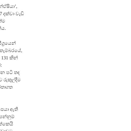
න්ඒෂියා’,
7 දක්වා වැඩි
ත්ම
ේය.
්‍රයෙන්
්තැම්බරයේ,
 131 කින්
:
ෙන පටි තද
 රුකුල්දීම
ර්තාගත
 සපයා ඇති
ෙන්නුම්
ක්කෙයි