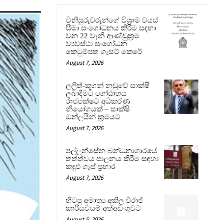
විනිසුරුවරුන්ගේ විශ්‍රාම වයස්
සීමා සංශෝධනය කිරීම සඳහා
වන 22 වැනි ආණ්ඩුක්‍රම
ව්‍යවස්ථා සංශෝධන
කෙටුම්පත ගැසට් කෙරේ
August 7, 2026
ලලිත්-කූගන් නඩුවේ සාක්ෂි
ලබාදීමට ගෝඨාභය
රාජපක්ෂට අධිකරණ
නියෝගයක් – සාක්ෂි
ඔන්ලයින් ක්‍රමයට
August 7, 2026
පල්ලන්සේන බන්ධනාගාරයේ
තත්ත්වය පාලනය කිරීම සඳහා
කඳුළු ගෑස් ප්‍රහාර
August 7, 2026
හිටපු අමාත්‍ය අකිල විරාජ්
කාරියවසම් අත්අඩංගුවට
August 5, 2026