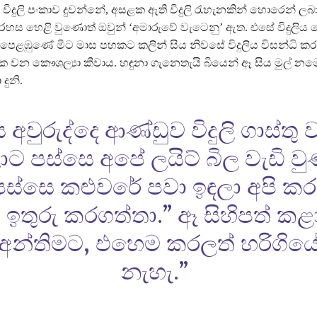
ඒ විදුලි පංකාව දුවන්නේ, අසළක ඇති විදුලි රැහැනකින් හොරෙන් ල
 ඒ රහස හෙළි වුණොත් ඔවුන් ‘අමාරුවේ වැටෙනු’ ඇත. එසේ විදුලිය
පෙළඹුණේ මීට මාස පහකට කලින් සිය නිවසේ විදුලිය විසන්ධි කරන
වක වන කෞශල්‍යා කීවාය. හඳුනා ගැනෙතැයි බියෙන් ඈ සිය මුල් න
දුනි.
ය අවුරුද්දෙ ආණ්ඩුව විදුලි ගාස්තු ව
ට පස්සෙ අපේ ලයිට් බිල වැඩි වු
පස්සෙ කළුවරේ පවා ඉඳලා අපි කර
ඉතුරු කරගත්තා.” ඈ සිහිපත් කළ
“අන්තිමට, එහෙම කරලත් හරිගිය
නැහැ.”