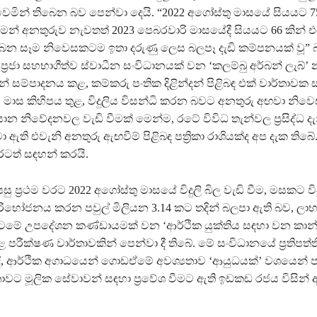
වෙමින් තිබෙන බව පෙන්වා දෙයි. “2022 අගෝස්තු මාසයේ සියයට 75 ක
ීමෙන් අනතුරුව නැවතත් 2023 පෙබරවාරි මාසයේදී සියයට 66 කින් එය
ලබන සෑම නිවෙසකටම ඉතා දරුණු ලෙස බලපෑ දැඩි කම්පනයක් වූ” 
රජා සහභාගීත්ව ස්වාධීන සංවිධානයක් වන ‘කලම්බු අර්බන් ලැබ්’ 
 සම්පාදනය කළ, කම්කරු පංතික දිළින්දන් පිළිබඳ එක් වාර්තාවක
ය මාස කිහිපය තුළ, විදුලිය විසන්ධි කරන බවට අනතුරු අඟවා නිව
 නිවේදනවල වැඩි වීමක් මෙන්ම, රටේ විවිධ තැන්වල ප්‍රසිද්ධ දැන
 ඇති එවැනි අනතුරු ඇඟවීම් පිළිබඳ පත්‍රිකා රාශියක්ද අප දැක තිබේ
රටත් සඳහන් කරයි.
පසු ප්‍රථම වරට 2022 අගෝස්තු මාසයේ විදුලි බිල වැඩි වීම, මසකට ව
රිභෝජනය කරන පවුල් මිලියන 3.14 කට තදින් බලපා ඇති බව, ලාභ
මට්ටමේ උපදේශන කණ්ඩායමක් වන ‘ආර්ථික යුක්තිය සඳහා වන කාන
 පරීක්ෂණ වාර්තාවකින් පෙන්වා දී තිබේ. මේ සංවිධානයේ ප්‍රතිප
දි, ආර්ථික අගාධයෙන් ගොඩඒමේ අවශ්‍යතාව ‘ආයුධයක්’ වශයෙන් පා
ාවට මූලික සේවාවන් සඳහා ප්‍රවේශ වීමට ඇති ඉඩකඩ රජය විසින්