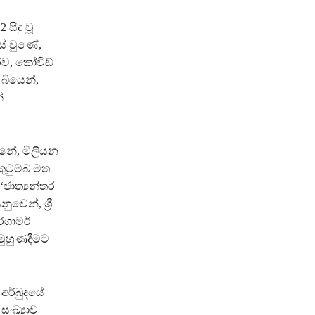
සිදු වූ
සේ වුණේ,
රව, කෝවිඩ්
 බියෙන්,
්
න්නේ, මිලියන
ුටුම්බ මත
ජාත්‍යන්තර
ෙන්, ශ්‍රී
රගාමර්
මුහුණදීමට
අර්බුදයේ
ංඛ්‍යාව