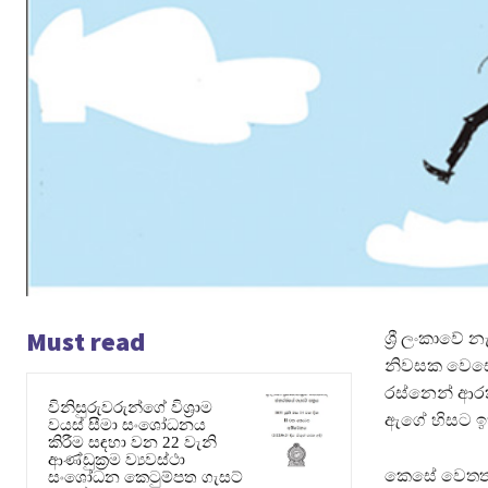
Must read
ශ්‍රී ලංකාව
නිවසක වෙසෙන 
රස්නෙන් ආරක
විනිසුරුවරුන්ගේ විශ්‍රාම
ඇගේ හිසට ඉහළ
වයස් සීමා සංශෝධනය
කිරීම සඳහා වන 22 වැනි
ආණ්ඩුක්‍රම ව්‍යවස්ථා
කෙසේ වෙතත්,
සංශෝධන කෙටුම්පත ගැසට්