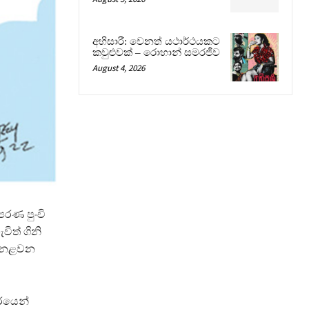
අභිසාරී: වෙනත් යථාර්ථයකට
කවුළුවක් – රොහාන් සමරජීව
August 4, 2026
පරණ පුංචි
ිත් ගිනි
ෙන නළවන
තරයෙන්