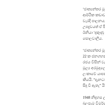
‘ජාත්‍යන්තර ම
ආර්ථික කඩාව
වැරදි පාලනය
උපද්‍රවයත් ඒ
ඊනියා ‘දකුණු
සොලවාලීය.
‘ජාත්‍යන්තර ම
22 ක ජනගහනය
රජය විසින් 
මූල්‍ය අරමුද
ලංකාවේ යාපනය
කියයි. “දැන
සිදු වී ඇතැ” ය
1948 නිදහස ල
බලපෑම විමර්ශ