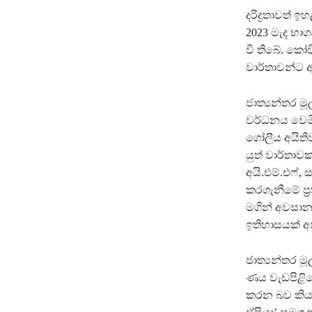
දරිද්‍රතාවත් 
2023 මැද භාගය
වී තිබේ. කෝව
වාර්තාවන්ට 
ජාත්‍යන්තර ම
වර්ධනය වෙමි
ගෝලීය අයිතිව
යුත් වාර්තාව
අයි.එම්.එෆ්
කරගැනීමේ ප්‍ර
මගින් අවසානය
ඉතිහාසයක් අ
ජාත්‍යන්තර මූ
ණය වැඩපිළිව
කරන බව කියා 