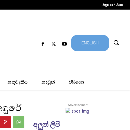
Sign in / Join
ENGLISH
කතුවැකිය
කාටූන්
විඩීයෝ
අඳුරේ
- Advertisement -
අලුත් ලිපි