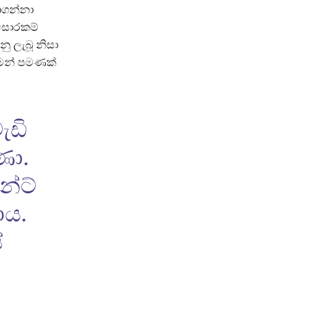
බාගන්නා
 සොරකම්
ු ලැබූ නිසා
මෙන් පමණක්
ැඩි
ණා.
න්ට්
ාය.
ේ