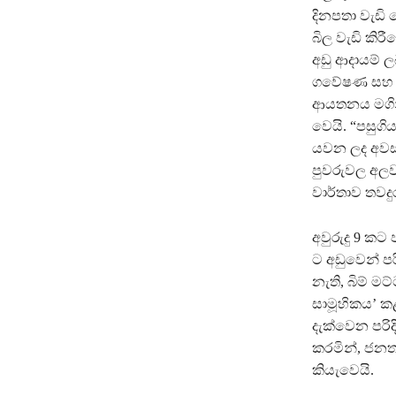
දිනපතා වැඩි 
බිල වැඩි කිර
අඩු ආදායම් 
ගවේෂණ සහ ප්‍
ආයතනය මගින්
වෙයි. “පසුගි
යවන ලද අවසාන
පුවරුවල අලවා
වාර්තාව තවදු
අවුරුදු 9 කට 
ට අඩුවෙන් ප
නැති, බිම් 
සාමූහිකය’ කළ
දැක්වෙන පරි
කරමින්, ජනත
කියැවෙයි.