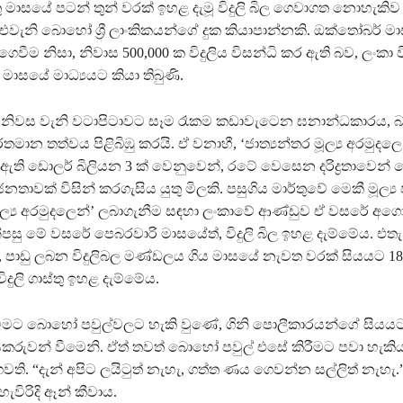
 මාසයේ පටන් තුන් වරක් ඉහළ දැමූ විදුලි බිල ගෙවාගත නොහැකිව 
එවැනි බොහෝ ශ්‍රී ලාංකිකයන්ගේ දුක කියාපාන්නකි. ඔක්තෝබර් ම
ොගෙවීම නිසා, නිවාස 500,000 ක විදුලිය විසන්ධි කර ඇති බව, ලංකා ව
ාසයේ මාධ්‍යයට කියා තිබුණි.
 නිවස වැනි වටාපිටාවට සෑම රෑකම කඩාවැටෙන ඝනාන්ධකාරය,
වර්තමාන තත්වය පිළිබිඹු කරයි. ඒ වනාහී, ‘ජාත්‍යන්තර මූල්‍ය අරමුද
 ඇති ඩොලර් බිලියන 3 ක් වෙනුවෙන්, රටේ වෙසෙන දරිද්‍රතාවෙන්
තාවක් විසින් කරගැසිය යුතු මිලකි. පසුගිය මාර්තුවේ මෙකී මූල්‍
මූල්‍ය අරමුදලෙන්’ ලබාගැනීම සඳහා ලංකාවේ ආණ්ඩුව ඒ වසරේ අගෝ
පසු මේ වසරේ පෙබරවාරි මාසයේත්, විදුලි බිල ඉහළ දැම්මේය. එතැ
පාඩු ලබන විදුලිබල මණ්ඩලය ගිය මාසයේ නැවත වරක් සියයට 18
විදුලි ගාස්තු ඉහළ දැම්මේය.
වීමට බොහෝ පවුල්වලට හැකි වුණේ, ගිනි පොලීකාරයන්ගේ සියයට
ුවන් වීමෙනි. ඒත් තවත් බොහෝ පවුල් එසේ කිරීමට පවා හැකිය
ෙවති. “දැන් අපිට ලයිටුත් නැහැ, ගත්ත ණය ගෙවන්න සල්ලිත් නැහැ.” 
විරිදි ඈන් කීවාය.