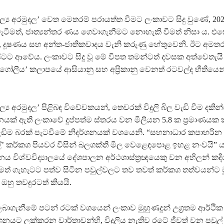
ූල්‍ය අරමුදල’ වෙත මෙතරම් පරායත්ත වීමට ලංකාවට සිදු වුණේ, 2022 
ැටීමත්, ජාත්‍යන්තර ණය ගෙවාගැනීමට නොහැකි වීමත් නිසා ය. එ
, දූෂණය සහ අන්ත-ජාතිකවාදය වැනි කරුණු හේතුවෙනි. ඊට අමත
 පිටට ආවේය. ලංකාවට සිදු වූ මේ විපත තමන්ටත් දවසක අත්වෙතැයි
 ගෝලීය’ කලාපයේ ආසියානු සහ අප්‍රිකානු වෙනත් රටවල්ද භීතියෙන
ූල්‍ය අරමුදල’ පිළිබඳ විවේචකයන්, තෙවරක් විදුලි බිල වැඩි වීම දකි
ක් ඇති ලංකාවේ දුප්පත්ම ස්තරය වන මිලියන 5.8 ක ප්‍රමාණයක ක
වැඩිම බරක් පැටවීමේ නිදර්ශනයක් වශයෙනි. “සහනාධාර කපාහරින ‘
ලේ’ කර්කශ පියවර විසින් බලශක්ති මිල වෙළෙඳපොළ ඉහළ නංවයි” යනුව
 විශ්වවිද්‍යාලයේ දේශපාලන අර්ථශාස්ත්‍රඥයෙකු වන අහිලන් කදි
ටමත් ගැහැටට පත්ව සිටින පවුල්වලට තව තවත් කර්කශ තත්වයන්ට 
ි ඔහු තවදුරටත් කියයි.
බාගැනීමේ පටන් රටක් වශයෙන් ලංකාව මුහුණදුන් උග්‍රතම ආර්ථික 
නයට ලක්කරන වාර්තාවන්හි, විදුලිය නැතිව රටේ ජීවත් වන පවුල් ස