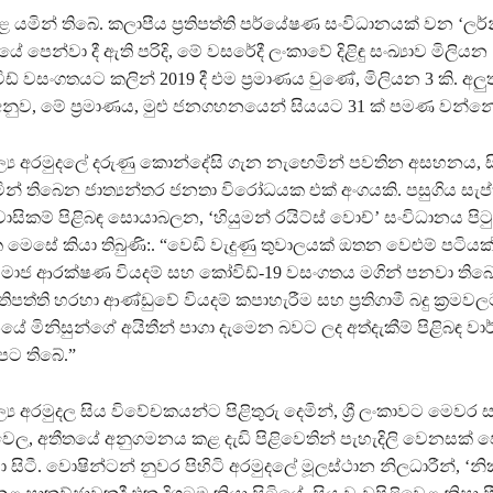
ඉහළ යමින් තිබේ. කලාපීය ප්‍රතිපත්ති පර්යේෂණ සංවිධානයක් වන ‘ලර්
ේ පෙන්වා දී ඇති පරිදි, මේ වසරේදී ලංකාවේ දිළිඳු සංඛ්‍යාව මිලියන 
ිඩ් වසංගතයට කලින් 2019 දී එම ප්‍රමාණය වුණේ, මිලියන 3 කි. අලු
අනුව, මේ ප්‍රමාණය, මුළු ජනගහනයෙන් සියයට 31 ක් පමණ වන්න
ූල්‍ය අරමුදලේ දරුණු කොන්දේසි ගැන නැඟෙමින් පවතින අසහනය, සීග
න් තිබෙන ජාත්‍යන්තර ජනතා විරෝධයක එක් අංගයකි. පසුගිය සැප
ාසිකම් පිළිබඳ සොයාබලන, ‘හියුමන් රයිට්ස් වොච්’ සංවිධානය පිටු
ක මෙසේ කියා තිබුණි:. “වෙඩි වැදුණු තුවාලයක් ඔතන වෙළුම් පටියක්
, සමාජ ආරක්ෂණ වියදම් සහ කෝවිඩ්-19 වසංගතය මගින් පනවා තිබ
තිපත්ති හරහා ආණ්ඩුවේ වියදම් කපාහැරීම සහ ප්‍රතිගාමී බදු ක්‍රමවලට
ේ මිනිසුන්ගේ අයිතීන් පාගා දැමෙන බවට ලද අත්දැකීම් පිළිබඳ වා
පට තිබේ.”
ල්‍ය අරමුදල සිය විවේචකයන්ට පිළිතුරු දෙමින්, ශ්‍රී ලංකාවට මෙවර
ෙල, අතීතයේ අනුගමනය කළ දැඩි පිළිවෙතින් පැහැදිලි වෙනසක් ප
සිටී. වොෂින්ටන් නුවර පිහිටි අරමුදලේ මූලස්ථාන නිලධාරීන්, ‘නි