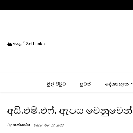
No menu items!
22.5
C
Sri Lanka
මුල් පිටුව
පුවත්
දේශපාලන
අයි.එම්.එෆ්. ඇපය වෙනුවෙන
By
සංස්කාරක
December 17, 2023