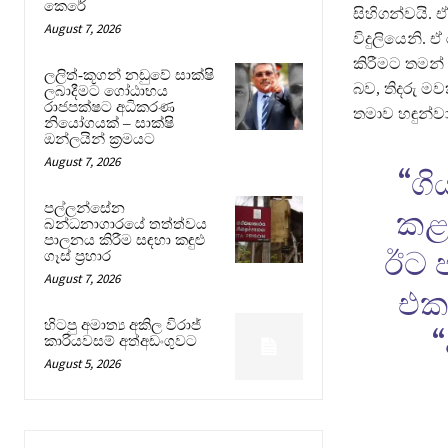
කෙරේ
සිහිගන්වයි. 
August 7, 2026
විදුලියෙනි.
කිරීමට තමන් 
ලලිත්-කූගන් නඩුවේ සාක්ෂි
බව, තිදරු ම
ලබාදීමට ගෝඨාභය
රාජපක්ෂට අධිකරණ
තමාව හඳුන්වා 
නියෝගයක් – සාක්ෂි
ඔන්ලයින් ක්‍රමයට
August 7, 2026
“ගි
පල්ලන්සේන
කළා
බන්ධනාගාරයේ තත්ත්වය
පාලනය කිරීම සඳහා කඳුළු
ඊට 
ගෑස් ප්‍රහාර
August 7, 2026
එක 
හිටපු අමාත්‍ය අකිල විරාජ්
කාරියවසම් අත්අඩංගුවට
August 5, 2026