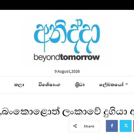
9 August,2026
කලා
විශේෂාංග
ක්‍රිඩා
ලේඛකයෝ
්,බංකොළොත් ලංකාවේ දුගියා 
Share