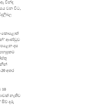
ඈ වින්ද
ාසය වන විට,
ිදුලිබල
 බංකොළොත්
ලෙන්’ ආණ්ඩුව
 පෙළෙන දස
ය පහසුකම
ස්තු
නින්
-20 අතර
 10
ාවක් නැතිව
සිව් දරු