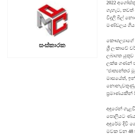
2022 අගෝස්තු
ගැහැට, තවත් 
විදුලි බිල් න
මණ්ඩලය ගිය ම
කෞශල්‍යාගේ
සංස්කාරක
ශ්‍රී ලංකාවේ 
ලබාගත යුතුව
ලක්ෂ ගණන් ජන
‘ජාත්‍යන්තර 
මාසයේත්, ඉන්
නොනැවතුණු, 
ප්‍රමාණයකින් 
අඳුරෙන් ගැළ
පොලියට ණයකර
අඳුරේම දිවි ග
මවක වන 48 හැ