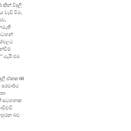
ින් විදුලි
 වැඩි වීම,
බව,
නමැති
 සටහන්
ෙස්වලට
්වීම්
.” යැයි එම
ිදුලි ඒකක 60
 පරමාර්ථ
්තා
ත්ති සටහනක
විච්චි
 අහුරන බව