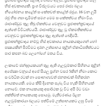
ප්‍රජාතන්ත්‍රවාදය පිළිබඳ න්‍යායට අනුව, ප්‍රජාතන්ත්‍රවාදය යනු
හිස් අවකාශයකි. ප්‍රංශ විප්ලවයට පෙර රාජ්‍ය බලය
නියෝජනය කළේත් සංකේතවත් කළේත් රජුය. 16 වන ලුයි
රජු හිස ගසා දැමීමත් සමග මෙම සංකේතත්වය නිමා විය.
රාජාණ්ඩුව තුළ තිබූ ඒකත්වය වෙනුවට ප්‍රජාතන්ත්‍රවාදයේ
ඇත්තේ විවිධත්වයයි. රාජාණ්ඩුව තුළ වූ ඒකමතිකත්වය
වෙනුවට ප්‍රජාතන්ත්‍රවාදය තුළ ඇත්තේ බෙදීමයි.
ප්‍රජාතන්ත්‍රවාදය නම්වූ හිස් අවකාශය නායකයකුගෙන් හෝ
පක්‍ෂයකින් පිරවීමට දරන උත්සාහය තුළින් ඒකාධිපතිත්වයට
පාර කපන බව ලෙෆෝගේ මතය විය.
ලංකාවේ ඡන්දදායකයන් තුළ ඇති ගැලවුම්කාර සිහිනය තුළින්
අපේක්‍ෂා වනුයේ අපේ සියලු ප්‍රශ්න වසර 5කින් නිමා කොට
සංවර්ධිත රටක් හා සෞභාග්‍යවත් ජනතාවක් බිහිකරන
නායකයෙකි. මෙය කිසි දිනෙක සැබෑ විය හැකි සිහිනයක්
නොවේ. එක නායකයකු අසාර්ථක වූ විට අපි ඊට වඩා
ශක්තිමත් නායකයකු සොයමු. මැතිවරණය ඊළඟ
ගැලවුම්කාරයා බලයට පත්වීමේ උත්සාහයකට ලඝු වීමේ