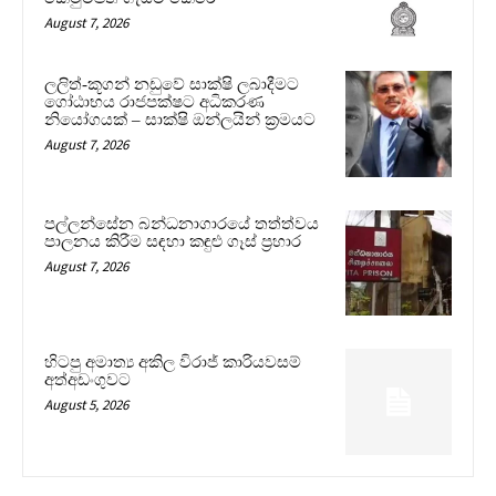
August 7, 2026
ලලිත්-කූගන් නඩුවේ සාක්ෂි ලබාදීමට
ගෝඨාභය රාජපක්ෂට අධිකරණ
නියෝගයක් – සාක්ෂි ඔන්ලයින් ක්‍රමයට
August 7, 2026
පල්ලන්සේන බන්ධනාගාරයේ තත්ත්වය
පාලනය කිරීම සඳහා කඳුළු ගෑස් ප්‍රහාර
August 7, 2026
හිටපු අමාත්‍ය අකිල විරාජ් කාරියවසම්
අත්අඩංගුවට
August 5, 2026