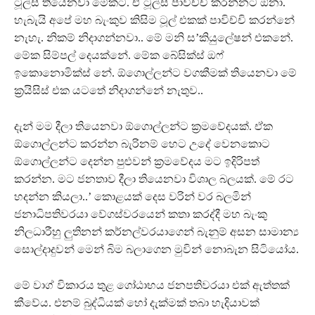
ටූල්ස් තියෙනවා මේකට. ඒ ටූල්ස් පාවිච්චි කරන්නට ඕනා.
හැබැයි අපේ මහ බැංකුව කිසිම ටූල් එකක් පාවිච්චි කරන්නේ
නැහැ. නිකම් නිදාගන්නවා.. මේ මනි ස’කියුලේෂන් එකනේ.
මේක සිම්පල් දෙයක්නේ. මේක බේසික්ස් ඔෆ්
ඉකොනොමික්ස් නේ. ඕගොල්ලන්ට වගකීමක් තියෙනවා මේ
ක්‍රයිසිස් එක යටතේ නිදාගන්නේ නැතුව..
දැන් මම දීලා තියෙනවා ඕගොල්ලන්ට ක්‍රමවේදයක්. ඒක
ඕගොල්ලන්ට කරන්න බැරිනම් හෙට උදේ වෙනකොට
ඕගොල්ලන්ට දෙන්න පුළුවන් ක්‍රමවේදය මට ඉදිරිපත්
කරන්න. මට ජනතාව දීලා තියෙනවා විශාල බලයක්. මේ රට
හදන්න කියලා..’ කොළයක් දෙස වරින් වර බලමින්
ජනාධිපතිවරයා වේගස්වරයෙන් කතා කරද්දී මහ බැංකු
නිලධාරීහු ලුතිනන් කර්නල්වරයාගෙන් බැනුම් අසන සාමාන්‍ය
සොල්දාදුවන් මෙන් බිම බලාගෙන මුවින් නොබැන සිටියෝය.
මේ වාග් විකාරය තුළ ගෝඨාභය ජනපතිවරයා එක් ඇත්තක්
කීවේය. එනම් බුද්ධියක් හෝ දැක්මක් තබා හැදියාවක්