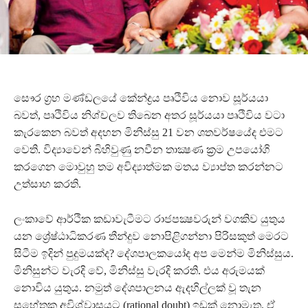
සෞර ග්‍රහ මණ්ඩලයේ කේන්ද්‍රය පෘථිවිය නොව සූර්යයා
බවත්, පෘථිවිය නිශ්චලව තිබෙන අතර සූර්යයා පෘථිවිය වටා
කැරකෙන බවත් අදහන මිනිස්සු 21 වන ශතවර්ෂයේද එමට
වෙති. විද්‍යාවෙන් බිහිවුණු නවීන තාක්‍ෂණ ක්‍රම උපයෝගි
කරගෙන මොවුහු තම අවිද්‍යාත්මක මතය ව්‍යාප්ත කරන්නට
උත්සාහ කරති.
ලංකාවේ ආර්ථික කඩාවැටීමට රාජපක්‍ෂවරුන් වගකිව යුතුය
යන ශ්‍රේෂ්ඨාධිකරණ තීන්දුව නොපිළිගන්නා පිරිසකුත් මෙරට
සිටීම ඉදින් පුදුමයක්ද? දේශපාලකයෝද අප මෙන්ම මිනිස්සුය.
මිනිසුන්ට වැරදි වේ, මිනිස්සු වැරදි කරති. එය අරුමයක්
නොවිය යුතුය. නමුත් දේශපාලනය ඇදහිල්ලක් වූ තැන
සහේතුක අවිශ්වාසයට (rational doubt) ඉඩක් නොමැත. ඒ