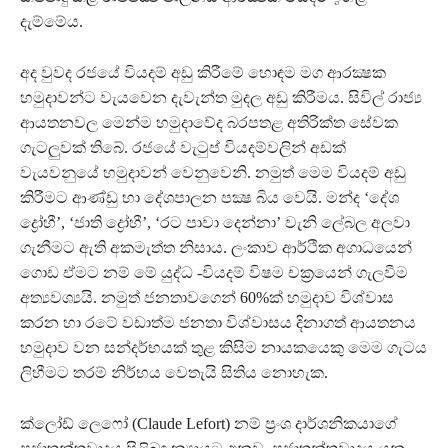
දැම්මේය.
අද වුවද රජයේ වියදම් අඩු කිරීමේ හොඳම මග ආරක්‍ෂක
හමුදාවන්ට වැයවෙන දැවැන්ත මුදල අඩු කිරීමය. සිවිල් රාජ්‍ය
ආයතනවල මෙන්ම හමුදාවේද බරපතළ අතිරික්ත සේවක
ගැටලුවක් තිබේ. රජයේ වැටුප් වියදම්වලින් අඩක්
වැයවනුයේ හමුදාවන් වෙනුවෙනි. නමුත් මෙම වියදම් අඩු
කිරීමට ආණ්ඩු හා දේශපාලන පක්‍ෂ බිය වෙයි. මන්ද ‘දේශ
ද්‍රෝහී’, ‘ජාති ද්‍රෝහී’, ‘රට පාවා දෙන්නා’ වැනි ලේබල අලවා
ගැනීමට ඇති අකමැත්ත නිසාය. ලංකාව ආර්ථික අගාධයෙන්
ගොඩ ඒමට නම් මේ යුද්ධ -වියදම් විෂම චක්‍රයෙන් ගැලවීම
අත්‍යවශ්‍යයි. නමුත් ජනතාවගෙන් 60%ක් හමුදාව විශ්වාස
කරන හා රටේ වඩාත්ම ජනතා විශ්වාසය දිනාගත් ආයතනය
හමුදාව වන සන්දර්භයක් තුළ කිසිම නායකයෙකු මෙම ගැටය
ලිහීමට තරම් නිර්භය වෙතැයි සිතිය නොහැක.
ක්ලෝඩ් ලෙෆෝ (Claude Lefort) නම් ප්‍රංශ දාර්ශනිකයාගේ