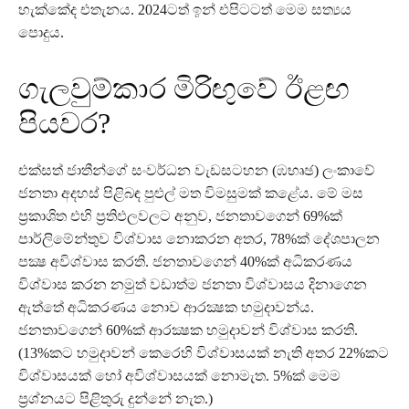
හැක්කේද එතැනය. 2024ටත් ඉන් එපිටටත් මෙම සත්‍යය
පොදුය.
ගැලවුම්කාර මිරිඟුවේ ඊළඟ
පියවර?
එක්සත් ජාතීන්ගේ සංවර්ධන වැඩසටහන (ඹභෘඡ) ලංකාවේ
ජනතා අදහස් පිළිබඳ පුළුල් මත විමසුමක් කළේය. මේ මස
ප්‍රකාශිත එහි ප්‍රතිඵලවලට අනුව, ජනතාවගෙන් 69%ක්
පාර්ලිමේන්තුව විශ්වාස නොකරන අතර, 78%ක් දේශපාලන
පක්‍ෂ අවිශ්වාස කරති. ජනතාවගෙන් 40%ක් අධිකරණය
විශ්වාස කරන නමුත් වඩාත්ම ජනතා විශ්වාසය දිනාගෙන
ඇත්තේ අධිකරණය නොව ආරක්‍ෂක හමුදාවන්ය.
ජනතාවගෙන් 60%ක් ආරක්‍ෂක හමුදාවන් විශ්වාස කරති.
(13%කට හමුදාවන් කෙරෙහි විශ්වාසයක් නැති අතර 22%කට
විශ්වාසයක් හෝ අවිශ්වාසයක් නොමැත. 5%ක් මෙම
ප්‍රශ්නයට පිළිතුරු දුන්නේ නැත.)