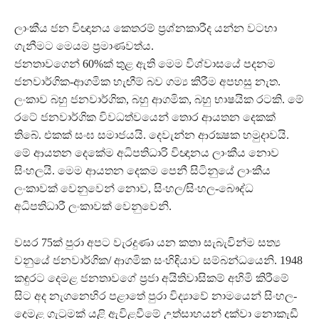
ලාංකීය ජන විඥානය කෙතරම් ප්‍රශ්නකාරීද යන්න වටහා
ගැනීමට මෙයම ප්‍රමාණවත්ය.
ජනතාවගෙන් 60%ක් තුළ ඇති මෙම විශ්වාසයේ පදනම
ජනවාර්ගික-ආගමික හැඟීම් බව ගම්‍ය කිරීම අපහසු නැත.
ලංකාව බහු ජනවාර්ගික, බහු ආගමික, බහු භාෂයික රටකි. මේ
රටේ ජනවාර්ගික විවධත්වයෙන් තොර ආයතන දෙකක්
තිබේ. එකක් සංඝ සමාජයයි. දෙවැන්න ආරක්‍ෂක හමුදාවයි.
මේ ආයතන දෙකේම අධිපතිධාරි විඥානය ලාංකීය නොව
සිංහලයි. මෙම ආයතන දෙකම පෙනී සිටිනුයේ ලාංකීය
ලංකාවක් වෙනුවෙන් නොව, සිංහල/සිංහල-බෞද්ධ
අධිපතිධාරී ලංකාවක් වෙනුවෙනි.
වසර 75ක් පුරා අපට වැරදුණා යන කතා සැබැවින්ම සත්‍ය
වනුයේ ජනවාර්ගික/ ආගමික සංහිඳියාව සම්බන්ධයෙනි. 1948
කඳුරට දෙමළ ජනතාවගේ ප්‍රජා අයිතිවාසිකම් අහිමි කිරීමේ
සිට අද නැගනෙහිර පළාතේ පුරා විද්‍යාවේ නාමයෙන් සිංහල-
දෙමළ ගැටුමක් යළි ඇවිළවීමේ උත්සාහයන් දක්වා නොකැඩී