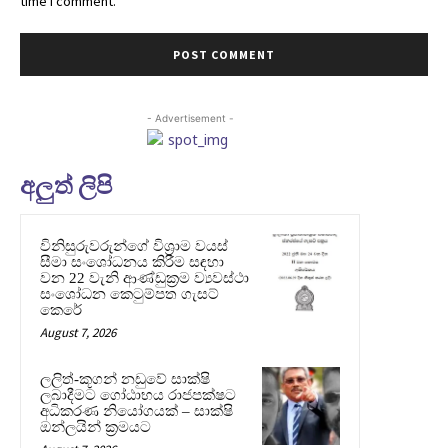
time I comment.
- Advertisement -
අලුත් ලිපි
විනිසුරුවරුන්ගේ විශ්‍රාම වයස්
සීමා සංශෝධනය කිරීම සඳහා
වන 22 වැනි ආණ්ඩුක්‍රම ව්‍යවස්ථා
සංශෝධන කෙටුම්පත ගැසට්
කෙරේ
August 7, 2026
ලලිත්-කූගන් නඩුවේ සාක්ෂි
ලබාදීමට ගෝඨාභය රාජපක්ෂට
අධිකරණ නියෝගයක් – සාක්ෂි
ඔන්ලයින් ක්‍රමයට