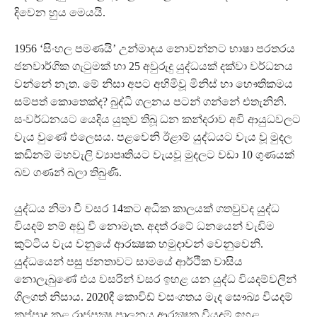
දිවෙන හුය මෙයයි.
1956 ‘සිංහල පමණයි’ උන්මාදය නොවන්නට භාෂා පරතරය
ජනවාර්ගික ගැටුමක් හා 25 අවුරුදු යුද්ධයක් දක්වා වර්ධනය
වන්නේ නැත. මේ නිසා අපට අහිමිවූ මිනිස් හා භෞතිකමය
සම්පත් කොතෙක්ද? බුද්ධි ගලනය පටන් ගන්නේ එතැනිනි.
සංවර්ධනයට යෙදිය යුතුව තිබූ ධන කන්දරාව අවි ආයුධවලට
වැය වුණේ එලෙසය. පළවෙනි ඊළාම් යුද්ධයට වැය වූ මුදල
කඩිනම් මහවැලි ව්‍යාපෘතියට වැයවූ මුදලට වඩා 10 ගුණයක්
බව ගණන් බලා තිබුණි.
යුද්ධය නිමා වී වසර 14කට අධික කාලයක් ගතවුවද යුද්ධ
වියදම් නම් අඩු වී නොමැත. අදත් රටේ ධනයෙන් වැඩිම
කුට්ටිය වැය වනුයේ ආරක්‍ෂක හමුදාවන් වෙනුවෙනි.
යුද්ධයෙන් පසු ජනතාවට සාමයේ ආර්ථික වාසිය
නොලැබුණේ එය වසරින් වසර ඉහළ යන යුද්ධ වියදම්වලින්
ගිලගත් නිසාය. 2020දී කොවිඩ් වසංගතය මැද සෞඛ්‍ය වියදම්
කප්පාදු කළ රාජපක්‍ෂ පාලනය ආරක්‍ෂක වියදම් ඉහළ