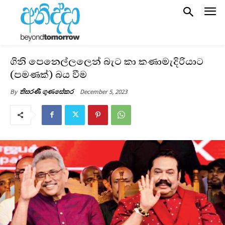
ගිනි පෙනෙල්ලලෙන් බැට කා කණාමැදිරියාට
(පමණක්) බය වීම
December 5, 2023
By
තිසරණී ගුණසේකර