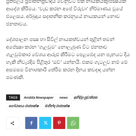
ප්‍රතිඵලය ප්‍රජාතන්ත්‍රවාදය වෙනුවට එක් නායකයකු/පක්‍ෂයක්
ආදේශ කිරීමය. ‘වැඩ කරන අපේ විරුවා’ නිර්මාණය වූයේ
එලෙසය. අර්බුදය සදාතනික කරනුයේ නායකයන් නොව
ජනතාවය.
දේශපාලන පක්‍ෂ හා සිවිල් නායකත්වයන් තුළින් තමන්
අපේක්‍ෂා කරන ‘ගැලවුම’ නොලැබුණ විට ජනතාව
ගැලවුම්කාර වේශය ආරූඪ කිරීමට පෙළඹේද යන පැනයට දිය
හැකි නිවැරදිම පිළිතුර ‘ඔව්’ යන්නයි. එකම ගැටලුව නම් මේ
අසමසම විනාශකාරී තේරීම කරන දිනය කවදාද යන්න
පමණකි.
TAGS
Anidda Newspaper
news
අනිද්දා පුවත්පත
ගෝඨාභය රාජපක්ෂ
මහින්ද රාජපක්ෂ