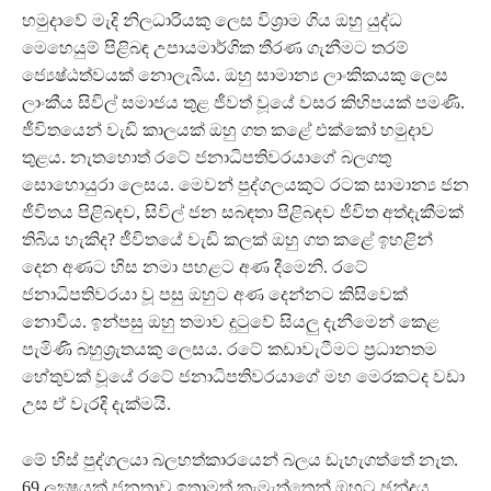
හමුදාවේ මැදි නිලධාරියකු ලෙස විශ්‍රාම ගිය ඔහු යුද්ධ
මෙහෙයුම් පිළිබඳ උපායමාර්ගික තීරණ ගැනීමට තරම්
ජ්‍යෙෂ්ඨත්වයක් නොලැබීය. ඔහු සාමාන්‍ය ලාංකිකයකු ලෙස
ලාංකීය සිවිල් සමාජය තුළ ජීවත් වූයේ වසර කිහිපයක් පමණි.
ජීවිතයෙන් වැඩි කාලයක් ඔහු ගත කළේ එක්කෝ හමුදාව
තුළය. නැතහොත් රටේ ජනාධිපතිවරයාගේ බලගතු
සොහොයුරා ලෙසය. මෙවන් පුද්ගලයකුට රටක සාමාන්‍ය ජන
ජීවිතය පිළිබඳව, සිවිල් ජන සබඳතා පිළිබඳව ජීවිත අත්දැකීමක්
තිබිය හැකිද? ජීවිතයේ වැඩි කලක් ඔහු ගත කළේ ඉහළින්
දෙන අණට හිස නමා පහළට අණ දීමෙනි. රටේ
ජනාධිපතිවරයා වූ පසු ඔහුට අණ දෙන්නට කිසිවෙක්
නොවීය. ඉන්පසු ඔහු තමාව දුටුවේ සියලු දැනීමෙන් කෙළ
පැමිණි බහුශ්‍රැතයකු ලෙසය. රටේ කඩාවැටීමට ප්‍රධානතම
හේතුවක් වූයේ රටේ ජනාධිපතිවරයාගේ මහ මෙරකටද වඩා
උස ඒ වැරදි දැක්මයි.
මේ හිස් පුද්ගලයා බලහත්කාරයෙන් බලය ඩැහැගත්තේ නැත.
69 ලක්‍ෂයක් ජනතාව ඉතාමත් කැමැත්තෙන් ඔහුට ඡන්දය