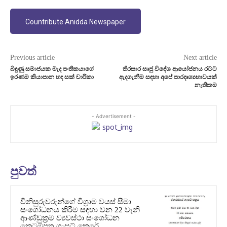
Countribute Anidda Newspaper
Previous article
Next article
බිඳුණු සමාජයක මැද පංතිකයාගේ
තිරසාර සෘජු විදේශ ආයෝජනය රටට
ඉරණම කියාපාන හද සක් චාරිකා
ඇදගැනීම සඳහා අපේ පාරදෘශ්‍යභාවයක්
නැතිකම
- Advertisement -
පුවත්
විනිසුරුවරුන්ගේ විශ්‍රාම වයස් සීමා
සංශෝධනය කිරීම සඳහා වන 22 වැනි
ආණ්ඩුක්‍රම ව්‍යවස්ථා සංශෝධන
කෙටුම්පත ගැසට් කෙරේ