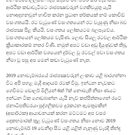
ආර්ථික කඩාවැටීමට රාජපක්‍ෂවරුන් වගකිවයුතු යැයි
නොඅදහනවුන් භාවිත කරන ප්‍රධාන තර්කයක් නම් කොවිඩ්
වසංගතයයි. රට වැටුණේ වසංගතයෙන් රට වැසුණු නිසා බව
රාජපක්‍ෂ පිළ කියයි. වසංගතය ලෝකයටම බලපෑවේය.
වසංගතයෙන් ලෝකයම වැසිණ. ලොව සියලු රටවල ආර්ථික
ක්‍රියාකාරකම් නතර විණි. නමුත් අපට වඩා අඩු දියුණුවක් තිබූ,
අපට වඩා ආර්ථික වශයෙන් දුර්වල වූ රටවල් පවා වසංගතය
නිමා වූ පසු අප මෙන් කඩා වැටුණේ නැත.
2019 නොවැම්බරයේ රාජපක්‍ෂවරුන් ලංකාව යළි බාරගන්නා
විට අපි පහළ මැදි ආදායම් රටක් වීමු. ඉන්ධන නැවකට
ගෙවීමට ඩොලර් මිලියන් 6ක් 7ක් නොමැති නිසා ණයට
ඉන්ධන ටික ගොඩබාන්න යැයි නැව් කප්පිත්තාගෙන් රටේ
ජනාධිපතිවරයා පුද්ගලිකවම දූරකථන ඇමතුමකින්
(අසාර්ථක) ආයාචනයක් කරන මට්ටමට අප වසර
දෙකහමාරක් තුළ වැටුණේ වසංගතය නිසා නොව 2019
නොවැම්බර් 19 වෙනිදා සිට යළි යළිත් ගැනුණු වැරදි තීන්දු