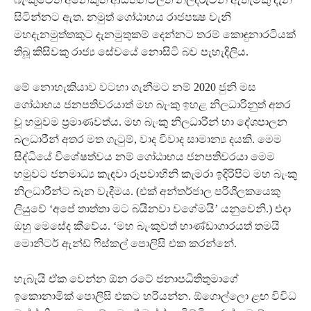
සිටින්නට ඇත. නමුත් ගෝඨාභය රාජපක්‍ෂ වැනි
මහදැනමුත්තකුට දැනමුතුකම් දෙන්නට තරම් කොඳුනාරටියක්
තිබූ කිසිවකු රාජ්‍ය සේවයේ නොසිටි බව පැහැදිලිය.
මේ නොහැකියාව වටහා ගැනීමට නම් 2020 ජුනි මස
ගෝඨාභය ජනපතිවරයාත් මහ බැංකු ඉහළ නිලධාරිනුත් අතර
වූ හමුවම ප්‍රමාණවත්ය. මහ බැංකු නිලධාරීන් හා දේශපාලන
බලධාරීන් අතර මත ගැටුම්, වාද විවාද සාමාන්‍ය දයකි. මෙම
සිද්ධියේ විශේෂත්වය නම් ගෝඨාභය ජනපතිවරයා මෙම
හමුවට ජනමාධ්‍ය කැඳවා රූපවාහිනි කැමරා ඉදිරිපිට මහ බැංකු
නිලධාරීන්ට බැන වැදීමය. (එක් අන්තර්ජාල පරිශීලකයෙකු
ලියුවේ ‘අපේ තාත්තා මට බයිනවා වගේමයි’ යනුවෙනි.) එදා
ඔහු මෙසේද කීවේය. ‘මහ බැංකුවත් භාණ්ඩාගාරයත් තමයි
මොනිටර් ඇන්ඩ් ෆිස්කල් පොලිසි එක කරන්නේ.
හැබැයි ඒක වෙන්න ඕන රටේ ජනාපධිතිතුමාගේ
ඉකොනාමික් පොලිසි එකට හරියන්න. ඕගොල්ලො ළඟ විවිධ