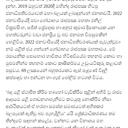
දුන්හ. 2019 ඔහුටත් 2020දී මහින්ද රාජපක්‍ෂ හිටපු
ජනාධිපතිවරයාටත් මහා බලයක් ලබාදුන්නේ ජනතාවයි. 2022
ජනවාරියේදී පවා ගෝඨාභය රාජපක්‍ෂ මහතා රනිල්
වික්‍රමසිංහ, සජිත් ප්‍රේමදාස හා අනුර කුමාර දිසානායක යන
මහත්වරුන්ට වඩා ජනප්‍රිය වූ බව ජනමත විමසුමකින්
හෙළිවිය. 2022 ජනවාරියේදී ජනාධිපතිවරණයක් පැවැත්වූවා
නම් යළිත් ජය ගන්නේ ගෝඨාභය රාජපක්‍ෂ මහතාමය. මේ
රසායනික පොහොර භාවිතය හිටිඅඩියේම තහනම් කොට හා
මුළුමනින්ම තහනම් කොට කෘෂිකර්මය උඩු-යටිකුරු කළාටත්
පසුවය. 69 ලක්‍ෂයෙන් බහුතරයකට ඇස් පෑදුණේ විදුලි
කප්පාදුව හා ඉන්ධන හා ගෑස් පෝලිම් හටගත් විටය.
‘බදු යළි ස්ථාපිත කිරීම හා/හෝ වැඩිකිරීම තුළින් අහිමි වූ රාජ්‍ය
ආදායම යළි ගොඩනගාගැනීමට කටයුතු නොකිරීම නිසා
ආර්ථිකයටත් ඒ හරහා සමස්ත සමාජයටත් අහිතකර
බලපෑමක් ඇතිවූ බව පැහැදිලිය’ යයි ශ්‍රේෂ්ඨාධිකරණය තම
තීන්දුවේ සඳහන් කළේය. වන්නට යන විනාශය මහ
බැංකුවේත් අනෙකුත් ආයතනවලත් නිලදරුවන් ඇතැමකු දැන