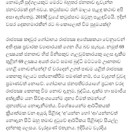
නොමැති පුද්ගලයකුට මෙරට බහුතර ජනතාව දැවැන්ත
ජනවරමක් දුන් බවය. කටුස්සාට රන් මාලය පැළඳූ කථාව අපි
අසා ඇත්තෙමු. 2019දී වූයේ කටුස්සාට ඔටුනු පැළඳවීමයි. ඉදින්
වසර දෙකහමාරකින් රට බංකොලොත් වීම පුදුමයක්ද?
රාජපක්‍ෂ කඳවුර ගෝඨාභය රාජපක්‍ෂ අපේක්‍ෂකයා වෙනුවෙන්
අති දක්‍ෂ ප්‍රචාරක ව්‍යාපාරයක් ගෙන ගිය බව සැබෑය. නමුත් 69
ලක්‍ෂයක් ජනතාව හිස් මිනිසකුව ගැලවුම්කාරයකු ලෙස දැකීම
තුළින් 69 ලක්‍ෂය අයත් රටේ සමාජ බුද්ධි මට්ටමේ ඌනතාව
හෙළි නොවන්නේද? ඒ වරදෙන් උගත් පාඩම යළිත් රාජපක්‍ෂ
කෙනකු බලයට පත්නොකිරීම පමණක් නම්, එය වැදගත් වුවද
ප්‍රමාණවත් නොවේ. ගෝඨාභය ජනපතිවරයාගේ ප්‍රධාන වරද
රාජපක්‍ෂ කෙනකු වීම නොව දැනුම, බුද්ධිය, දැක්ම හා සමාජීය
අත්දැකීම යන සිව්අංශයෙන්ම ශුන්‍ය වීමත් තමන්ගේ
ශුන්‍යත්වය නොදැනීමත්ය. විශේෂයෙන්ම ආර්ථිකයක්
ක්‍රියාත්මක වන අයුරු පිළිබඳ ‘අ’යන්න හෝ ‘ආ’යන්නවත්
නොදැන සිටි ඔහු තමාව දුටුවේ ආර්ථිකය පිළිබඳව සියල්ල
දන්නකු ලෙසය. වැරදුණේ එතැනය. ඉදිරියට වැරදිය