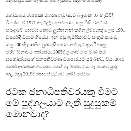
දේශප්‍රේමියකු ලෙසය. මේ දැක්මේ පදනම කුමක්ද?
ගෝඨාභය රාජපක්‍ෂ මහතා හමුදාවට බැඳුණේ 22 හැවිරිදි
වියේය. ඒ 1971 කැරැල්ල අතරතුරය. ඔහු විසි වසරක්
හමුදාවේ සේවය කොට ලුතිනනන් කර්නල්වරයකු ලෙස 1991
වසරේදී විශ්‍රාම ගියේය. ඉන් පසු ඇමරිකාවට සංක්‍රමණය වූ
ඔහු 2003දී ලාංකීය පුරවැසිභාවය අත්හැර ඇමරිකානු
පුරවැසිභාවය ගත්තේය. 2005දී ලංකාවට පැමිණ තම
සහෝදරයාගේ ජනපතිවරණ ව්‍යාපාරයට සම්බන්ධ විය. 2015
තෙක් ආරක්‍ෂක අමාත්‍යාංශයේ ලේකම්වරයා ලෙස කටයුතු
කළ ඔහු 2019දී ජනපති ධුරයට තේරී පත්විය.
රටක ජනාධිපතිවරයකු වීමට
මේ පුද්ගලයාට ඇති සුදුසුකම්
මොනවාද?