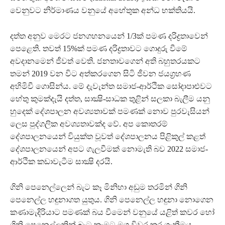
වෙනුවට නිර්මාණය වනුයේ අහේතුක අන්ධ භක්තියයි.
දත්ත අනුව මෙරට ජනගහනයෙන් 1/3ක් පමණ දරිද්‍රතාවෙන්
පෙළෙති. තවත් 15%ක් පමණ දරිද්‍රතාවට ගොදුරු වීමේ
අවදානමෙන් ජීවත් වෙති. ජනතාවගෙන් අති බහුතරයකට
තමන් 2019 වන විට අත්කරගෙන සිටි ජීවන ජයග්‍රහණ
අහිමිවී ගොසින්ය. මේ දැවැන්ත සමාජ-ආර්ථික සෝදාපාළුවට
හේතු කුමක්දැයි දත්ත, සාක්‍ෂි-සාධක තුළින් සලකා බැලීම යනු
හුදෙක් දේශපාලන අවශ්‍යතාවක් පමණක් නොව පුරවැසියන්
ලෙස පුද්ගලික අවශ්‍යතාවක්ද වේ. අප කොතරම්
දේශපාලනයෙන් වියුක්ත වූවත් දේශපාලනය පිළිකුල් කළත්
දේශපාලනයෙන් අපට ගැලවීමක් නොමැති බව 2022 සමාජ-
ආර්ථික කඩාවැටීම සාක්‍ෂි දරයි.
ගිනි පෙනෙල්ලෙන් බැට කෑ මිනිහා අඩුම තරමින් ගිනි
පෙනෙල්ල හඳුනාගත යුතුය. ගිනි පෙනෙල්ල හඳුනා නොගෙන
කණාමැදිරියාට පමණක් බය වීමෙන් වනුයේ යළිත් කවර හෝ
ගිනි පෙනෙල්ලකින් බැට කෑමට මග විවර කර ගැනීමය.