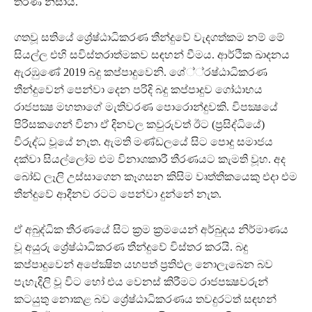
තීරණ නිසාය.
ගතවූ සතියේ ශ්‍රේෂ්ඨාධිකරණ තීන්දුවේ වැදගත්කම නම් මේ
සියල්ල එහි සවිස්තරාත්මකව සඳහන් වීමය. ආර්ථික ඛාදනය
ඇරඹුණේ 2019 බදු කප්පාදුවෙනි. ශේ්්‍රෂ්ඨාධිකරණ
තීන්දුවෙන් පෙන්වා දෙන පරිදි බදු කප්පාදුව ගෝඨාභය
රාජපක්‍ෂ මහතාගේ මැතිවරණ පොරොන්දුවකි. විපක්‍ෂයේ
පිරිසකගෙන් විනා ඒ දිනවල කවුරුවත් ඊට (ප්‍රසිද්ධියේ)
විරුද්ධ වූයේ නැත. ඇමති මණ්ඩලයේ සිට පොදු සමාජය
දක්වා සියල්ලෝම එම විනාශකාරී තීරණයට කැමති වූහ. අද
බෝඩ් ලෑලි උස්සාගෙන කෑගසන කිසිම වෘත්තිකයෙකු එදා එම
තීන්දුවේ ආදීනව රටට පෙන්වා දුන්නේ නැත.
ඒ අබුද්ධික තීරණයේ සිට ක්‍රම ක්‍රමයෙන් අර්බුදය නිර්මාණය
වූ අයුරු ශ්‍රේෂ්ඨාධිකරණ තීන්දුවේ විස්තර කරයි. බදු
කප්පාදුවෙන් අපේක්‍ෂිත යහපත් ප්‍රතිඵල නොලැබෙන බව
පැහැදිලි වූ විට හෝ එය වෙනස් කිරීමට රාජපක්‍ෂවරුන්
කටයුතු නොකළ බව ශ්‍රේෂ්ඨාධිකරණය තවදුරටත් සඳහන්