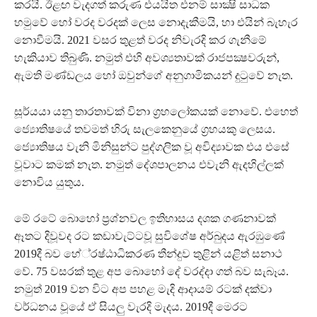
කරයි. ඊළඟ වැදගත් කරුණ එයයිත එනම් සාක්‍ෂි සාධක
හමුවේ හෝ වරද වරදක් ලෙස නොදැකීමයි, හා එයින් බැහැර
නොවීමයි. 2021 වසර තුළත් වරද නිවැරදි කර ගැනීමේ
හැකියාව තිබුණි. නමුත් එහි අවශ්‍යතාවක් රාජපක්‍ෂවරුන්,
ඇමති මණ්ඩලය හෝ ඔවුන්ගේ අනුගාමිකයන් දුටුවේ නැත.
සූර්යයා යනු තාරතාවක් විනා ග්‍රහලෝකයක් නොවේ. එහෙත්
ජ්‍යොතිෂයේ තවමත් හිරු සැලකෙනුයේ ග්‍රහයකු ලෙසය.
ජ්‍යොතිෂය වැනි මිනිසුන්ට පුද්ගලික වූ අවිද්‍යාවක එය එසේ
වූවාට කමක් නැත. නමුත් දේශපාලනය එවැනි ඇදහිල්ලක්
නොවිය යුතුය.
මේ රටේ බොහෝ ප්‍රශ්නවල ඉතිහාසය දශක ගණනාවක්
ඈතට දිවූවද රට කඩාවැට්ටවූ සුවිශේෂ අර්බුදය ඇරඹුණේ
2019දී බව හේ්‍රෂ්ඨාධිකරණ තීන්දුව තුළින් යළිත් සනාථ
වේ. 75 වසරක් තුළ අප බොහෝ දේ වරද්දා ගත් බව සැබෑය.
නමුත් 2019 වන විට අප පහළ මැදි ආදායම් රටක් දක්වා
වර්ධනය වූයේ ඒ සියලු වැරදි මැදය. 2019දී මෙරට