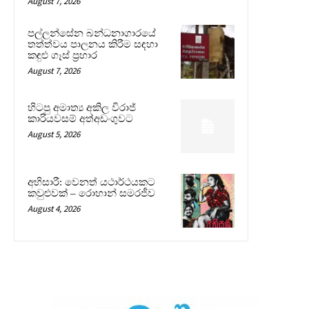
August 7, 2026
පල්ලන්සේන බන්ධනාගාරයේ
තත්ත්වය පාලනය කිරීම සඳහා
කඳුළු ගෑස් ප්‍රහාර
August 7, 2026
හිටපු අමාත්‍ය අකිල විරාජ්
කාරියවසම් අත්අඩංගුවට
August 5, 2026
අභිසාරී: වෙනත් යථාර්ථයකට
කවුළුවක් – රොහාන් සමරජීව
August 4, 2026