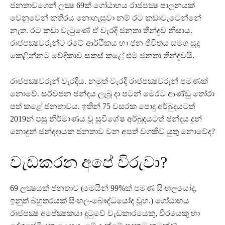
ජනතාවගෙන් ලක්‍ෂ 69ක් ගෝඨාභය රාජපක්‍ෂ පාලනයක්
වෙනුවෙන් කතිරය නොගැසුවා නම් රට කඩාවැටෙන්නේ
නැත. රට කඩා වැටුණේ ඒ වැරදි ජනතා තීන්දුව නිසාය.
රාජපක්‍ෂවරුන්ට රටේ ආර්ථිකය හා ජන ජීවිතය සමග සූදු
කෙළින්නට වේදිකාව සකස් කළේ එම ජනතා තීන්දුවයි.
රාජපක්‍ෂවරුන් වැරදිය. නමුත් වැරදි රාජපක්‍ෂවරුන් පමණක්
නොවේ. සර්වජන ඡන්දය ලැබූ දා පටන් මෙරට ආණ්ඩු තෝරා
පත් කළේ ජනතාවය. ඉතින් 75 වසරක පොදු අර්බුදයටත්
2019න් පසු නිර්මාණය වූ සුවිශේෂ අර්බුදයටත් ඡන්දය දුන්
නොදුන් ඡන්දදායක ජනතාව වන අපත් වගකිව යුතු නොවේද?
වැඩකරන අපේ විරුවා?
69 ලක්‍ෂයක් ජනතාව (මෙයින් 99%ක් පමණ සිංහලයෝද,
ඉනුත් බහුතරයක් සිංහල-බෞද්ධයෝද වූහ.) ගෝඨාභය
රාජපක්‍ෂ අපේක්‍ෂකයා දුටුවේ වැඩකාරයෙකු, වීරයෙකු හා