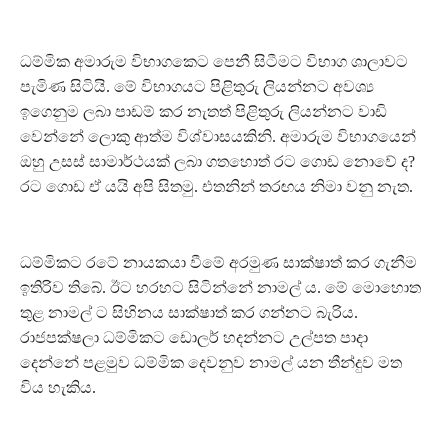
ධම්මික අමාරුම විභාගකෙට පෙනී සිටීමට විභාග ශාලාවට
පැමිණ සිටියි. මේ විභාගයට පිළිතුරු ලියන්නට අවශ්‍ය
ඉගෙනුම ලබා පාඩම් කර නැතත් පිළිතුරු ලියන්නට වාඩි
වෙන්නේ ලොකු ආත්ම විශ්වාසයකිනි. අමාරුම විභාගයෙන්
ඔහු උසස් සාමාර්ථයක් ලබා ගතහොත් රට ගොඩ නොවේ ද?
රට ගොඩ ඒ යයි අපි සිතමු. එතනින් තරඟය නිමා වනු නැත.
ධම්මිකට රටේ නායකයා වීමේ අරමුණ සාක්ෂාත් කර ගැනීම
ඉතිරිව තිබේ. ඊට හරහට සිටින්නේ නාමල් ය. මේ මොහොත
තුළ නාමල් ට සිහිනය සාක්ෂාත් කර ගන්නට බැරිය.
රාජපක්ෂලා ධම්මිකට ඩොලර් හදන්නට උල්පත පාදා
දෙන්නේ පළමුව ධම්මික දෙවනුව නාමල් යන තීන්දුව මත
විය හැකිය.