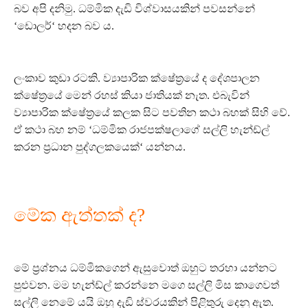
බව අපි දනිමු. ධම්මික දැඩි විශ්වාසයකින් පවසන්නේ
‘ඩොලර්‘ හදන බව ය.
ලංකාව කුඩා රටකි. ව්‍යාපාරික ක්ෂේත්‍රයේ ද දේශපාලන
ක්ෂේත්‍රයේ මෙන් රහස් කියා ජාතියක් නැත. එබැවින්
ව්‍යාපාරික ක්ෂේත්‍රයේ කලක සිට පවතින කථා බහක් සිහි වේ.
ඒ කථා බහ නම් ‘ධම්මික රාජපක්ෂලාගේ සල්ලි හැන්ඩ්ල්
කරන ප්‍රධාන පුද්ගලකයෙක්‘ යන්නය.
මේක ඇත්තක් ද?
මේ ප්‍රශ්නය ධම්මිකගෙන් ඇසුවොත් ඔහුට තරහා යන්නට
පුළුවන. මම හැන්ඩ්ල් කරන්නෙ මගෙ සල්ලි මිස කාගෙවත්
සල්ලි නෙමේ යයි ඔහු දැඩි ස්වරයකින් පිළිතුරු දෙනු ඇත.