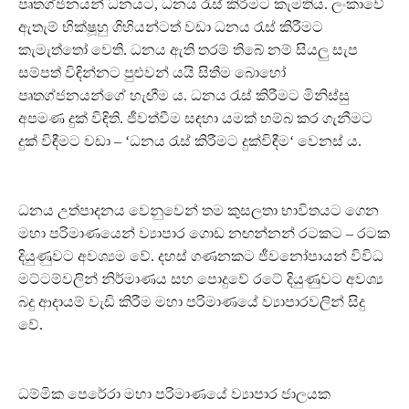
පෘතග්ජනයන් ධනයට, ධනය රැස් කිරීමට කැමතිය. ලංකාවේ
ඇතැම් භික්ෂූහු ගිහියන්ටත් වඩා ධනය රැස් කිරීමට
කැමැත්තෝ වෙති. ධනය ඇති තරම් තිබේ නම් සියලු සැප
සම්පත් විඳින්නට පුළුවන් යයි සිතීම බොහෝ
පෘතග්ජනයන්ගේ හැඟීම ය. ධනය රැස් කිරීමට මිනිස්සු
අපමණ දුක් විඳිති. ජීවත්වීම සඳහා යමක් හම්බ කර ගැනීමට
දුක් විඳීමට වඩා – ‘ධනය රැස් කිරීමට දුක්විඳීම‘ වෙනස් ය.
ධනය උත්පාදනය වෙනුවෙන් තම කුසලතා භාවිතයට ගෙන
මහා පරිමාණයෙන් ව්‍යාපාර ගොඩ නඟන්නන් රටකට – රටක
දියුණුවට අවශ්‍යම වේ. දහස් ගණනකට ජීවනෝපායන් විවිධ
මට්ටම්වලින් නිර්මාණය සහ පොදුවේ රටේ දියුණුවට අවශ්‍ය
බදු ආදායම් වැඩි කිරීම මහා පරිමාණයේ ව්‍යාපාරවලින් සිදු
වේ.
ධම්මික පෙරේරා මහා පරිමාණයේ ව්‍යාපාර ජාලයක