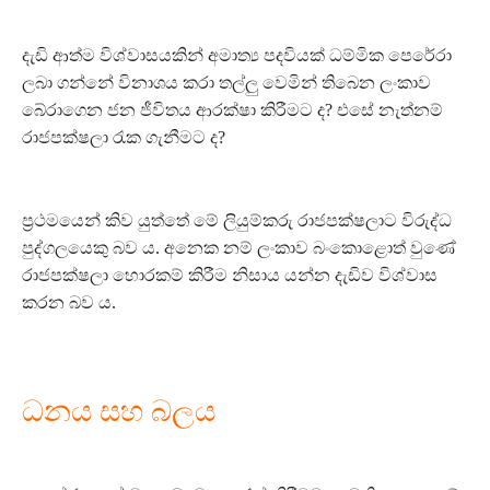
දැඩි ආත්ම විශ්වාසයකින් අමාත්‍ය පදවියක් ධම්මික පෙරේරා
ලබා ගන්නේ විනාශය කරා තල්ලු වෙමින් තිබෙන ලංකාව
බේරාගෙන ජන ජීවිතය ආරක්ෂා කිරීමට ද? එසේ නැත්නම්
රාජපක්ෂලා රැක ගැනීමට ද?
ප්‍රථමයෙන් කිව යුත්තේ මේ ලියුම්කරු රාජපක්ෂලාට විරුද්ධ
පුද්ගලයෙකු බව ය. අනෙක නම් ලංකාව බංකොළොත් වුණේ
රාජපක්ෂලා හොරකම් කිරීම නිසාය යන්න දැඩිව විශ්වාස
කරන බව ය.
ධනය සහ බලය