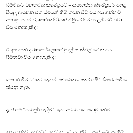
ධම්මිකට ව්‍යාපාරික ක්ෂේත්‍රයට – ආයෝජන ක්ෂේත්‍රයට අදාළ
සියලු ආයතන එක රැයෙන් හිමි කරන විට එය දරා ගන්නට
අපහසු තවත් ව්‍යාපාරික පිරිසක් එළියේ සිට කැළඹී සිටිනවා
විය නොහැකි ද?
ඒ අය අතර ද රාජපක්ෂලාගේ මුදල් හැන්ඩ්ල් කරන අය
සිටිනවා විය නොහැකි ද?
සමහර විට ”එකට කෑවත් බොක්ක වෙනස් යයි” කියා ධම්මික
කියනු නැත.
දැන් මේ ”ඩොලර් හැදීම” ගැන අවධානය යොමු කරමු.
ඉතා සූක්ෂ්ම අන්දමට ඉන්ධන ලබා ගැනීම – ගෑස් ලබා ගැනීම