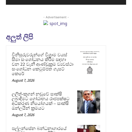
- Advertisement -
අලුත් ලිපි
විනිසුරුවරුන්ගේ විශ්‍රාම වයස්
සීමා සංශෝධනය කිරීම සඳහා
වන 22 වැනි ආණ්ඩුක්‍රම ව්‍යවස්ථා
සංශෝධන කෙටුම්පත ගැසට්
කෙරේ
August 7, 2026
ලලිත්-කූගන් නඩුවේ සාක්ෂි
ලබාදීමට ගෝඨාභය රාජපක්ෂට
අධිකරණ නියෝගයක් – සාක්ෂි
ඔන්ලයින් ක්‍රමයට
August 7, 2026
පල්ලන්සේන බන්ධනාගාරයේ