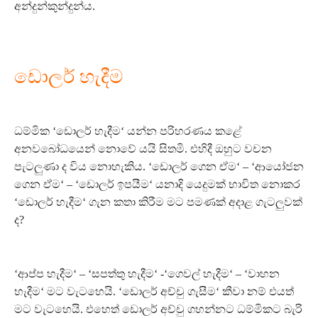
අන්දුන්කුන්දුන්ය.
ඩොලර් හැදීම
ධම්මික ‘ඩොලර් හැදීම‘ යන්න පරිහරණය කළේ
අනවබෝධයෙන් නොවේ යයි සිතමි. එහිදී ඔහුට වචන
පැටලුණා ද විය නොහැකිය. ‘ඩොලර් ගෙන ඒම‘ – ‘ආයෝජන
ගෙන ඒම‘ – ‘ඩොලර් ඉපයීම‘ යනාදි යෙදුමක් භාවිත නොකර
‘ඩොලර් හැදීම‘ ගැන කතා කිරීම මට පමණක් අදාළ ගැටලුවක්
ද?
‘ආප්ප හැදීම‘ – ‘සපත්තු හැදීම‘ -‘ගෙවල් හැදීම‘ – ‘වාහන
හැදීම‘ මට වැටහෙයි. ‘ඩොලර් අච්චු ගැසීම‘ කීවා නම් එයත්
මට වැටහෙයි. එහෙත් ඩොලර් අච්චු ගහන්නට ධම්මිකට බැරි