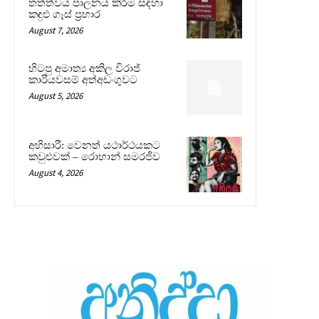
තත්ත්වය පාලනය කිරීම සඳහා
කඳුළු ගෑස් ප්‍රහාර
August 7, 2026
හිටපු අමාත්‍ය අකිල විරාජ්
කාරියවසම් අත්අඩංගුවට
August 5, 2026
අභිසාරී: වෙනත් යථාර්ථයකට
කවුළුවක් – රොහාන් සමරජීව
August 4, 2026