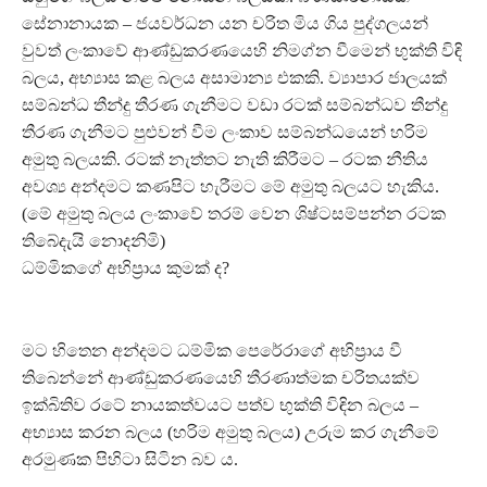
සේනානායක – ජයවර්ධන යන චරිත මිය ගිය පුද්ගලයන්
වුවත් ලංකාවේ ආණ්ඩුකරණයෙහි නිමග්න වීමෙන් භුක්ති විඳි
බලය, අභ්‍යාස කළ බලය අසාමාන්‍ය එකකි. ව්‍යාපාර ජාලයක්
සම්බන්ධ තීන්දු තීරණ ගැනීමට වඩා රටක් සම්බන්ධව තීන්දු
තීරණ ගැනීමට පුළුවන් වීම ලංකාව සම්බන්ධයෙන් හරිම
අමුතු බලයකි. රටක් නැත්තට නැති කිරීමට – රටක නීතිය
අවශ්‍ය අන්දමට කණපිට හැරීමට මේ අමුතු බලයට හැකිය.
(මේ අමුතු බලය ලංකාවේ තරම් වෙන ශිෂ්ටසම්පන්න රටක
තිබේදැයි නොදනිමි)
ධම්මිකගේ අභිප්‍රාය කුමක් ද?
මට හිතෙන අන්දමට ධම්මික පෙරේරාගේ අභිප්‍රාය වී
තිබෙන්නේ ආණ්ඩුකරණයෙහි තීරණාත්මක චරිතයක්ව
ඉක්බිතිව රටේ නායකත්වයට පත්ව භුක්ති විඳින බලය –
අභ්‍යාස කරන බලය (හරිම අමුතු බලය) උරුම කර ගැනීමේ
අරමුණක පිහිටා සිටින බව ය.