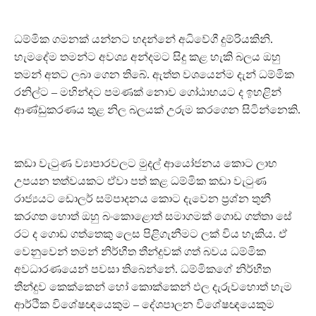
ධම්මික ගමනක් යන්නට හදන්නේ අධිවේගී දුම්රියකිනි.
හැමදේම තමන්ට අවශ්‍ය අන්දමට සිදු කළ හැකි බලය ඔහු
තමන් අතට ලබා ගෙන තිබේ. ඇත්ත වශයෙන්ම දැන් ධම්මික
රනිල්ට – මහින්දට පමණක් නොව ගෝඨාභයට ද ඉහළින්
ආණ්ඩුකරණය තුළ නිල බලයක් උරුම කරගෙන සිටින්නෙකි.
කඩා වැටුණ ව්‍යාපාරවලට මුදල් ආයෝජනය කොට ලාභ
උපයන තත්වයකට ඒවා පත් කළ ධම්මික කඩා වැටුණ
රාජ්‍යයට ඩොලර් සම්පාදනය කොට දැවෙන ප්‍රශ්න තුනී
කරගත හොත් ඔහු බංකොළොත් සමාගමක් ගොඩ ගත්තා සේ
රට ද ගොඩ ගත්තෙකු ලෙස පිළිගැනීමට ලක් විය හැකිය. ඒ
වෙනුවෙන් තමන් නිර්භීත තීන්දුවක් ගත් බවය ධම්මික
අවධාරණයෙන් පවසා තිබෙන්නේ. ධම්මිකගේ නිර්භීත
තීන්දුව කෙක්කෙන් හෝ කොක්කෙන් ඵල දැරුවහොත් හැම
ආර්ථික විශේෂඥයෙකුම – දේශපාලන විශේෂඥයෙකුම