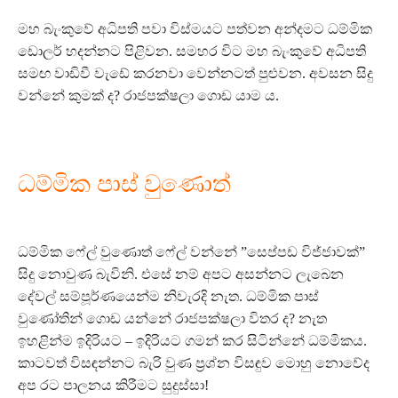
මහ බැංකුවේ අධිපති පවා විස්මයට පත්වන අන්දමට ධම්මික
ඩොලර් හදන්නට පිළිවන. සමහර විට මහ බැංකුවේ අධිපති
සමඟ වාඩිවී වැඩේ කරනවා වෙන්නටත් පුළුවන. අවසන සිදු
වන්නේ කුමක් ද? රාජපක්ෂලා ගොඩ යාම ය.
ධම්මික පාස් වුණොත්
ධම්මික ෆේල් වුණොත් ෆේල් වන්නේ ”සෙප්පඩ විජ්ජාවක්”
සිදු නොවුණ බැවිනි. එසේ නම් අපට අසන්නට ලැබෙන
දේවල් සම්පූර්ණයෙන්ම නිවැරදි නැත. ධම්මික පාස්
වුණෝතින් ගොඩ යන්නේ රාජපක්ෂලා විතර ද? නැත
ඉහළින්ම ඉදිරියට – ඉදිරියට ගමන් කර සිටින්නේ ධම්මිකය.
කාටවත් විසඳන්නට බැරි වුණ ප්‍රශ්න විසඳුව මොහු නොවේද
අප රට පාලනය කිරීමට සුදුස්සා!