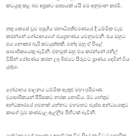
කටයුතු කළ බව අප්‍රකට සත්‍යයක් යයි මම අනුමාන කරමි.
තතු කෙසේ වුව පසුගිය ජනාධිපතිවරණයේ දී ධම්මික වැඩ
කරන්නේ ගෝඨාභයගේ ජයග්‍රහණය වෙනුවෙනි. එය ඔහුට
එය නොකර බැරි කටයුත්තකි. මන්ද ඔහු ඒ පිළේ
සාමාජිකයෙකු බැවිනි. එනමුත් ඔහු එය කරන්නේ රනිල්
විසින් රෝපණය කරන ලද බීජයට සීරුවට ප්‍රාණය දෙමින් විය
යුතුය.
ගෝඨාභය පාලනය ධම්මික ඇතුළු මහා පරිමාණ
ව්‍යාපාරිකයන් පිරිසකට නරක නොවීය. ඊට හේතුව
අන්ධකාරයේ ගමනක් යන්නට මහමඟට බැස්ස අන්ධයෙකුට
කාගේ වුව කණවැල ඇල්ලීම පිහිටක් බැවිනි.
ගෝඨාභයගේ පාලනය අසාර්ථක වීම සිදු වන විට ව්‍යාපාරික