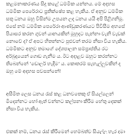
කළමනාකරණය සිදු කළේ ධම්මික යන්නය. මේ අදහස
ධම්මික පෙරේරාට ප්‍රතික්ෂේප කළ හැකිය. ඒ අනුව ධම්මික
සතු ධනය ඔහු විසින්ම උපයන ලද ධනය යයි අපි පිළිගනිමු.
එසේ නම් ධම්මික පෙරේරා ආණ්ඩුකරණයට පිවිසීම අහසේ
පියාසර කරන ගුවන් යානයකින් මුහුදට පැන්නා වැනි වැඩක්
නොවේ ද? ඒ අපට හිතන්නට පුළුවන් තරම නිසා විය හැකිය.
ධම්මිකට අනුව තමාගේ දේශපාලන සම්ප්‍රාප්තිය රට
අර්බුදයෙන් ගොඩ ගැනීම ය. ඊට අදාළව ඔහුට කරන්නට
තිබෙන්නේ ‘ඩොලර් හැදීම‘ ය. කොතරම් සැහැල්ලුවකින් ද
ඔහු මේ අදහස පවසන්නේ!
අසීමිත ලෙස ධනය රැස් කළ ධනවතෙකු ඒ සියල්ලෙන්
මිදෙන්නට හෝ ඈත් වන්නට කල්පනා කිරීම හේතු දෙකක්
නිසා විය හැකිය.
එකක් නම්, ධනය රැස් කිරීමෙන් හෙම්බත්ව සියල්ල හැර දමා