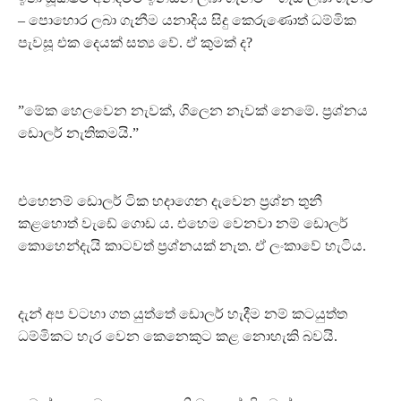
– පොහොර ලබා ගැනීම යනාදිය සිදු කෙරුණොත් ධම්මික
පැවසූ එක දෙයක් සත්‍ය වේ. ඒ කුමක් ද?
”මේක හෙලවෙන නැවක්, ගිලෙන නැවක් නෙමේ. ප්‍රශ්නය
ඩොලර් නැතිකමයි.”
එහෙනම් ඩොලර් ටික හදාගෙන දැවෙන ප්‍රශ්න තුනී
කළහොත් වැඩේ ගොඩ ය. එහෙම වෙනවා නම් ඩොලර්
කොහෙන්දැයි කාටවත් ප්‍රශ්නයක් නැත. ඒ ලංකාවේ හැටිය.
දැන් අප වටහා ගත යුත්තේ ඩොලර් හැදීම නම් කටයුත්ත
ධම්මිකට හැර වෙන කෙනෙකුට කළ නොහැකි බවයි.