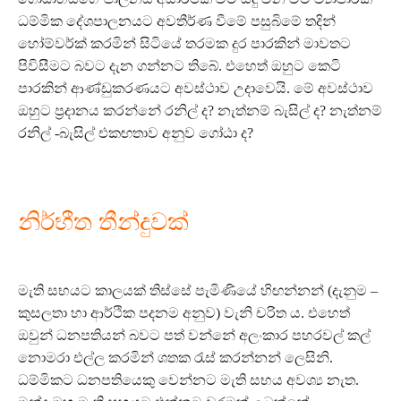
ධම්මික දේශපාලනයට අවතීර්ණ වීමේ පසුබිමේ තදින්
හෝම්වර්ක් කරමින් සිටියේ තරමක දුර පාරකින් මාවතට
පිවිසීමට බවට දැන ගන්නට තිබේ. එහෙත් ඔහුට කෙටි
පාරකින් ආණ්ඩුකරණයට අවස්ථාව උදාවෙයි. මේ අවස්ථාව
ඔහුට ප්‍රදානය කරන්නේ රනිල් ද? නැත්නම් බැසිල් ද? නැත්නම්
රනිල් -බැසිල් එකඟතාව අනුව ගෝඨා ද?
නිර්භීත තීන්දුවක්
මැති සභයට කාලයක් තිස්සේ පැමිණියේ හිඟන්නන් (දැනුම –
කුසලතා හා ආර්ථික පදනම අනුව) වැනි චරිත ය. එහෙත්
ඔවුන් ධනපතියන් බවට පත් වන්නේ අලංකාර පහරවල් කල්
නොමරා එල්ල කරමින් ශතක රැස් කරන්නන් ලෙසිනි.
ධම්මිකට ධනපතියෙකු වෙන්නට මැති සභය අවශ්‍ය නැත.