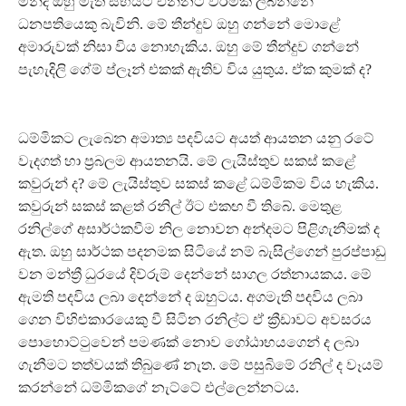
මන්ද ඔහු මැති සභයට එන්නට වරමක් ලබන්නේ
ධනපතියෙකු බැවිනි. මේ තීන්දුව ඔහු ගන්නේ මොළේ
අමාරුවක් නිසා විය නොහැකිය. ඔහු මේ තීන්දුව ගන්නේ
පැහැදිලි ගේම් ප්ලෑන් එකක් ඇතිව විය යුතුය. ඒක කුමක් ද?
ධම්මිකට ලැබෙන අමාත්‍ය පදවියට අයත් ආයතන යනු රටේ
වැදගත් හා ප්‍රබලම ආයතනයි. මේ ලැයිස්තුව සකස් කළේ
කවුරුන් ද? මේ ලැයිස්තුව සකස් කළේ ධම්මිකම විය හැකිය.
කවුරුන් සකස් කළත් රනිල් ඊට එකඟ වී තිබේ. මෙතුළ
රනිල්ගේ අසාර්ථකවීම නිල නොවන අන්දමට පිළිගැනීමක් ද
ඇත. ඔහු සාර්ථක පදනමක සිටියේ නම් බැසිල්ගෙන් පුරප්පාඩු
වන මන්ත්‍රී ධුරයේ දිව්රුම් දෙන්නේ සාගල රත්නායකය. මේ
ඇමති පදවිය ලබා දෙන්නේ ද ඔහුටය. අගමැති පදවිය ලබා
ගෙන විහිළුකාරයෙකු වී සිටින රනිල්ට ඒ ක්‍රීඩාවට අවසරය
පොහොට්ටුවෙන් පමණක් නොව ගෝඨාභයගෙන් ද ලබා
ගැනීමට තත්වයක් තිබුණේ නැත. මේ පසුබිමේ රනිල් ද වෑයම්
කරන්නේ ධම්මිකගේ නැට්ටේ එල්ලෙන්නටය.