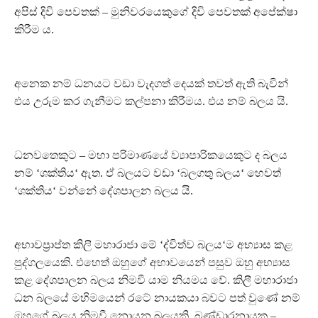
අපිස් දිවි පෙවතක් – මුනිවරයෙකුගේ දිවි පෙවතක් අපේක්ෂා
කිරීම ය.
අනෙක නම් ධනයට වඩා වැදගත් දෙයක් තවත් ඇති බැවින්
එය උරුම කර ගැනීමට කල්පනා කිරීමය. එය නම් බලය යි.
ධනවතෙකුට – මහා පරිමාණයේ ව්‍යාපාරිකයෙකුට ද බලය
නම් ‘ශක්තිය‘ ඇත. ඒ බලයට වඩා ‘බලගතු බලය‘ හෙවත්
‘ශක්තිය‘ වන්නේ දේශපාලන බලය යි.
අභාවප්‍රාප්ත කිලී මහාරාජා මේ ‘ද්විත්ව බලය‘ම අභ්‍යාස කළ
පුද්ගලයෙකි. එහෙත් ඔහුගේ අභාවයෙන් පසුව ඔහු අභ්‍යාස
කළ දේශපාලන බලය නිමවී යාම නියමය වේ. කිලී මහාරාජා
ධන බලයේ මහිමයෙන් රටේ නායකයා බවට පත් වුණේ නම්
ඔහුගේ බලය නිමවී නොයන බලයකි. බණ්ඩාරනායක –