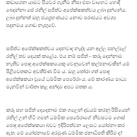
කඩාගෙන යාමට පියවර ගැනීම නිසා එපා වාහෙට හොදි
බෙදන්නා සේ රනිල් සජිත්ට අපේක්ෂකත්වය ලබා දුන්නේය.
ලබා දුන්නත් ඔහු ජයග්‍රහණයට නොව පරාජයට අවශ්‍ය
පදනමය ගොඩ නැඟුවේ.
සජිත්ට අපේක්ෂකත්වය දෙනවාද නැද්ද යන අල්ල පනල්ලේ
රනිල් තව දෙයක් කළේය. එය නම් සජිත් – කරූ දෙන්නාම
නැතිව පොදු අපේක්ෂකයෙකු වෙනුවෙන් කල්පනාවකින් යම්
පිළිවෙතකට අවතීර්ණ වීම ය. ඔහු තෝරා ගත් පොදු
අපේක්ෂකයා වූයේ ධම්මික පෙරේරා ය. මේ කාරණය මාධ්‍ය
මැනවින් වාර්තා කළ අන්දම අපට මතක ය.
කරූ සහ සජිත් දෙදෙනාම එක ගලෙන් දඩයම් කරනු රිසියෙන්
රනිල් උන් හිටි ගමන් ධම්මික පෙරේරාගේ නිවසටම ගොස්
පොදු අපේක්ෂකයා බවට ඉදිරිපත්වන ලෙසට යෝජනා කර
ඇත. මේ යෝජනාවේ අරමුණ ධම්මික ජනාධිපති කිරීම ද?