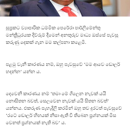
සුප්‍රකට ව්‍යාපාරික ධම්මික පෙරේරා පාර්ලිමේන්තු
මන්ත්‍රීධුරයක දිව්රුම් දීමෙන් අනතුරුව මාධ්‍ය ඔස්සේ පැවසූ
කරුණු දෙකක් ගැන මම කල්පනා කළෙමි.
පළමු වැනි කාරණය නම්, ඔහු පැවසුවේ ‘මම ආවෙ ඩොලර්
හදන්න‘ යන්න ය.
දෙවෙනි කාරණය නම් ‘තමා මේ ගිලෙන නැවක් යයි
නොසිතන බවත්, සෙලවෙන නැවක් යයි සිතන බවත්‘
යන්නය. එකරුණ පැහැදිලි කරමින් ඔහු තව දුරටත් පැවසුවේ
‘රටේ ඩොලර් හිඟයක් නිසා ඇති වී තිබෙන ප්‍රශ්නයක් මිස
වෙනත් ප්‍රශ්නයක් නැති බව‘ ය.