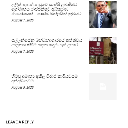
ලලිත්-කූගන් නඩුවේ සාක්ෂි ලබාදීමට
ගෝඨාභය රාජපක්ෂට අධිකරණ
නියෝගයක් – සාක්ෂි ඔන්ලයින් ක්‍රමයට
August 7, 2026
පල්ලන්සේන බන්ධනාගාරයේ තත්ත්වය
පාලනය කිරීම සඳහා කඳුළු ගෑස් ප්‍රහාර
August 7, 2026
හිටපු අමාත්‍ය අකිල විරාජ් කාරියවසම්
අත්අඩංගුවට
August 5, 2026
LEAVE A REPLY