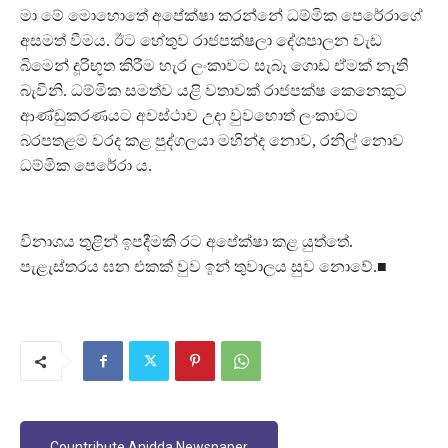
මා මේ මොහොතේ අපේක්ෂා කරන්නේ ධම්මික පෙරේරාගේ
අසමත් වීමය. ඊට හේතුව රාජපක්ෂලා දේශපාලන වැඩ
බිමෙන් දූරිභූත කිරීම හැර ලංකාවට සැබෑ ගොඩ ඒමක් නැති
බැවිනි. ධම්මික සමත්ව යළි වතාවක් රාජපක්ෂ කෙනෙකුට
ආණ්ඩුකරණයට අවස්ථාව උදා වුවහොත් ලංකාවට
බරපතළම වරද කළ පුද්ගලයා මහින්ද නොව, රනිල් නොව
ධම්මික පෙරේරා ය.
විනාශය තුළින් ඉපදීමකි රට අපේක්ෂා කළ යුත්තේ.
පැළැස්තරය ඝන එකක් වුව ඉන් තුවාලය සුව නොවේ.■
Countribute Anidda Newspaper