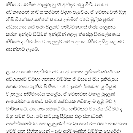
කිරීමට ධම්මික නැඹුරු වුණ අන්දම ඔහු විවිධ මාධ්‍ය
අවකාශයන් භාවිත කරමින් විදහා පෑවේය. ඒ වෙනුවෙන් ඔහු
නිසි විශේෂඥයන්ගේ සහාය ලබමින් රටේ මූලික ප්‍රශ්න
අධ්‍යයනය කර තමා බලයට පත්වුවහොත් රාජ්‍ය පාලනය
කරන අන්දම විධිමත් අන්දමින් අදාළ ක්ෂේත්‍ර විශ්ලේෂණය
කිරීමේ ද නිමග්න ව සැලසුම් සම්පාදනය කිරීම ද සිදු කළ බව
අසන්නට ලැබේ.
ලංකාව ගොඩ නැඟීමට අවශ්‍ය අධ්‍යාපන ප්‍රතිසංස්කරණයක
අවශ්‍යතාව වටහා ගන්නා ධම්මික ඒ ඔස්සේ සිය ප්‍රතිරූපය
ගොඩ නඟා ගැනීම පිණිස ෘඡ ෑෘඹක්‍්ඔෂධභ යු ටියුබ්
චැනලය නිර්මාණය කළේය. ඒ වෙනුවන් විශාල මුදලක්
ආයෝජනය කොට සමාජ සේවයක අඩිතාලම දැමූ බව ද
වාර්තා වේ. වසංගත සමයේ එය සාර්ථකව ව්‍යාප්ත කිරීමට ද
ඔහු සමත් විය. මේ කටයුතු පිටුපස එදා ජනාධිපති
අපේක්ෂකත්වය නොලැබුණත් කවදා හෝ මම රටේ නායකයා
වෙමි යන සිහිනයෙන් – දැඩි අරමුණකින් ධම්මික පෙරේරා