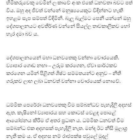
හිමිකරුවෙකු වෙමින් ලංකාවේ අංක එකේ ධනවතා බවට පත්
විය. ඔහු අද ජීවත් වන්නේ මනුෂ්‍යයෙකුට විඳින්නට හැකි
ඉහළම සැප සම්පත් විඳිමිනි. බැලූ බැල්මට පෙනී යන්නේ ඔහු
දේශපාලනයට අවතීර්ණ වන්නේ සියල්ල තාවකාලිකව හෝ
හැර දමා බව ය.
දේශපාලනයෙන් මහා ධනවතෙකු වන්නා චෞරයෙකි.
ව්‍යාපාර ගොඩ නඟා – උරුම කරගෙන, ඒවා සාර්ථකව
කරගෙන යමින් පිළිගත් ශිෂ්ට සම්මතයන්ට අනුව – නීති
ගරුකව ලාභ ලබා ධනවත් වන්නා චෞරයෙක් නොවේ.
ධම්මික පෙරේරා ධනවතෙකු වීම සම්බන්ධව පැහැදිලි අදහස්
ඇත. කැෂිනෝ ව්‍යාපාරය සහ කොටස් වෙළඳ පොළේ
ආයෝජනය කිරීම ඒ අතර ප්‍රධාන ය. ධම්මික ධනවත් වීම
සම්බන්ධ එක අදහසක් පැහැදිලි නැත. මන්ද ඊට නිසි මූලාශ්‍ර
නැති කම ය. ඒ අදහස නම් රාජපක්ෂ පවුලේ මුදල්