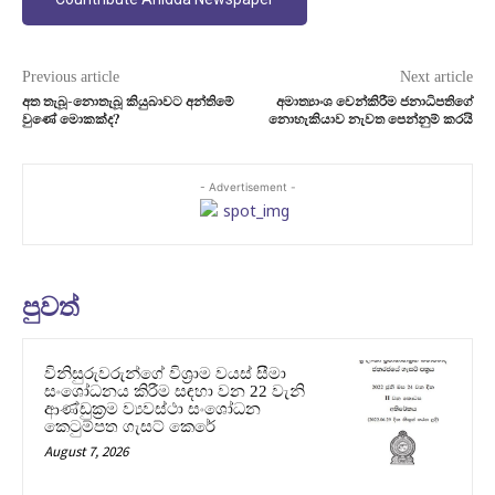
Previous article
Next article
අත තැබූ-නොතැබූ කියුබාවට අන්තිමේ
අමාත්‍යාංශ වෙන්කිරීම ජනාධිපතිගේ
වුණේ මොකක්ද?
නොහැකියාව නැවත පෙන්නුම් කරයි
- Advertisement -
පුවත්
විනිසුරුවරුන්ගේ විශ්‍රාම වයස් සීමා
සංශෝධනය කිරීම සඳහා වන 22 වැනි
ආණ්ඩුක්‍රම ව්‍යවස්ථා සංශෝධන
කෙටුම්පත ගැසට් කෙරේ
August 7, 2026