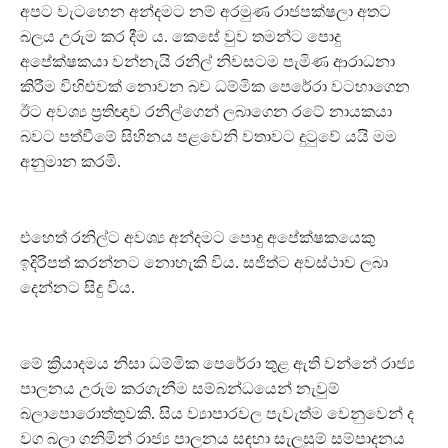
අපට වැටහෙන අන්දමට නම් අරමුණ රාජපක්ෂලා අතට
බලය උරුම කර දීම ය. කෙසේ වුව තමන්ට පොදු
අපේක්ෂකයා වන්නැයි රනිල් නිවසටම පැමිණ ආරාධනා
කිරීම විහිළුවක් නොවන බව ධම්මික පෙරේරා වටහාගෙන
ඊට අවශ්‍ය ප්‍රතිඥාව රනිල්ගෙන් ලබාගෙන රටේ නායකයා
බවට පත්වීමේ සිහිනය පළවෙනි වතාවට දුටුවේ යයි මම
අනුමාන කරමි.
එහෙත් රනිල්ට අවශ්‍ය අන්දමට පොදු අපේක්ෂකයෙකු
ඉදිරිපත් කරන්නට නොහැකි විය. සජිත්ට අවස්ථාව ලබා
දෙන්නට සිදු විය.
මේ ක්‍රියාදමය නිසා ධම්මික පෙරේරා තුළ ඇති වන්නේ රාජ්‍ය
පාලනය උරුම කරගැනීම සම්බන්ධයෙන් නැවුම්
බලාපොරොත්තුවකි. සිය ව්‍යාපාරවල පැවැත්ම වෙනුවෙන් ද
වග බලා ගනිමින් රාජ්‍ය පාලනය සඳහා සැලසුම් සම්පාදනය