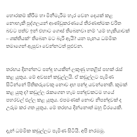
හොරකම් කිරීම හා මිනීමැරීම හැර වෙන දෙයක් කළ
නොහැකි පුද්ගලයන් ආණ්ඩුකරණයේ තීරණාත්මක චරිත
බවට පත්ව ඉන් එහාට ගොස් තිබෙනවා නම් ‘යම් හැකියාවක්
– ශක්තියක්‘ තිබෙන මට බැරි ඇයි? යන පැනය ධම්මික
තමාගෙන් ඇසුවා වෙන්නටත් පුළුවන.
තරඟය දිනන්නට පන්දු හයකින් ලකුණු හතළිස් පහක් රැස්
කළ යුතුය. මේ අවසන් කඩුල්ලයි. ඒ කඩුල්ලට පැමිණ
සිටින්නේ පිතිකරුවෙකු නොව දඟ පන්දු යවන්නෙකි. කුමක්
කළ යුතු ද? කඩුල්ල රැකගෙන හැම පන්දුවකටම හයේ
පහරවල් එල්ල කළ යුතුය. එපමණක් නොව නිපන්දුවක් ද
උරුම කර ගත යුතුය. මේ තරඟය දින්නොත් ඔහු වීරයෙකි.
දැන් ධම්මික කඩුල්ලට පැමිණ සිටියි. අපි නරඹමු.