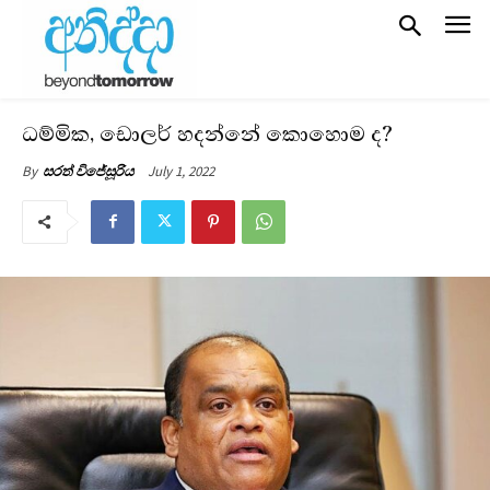
ධම්මික, ඩොලර් හදන්නේ කොහොම ද?
July 1, 2022
By
සරත් විජේසූරිය