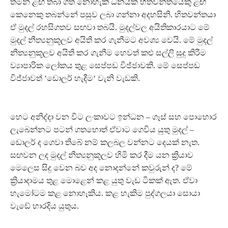
තමන් ළඟ තබා ගත නොහැකි ධනයක් හිතවන්තයෙකු ළඟ
කෙනෙකු තබන්නේ පසුව ලබා ගන්නා අදහසිනි. හිතවන්තයා
ඒ මුදල් රහසිගතව සඟවා තබයි. මුදල්වල අයිතිකාරයාට මේ
මුදල් නීත්‍යනුකූලව අයිති කර ගැනීමට අවශ්‍ය වෙයි. මේ මුදල්
නීත්‍යනුකූලව අයිති කර ගැනීම හෙවත් කළු සල්ලි සුදු කිරීම
ව්‍යාපාරික ලෝකය තුළ සෙප්පඩ විජ්ජාවකි. මේ සෙප්පඩ
විජ්ජාවත් ‘ඩොලර් හැදීම‘ වැනි වැඩකි.
හෙට අනිද්දා වන විට ලංකාවට ඉන්ධන – ගෑස් සහ පොහොර
ලැබෙන්නට පටන් ගතහොත් ඒවාට ගෙවිය යුතු මුදල් –
ඩොලර් ද ගෙවා තිබේ නම් කලබල වන්නට දෙයක් නැත.
සඟවන ලද මුදල් නීත්‍යනුකූලව හිමි කර දීම යන ක්‍රියාව
මෙලෙස සිදු වෙන බව අද නොදන්නේ කවුරුන් ද? මේ
ක්‍රියාදාමය තුළ මොළෙන් කළ යුතු වැඩ ටිකක් ඇත. ඒවා
හැමෝටම කළ නොහැකිය. කළ හැකිම පුද්ගලයා සොයා
වැඩේ භාරදිය යුතුය.