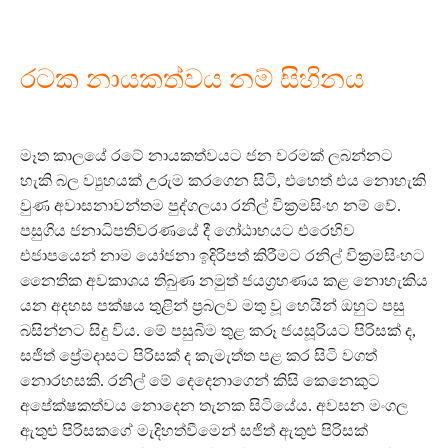
රටක නායකත්වය නම් සිහිනය
මෑත කාලයේ රටේ නායකත්වයට ජන වරමක් ලබන්නට
හැකි බල ව්‍යුහයක් උරුම කරගෙන සිටි, එහෙත් එය නොහැකි
වුණ අවාසනාවන්තම පුද්ගලයා රනිල් වික්‍රමසිංහ නම් වේ.
පසුගිය ජනාධිපතිවරණයේ දී ගෝඨාභයට එරෙහිව
එජාපයෙන් නාම යෝජනා ඉදිරිපත් කිරීමට රනිල් වික්‍රමසිංහට
නෛතික අවකාශය තිබුණ නමුත් ජයග්‍රහණය කළ නොහැකිය
යන අදහස පක්ෂය තුළින් ප්‍රබලව මතු වූ හෙයින් ඔහුට පසු
බසින්නට සිදු විය. මේ පසුබිම තුළ කරූ ජයසූරියට පිරිසක් ද,
සජිත් ප්‍රේමදාසට පිරිසක් ද කැමැත්ත පළ කර සිටි වගත්
නොරහසකි. රනිල් මේ දෙදෙනාගෙන් කිසි කෙනෙකුට
අපේක්ෂකත්වය නොදෙන තැනක සිටියේය. අවසන මංගල
ඇතුළු පිරිසකගේ මැදිහත්වීමෙන් සජිත් ඇතුළු පිරිසක්