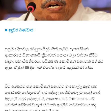
■ ඉඳුවර බණ්ඩාර
පසුගිය දිනවල රටපුරා සිදුවූ ගිනි තැබීම් ඇතුළු සියළු
ආකාරයේ විනාශකාරී ක්‍රියාවන් සොයා බලා වාර්තා කිරීම
සඳහා ජනාධිපතිවරයා පරීක්ෂණ කොමිෂන් සභාවක් පත්කර
ඇත. ඒ ජුනි 06 දින අති විශේෂ ගැසට් පත්‍රයක් මගින්ය.
ඊට අමතරව එම කොමිෂන් සභාවට මංකොල්ලකෑම් සහ
සොරකම් හේතුවෙන් තම දේපල හා ජීවිතවලට හානි හෝ
බලපෑම් සිදුවූ පුද්ගලයින්, ආයතන, සංවිධාන සහ සංගම්
වෙතින් ඉදිරිපත් වී ඇති හිමිකම් ඉල්ලීම් සම්බන්ධයෙන්ද