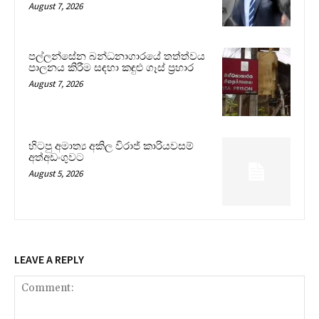
August 7, 2026
පල්ලන්සේන බන්ධනාගාරයේ තත්ත්වය
පාලනය කිරීම සඳහා කඳුළු ගෑස් ප්‍රහාර
August 7, 2026
හිටපු අමාත්‍ය අකිල විරාජ් කාරියවසම්
අත්අඩංගුවට
August 5, 2026
LEAVE A REPLY