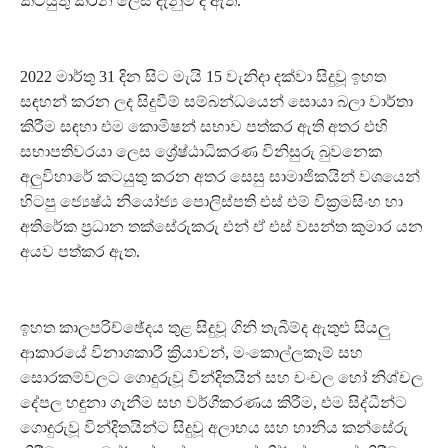
කටයුතු කරන ලෙස දැනුම් දී ඇත.
2022 මාර්තු 31 දින සිට මැයි 15 වැනිදා දක්වා සිදුවූ ඉහත
සඳහන් කරන ලද සිදුවීම් සම්බන්ධයෙන් සොයා බලා වාර්තා
කිරීම සඳහා එම කොමිෂන් සභාව පත්කර ඇති අතර එහි
සභාපතිවරයා ලෙස ශ්‍රේෂ්ඨාධිකරණ විනිසුරු බුවනෙක
අලුවිහාරේ කටයුතු කරන අතර සෙසු සාමාජිකයින් වශයෙන්
හිටපු ජ්‍යෙෂ්ඨ නියෝජ්‍ය පොලිස්පති එස් එම් වික්‍රමසිංහ හා
අතිරේක ප්‍රධාන තක්සේරුකරු එන් ඒ එස් වසන්ත කුමාර යන
අයව පත්කර ඇත.
ඉහත කාලපරිච්ඡේදය තුළ සිදුවූ ගිනි තැබීම්ද ඇතුළු සියලු
ආකාරයේ විනාශකාරී ක්‍රියාවන්, මංකොල්ලකෑම් සහ
සොරකම්වලට ගොදුරුවූ වින්දිතයින් සහ චංචල හෝ නිශ්චල
දේපල හඳුනා ගැනීම සහ වර්ගීකරණය කිරීම, එම සිද්ධීන්ට
ගොදුරුවූ වින්දිතයින්ට සිදුවූ අලාභය සහ හානිය කන්සේරු