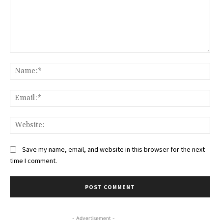
Comment:
Na
Ema
Web
Save my name, email, and website in this browser for the next
time I comment.
- Advertisement -