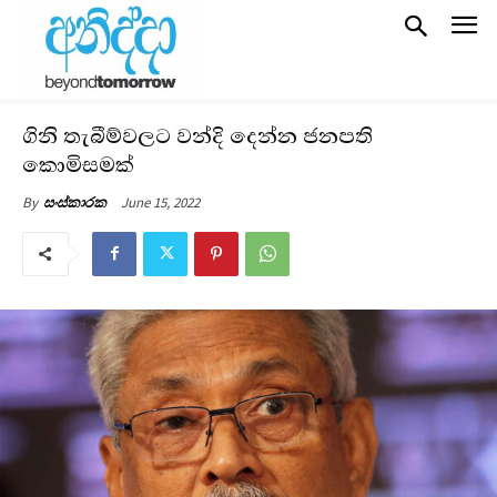
ගිනි තැබීම්වලට වන්දි දෙන්න ජනපති
කොමිසමක්
June 15, 2022
By
සංස්කාරක