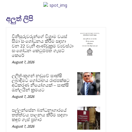
අලුත් ලිපි
විනිසුරුවරුන්ගේ විශ්‍රාම වයස්
සීමා සංශෝධනය කිරීම සඳහා
වන 22 වැනි ආණ්ඩුක්‍රම ව්‍යවස්ථා
සංශෝධන කෙටුම්පත ගැසට්
කෙරේ
August 7, 2026
ලලිත්-කූගන් නඩුවේ සාක්ෂි
ලබාදීමට ගෝඨාභය රාජපක්ෂට
අධිකරණ නියෝගයක් – සාක්ෂි
ඔන්ලයින් ක්‍රමයට
August 7, 2026
පල්ලන්සේන බන්ධනාගාරයේ
තත්ත්වය පාලනය කිරීම සඳහා
කඳුළු ගෑස් ප්‍රහාර
August 7, 2026