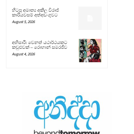
හිටපු අමාත්‍ය අකිල විරාජ්
කාරියවසම් අත්අඩංගුවට
August 5, 2026
අභිසාරී: වෙනත් යථාර්ථයකට
කවුළුවක් – රොහාන් සමරජීව
August 4, 2026