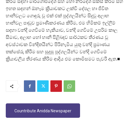
කිරීම සඳහා මාර්ගෝපදේශ සහ හෝ නිර්දේශ සකස් කිරීම සහ
ඉහත සඳහන් ඕනෑම ක්‍රියාවකට ලක්වී දේපල හා ජීවිත
හානිවලට ගොදුරු වූ එක් එක් පුද්ගලයින්ට සිදුවූ අලාභ
හානිවල පාඩුව ප්‍රමාණීකරණය කිරීම, එම හිමිකම් ඉල්ලීම්
සඳහා වන්දි ගෙවීමේ හැකියාව, වන්දි ගෙවීමේ උපරිම කාල
සීමාව, අලාභ හෝ හානි පිළිබඳව සාර්ථකව තීරණය වූ
අවස්ථාවක වින්දිතයින්ට පිරිනැමිය යුතු වන්දි ප්‍රමාණය
තක්සේරු කිරීම සහ සුදුසු පුද්ගලයින්ට වන්දි ගෙවීමේ
ක්‍රියාවලිය තීරණය කිරීම ආදිය එම කොමිසමට පැවරී ඇත.■
Countribute Anidda Newspaper