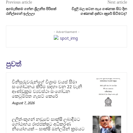
Previous article
Next article
අගමැතිකම ගන්න ශ්‍රීලනිප පිරිසක්
විදුලි බල සටන පැය ගණනක සිට දින
රනිල්ගෙන් ඉල්ලලා
ගණනක් දක්වා අඳුරේ සිටීමටද?
- Advertisement -
පුවත්
විනිසුරුවරුන්ගේ විශ්‍රාම වයස් සීමා
සංශෝධනය කිරීම සඳහා වන 22 වැනි
ආණ්ඩුක්‍රම ව්‍යවස්ථා සංශෝධන
කෙටුම්පත ගැසට් කෙරේ
August 7, 2026
ලලිත්-කූගන් නඩුවේ සාක්ෂි ලබාදීමට
ගෝඨාභය රාජපක්ෂට අධිකරණ
නියෝගයක් – සාක්ෂි ඔන්ලයින් ක්‍රමයට