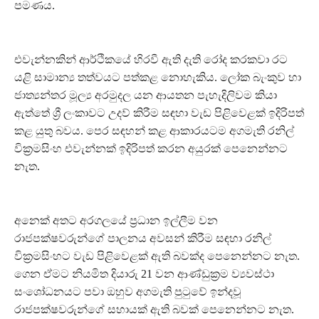
පමණය.
එවැන්නකින් ආර්ථිකයේ හිරවී ඇති දැති රෝද කරකවා රට
යළි සාමාන්‍ය තත්වයට පත්කළ නොහැකිය. ලෝක බැංකුව හා
ජාත්‍යන්තර මූල්‍ය අරමුදල යන ආයතන පැහැදිලිවම කියා
ඇත්තේ ශ්‍රී ලංකාවට උදව් කිරීම සඳහා වැඩ පිළිවෙළක් ඉදිරිපත්
කළ යුතු බවය. පෙර සඳහන් කළ ආකාරයටම අගමැති රනිල්
වික්‍රමසිංහ එවැන්නක් ඉදිරිපත් කරන අයුරක් පෙනෙන්නට
නැත.
අනෙක් අතට අරගලයේ ප්‍රධාන ඉල්ලීම වන
රාජපක්ෂවරුන්ගේ පාලනය අවසන් කිරීම සඳහා රනිල්
වික්‍රමසිංහට වැඩ පිළිවෙළක් ඇති බවක්ද පෙනෙන්නට නැත.
ගෙන ඒමට නියමිත දියාරු 21 වන ආණ්ඩුක්‍රම ව්‍යවස්ථා
සංශෝධනයට පවා ඔහුව අගමැති පුටුවේ ඉන්දවූ
රාජපක්ෂවරුන්ගේ සහායක් ඇති බවක් පෙනෙන්නට නැත.