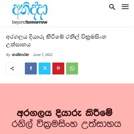
අරගලය දියාරු කිරීමේ රනිල් වික්‍රමසිංහ
උත්සාහය
June 7, 2022
By
සංස්කාරක