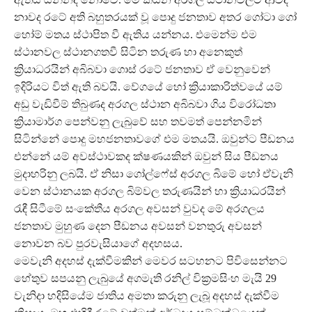
නාවද රටේ අති බහුතරයක් වූ පොදු ජනතාව අතර ගෝටා ගෝ
හෝම් මතය ස්ථාපිත වී ඇතිය යන්නය. එමෙන්ම එම
ස්ථානවල ස්ථානගතවී සිටින තරුණ හා අනෙකුත්
ක්‍රියාධරයින් අබිබවා ගොස් රටේ ජනතාව ඒ වෙනුවෙන්
ඉදිරියට විත් ඇති බවයි. වේගයේ හෝ ක්‍රියාකාරිත්වයේ යම්
අඩු වැඩිවීම් තිබුණද අරගල ස්ථාන අබිබවා ගිය විරෝධතා
ක්‍රියාමාර්ග පෙන්වනු ලැබුවේ සහ තවමත් පෙන්නමින්
සිටින්නේ පොදු මහජනතාවගේ එම මතයයි. ඔවුන්ට පීඩනය
එන්නේ යම් අවස්ථාවකද ක්ෂණයකින් ඔවුන් සිය පීඩනය
මුදාහරිනු ලබයි. ඒ නිසා ගෝල්ෆේස් අරගල බිමේ හෝ ඒවැනි
වෙන ස්ථානයක අරගල බිම්වල තරුණයින් හා ක්‍රියාධරයින්
රැඳී සිටීමේ සංකේතීය අරගල අවසන් වුවද මේ අරගලය
ජනතාව මුහුණ දෙන පීඩනය අවසන් වනතුරු අවසන්
නොවන බව පුරවැසියාගේ අදහසය.
මෙවැනි අදහස් දැක්වීමකින් මෙවර සටහනට පිවිසෙන්නට
හේතුව සපයනු ලැබුයේ අගමැති රනිල් වික්‍රමසිංහ මැයි 29
වැනිදා හදිසියේම ජාතිය අමතා කරුනු ලැබූ අදහස් දැක්වීම