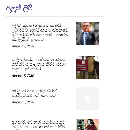
අලුත් ලිපි
ලලිත්-කූගන් නඩුවේ සාක්ෂි
ලබාදීමට ගෝඨාභය රාජපක්ෂට
අධිකරණ නියෝගයක් – සාක්ෂි
ඔන්ලයින් ක්‍රමයට
August 7, 2026
පල්ලන්සේන බන්ධනාගාරයේ
තත්ත්වය පාලනය කිරීම සඳහා
කඳුළු ගෑස් ප්‍රහාර
August 7, 2026
හිටපු අමාත්‍ය අකිල විරාජ්
කාරියවසම් අත්අඩංගුවට
August 5, 2026
අභිසාරී: වෙනත් යථාර්ථයකට
කවුළුවක් – රොහාන් සමරජීව