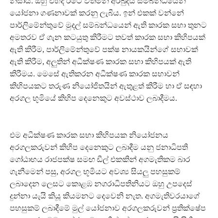
නිසාය. ඔහු එහිදී රටේ වත්මන් අර්බුදය සම්බන්ධයෙන්
යෝජනා ගණනාවක් කරනු ලැබීය. ඉන් එකක් වන්නේ
පාර්ලිමේන්තුවේ මුදල් සම්බන්ධයෙන් ඇති කාරක සභා තුනට
අමතරව ඒ ගැන කටයුතු කිරීමට තවත් කාරක සභා කිහිපයක්
ඇති කිරීම, පාර්ලිමේන්තුවේ පක්ෂ නායකයින්ගේ සභාවක්
ඇති කිරීම, අලුතින් අධීක්ෂණ කාරක සභා කිහිපයක් ඇති
කිරීමය. මෙසේ ඇතිකරන අධීක්ෂණ කාරක සභාවන්
කිහිපයකට තරුණ නියෝජිතයින් ඇතුළත් කිරීම හා ඒ සඳහා
අරගල භූමියේ කිහිප දෙනෙකුට අවස්ථාව ලබාදීමය.
එම අධීක්ෂණ කාරක සභා කිහිපයක නියෝජනය
අරගලකරුවන් කිහිප දෙනෙකුට ලබාදීම යනු ජනාධිපති
ගෝඨාභය රාජපක්ෂ සමඟ ඩීල් එකකින් අගමැතිකම බාර
ගැනීමෙන් පසු, අරගල භූමියට අවශ්‍ය සියලු පහසුකම්
ලබාදෙන ලෙසට කොළඹ නගරාධිපතිනියට ඔහු උපදෙස්
දුන්නා යැයි කියූ කියමනට දෙවෙනි නැත. අගමැතිවරයාගේ
පහසුකම් ලබාදීමේ මුල් යෝජනාව අරගලකරුවන් ප්‍රතික්ෂේප