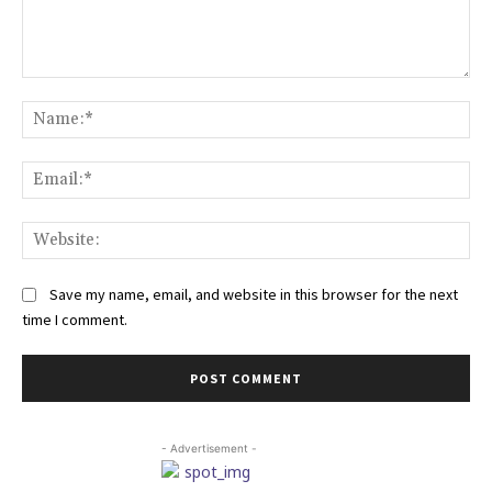
Comment:
Na
Ema
Web
Save my name, email, and website in this browser for the next
time I comment.
- Advertisement -