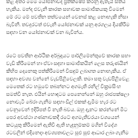
කළ අතර මෙම යෝජනාවද ප්‍රතික්ෂේප කරනු ඇතැයි සිතිය
හැකිය. මන්ද එවැනි කාරක සභාවක සාමාජිකයකු වීමෙන්
මේ රට මේ පවතින තත්වයෙන් වෙනස් කළ නොහැකි නිසා
බැවිනි. තවදුරටත් එවැනි යෝජනාවක් යනු අරගලය දියකිරීම
සඳහා වන යෝජනාවක් වන බැවින්ය.
රටේ පවතින ආර්ථික අර්බුදයට පාර්ලිමේන්තුවේ කාරක සභා
වැඩි කිරීමෙන් හා ඒවා සඳහා සාමාජිකයින් ලෙස තරුණයින්
කිහිප දෙනෙකු පත්කිරීමෙන් විසඳුම් ලබාගත නොහැකිය. ඒ
සඳහා අවශ්‍ය වන්නේ වැඩපිළිවෙලකි. තමා සතු වැඩපිළිවෙළ
මෙතෙක් රට හමුවේ තබන්නට අගමැති රනිල් වික්‍රමසිංහ
සමත්වී නැත. එයින් හොඳටම පෙනෙන්නේ ඔහු රාජපක්ෂලා
නොවැටී බේරා ගැනීම සඳහා ඩීල් එකක් දැමීම හැර රට
වෙනුවෙන් ඉදිරිපත් වී නැති බවය. ඔහු දැනට කරන්නේ මීට
පෙර අවස්ථා ගණනාවකදී රටේ අගමැතිවරයා වශයෙන්
කටයුතු කිරීමෙන් ඇතිවී ඇති හැඳුනුම්කම් මගින් විදේශ
රටවලින් එදිනෙදා අවශ්‍යතාවලට සුළු සුළු ආධාර ලබා ගැනීම