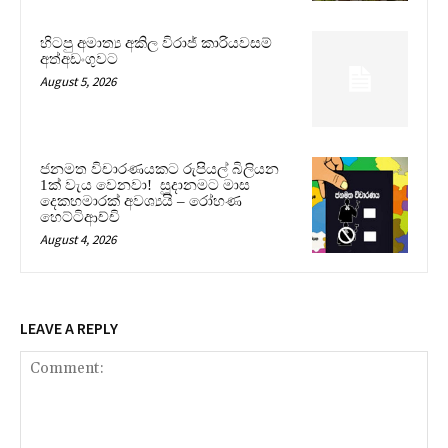
හිටපු අමාත්‍ය අකිල විරාජ් කාරියවසම්
අත්අඩංගුවට
August 5, 2026
ජනමත විචාරණයකට රුපියල් බිලියන
1ක් වැය වෙනවා! සූදානමට මාස
දෙකහමාරක් අවශ්‍යයි – රෝහණ
හෙට්ටිආච්චි
August 4, 2026
LEAVE A REPLY