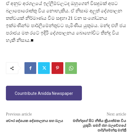
ඒ අනුව අරගලයේ ඉල්ලීම්වලටද ඔහුගෙන් විසඳුමක් අපට
බලාපොරොත්තු විය නොහැකිය. ඒ නිසාම අලුත් දේශපාලන
තත්වයක් නිර්මාණය වීම සඳහා 21 වන සංශෝධනය
ඉක්මණින්ම පාර්ලිමේන්තුවට පැමිණිය යුතුමය. මන්ද එහි ජය
පරාජය මත රටේ ඉදිරි දේශපාලනය බොහෝවිට තීන්දු විය
හැකි නිසාය.■
Countribute Anidda Newspaper
Previous article
Next article
චෞර දේශයක දේශපාලනය සහ බලය
මහින්දගේ සිට නීතිය ක්‍රියාත්මක විය
යුතුයි: සමගි ජන බලවේගයේ
පාර්ලිමේන්තු මන්ත්‍රී