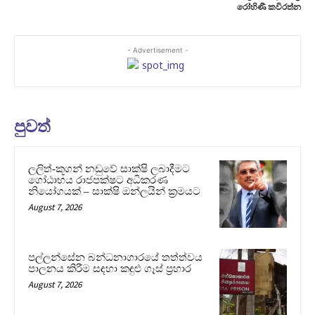
රෝහිණී කවිරත්න
- Advertisement -
පුවත්
ලලිත්-කූගන් නඩුවේ සාක්ෂි ලබාදීමට
ගෝඨාභය රාජපක්ෂට අධිකරණ
නියෝගයක් – සාක්ෂි ඔන්ලයින් ක්‍රමයට
August 7, 2026
පල්ලන්සේන බන්ධනාගාරයේ තත්ත්වය
පාලනය කිරීම සඳහා කඳුළු ගෑස් ප්‍රහාර
August 7, 2026