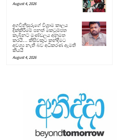
August 4, 2026
අගවිනිසුරුගේ විශ්‍රාම කාලය
දික්කිරීමේ පනත් කෙටුම්පත
කැබිනට් මණ්ඩලය අනුමත
කරයි… කිසිවකුට කන්දීමට
අවශ්‍ය නැති බව අධිකරණ ඇමති
කියයි
August 4, 2026