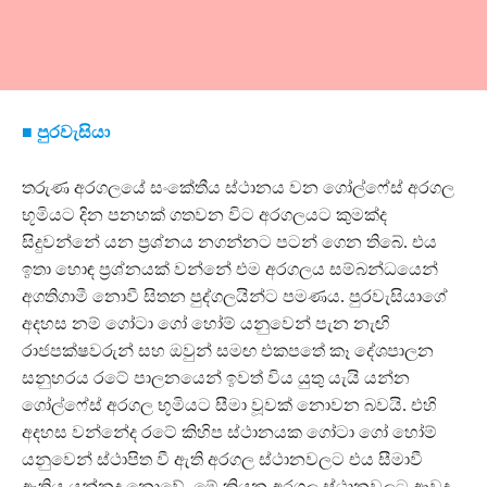
■ පුරවැසියා
තරුණ අරගලයේ සංකේතීය ස්ථානය වන ගෝල්ෆේස් අරගල
භූමියට දින පනහක් ගතවන විට අරගලයට කුමක්ද
සිදුවන්නේ යන ප්‍රශ්නය නගන්නට පටන් ගෙන තිබේ. එය
ඉතා හොඳ ප්‍රශ්නයක් වන්නේ එම අරගලය සම්බන්ධයෙන්
අගතිගාමී නොවී සිතන පුද්ගලයින්ට පමණය. පුරවැසියාගේ
අදහස නම් ගෝටා ගෝ හෝම් යනුවෙන් පැන නැඟි
රාජපක්ෂවරුන් සහ ඔවුන් සමඟ එකපතේ කෑ දේශපාලන
සනුහරය රටේ පාලනයෙන් ඉවත් විය යුතු යැයි යන්න
ගෝල්ෆේස් අරගල භූමියට සීමා වූවක් නොවන බවයි. එහි
අදහස වන්නේද රටේ කිහිප ස්ථානයක ගෝටා ගෝ හෝම්
යනුවෙන් ස්ථාපිත වී ඇති අරගල ස්ථානවලට එය සීමාවී
ඇතිය යන්නද නොවේ. මේ කියන අරගල ස්ථානවලට ආවද