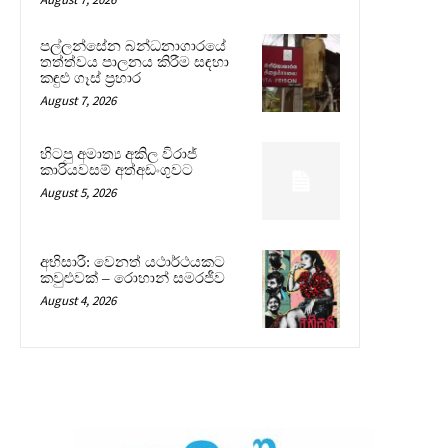
පල්ලන්සේන බන්ධනාගාරයේ
තත්ත්වය පාලනය කිරීම සඳහා
කඳුළු ගෑස් ප්‍රහාර
August 7, 2026
හිටපු අමාත්‍ය අකිල විරාජ්
කාරියවසම් අත්අඩංගුවට
August 5, 2026
අභිසාරී: වෙනත් යථාර්ථයකට
කවුළුවක් – රොහාන් සමරජීව
August 4, 2026