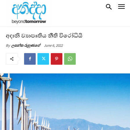
අදානි ව්‍යාපෘතිය නීති විරෝධියි
June 6, 2022
By
ලසන්ත රුහුණගේ