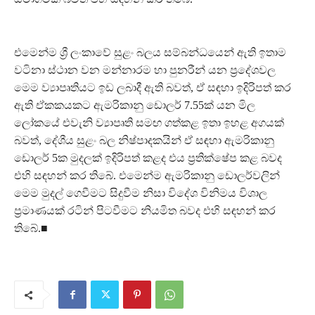
එමෙන්ම ශ්‍රී ලංකාවේ සුළං බලය සම්බන්ධයෙන් ඇති ඉතාම
වටිනා ස්ථාන වන මන්නාරම හා පුනරීන් යන ප්‍රදේශවල
මෙම ව්‍යාපෘතියට ඉඩ ලබාදී ඇති බවත්, ඒ සඳහා ඉදිරිපත් කර
ඇති ඒකකයකට ඇමරිකානු ඩොලර් 7.55ක් යන මිල
ලෝකයේ එවැනි ව්‍යාපෘති සමඟ ගත්කළ ඉතා ඉහළ අගයක්
බවත්, දේශීය සුළං බල නිෂ්පාදකයින් ඒ සඳහා ඇමරිකානු
ඩොලර් 5ක මුදලක් ඉදිරිපත් කළද එය ප්‍රතික්ෂේප කළ බවද
එහි සඳහන් කර තිබේ. එමෙන්ම ඇමරිකානු ඩොලර්වලින්
මෙම මුදල් ගෙවීමට සිදුවීම නිසා විදේශ විනිමය විශාල
ප්‍රමාණයක් රටින් පිටවීමට නියමිත බවද එහි සඳහන් කර
තිබේ.■