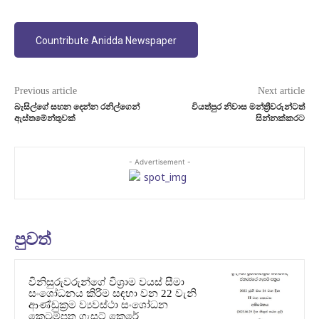
Countribute Anidda Newspaper
Previous article
Next article
බැසිල්ගේ සහන දෙන්න රනිල්ගෙන්
වියත්පුර නිවාස මන්ත්‍රීවරුන්ටත්
ඇස්තමේන්තුවක්
සින්නක්කරට
- Advertisement -
පුවත්
විනිසුරුවරුන්ගේ විශ්‍රාම වයස් සීමා
සංශෝධනය කිරීම සඳහා වන 22 වැනි
ආණ්ඩුක්‍රම ව්‍යවස්ථා සංශෝධන
කෙටුම්පත ගැසට් කෙරේ