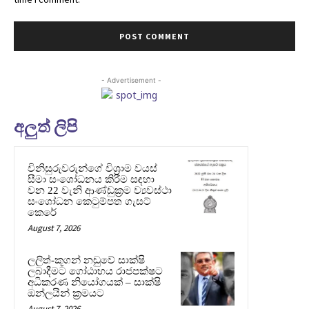
- Advertisement -
අලුත් ලිපි
විනිසුරුවරුන්ගේ විශ්‍රාම වයස්
සීමා සංශෝධනය කිරීම සඳහා
වන 22 වැනි ආණ්ඩුක්‍රම ව්‍යවස්ථා
සංශෝධන කෙටුම්පත ගැසට්
කෙරේ
August 7, 2026
ලලිත්-කූගන් නඩුවේ සාක්ෂි
ලබාදීමට ගෝඨාභය රාජපක්ෂට
අධිකරණ නියෝගයක් – සාක්ෂි
ඔන්ලයින් ක්‍රමයට
August 7, 2026