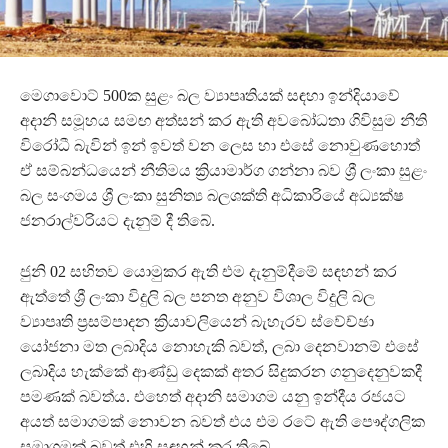
මෙගාවොට් 500ක සුළං බල ව්‍යාපෘතියක් සඳහා ඉන්දියාවේ
අදානි සමූහය සමඟ අත්සන් කර ඇති අවබෝධතා ගිවිසුම නීති
විරෝධී බැවින් ඉන් ඉවත් වන ලෙස හා එසේ නොවුණහොත්
ඒ සම්බන්ධයෙන් නීතිමය ක්‍රියාමාර්ග ගන්නා බව ශ්‍රී ලංකා සුළං
බල සංගමය ශ්‍රී ලංකා සුනිත්‍ය බලශක්ති අධිකාරියේ අධ්‍යක්ෂ
ජනරාල්වරියට දැනුම් දී තිබේ.
ජුනි 02 සහිතව යොමුකර ඇති එම දැනුම්දීමේ සඳහන් කර
ඇත්තේ ශ්‍රී ලංකා විදුලි බල පනත අනුව විශාල විදුලි බල
ව්‍යාපෘති ප්‍රසම්පාදන ක්‍රියාවලියෙන් බැහැරව ස්වේච්ඡා
යෝජනා මත ලබාදිය නොහැකි බවත්, ලබා දෙනවානම් එසේ
ලබාදිය හැක්කේ ආණ්ඩු දෙකක් අතර සිදුකරන ගනුදෙනුවකදී
පමණක් බවත්ය. එහෙත් අදානි සමාගම යනු ඉන්දීය රජයට
අයත් සමාගමක් නොවන බවත් එය එම රටේ ඇති පෞද්ගලික
සමාගමක් බවත් එහි සඳහන් කර තිබේ.