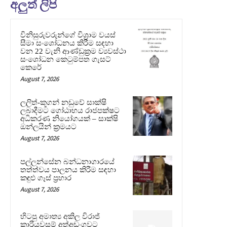
අලුත් ලිපි
විනිසුරුවරුන්ගේ විශ්‍රාම වයස්
සීමා සංශෝධනය කිරීම සඳහා
වන 22 වැනි ආණ්ඩුක්‍රම ව්‍යවස්ථා
සංශෝධන කෙටුම්පත ගැසට්
කෙරේ
August 7, 2026
ලලිත්-කූගන් නඩුවේ සාක්ෂි
ලබාදීමට ගෝඨාභය රාජපක්ෂට
අධිකරණ නියෝගයක් – සාක්ෂි
ඔන්ලයින් ක්‍රමයට
August 7, 2026
පල්ලන්සේන බන්ධනාගාරයේ
තත්ත්වය පාලනය කිරීම සඳහා
කඳුළු ගෑස් ප්‍රහාර
August 7, 2026
හිටපු අමාත්‍ය අකිල විරාජ්
කාරියවසම් අත්අඩංගුවට