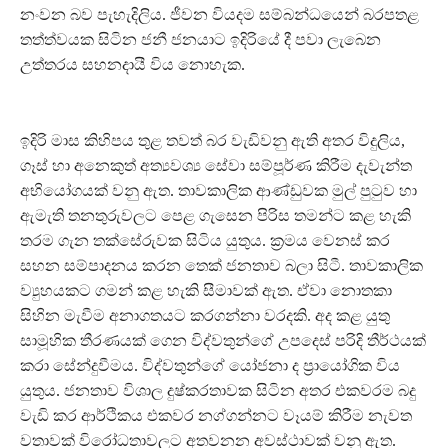
නංවන බව පැහැදිලිය. ජීවන වියදම සම්බන්ධයෙන් බරපතළ
තත්ත්වයක සිටින ජනී ජනයාට ඉදිරියේ දී පවා ලැබෙන
උත්තරය සහනදායී විය නොහැක.
ඉදිරි මාස කිහිපය තුළ තවත් බර වැඩිවනු ඇති අතර විදුලිය,
ගෑස් හා අනෙකුත් අත්‍යවශ්‍ය සේවා සම්පූර්ණ කිරීම දැවැන්ත
අභියෝගයක් වනු ඇත. තාවකාලික ආණ්ඩුවක මුල් පුටුව හා
ඇමැති තනතුරුවලට පෙළ ගැසෙන පිරිස තමන්ට කළ හැකි
තරම ගැන තක්සේරුවක සිටිය යුතුය. ක්‍රමය වෙනස් කර
සහන සම්පාදනය කරන තෙක් ජනතාව බලා සිටී. තාවකාලික
ව්‍යුහයකට ගමන් කළ හැකි සීමාවක් ඇත. ඒවා නොතකා
සිහින මැවීම අනාගතයට කරගන්නා වරදකි. අද කළ යුතු
සාමූහික තීරණයක් ගෙන විද්වතුන්ගේ උපදෙස් පරිදි තීර්ථයක්
කරා සේන්දුවීමය. විද්වතුන්ගේ යෝජනා ද ප්‍රායෝගික විය
යුතුය. ජනතාව විශාල දුෂ්කරතාවක සිටින අතර එකවරම බදු
වැඩි කර ආර්ථිකය එකවර නග්ගන්නට වෑයම් කිරීම නැවත
වතාවක් විරෝධතාවලට අතවනන අවස්ථාවක් වනු ඇත.