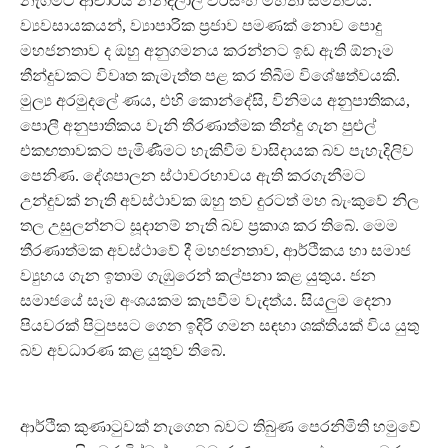
නැගීමට ආචාර්ය නන්දලාල් වීරසිංහ මහතා සමත්විය.
ව්‍යවසායකයන්, ව්‍යාපාරික ප්‍රජාව පමණක් නොව පොදු
මහජනතාව ද ඔහු අනුගමනය කරන්නට ඉඩ ඇති ඕනෑම
තීන්දුවකට විවෘත කැමැත්ත පළ කර තිබීම විශේෂත්වයකි.
මුල්‍ය අරමුදලේ ණය, එහි කොන්දේසි, විනිමය අනුපාතිකය,
පොලී අනුපාතිකය වැනි තීරණාත්මක තීන්දු ගැන පුළුල්
එකඟතාවකට පැමිණීමට හැකිවීම වාසිදායක බව පැහැදිලිව
පෙනිණ. දේශපාලන ස්ථාවරභාවය ඇති කරගැනීමට
උන්දුවක් නැති අවස්ථාවක ඔහු තව දුරටත් මහ බැංකුවේ නිල
තල උසුලන්නට සූදානම් නැති බව ප්‍රකාශ කර තිබේ. මෙම
තීරණාත්මක අවස්ථාවේ දී මහජනතාව, ආර්ථිකය හා සමාජ
ව්‍යුහය ගැන ඉතාම ගැඹුරෙන් කල්පනා කළ යුතුය. ජන
සමාජයේ සෑම අංශයකම කැපවීම වැදත්ය. සියලුම දෙනා
පියවරක් පිටුපසට ගෙන ඉදිරි ගමන සඳහා ශක්තියක් විය යුතු
බව අවධාරණ කළ යුතුව තිබේ.
ආර්ථික කුණාටුවක් නැගෙන බවට තිබුණ පෙරනිමිති හමුවේ