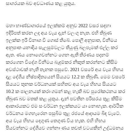
සාගරයක බව අවධාණය කළ යුතුය.
මහා භාණ්ඩාගාරයේ ඉලක්කම් අනුව 2022 වසර සඳහා
ඉදිරිපත් කරන ලද අය වැය දැන් වලංගු නැත. එහි තිබුණ
ඉලක්ක ඉරී විනාශ වී ගොස් තිබේ. පොලී අනුපාත, විනිමය
අනුපාත යනාදිය සැලසුම්වලට තියුණු බලපෑමක් එල්ල කර
ඇත. ණය නොගෙවන්නට ගෙන ඇති තීරණය පදනම්
කරගෙන විදේශ විනිමය බැඳුම්කර නිකුත් කරන්නට කිසිම
අවස්ථාවක් නැති තැනක පසුවේ. 2021 වසරේ අය වැය හිඟය
දළ දේශීය නිෂ්පාදිතයෙන් සියයට 12.2 ක තිබුණි. මෙම වසරේ
සියයට තුනක වර්ධනයක් සහිතව අය වැය හිඟය සියයට
10.2 ක පාලනයක් කරා ගමන් කළ හැකි බව පුරෝකථනය කර
තිබුණ බව මතක් කළ යුතුය. දැන් පවතින පරිසරය තුළ කිසිම
ආකාරයකට එම සංවර්ධන ඉලක්කයට යා නොහැක. ආර්ථික
වර්ධනය මගහැරෙන පසුබිම තුළ රජයේ ආදායම බිඳ වැටේ.
අය වැය හිඟය දෙගුණ තෙගුණ විය හැක. එහි හිඟය
පියවන්නට දේශීයව ගන්නා ණය තවත් වටයකින් උද්ධමනය