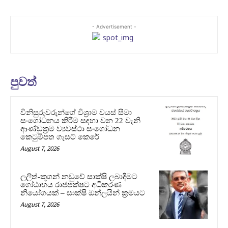
- Advertisement -
පුවත්
විනිසුරුවරුන්ගේ විශ්‍රාම වයස් සීමා
සංශෝධනය කිරීම සඳහා වන 22 වැනි
ආණ්ඩුක්‍රම ව්‍යවස්ථා සංශෝධන
කෙටුම්පත ගැසට් කෙරේ
August 7, 2026
ලලිත්-කූගන් නඩුවේ සාක්ෂි ලබාදීමට
ගෝඨාභය රාජපක්ෂට අධිකරණ
නියෝගයක් – සාක්ෂි ඔන්ලයින් ක්‍රමයට
August 7, 2026