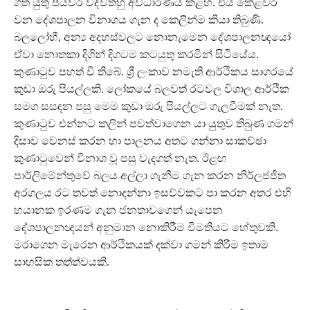
ගත යුතු පියවර විද්වත්හු අවධාරණය කළහ. එය කෙළවර
වන දේශපාලන විනාශය ගැන ද කෙලින්ම කියා තිබුණි.
බලලෝභී, අන්‍ය අදහස්වලට නොනැමෙන දේශපාලනඥයෝ
ඒවා නොතකා දිගින් දිගටම කටයුතු කරමින් සිටියේය.
කුණාටුව පහත් වී තිබේ. ශ්‍රී ලංකාව නමැති ආර්ථිකය සාගරයේ
කුඩා ඔරු පියල්ලකි. ලෝකයේ බලවත් රටවල විශාල ආර්ථික
සමග සසඳන පසු මෙම කුඩා ඔරු පියල්ලට ගැලවීමක් නැත.
කුණාටුව එන්නට කලින් පවත්වාගෙන යා යුතුව තිබුණ ගමන්
දිසාව වෙනස් කරන හා පාලනය අතට ගන්නා සාකච්ඡා
කුණාටුවෙන් විනාශ වූ පසු වැදගත් නැත. ඊළඟ
පාර්ලිමේන්තුවේ බලය අල්ලා ගැනීම ගැන කරන නිර්ලජජිත
අරගලය රට තවත් නොදන්නා ඉසව්වකට පා කරන අතර එහි
භයානක ඉරණම ගැන ජනතාවගෙන් යැපෙන
දේශපාලනඥයන් අනුමාන නොකිරීම විමතියට හේතුවකි.
මරාගෙන මැරෙන ආර්ථිකයක් දක්වා ගමන් කිරීම ඉතාම
සාහසික තත්ත්වයකි.