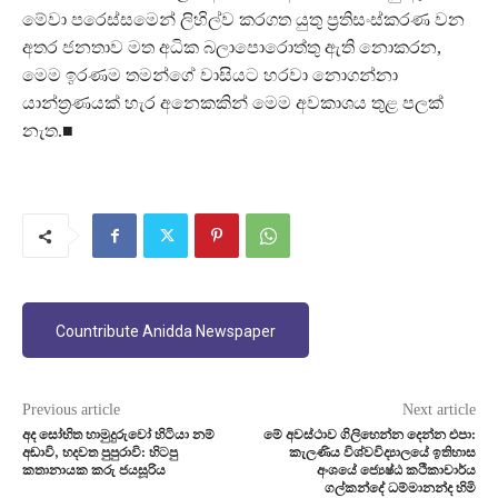
මේවා පරෙස්සමෙන් ලිහිල්ව කරගත යුතු ප්‍රතිසංස්කරණ වන
අතර ජනතාව මත අධික බලාපොරොත්තු ඇති නොකරන,
මෙම ඉරණම තමන්ගේ වාසියට හරවා නොගන්නා
යාන්ත්‍රණයක් හැර අනෙකකින් මෙම අවකාශය තුළ පලක්
නැත.■
Countribute Anidda Newspaper
Previous article
Next article
අද සෝභිත හාමුදුරුවෝ හිටියා නම්
මේ අවස්ථාව ගිලිහෙන්න දෙන්න එපා:
අඬාවි, හදවත පුපුරාවි: හිටපු
කැලණිය විශ්වවිද්‍යාලයේ ඉතිහාස
කතානායක කරු ජයසූරිය
අංශයේ ජ්‍යෙෂ්ඨ කථිකාචාර්ය
ගල්කන්දේ ධම්මානන්ද හිමි