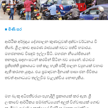
■ මිණි සර
ආර්ථික අර්බුදය දේශපාලන කුණාටුවක් දක්වා වර්ධනය වී
තිබේ. ශ්‍රී ලංකාව අසරණ රාජ්‍යයක් බවට පත්වී හමාරය.
මහජනතාව විසඳුම් ඉල්ලා සිටී. මහජන නියෝජිතයන්
තනතුරු සඳහා සටන් කරමින් සිටින බව පෙනේ. ස්ථාවර
ප්‍රතිපත්ති ප්‍රකාශයට පත් කළ හැකි පරිදි පාලන ව්‍යුහයක් වහාම
ඇති කරගත යුතුය. එය ප්‍රමාදවන දිනයක් පාසා ජන ජීවිතය
තවත් ආගාධයට තල්ලුවීම වැලැක්විය නොහැකිය.
මහ බැංකු අධිපතිවරයා පැහැදිලි ප්‍රකාශයක් කර ඇත. ශ්‍රී
ලංකාවේ ආර්ථිකය සම්බන්ධයෙන් අලුත් විශ්වාසයක් ගොඩ