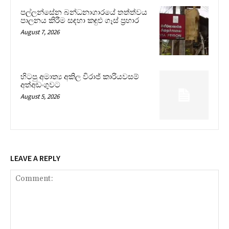
පල්ලන්සේන බන්ධනාගාරයේ තත්ත්වය
පාලනය කිරීම සඳහා කඳුළු ගෑස් ප්‍රහාර
August 7, 2026
හිටපු අමාත්‍ය අකිල විරාජ් කාරියවසම්
අත්අඩංගුවට
August 5, 2026
LEAVE A REPLY