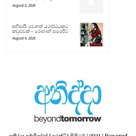
August 5, 2026
අභිසාරී: වෙනත් යථාර්ථයකට
කවුළුවක් – රොහාන් සමරජීව
August 4, 2026