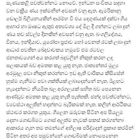
සැණකෙළි පවත්වන්නට නොවේ. ඉන්ධන සංචිතය සඳහා
වන චක්‍රීය ණය ඉක්මනින් අවසන් වනු ඇත. ඇමරිකානු
ඩොලර් බිලියනයකින් ආරම්භ වී එය දෙගුණයක් දක්වා ගිය
ආහාර හා ඖෂධ ඇතුළු අත්‍යවශ්‍ය දේ මිල දී ගන්නට ලබා දුන්
ණය තව ස්වල්ප දිනකින් අවසන් වනු ඇත. බංගලිදේශය,
චීනය, ඉන්දියාව, යුරෝපා ප්‍රජාව හෝ වෙනත් රටක් ලබා දුන්
ආධාර පවතින ඛේදවාචකය හමුවේ එම රටවල
ජනතාවගෙන් අය කරගත් බදුවලින් නිකුත් කරන ලද
සලාකයක් බව අමතක කළ යුතු නැත. ජාත්‍යන්තර මුල්‍ය
අරමුදල පවා නිකුත් කරන්නට ඉඩ ඇති වාරිකය කිසිසේත්
හුස්ම ගැනීමට පවා ශක්තියක් ලබාදෙන්නේ නැත. ඊළඟට
හැදෙන්නට නියමිත බල අරගලයක් සහිත බව පෙනෙන
ආණ්ඩුව අමතක කළ යුතු නැති පැත්තකි. ඡන්ද පවත්වන්නට,
ව්‍යවස්ථා අලුතින් හදන්නට බැරිකමක් නැත. කලින් ආර්ථිකය
ස්ථාවර කරගත යුතුය. ගිලෙන ඔරුවක සිටින අප සියලුම
දෙනා ගොඩබිමට ගොස් අලුත්ම නැවක් සකස් කරගන්නා
ආකාරය ගැන තම තමන්ගේ අභිලාෂ පරිද්දෙන් ප්‍රකාශ කරමින්
සිටින අතර අප පසුවන්නේ ගොඩබිමක් නොපෙනෙන