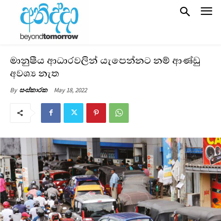
මානුෂීය ආධාරවලින් යැපෙන්නට නම් ආණ්ඩු
අවශ්‍ය නැත
May 18, 2022
By
සංස්කාරක