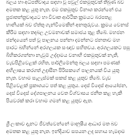
බලය හා අධිපතිවාදය සඳහා වූ පවුල් එකමුතුවක් තිබුණ බව
අමතක කළ යුතු නැත. එම එකමුතුව විනාශ කරන්නේ එය
ප්‍රජාතන්ත්‍රවාදයට හා විවෘත ආර්ථික ක්‍රමයට බරපතළ
හානියක් බව ඒත්තු ගැන්වීමෙකින් අනතුරුවය. ක්‍රමය වෙනස්
කිරීම සඳහා තදබල උවමනාවක් සමාජය තුළ තිබේ. මහජන
ඡන්දයෙන් පත් වූ පාලනය පන්නා දමන්නට ජනතාව මහ
පාරට බහින්නේ අරගලයක සංඥාව සහිතවය. අරගලයකට පසු
බිහිකරගන්නා නැවුම් උද්දාමය වනාහි එකමුතුවක් නැති,
වැඩපිළිවෙළක් රහිත, පාර්ලිමේන්තු බලය සඳහා පමණක්
අභිලාෂය කරගත් උදාසීන පිරිසකගේ පාලනයක් විය යුතු
නැත. වහාම සැලැස්මක් සකස් කළ යුතුව තිබේ. වැඩ
පිළිවෙළක් ප්‍රකාශයට පත් කළ යුතුය. දෙස් විදෙස් ආයෝජන,
දෙස් විදෙස් දේශපාලනය වෙත විශ්වාසය ජනිත කළ හැකි
පියවරක් කරා වහාම ගමන් කළ යුතුව ඇත.
ශ්‍රී ලංකාව දැනට ජීවත්වෙන්නේ මානුෂීය ආධාර මත බව
අමතක කළ යුතු නැත. ඉන්දියාව සපයන ලද සහාය හැමදාම