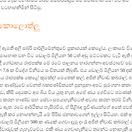
විය හැකි විනාශයේ තරම කෙතරම්දැයි මේ මොහොත වන විට අපි
් වටහාගනිමින් සිටිමු.
ංකොලොත්ලු
ල් ඇමති අලි සබ්රි පාර්ලිමේන්තුවේ ප්‍රකාශයක් කෙළේය. ලංකාවේ ව
ොහොත වන විට ඩොලර් මිලියන 50 ටත් අඩු මට්ටමකට වැටී ඇති 
 දී ගෝඨාභය රාජපක්ෂ මේ රටේ පාලනය භාරගන්නා අවස්ථාවේ ඩො
7.6 ක විදේශ විනිමය සංචිතයක් තිබුණි. එය ඩොලර් මිලියන 50 දක
රාජපක්ෂ කෙළේ කුමක්ද? මෙතෙක් කල්, අජිත් නිවාඩ් කබ්රාල්, බ
හ ආණ්ඩුවේ වෙනත් බකපණ්ඩිතයන් පුනපුනා අපට සුරංගනා කතා 
, කිසි දෙයකට අප බිය විය යුතු නැත. අපේ ණය ගෙවීමට පමණක
්‍ය කරන භාණ්ඩ සහ සේවා සපයාගැනීමටත් අවශ්‍ය කරන තරම් වින
ට ඇත. රටේ ආර්ථිකය හැසිරවීම, ඒ පිළිබඳ ප්‍රවීණයන්ගේ අතේ පව
 ඇති කර නොගන්නැයි මේ පිරිස ජනතාවගෙන් ඉල්ලා සිටියහ. එක් අ
ඩොලර් මිලියන 500 ක ණයක් ගෙවා දැමූ දා රෑ අජිත් නිවාඩ් කබ්රාල් 
යිවාරුවක් ගැහැව්වේය. එකී ණය ගෙවාගැනීමට තමන්ට නොහැකි ව