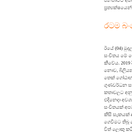
ජනතාවට අත්
ප්‍රත්‍යක්ෂයෙන
රටම බ
ඊයේ (04) මුද
සංචිතය මේ ම
කීවේය. 2019
නොව, බිලියන 
තෙක් ගෝඨාභය 
ගුණවර්ධන ස
කතාවලට අනුව
එදිනෙදා අවශ
සංචිතයක් අප
කිසි සැකයක්
ගෙවීමට තිබූ 
විත් ලොකු ක