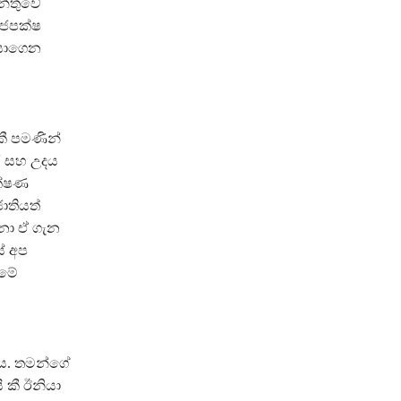
න්තුවේ
ාජපක්ෂ
ගසාගෙන
ී පමණින්
ාර සහ උදය
ක්ෂණ
ාතියත්
නා ඒ ගැන
ේ අප
ීමේ
 ය. තමන්ගේ
 කී ඊනියා