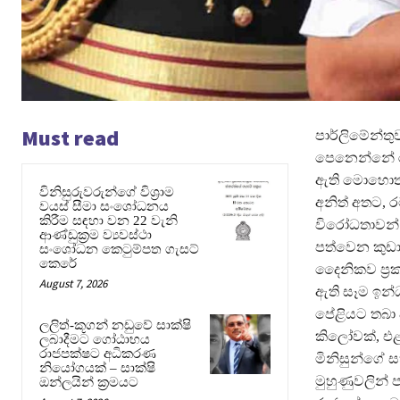
Must read
පාර්ලිමේන්ත
පෙනෙන්නේ ර
ඇති මොහොතක,
විනිසුරුවරුන්ගේ විශ්‍රාම
අනිත් අතට, 
වයස් සීමා සංශෝධනය
කිරීම සඳහා වන 22 වැනි
විරෝධතාවන් ය
ආණ්ඩුක්‍රම ව්‍යවස්ථා
පත්වෙන කුඩා
සංශෝධන කෙටුම්පත ගැසට්
කෙරේ
දෛනිකව ප්‍ර
August 7, 2026
ඇති සෑම ඉන්ධ
පේළියට තබා ඇ
ලලිත්-කූගන් නඩුවේ සාක්ෂි
කිලෝවක්, එළ
ලබාදීමට ගෝඨාභය
රාජපක්ෂට අධිකරණ
මිනිසුන්ගේ
නියෝගයක් – සාක්ෂි
මුහුණුවලින
ඔන්ලයින් ක්‍රමයට