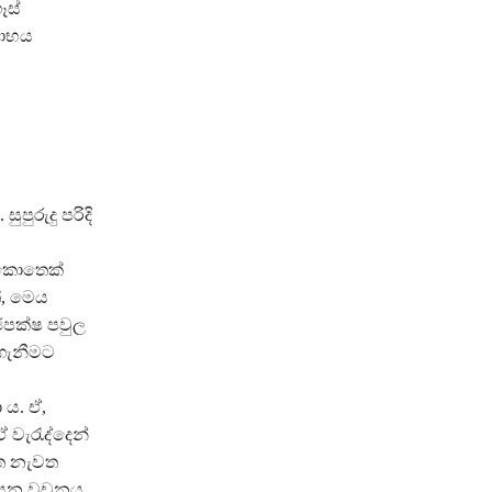
ෑස්
ඨාභය
ුරුදු පරිදි
ව කොතෙක්
්, මෙය
ජපක්ෂ පවුල
්ගැනීමට
 ය. ඒ,
 වැරැද්දෙන්
ෙත නැවත
යය යන වචනය