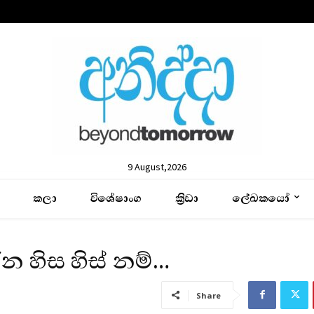
9 August,2026
කලා
විශේෂාංග
ක්‍රිඩා
ලේඛකයෝ
න හිස හිස් නම්…
Share