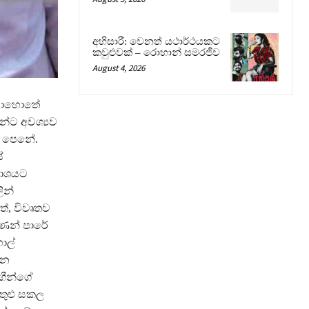
අභිසාරී: වෙනත් යථාර්ථයකට
කවුළුවක් – රොහාන් සමරජීව
August 4, 2026
 මොහොතේ
්ට අවශ්‍යව
් පෙනේ.
ේ
රකාශයට
ින්
්, විවෘතව
 ගණන් පාරේ
ාල්
ෙන
ගීන්ගේ
තුළු සකල