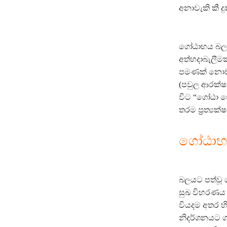
අනාවැකි කී 
ගෝඨාභය බලයට
අත්හදාබැලීමක
පමණක් නොව,
(පවුල ආරක්ෂ
විට “ගෝඨා ග
තරම ප්‍රත්‍
ගෝඨාභය
බලයට පත්වූ 
සුඛ විහරණය ස
වියදම අතර හ
නිදර්ශනයට ග