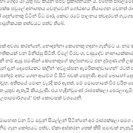
ා ගෙදර යා යුතු බව කියන සජීවී ප්‍රකාශනයන් ය. එහෙත් පාර්ලිමේ
ජපක්ෂ පවුලේ අනාගතය වෙනුවෙන් ගෝඨාභය තියාගෙන වෙනත් ර
දෙන්නෙකු විටින් විට මාරු කොට රටේ පාලනය තවදුරටත් ගැට
ාමූහිකයක තත්වයට පත්ව තිබේ.
ක් අවශ්‍ය කරන්නේ, නොදන්නා කෙනෙකු හඳුනා ගැනීමට ය. නම ක
ිකයක් වන මිනිස්සු සිටිති. විමල් වීරවංශ, වාසුදේව නානායක්ක
ැනි නම් ඇසූ පමණින් කෙනෙකුගේ කල්පනාවට එන දුර්ගුණ ගති ල
වුන් දැන් දෙපෝයකට කලින් ‘අවලස්සන ඇමරිකානුවාගෙන්’ රටත් ජ
පන්දම් අතට ගෙන ආවේශ වී සිටි බවක් පෙනුණි. අපේ බොහෝ දෙ
ත්වූහ. අතීතයේ මොන වැරදි කර ඇතත්, මේ මොහොතේ වීර චරිත ස
 යුතුව ඇතැයි කියැවුණි. එය හැඳින්වුණේ රාජපක්ෂලා පෙරලා දැම
 උපායමාර්ගයේ’ එක් කොටසක් වශයෙනි.
හොත වන විට ඔවුන් සියල්ලන් සිටින්නේ අර රාජපක්ෂලා සමග
නීම ගැන කෝපයට පත්ව, ඒකා අස්කරන තෙක් කිසි සමාවක් නැතැයි