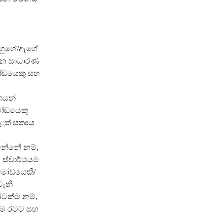
් ඔහුගේ/ඇගේ
ගැන සාධාරණ
මෝඩයෙකු සහ
ශයන්
මෝඩයෙකු
ත් සත්‍යය
වන්නේ නම්,
 ස්වාර්ථයම
 මෝඩයෙකි/
වැනි
රටක්ම නම්,
 එම රටට සහ