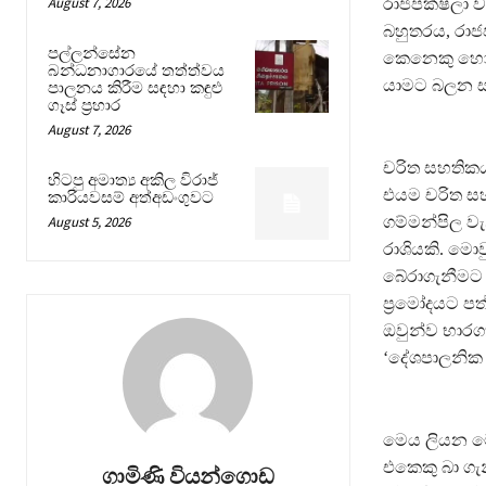
August 7, 2026
රාජපක්ෂලා වහ
බහුතරය, රා
පල්ලන්සේන
කෙනෙකු හෝ 
බන්ධනාගාරයේ තත්ත්වය
යාමට බලන ස
පාලනය කිරීම සඳහා කඳුළු
ගෑස් ප්‍රහාර
August 7, 2026
චරිත සහතිකය
හිටපු අමාත්‍ය අකිල විරාජ්
එයම චරිත සහත
කාරියවසම් අත්අඩංගුවට
August 5, 2026
ගම්මන්පිල ව
රාශියකි. මො
බේරාගැනීමට 
ප්‍රමෝදයට ප
ඔවුන්ව භාරගත
‘දේශපාලනික
මෙය ලියන මො
එකෙකු බා ගැ
ගාමිණි වියන්ගොඩ