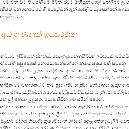
 මේ වන විට ඒ පෝලිමේ සිටිති. රටේ මිනිසුන් තෙල් පෝලිම්වල, ග
්තියාදු වන අතරේ මෙකී පරපුටුවන් දැන් පෝලිම් ගැසෙන්නේ ගෝ
ාගැනීමට ය.
අඩි ගණනක් ඉස්සරහින්
වයට ඉදිරියෙන් ජනතාව පෙළගැසෙන අසිරිමත් අවස්ථාව මෙයයි. සුප
්වයන් පසුපස්සේ නොගොස්, තමන්ගේ න්‍යාය පත්‍රය එකී සම්මත
මගින් පිළිගන්වනු ලබන අද්විතීය අවස්ථාව මෙයයි. ඒ ප්‍රවණතා
ත්වයක් අත්කර ගනීද යන්න ගැන ස්ථිරව යමක් කිව නොහැකි වෙතත
ාසික මොහොතක් බව නම් ඉඳුරා කිව හැකිය. ගෝඨාභය ඇතුළු රා
ාදය ගෙදර යැවීමෙන් තොරව අර්බුදයට විසඳුමක් නැති බව තේරුම
වේ හුදී ජනයා මුහුකුරා ගොස් සිටින බව එයින් පෙනේ.
කරන සාමාන්‍ය තැන විද්‍යාගාරයයි. අත්හදාබැලීම් කරන්නේ විද්‍යාඥයා
නීම සඳහා ය. කරන අත්හදාබැලීම වැරදුණොත් විද්‍යාඥයා කරන්නේ ඒ
ඊළඟට වඩාත් නිවැරදි ක්‍රමවේදයන් ඔස්සේ අදාළ අත්හදාබැලීම් ව
 එහිදීත්, ඔහුගේ/ඇගේ අරමුණ වන්නේ සත්‍යය දැනගැනීමයි. (සත්‍