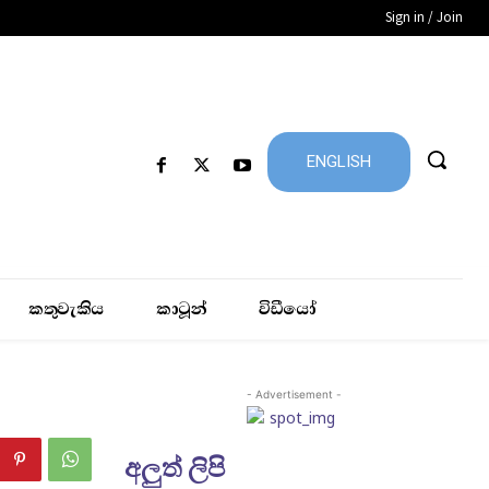
Sign in / Join
ENGLISH
කතුවැකිය
කාටූන්
විඩීයෝ
- Advertisement -
අලුත් ලිපි