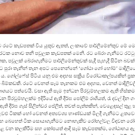
ුව රටේ කැඩපතක් විය යුතුව ඇතත්, ලංකාවේ පාර්ලිමේන්තුව මේ
ටක නොව තනි පවුලක කැඩපතක් මෙනි. රට බේරා ගැනීමට රට්ටුන
 පවුලක් බේරාගැනීමට පාර්ලිමේන්තුවක් සැදී පැහැදී සිටින බවක
රට පුරා තැනින් තැන අපට පෙනෙන්නේ ‘ගෝඨා ගෝ හෝම්’ මාදිලිය
. ගෝල්ෆේස් පිටිය යනු එම අදහස සක්‍රිය විරෝධාකල්පයකින් ප්‍
 බිම්කඩකි. රටේ වෙනත් සෑම තැනකම එම අදහස, වෙනත් මාදිලිවල
කාශයට පත්වෙයි. වසා ඇති සෑම ඉන්ධන පිරවුම්හලකම ඇති හිස්කමත
න පිරවුම්හලක්ම ඉදිරියේ ඇති දීර්ඝ පෝලිම් රාශියත්, රෑ දවල් දින
ති දීර්ඝ ගෑස් සිලින්ඩර පේලිත්, තවත් පැත්තකින්, වෙළෙඳසල් තුළ හ
වළු ටිකක් හෝ වෙනත් අත්‍යවශ්‍ය භාණ්ඩයක් මිලදී ගැනීමට ළතව
 සහ බෙහෙත් ටික සොයාගැනීමට නොහැකිව රෝහල්වල විඳවන රෝ
් පළ වන කලකිරීම සහ කෝපයත් ආදි සෑම කැඩපතක්ම, ගෝඨාභය ඇ