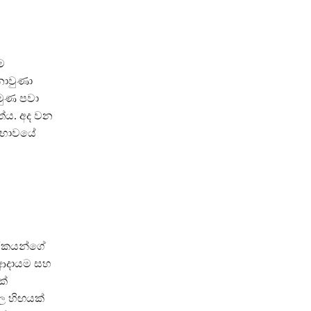
ම
්නොවුණා
මුණ පවා
තේය. අද වන
්ධභාවයේ
ාරිකයන්ගේ
ඒ ආදායම සහ
ක්
ල හිඟයක්