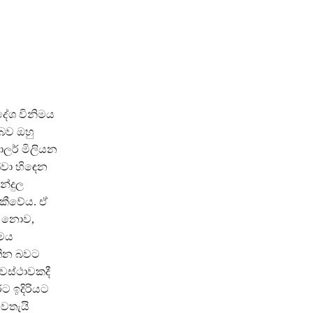
ිදේශ විනිමය
බව ඔහු
ලර් මිලියන
්වා හිඳෙන
න්දුල
කීවේය. ඒ
් නොව,
ිමය
තින බවට
වස්ථාවකදී
රට ඉදිරියට
ෙතැයි