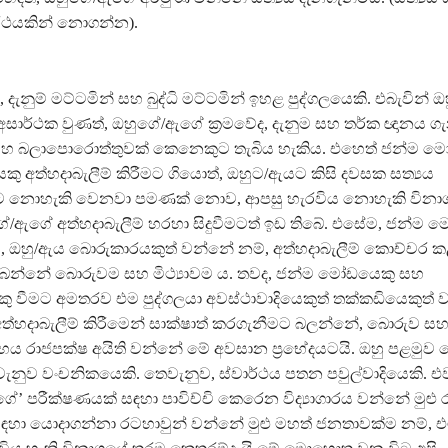
්ථයකින් නොගන්න).
නු, දැනුම් මට්ටමින් සහ බුද්ධි මට්ටමින් ඉහළ පුද්ගලයෙකි. එබැවින
් අසාර්ථක වුණත්, ඔහුගේ/ඇගේ ක්‍රමවේද, දැනුම සහ තර්ක ඥානය 
 සහ බලාපොරොත්තුවක් කෙනෙකුට තැබිය හැකිය. එහෙත් ජන්ම 
ෙකු අත්හදාබැලීම් කිරීමට ගියොත්, ඔහුට/ඇයට කිසි දවසක සත්‍යය
 නොහැකි වෙනවා පමණක් නොව, ආපසු හැරවිය නොහැකි විනා
ගේ/ඇගේ අත්හදාබැලීම් හරහා සිදුවීමටත් ඉඩ තිබේ. එසේම, ජන්ම 
 ඔහු/ඇය බොරුකාරයකුත් වන්නේ නම්, අත්හදාබැලීම් කොච්චර කළ
ෙන්නේ බොරුවම සහ මිථ්‍යාවම ය. තවද, ජන්ම මෝඩයෙකු සහ
 වීමට අමතරව එම පුද්ගලයා අවස්ථාවාදියෙකුත් තක්කඩියෙකුත් 
ත්හදාබැලීම් කිරීමෙන් සාක්ෂාත් කරගැනීමට බලන්නේ, බොරුව සහ
ය රාජපක්ෂ අයිති වන්නේ මේ අවසාන ප්‍රභේදයටයි. ඔහු පළමුව
වැනුව වංචනිකයෙකි. තෙවැනුව, ස්වාර්ථය පතන පවුල්වාදියෙකි. එ
ුගේ’ පරීක්ෂණයක් සඳහා පාවිච්චි කෙරෙන විද්‍යාගාරය වන්නේ මුළු 
ඳහා යොදාගන්නා රටහාවුන් වන්නේ මුළු මහත් ජනතාවක්ම නම්,