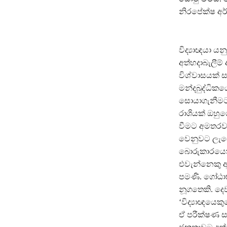
නිරපේක්ෂ අර
විද්‍යාඥයා ය
අත්හදාබැලීම
විශ්වාසයක්
මන්දබුද්ධිකය
සොයාගැනීමට
රාශියක් ඔහු
වීමට අමතරව,
වෙනුවට ලැබ
බොරුකාරයෙකු
එවැන්නෙකු අ
පමණි. ගෝඨාභ
නූගතෙකි. දෙ
‘විද්‍යාඥයෙක
ඒ පරීක්ෂණ ස