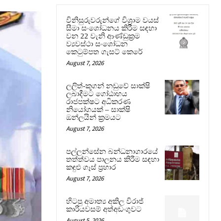
විනිසුරුවරුන්ගේ විශ්‍රාම වයස්
සීමා සංශෝධනය කිරීම සඳහා
වන 22 වැනි ආණ්ඩුක්‍රම
ව්‍යවස්ථා සංශෝධන
කෙටුම්පත ගැසට් කෙරේ
August 7, 2026
ලලිත්-කූගන් නඩුවේ සාක්ෂි
ලබාදීමට ගෝඨාභය
රාජපක්ෂට අධිකරණ
නියෝගයක් – සාක්ෂි
ඔන්ලයින් ක්‍රමයට
August 7, 2026
පල්ලන්සේන බන්ධනාගාරයේ
තත්ත්වය පාලනය කිරීම සඳහා
කඳුළු ගෑස් ප්‍රහාර
August 7, 2026
හිටපු අමාත්‍ය අකිල විරාජ්
කාරියවසම් අත්අඩංගුවට
August 5, 2026