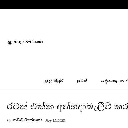
No menu items!
28.9
C
Sri Lanka
මුල් පිටුව
පුවත්
දේශපාලන
රටක් එක්ක අත්හදාබැලීම් කර
By
ගාමිණි වියන්ගොඩ
May 11, 2022