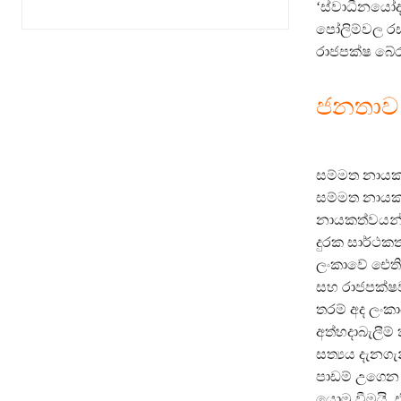
‘ස්වාධීනයෝද’
පෝලිම්වල රස
රාජපක්ෂ බේර
ජනතාව 
සම්මත නායකත්
සම්මත නායකත
නායකත්වයන් 
දුරක සාර්ථක
ලංකාවේ ඓතිහ
සහ රාජපක්ෂව
තරම් අද ලංකා
අත්හදාබැලීම් 
සත්‍යය දැනගැ
පාඩම් උගෙන 
යොමු වීමයි.