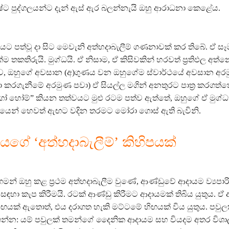
දුෂ්ට පුද්ගලයන්ට දැන් ඇස් ඇර බලන්නැයි ඔහු ආරාධනා කෙළේය.
 පත්වූ දා සිට මෙවැනි අත්හදාබැලීම් ගණනාවක් කර තිබේ. ඒ සෑ
්ම තකතිරුයි. මුග්ධයි. ඒ නිසාම, ඒ කිසිවකින් හරවත් ප්‍රතිඵල අත
 ඔහුගේ අවසාන (අ)ගුණය වන ඔහුගේම ස්වාර්ථයේ අවසාන අර
ා කරගැනීමේ අරමුණ පවා) ඒ සියල්ල මගින් අනතුරට පාත්‍ර කරගත්
ෝ හෝම්” කියන තත්වයට මුළු රටම පත්ව ඇත්තේ, ඔහුගේ ඒ මුග
යක්ෂයෙන් හෙවත් ඇඟට වදින තරමට මෝරා ගොස් ඇති බැවිනි.
ගේ ‘අත්හදාබැලීම්’ කිහිපයක්
ගමන් ඔහු කළ ප්‍රථම අත්හදාබැලීම වුණේ, ආණ්ඩුවේ ආදායම ව්‍යප
ඳහා කැප කිරීමයි. රටක් ආණ්ඩු කිරීමට ආදායමක් තිබිය යුතුය. 
ිඟයක් ඇතොත්, එය දරාගත හැකි මට්ටමේ හිඟයක් විය යුතුය. පවුල
න්න: යම් පවුලක් තමන්ගේ දෛනික ආදායම සහ වියදම අතර විශා