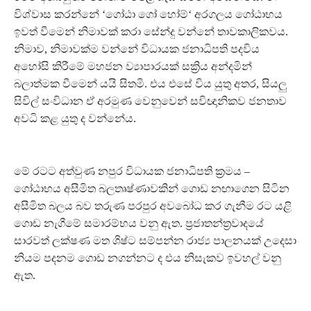
විශ්වාස කරන්නේ ‘ගෝඨා ගෝ හෝම්‘ අරගලය ගෝඨාභය
ඉවත් වීමෙන් නිමාවක් කරා සේන්දු වන්නේ තාවකාලිකවය.
නිමාව, නිමාවක්ම වන්නේ විධායක ජනාධිපති පදවිය
අහෝසි කිරීමේ මහජන ව්‍යාපාරයක් සක්‍රිය අන්දමින්
බලාත්මක වීමෙන් යයි සිතමි. එය එසේ විය යුතු අතර, සියලු
සිවිල් සංවිධාන ඒ අරමුණ වෙනුවෙන් සවිඥානිකව ජනතාව
අවධි කළ යුතු ද වන්නේය.
මේ රටට අත්වුණ නපුර විධායක ජනාධිපති ක්‍රමය –
ගෝඨාභය අසීමිත බලතෘෂ්ණාවකින් ගොඩ නඟාගෙන සිටින
අසීමිත බලය බව තරුණ පරපුර අවබෝධ කර ගැනීම රට යළි
ගොඩ නැගීමේ සමාරම්භය වනු ඇත. ප්‍රජාතන්ත්‍රවාදයේ
සාරවත් ලක්ෂණ මත ශිෂ්ට සම්පන්න රාජ්‍ය පාලනයක් උදෙසා
නියම පදනම ගොඩ නගන්නට ද එය නිසැකව ඉවහල් වනු
ඇත.