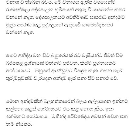
විනාශ වී තිබෙන බවය. මේ විනාශය ඇත්ත වශයෙන්ම
රාජපක්ෂලා දේශපාලන භූමියෙන් අතුගෑ වී යාමෙන්ම නතර
වන්නේ නැත. දේශපාලනයට අවතීර්ණව සාපරාධී අන්දමට
මුල්‍ය අපරාධ කළ පුද්ගලයන් ඇතුගෑවී යාමෙන්ද නතර
වන්නේ නැත.
හෙට අනිද්දා වන විට බහුතරයක් රට වැසියන්ට ජීවත් වීම
බරපතළ ප්‍රශ්නයක් වන්නට පුළුවන. කිසිම ප්‍රශ්නයකට
ගෝඨාභයට – ඔහුගේ ආණ්ඩුවට විසඳුම් නැත. ගහන හැම
තුරුම්පුවක්ම වැරදෙන අන්දම ඇස් පනා පිට සනාථ වේ.
මොන අන්දමකින් බලහත්කාරෙන් බලය අල්ලාගෙන ඉන්නට
කල්පනා කළත් ගෝඨාභයට එය කළ නොහැකිය. ඉතා
ඉක්මනට ගෝඨාභය – මහින්ද පරිච්ඡේදය අවසන් වෙන එක
නම් නියතය.