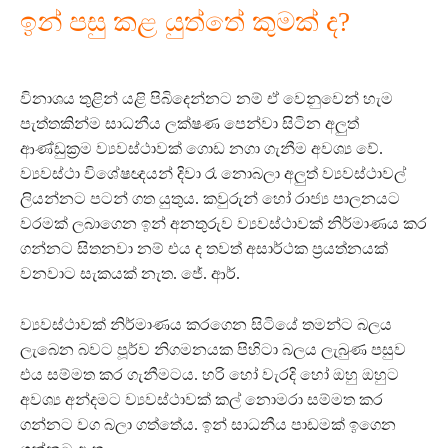
ඉන් පසු කළ යුත්තේ කුමක් ද?
විනාශය තුළින් යළි පිබිදෙන්නට නම් ඒ වෙනුවෙන් හැම
පැත්තකින්ම සාධනීය ලක්ෂණ පෙන්වා සිටින අලුත්
ආණ්ඩුක්‍රම ව්‍යවස්ථාවක් ගොඩ නගා ගැනීම අවශ්‍ය වේ.
ව්‍යවස්ථා විශේෂඥයන් දිවා රෑ නොබලා අලුත් ව්‍යවස්ථාවල්
ලියන්නට පටන් ගත යුතුය. කවුරුන් හෝ රාජ්‍ය පාලනයට
වරමක් ලබාගෙන ඉන් අනතුරුව ව්‍යවස්ථාවක් නිර්මාණය කර
ගන්නට සිතනවා නම් එය ද තවත් අසාර්ථක ප්‍රයත්නයක්
වනවාට සැකයක් නැත. ජේ. ආර්.
ව්‍යවස්ථාවක් නිර්මාණය කරගෙන සිටියේ තමන්ට බලය
ලැබෙන බවට පූර්ව නිගමනයක පිහිටා බලය ලැබුණ පසුව
එය සම්මත කර ගැනීමටය. හරි හෝ වැරදි හෝ ඔහු ඔහුට
අවශ්‍ය අන්දමට ව්‍යවස්ථාවක් කල් නොමරා සම්මත කර
ගන්නට වග බලා ගත්තේය. ඉන් සාධනීය පාඩමක් ඉගෙන