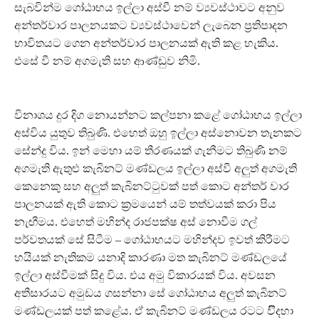
සැබවින්ම ගෝඨාභය ඉල්ලා අස්වී නම් ව්‍යවස්ථාවට අනුව
අන්තර්වාර පාලනයකට ව්‍යවස්ථාවෙන් ලැබෙන ප්‍රතිපාදන
භාවිතයට ගෙන අන්තර්වාර පාලනයක් ඇති කළ හැකිය.
එසේ වී නම් අගමැති සහ ආණ්ඩුව නිමි.
විනාශය දුර දිග නොයන්නට කල්පනා කළේ ගෝඨාභය ඉල්ලා
අස්විය යුතුව තිබුණි. එහෙත් ඔහු ඉල්ලා අස්නොවන තැනකට
සේන්දු විය. ඉන් මෙහා යම් තීරණයක් ගැනීමට තිබුණි නම්
අගමැති ඇතුළු කැබිනට් මණ්ඩලය ඉල්ලා අස්වී අලුත් අගමැති
කෙනෙකු සහ අලුත් කැබිනට්ටුවක් පත් කොට අන්තර් වාර
පාලනයක් ඇති කොට ක්‍රමයෙන් යම් තත්වයක් කරා පිය
නැඟීමය. එහෙත් මහින්ද රාජපක්ෂ අස් නොවීම ගල්
පර්වතයක් සේ සිටීම – ගෝඨාභයට මහින්දව ඉවත් කිරීමට
හයියක් නැතිකම යනාදි කාරණා මත කැබිනට් මණ්ඩලයේ
ඉල්ලා අස්වීමක් සිදු විය. එය අමු විකාරයක් විය. අවසන
අතීසාරයට අමුඩය ගසන්නා සේ ගෝඨාභය අලුත් කැබිනට්
මණ්ඩලයක් පත් කළේය. ඒ කැබිනට් මණ්ඩලය රටට විිදහා