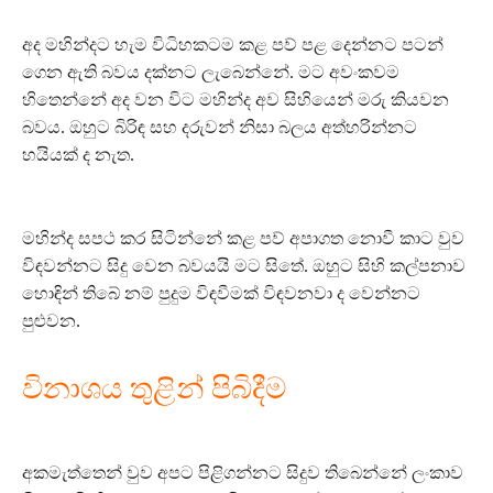
අද මහින්දට හැම විධිහකටම කළ පව් පළ දෙන්නට පටන්
ගෙන ඇති බවය දක්නට ලැබෙන්නේ. මට අවංකවම
හිතෙන්නේ අද වන විට මහින්ද අව සිහියෙන් මරු කියවන
බවය. ඔහුට බිරිඳ සහ දරුවන් නිසා බලය අත්හරින්නට
හයියක් ද නැත.
මහින්ද සපථ කර සිටින්නේ කළ පව් අපාගත නොවී කාට වුව
විඳවන්නට සිදු වෙන බවයයි මට සිතේ. ඔහුට සිහි කල්පනාව
හොඳින් තිබේ නම් පුදුම විඳවීමක් විඳවනවා ද වෙන්නට
පුළුවන.
විනාශය තුළින් පිබිදීම
අකමැත්තෙන් වුව අපට පිළිගන්නට සිදුව තිබෙන්නේ ලංකාව