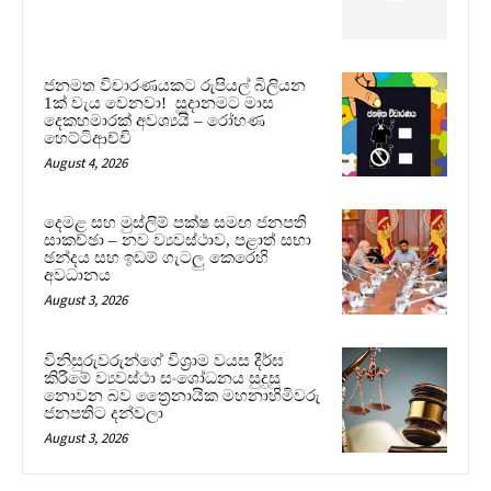
ජනමත විචාරණයකට රුපියල් බිලියන
1ක් වැය වෙනවා! සූදානමට මාස
දෙකහමාරක් අවශ්‍යයි – රෝහණ
හෙට්ටිආච්චි
August 4, 2026
දෙමළ සහ මුස්ලිම් පක්ෂ සමඟ ජනපති
සාකච්ඡා – නව ව්‍යවස්ථාව, පළාත් සභා
ඡන්දය සහ ඉඩම් ගැටලු කෙරෙහි
අවධානය
August 3, 2026
විනිසුරුවරුන්ගේ විශ්‍රාම වයස දීර්ඝ
කිරීමේ ව්‍යවස්ථා සංශෝධනය සුදුසු
නොවන බව ත්‍රෛනායික මහනාහිමිවරු
ජනපතිට දන්වලා
August 3, 2026