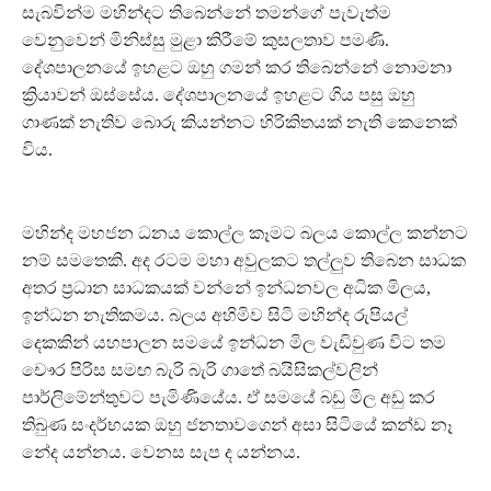
සැබවින්ම මහින්දට තිබෙන්නේ තමන්ගේ පැවැත්ම
වෙනුවෙන් මිනිස්සු මුළා කිරීමේ කුසලතාව පමණි.
දේශපාලනයේ ඉහළට ඔහු ගමන් කර තිබෙන්නේ නොමනා
ක්‍රියාවන් ඔස්සේය. දේශපාලනයේ ඉහළට ගිය පසු ඔහු
ගාණක් නැතිව බොරු කියන්නට හිරිකිතයක් නැති කෙනෙක්
විය.
මහින්ද මහජන ධනය කොල්ල කෑමට බලය කොල්ල කන්නට
නම් සමතෙකි. අද රටම මහා අවුලකට තල්ලුව තිබෙන සාධක
අතර ප්‍රධාන සාධකයක් වන්නේ ඉන්ධනවල අධික මිලය,
ඉන්ධන නැතිකමය. බලය අහිමිව සිටි මහින්ද රුපියල්
දෙකකින් යහපාලන සමයේ ඉන්ධන මිල වැඩිවුණ විට තම
චෞර පිරිස සමඟ බැරි බැරි ගාතේ බයිසිකල්වලින්
පාර්ලිමේන්තුවට පැමිණියේය. ඒ සමයේ බඩු මිල අඩු කර
තිබුණ සංදර්භයක ඔහු ජනතාවගෙන් අසා සිටියේ කන්ඩ නෑ
නේද යන්නය. වෙනස සැප ද යන්නය.