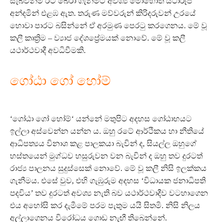
සැබවින්ම රට බේරා ගැනීමට අවශ්‍ය මොහොත යථාරූපී
අන්දමින් එළඹ ඇත. තරුණ මව්වරුන් කිරිදරුවන් උරයේ
හොවා පාරට බසින්නේ ඒ අරමුණ පෙරටු කරගෙනය. මේ වූ
කලී කෘත්‍රිම – ව්‍යාජ දේශප්‍රේමයක් නොවේ. මේ වූ කලී
යථාර්ථවාදී අවධිවීමකි.
ගෝඨා ගෝ හෝම්
‘ගෝඨා ගෝ හෝම්‘ යන්නේ මතුපිට අදහස ගෝඨාභයට
ඉල්ලා අස්වෙන්න යන්න ය. ඔහු රටේ ආර්ථිකය හා නීතියේ
ආධිපත්‍යය විනාශ කළ පාලකයා බැවින් ද, සියල්ල ඔහුගේ
හස්තයෙන් මුග්ධව හසුරුවන වන බැවින් ද ඔහු තව දුරටත්
රාජ්‍ය පාලනය සුදුස්සෙක් නොවේ. මේ වූ කලී නිසි ඉලක්කය
ගැනීමය. එසේ වුව, එහි ගැඹුරුම අදහස ‘විධායක ජනාධිපති
පදවිය’ තව දුරටත් අවශ්‍ය නැති බව යථාර්ථවාදීව වටහාගෙන
එය අහෝසි කර දැමීමේ පරම පැතුම යයි සිතමි. නිසි නිලය
අල්ලාගෙනය විරෝධය ගොඩ නැඟී තිබෙන්නේ.