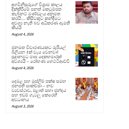
අගවිනිසුරුගේ විශ්‍රාම කාලය
දික්කිරීමේ පනත් කෙටුම්පත
කැබිනට් මණ්ඩලය අනුමත
කරයි… කිසිවකුට කන්දීමට
අවශ්‍ය නැති බව අධිකරණ ඇමති
කියයි
August 4, 2026
ජනමත විචාරණයකට රුපියල්
බිලියන 1ක් වැය වෙනවා!
සූදානමට මාස දෙකහමාරක්
අවශ්‍යයි – රෝහණ හෙට්ටිආච්චි
August 4, 2026
දෙමළ සහ මුස්ලිම් පක්ෂ සමඟ
ජනපති සාකච්ඡා – නව
ව්‍යවස්ථාව, පළාත් සභා ඡන්දය
සහ ඉඩම් ගැටලු කෙරෙහි
අවධානය
August 3, 2026