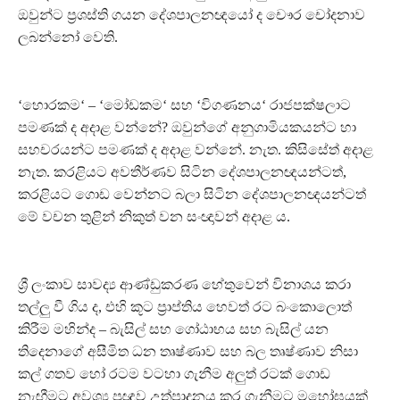
ඔවුන්ට ප්‍රශස්ති ගයන දේශපාලනඥයෝ ද චෞර චෝදනාව
ලබන්නෝ වෙති.
‘හොරකම‘ – ‘මෝඩකම‘ සහ ‘විගණනය‘ රාජපක්ෂලාට
පමණක් ද අදාළ වන්නේ? ඔවුන්ගේ අනුගාමියකයන්ට හා
සහචරයන්ට පමණක් ද අදාළ වන්නේ. නැත. කිසිසේත් අදාළ
නැත. කරළියට අවතීර්ණව සිටින දේශපාලනඥයන්ටත්,
කරළියට ගොඩ වෙන්නට බලා සිටින දේශපාලනඥයන්ටත්
මේ වචන තුළින් නිකුත් වන සංඥාවන් අදාළ ය.
ශ්‍රී ලංකාව සාවද්‍ය ආණ්ඩුකරණ හේතුවෙන් විනාශය කරා
තල්ලු වී ගිය ද, එහි කූට ප්‍රාප්තිය හෙවත් රට බංකොලොත්
කිරීම මහින්ද – බැසිල් සහ ගෝඨාභය සහ බැසිල් යන
තිදෙනාගේ අසීමිත ධන තෘෂ්ණාව සහ බල තෘෂ්ණාව නිසා
කල් ගතව හෝ රටම වටහා ගැනීම අලුත් රටක් ගොඩ
නැඟීමට අවශ්‍ය ප්‍රඥාව උත්පාදනය කර ගැනීමට මහෝඝයක්