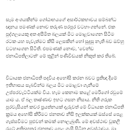
සෑම අංශයකින්ම ගෝඨාභයගේ අසාර්ථකභාවය සම්බන්ධ
ඥානය පමණක් නොව තරුණ පරපුර වටහා ගන්නේ. එක
පුද්ගලයෙකු අත අසීමිත බලයක් මිට මොළවාගෙන සිටීම
රටක යහ පැවැත්මට කිසි ලෙසකින් හෝ සුදුසු නැති බව ඔව්හු
වටහාගෙන සිටිති. එපමණක් නොව, ‘වෙන්ඩ
ජනාධිපතිලාටත්‘ මේ තුළින් පණිවිඩයක් නිකුත් කර තිබේ.
විධායක ජනාධිපති පදවිය අහෝසි කරන බවට ප්‍රතිඥා දීමේ
ඉතිහාසය සැබවින්ම බලය මිට මොළවා ගැනීමේ
උප්පරවැට්ටියක්ම විය. හැම කෙනාම කළේ මෙරිගෝ රවුමේ
යාම ය. ඒ බල තෘෂ්ණාව ඉහට ගසන නිසාය. නීති ගරුක
පුරවැසියන් කවර ප්‍රයත්නයක් දැරුවත් මේ විධායක ජනාධිපති
ක්‍රමය අහෝසි කිරීමට ජනතාව නිසි ඉලක්කයක් ඔස්සේ පෙළ
ගැස්සවීමට පුළුවන් කමක් නොලැබුණි. මේ අවස්ථාව වූකලී
රටේ අතිබහුතර ජනතාව පෙළ ගැසී සිටින අවස්ථාවය. මා