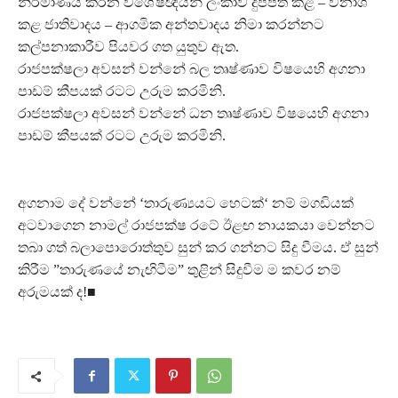
නිර්මාණය කරන විශේෂඥයන් ලංකාව දුප්පත් කළ – විනාශ
කළ ජාතිවාදය – ආගමික අන්තවාදය නිමා කරන්නට
කල්පනාකාරීව පියවර ගත යුතුව ඇත.
රාජපක්ෂලා අවසන් වන්නේ බල තෘෂ්ණාව විෂයෙහි අගනා
පාඩම් කීපයක් රටට උරුම කරමිනි.
රාජපක්ෂලා අවසන් වන්නේ ධන තෘෂ්ණාව විෂයෙහි අගනා
පාඩම් කීපයක් රටට උරුම කරමිනි.
අගනාම දේ වන්නේ ‘තාරුණ්‍යයට හෙටක්‘ නම් මගඩියක්
අටවාගෙන නාමල් රාජපක්ෂ රටේ ඊළඟ නායකයා වෙන්නට
තබා ගත් බලාපොරොත්තුව සුන් කර ගන්නට සිදු වීමය. ඒ සුන්
කිරීම ”තාරුණයේ නැඟිටීම” තුළින් සිදුවීම ම කවර නම්
අරුමයක් ද!■