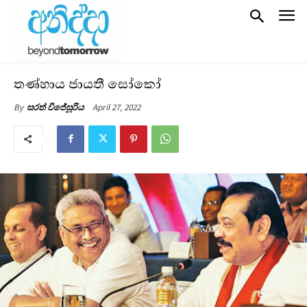
තණ්හාය ජායතී සෝකෝ
April 27, 2022
By
සරත් විජේසූරිය