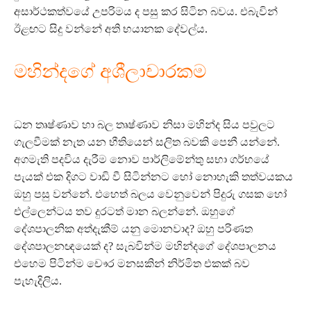
අසාර්ථකත්වයේ උපරිමය ද පසු කර සිටින බවය. එබැවින්
ඊළඟට සිදු වන්නේ අති භයානක දේවල්ය.
මහින්දගේ අශීලාචාරකම
ධන තෘෂ්ණාව හා බල තෘෂ්ණාව නිසා මහින්ද සිය පවුලට
ගැලවීමක් නැත යන භීතියෙන් සලිත බවකි පෙනී යන්නේ.
අගමැති පදවිය දැරීම නොව පාර්ලිමේන්තු සභා ගර්භයේ
පැයක් එක දිගට වාඩි වී සිටින්නට හෝ නොහැකි තත්වයකය
ඔහු පසු වන්නේ. එහෙත් බලය වෙනුවෙන් පිදුරු ගසක හෝ
එල්ලෙන්ටය තව දුරටත් මාන බලන්නේ. ඔහුගේ
දේශපාලනික අත්දැකීම් යනු මොනවාද? ඔහු පරිණත
දේශපාලනඥයෙක් ද? සැබවින්ම මහින්දගේ දේශපාලනය
එහෙම පිටින්ම චෞර මනසකින් නිර්මිත එකක් බව
පැහැදිලිය.