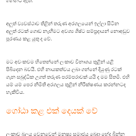
ගන්නට ඇත.
අලුත් ව්‍යවස්ථාව තිළින් තරුණ අරගලයෙන් ඉල්ලා සිටින
අලුත් රටක් ගොඩ නැඟීමට අවශ්‍ය ශිෂ්ට සම්ප්‍රදායන් නොඅඩුව
පූරණය කළ යුතු ද වේ.
මට අවංකවම හිතෙන්නේ ලංකාව විනාශය තුළින් යළි
පිබිදෙන බවයි. එහි නායකත්වය ලබා ගන්නේ දියුණු රටක්
ගැන සබුද්ධික උගත් තරුණ පරම්පරාවක් යයි ද මම සිතමි. එහි
යම් යම් පෙර නිමිති අරගලය තුළින් නිරීක්ෂණය කරන්නටද
හැකිවිය.
ගෝඨා කළ එක් දෙයක් වේ
ලංකාව බලය වෙනුවෙන් මනුෂ්‍ය සමාජය බෙදා භේද බින්න