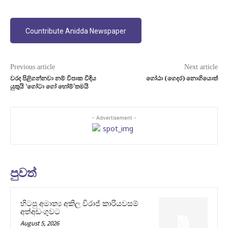
Countribute Anidda Newspaper
Previous article
Next article
වරද පිළිගන්නවා නම් විපාක විඳිය
ගෝඨා (ගෙදර) නොගියොත්
යුතුයි ‘ගෝටා ගෝ හෝම්’තමයි
- Advertisement -
පුවත්
හිටපු අමාත්‍ය අකිල විරාජ් කාරියවසම්
අත්අඩංගුවට
August 5, 2026