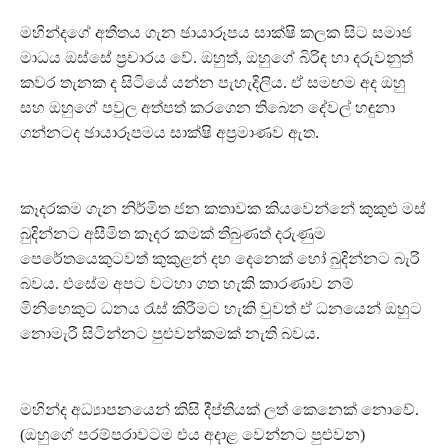
මහින්දගේ අතීතය ගැන ඡායාරූපය සාක්ෂි කලක සිට සමාජ
මාධය ඔස්සේ ප්‍රචාරය වේ. ඔහුත්, ඔහුගේ බිරිඳ හා දරුවනුත්
කවර තැනක ද සිටියේ යන්න පැහැදිලිය. ඒ සමඟම අද ඔහු
සහ ඔහුගේ පවුල අත්පත් කරගෙන තිබෙන දේවල් හඳුනා
ගන්නටද ඡායාරූපමය සාක්ෂි අප්‍රමාණව ඇත.
කෑදරකම ගැන නිර්මිත ජන කතාවක කියවෙන්නේ කුකුළු මස්
බුදින්නට අසීමිත කෑදර කමක් තිබුණත් දරුණුම
පෙරේතයෙකුටවත් කුකුළන් දහ දෙනෙක් හෝ බුදින්නට බැරි
බවය. එසේම අපට වටහා ගත හැකි කාරණාව නම්
මිනිහෙකුට ධනය රැස් කිරීමට හැකි වුවත් ඒ ධනයෙන් ඔහුට
නොමැරී සිටින්නට පුළුවන්කමක් නැති බවය.
මහින්ද අධ්‍යාපනයෙන් කිසි දීප්තියක් ලත් කෙනෙක් නොවේ.
(ඔහුගේ පරම්පරාවටම එය අදාළ වෙන්නට පුළුවන)