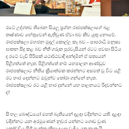
රටේ උද්ගතව තිබෙන සියලු ප්‍රශ්න රාජපක්ෂලාගේ බළ
තෘෂ්ණාව හේතුවෙන් ඇතිවුණ ඒවා බව කිව යුතු නොවේ.
රාජපක්ෂලා මහජන මුදල් කොල්ල කෑ බව – සාපරාධී මනුෂ්‍ය
ඝාතන සිදු කළ බව නීති ගරුක පුරවැසියන් රටට පවසා සිටිය
ද රටේ වැඩි පිරිසක් යථාර්ථවාදී අන්දමින් ඒ සත්‍යයන්
පිළිගත්තේ නැත. පිළිගත්තේ නම් යහපාලන ආණ්ඩුව
රාජපක්ෂලාට නීතිය ක්‍රියාත්මක කරන්නට අසමත් වූ විට යළි
රට භාර දෙන්නට ඔවුන්ව තෝරා ගන්නේ නැත.
රාජපක්ෂලාට රට යළි භාර දුන්නේ යහ පාලනයට රිදවන්නට
ද?
සිංහල බෞද්ධයෝ මහත් බැතියෙන් දළඳා වදින්නට යති. දළඳා
වඳින්නට යන අරමුණෙන් නුවර යන්නට ගොඩ වුණ
කෝච්චිය පීලී පැන්න නිසා දළදා වැඳිය යුතු නැතැයි