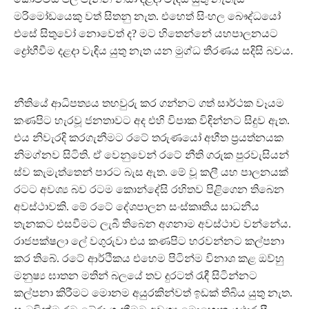
මරිමෝඩයෙකු වත් සිතනු නැත. එහෙත් සිංහල බෞද්ධයෝ
එසේ සිතුවෝ නොවෙත් ද? මට හිතෙන්නේ යහපාලනයට
ද්‍රෝහීවීම දළදා වැඳිය යුතු නැත යන මුග්ධ තීරණය සදිසි බවය.
නීතියේ ආධිපත්‍යය තහවුරු කර ගන්නට ගත් සාර්ථක වෑයම
කණපිට හැරවූ ජනතාවට අද එහි විපාක විඳින්නට සිදුව ඇත.
එය නිවැරදි කරගැනීමට රටේ තරුණයෝ අභීත ප්‍රයත්නයක
නිමග්නව සිටිති. ඒ වෙනුවෙන් රටේ නීති ගරුක පුරවැසියන්
ස්ව කැමැත්තෙන් පාරට බැස ඇත. මේ වූ කලී යහ පාලනයක්
රටට අවශ්‍ය බව රටම කොන්දේසි රහිතව පිළිගෙන තිබෙන
අවස්ථාවකි. මේ රටේ දේශපාලන සංස්කෘතිය සාධනීය
තැනකට එසවීමට ලැබී තිබෙන අගනාම අවස්ථාව වන්නේය.
රාජපක්ෂලා ලේ වගුරුවා එය කණපිට හරවන්නට කල්පනා
කර තිබේ. රටේ ආර්ථිකය එහෙම පිටින්ම විනාශ කළ ඔව්හු
මනුෂ්‍ය ඝාතන මතින් බලයේ තව දුරටත් රැඳී සිටින්නට
කල්පනා කිරීමට මොනම අයුරකින්වත් ඉඩක් තිබිය යුතු නැත.