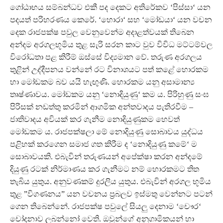
ගෝඨාභය සම්බන්ධව එකී පද දෙකට අතිරේකව ‘පිස්සා‘ යන
පදයත් පරිහරණය කෙරේ. ‘හොරා‘ සහ ‘මෝඩයා‘ යන වචන
දෙක රාජපක්ෂ පවුල වෙනුවෙන්ම අදාළත්වයක් තිබෙන
අන්දම අරගලභූමිය තුළ සැරි සරන කාට වුව විවිධ මට්ටම්වල
විරෝධතා පළ කිරීම් ඔස්සේ විද්‍යමාන වේ. තරුණ අරගලය
තුළින් උද්දීපනය වන්නේ රට විනාශයට පත් කළේ හොරකම
හා මෝඩකම බව යයි හැඟුණි. හොරකම යනු අසාමාන්‍ය
තෘෂ්ණාවය. මෝඩකම යනු ‘නොදියුණු‘ කම ය. පිරිහුණු සංඝ
පිරිසක් නඩත්තු කරමින් ආගමික අන්තවාදය පැතිරවීම –
ජාතිවාදය අවියක් කර ගැනීම නොදියුණුකම හෙවත්
මෝඩකම ය. රාජපක්ෂලා මේ නොදියුණු සොබාවය යුද්ධය
පළිහක් කරගෙන සමාජ ගත කිරීම ද ‘නොදියුණු කමේ‘ ම
සොබාවයකි. එබැවින් තරුණයන් අපේක්ෂා කරන අන්දමේ
දියුණු රටක් නිර්මාණය කර ගැනීමට නම් හොරකමට තිත
තැබිය යුතුය. අනුවණකම් දුරලිය යුතුය. එබැවින් අරගල භූමිය
තුළ ”විගණනය” යන වචනය ප්‍රබලව ඉස්මතු වෙන්නට පටන්
ගෙන තිබෙන්නේ. රාජපක්ෂ පවුලේ සියලු දෙනාම ‘චෞර‘
චෝදනාව ලබන්නෝ වෙති. ඔවුන්ගේ අනුගාමිකයන් හා