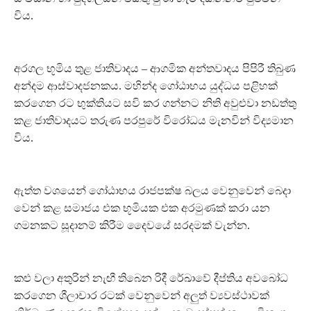
විය.
අරගල භූමිය තුළ ජාතිවාදය – ආගමික අන්තවාදය පිපිරී තිබුණ
අන්දම ආස්වාදජනකය. මහින්ද ගෝඨාභය යුද්ධය පළිහක්
කරගෙන රට භුක්තියට සවි කර ගන්නට නිති අවුළුවා නඩත්තු
කළ ජාතිවාදයට තරුණ පරපුරේ විරෝධය මැනවින් විද්‍යමාන
විය.
ඇත්ත වශයෙන් ගෝඨාභය රාජපක්ෂ බලය වෙනුවෙන් බෙදා
වෙන් කළ සමාජය එක භූමියක එක අරමුණක් කරා යන
ගමනකට සූදානම් කිරීම දෛවයේ සරදමක් වැන්න.
කළු වලා අතුරින් නැඟී තිබෙන රිදී රේඛාවේ දීප්තිය අවබෝධ
කරගෙන ශීලාචාර රටක් වෙනුවෙන් අලුත් ව්‍යවස්ථාවක්