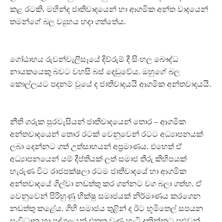
කළ රටකි. මහින්ද ජාතිවාදයෙන් හා ආගමික අන්ත වාදයෙන්
තමන්ගේ බල ව්‍යුහය හදා ගත්තේය.
ගෝඨාභය රුවන්වැලිසෑයේ දිව්රුම් දී සිංහල බෞද්ධ
නායකයෙකු බවට වහසි බස් දෙඩුවේය. ඔහුගේ බල
කොල්ලයට පදනම් වූයේ ද ජාතිවාදයයි ආගමික අන්තවාදයයි.
නීති ගරුක පුරවැසියන් ජාතිවාදයෙන් තොර – ආගමික
අන්තවාදයෙන් තොර රටක් වෙනුවෙන් රටට අධ්‍යාපනයක්
ලබා දෙන්නට ගත් උත්සාහයන් අප්‍රමාණය. එහෙත් ඒ
අධ්‍යාපනයෙන් යම් දීප්තියක් ලත් සමාජ තීරු කිහිපයක්
හැරුණ විට රාජපක්ෂලා රටම ජාතිවාදයේ හා ආගමික
අන්තවාදයේ ගිල්වා නඩත්තු කර ගන්නට වග බලා ගත්හ. ඒ
වෙනුවෙන් පිරිහුණු භික්ෂු සමාජයක් නිර්මාණය කරගෙන
නඩත්තු කළේය. ගිහි සමාජය තුළින් ද ඊට භූමිතෙල් සපයන
සංවිධාන හා පුද්ගලයන් එකතු වුණ හැටි දකින්නට පුළුවන්