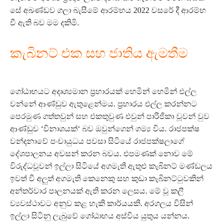
සේ අඛණ්ඩව ගලා බැසීමේ ආරම්භය 2022 වසරේ දී ආරම්භ
වී ඇති බව මම දකිමි.
කැබිනට් එක සහ ජාතිය ඇමතීම
ගෝඨාභයට අදෘශ්‍යමාන ප්‍රහාරයක් හෙමින් හෙමින් එල්ල
වන්නේ ආණ්ඩුව ඇතුළෙන්මය. ප්‍රහාරය එල්ල කරන්නට
පෙරමුණ ගත්තවුන් සහ එකතුවුණ එවුන් පාරිජිකා වූවන් වුව
ආණ්ඩුව ‘විනාශයක්‘ බව ඔවුන්ගෙන් ගම්‍ය විය. රාජපක්ෂ
වන්දනාවේ පංචායුධය පවසා සිටියේ රාජපක්ෂලාගේ
දේශපාලනය අවසන් කරන බවය. එපමණක් නොව මේ
විරුද්ධවූවන් ඉල්ලා සිටියේ අගමැති ඇතුළු කැබිනට් මණ්ඩලය
ඉවත් වී අලුත් අගමැති කෙනෙකු සහ කුඩා කැබිනට්ටුවකින්
අන්තර්වාර පාලනයක් ඇති කරන ලෙසය. මේ වූ කලී
ව්‍යවස්ථාවට අනුව කළ හැකි කාර්යයකි. අරගලය විසින්
ඉල්ලා සිටිනු ලැබුවේ ගෝඨාභය අස්විය යුතුය යන්නය.