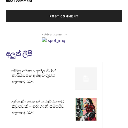
time I comment.
- Advertisement -
අලුත් ලිපි
හිටපු අමාත්‍ය අකිල විරාජ්
කාරියවසම් අත්අඩංගුවට
August 5, 2026
අභිසාරී: වෙනත් යථාර්ථයකට
කවුළුවක් – රොහාන් සමරජීව
August 4, 2026