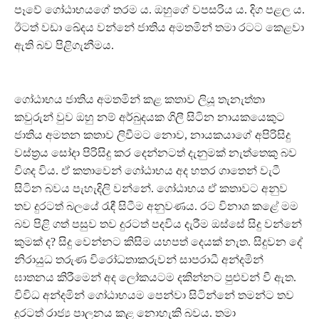
පෑවේ ගෝඨාභයගේ තරම ය. ඔහුගේ වපසරිය ය. දිග පළල ය.
ඊටත් වඩා ඛේදය වන්නේ ජාතිය අමතමින් තමා රටට කෙළවා
ඇති බව පිළිගැනීමය.
ගෝඨාභය ජාතිය අමතමින් කළ කතාව ලියූ තැනැත්තා
කවුරුන් වුව ඔහු නම් අර්බුදයක ගිලී සිටින නායකයෙකුට
ජාතිය අමතන කතාව ලිවීමට නොව, නායකයාගේ අපිරිසිදු
වස්ත්‍රය සෝදා පිරිසිදු කර දෙන්නටත් දැනුමක් නැත්තෙකු බව
විශද විය. ඒ කතාවෙන් ගෝඨාභය අද හතර ගාතෙන් වැටී
සිටින බවය පැහැදිලි වන්නේ. ගෝඨාභය ඒ කතාවට අනුව
තව දුරටත් බලයේ රැඳී සිටීම අනුවණය. රට විනාශ කළේ මම
බව පිළි ගත් පසුව තව දුරටත් පදවිය දැරීම ඔස්සේ සිදු වන්නේ
කුමක් ද? සිදු වෙන්නට කිසිම යහපත් දෙයක් නැත. සිදුවන දේ
නිරායුධ තරුණ විරෝධතාකරුවන් සාපරාධී අන්දමින්
ඝාතනය කිරීමෙන් අද ලෝකයටම දකින්නට පුළුවන් වී ඇත.
විවිධ අන්දමින් ගෝඨාභයම පෙන්වා සිටින්නේ තමන්ට තව
දුරටත් රාජ්‍ය පාලනය කළ නොහැකි බවය. තමා