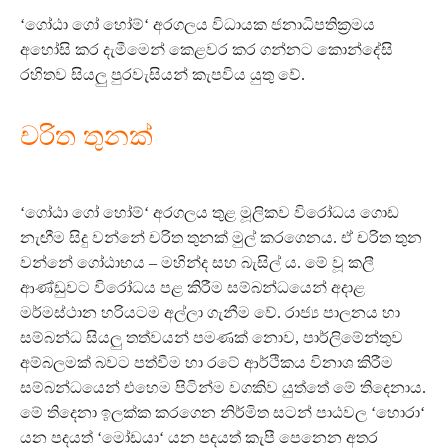
‘ගෝඨා ගෝ හෝම්‘ අරගලය විධායක ජනාධිපතික්‍රමය
අහෝසි කර දැමීමෙන් කෙළවර කර ගන්නට කොන්දේසි
රහිතව සියලු පුරවැසියන් කැපවිය යුතු වේ.
චරිත තුනක්
‘ගෝඨා ගෝ හෝම්‘ අරගලය තුළ මූලිකව විරෝධය ගොඩ
නැඟීම සිදු වන්නේ චරිත තුනක් මුල් කරගෙනය. ඒ චරිත තුන
වන්නේ ගෝඨාභය – මහින්ද සහ බැසිල් ය. මේ වූ කලී
ආණ්ඩුවට විරෝධය පළ කිරීම සම්බන්ධයෙන් අදාළ
මර්මස්ථාන හරියටම අල්ලා ගැනීම වේ. රාජ්‍ය පාලනය හා
සම්බන්ධ සියලු තත්වයන් පමණක් නොව, පාර්ලිමේන්තුව
අම්බලමක් බවට පත්වීම හා රටේ ආර්ථිකය විනාශ කිරීම
සම්බන්ධයෙන් එහෙම පිටින්ම වගකිව යුත්තේ මේ තිදෙනාය.
මේ තිදෙනා ඉලක්ක කරගෙන නිර්මිත සටන් පාඨවල ‘හොරා‘
යන පදයත් ‘මෝඩයා‘ යන පදයත් කැපී පෙනෙන අතර