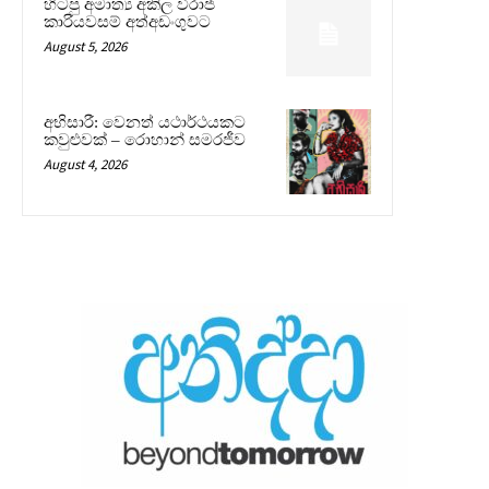
හිටපු අමාත්‍ය අකිල විරාජ්
කාරියවසම් අත්අඩංගුවට
August 5, 2026
අභිසාරී: වෙනත් යථාර්ථයකට
කවුළුවක් – රොහාන් සමරජීව
August 4, 2026