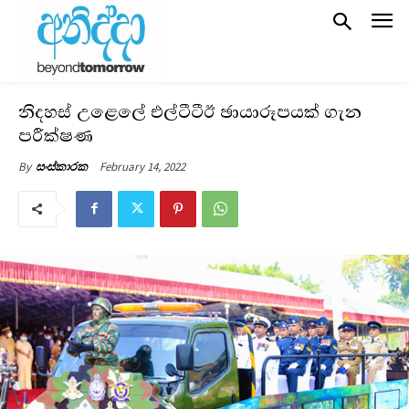
නිදහස් උළෙලේ එල්ටීටීඊ ඡායාරූපයක් ගැන
පරීක්ෂණ
February 14, 2022
By
සංස්කාරක