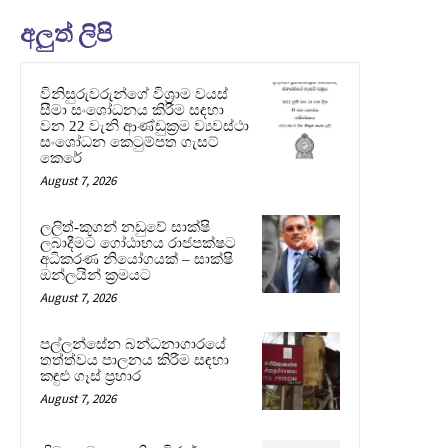
අලුත් ලිපි
විනිසුරුවරුන්ගේ විශ්‍රාම වයස්
සීමා සංශෝධනය කිරීම සඳහා
වන 22 වැනි ආණ්ඩුක්‍රම ව්‍යවස්ථා
සංශෝධන කෙටුම්පත ගැසට්
කෙරේ
August 7, 2026
ලලිත්-කූගන් නඩුවේ සාක්ෂි
ලබාදීමට ගෝඨාභය රාජපක්ෂට
අධිකරණ නියෝගයක් – සාක්ෂි
ඔන්ලයින් ක්‍රමයට
August 7, 2026
පල්ලන්සේන බන්ධනාගාරයේ
තත්ත්වය පාලනය කිරීම සඳහා
කඳුළු ගෑස් ප්‍රහාර
August 7, 2026