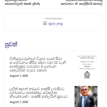
අනුරාධපුර රැස්වීම
සැකකාර වෛද්‍යවරයා කරුණු
පොහොට්ටුවේ එකක්: දුමින්ද
සඟවනවා: නි. සොලිසිටර් ජනරාල්
- Advertisement -
පුවත්
විනිසුරුවරුන්ගේ විශ්‍රාම වයස් සීමා
සංශෝධනය කිරීම සඳහා වන 22 වැනි
ආණ්ඩුක්‍රම ව්‍යවස්ථා සංශෝධන
කෙටුම්පත ගැසට් කෙරේ
August 7, 2026
ලලිත්-කූගන් නඩුවේ සාක්ෂි ලබාදීමට
ගෝඨාභය රාජපක්ෂට අධිකරණ
නියෝගයක් – සාක්ෂි ඔන්ලයින් ක්‍රමයට
August 7, 2026