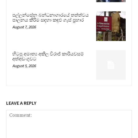
පල්ලන්සේන බන්ධනාගාරයේ තත්ත්වය
පාලනය කිරීම සඳහා කඳුළු ගෑස් ප්‍රහාර
August 7, 2026
හිටපු අමාත්‍ය අකිල විරාජ් කාරියවසම්
අත්අඩංගුවට
August 5, 2026
LEAVE A REPLY