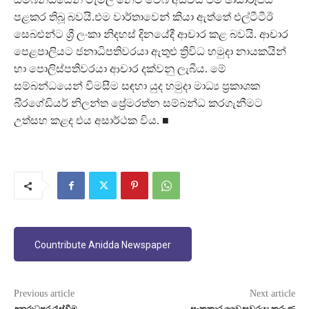
පළකර තිබූ බවයි.එම වාර්තාවෙන් කියා ඇත්තේ එල්ටීටීඊ
සෙබළුන්ට ශ්‍රී ලංකා නිදහස් දිනයේදී ආචාර කළ බවයි. ආචාර
පෙළපාලියට ජනාධිපතිවරයා ඇතුළු ත්‍රිවිධ හමුදා නායකයින්
හා පොලිස්පතිවරයා ආචාර දක්වනු ලැබීය. මේ
සම්බන්ධයෙන් විමසීම සඳහා යුද හමුදා මාධ්‍ය ප්‍රකාශක
බි්‍රගේඩියර් නිලන්ත ප්‍රේමරත්න සම්බන්ධ කරගැනීමට
උත්සහ කළද එය අසාර්ථක විය. ■
Countribute Anidda Newspaper
Previous article
Next article