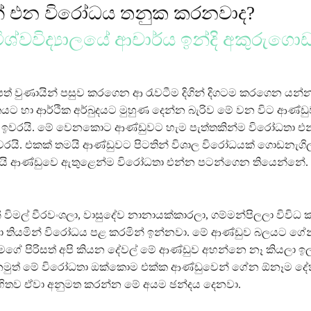
් එන විරෝධය තනුක කරනවාද?
ිශ්වවිද්‍යාලයේ ආචාර්ය ඉන්දි අකුරුගො
ත් වුණායින් පසුව කරගෙන ආ රැවටීම දිගින් දිගටම කරගෙන යන්
යට හා ආර්ථික අර්බුදයට මුහුණ දෙන්න බැරිව මේ වන විට ආණ්ඩ
ා ඉවරයි. මේ වෙනකොට ආණ්ඩුවට හැම පැත්තකින්ම විරෝධතා එ
යි. එකක් තමයි ආණ්ඩුවට පිටතින් විශාල විරෝධයක් ගොඩනැගිල
මයි ආණ්ඩුවෙ ඇතුළෙන්ම විරෝධතා එන්න පටන්ගෙන තියෙන්නේ.
් විමල් වීරවංශලා, වාසුදේව නානායක්කාරලා, ගම්මන්පිලලා විවි
්ඡා තියමින් විරෝධය පළ කරමින් ඉන්නවා. මේ ආණ්ඩුව බලයට ගේන
 මගේ පිරිසත් අපි කියන දේවල් මේ ආණ්ඩුව අහන්නෙ නෑ කියලා ඉල
නමුත් මේ විරෝධතා ඔක්කොම එක්ක ආණ්ඩුවෙන් ගේන ඕනෑම ද
හිතව ඒවා අනුමත කරන්න මේ අයම ඡන්දය දෙනවා.