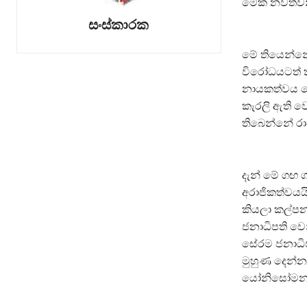
මේක නවත්වන්
සංස්කාරක
මේ තියෙන්නේ
විරෝධයටත් 
නායකත්වය ද
කැරලි ඇති 
තිබෙන්නේ රා
දැන් මේ ගඟ 
අරාජිකත්වයය
කියලා කල්ප
ජනාධිපති වෙ
සේරම ජනාධිප
මුහුණ දෙන්න
යෝනිසෝමනස