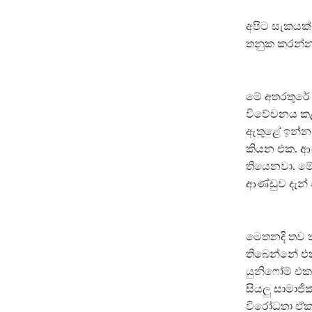
අපිට සැකයක
තනුක කරන්නට
මේ අතරතුරේ අ
විවේචනය කළ 
ඇතුළේ ඉන්න
කියන එක. ආණ
තියෙනවා. මේ
ආණ්ඩුව දැන
මෙතනදි තව ත
තිබෙන්නේ එක්
යුනිෆෝම් එක
සියලු සාමාජ
විරෝධතා ඒකර