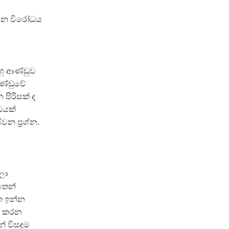
 එන විරෝධය
හු ආණ්ඩුව
ණ්ඩුවේ
ිරිසක් ද
ධයක්
න ප්‍රශ්න.
ලා
තෙන්
ෙ ඉන්න
නු කරන
 විසඳුම