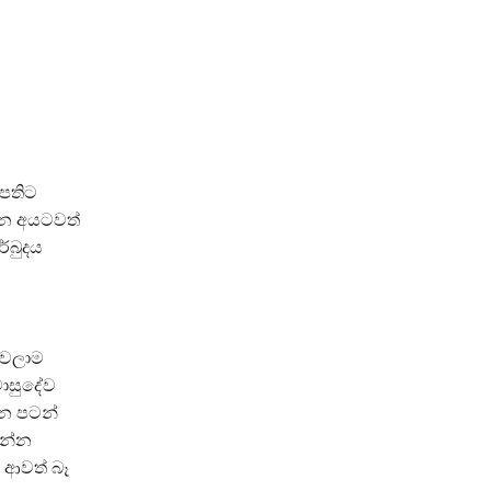
ිපතිට
ියන අයටවත්
ර්බුදය
වෙලාම
වාසුදේව
්න පටන්
වන්න
ේ ආවත් බෑ