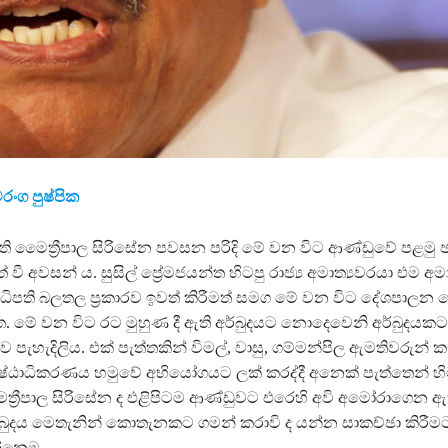
ංග පුෂ්පික
ති මෛත්‍රීපාල සිරිසේන පවසන පරිදි මේ වන විට ආණ්ඩුවේ පළමු 
ුත් වී අවසන් ය. සුසිල් ප්‍රේමජයන්ත හිටපු රාජ්‍ය අමාත්‍යවරයා එම අමා
ධිපති බලතල ප්‍රකාරව ඉවත් කිරීමත් සමග මේ වන විට දේශපාලන 
ඇත. මේ වන විට රට මුහුණ දී ඇති අර්බුදයට නොදෙවෙනි අර්බුදයක
බව පැහැදිලිය. එක් පැත්තකින් විමල්, වාසු, ගම්මන්පිල ඇමතිවරුන් ක
රේෂ්ඨාධිකරණය හමුවේ අභියෝගයට ලක් කරද්දී අනෙක් පැත්තෙන් හි
ත්‍රීපාල සිරිසේන ද එළිපිටම ආණ්ඩුවට එරෙහි අවි අමෝරාගෙන ඇ
බුදය මෙතැනින් කොතැනකට ගමන් කරාවි ද යන්න සාකච්ඡා කිරී
්නෙමු.