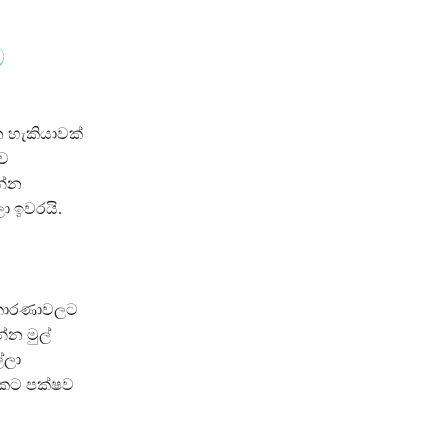
ඩ
න හැකියාවක්
ුව
න්න
ා ඉවරයි.
ධ කාරණාවලට
්න මුල්
්ලා
ේකට පක්ෂව