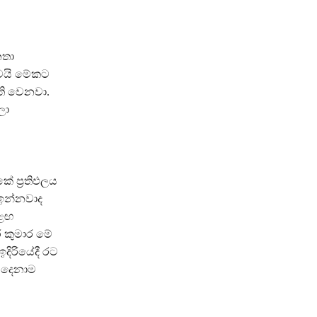
නතා
වයි මේකට
ි වෙනවා.
ලා
 ප්‍රතිඵලය
ඉන්නවාද
ළඟ
ර කුමාර මේ
ිරියේදී රට
 දෙනාම