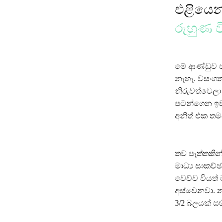
එළියෙන
රුහුණ ව
මේ ආණ්ඩුව ප
නැහැ. වසංගත
නිරුවත්වෙල
පටන්ගෙන ඉවර
අනිත් එක ත
තව පැත්තකින
මාධ්‍ය සාකච
වෙච්ච වියත්
අස්වෙනවා. 
3/2 බලයක් ස