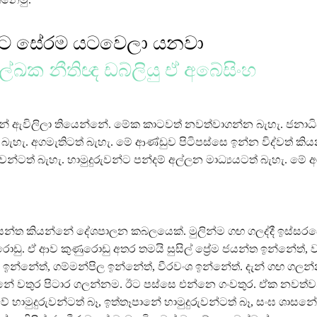
හට සේරම යටවෙලා යනවා
 ලේඛක නීතිඥ ඩබ්ලියු ඒ අබේසිංහ
දැන් ඇවිලිලා තියෙන්නේ. මේක කාටවත් නවත්වාගන්න බැහැ. ජනාධ
බැහැ. අගමැතිටත් බැහැ. මේ ආණ්ඩුව පිටිපස්සෙ ඉන්න විද්වත් ක
ුවන්ටත් බැහැ. හාමුදුරුවන්ට පන්දම් අල්ලන මාධ්‍යයටත් බැහැ. මේ අ
ේම ජයන්ත කියන්නේ දේශපාලන කබලයෙක්. මුලින්ම ගඟ ගලද්දී ඉස්සර
ඩු. ඒ ආව කුණුරොඩු අතර තමයි සුසිල් ප්‍රේම ජයන්ත ඉන්නේත්, 
ඉන්නේත්, ගම්මන්පිල ඉන්නේත්, වීරවංශ ඉන්නේත්. දැන් ගඟ ගලන
නේ වතුර පිටාර ගලන්නම. ඊට පස්සෙ එන්නෙ ගංවතුර. ඒක නවත්
වේ හාමුදුරුවන්ටත් බෑ, ඉත්තෑපානේ හාමුදුරුවන්ටත් බෑ, සංඝ ශාසන