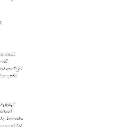
ා
 යනපොට
මෙයි,
මක් ආණ්ඩුව
එක දැන්ම
 ඇතුළේ
ගන්නේ
්ද රාජපක්ෂ
යකයෝ රැස්