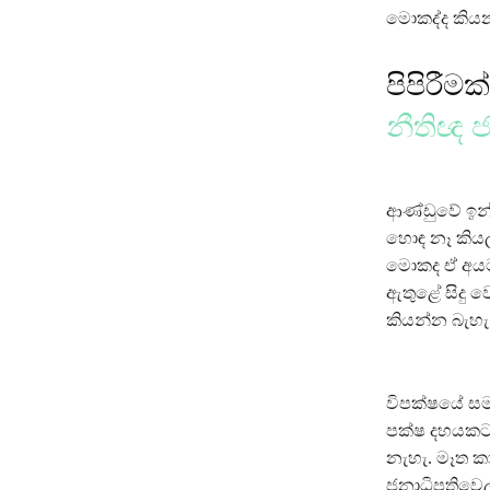
මොකද්ද කියන
පිපිරී
නීතිඥ ජා
ආණ්ඩුවේ ඉන
හොඳ නෑ කියලා
මොකද ඒ අයට 
ඇතුළේ සිදු 
කියන්න බැහැ
විපක්ෂයේ සම
පක්ෂ දහයකට 
නැහැ. මෑත ක
ජනාධිපතිවෙ