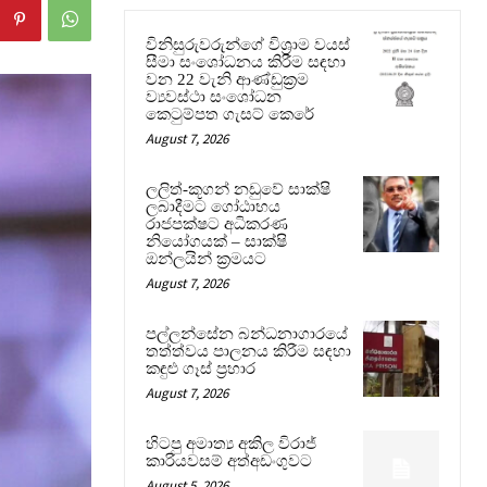
විනිසුරුවරුන්ගේ විශ්‍රාම වයස්
සීමා සංශෝධනය කිරීම සඳහා
වන 22 වැනි ආණ්ඩුක්‍රම
ව්‍යවස්ථා සංශෝධන
කෙටුම්පත ගැසට් කෙරේ
August 7, 2026
ලලිත්-කූගන් නඩුවේ සාක්ෂි
ලබාදීමට ගෝඨාභය
රාජපක්ෂට අධිකරණ
නියෝගයක් – සාක්ෂි
ඔන්ලයින් ක්‍රමයට
August 7, 2026
පල්ලන්සේන බන්ධනාගාරයේ
තත්ත්වය පාලනය කිරීම සඳහා
කඳුළු ගෑස් ප්‍රහාර
August 7, 2026
හිටපු අමාත්‍ය අකිල විරාජ්
කාරියවසම් අත්අඩංගුවට
August 5, 2026