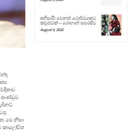
අභිසාරී: වෙනත් යථාර්ථයකට
කවුළුවක් – රොහාන් සමරජීව
August 4, 2026
ඡන්ද
ත්‍ය
වේදිකාව
ට ආණ්ඩුව
ැබිනට්
ටපු
ත. මෙ නිසා
මට කාලෝචිත