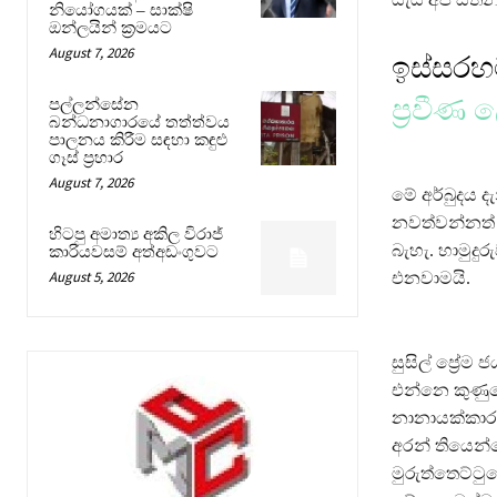
නියෝගයක් – සාක්ෂි
ඔන්ලයින් ක්‍රමයට
August 7, 2026
ඉස්සර
ප්‍රවීණ
පල්ලන්සේන
බන්ධනාගාරයේ තත්ත්වය
පාලනය කිරීම සඳහා කඳුළු
ගෑස් ප්‍රහාර
August 7, 2026
මේ අර්බුදය 
නවත්වන්නත් 
හිටපු අමාත්‍ය අකිල විරාජ්
බැහැ. හාමුදුර
කාරියවසම් අත්අඩංගුවට
August 5, 2026
එනවාමයි.
සුසිල් ප්‍ර
එන්නෙ කුණුරො
නානායක්කාර 
අරන් තියෙන්
මුරුත්තෙට්ටු