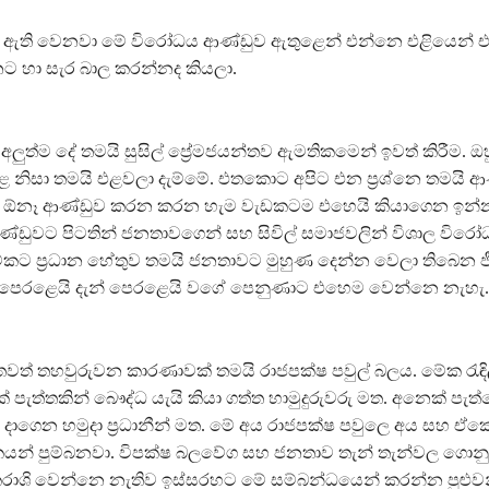
් ඇති වෙනවා මේ විරෝධය ආණ්ඩුව ඇතුළෙන් එන්නෙ එළියෙන්
 හා සැර බාල කරන්නද කියලා.
ලුත්ම දේ තමයි සුසිල් ප්‍රේමජයන්තව ඇමතිකමෙන් ඉවත් කිරීම. ඔ
නිසා තමයි එළවලා දැම්මේ. එතකොට අපිට එන ප්‍රශ්නෙ තමයි ආ
 ඕනෑ ආණ්ඩුව කරන කරන හැම වැඩකටම එහෙයි කියාගෙන ඉන්න ප
්ඩුවට පිටතින් ජනතාවගෙන් සහ සිවිල් සමාජවලින් විශාල විරෝ
කට ප්‍රධාන හේතුව තමයි ජනතාවට මුහුණ දෙන්න වෙලා තිබෙන ජීව
් පෙරළෙයි දැන් පෙරළෙයි වගේ පෙනුණාට එහෙම වෙන්නෙ නැහැ.
වත් තහවුරුවන කාරණාවක් තමයි රාජපක්ෂ පවුල් බලය. මේක රැඳි
 පැත්තකින් බෞද්ධ යැයි කියා ගත්ත හාමුදුරුවරු මත. අනෙක් පැත්
 දාගෙන හමුදා ප්‍රධානීන් මත. මේ අය රාජපක්ෂ පවුලෙ අය සහ ඒක
ිකයන් පුම්බනවා. විපක්ෂ බලවේග සහ ජනතාව තැන් තැන්වල ගො
ාශි වෙන්නෙ නැතිව ඉස්සරහට මේ සම්බන්ධයෙන් කරන්න පුළුවන්