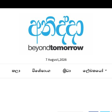
7 August,2026
කලා
විශේෂාංග
ක්‍රිඩා
ලේඛකයෝ