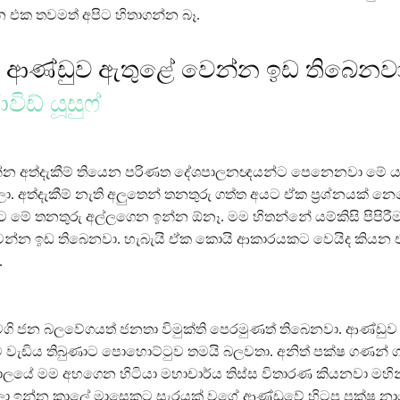
 එක තවමත් අපිට හිතාගන්න බෑ.
මක් ආණ්ඩුව ඇතුළේ වෙන්න ඉඩ තිබෙනව
විඩ් යූසුෆ්
්න අත්දැකීම් තියෙන පරිණත දේශපාලනඥයන්ට පෙනෙනවා මේ
. අත්දැකීම් නැති අලුතෙන් තනතුරු ගත්ත අයට ඒක ප්‍රශ්නයක් නෙ
මේ තනතුරු අල්ලගෙන ඉන්න ඕනෑ. මම හිතන්නේ යම්කිසි පිපිරී
වෙන්න ඉඩ තිබෙනවා. හැබැයි ඒක කොයි ආකාරයකට වෙයිද කියන 
.
ගි ජන බලවේගයත් ජනතා විමුක්ති පෙරමුණත් තිබෙනවා. ආණ්ඩුව
වැඩිය තිබුණාට පොහොට්ටුව තමයි බලවතා. අනිත් පක්ෂ ගණන් 
ාලයේ මම අහගෙන හිටියා මහාචාර්ය තිස්ස විතාරණ කියනවා මහින
ලා ඉන්න කාලේ මාසෙකට සැරයක් වගේ ආණ්ඩුවේ හිටපු පක්ෂ නා