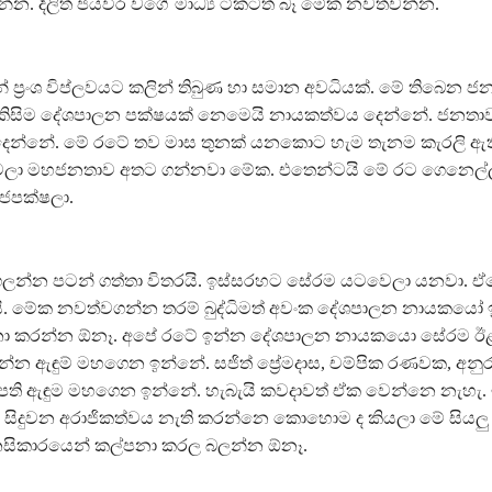
න. දිලිත් ජයවීර වගේ මාධ්‍ය ටිකටත් බෑ මේක නවත්වන්න.
 ප්‍රංශ විප්ලවයට කලින් තිබුණ හා සමාන අවධියක්. මේ තිබෙන ජ
කිසිම දේශපාලන පක්ෂයක් නෙමෙයි නායකත්වය දෙන්නේ. ජනතා
ෙන්නේ. මේ රටේ තව මාස තුනක් යනකොට හැම තැනම කැරලි ඇත
වෙලා මහජනතාව අතට ගන්නවා මේක. එතෙන්ටයි මේ රට ගෙනෙල්
ජපක්ෂලා.
ගලන්න පටන් ගත්තා විතරයි. ඉස්සරහට සේරම යටවෙලා යනවා. ඒකේ
ි. මේක නවත්වගන්න තරම් බුද්ධිමත් අවංක දේශපාලන නායකයෝ 
නා කරන්න ඕනෑ. අපේ රටේ ඉන්න දේශපාලන නායකයො සේරම ඊ
න්න ඇඳුම් මහගෙන ඉන්නේ. සජිත් ප්‍රේමදාස, චම්පික රණවක, අනු
ති ඇඳුම මහගෙන ඉන්නේ. හැබැයි කවදාවත් ඒක වෙන්නෙ නැහැ. ඉද
 සිදුවන අරාජිකත්වය නැති කරන්නෙ කොහොම ද කියලා මේ සියලු
ිකාරයෙන් කල්පනා කරල බලන්න ඕනෑ.