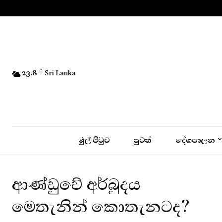
No menu items!
23.8
C
Sri Lanka
මුල් පිටුව
පුවත්
දේශපාලන
ආණ්ඩුවේ අර්බුදය
මෙතැනින් කොතැනටද?