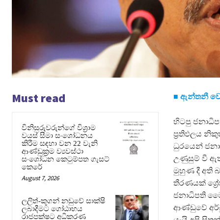
Must read
■ ඇන්තනී වෙර
හිටපු ජනාධිප
විනිසුරුවරුන්ගේ විශ්‍රාම
ප්‍රතිඵලය නික
වයස් සීමා සංශෝධනය
කිරීම සඳහා වන 22 වැනි
ධුරයෙන් ජනා
ආණ්ඩුක්‍රම ව්‍යවස්ථා
උණුසුම් වී 
සංශෝධන කෙටුම්පත ගැසට්
කෙරේ
මුහුණ දී අති 
August 7, 2026
තීරණයක් ශ්‍
ජනාධිපති මෛ
ලලිත්-කූගන් නඩුවේ සාක්ෂි
ආණ්ඩුවේ අර්
ලබාදීමට ගෝඨාභය
රාජපක්ෂට අධිකරණ
යැයි අපි සිතන