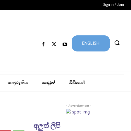
Sign in / Join
ENGLISH
කතුවැකිය
කාටූන්
විඩීයෝ
- Advertisement -
අලුත් ලිපි