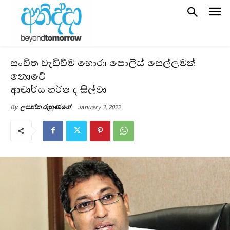
සංචිත වැඩිවීම හොරා පොලිස් සෙල්ලමක්
නොවේ
ආචාර්ය හර්ෂ ද සිල්වා
January 3, 2022
By
ලසන්ත රුහුණගේ