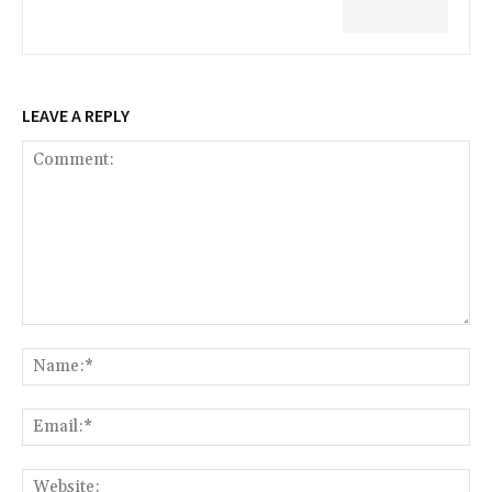
LEAVE A REPLY
Comment:
Na
Ema
Web