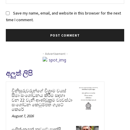
Save my name, email, and website in this browser for the next
time I comment.
- Advertisement -
අලුත් ලිපි
විනිසුරුවරුන්ගේ විශ්‍රාම වයස්
සීමා සංශෝධනය කිරීම සඳහා
වන 22 වැනි ආණ්ඩුක්‍රම ව්‍යවස්ථා
සංශෝධන කෙටුම්පත ගැසට්
කෙරේ
August 7, 2026
ලලිත්-කූගන් නඩුවේ සාක්ෂි