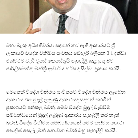
මහා බැංකු අධිපතිවරයා සඳහන් කර ඇති ආකාරයට ශ්‍රී
ලංකාවේ විදේශ විනිමය සංචිතය ඩොලර් බිලියන 3.1 දක්වා
එක්වරම වැඩි වූයේ කෙසේදැයි පැහැදිලි කළ යුතු බව
පාර්ලිමේන්තු මන්ත්‍රී ආචාර්ය හර්ෂ ද සිල්වා ප්‍රකාශ කරයි.
මෙතෙක් විදේශ විනිමය සංචිතයට විදේශ විනිමය ලැබෙන
ආකාරය එම මුදල් ලැබුණු ආකාරයද සඳහන් කරමින්
ප්‍රකාශයට පත්කළ බවත්, මෙම විදේශ මුදල් වැඩිවීම
සම්බන්ධයෙන් මුදල් ලැබුණු ආකාරය පැහැදිලි කර නැති
බවත්, විදේශ විනිමය සම්බන්ධයෙන් මෙම තත්වය හොරා
පොලිස් සෙල්ලමක් නොවන බවත් ඔහු පැහැදිලි කරයි.