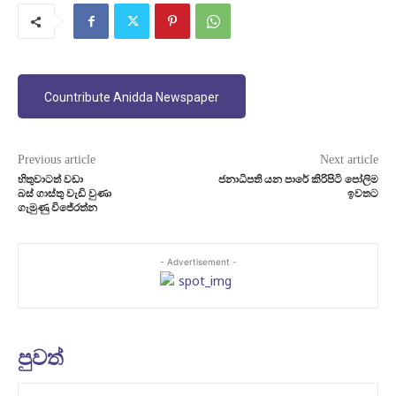
Countribute Anidda Newspaper
Previous article
Next article
හිතුවාටත් වඩා
ජනාධිපති යන පාරේ කිරිපිටි පෝලිම
බස් ගාස්තු වැඩි වුණා
ඉවතට
ගැමුණු විජේරත්න
- Advertisement -
පුවත්