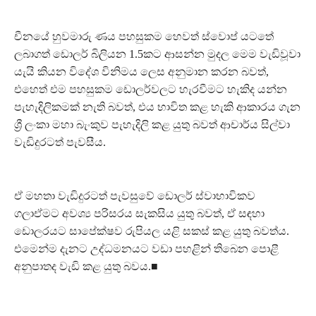
චීනයේ හුවමාරු ණය පහසුකම හෙවත් ස්වොප් යටතේ
ලබාගත් ඩොලර් බිලියන 1.5කට ආසන්න මුදල මෙම වැඩිවූවා
යැයි කියන විදේශ විනිමය ලෙස අනුමාන කරන බවත්,
එහෙත් එම පහසුකම ඩොලර්වලට හැරවීමට හැකිද යන්න
පැහැදිලිකමක් නැති බවත්, එය භාවිත කළ හැකි ආකාරය ගැන
ශ්‍රී ලංකා මහා බැංකුව පැහැදිලි කළ යුතු බවත් ආචාර්ය සිල්වා
වැඩිදුරටත් පැවසීය.
ඒ මහතා වැඩිදුරටත් පැවසුවේ ඩොලර් ස්වාභාවිකව
ගලාඒමට අවශ්‍ය පරිසරය සැකසිය යුතු බවත්, ඒ සඳහා
ඩොලරයට සාපේක්ෂව රුපියල යළි සකස් කළ යුතු බවත්ය.
එමෙන්ම දැනට උද්ධමනයට වඩා පහළින් තිබෙන පොළී
අනුපාතද වැඩි කළ යුතු බවය.■