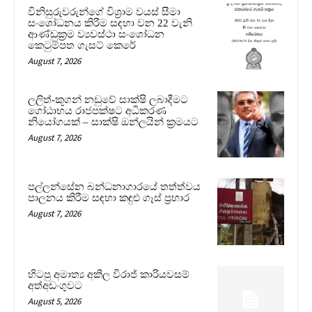
විනිසුරුවරුන්ගේ විශ්‍රාම වයස් සීමා
සංශෝධනය කිරීම සඳහා වන 22 වැනි
ආණ්ඩුක්‍රම ව්‍යවස්ථා සංශෝධන
කෙටුම්පත ගැසට් කෙරේ
August 7, 2026
ලලිත්-කූගන් නඩුවේ සාක්ෂි ලබාදීමට
ගෝඨාභය රාජපක්ෂට අධිකරණ
නියෝගයක් – සාක්ෂි ඔන්ලයින් ක්‍රමයට
August 7, 2026
පල්ලන්සේන බන්ධනාගාරයේ තත්ත්වය
පාලනය කිරීම සඳහා කඳුළු ගෑස් ප්‍රහාර
August 7, 2026
හිටපු අමාත්‍ය අකිල විරාජ් කාරියවසම්
අත්අඩංගුවට
August 5, 2026