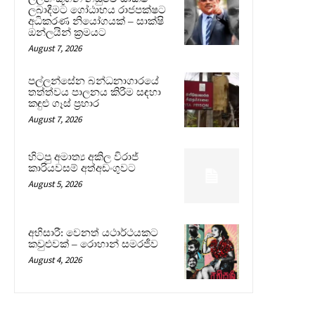
ලබාදීමට ගෝඨාභය රාජපක්ෂට
අධිකරණ නියෝගයක් – සාක්ෂි
ඔන්ලයින් ක්‍රමයට
August 7, 2026
පල්ලන්සේන බන්ධනාගාරයේ
තත්ත්වය පාලනය කිරීම සඳහා
කඳුළු ගෑස් ප්‍රහාර
August 7, 2026
හිටපු අමාත්‍ය අකිල විරාජ්
කාරියවසම් අත්අඩංගුවට
August 5, 2026
අභිසාරී: වෙනත් යථාර්ථයකට
කවුළුවක් – රොහාන් සමරජීව
August 4, 2026