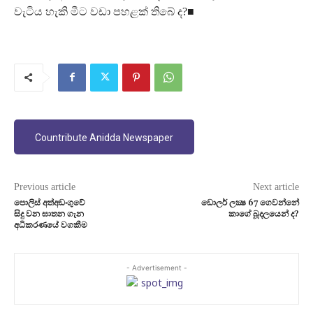
වැටිය හැකි මීට වඩා පහළක් තිබේ ද?■
Countribute Anidda Newspaper
Previous article
Next article
පොලිස් අත්අඩංගුවේ
ඩොලර් ලක්‍ෂ 67 ගෙවන්නේ
සිදු වන ඝාතන ගැන
කාගේ බූදලයෙන් ද?
අධිකරණයේ වගකීම
- Advertisement -