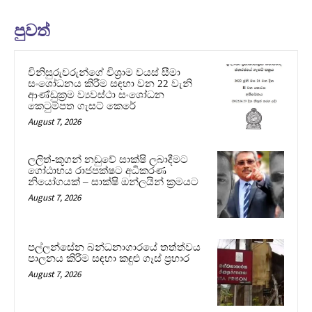
පුවත්
විනිසුරුවරුන්ගේ විශ්‍රාම වයස් සීමා
සංශෝධනය කිරීම සඳහා වන 22 වැනි
ආණ්ඩුක්‍රම ව්‍යවස්ථා සංශෝධන
කෙටුම්පත ගැසට් කෙරේ
August 7, 2026
ලලිත්-කූගන් නඩුවේ සාක්ෂි ලබාදීමට
ගෝඨාභය රාජපක්ෂට අධිකරණ
නියෝගයක් – සාක්ෂි ඔන්ලයින් ක්‍රමයට
August 7, 2026
පල්ලන්සේන බන්ධනාගාරයේ තත්ත්වය
පාලනය කිරීම සඳහා කඳුළු ගෑස් ප්‍රහාර
August 7, 2026