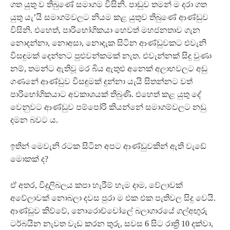
ගත යුතු ව තිබුණේ සමාගම විසිනි. පාඩුව තමන් ම දරා ගත
යුතු යැ’යි සමාගම්වලට නියම කළ යුතුව තිබුණේ ආණ්ඩුව
විසිනි. එහෙත්, පාරිභෝගිකයා හෙවත් මහජනතාව ගැන
නොදන්නා, නොඅසා, නොදැක සිටින ආණ්ඩුවකට එවැනි
විසඳුමක් දෙන්නට පුළුවන්කමක් නැත. එවැන්නක් සිදු වුණා
නම්, තමන්ට ඇතිවූ මර බිය ඇතුළු අනෙක් අලාභවලට අඩු
ගණනේ ආණ්ඩුව විසඳුමක් දුන්නා යැයි සිතන්නට වත්
පාරිභෝගිකයාට අවකාශයක් තිබුණි. එහෙත් කළ යුතු දේ
වෙනුවට ආණ්ඩුව පම්පෝරි කියන්නේ සමාගම්වලට නඩු
දමන බවට ය.
ඉතින් මෙවැනි රටක සිටින අපට ආණ්ඩුවකින් ඇති වැඩේ
මොකක් ද?
ඒ අතර, විදුලිබලය කපා හැරීම් හැම දාම, වේලාවක්
අවේලාවක් නොබලා දවස පුරා ම එක එක පැතිවල සිදු වෙයි.
ආණ්ඩුව කිව්වේ, නොරොච්චෝලේ බලාගාරයේ ගල්අඟුරු
ටර්බයින නැවත වැඩ කරන තුරු, සවස 6 සිට රාත්‍රි 10 දක්වා,