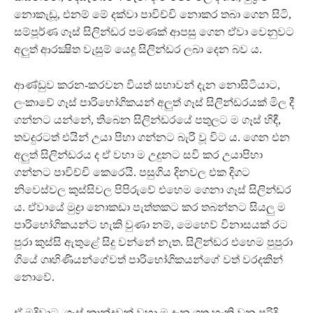
නොකැඩූ, එනම් මේ දක්වා පාවිච්චි නොකර තබා ගෙන සිටි,
සම්පූර්ණ ගෑස් සිලින්ඩර පමණක් ආපසු ගෙන ඒවා වෙනුවට
අලුත් ආරක්‍ෂිත වැසුම් යෙදූ සිලින්ඩර ලබා දෙන බව ය.
ආණ්ඩුව කරන-කරවන වියත් සභාවන් දැන නොසිටියාට,
ලංකාවේ ගෑස් පාරිභෝගිකයන් අලුත් ගෑස් සිලින්ඩරයක් මිල දී
ගන්නට යන්නේ, තිබෙන සිලින්ඩරයේ පතුලට ම ගෑස් හිඳී,
තවදුරටත් එයින් උයා පිහා ගන්නට බැරි වූ විට ය. ගෙන එන
අලුත් සිලින්ඩරය ද ඒ වහා ම උදුනට සවි කර උයාපිහා
ගන්නට පාවිච්චි කෙරෙයි. පසුගිය දිනවල එක දිගට
නිවෙස්වල කුස්සිවල පිපිරුවේ එහෙම ගෙනා ගෑස් සිලින්ඩර
ය. ඒවායේ මුද්‍රා නොකඩා පැත්තකට කර තබන්නට සියලු ම
පාරිභෝගිකයන්ට හැකි වුණා නම්, මෙහෙව් විනාසයක් රට
පුරා කුස්සි ඇතුළේ සිදු වන්නේ නැත. සිලින්ඩර එහෙම පුපුරා
ගියේ ගෘහිණියන්ගේවත් පාරිභෝගිකයන්ගේ වත් වරදකින්
නොවේ.
ඒ මදිවාට, ගෑස් කාන්දුවක් වහා ම දැන ගත හැකි වන පරිදි