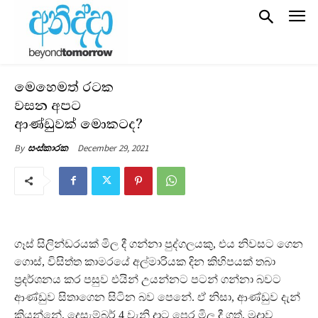
මෙහෙමත් රටක
වසන අපට
ආණ්ඩුවක් මොකටද?
December 29, 2021
By
සංස්කාරක
ගෑස් සිලින්ඩරයක් මිල දී ගන්නා පුද්ගලයකු, එය නිවසට ගෙන
ගොස්, විසිත්ත කාමරයේ අල්මාරියක දින කිහිපයක් තබා
ප්‍රදර්ශනය කර පසුව එයින් උයන්නට පටන් ගන්නා බවට
ආණ්ඩුව සිතාගෙන සිටින බව පෙනේ. ඒ නිසා, ආණ්ඩුව දැන්
කියන්නේ, දෙසැම්බර් 4 වැනි දාට පෙර මිල දී ගත්, මුද්‍රාව