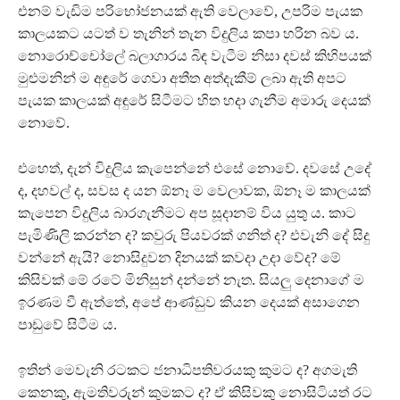
එනම් වැඩිම පරිභෝජනයක් ඇති වෙලාවේ, උපරිම පැයක
කාලයකට යටත් ව තැනින් තැන විදුලිය කපා හරින බව ය.
නොරොච්චෝලේ බලාගාරය බිඳ වැටීම නිසා දවස් කිහිපයක්
මුළුමනින් ම අඳුරේ ගෙවා අතීත අත්දැකීම් ලබා ඇති අපට
පැයක කාලයක් අඳුරේ සිටීමට හිත හදා ගැනීම අමාරු දෙයක්
නොවේ.
එහෙත්, දැන් විදුලිය කැපෙන්නේ එසේ නොවේ. දවසේ උදේ
ද, දහවල් ද, සවස ද යන ඕනෑ ම වෙලාවක, ඕනෑ ම කාලයක්
කැපෙන විදුලිය බාරගැනීමට අප සූදානම් විය යුතු ය. කාට
පැමිණිලි කරන්න ද? කවුරු පියවරක් ගනිත් ද? එවැනි දේ සිදු
වන්නේ ඇයි? නොසිදුවන දිනයක් කවදා උදා වේද? මේ
කිසිවක් මේ රටේ මිනිසුන් දන්නේ නැත. සියලු දෙනාගේ ම
ඉරණම වී ඇත්තේ, අපේ ආණ්ඩුව කියන දෙයක් අසාගෙන
පාඩුවේ සිටීම ය.
ඉතින් මෙවැනි රටකට ජනාධිපතිවරයකු කුමට ද? අගමැති
කෙනකු, ඇමතිවරුන් කුමකට ද? ඒ කිසිවකු නොසිටියත් රට