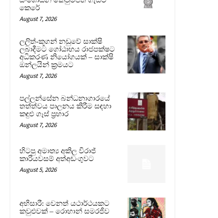
කෙරේ
August 7, 2026
ලලිත්-කූගන් නඩුවේ සාක්ෂි
ලබාදීමට ගෝඨාභය රාජපක්ෂට
අධිකරණ නියෝගයක් – සාක්ෂි
ඔන්ලයින් ක්‍රමයට
August 7, 2026
පල්ලන්සේන බන්ධනාගාරයේ
තත්ත්වය පාලනය කිරීම සඳහා
කඳුළු ගෑස් ප්‍රහාර
August 7, 2026
හිටපු අමාත්‍ය අකිල විරාජ්
කාරියවසම් අත්අඩංගුවට
August 5, 2026
අභිසාරී: වෙනත් යථාර්ථයකට
කවුළුවක් – රොහාන් සමරජීව