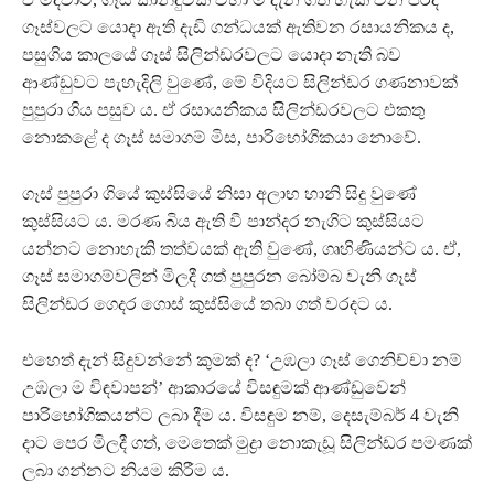
ගෑස්වලට යොදා ඇති දැඩි ගන්ධයක් ඇතිවන රසායනිකය ද,
පසුගිය කාලයේ ගෑස් සිලින්ඩරවලට යොදා නැති බව
ආණ්ඩුවට පැහැදිලි වුණේ, මේ විදියට සිලින්ඩර ගණනාවක්
පුපුරා ගිය පසුව ය. ඒ රසායනිකය සිලින්ඩරවලට එකතු
නොකළේ ද ගෑස් සමාගම් මිස, පාරිභෝගිකයා නොවේ.
ගෑස් පුපුරා ගියේ කුස්සියේ නිසා අලාභ හානි සිදු වුණේ
කුස්සියට ය. මරණ බිය ඇති වී පාන්දර නැගිට කුස්සියට
යන්නට නොහැකි තත්වයක් ඇති වුණේ, ගෘහිණියන්ට ය. ඒ,
ගෑස් සමාගම්වලින් මිලදී ගත් පුපුරන බෝම්බ වැනි ගෑස්
සිලින්ඩර ගෙදර ගොස් කුස්සියේ තබා ගත් වරදට ය.
එහෙත් දැන් සිදුවන්නේ කුමක් ද? ‘උඹලා ගෑස් ගෙනිච්චා නම්
උඹලා ම විඳවාපන්’ ආකාරයේ විසඳුමක් ආණ්ඩුවෙන්
පාරිභෝගිකයන්ට ලබා දීම ය. විසඳුම නම්, දෙසැම්බර් 4 වැනි
දාට පෙර මිලදී ගත්, මෙතෙක් මුද්‍රා නොකැඩූ සිලින්ඩර පමණක්
ලබා ගන්නට නියම කිරීම ය.