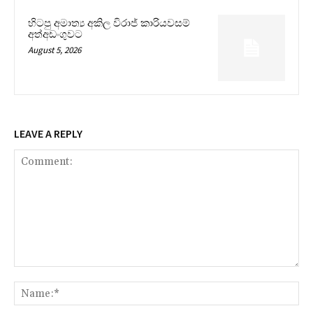
හිටපු අමාත්‍ය අකිල විරාජ් කාරියවසම්
අත්අඩංගුවට
August 5, 2026
LEAVE A REPLY
Comment:
Na