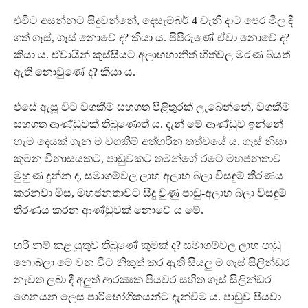
එවිට අසන්නට සිදුවන්නේ, දෙසැම්බර් 4 වැනි දාට පෙර මිල දී
ගත් ගෑස්, ගෑස් නොවේ ද? කියා ය. පිපිරුණේ ඒවා නොවේ ද?
කියා ය. ඒවායින් කුස්සියට අලාභහානිත් හිත්වල මරණ බියත්
ඇති නොවුණේ ද? කියා ය.
එසේ ඇසූ විට වගකීම් සහගත පිළිතුරක් ලැබෙන්නේ, වගකීම්
සහගත ආණ්ඩුවක් තිබුණොත් ය. දැන් මේ ආණ්ඩුව ඉන්නේ
හැම දෙයක් ගැන ම වගකීම් අත්හරින තත්වයේ ය. ගෑස් නිසා
කුමන විනාසයකට, පාඩුවකට තමන්ගේ රටේ මහජනතාව
මුහුණ දුන්න ද, සමාගම්වල ලාභ අලාභ බලා විසඳුම් තීරණය
කරනවා මිස, මහජනතාවට සිදු වුණු පාඩු-අලාභ බලා විසඳුම්
තීරණය කරන ආණ්ඩුවක් නොවේ ය මේ.
හරි නම් කළ යුතුව තිබුණේ කුමක් ද? සමාගම්වල ලාභ පාඩු
නොබලා මේ වන විට නිකුත් කර ඇති සියලු ම ගෑස් සිලින්ඩර
නැවත ලබා දී අලුත් ආරක්‍ෂක පියවර සහිත ගෑස් සිලින්ඩර
ගෙනයන ලෙස පාරිභෝගිකයන්ට දැන්වීම ය. පාඩුව පියවා