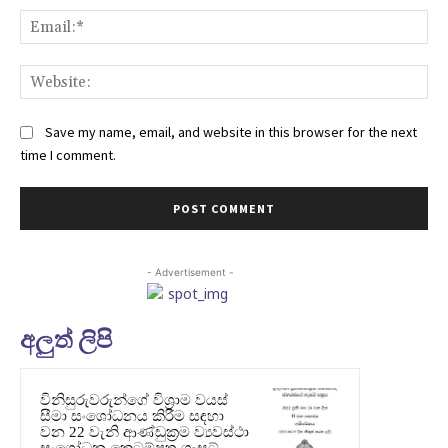
Ema
Web
Save my name, email, and website in this browser for the next
time I comment.
- Advertisement -
අලුත් ලිපි
විනිසුරුවරුන්ගේ විශ්‍රාම වයස්
සීමා සංශෝධනය කිරීම සඳහා
වන 22 වැනි ආණ්ඩුක්‍රම ව්‍යවස්ථා
සංශෝධන කෙටුම්පත ගැසට්