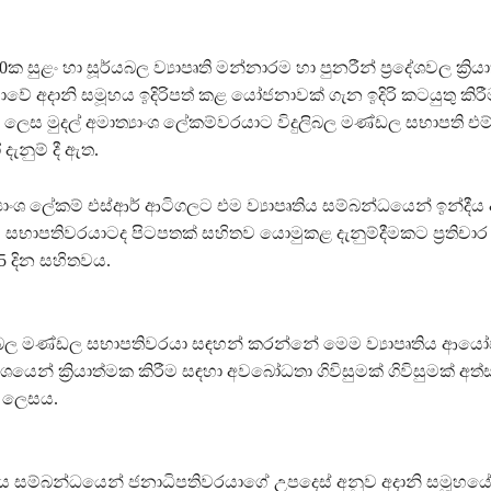
 සුළං හා සූර්යබල ව්‍යාපෘති මන්නාරම හා පුනරීන් ප්‍රදේශවල ක්‍රිය
යාවේ අදානි සමූහය ඉදිරිපත් කළ යෝජනාවක් ගැන ඉදිරි කටයුතු කිරී
ලෙස මුදල් අමාත්‍යාංශ ලේකම්වරයාට විදුලිබල මණ්ඩල සභාපති එම්
දැනුම් දී ඇත.
්‍යාංශ ලේකම් එස්ආර් ආටිගලට එම ව්‍යාපෘතිය සම්බන්ධයෙන් ඉන්දීය 
 සභාපතිවරයාටද පිටපතක් සහිතව යොමුකළ දැනුම්දීමකට ප්‍රතිචා
5 දින සහිතවය.
ුලිබල මණ්ඩල සභාපතිවරයා සඳහන් කරන්නේ මෙම ව්‍යාපෘතිය ආ
වශයෙන් ක්‍රියාත්මක කිරීම සඳහා අවබෝධතා ගිවිසුමක් ගිවිසුමක් අත්
 ලෙසය.
තිය සම්බන්ධයෙන් ජනාධිපතිවරයාගේ උපදෙස් අනුව අදානි සමූහය