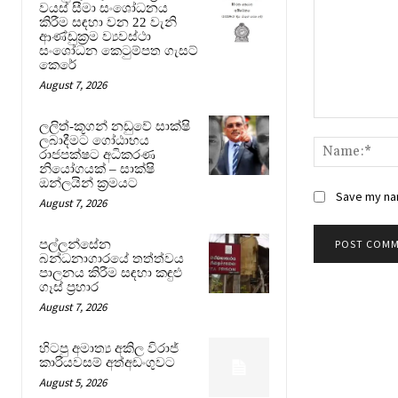
වයස් සීමා සංශෝධනය
කිරීම සඳහා වන 22 වැනි
ආණ්ඩුක්‍රම ව්‍යවස්ථා
සංශෝධන කෙටුම්පත ගැසට්
කෙරේ
August 7, 2026
Comment:
ලලිත්-කූගන් නඩුවේ සාක්ෂි
ලබාදීමට ගෝඨාභය
රාජපක්ෂට අධිකරණ
නියෝගයක් – සාක්ෂි
ඔන්ලයින් ක්‍රමයට
Save my nam
August 7, 2026
පල්ලන්සේන
බන්ධනාගාරයේ තත්ත්වය
පාලනය කිරීම සඳහා කඳුළු
ගෑස් ප්‍රහාර
August 7, 2026
හිටපු අමාත්‍ය අකිල විරාජ්
කාරියවසම් අත්අඩංගුවට
August 5, 2026