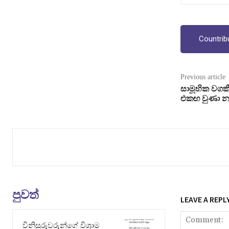
Countrib
Previous article
සාමූහික වගක
එකඟ වුණා නම
පුවත්
LEAVE A REPL
විනිසුරුවරුන්ගේ විශ්‍රාම