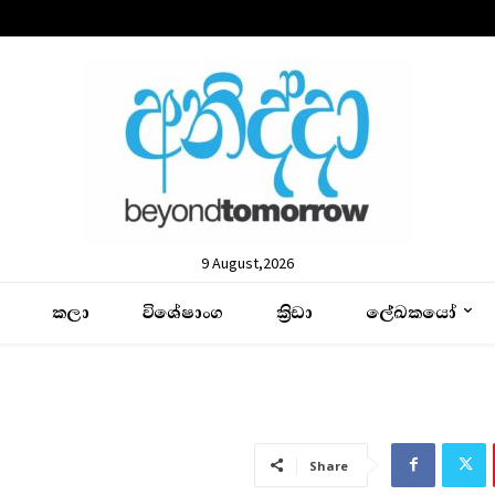
9 August,2026
කලා
විශේෂාංග
ක්‍රිඩා
ලේඛකයෝ
Share