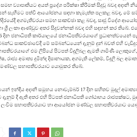
මඟ ව්‍යාපෘතියට අයත් ප්‍රදේශ පරික්ෂා කිරීමක් සිදුවූ බවද අදානි 
ෙන් සෑහීමට පත්වී ආයෝජනය සඳහා කැමැත්ත පලකළ බවද, මේ ස
දිරයේදී අගමැතිවරයා සමඟ සාකච්ඡා කළ බවද, සෘජු විදේශ ආය
ා ශ්‍රී ලංකා ආණ්ඩුව අතර සිදුවන්නක් බවද එහි සඳහන් කර තිබේ. 
 දින ජනාධිපති කාර්යාලයේ ජනාධිපතිවරයාගේ ප්‍රධානත්වයෙන් පැවත
බන්ධ සාකච්ඡාවේදී මේ සම්බන්ධයෙන් දැනුම් දුන් බවත් එහි වැඩිද
ාපතිවරයාගේ එම ලිපියේ පිටපත් විදුලිබල ඇමති ගාමිණී ලොකුගේ, 
, රාජ්‍ය අමාත්‍ය දුමින්ද දිසානායක, අගමැති ලේකම්, විදුලි බල අමාත
ණ්ඩල සභාපතිවරයාට යොමුකර තිබේ.
න් ඉන්දීය අදානි සමූහය නොවැම්බර් 17 දින සහිතව මුදල් අමාත්‍ය
ැනුම් දී ඇති අතර එහි පිටපත් ජනාධිපති ගෝඨාභය රාජපක්ෂට, මුද
 ලංවිම සභාපතිවරයාට හා ආයෝජන මණ්ඩල සභාපතිවරයාට යො