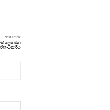
Next article
ස් ලෙස එන
 ඒකාධිකාරිය