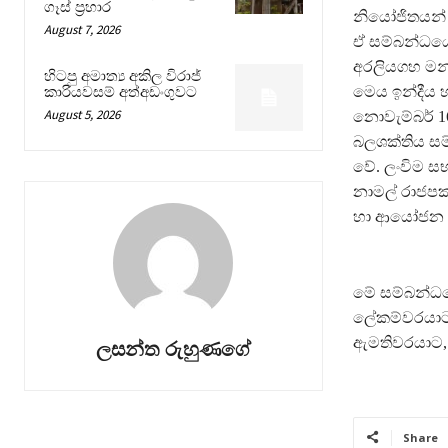
ගෑස් ප්‍රහාර
නියෝජිතයන් ස
August 7, 2026
ඒ සම්බන්ධය
අරලියගහ මන්
හිටපු අමාත්‍ය අකිල විරාජ්
මෙය ඉන්දීය හ
කාරියවසම් අත්අඩංගුවට
August 5, 2026
නොවැම්බර් 16
බලශක්තිය සම්
වේ. ලංවිම සභ
නාමල් රාජපක්ෂ
හා ආයෝජන ම
මේ සම්බන්ධයෙ
ලේකම්වරයාට ද
ඇමතිවරයාට,
ලසන්ත රුහුණගේ
Share