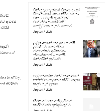
විනිසුරුවරුන්ගේ විශ්‍රාම වයස්
සීමා සංශෝධනය කිරීම සඳහා
ාත්මක
වන 22 වැනි ආණ්ඩුක්‍රම
මට අවශ්‍ය
ව්‍යවස්ථා සංශෝධන
කෙටුම්පත ගැසට් කෙරේ
එම්සී
August 7, 2026
ලලිත්-කූගන් නඩුවේ සාක්ෂි
අදානි
ලබාදීමට ගෝඨාභය
රාජපක්ෂට අධිකරණ
ර වශයෙන්
නියෝගයක් – සාක්ෂි
ඔන්ලයින් ක්‍රමයට
August 7, 2026
පල්ලන්සේන බන්ධනාගාරයේ
යෝජන මණ්ඩල
තත්ත්වය පාලනය කිරීම සඳහා
සන් කිරීමට
කඳුළු ගෑස් ප්‍රහාර
August 7, 2026
හිටපු අමාත්‍ය අකිල විරාජ්
කාරියවසම් අත්අඩංගුවට
ේ
August 5, 2026