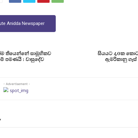
ute Anidda Newspaper
ීම තියෙන්නේ සාමූහිකව
සියයට 40ක කොට
් පමණයි : වාසුදේව
ඇමරිකානු ගෑස්
- Advertisement -
Y