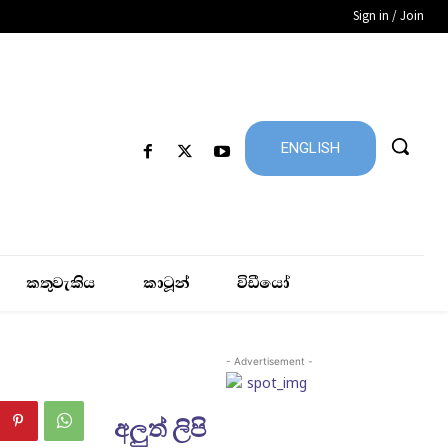
Sign in / Join
ENGLISH
කතුවැකිය
කාටූන්
විඩීයෝ
- Advertisement -
අලුත් ලිපි