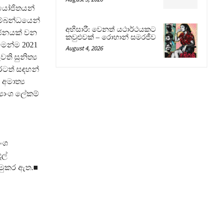
නියෝජිතයන්
ම්බන්ධයෙන්
අභිසාරී: වෙනත් යථාර්ථයකට
ෝජනයක් වන
කවුළුවක් – රොහාන් සමරජීව
එමෙන්ම 2021
August 4, 2026
ි සුනිත්‍ය
ුරටත් සඳහන්
අමාත්‍ය
්‍යාංශ ලේකම්
ාංශ
ල්
මුකර ඇත.■