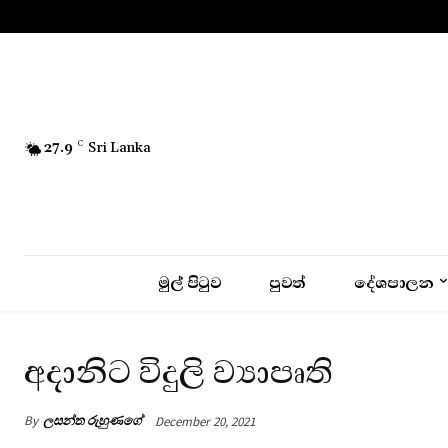
No menu items!
27.9
C
Sri Lanka
මුල් පිටුව
පුවත්
දේශපාලන
අදානිට විදුලි ව්‍යාපෘති
By
ලසන්ත රුහුණගේ
December 20, 2021