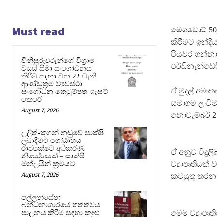
Must read
මෙගවොට් 500ක
කිරීමට ඉන්දි
පියවර ගන්නා 
විනිසුරුවරුන්ගේ විශ්‍රාම
පර්ඩිනැන්ඩෝ 
වයස් සීමා සංශෝධනය
කිරීම සඳහා වන 22 වැනි
ආණ්ඩුක්‍රම ව්‍යවස්ථා
ඒ මුදල් අමාත
සංශෝධන කෙටුම්පත ගැසට්
කෙරේ
සමාගම ලංවිම
August 7, 2026
නොවැම්බර් 2
ලලිත්-කූගන් නඩුවේ සාක්ෂි
ලබාදීමට ගෝඨාභය
රාජපක්ෂට අධිකරණ
ඒ අනුව විද
නියෝගයක් – සාක්ෂි
ඔන්ලයින් ක්‍රමයට
ව්‍යාපෘතියක් 
August 7, 2026
කටයුතු කරන
පල්ලන්සේන
බන්ධනාගාරයේ තත්ත්වය
පාලනය කිරීම සඳහා කඳුළු
මෙම ව්‍යාපෘ