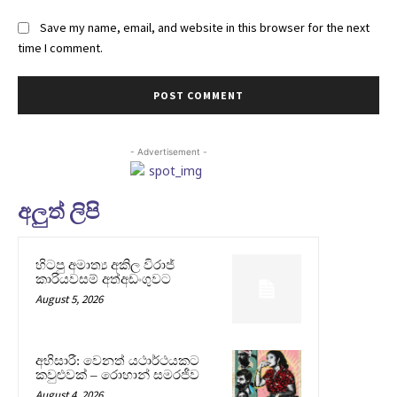
Save my name, email, and website in this browser for the next
time I comment.
- Advertisement -
අලුත් ලිපි
හිටපු අමාත්‍ය අකිල විරාජ්
කාරියවසම් අත්අඩංගුවට
August 5, 2026
අභිසාරී: වෙනත් යථාර්ථයකට
කවුළුවක් – රොහාන් සමරජීව
August 4, 2026