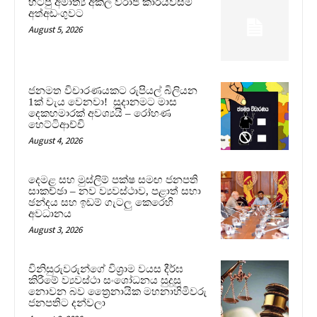
හිටපු අමාත්‍ය අකිල විරාජ් කාරියවසම්
අත්අඩංගුවට
August 5, 2026
ජනමත විචාරණයකට රුපියල් බිලියන
1ක් වැය වෙනවා! සූදානමට මාස
දෙකහමාරක් අවශ්‍යයි – රෝහණ
හෙට්ටිආච්චි
August 4, 2026
දෙමළ සහ මුස්ලිම් පක්ෂ සමඟ ජනපති
සාකච්ඡා – නව ව්‍යවස්ථාව, පළාත් සභා
ඡන්දය සහ ඉඩම් ගැටලු කෙරෙහි
අවධානය
August 3, 2026
විනිසුරුවරුන්ගේ විශ්‍රාම වයස දීර්ඝ
කිරීමේ ව්‍යවස්ථා සංශෝධනය සුදුසු
නොවන බව ත්‍රෛනායික මහනාහිමිවරු
ජනපතිට දන්වලා