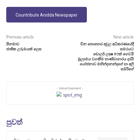
Countribute Anidda Newspaper
Previous article
Next article
සිනමාව
චීන පොහොර අවුල අධිකරණයේදී
ජාතික උරුමයක් ලෙස
සමථයට
ඩොලර් ලක්‍ෂ 67ක් ගෙවයි
මූල්‍යමය වගකීම භාණ්ඩාගාරය දරයි
යෝජනාව මහින්දානන්දගේ හා අලි
සබ්රිගේ
- Advertisement -
පුවත්