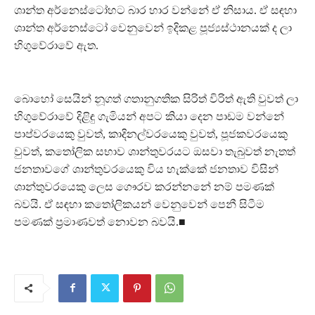
ශාන්ත අර්නෙස්ටෝහට බාර හාර වන්නේ ඒ නිසාය. ඒ සඳහා
ශාන්ත අර්නෙස්ටෝ වෙනුවෙන් ඉදිකළ පූජ්‍යස්ථානයක් ද ලා
හිගුවේරාවේ ඇත.
බොහෝ සෙයින් නූගත් ගතානුගතික සිරිත් විරිත් ඇති වුවත් ලා
හිගුවේරාවේ දිළිඳු ගැමියන් අපට කියා දෙන පාඩම වන්නේ
පාප්වරයෙකු වුවත්, කාදිනල්වරයෙකු වුවත්, පූජකවරයෙකු
වුවත්, කතෝලික සභාව ශාන්තුවරයට ඔසවා තැබුවත් නැතත්
ජනතාවගේ ශාන්තුවරයෙකු විය හැක්කේ ජනතාව විසින්
ශාන්තුවරයෙකු ලෙස ගෞරව කරන්නනේ නම් පමණක්
බවයි. ඒ සඳහා කතෝලිකයන් වෙනුවෙන් පෙනී සිටීම
පමණක් ප්‍රමාණවත් නොවන බවයි.■