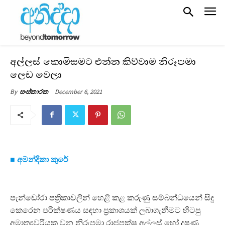
අල්ලස් කොමිසමට එන්න කිව්වාම නිරූපමා
ලෙඩ වෙලා
December 6, 2021
By
සංස්කාරක
■
අමන්දිකා කුරේ
පැන්ඩෝරා පත්‍රිකාවලින් හෙළි කළ කරුණු සම්බන්ධයෙන් සිදු
කෙරෙන පරීක්ෂණය සඳහා ප්‍රකාශයක් ලබාගැනීමට හිටපු
අමාත්‍යවරියක වන නිරුපමා රාජපක්ෂ අල්ලස් හෝ දූෂණ