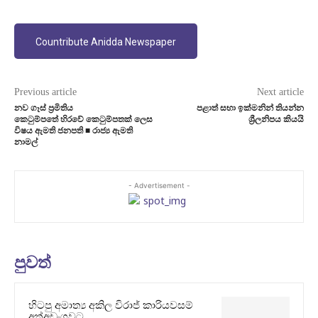
Countribute Anidda Newspaper
Previous article
Next article
නව ගෑස් ප්‍රමිතිය
පළාත් සභා ඉක්මනින් තියන්න
කෙටුම්පතේ හිරවේ කෙටුම්පතක් ලෙස
ශ්‍රීලනිපය කියයි
විෂය ඇමති ජනපති ■ රාජ්‍ය ඇමති
නාමල්
- Advertisement -
පුවත්
හිටපු අමාත්‍ය අකිල විරාජ් කාරියවසම්
අත්අඩංගුවට