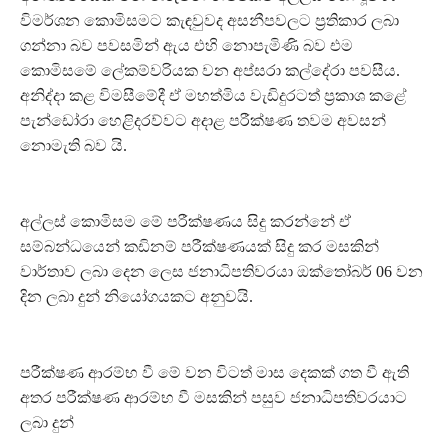
විමර්ශන කොමිසමට කැඳවුවද අසනීපවලට ප්‍රතිකාර ලබා
ගන්නා බව පවසමින් ඇය එහි නොපැමිණි බව එම
කොමිසමේ ලේකම්වරියක වන අප්සරා කල්දේරා පවසීය.
අනිද්දා කළ විමසීමේදී ඒ මහත්මිය වැඩිදුරටත් ප්‍රකාශ කළේ
පැන්ඩෝරා හෙළිදරව්වට අදාළ පරීක්ෂණ තවම අවසන්
නොමැති බව යි.
අල්ලස් කොමිසම මේ පරීක්ෂණය සිදු කරන්නේ ඒ
සම්බන්ධයෙන් කඩිනම් පරීක්ෂණයක් සිදු කර මසකින්
වාර්තාව ලබා දෙන ලෙස ජනාධිපතිවරයා ඔක්තෝබර් 06 වන
දින ලබා දුන් නියෝගයකට අනුවයි.
පරීක්ෂණ ආරම්භ වී මේ වන විටත් මාස දෙකක් ගත වී ඇති
අතර පරීක්ෂණ ආරම්භ වී මසකින් පසුව ජනාධිපතිවරයාට
ලබා දුන්