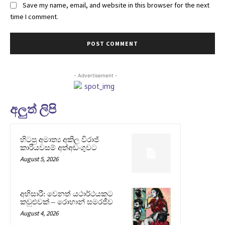
Save my name, email, and website in this browser for the next
time I comment.
- Advertisement -
අලුත් ලිපි
හිටපු අමාත්‍ය අකිල විරාජ්
කාරියවසම් අත්අඩංගුවට
August 5, 2026
අභිසාරී: වෙනත් යථාර්ථයකට
කවුළුවක් – රොහාන් සමරජීව
August 4, 2026