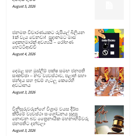
August 5, 2026
ජනමත විචාරණයකට රුපියල් බිලියන
1ක් වැය වෙනවා! සූදානමට මාස
දෙකහමාරක් අවශ්‍යයි – රෝහණ
හෙට්ටිආච්චි
August 4, 2026
දෙමළ සහ මුස්ලිම් පක්ෂ සමඟ ජනපති
සාකච්ඡා – නව ව්‍යවස්ථාව, පළාත් සභා
ඡන්දය සහ ඉඩම් ගැටලු කෙරෙහි
අවධානය
August 3, 2026
විනිසුරුවරුන්ගේ විශ්‍රාම වයස දීර්ඝ
කිරීමේ ව්‍යවස්ථා සංශෝධනය සුදුසු
නොවන බව ත්‍රෛනායික මහනාහිමිවරු
ජනපතිට දන්වලා
August 3, 2026