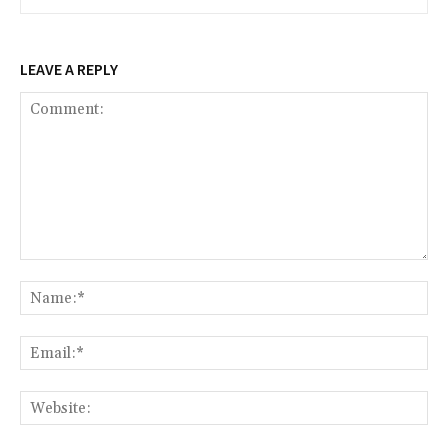
LEAVE A REPLY
Comment:
Na
Ema
Web