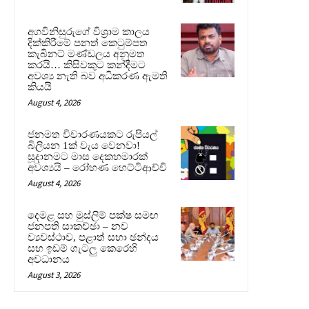
අගවිනිසුරුගේ විශ්‍රාම කාලය
දික්කිරීමේ පනත් කෙටුම්පත
කැබිනට් මණ්ඩලය අනුමත
කරයි… කිසිවකුට කන්දීමට
අවශ්‍ය නැති බව අධිකරණ ඇමති
කියයි
August 4, 2026
ජනමත විචාරණයකට රුපියල්
බිලියන 1ක් වැය වෙනවා!
සූදානමට මාස දෙකහමාරක්
අවශ්‍යයි – රෝහණ හෙට්ටිආච්චි
August 4, 2026
දෙමළ සහ මුස්ලිම් පක්ෂ සමඟ
ජනපති සාකච්ඡා – නව
ව්‍යවස්ථාව, පළාත් සභා ඡන්දය
සහ ඉඩම් ගැටලු කෙරෙහි
අවධානය
August 3, 2026