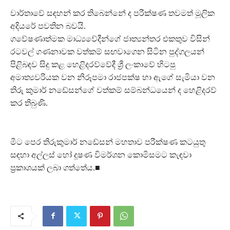
වාර්තාවේ සඳහන් කර තිබෙන්නේ ද පරීක්ෂණ තවමත් මූලික
අදියරේ පවතින බවයි.
ගවේෂණාත්මක මාධ්‍යවේදීන්ගේ ජාත්‍යන්තර එකතුව විසින්
රටවල් ගණනාවක වත්කම් සඟවාගෙන සිටින පුද්ගලයන්
පිළිබඳව සිදු කළ හෙළිදරව්වේදී ශ්‍රී ලංකාවේ හිටපු
අමාත්‍යවරියක වන නිරූපමා රාජපක්ෂ හා ඇගේ සැමියා වන
තිරු කුමාර් නඩේසන්ගේ වත්කම් සම්බන්ධයෙන් ද හෙළිදරව්
කර තිබුණි.
මීට පෙර තිරුකුමාර් නඩේසන් මහතාව පරීක්ෂණ කටයුතු
සඳහා අල්ලස් හෝ දූෂණ විමර්ශන කොමිසමට කැඳවා
ප්‍රකාශයක් ලබා ගත්තේය.■