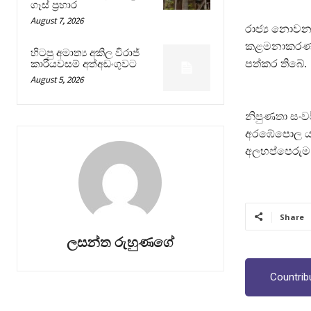
ගෑස් ප්‍රහාර
August 7, 2026
රාජ්‍ය නොවන
කළමනාකරණ රාජ
හිටපු අමාත්‍ය අකිල විරාජ්
පත්කර තිබේ.
කාරියවසම් අත්අඩංගුවට
August 5, 2026
නිපුණතා සංවර
අරඹේපොල යටතේ
අලහප්පෙරුම
Share
ලසන්ත රුහුණගේ
Countrib