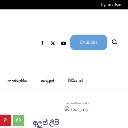
Sign in / Join
ENGLISH
කතුවැකිය
කාටූන්
විඩීයෝ
- Advertisement -
අලුත් ලිපි