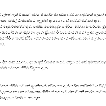
ට ලබාදී ඇති විෂයන් වෙනස් කිරීම ජනාධිපතිවරයා නැවතත් සිදුකර
අමාත්‍ය බැසිල් රාජපක්ෂට අලුතින් ආයතන ගණනාවක් එක්කර ඇත.
ාපාර දෙපාර්තමේන්තුව, ජාතික මෙහෙයුම් මැදිරිය, නිවාස සංවර්ධන මූල
 හා ආයෝජන බැංකුව හා ඌන ක්‍රියාකාරී ව්‍යවසායන් හෝ ඌන උපය
ුදය කිරීම (ඉවත් කිරීම) පනත යටතේ මහා භාණ්ඩාගාරයේ ලෙක්ම
වේ.
 දින අංක 2254/30 දරන අති විශේෂ ගැසට් පත්‍රය යටතේ අමාත්‍යවර
ෙම වෙනස් කිරීම් සිදුකර ඇත.
නස් කිරීම යටතේ අලුතින් ස්ථාපිත කර ඇති හරිත කෘෂිකර්මය පිළි
බලකාය හා එක රටක් එක නීතියක් සඳහා වූ ජනාධිපති කාර්ය සාධ
ාර්යාලය යටතට ගෙන ඇත.