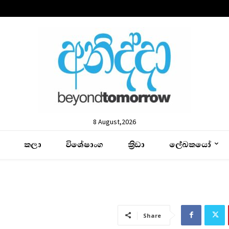
8 August,2026
කලා
විශේෂාංග
ක්‍රිඩා
ලේඛකයෝ
Share