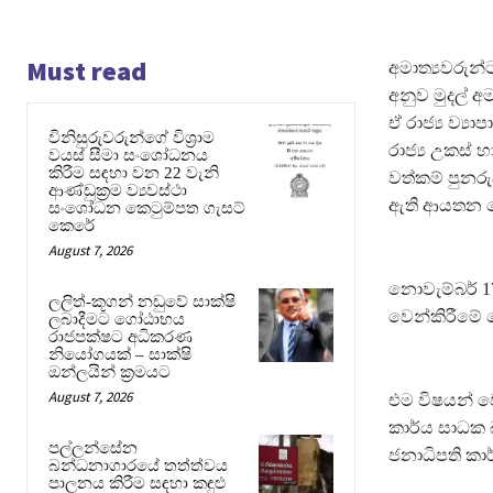
Must read
අමාත්‍යවරුන්
අනුව මුදල් 
ඒ රාජ්‍ය ව්‍ය
විනිසුරුවරුන්ගේ විශ්‍රාම
රාජ්‍ය උකස්
වයස් සීමා සංශෝධනය
කිරීම සඳහා වන 22 වැනි
වත්කම් පුනර
ආණ්ඩුක්‍රම ව්‍යවස්ථා
ඇති ආයතන 
සංශෝධන කෙටුම්පත ගැසට්
කෙරේ
August 7, 2026
නොවැම්බර් 17
ලලිත්-කූගන් නඩුවේ සාක්ෂි
වෙන්කිරීමේ ම
ලබාදීමට ගෝඨාභය
රාජපක්ෂට අධිකරණ
නියෝගයක් – සාක්ෂි
ඔන්ලයින් ක්‍රමයට
August 7, 2026
එම විෂයන් වෙ
කාර්ය සාධක 
පල්ලන්සේන
ජනාධිපති ක
බන්ධනාගාරයේ තත්ත්වය
පාලනය කිරීම සඳහා කඳුළු