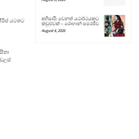
අභිසාරී: වෙනත් යථාර්ථයකට
පීරිස් යටතට
කවුළුවක් – රොහාන් සමරජීව
August 4, 2026
සීතා
 ඩලස්