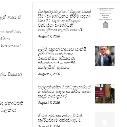
විනිසුරුවරුන්ගේ විශ්‍රාම වයස්
සීමා සංශෝධනය කිරීම සඳහා
 ඇති අතර ඒ
වන 22 වැනි ආණ්ඩුක්‍රම
ව්‍යවස්ථා සංශෝධන
කෙටුම්පත ගැසට් කෙරේ
්‍ය සංස්ථාව,
August 7, 2026
ෝගිතා
්වරයා සතකර
ලලිත්-කූගන් නඩුවේ සාක්ෂි
ලබාදීමට ගෝඨාභය
රාජපක්ෂට අධිකරණ
නියෝගයක් – සාක්ෂි
ඔන්ලයින් ක්‍රමයට
August 7, 2026
ුන්ට විෂයන්
පල්ලන්සේන බන්ධනාගාරයේ
තත්ත්වය පාලනය කිරීම සඳහා
කඳුළු ගෑස් ප්‍රහාර
August 7, 2026
බඳ ජනාධිපති
ක බලකාය
හිටපු අමාත්‍ය අකිල විරාජ්
කාරියවසම් අත්අඩංගුවට
August 5, 2026