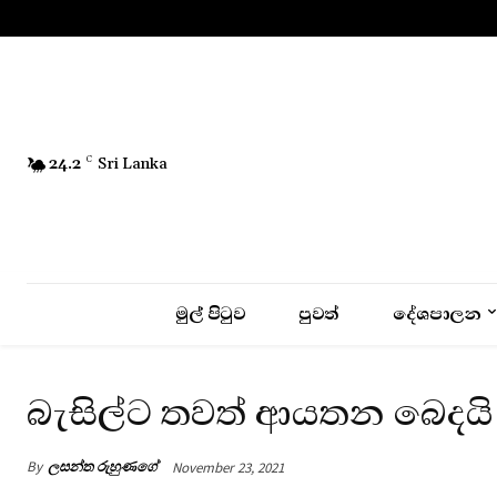
No menu items!
24.2
C
Sri Lanka
මුල් පිටුව
පුවත්
දේශපාලන
බැසිල්ට තවත් ආයතන බෙදයි
By
ලසන්ත රුහුණගේ
November 23, 2021