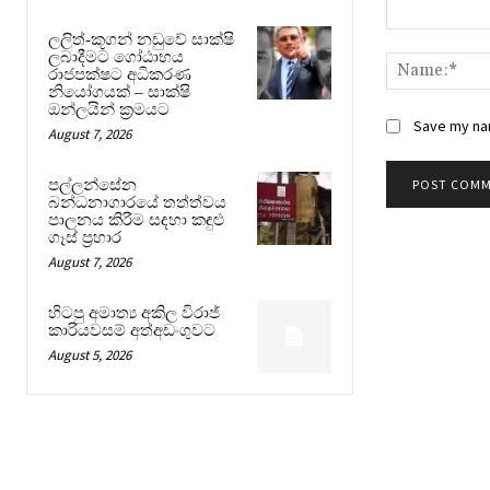
Comment:
ලලිත්-කූගන් නඩුවේ සාක්ෂි
ලබාදීමට ගෝඨාභය
රාජපක්ෂට අධිකරණ
නියෝගයක් – සාක්ෂි
ඔන්ලයින් ක්‍රමයට
Save my nam
August 7, 2026
පල්ලන්සේන
බන්ධනාගාරයේ තත්ත්වය
පාලනය කිරීම සඳහා කඳුළු
ගෑස් ප්‍රහාර
August 7, 2026
හිටපු අමාත්‍ය අකිල විරාජ්
කාරියවසම් අත්අඩංගුවට
August 5, 2026