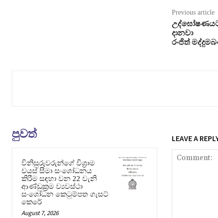
Previous article
උද්ඝෝෂණයට 
දානවා
රංජිත් මද්දුම
පුවත්
LEAVE A REPL
විනිසුරුවරුන්ගේ විශ්‍රාම
වයස් සීමා සංශෝධනය
කිරීම සඳහා වන 22 වැනි
ආණ්ඩුක්‍රම ව්‍යවස්ථා
සංශෝධන කෙටුම්පත ගැසට්
කෙරේ
August 7, 2026