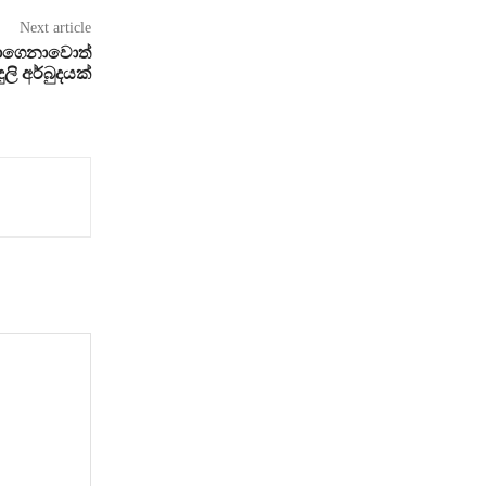
Next article
නොගෙනාවොත්
දුලි අර්බුදයක්