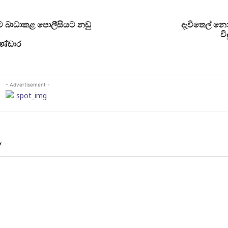
බාධාකළ පොලීසියට නඩු
දැවිතෙල් 
වි
බණ්ඩාර
- Advertisement -
Y