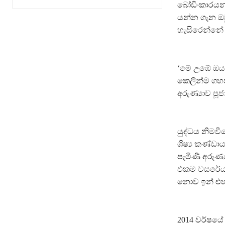
බෝඩිංකාරයන්
යන්න ගැන ඔවු
හැසිරෙන්නේ 
‘මේ උඹේ ඔය 
කෙලින්ම ගහපං
අරුණ්‍යාව පූ
යුද්ධය නිමවී
ශිෂ්‍ය කණ්ඩාය
පැමිණි අරුණ්
එකම වසරේය. ව
නොව ඉන් එහාට
2014 වර්ෂයේ