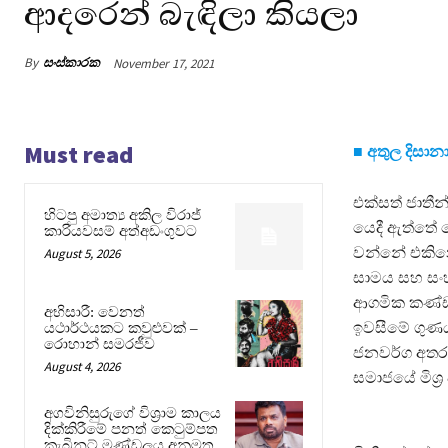
ආදරෙන් බැඳිලා කියලා
By
සංස්කාරක
November 17, 2021
Must read
■ අතුල දිසා
එක්සත් ජාතීන්
හිටපු අමාත්‍ය අකිල විරාජ්
යෙදී ඇත්තේ 
කාරියවසම් අත්අඩංගුවට
වන්නේ එකිනෙ
August 5, 2026
සාමය සහ සංහ
ආගමික කණ්ඩ
අභිසාරී: වෙනත්
ඉවසීමේ ගුණය 
යථාර්ථයකට කවුළුවක් –
රොහාන් සමරජීව
ජනවර්ග අතර 
August 4, 2026
සමාජයේ මිශ්‍
අගවිනිසුරුගේ විශ්‍රාම කාලය
දික්කිරීමේ පනත් කෙටුම්පත
කැබිනට් මණ්ඩලය අනුමත