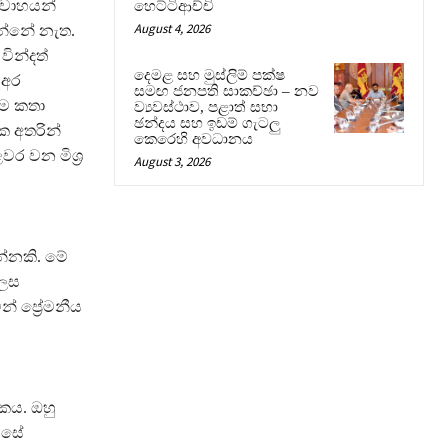
ිවාහයන්
හෙට්ටිආච්චි
August 4, 2026
ින්නේ නැත.
වින්දත්
දෙමළ සහ මුස්ලිම් පක්ෂ
 අර
සමඟ ජනපති සාකච්ඡා – නව
ේම කතා
ව්‍යවස්ථාව, පළාත් සභා
ඡන්දය සහ ඉඩම් ගැටලු
ක අතරින්
කෙරෙහි අවධානය
ර වන මිශ්‍ර
August 3, 2026
න්නකි. මේ
ලෙස
් ප්‍රේමනීය
සකය. ඔහු
වසේ