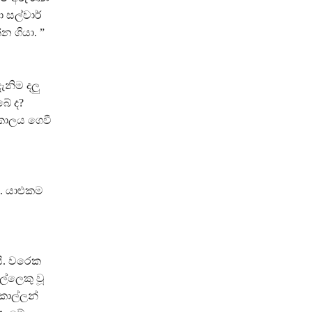
 සල්වාර්
න ගියා. ”
ැනිම දලු
බේ ද?
 කාලය ගෙවී
. යාළුකම
යි. වරෙක
ල්ලෙකු වූ
කොල්ලන්