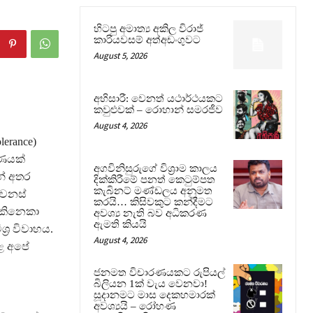
හිටපු අමාත්‍ය අකිල විරාජ්
කාරියවසම් අත්අඩංගුවට
August 5, 2026
අභිසාරී: වෙනත් යථාර්ථයකට
කවුළුවක් – රොහාන් සමරජීව
August 4, 2026
lerance)
ෂණයක්
අගවිනිසුරුගේ විශ්‍රාම කාලය
න් අතර
දික්කිරීමේ පනත් කෙටුම්පත
කැබිනට් මණ්ඩලය අනුමත
වෙනස්
කරයි… කිසිවකුට කන්දීමට
එකිනෙකා
අවශ්‍ය නැති බව අධිකරණ
ඇමති කියයි
‍ර විවාහය.
August 4, 2026
ළ අපේ
ජනමත විචාරණයකට රුපියල්
බිලියන 1ක් වැය වෙනවා!
සූදානමට මාස දෙකහමාරක්
අවශ්‍යයි – රෝහණ