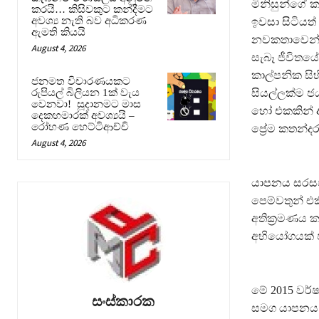
මිනිසුන්ගේ 
කරයි… කිසිවකුට කන්දීමට
අවශ්‍ය නැති බව අධිකරණ
ඉවසා සිටියත්
ඇමති කියයි
නවකතාවෙන්, ස
August 4, 2026
සැබෑ ජීවිතය
කාල්පනික සිහ
ජනමත විචාරණයකට
සියල්ලක්ම ජ
රුපියල් බිලියන 1ක් වැය
වෙනවා! සූදානමට මාස
හෝ එකකින් ඇත
දෙකහමාරක් අවශ්‍යයි –
රෝහණ හෙට්ටිආච්චි
ප්‍රේම කතන්දර
August 4, 2026
යාපනය සරසවිය
පෙම්වතුන් එ
අතික්‍රමණය ක
අභියෝගයක් ජ
මේ 2015 වර්ෂ
සංස්කාරක
සමග යාපනය ව