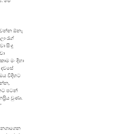
ය. මේ
 වෙන්න ඕනෑ
ලා රැග්
 සිංදු
්වා
කොම මං දිහා
් දවසේ
ඔය විදිහට
න්න,
නට පටන්
‍රිය වුණා.
’
ොඩ නගාගෙන