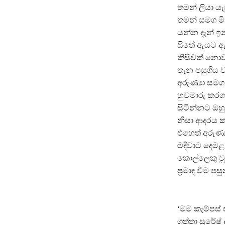
තමන් ලියා යැ
තමන් සමග මි
යන්න දැන් ඉන
සිතේ ඇයට ඇත
කිසිවක් නොව 
තැන පසුගිය ව
අරුණ්‍යා සම
හුවමාරු කරග
සිටින්නට ඔහ
නිසා ආදරය ක
එහෙත් අරුණ්‍
මදිවාට දෙමළ
කොල්ලෙකු වූ
ප්‍රමාද වීම ප
‘මම කැම්පස්
ගත්තා සුරේෂ්