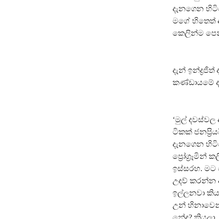
දැනගෙන හිටියේ
මගේ හිතෙත් ආ
කෙලින්ම පෙන
දැන් ඉන්ද්‍ර
කණ්ඩායමේ ද
‘මුල් දවස්ව
ටිකක් ජනප්‍ර
දැනගෙන හිටි
ප්‍රෝග්‍රෑමි
ඉස්සරහ. මට ත
උදව් කරන්න ද
ඉල්ලනවා කිය
උන් හිනාවෙන්
නේද? කියලා…