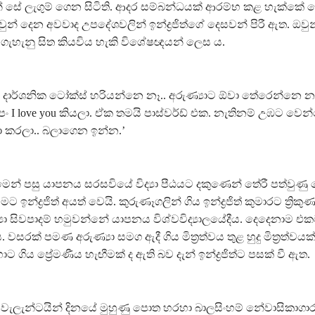
 සේ ලැගුම් ගෙන සිටිති. ආදර සම්බන්ධයක් ආරම්භ කළ හැක්කේ 
න් දෙන අවවාද උපදේශවලින් ඉන්ද්‍රජිත්ගේ දෙසවන් පිරී ඇත. ඔවුන
ගැහැනු සිත කියවිය හැකි විශේෂඥයන් ලෙස ය.
දාර්ශනික ටෝක්ස් හරියන්නෙ නෑ.. අරුණ්‍යාට ඕවා තේරෙන්නෙ නෑ
 I love you කියලා. ඒක තමයි පාස්වර්ඩ් එක. නැතිනම් උඹට වෙන
ජා කරලා.. බලාගෙන ඉන්න.’
මෙන් පසු යාපනය සරසවියේ විද්‍යා පීඨයට දකුණෙන් තේරී පත්වුණු
මට ඉන්ද්‍රජිත් අයත් වෙයි. කුරුණෑගලින් ගිය ඉන්ද්‍රජිත් කුමාරට ත්‍රි
‍යා සිවපාදම් හමුවන්නේ යාපනය විශ්වවිද්‍යාලයේදීය. දෙදෙනාම එ
සරක් පමණ අරුණ්‍යා සමග ඇදී ගිය මිත්‍රත්වය තුළ හුදු මිත්‍රත්වය
 ගිය ප්‍රේමණීය හැඟීමක් ද ඇති බව දැන් ඉන්ද්‍රජිත්ට පසක් වී ඇත.
 වැලැන්ටයින් දිනයේ මුහුණු පොත හරහා බාලසිංහම් නේවාසිකාගා