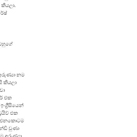
 කියලා.
ේෂ්
 ඔහුගේ
රුණ්‍යා නම
යි කියලා
වා
ර් එක
්‍රීසියෙන්
රයිව් එක
ියට එනකොටම
න්ඩි වුණා
 අරුණ්‍යා