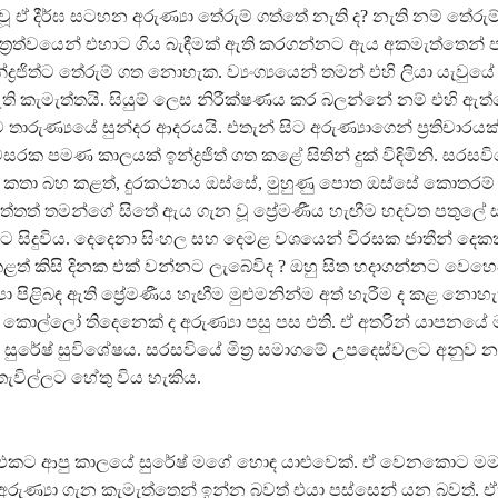
වූ ඒ දීර්ඝ සටහන අරුණ්‍යා තේරුම් ගත්තේ නැති ද? නැති නම් තේරුම
ත්‍රත්වයෙන් එහාට ගිය බැඳීමක් ඇති කරගන්නට ඇය අකමැත්තෙන් ප
්ද්‍රජිත්ට තේරුම් ගත නොහැක. ව්‍යංග්‍යයෙන් තමන් එහි ලියා යැවු
ි කැමැත්තයි. සියුම් ලෙස නිරීක්ෂණය කර බලන්නේ නම් එහි ඇත්
තාරුණ්‍යයේ සුන්දර ආදරයයි. එතැන් සිට අරුණ්‍යාගෙන් ප්‍රතිචාරය
සරක පමණ කාලයක් ඉන්ද්‍රජිත් ගත කළේ සිතින් දුක් විඳිමිනි. සරසවි
ග කතා බහ කළත්, දුරකථනය ඔස්සේ, මුහුණු පොත ඔස්සේ කොතරම්
ත්තත් තමන්ගේ සිතේ ඇය ගැන වූ ප්‍රේමණීය හැඟීම හදවත පතුල
ුට සිදුවිය. දෙදෙනා සිංහල සහ දෙමළ වශයෙන් විරසක ජාතීන් දෙ
ළත් කිසි දිනක එක් වන්නට ලැබේවිද ? ඔහු සිත හදාගන්නට වෙහෙ
යා පිළිබඳ ඇති ප්‍රේමණීය හැඟීම මුළුමනින්ම අත් හැරීම ද කළ නොහැ
 කොල්ලෝ තිදෙනෙක් ද අරුණ්‍යා පසු පස එති. ඒ අතරින් යාපනයේ
 සුරේෂ් සුවිශේෂය. සරසවියේ මිත්‍ර සමාගමේ උපදෙස්වලට අනුව න
සුතැවිල්ලට හේතු විය හැකිය.
 එකට ආපු කාලයේ සුරේෂ් මගේ හොඳ යාළුවෙක්. ඒ වෙනකොට මම
 අරුණ්‍යා ගැන කැමැත්තෙන් ඉන්න බවත් එයා පස්සෙන් යන බවත්. ඒත