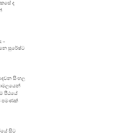
කෙසේ ද
්
 ..
්නෙ සුරේෂ්ට
 දෙවන සිංහල
කුණාමලයෙන්
කම පීඨයේ
ක් පමණක්
රයේ සිට