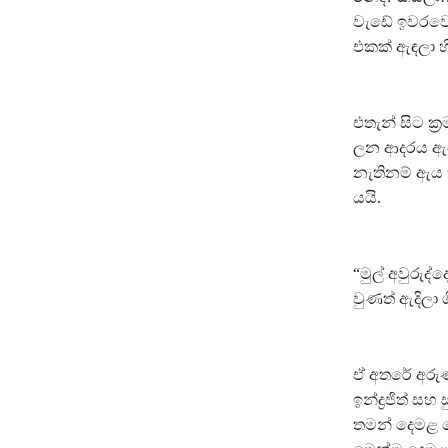
වැඩේ ඉවරවෙල
එකක් ඇඳලා හි
එතැන් සිට ක්‍
ලන ආදරය ඇයට
නැතිනම් ඇය 
යයි.
“මුල් අවුරුද
වුණත් ඇදිලා 
ඒ අතරේ අරුණ්
ඉන්ද්‍රජිත් ස
තමන් දෙමළ ක