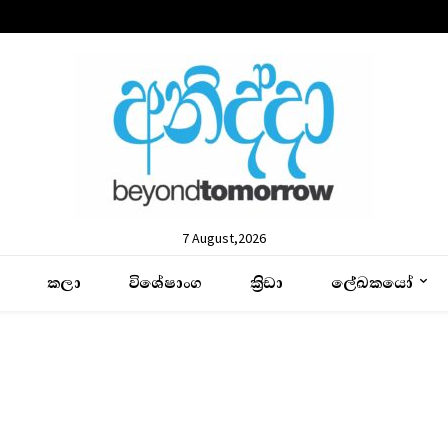
7 August,2026
කලා
විශේෂාංග
ක්‍රිඩා
ලේඛකයෝ