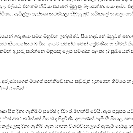
ා එළියට එනකම් හිටියා එයාගේ මුහුණු බලාගන්න. එයා ආවා. එදා
ටියෙ. ඇවිල්ලා පැත්තක නවත්තලා තිබුනු ෆුට් සයිකලේ නැගලා යන්
රමයෙන් අරුණ්‍යා සමග මිත්‍රවන ඉන්ද්‍රජිත්ට සිය හදවතේ ඔහුටත් නොද
 කියාගන්නට බැරිය. ඇයට තමන්ට මෙන් ප්‍රේමණීය හැඟීමක් ති
තමන් ඇසුරු කරන්නෙ මිත්‍රයකු ලෙස පමණක් සලකා ද? ක්‍රමයෙන්
්දෙ අරුණ්‍යාගෙත් මගෙත් සන්නිවේදනය කවුරුත් දැනගෙන හිටියෙ නෑ
ගියේ රහසින්”
‍යා සිත දිනා ගැනීමට සුරේෂ් ද දිවා රෑ මහන්සි වෙයි. ඇය පසුපස ය
හ සුරේෂ් අතර බහින්බස් වීමක් ද සිදුවිණි. දකුණෙන් පැමිණි සිංහල කො
ෙල්ලෙකු දිනා ගැනීම ගැන යාපන විශ්වවිද්‍යාලයේ ඇතැම් දෙමළ 