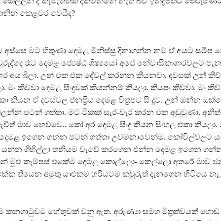
කෙල්ලන් ද කැමැත්තක් දක්වන්නේ නැති බව ඉන්ද්‍රජිත්ට තේරුණේ
ින් කෙළවර වෙයිද?
අස්සෙ මට හිතුණා දෙමළ මිනිස්සු දිනාගන්න නම් ඒ අයට සමීප
අවුරුද්දෙ රෑට දෙමළ ජ්‍යෙෂ්ඨ ශිෂ්‍යයෝ අපේ නේවාසිකාගාරවලට පැන
 අය බීලා. උන් එක එක දේවල් කරන්න කියනවා. දවසක් උන් කිව්වා
 මං කිව්වා දෙමළ සිංදුවක් කියන්නම් කියලා. කියපං කිව්වා. මං කිව
ියන ඒ දවස්වල ජනප්‍රිය දෙමළ චිත්‍රපට සිංදුව. උන් ඔන්න ඔක්
ට බලන්න පටන් ගත්තා. මට ටිකක් සැර-වැර කරන එක අඩුවුණා. අනිත
ත් මාව හෙව්වෙ.. කෝ අර දෙමළ සිංදු කියන සිංහල එකා කියලා. 
ෙමළ ඉගෙන ගන්න පටන් ගත්තා උවමනාවෙන්ම. කෝවිල්වලට ය
ට යන්න ගිහිල්ලා තනියම වැඩේ කරගෙන එන්න දෙමළ ඉගෙන ගන්
න් මුළු කැම්පස් එකේම දෙමළ කොල්ලො- කෙල්ලො අතරේ මාව ජනප්
 එක්ක තියෙන අමුතු යාළුකම හරියටම කවුරුත් දැනගෙන හිටියෙ නෑ.
 වීම කනගාටුවට හේතුවක් වනු ඇත. අරුණ්‍යා සමග මිත්‍රත්වයක් ග