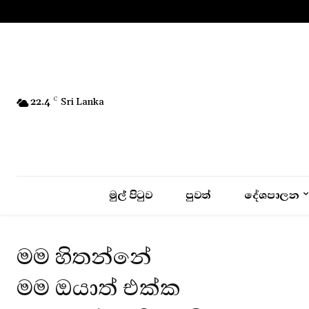
No menu items!
22.4
C
Sri Lanka
මුල් පිටුව
පුවත්
දේශපාලන
මම හිතන්නේ
මම ඔයාත් එක්ක