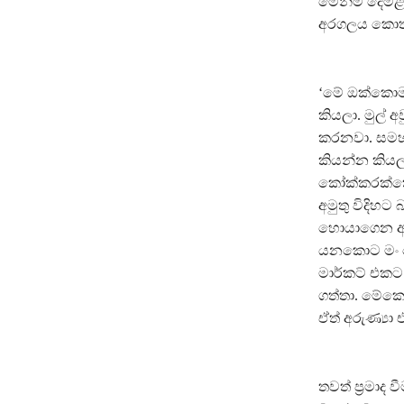
මෙන්ම දෙමළ 
අරගලය කොතන
‘මේ ඔක්කොම 
කියලා. මුල් 
කරනවා. සමහර
කියන්න කියලා.
කෝක්කරක්කො ක
අමුතු විදිහ
හොයාගෙන ඇවි
යනකොට මං ද
මාර්කට් එක
ගත්තා. මේකෙ
ඒත් අරුණ්‍යා
තවත් ප්‍රමාද