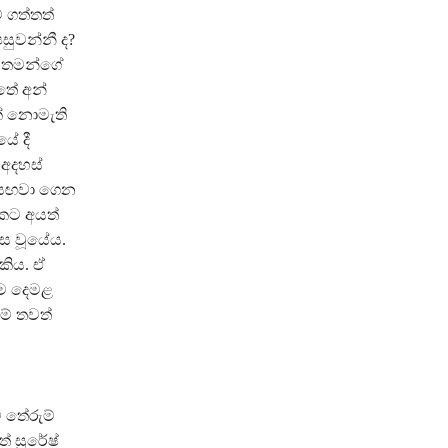
් ගත්තත්
සුවන්නී ද?
යේ තමන්ගේ
තේ අන්
ක් නොමැති
යේ දී
 අදහස්
ේ සඟවා ගෙන
කකට අයත්
ස වූයේය.
කිය. ඒ
 ම දෙමළ
ම් තවත්
 තේරුම්
් සුරේෂ්