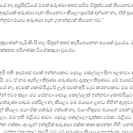
 නෑ අප්‍රසිද්ධියේ මමත් අරුණ්‍යා අතර සමීප මිත්‍රත්වයක් තියෙනවා
දරයක් අරුණ්‍යා ගැන තියෙනවා කියලා සුරේෂ් දන්නෙ නෑ. ඒත් සුර
්නුවා එයාට අරුණ්‍යා ගැන උනන්දුවක් තියෙන බව.’
ජිත් දකුණෙන් පැමිණි සිංහල සිසුන් අතර කැපීපෙනෙන අයෙක් වූයේය.
ක්ෂතම පරිගණක විශේෂඥයා වූයේය.
ල අපි ඉතිං කැම්පස් එකේ ඉන්නකොට දෙමළ කෙල්ලො දිහා බලනවා. අ
ියයි. මට ඒ නම ඇහිලා තිබුණා. අරුණ්‍යාව දැකලා තිබුණාට මේ එයාම
යේ නෑ. දවසක් කොම්පියුටර් ලැබ් එකේ අපි වැඩ කරනකොට මම ජ
න් කලින් ඉවර කළා. මට පේනවා දෙමළ කෙල්ලෙක් ඉන්නවා කොම්පියුට
ේරුණා පාඩම තේරිලා නෑ කියලා. මම එයාගෙ ළඟට ගිහින් ඇහුවා ඉංග
? කියලා. එයා ඒක තේරුම් ගත්තේ නෑ. එයා හිතුවෙ එයාගේ පෙන් ඩ්‍
ලා.. මම ඉතිං එළියට ආවා.. දෙමළ කෙල්ලො දැක්කා මේක.. එළ
න ගත්තා.. ආ දැන් ඉන්ද්‍රජිත් අරුණ්‍යා එක්ක කතා කරන්න ගිහිං නෝ
 ඔන්න එතකොට තමයි මම මේ අරුණ්‍යා කියලා දැනගත්තෙ. එදා මම