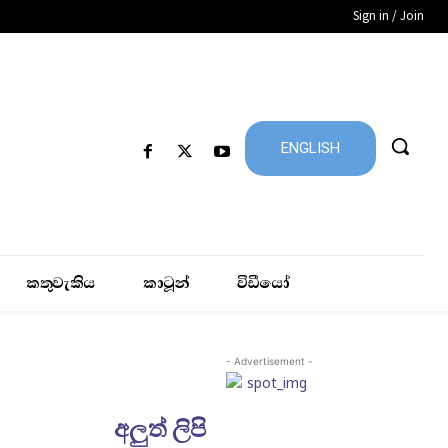
Sign in / Join
ENGLISH
කතුවැකිය
කාටූන්
විඩීයෝ
- Advertisement -
අලුත් ලිපි