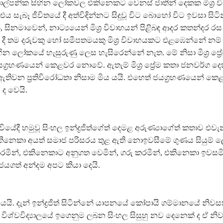
කාල්පනික සිහින ලෝකවල එකිනෙකට වෙනස් ජාතීන් දෙකක මිශ්‍ර ව
 එය සැබෑ ජීවිතයේ දී අත්විඳින්නට සිදුවූ විට බොහෝ විට ඉවසා සිට
ිනමාවෙන්, නාට්‍යයෙන් මිශ්‍ර විවාහයන් පිළිබඳ ආදර කතන්දර රස 
ේ දී තම දරුවකු හෝ සමීපතමයකු මිශ්‍ර විවාහයකට එළඹෙන්නේ නම්
ින ලෝකයේ හැසුරුණු ලෙස හැසිරෙන්නේ නැත. මේ නිසා මිශ්‍ර ප්‍ර
යග්‍රහණයෙන් කෙළවර නොවේ. ඇතැම් මිශ්‍ර ප්‍රේම කතා ජනවර්ග දෙ
ිවන ප්‍රතිවිරෝධතා නිසාම මිය යයි. එහෙත් ජයග්‍රහණයෙන් කෙළව
 ද වෙයි.
ේදී හමුවූ සිංහල ඉන්ද්‍රජිත්ගේත් දෙමළ අරුණ්‍යාගේත් කතාව එවැ
කිනෙකා අයත් සමාජ පරිසරය තුළ ඇති නොඉවසීමේ ගුණය සියුම් 
රමින්, එකිනෙකාට අනුගත වෙමින්, ගරු කරමින්, එකිනෙකා ඉවසමින
යගත් අන්දම අපට කියා දෙයි.
යයි. දැන් ඉන්ද්‍රජිත් සිටින්නේ යාපනයේ කෝපායි ගම්මානයේ නිව
ිශ්වවිද්‍යාලයේ ඉගෙනුම ලබන සිංහල සිසුහු නව දෙනෙක් ද ඒ නි