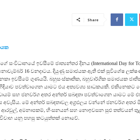
Share
නායක
ගේ සංවිධානයේ ඉවසීමේ ජාත්‍යන්තර දිනය (International Day for To
නොවැම්බර් 16 වනදාටය. දියුණු සමාජයක ඇති එක් සුවිශේෂ ලක්
කා ඉවසීමේ ගුණයයි. බහුසංස්කෘතික, බහුවාර්ගික සමාජයක ජාතී
ිඳියාව පවත්වාගෙන යාමට එය අත්‍යවශ්‍ය සාධකයකි. එකිනෙකට 
ායම් සහ ජනවර්ග අතර අන්තර් සබඳතා පවත්වාගෙන යාමට මේ 
අවැසිය. මේ අන්තර් සබඳතාවල අග්‍රඵලය වන්නේ ජනවර්ග අතර මිශ්
ආරවුල්, අමනාපකම්, හිංසනයන් සහ නොඉවසන සුළු තත්වයන් තු
ර විවාහ යනු පහසු කටයුත්තක් නොවේ.