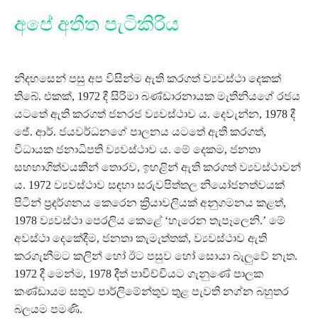
අපේ අතීත පැටිකිරිය
නිදහසෙන් පසු අප විසින්ම ඇති කරගත් ව්‍යවස්ථා දෙකක්
තිබේ. එකක්, 1972 දී සිරිමා බණ්ඩාරනායක මැතිනියගේ රජය
යටතේ ඇති කරගත් ජනරජ ව්‍යවස්ථාව ය. දෙවැන්න, 1978 දී
ජේ. ආර්. ජයවර්ධනගේ පාලනය යටතේ ඇති කරගත්,
විධායක ජනාධිපති ව්‍යවස්ථාව ය. මේ දෙකම, ජනතා
සහභාගිත්වයකින් තොරව, ඉහළින් ඇති කරගත් ව්‍යවස්ථාවන්
ය. 1972 ව්‍යවස්ථාව සඳහා සරුවපිත්තල නියෝජනත්වයක්
පිටින් ප්‍රදර්ශනය කෙරෙන ක්‍රියාවලියක් අනුගමනය කළත්,
1978 ව්‍යවස්ථා පෙරලිය කෙළේ ‘හැරෙන තැපෑලෙනි.’ මේ
අවස්ථා දෙකේදීම, ජනතා කැමැත්තක්, ව්‍යවස්ථාව ඇති
කරගැනීමට කලින් හෝ ඊට පසුව හෝ සොයා බැලුවේ නැත.
1972 දී මෙන්ම, 1978 දීත් පාවිච්චියට ගැනුණේ පාලක
කණ්ඩායම සතුව පාර්ලිමේන්තුව තුළ පැවති නග්න බහුතර
බලයම පමණි.