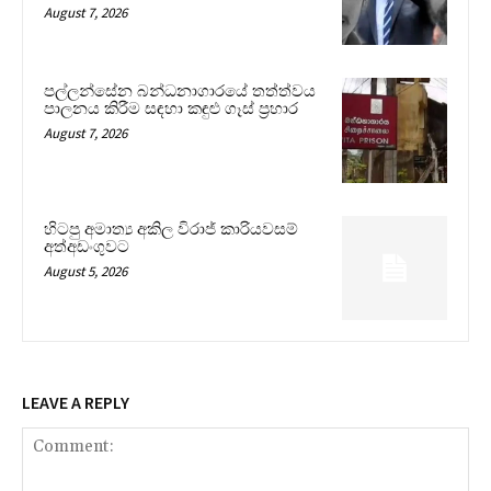
August 7, 2026
පල්ලන්සේන බන්ධනාගාරයේ තත්ත්වය
පාලනය කිරීම සඳහා කඳුළු ගෑස් ප්‍රහාර
August 7, 2026
හිටපු අමාත්‍ය අකිල විරාජ් කාරියවසම්
අත්අඩංගුවට
August 5, 2026
LEAVE A REPLY