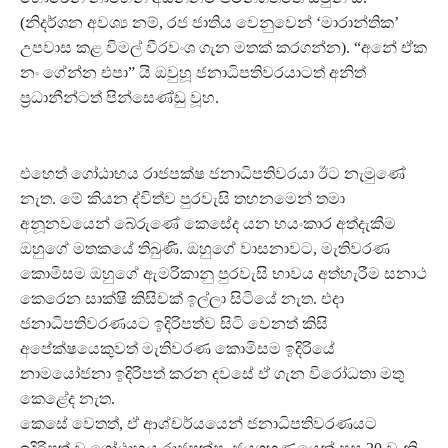
(නිදර්ශන අවශ්‍ය නම්, රජ ජාතිය වෙනුවෙන් ‘මාරාන්තික’
උපවාස කළ විමල් වීරවංශ ගැන මතක් කරගන්න). “අනේ ඒක
නං ගේන්න එපා” යි ඔවුහූ ජනාධිපතිවරයාටත් අනිත්
ප්‍රධානීන්ටත් පින්සෙණ්ඩු වූහ.
එහෙත් ගෝඨාභය රාජපක්ෂ ජනාධිපතිවරයා ඊට නැමුණේ
නැත. මේ කියන ද්විත්ව පුරවැසි තහනමෙන් තමා
අනූනවයෙන් බේරුණේ කෙසේද යන භයංකාර අත්දැකීම
ඔහුගේ මතකයේ තිබුණි. ඔහුගේ වාසනාවට, මැතිවරණ
කොමිසම ඔහුගේ ඇමරිකානු පුරවැසි භාවය අත්හැරීම සනාථ
කෙරෙන සාක්ෂි කිසිවක් ඉල්ලා සිටියේ නැත. එදා
ජනාධිපතිවරණයට ඉදිරිපත්ව සිටි වෙනත් කිසි
අපේක්ෂයෙකුවත් මැතිවරණ කොමිසම ඉදිරියේ
නාමයෝජනා ඉදිරිපත් කරන දවසේ ඒ ගැන විරෝධතා මතු
කෙළේද නැත.
කෙසේ වෙතත්, ඒ ආශ්චර්යයෙන් ජනාධිපතිවරණයට