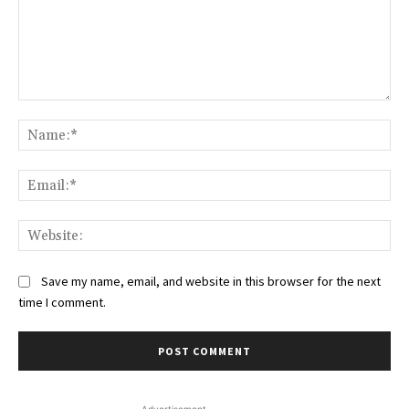
Comment:
Na
Ema
Web
Save my name, email, and website in this browser for the next
time I comment.
- Advertisement -