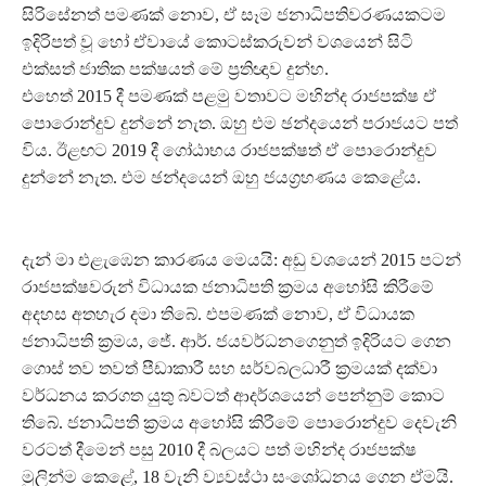
සිරිසේනත් පමණක් නොව, ඒ සෑම ජනාධිපතිවරණයකටම
ඉදිරිපත් වූ හෝ ඒවායේ කොටස්කරුවන් වශයෙන් සිටි
එක්සත් ජාතික පක්ෂයත් මේ ප්‍රතිඥාව දුන්හ.
එහෙත් 2015 දී පමණක් පළමු වතාවට මහින්ද රාජපක්ෂ ඒ
පොරොන්දුව දුන්නේ නැත. ඔහු එම ඡන්දයෙන් පරාජයට පත්
විය. ඊළඟට 2019 දී ගෝඨාභය රාජපක්ෂත් ඒ පොරොන්දුව
දුන්නේ නැත. එම ඡන්දයෙන් ඔහු ජයග්‍රහණය කෙළේය.
දැන් මා එළැඹෙන කාරණය මෙයයි: අඩු වශයෙන් 2015 පටන්
රාජපක්ෂවරුන් විධායක ජනාධිපති ක්‍රමය අහෝසි කිරීමේ
අදහස අතහැර දමා තිබේ. එපමණක් නොව, ඒ විධායක
ජනාධිපති ක්‍රමය, ජේ. ආර්. ජයවර්ධනගෙනුත් ඉදිරියට ගෙන
ගොස් තව තවත් පීඩාකාරී සහ සර්වබලධාරී ක්‍රමයක් දක්වා
වර්ධනය කරගත යුතු බවටත් ආදර්ශයෙන් පෙන්නුම් කොට
තිබේ. ජනාධිපති ක්‍රමය අහෝසි කිරීමේ පොරොන්දුව දෙවැනි
වරටත් දීමෙන් පසු 2010 දී බලයට පත් මහින්ද රාජපක්ෂ
මුලින්ම කෙළේ, 18 වැනි ව්‍යවස්ථා සංශෝධනය ගෙන ඒමයි.