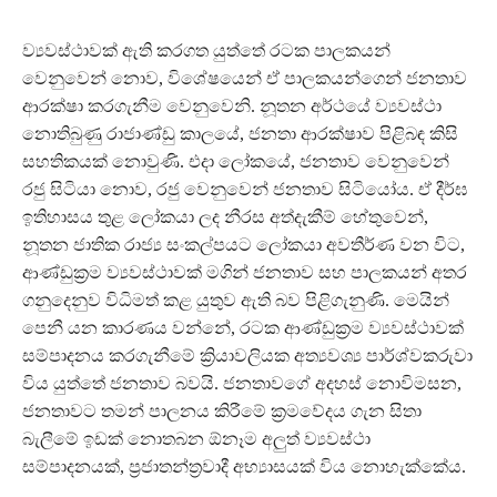
ව්‍යවස්ථාවක් ඇති කරගත යුත්තේ රටක පාලකයන්
වෙනුවෙන් නොව, විශේෂයෙන් ඒ පාලකයන්ගෙන් ජනතාව
ආරක්ෂා කරගැනීම වෙනුවෙනි. නූතන අර්ථයේ ව්‍යවස්ථා
නොතිබුණු රාජාණ්ඩු කාලයේ, ජනතා ආරක්ෂාව පිළිබඳ කිසි
සහතිකයක් නොවුණි. එදා ලෝකයේ, ජනතාව වෙනුවෙන්
රජු සිටියා නොව, රජු වෙනුවෙන් ජනතාව සිටියෝය. ඒ දීර්ඝ
ඉතිහාසය තුළ ලෝකයා ලද නීරස අත්දැකීම් හේතුවෙන්,
නූතන ජාතික රාජ්‍ය සංකල්පයට ලෝකයා අවතීර්ණ වන විට,
ආණ්ඩුක්‍රම ව්‍යවස්ථාවක් මගින් ජනතාව සහ පාලකයන් අතර
ගනුදෙනුව විධිමත් කළ යුතුව ඇති බව පිළිගැනුණි. මෙයින්
පෙනී යන කාරණය වන්නේ, රටක ආණ්ඩුක්‍රම ව්‍යවස්ථාවක්
සම්පාදනය කරගැනීමේ ක්‍රියාවලියක අත්‍යවශ්‍ය පාර්ශ්වකරුවා
විය යුත්තේ ජනතාව බවයි. ජනතාවගේ අදහස් නොවිමසන,
ජනතාවට තමන් පාලනය කිරීමේ ක්‍රමවේදය ගැන සිතා
බැලීමේ ඉඩක් නොතබන ඕනෑම අලුත් ව්‍යවස්ථා
සම්පාදනයක්, ප්‍රජාතන්ත්‍රවාදී අභ්‍යාසයක් විය නොහැක්කේය.