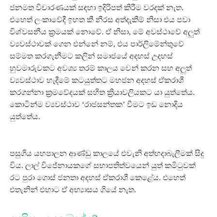
ජනමත විචාරණයක් සඳහා ඉදිරිපත් කිරීම වරදක් නැත.
එහෙත් ලංකාවේදී ඉහත කී නීරස අත්දැකීම් නිසා එය පවා
විශ්වසනීය ක්‍රමයක් නොවේ. ඒ නිසා, මේ අවස්ථාවේ අලුත්
ව්‍යවස්ථාවක් ගෙන එන්නේ නම්, එය පාර්ලිමේන්තුවේ
සම්මත කරගැනීමට කලින් සමාජයේ අදහස් උදහස්
හුවමාරුවකට අවශ්‍ය තරම් කාලය වෙන් කරන සහ අලුත්
ව්‍යවස්ථාව හැදීමේ කටයුත්තට මහජන අදහස් ඒකරාශී
කරගන්නා ක්‍රමවේදයක් සහිත ක්‍රියාවලියකට යා යුත්තේය.
කොටින්ම ව්‍යවස්ථාව ‘රාජසන්තක’ වීමට ඉඩ නොදිය
යුත්තේය.
පසුගිය යහපාලන ආණ්ඩු කාලයේ එවැනි අත්හදාබැලීමක් සිදු
විය. ලාල් විජේනායකගේ සභාපතිත්වයෙන් යුත් කමිටුවක්
රට පුරා ගොස් ජනතා අදහස් ඒකරාශී කෙළේය. එහෙත්
එතැනින් එහාට ඒ අභ්‍යාසය ගියේ නැත.