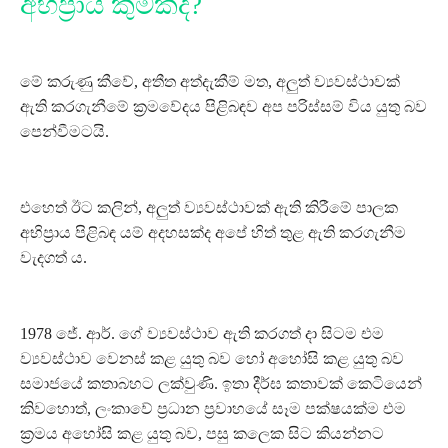
අභිප්‍රාය කුමක්ද?
මේ කරුණු කීවේ, අතීත අත්දැකීම් මත, අලුත් ව්‍යවස්ථාවක්
ඇති කරගැනීමේ ක්‍රමවේදය පිළිබඳව අප පරිස්සම් විය යුතු බව
පෙන්වීමටයි.
එහෙත් ඊට කලින්, අලුත් ව්‍යවස්ථාවක් ඇති කිරීමේ පාලක
අභිප්‍රාය පිළිබඳ යම් අදහසක්ද අපේ හිත් තුළ ඇති කරගැනීම
වැදගත් ය.
1978 ජේ. ආර්. ගේ ව්‍යවස්ථාව ඇති කරගත් දා සිටම එම
ව්‍යවස්ථාව වෙනස් කළ යුතු බව හෝ අහෝසි කළ යුතු බව
සමාජයේ කතාබහට ලක්වුණි. ඉතා දීර්ඝ කතාවක් කෙටියෙන්
කිවහොත්, ලංකාවේ ප්‍රධාන ප්‍රවාහයේ සෑම පක්ෂයක්ම එම
ක්‍රමය අහෝසි කළ යුතු බව, පසු කලෙක සිට කියන්නට