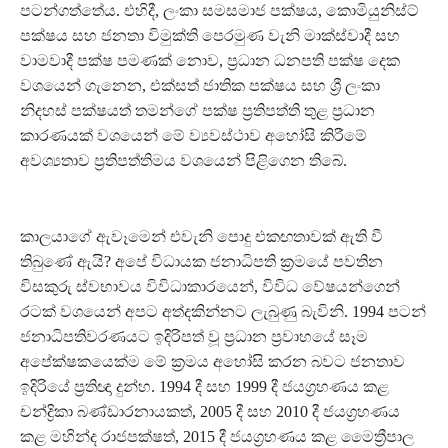
පටන්ගත්තේය. එහිදී, ලංකා සමසමාජ පක්ෂය, කොමියුනිස්ට්
පක්ෂය සහ ජනතා විමුක්ති පෙරමුණ වැනි මාක්ස්වාදී සහ
වාමවාදී පක්ෂ පමණක් නොව, ප්‍රධාන ධනපති පක්ෂ දෙක
වශයෙන් ගැනෙන, එක්සත් ජාතික පක්ෂය සහ ශ්‍රී ලංකා
නිදහස් පක්ෂයත් තමන්ගේ පක්ෂ ප්‍රතිපත්ති තුළ ප්‍රධාන
කාරණයක් වශයෙන් මේ ව්‍යවස්ථාව අහෝසි කිරීමේ
අවශ්‍යතාව ප්‍රතිපත්තිමය වශයෙන් පිළිගෙන තිබේ.
කාලයාගේ ඇවෑමෙන් එවැනි පොදු එකඟතාවක් ඇති වී
තිබුණේ ඇයි? අපේ විධායක ජනාධිපති ක්‍රමයේ පවතින
විසකුරු ස්වභාවය විවිධාකාරයෙන්, විවිධ වේෂයන්ගෙන්
රටක් වශයෙන් අපට අත්දකින්නට ලැබුණු බැවිනි. 1994 පටන්
ජනාධිපතිවරණයට ඉදිරිපත් වූ ප්‍රධාන ප්‍රවාහයේ සෑම
අපේක්ෂකයෙක්ම මේ ක්‍රමය අහෝසි කරන බවට ජනතාව
ඉදිරියේ ප්‍රතිඥා දුන්හ. 1994 දී සහ 1999 දී ජයග්‍රහණය කළ
චන්ද්‍රිකා බණ්ඩාරනායකත්, 2005 දී සහ 2010 දී ජයග්‍රහණය
කළ මහින්ද රාජපක්ෂත්, 2015 දී ජයග්‍රහණය කළ මෛත්‍රීපාල