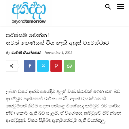
පරිස්සම් වෙන්න!
තවත් හෙණයක් විය හැකි අලුත් ව්‍යවස්ථාව
November 1, 2021
By
ගාමිණි වියන්ගොඩ
ලබන වසර ආරම්භයේදීම අලුත් ව්‍යවස්ථාවක් ගෙන එන බව
ආණ්ඩුව පැත්තෙන් වාර්තා වෙයි. අලුත් ව්‍යවස්ථාවක්
කෙටුම්පත් කිරීම සඳහා පත්කළ විශේෂඥ කමිටුව එම කාර්ය
නිමා කොට ඇති බව සැලයි. ඒ විශේෂඥ කමිටුවේ සිටින්නේ
ආණ්ඩුක්‍රම විෂය පිළිබඳ දැනුම්තේරුම් ඇති වියත්තුලු.