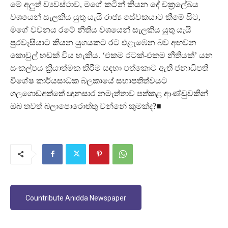
මේ අලුත් ව්‍යවස්ථාව, මගේ කටින් කියන දේ චක්‍රලේඛය
වශයෙන් සැලකිය යුතු යැයි රාජ්‍ය සේවකයාට කීමේ සිට,
මගේ වචනය රටේ නීතිය වශයෙන් සැලකිය යුතු යැයි
පුරවැසියාට කියන යුගයකට රට එළැඹෙන බව අඟවන
කොවුල් හඬක් විය හැකිය. ‘එකම රටක්-එකම නීතියක්’ යන
සංකල්පය ක්‍රියාත්මක කිරීම සඳහා පත්කොට ඇති ජනාධිපති
විශේෂ කාර්යසාධක බලකායේ සභාපතිත්වයට
ගලගොඩඅත්තේ ඥානසාර නමැත්තාව පත්කළ ආණ්ඩුවකින්
ඔබ තවත් බලාපොරොත්තු වන්නේ කුමක්ද?■
Countribute Anidda Newspaper