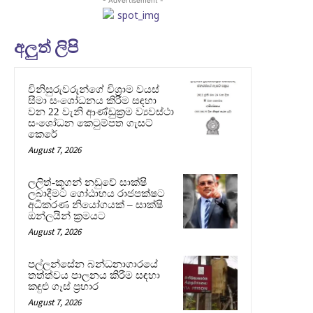
අලුත් ලිපි
විනිසුරුවරුන්ගේ විශ්‍රාම වයස්
සීමා සංශෝධනය කිරීම සඳහා
වන 22 වැනි ආණ්ඩුක්‍රම ව්‍යවස්ථා
සංශෝධන කෙටුම්පත ගැසට්
කෙරේ
August 7, 2026
ලලිත්-කූගන් නඩුවේ සාක්ෂි
ලබාදීමට ගෝඨාභය රාජපක්ෂට
අධිකරණ නියෝගයක් – සාක්ෂි
ඔන්ලයින් ක්‍රමයට
August 7, 2026
පල්ලන්සේන බන්ධනාගාරයේ
තත්ත්වය පාලනය කිරීම සඳහා
කඳුළු ගෑස් ප්‍රහාර
August 7, 2026