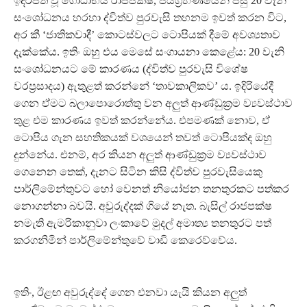
ඉදිරිපත් වූ ගෝඨාභය රාජපක්ෂ, ජයග්‍රහණයෙන් පසු 20 වැනි
සංශෝධනය හරහා ද්විත්ව පුරවැසි තහනම ඉවත් කරන විට,
අර කී ‘ජාතිකවාදී’ කොටස්වලට ටොපියක් දීමේ අවශ්‍යතාව
දැක්කේය. ඉතිං ඔහු එය මෙසේ සංගායනා කෙළේය: 20 වැනි
සංශෝධනයට මේ කාරණය (ද්විත්ව පුරවැසි විශේෂ
වරප්‍රසාදය) ඇතුළත් කරන්නේ ‘තාවකාලිකව’ ය. ඉදිරියේදී
ගෙන ඒමට බලාපොරොත්තු වන අලුත් ආණ්ඩුක්‍රම ව්‍යවස්ථාව
තුළ එම කාරණය ඉවත් කරන්නේය. එපමණක් නොව, ඒ
ටොපිය ගැන සහතිකයක් වශයෙන් තවත් ටොපියක්ද ඔහු
දුන්නේය. එනම්, අර කියන අලුත් ආණ්ඩුක්‍රම ව්‍යවස්ථාව
ගෙනෙන තෙක්, දැනට සිටින කිසි ද්විත්ව පුරවැසියෙකු
පාර්ලිමේන්තුවට හෝ වෙනත් නියෝජන තනතුරකට පත්කර
නොගන්නා බවයි. අවුරුද්දක් ගියේ නැත. බැසිල් රාජපක්ෂ
නමැති ඇමරිකානුවා ලංකාවේ මුදල් අමාත්‍ය තනතුරට පත්
කරගනිමින් පාර්ලිමේන්තුවේ වාඩි කෙරෙව්වේය.
ඉතිං, ඊළඟ අවුරුද්දේ ගෙන එනවා යැයි කියන අලුත්