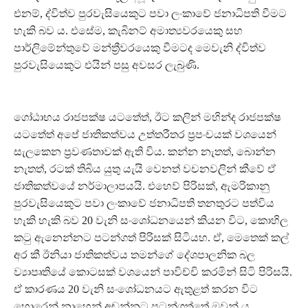
එනම්, ද්විත්ව පුරවැසියෙකුට පවා ලංකාවේ ජනාධිපති වීමට
හැකි බව ය. එසේම, කැබිනට් අමාත්‍යවරයෙකු සහ
පාර්ලිමේන්තුවේ මන්ත්‍රීවරයෙකු වීමටද මෙවැනි ද්විත්ව
පුරවැසියෙකුට එයින් පසු අවසර ලැබුණි.
ගෝඨාභය රාජපක්ෂ යටතේත්, ඊට කලින් මහින්ද රාජපක්ෂ
යටතේත් අපේ ජාතිකත්වය උත්තරීතර ප්‍රපංචයක් වශයෙන්
සැලකෙන ප්‍රවණතාවක් ඇති විය. කන්න නැතත්, බොන්න
නැතත්, රටක් තිබිය යුතු යැයි වෙනත් වචනවලින් කීවේ ඒ
ජාතිකත්වයේ නර්මාලාපයයි. එහෙව් පිරිසක්, ඇමරිකානු
පුරවැසියෙකුට පවා ලංකාවේ ජනාධිපති තනතුරට පත්විය
හැකි හැකි බව 20 වැනි සංශෝධනයෙන් කියන විට, කොහිල
කටු ඇනෙන්නට පටන්ගත් පිරිසක් සිටියහ. ඒ, මෙතෙක් කල්
අර කී ඊනියා ජාතිකත්වය තමන්ගේ දේශපාලනික බල
ව්‍යාපෘතියේ කොටසක් වශයෙන් පාවිච්චි කරමින් සිටි පිරිසයි.
ඒ කාරණය 20 වැනි සංශෝධනයට ඇතුළත් කරන විට
හොරෙන් නාහෙන් අඬන්නට පටන්ගත්තේ ඔවුන් ය.