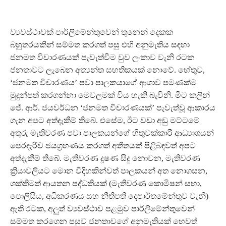
ව්‍යවස්ථාවක් පාර්ලිමේන්තුවෙන් තුනෙන් දෙකක
බහුතරයකින් සම්මත කරගත් පසු එහි අනුමැතිය සඳහා
ජනමත විචාරණයක් පැවැත්වීම වුව ලංකාව වැනි රටක
ජනතාවට ලැබෙන අත්‍යන්ත සහතිකයක් නොවේ. හේතුව,
‘ජනමත විචාරණය’ පවා පාලකයාගේ ආශාව පමණක්ම
මුදුන්පත් කරගන්නා මෙවලමක් විය හැකි බැවිනි. මීට කලින්
ජේ. ආර්. ජයවර්ධන ‘ජනමත විචාරණයක්’ පැවැත්වූ ආකාරය
ගැන අපට අත්දැකීම් තිබේ. එසේම, ඊට වඩා අඩු මට්ටමේ
අතුරු මැතිවරණ පවා පාලකයන්ගේ හිතුවක්කාරී ආධ්‍යාශයන්
පෙරදැරිව ජයග්‍රහණය කරගත් අතීතයක් පිළිබඳවත් අපට
අත්දැකීම් තිබේ. මැතිවරණ දූෂණ සිදු නොවන, මැතිවරණ
ක්‍රියාවලියට මොන විදිහකින්වත් පාලකයන් අත නොගසන,
ශක්තිමත් ආයතන පද්ධතියක් (මැතිවරණ කොමිෂන් සභා,
පොලීසිය, අධිකරණය සහ නීතිපති දෙපාර්තමේන්තුව වැනි)
ඇති රටක, අලුත් ව්‍යවස්ථාව පළමුව පාර්ලිමේන්තුවෙන්
සම්මත කරගෙන පසුව ජනතාවගේ අනුමැතියක් හෙවත්