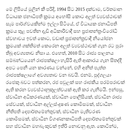
මේ ලිපියේ මුලින් කී පරිදි, 1994 සිට 2015 දක්වාම, වර්තමාන
විධායක ජනාධිපති ක්‍රමය අහෝසි කොට අලුත් ව්‍යවස්ථාවක්
සෑම පාර්ශ්වයකින්ම ඉල්ලා සිටියේ, ඒ විධායක ජනාධිපති
ක්‍රමය තුළ පවතින දැඩි අධිකාරීවාදී සහ ප්‍රජාතන්ත්‍ර-විරෝධී
ස්වභාවය ඉවත් කොට, වඩාත් ප්‍රජාතන්ත්‍රවාදී නියෝජන
ක්‍රමයක් ශක්තිමත් කෙරෙන අලුත් ව්‍යවස්ථාවක් ගැන රට පුරා
තිබූ අවශ්‍යතාව නිසා ය. එහෙත්, 2010 සිට රාජ්‍ය පාලනය
සම්බන්ධයෙන් රාජපක්ෂලා හැසිරී ඇති ආකාරය ගැන සිතද්දී
අපට පෙනී යන කාරණය වන්නේ, එහි අනිත් පැත්ත
රාජපක්ෂලාගේ අවශ්‍යතාව වන බවයි. එනම්, පුද්ගලයා
රජෙකු බවට පත්කරන, රජ පවුලක් සහ රාජකීය පරම්පරාවක්
ඇති කරන ව්‍යවස්ථානුකූලත්වයක් ඇති කර ගැනීමයි. ඉන්පසු,
ස්වාධීන අධිකරණයක්, ස්වාධීන පොලීසියක්, ස්වාධීන රාජ්‍ය
සේවයක්, ස්වාධීන අල්ලස්-දූෂණ කොමිසමක්, ස්වාධීන
නීතිපති දෙපාර්තමේන්තුවක්, ස්වාධීන මැතිවරණ
කොමිසමක්, ස්වාධීන විගණනකාධිපති දෙපාර්තමේන්තුවක්
සහ ස්වාධීන මහබැංකුවක් ඉතිරි නොවනු ඇත. කොටින්ම,