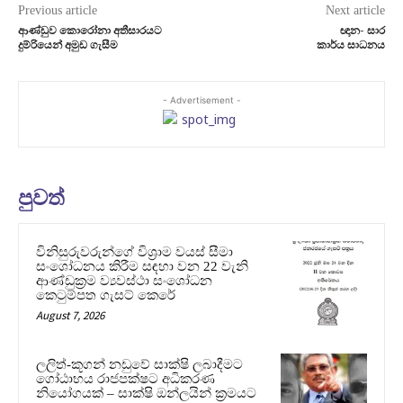
Previous article
Next article
ආණ්ඩුව කොරෝනා අතීසාරයට
ඥාන- සාර
දුම්රියෙන් අමුඩ ගැසීම
කාර්ය සාධනය
- Advertisement -
පුවත්
විනිසුරුවරුන්ගේ විශ්‍රාම වයස් සීමා
සංශෝධනය කිරීම සඳහා වන 22 වැනි
ආණ්ඩුක්‍රම ව්‍යවස්ථා සංශෝධන
කෙටුම්පත ගැසට් කෙරේ
August 7, 2026
ලලිත්-කූගන් නඩුවේ සාක්ෂි ලබාදීමට
ගෝඨාභය රාජපක්ෂට අධිකරණ
නියෝගයක් – සාක්ෂි ඔන්ලයින් ක්‍රමයට