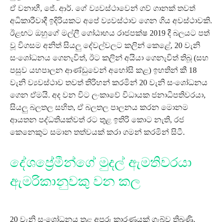
ඒ වනාහී, ජේ. ආර්. ගේ ව්‍යවස්ථාවෙන් ගව් ගානක් තවත්
අධිකාරීවාදී ඉදිරියකට අපේ ව්‍යවස්ථාව ගෙන ගිය අවස්ථාවකි.
ඊළඟට ඔහුගේ මල්ලී ගෝඨාභය රාජපක්ෂ 2019 දී බලයට පත්
වූ විගසම අනිත් සියලු දේවල්වලට කලින් කෙළේ, 20 වැනි
සංශෝධනය ගෙනැවිත්, ඊට කලින් අයියා ගෙනැවිත් තිබූ (සහ
පසුව යහපාලන ආණ්ඩුවෙන් අහෝසි කළ) ඉහතින් කී 18
වැනි ව්‍යවස්ථාව තවත් තිරිහන් කරමින් 20 වැනි සංශෝධනය
ගෙන ඒමයි. අද වන විට ලංකාවේ විධායක ජනාධිපතිවරයා,
සියලු බලතල සහිත, ඒ බලතල පාලනය කරන මොනම
ආයතන පද්ධතියක්වත් රට තුළ ඉතිරි කොට නැති, රජ
කෙනෙකුට සමාන තත්වයක් කරා ගමන් කරමින් සිටී.
දේශප්‍රේමීන්ගේ මුදල් ඇමතිවරයා
ඇමරිකානුවකු වන කල
20 වැනි සංශෝධනය තුළ අපූරු කාරණයක් ගැබ්ව තිබුණි.