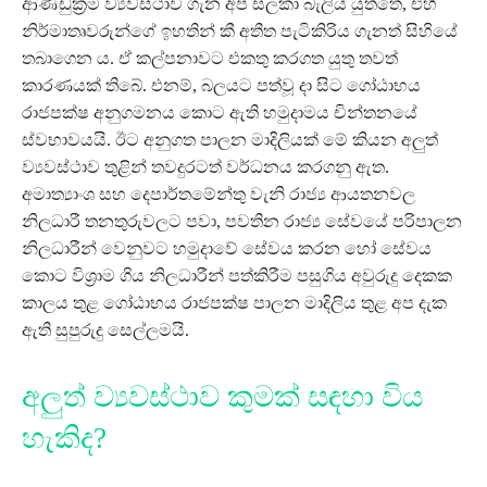
ආණ්ඩුක්‍රම ව්‍යවස්ථාව ගැන අප සලකා බැලිය යුත්තේ, එහි
නිර්මාතෘවරුන්ගේ ඉහතින් කී අතීත පැටිකිරිය ගැනත් සිහියේ
තබාගෙන ය. ඒ කල්පනාවට එකතු කරගත යුතු තවත්
කාරණයක් තිබේ. එනම්, බලයට පත්වූ දා සිට ගෝඨාභය
රාජපක්ෂ අනුගමනය කොට ඇති හමුදාමය චින්තනයේ
ස්වභාවයයි. ඊට අනුගත පාලන මාදිලියක් මේ කියන අලුත්
ව්‍යවස්ථාව තුළින් තවදුරටත් වර්ධනය කරගනු ඇත.
අමාත්‍යාංශ සහ දෙපාර්තමේන්තු වැනි රාජ්‍ය ආයතනවල
නිලධාරී තනතුරුවලට පවා, පවතින රාජ්‍ය සේවයේ පරිපාලන
නිලධාරීන් වෙනුවට හමුදාවේ සේවය කරන හෝ සේවය
කොට විශ්‍රාම ගිය නිලධාරීන් පත්කිරීම පසුගිය අවුරුදු දෙකක
කාලය තුළ ගෝඨාභය රාජපක්ෂ පාලන මාදිලිය තුළ අප දැක
ඇති සුපුරුදු සෙල්ලමයි.
අලුත් ව්‍යවස්ථාව කුමක් සඳහා විය
හැකිද?