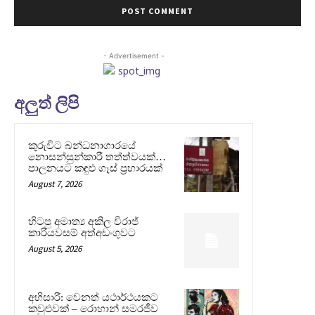
- Advertisement -
අලුත් ලිපි
කුරුවිට බන්ධනාගාරයේ
නොසන්සුන්කාරී තත්ත්වයක්…
පාලනයට කඳුළු ගෑස් ප්‍රහාරයක්
August 7, 2026
හිටපු අමාත්‍ය අකිල විරාජ්
කාරියවසම් අත්අඩංගුවට
August 5, 2026
අභිසාරී: වෙනත් යථාර්ථයකට
කවුළුවක් – රොහාන් සමරජීව