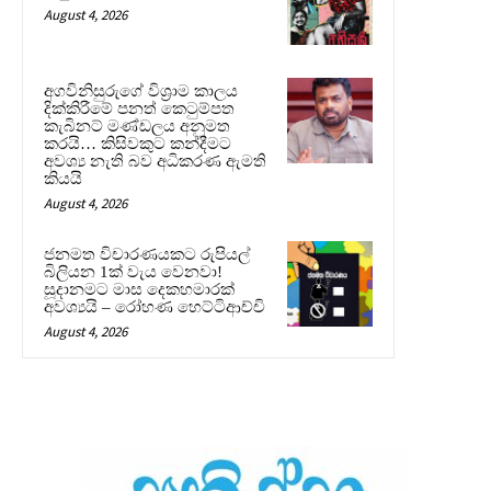
August 4, 2026
අගවිනිසුරුගේ විශ්‍රාම කාලය
දික්කිරීමේ පනත් කෙටුම්පත
කැබිනට් මණ්ඩලය අනුමත
කරයි… කිසිවකුට කන්දීමට
අවශ්‍ය නැති බව අධිකරණ ඇමති
කියයි
August 4, 2026
ජනමත විචාරණයකට රුපියල්
බිලියන 1ක් වැය වෙනවා!
සූදානමට මාස දෙකහමාරක්
අවශ්‍යයි – රෝහණ හෙට්ටිආච්චි
August 4, 2026