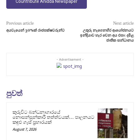
Countribute Anidda Newspaper
Previous article
Next article
අයවැයෙන් 30%ක් රාජපක්ෂවරුන්ට
උතුරු නැගෙනහිර ආයෝජනයට
ඉන්දියාව හැර වෙන අය එපා: දමිළ
ජාතික සන්ධානය
- Advertisement -
පුවත්
කුරුවිට බන්ධනාගාරයේ
නොසන්සුන්කාරී තත්ත්වයක්… පාලනයට
කඳුළු ගෑස් ප්‍රහාරයක්
August 7, 2026