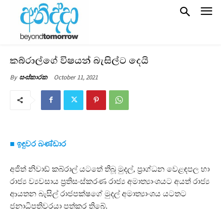
කබ්රාල්ගේ විෂයන් බැසිල්ට දෙයි
October 11, 2021
By
සංස්කාරක
■ ඉඳුවර බණ්ඩාර
අජිත් නිවාඩ් කබ්රාල් යටතේ තිබූ මුදල්, ප්‍රාග්ධන වෙළඳපල හා
රාජ්‍ය ව්‍යවසාය ප්‍රතිසංස්කරණ රාජ්‍ය අමාත්‍යාංශයට අයත් රාජ්‍ය
ආයතන බැසිල් රාජපක්ෂගේ මුදල් අමාත්‍යාංශය යටතට
ජනාධිපතිවරයා පත්කර තිබේ.