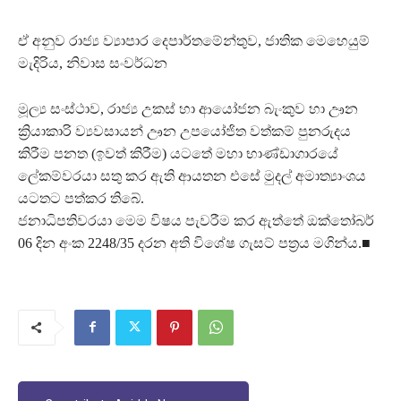
ඒ අනුව රාජ්‍ය ව්‍යාපාර දෙපාර්තමේන්තුව, ජාතික මෙහෙයුම්
මැදිරිය, නිවාස සංවර්ධන
මූල්‍ය සංස්ථාව, රාජ්‍ය උකස් හා ආයෝජන බැංකුව හා ඌන
ක්‍රියාකාරි ව්‍යවසායන් ඌන උපයෝජිත වත්කම් පුනරුදය
කිරීම පනත (ඉවත් කිරීම) යටතේ මහා භාණ්ඩාගාරයේ
ලේකම්වරයා සතු කර ඇති ආයතන එසේ මුදල් අමාත්‍යාංශය
යටතට පත්කර තිබේ.
ජනාධිපතිවරයා මෙම විෂය පැවරීම කර ඇත්තේ ඔක්තෝබර්
06 දින අංක 2248/35 දරන අති විශේෂ ගැසට් පත්‍රය මගින්ය.■