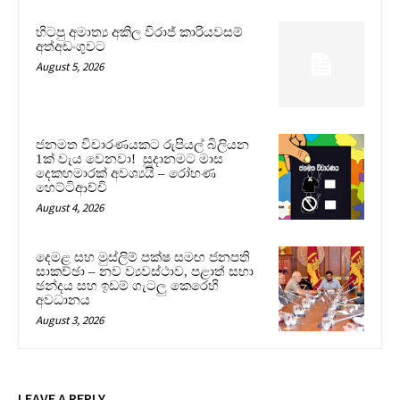
හිටපු අමාත්‍ය අකිල විරාජ් කාරියවසම්
අත්අඩංගුවට
August 5, 2026
ජනමත විචාරණයකට රුපියල් බිලියන
1ක් වැය වෙනවා! සූදානමට මාස
දෙකහමාරක් අවශ්‍යයි – රෝහණ
හෙට්ටිආච්චි
August 4, 2026
දෙමළ සහ මුස්ලිම් පක්ෂ සමඟ ජනපති
සාකච්ඡා – නව ව්‍යවස්ථාව, පළාත් සභා
ඡන්දය සහ ඉඩම් ගැටලු කෙරෙහි
අවධානය
August 3, 2026
LEAVE A REPLY