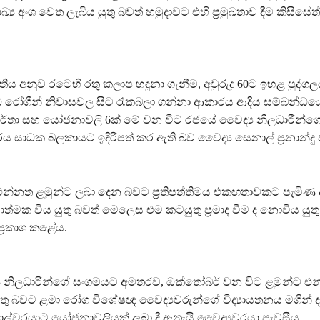
ඛ්‍ය අංශ වෙත ලැබිය යුතු බවත් හමුදාවට එහි ප්‍රමුඛතාව දීම කිසිස
ප්තිය අනුව රටෙහි රතු කලාප හඳුනා ගැනීම, අවුරුදු 60ට ඉහළ පුද්ග
ඩ් රෝගීන් නිවාසවල සිට රැකබලා ගන්නා ආකාරය ආදිය සම්බන්ධය
ර්තා සහ යෝජනාවලි 6ක් මේ වන විට රජයේ වෛද්‍ය නිලධාරීන්ග
්ය සාධක බලකායට ඉදිරිපත් කර ඇති බව වෛද්‍ය සෙනාල් ප්‍රනාන්දු 
 එන්නත ළමුන්ට ලබා දෙන බවට ප්‍රතිපත්තිමය එකඟතාවකට පැමිණ
ියාත්මක විය යුතු බවත් මෙලෙස එම කටයුතු ප්‍රමාද වීම ද නොවිය යුත
්‍රකාශ කළේය.
 නිලධාරීන්ගේ සංගමයට අමතරව, ඔක්තෝබර් වන විට ළමුන්ට එන්න
තු බවට ළමා රෝග විශේෂඥ වෛද්‍යවරුන්ගේ විද්‍යායතනය මගින් ද
රාල්වරයාට යෝජනාවලියක් ලබා දී ඇතැයි වෛද්‍යවරයා පැවසීය.