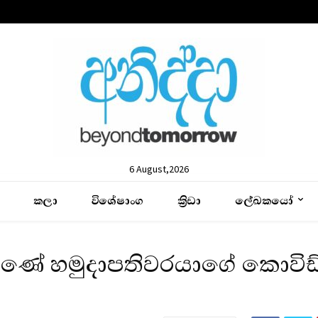
6 August,2026
කලා
විශේෂාංග
ක්‍රිඩා
ලේඛකයෝ
 වුණේ හමුදාපතිවරයාගේ කොවිඩ