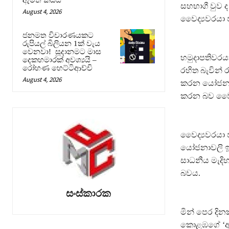
සහභාගී වුව 
August 4, 2026
වෛද්‍යවරයා 
ජනමත විචාරණයකට
රුපියල් බිලියන 1ක් වැය
වෙනවා! සූදානමට මාස
හමුදාපතිවරයා
දෙකහමාරක් අවශ්‍යයි –
රෝහණ හෙට්ටිආච්චි
රහිත බැවින්
August 4, 2026
කරන යෝජනා ජ
කරන බව වෛද්
වෛද්‍යවරයා 
යෝජනාවලි ඉදි
සාධනීය මැදිහ
බවය.
සංස්කාරක
මින් පෙර දින
කොළඹගේ ‘අනිද