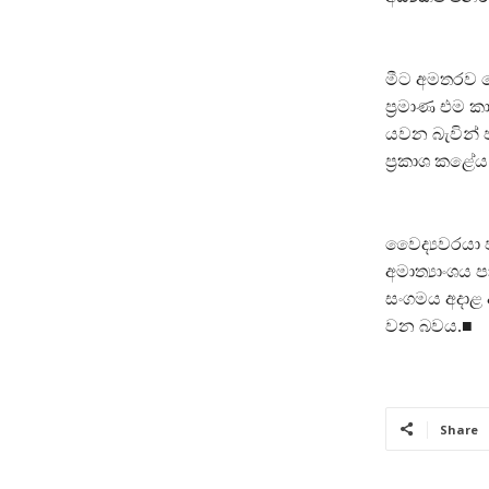
මීට අමතරව සෞ
ප්‍රමාණ එම 
යවන බැවින් ජ
ප්‍රකාශ කළේය
වෛද්‍යවරයා ප
අමාත්‍යාංශය 
සංගමය අදාළ 
වන බවය.■
Share