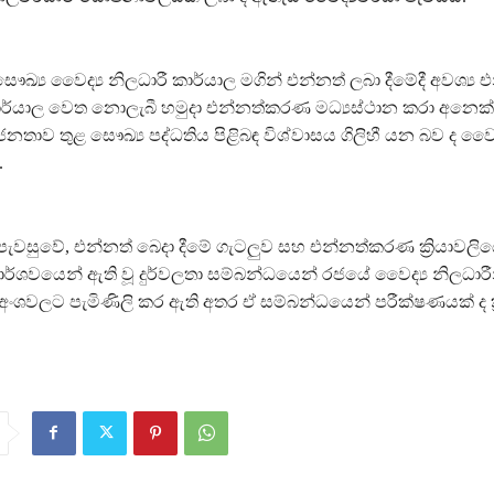
ඛ්‍ය වෛද්‍ය නිලධාරී කාර්යාල මගින් එන්නත් ලබා දීමේදී අවශ්‍ය 
කාර්යාල වෙත නොලැබී හමුදා එන්නත්කරණ මධ්‍යස්ථාන කරා අනෙක්
නතාව තුළ සෞඛ්‍ය පද්ධතිය පිළිබඳ විශ්වාසය ගිලිහී යන බව ද වෛ
.
ැවසුවේ, එන්නත් බෙදා දීමේ ගැටලුව සහ එන්නත්කරණ ක්‍රියාවලියේ
පාර්ශවයෙන් ඇති වූ දුර්වලතා සම්බන්ධයෙන් රජයේ වෛද්‍ය නිලධාර
අංශවලට පැමිණිලි කර ඇති අතර ඒ සම්බන්ධයෙන් පරීක්ෂණයක් ද ක්