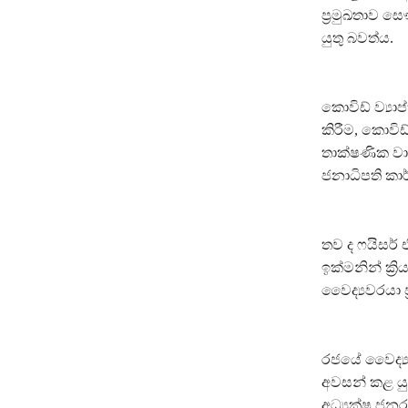
ප්‍රමුඛතාව සෞ
යුතු බවත්ය.
කොවිඩ් ව්‍යා
කිරීම, කොවි
තාක්ෂණික වා
ජනාධිපති කාර
තව ද ෆයිසර්
ඉක්මනින් ක්‍ර
වෛද්‍යවරයා ප
රජයේ වෛද්‍ය
අවසන් කළ යු
අධ්‍යක්ෂ ජන