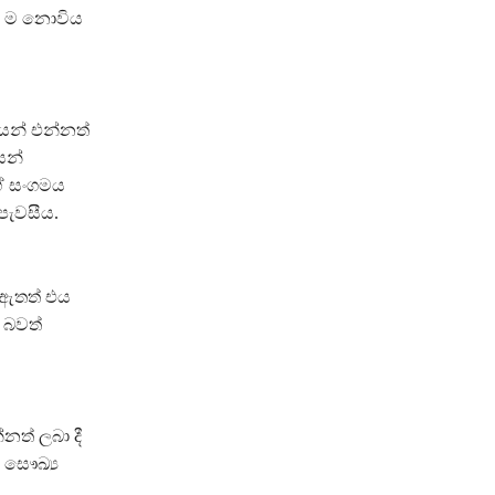
ේත් ම නොවිය
ලයන් එන්නත්
ෙන්
ේ සංගමය
පැවසීය.
 ඇතත් එය
ු බවත්
ත් ලබා දී
 සෞඛ්‍ය