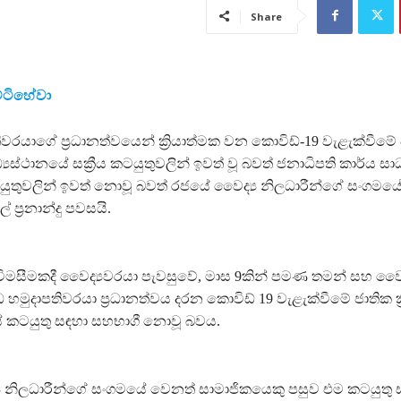
Share
ෙට්ටිහේවා
තිවරයාගේ ප්‍රධානත්වයෙන් ක්‍රියාත්මක වන කොවිඩ්-19 වැළැක්වීමේ
මධ්‍යස්ථානයේ සක්‍රීය කටයුතුවලින් ඉවත් වූ බවත් ජනාධිපති කාර්ය ස
තුවලින් ඉවත් නොවූ බවත් රජයේ වෛද්‍ය නිලධාරීන්ගේ සංගමය
 ප්‍රනාන්දු පවසයි.
 විමසීමකදී වෛද්‍යවරයා පැවසුවේ, මාස 9කින් පමණ තමන් සහ වෛද
ධ හමුදාපතිවරයා ප්‍රධානත්වය දරන කොවිඩ් 19 වැළැක්වීමේ ජාතික ක්‍
ේ කටයුතු සඳහා සහභාගී නොවූ බවය.
 නිලධාරීන්ගේ සංගමයේ වෙනත් සාමාජිකයෙකු පසුව එම කටයුතු 