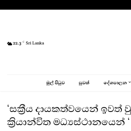
No menu items!
22.3
C
Sri Lanka
මුල් පිටුව
පුවත්
දේශපාලන
‘සක්‍රීය දායකත්වයෙන් ඉවත්
ක්‍රියාන්විත මධ්‍යස්ථානයෙන් ‘