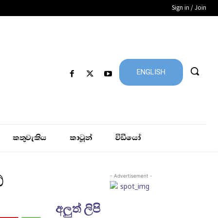
Sign in / Join
ENGLISH
කතුවැකිය
කාටූන්
විඩීයෝ
්
- Advertisement -
අලුත් ලිපි