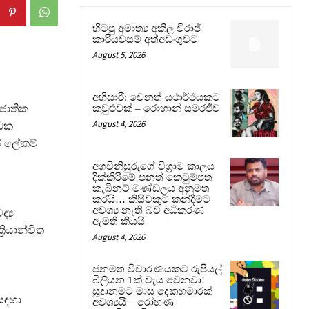
හිටපු අමාත්‍ය අකිල විරාජ්
කාරියවසම් අත්අඩංගුවට
August 5, 2026
අභිසාරී: වෙනත් යථාර්ථයකට
 ජාතික
කවුළුවක් – රොහාන් සමරජීව
August 4, 2026
ාධක
ේ ලේකම්
අගවිනිසුරුගේ විශ්‍රාම කාලය
දික්කිරීමේ පනත් කෙටුම්පත
කැබිනට් මණ්ඩලය අනුමත
කරයි… කිසිවකුට කන්දීමට
අවශ්‍ය නැති බව අධිකරණ
්‍ය
ඇමති කියයි
රියාන්විත
August 4, 2026
ජනමත විචාරණයකට රුපියල්
බිලියන 1ක් වැය වෙනවා!
සූදානමට මාස දෙකහමාරක්
සඳහා
අවශ්‍යයි – රෝහණ