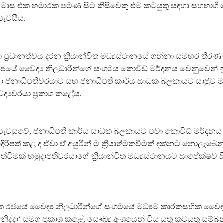
ද මාස එක හමාරක පමණ සිට කිසිවෙකු එම කටයුතු සඳහා සහභාගී 
පැවසීය.
 ප්‍රධානත්වය දරන ක්‍රියාන්විත මධ්‍යස්ථානයේ ගන්නා සමහර තීර
 රජයේ වෛද්‍ය නිලධාරීන්ගේ සංගමය කොවිඩ් මර්දනය වෙනුවෙන් ඉද
නාධිපතිවරයාට සහ ජනාධිපති කාර්ය සාධක බලකායට සෘජුව ම ඉ
‍යවරයා ප්‍රකාශ කළේය.
පැවසුවේ, ජනාධිපති කාර්ය සාධක බලකායට පවා කොවිඩ් මර්දනය
රිපත් කළ ද ඒවා ඒ අයුරින් ම ක්‍රියාත්මකවීමක් දක්නට නොලැබෙන
ත්වීමක් හමුදාපතිවරයාගේ ක්‍රියාන්විත මධ්‍යස්ථානයට සාපේක්ෂව ස
ක රජයේ වෛද්‍ය නිලධාරීන්ගේ සංගමයේ මධ්‍යම කාරකසභික වෛද්‍ය ප
්දා‘ සමග ප්‍රකාශ කළේ, සෞඛ්‍ය අංශයෙන් විය යුතු කටයුතු සම්