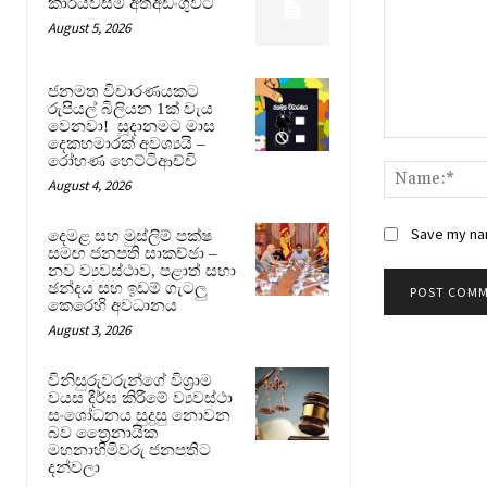
කාරියවසම් අත්අඩංගුවට
August 5, 2026
ජනමත විචාරණයකට
රුපියල් බිලියන 1ක් වැය
වෙනවා! සූදානමට මාස
දෙකහමාරක් අවශ්‍යයි –
Comment:
රෝහණ හෙට්ටිආච්චි
August 4, 2026
Save my nam
දෙමළ සහ මුස්ලිම් පක්ෂ
සමඟ ජනපති සාකච්ඡා –
නව ව්‍යවස්ථාව, පළාත් සභා
ඡන්දය සහ ඉඩම් ගැටලු
කෙරෙහි අවධානය
August 3, 2026
විනිසුරුවරුන්ගේ විශ්‍රාම
වයස දීර්ඝ කිරීමේ ව්‍යවස්ථා
සංශෝධනය සුදුසු නොවන
බව ත්‍රෛනායික
මහනාහිමිවරු ජනපතිට
දන්වලා