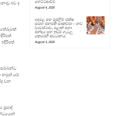
හෙට්ටිආච්චි
නොවූ බව ද
August 4, 2026
දෙමළ සහ මුස්ලිම් පක්ෂ
සමඟ ජනපති සාකච්ඡා – නව
ව්‍යවස්ථාව, පළාත් සභා
ණ තේරුමක්
ඡන්දය සහ ඉඩම් ගැටලු
ිරිපත්
කෙරෙහි අවධානය
August 3, 2026
දිරිපත්
 සම්බන්ධ
 නමුත් යම්
ිදු වන
්‍රසාද්
බන්ධයෙන්