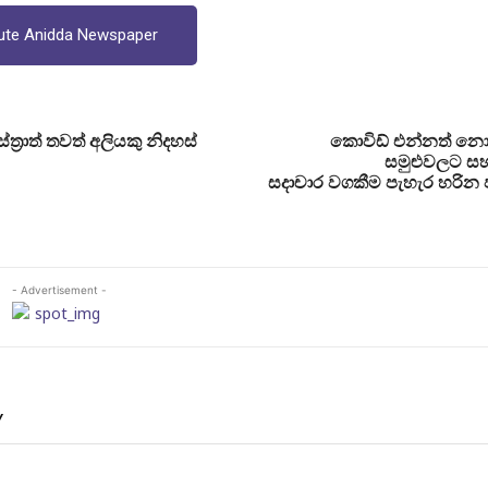
ute Anidda Newspaper
්‍රාත් තවත් අලියකු නිදහස්
කොවිඩ් එන්නත් න
සමුළුවලට සහ
සදාචාර වගකීම පැහැර හරින 
- Advertisement -
Y