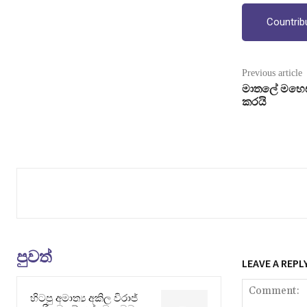
Countrib
Previous article
මාතලේ මහෙස්ත
කරයි
පුවත්
LEAVE A REPL
හිටපු අමාත්‍ය අකිල විරාජ්