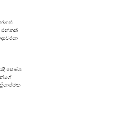
එන්නත්
 එන්නත්
ද්‍යවරයා
දී සෞඛ්‍ය
ීන්ගේ
‍රියාත්මක