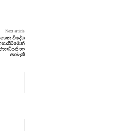
Next article
ොගෙන විදේශ
භාගිවීමෙන්
ජනාධිපති හා
අගමැති