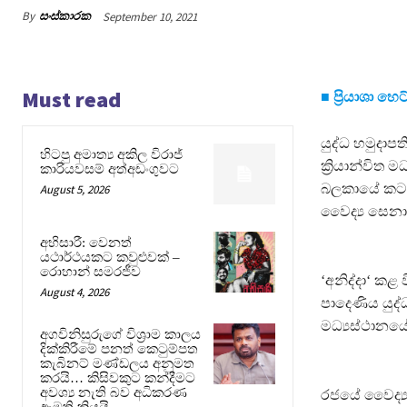
By
සංස්කාරක
September 10, 2021
Must read
■ ප්‍රියාශා හ
යුද්ධ හමුදාප
හිටපු අමාත්‍ය අකිල විරාජ්
ක්‍රියාන්විත 
කාරියවසම් අත්අඩංගුවට
බලකායේ කටයු
August 5, 2026
වෛද්‍ය සෙනාල්
අභිසාරී: වෙනත්
යථාර්ථයකට කවුළුවක් –
රොහාන් සමරජීව
‘අනිද්දා‘ කළ
August 4, 2026
පාදෙණිය යුද්
මධ්‍යස්ථානය
අගවිනිසුරුගේ විශ්‍රාම කාලය
දික්කිරීමේ පනත් කෙටුම්පත
කැබිනට් මණ්ඩලය අනුමත
කරයි… කිසිවකුට කන්දීමට
අවශ්‍ය නැති බව අධිකරණ
රජයේ වෛද්‍ය
ඇමති කියයි