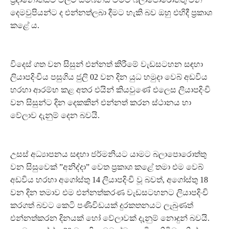
දෙමවුපියන්ට ද එන්නත්ලබා දීමට හැකි බව ඔහු එහිදී ප්‍රකාශ
කළේ ය.
විදෙස් ගත වන සිසුන් එන්නත් කිරීමේ වැඩසටහන සඳහා
ලියාපදිංචිය පසුගිය ජුලි 02 වන දින යුධ හමුදා වෙබ් අඩවිය
හරහා ආරම්භ කළ අතර එයින් කියවුණේ එලෙස ලියාපදිංචි
වන සිසුන්ට දින දෙකකින් එන්නත් කරන ස්ථානය හා
වේලාව දැනුම් දෙන බවයි.
උසස් අධ්‍යාපනය සඳහා ජර්මනියට යාමට බලාපොරොත්තු
වන සිසුවෙක් ”අනිද්දා” වෙත ප්‍රකාශ කළේ තමා එම වෙබ්
අඩවිය හරහා අගෝස්තු 14 ලියාපදිංචි වූ බවත්, අගෝස්තු 18
වන දින තමාව එම එන්නත්කරණ වැඩසටහනට ලියාපදිංචි
කරගත් බවට කෙටි පණිවිඩයක් දුරකතනයට ලැබුණත්
එන්නත්කරන දිනයක් හෝ වේලාවක් දැනුම් නොදුන් බවයි.