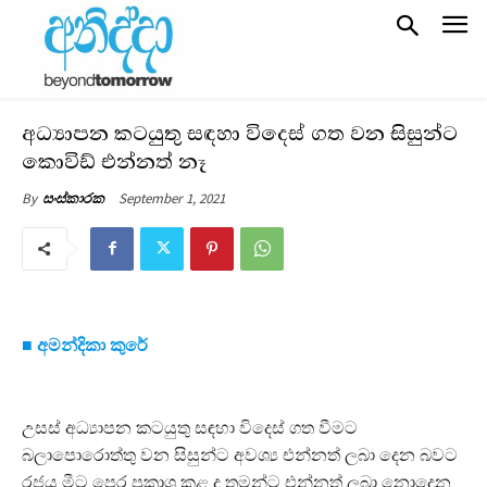
අධ්‍යාපන කටයුතු සඳහා විදෙස් ගත වන සිසුන්ට
කොවිඩ් එන්නත් නෑ
September 1, 2021
By
සංස්කාරක
■ අමන්දිකා කුරේ
උසස් අධ්‍යාපන කටයුතු සඳහා විදෙස් ගත වීමට
බලාපොරොත්තු වන සිසුන්ට අවශ්‍ය එන්නත් ලබා දෙන බවට
රජය මීට පෙර ප්‍රකාශ කළ ද තමන්ට එන්නත් ලබා නොදෙන