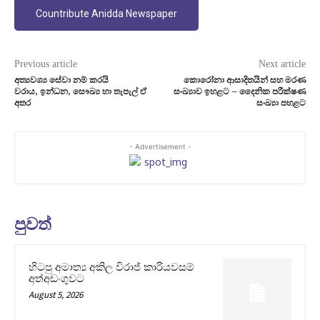
Countribute Anidda Newspaper
Previous article
Next article
අත්‍යවශ්‍ය සේවා නම් කරයි
කොරෝනා ආසාදිතයින් සහ මරණ
වරාය, ඉන්ධන, සෞඛ්‍ය හා තැපැල් ඒ
සංඛ්‍යාව ඉහළට – දෛනික පරීක්ෂණ
අතර
සංඛ්‍යා පහළට
- Advertisement -
පුවත්
හිටපු අමාත්‍ය අකිල විරාජ් කාරියවසම්
අත්අඩංගුවට
August 5, 2026