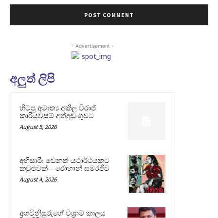
- Advertisement -
අලුත් ලිපි
හිටපු අමාත්‍ය අකිල විරාජ්
කාරියවසම් අත්අඩංගුවට
August 5, 2026
අභිසාරී: වෙනත් යථාර්ථයකට
කවුළුවක් – රොහාන් සමරජීව
August 4, 2026
අගවිනිසුරුගේ විශ්‍රාම කාලය