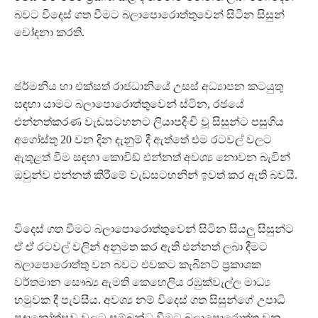
බවට විදෙස් ගත වීමට බලාපොරොත්තුවෙන් සිටින සිසුන්
චෝදනා කරති.
ජර්මනිය හා එක්සත් රාජධානියේ උසස් අධ්‍යාපන කටයුතු
සඳහා යාමට බලාපොරොත්තුවෙන් ස්ටින, රජයේ
එන්නත්කරණ වැඩසටහනට ලියාපදිංචි වූ සිසුන්ට පසුගිය
අගෝස්තු 20 වන දින දැනුම් දී ඇත්තේ එම රටවල් වලට
ඇතුළත් වීම සඳහා කොවිඩ් එන්නත් අවශ්‍ය නොවන බැවින්
ඔවුන්ව එන්නත් කිරීමේ වැඩසටහනින් ඉවත් කර ඇති බවයි.
විදෙස් ගත වීමට බලාපොරොත්තුවෙන් සිටින සියලු සිසුන්ට
ඒ ඒ රටවල් වලින් අනුමත කර ඇති එන්නත් ලබා දීමට
බලාපොරොත්තු වන බවට එවකට කැබිනට් ප්‍රකාශක
වර්තමාන සෞඛ්‍ය ඇමති කෙහෙලිය රඹුක්වැල්ල මාධ්‍ය
හමුවක දී පැවසීය. අවශ්‍ය නම් විදෙස් ගත සිසුන්ගේ උපාධි
ප්‍රදානෝත්සව වලට සම්බන්ධ වීමට බලාපොරොත්තු වන