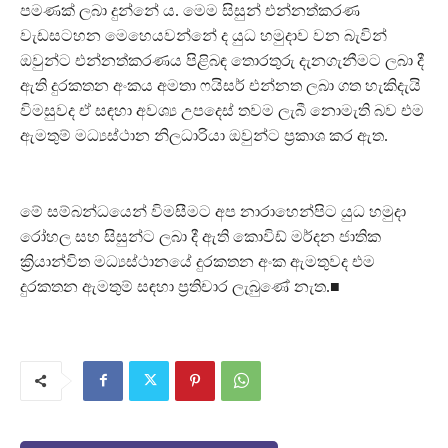
පමණක් ලබා දුන්නේ ය. මෙම සිසුන් එන්නත්කරණ
වැඩසටහන මෙහෙයවන්නේ ද යුධ හමුදාව වන බැවින්
ඔවුන්ට එන්නත්කරණය පිළිබඳ තොරතුරු දැනගැනීමට ලබා දී
ඇති දුරකතන අංකය අමතා ෆයිසර් එන්නත ලබා ගත හැකිදැයි
විමසුවද ඒ සඳහා අවශ්‍ය උපදෙස් තවම ලැබී නොමැති බව එම
ඇමතුම් මධ්‍යස්ථාන නිලධාරියා ඔවුන්ට ප්‍රකාශ කර ඇත.
මේ සම්බන්ධයෙන් විමසීමට අප නාරාහෙන්පිට යුධ හමුදා
රෝහල සහ සිසුන්ට ලබා දී ඇති කොවිඩ් මර්දන ජාතික
ක්‍රියාන්විත මධ්‍යස්ථානයේ දුරකතන අංක ඇමතුවද එම
දුරකතන ඇමතුම් සඳහා ප්‍රතිචාර ලැබුණේ නැත.■