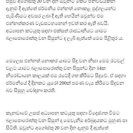
පසුව අගෝස්තු 20 වන දින ඔවුන්ට කෙටි පනිවිඩයකින්
දැනුම් දී ඇත්තේ ජර්මනිය එන්නත් නොකළ පුද්ගලයන්ට
පැමිණීමට අවසර ලබා දී ඇති හෙයින් ඔවුන්ව එම
එන්නත්කරණ වැඩසටහනෙන් ඉවත් කර ඇති බවයි.
අධ්‍යාපන කටයුතු සඳහා එක්සත් රාජධානියට යාමට
බලාපොරොත්තු වන සිසුන්ට ද ලැබී ඇත්තේ මෙම පිළිතුර ය.
මෙලෙස එන්නත් නොකර යාමට සිදු වන නිසා මෙම රටවල්
වලට යාමට බලාපොරොත්තු වන සිසුන්ට දින 14ක
නිරෝධායන කාලයක් එම රටේදී ගත කිරීමට සිදුවේ. ඒ සඳහා
ජර්මනියේ දී දිනකට යූරෝ 200ක් පමණ වැය කිරීමට සිදුවන
බව සිසුහු චෝදනා කරති.
කැනඩාවේ උසස් අධ්‍යාපන කටයුතු සඳහා විදෙස්ගත වීමට
බලාපොරොත්තු වන සිසුන් ද මෙවැනිම අර්බුදයකට මුහුණ පා
සිටිති. ඔවුන්ට අගෝස්තු 20 වන දින දැනුම් දී ඇත්තේ