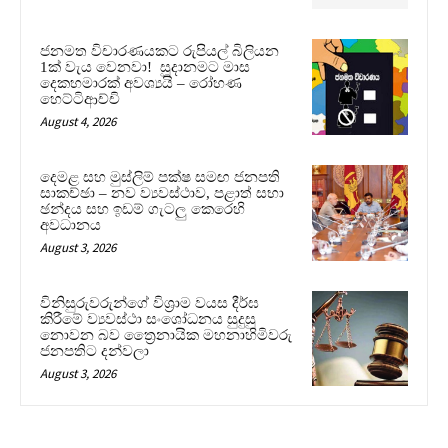
ජනමත විචාරණයකට රුපියල් බිලියන
1ක් වැය වෙනවා! සූදානමට මාස
දෙකහමාරක් අවශ්‍යයි – රෝහණ
හෙට්ටිආච්චි
August 4, 2026
දෙමළ සහ මුස්ලිම් පක්ෂ සමඟ ජනපති
සාකච්ඡා – නව ව්‍යවස්ථාව, පළාත් සභා
ඡන්දය සහ ඉඩම් ගැටලු කෙරෙහි
අවධානය
August 3, 2026
විනිසුරුවරුන්ගේ විශ්‍රාම වයස දීර්ඝ
කිරීමේ ව්‍යවස්ථා සංශෝධනය සුදුසු
නොවන බව ත්‍රෛනායික මහනාහිමිවරු
ජනපතිට දන්වලා
August 3, 2026