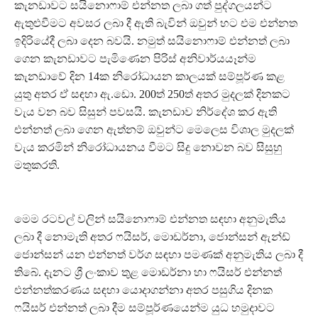
කැනඩාවට සයිනොෆාම් එන්නත ලබා ගත් පුද්ගලයන්ට
ඇතුළුවීමට අවසර ලබා දී ඇති බැවින් ඔවුන් හට එම එන්නත
ඉදිරියේදී ලබා දෙන බවයි. නමුත් සයිනොෆාම් එන්නත් ලබා
ගෙන කැනඩාවට පැමිණෙන පිරිස් අනිවාර්යයෑන්ම
කැනඩාවේ දින 14ක නිරෝධායන කාලයක් සම්පූර්ණ කළ
යුතු අතර ඒ සඳහා ඇ.ඩො. 200ත් 250ත් අතර මුදලක් දිනකට
වැය වන බව සිසුන් පවසයි. කැනඩාව නිර්දේශ කර ඇති
එන්නත් ලබා ගෙන ඇත්නම් ඔවුන්ට මෙලෙස විශාල මුදලක්
වැය කරමින් නිරෝධායනය වීමට සිදු නොවන බව සිසුහු
මතුකරති.
මෙම රටවල් වලින් සයිනොෆාම් එන්නත සඳහා අනුමැතිය
ලබා දී නොමැති අතර ෆයිසර්, මොඩර්නා, ජොන්සන් ඇන්ඩ්
ජොන්සන් යන එන්නත් වර්ග සඳහා පමණක් අනුමැතිය ලබා දී
තිබේ. දැනට ශ්‍රී ලංකාව තුළ මොඩර්නා හා ෆයිසර් එන්නත්
එන්නත්කරණය සඳහා යොදාගන්නා අතර පසුගිය දිනක
ෆයිසර් එන්නත් ලබා දීම සම්පූර්ණයෙන්ම යුධ හමුදාවට