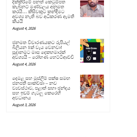
දික්කිරීමේ පනත් කෙටුම්පත
කැබිනට් මණ්ඩලය අනුමත
කරයි… කිසිවකුට කන්දීමට
අවශ්‍ය නැති බව අධිකරණ ඇමති
කියයි
August 4, 2026
ජනමත විචාරණයකට රුපියල්
බිලියන 1ක් වැය වෙනවා!
සූදානමට මාස දෙකහමාරක්
අවශ්‍යයි – රෝහණ හෙට්ටිආච්චි
August 4, 2026
දෙමළ සහ මුස්ලිම් පක්ෂ සමඟ
ජනපති සාකච්ඡා – නව
ව්‍යවස්ථාව, පළාත් සභා ඡන්දය
සහ ඉඩම් ගැටලු කෙරෙහි
අවධානය
August 3, 2026