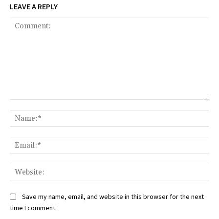
LEAVE A REPLY
Comment:
Na
Ema
Web
Save my name, email, and website in this browser for the next
time I comment.