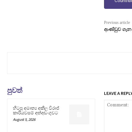
Countrib
Previous article
ආණ්ඩුව ගැන 
පුවත්
LEAVE A REPL
හිටපු අමාත්‍ය අකිල විරාජ්
කාරියවසම් අත්අඩංගුවට
August 5, 2026