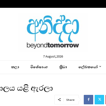
7 August,2026
කලා
විශේෂාංග
ක්‍රිඩා
ලේඛකයෝ
යාලය යළි ඇරලා
Share