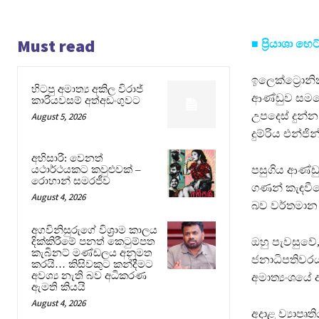
Must read
■ ප්‍රියාශා හ
ඉලෙක්ට්‍රොනික
හිටපු අමාත්‍ය අකිල විරාජ්
ආණ්ඩුව සමයේ
කාරියවසම් අත්අඩංගුවට
උපදෙස් දුන්න
August 5, 2026
දුම්රිය එන්ජ
අභිසාරී: වෙනත්
පසුගිය ආණ්ඩුව
යථාර්ථයකට කවුළුවක් –
රොහාන් සමරජීව
ගණන් කැඳවීම
August 4, 2026
බව වර්තමාන ආ
අගවිනිසුරුගේ විශ්‍රාම කාලය
ඔහු පැවසුවේ,
දික්කිරීමේ පනත් කෙටුම්පත
කැබිනට් මණ්ඩලය අනුමත
ජනාධිපතිවරයා
කරයි… කිසිවකුට කන්දීමට
අවශ්‍ය නැති බව අධිකරණ
අමාත්‍යංශයේ 
ඇමති කියයි
August 4, 2026
අදාළ ව්‍යාපෘ