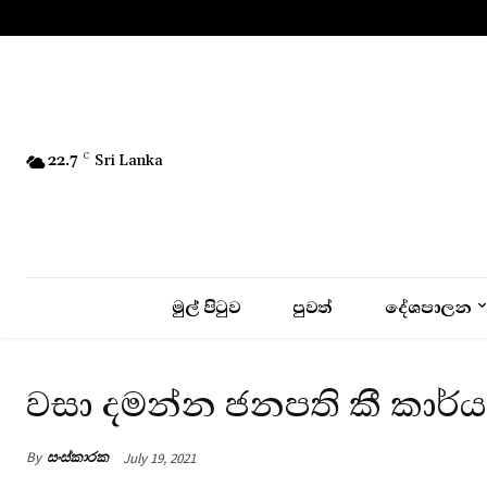
No menu items!
22.7
C
Sri Lanka
මුල් පිටුව
පුවත්
දේශපාලන
වසා දමන්න ජනපති කී කාර්
By
සංස්කාරක
July 19, 2021