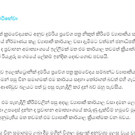
ෙට්ටිහේවා
් ක්‍රමවේදයකට අනුව දුම්රිය ප්‍රවේශ පත්‍ර නිකුත් කිරීමේ ව්‍යාපෘතිය
 නිර්මාණය කළ ව්‍යාපෘති කාර්යාල වසා දැමීමට වත්මන් ජනාධිපත
 ද ප්‍රවාහන අමාත්‍යාංශයේ ඉල්ලීමක් මත එම කාර්යාල තවමත් ක්‍රියා
ින් රියැදුරු සංගමයේ ලේකම් ඉන්දික දොඩංගොඩ පවසයි.
 ඉලෙක්ට්‍රොනික් දුම්රිය ප්‍රවේශ පත්‍ර ක්‍රමවේදය සම්බන්ධ ව්‍යාපෘති
ෙන් පසු චීන සමාගමක් එම කාර්යය සඳහා තෝරාගත් බවත් එහි ගැ
ණ්ඩුව බලයට පත් වූ පසු පැහැදිලි කර දුන් බව් ඔහු පැවසීය.
 එම පැහැදිලි කිරීම්වලින් පසු අදාළ ව්‍යාපෘති කාර්යාල වසා දමන ල
 උපදෙස් දුන්න ද ප්‍රවාහන අමාත්‍යාංශයේ කරුණු දැක්වීම් හමුවේ මු
අනුමැතිය මත තවමත් එම ව්‍යාපෘති කාර්යාල ක්‍රියාත්මක වන බවය.
තිය චීන සමාගමට ලබා දීම මගින් විශාල මුදලක් අනවශ්‍ය ලෙස වැය