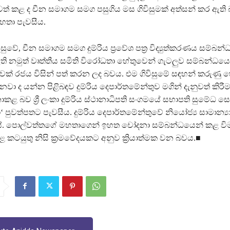
වත් කළ ද චීන සමාගම සමග පසුගිය මස ගිවිසුමක් අත්සන් කර ඇති
තා පැවසීය.
ුවේ, චීන සමාගම සමග දුම්රිය ප්‍රවේශ පත්‍ර විද්‍යුත්කරණය සම්බන්ධ
ති නමුත් වෘත්තීය සමිති විරෝධතා හේතුවෙන් ගැටලුව සම්බන්ධය
ුවක් රජය විසින් පත් කරන ලද බවය. එම ගිවිසුමේ සඳහන් කරුණු
ා ද යන්න පිළිබඳව දුම්රිය දෙපාර්තමේන්තුව මගින් දැනුවත් කිර
ළ බව ශ්‍රී ලංකා දුම්රිය ස්ථානාධිපති සංගමයේ සභාපති සුමේධ 
‘ පුවත්පතට පැවසීය. දුම්රිය දෙපාර්තමේන්තුවේ නියෝජ්‍ය සාමාන්‍යා
එස්. පොල්වත්තගේ මහතාගෙන් ඉහත චෝදනා සම්බන්ධයෙන් කළ විම
ළ කටයුතු නිසි ක්‍රමවේදයකට අනුව ක්‍රියාත්මක වන බවය.■