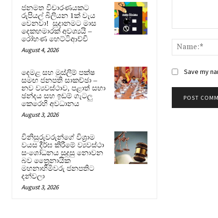
ජනමත විචාරණයකට
රුපියල් බිලියන 1ක් වැය
වෙනවා! සූදානමට මාස
දෙකහමාරක් අවශ්‍යයි –
Comment:
රෝහණ හෙට්ටිආච්චි
August 4, 2026
Save my nam
දෙමළ සහ මුස්ලිම් පක්ෂ
සමඟ ජනපති සාකච්ඡා –
නව ව්‍යවස්ථාව, පළාත් සභා
ඡන්දය සහ ඉඩම් ගැටලු
කෙරෙහි අවධානය
August 3, 2026
විනිසුරුවරුන්ගේ විශ්‍රාම
වයස දීර්ඝ කිරීමේ ව්‍යවස්ථා
සංශෝධනය සුදුසු නොවන
බව ත්‍රෛනායික
මහනාහිමිවරු ජනපතිට
දන්වලා
August 3, 2026