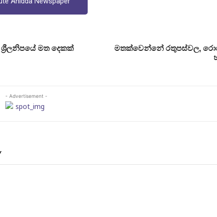
ute Anidda Newspaper
ශ්‍රීලනිපයේ මත දෙකක්
මතක්වෙන්නේ රතුපස්වල, ර
- Advertisement -
Y