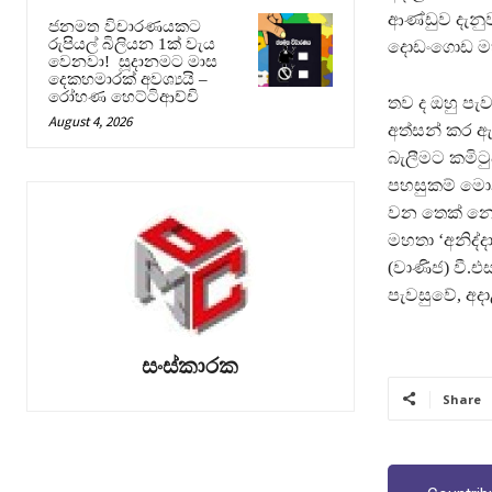
ආණ්ඩුව දැනු
ජනමත විචාරණයකට
රුපියල් බිලියන 1ක් වැය
දොඩංගොඩ මහ
වෙනවා! සූදානමට මාස
දෙකහමාරක් අවශ්‍යයි –
රෝහණ හෙට්ටිආච්චි
තව ද ඔහු පැවස
August 4, 2026
අත්සන් කර ඇ
බැලීමට කමිට
පහසුකම් මොනව
වන තෙක් නොක
මහතා ‘අනිද්දා
(වාණිජ) වී.
පැවසුවේ, අදා
සංස්කාරක
Share