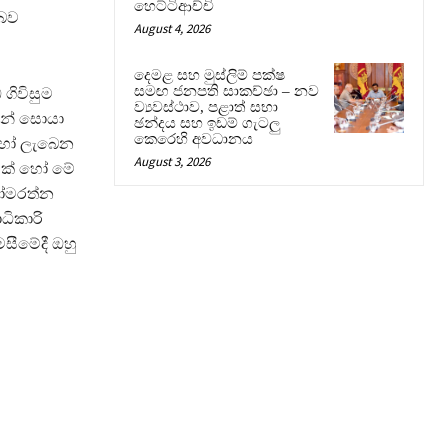
හෙට්ටිආච්චි
 බව
August 4, 2026
දෙමළ සහ මුස්ලිම් පක්ෂ
සමඟ ජනපති සාකච්ඡා – නව
 ගිවිසුම
ව්‍යවස්ථාව, පළාත් සභා
ෙන් සොයා
ඡන්දය සහ ඉඩම් ගැටලු
කෙරෙහි අවධානය
 හෝ ලැබෙන
August 3, 2026
ීමක් හෝ මේ
සෝමරත්න
ධිකාරි
සීමේදී ඔහු