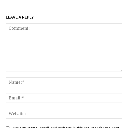
LEAVE A REPLY
Comment:
Na
Ema
Web