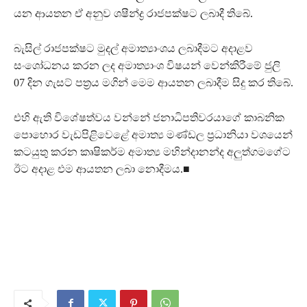
යන ආයතන ඒ අනුව ශෂීන්ද්‍ර රාජපක්ෂට ලබාදී තිබේ.
බැසිල් රාජපක්ෂට මුදල් අමාත්‍යාංශය ලබාදීමට අදාළව
සංශෝධනය කරන ලද අමාත්‍යාංශ විෂයන් වෙන්කිරීමේ ජුලි
07 දින ගැසට් පත්‍රය මගින් මෙම ආයතන ලබාදීම සිදු කර තිබේ.
එහි ඇති විශේෂත්වය වන්නේ ජනාධිපතිවරයාගේ කාබනික
පොහොර වැඩපිළිවෙළේ අමාත්‍ය මණ්ඩල ප්‍රධානියා වශයෙන්
කටයුතු කරන කෘෂිකර්ම අමාත්‍ය මහින්දානන්ද අලුත්ගමගේට
ඊට අදාළ එම ආයතන ලබා නොදීමය.■