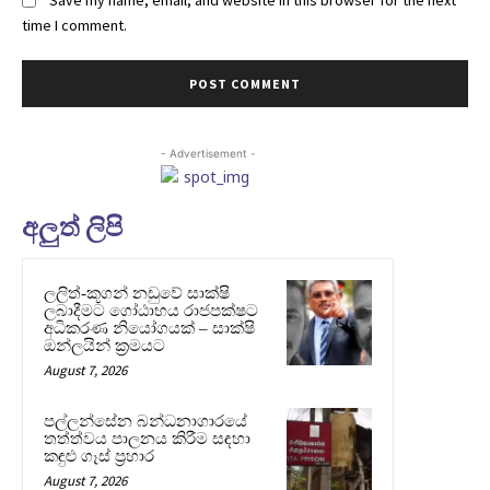
Save my name, email, and website in this browser for the next
time I comment.
- Advertisement -
අලුත් ලිපි
ලලිත්-කූගන් නඩුවේ සාක්ෂි
ලබාදීමට ගෝඨාභය රාජපක්ෂට
අධිකරණ නියෝගයක් – සාක්ෂි
ඔන්ලයින් ක්‍රමයට
August 7, 2026
පල්ලන්සේන බන්ධනාගාරයේ
තත්ත්වය පාලනය කිරීම සඳහා
කඳුළු ගෑස් ප්‍රහාර
August 7, 2026