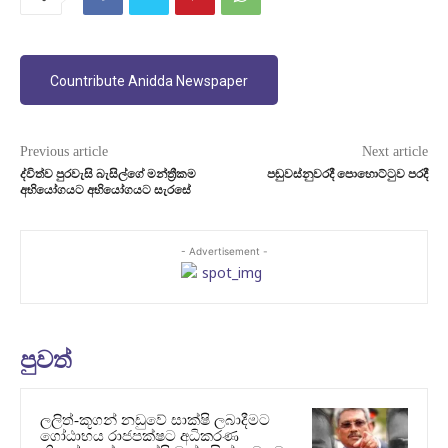
Countribute Anidda Newspaper
Previous article
Next article
ද්විත්ව පුරවැසි බැසිල්ගේ මන්ත්‍රීකම
පඬුවස්නුවරදී පොහොට්ටුව පරදී
අභියෝගයට අභියෝගයට සැරසේ
- Advertisement -
පුවත්
ලලිත්-කූගන් නඩුවේ සාක්ෂි ලබාදීමට
ගෝඨාභය රාජපක්ෂට අධිකරණ