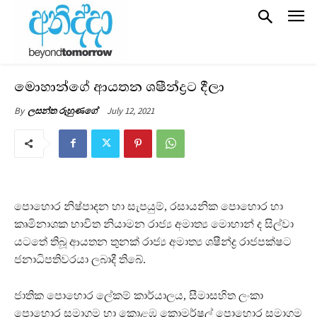
මොහාන්ගේ ආයතන ශෂීන්ද්‍රට දීලා
July 12, 2021
By
ලසන්ත රුහුණගේ
පොහොර නිෂ්පාදන හා සැපයුම්, රසායනික පොහොර හා
කෘමිනාශක භාවිත නියාමන රාජ්‍ය අමාත්‍ය මොහාන් ද සිල්වා
යටතේ තිබූ ආයතන තුනක් රාජ්‍ය අමාත්‍ය ශෂීන්ද්‍ර රාජපක්ෂට
ජනාධිපතිවරයා ලබාදී තිබේ.
ජාතික පොහොර ලේකම් කාර්යාලය, සීමාසහිත ලංකා
පොහොර සමාගම හා කොළඹ කොමර්ෂල් පොහොර සමාගම