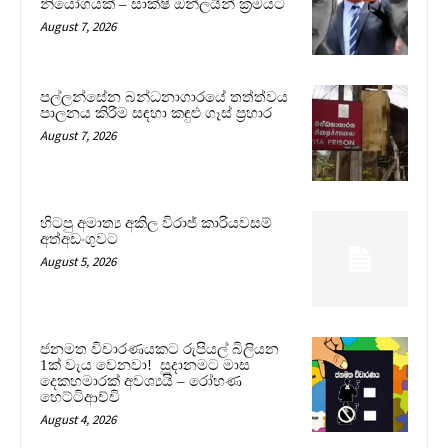
නියෝගයක් – සාක්ෂි ඔන්ලයින් ක්‍රමයට
August 7, 2026
පල්ලන්සේන බන්ධනාගාරයේ තත්ත්වය
පාලනය කිරීම සඳහා කඳුළු ගෑස් ප්‍රහාර
August 7, 2026
හිටපු අමාත්‍ය අකිල විරාජ් කාරියවසම්
අත්අඩංගුවට
August 5, 2026
ජනමත විචාරණයකට රුපියල් බිලියන
1ක් වැය වෙනවා! සූදානමට මාස
දෙකහමාරක් අවශ්‍යයි – රෝහණ
හෙට්ටිආච්චි
August 4, 2026