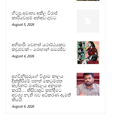
හිටපු අමාත්‍ය අකිල විරාජ්
කාරියවසම් අත්අඩංගුවට
August 5, 2026
අභිසාරී: වෙනත් යථාර්ථයකට
කවුළුවක් – රොහාන් සමරජීව
August 4, 2026
අගවිනිසුරුගේ විශ්‍රාම කාලය
දික්කිරීමේ පනත් කෙටුම්පත
කැබිනට් මණ්ඩලය අනුමත
කරයි… කිසිවකුට කන්දීමට
අවශ්‍ය නැති බව අධිකරණ ඇමති
කියයි
August 4, 2026