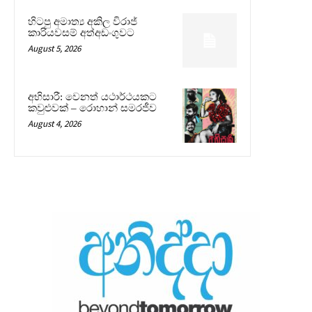
හිටපු අමාත්‍ය අකිල විරාජ්
කාරියවසම් අත්අඩංගුවට
August 5, 2026
අභිසාරී: වෙනත් යථාර්ථයකට
කවුළුවක් – රොහාන් සමරජීව
August 4, 2026