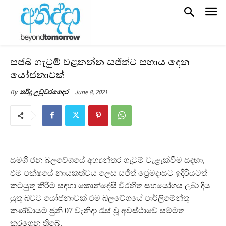
සජබ ගැටුම් වළකන්න සජිත්ට සහාය දෙන
යෝජනාවක්
June 8, 2021
By
තරිඳු උඩුවරගෙදර
සමගි ජන බලවේගයේ අභ්‍යන්තර ගැටුම් වැළැක්වීම සඳහා,
එම පක්ෂයේ නායකත්වය ලෙස සජිත් ප්‍රේමදාසට ඉදිරියටත්
කටයුතු කිරීම සඳහා කොන්දේසි විරහිත සහයෝගය ලබා දිය
යුතු බවට යෝජනාවක් එම බලවේගයේ පාර්ලිමේන්තු
කණ්ඩායම ජුනි 07 වැනිදා රැස් වූ අවස්ථාවේ සම්මත
කරගෙන තිබේ.