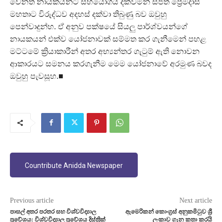
වෙනත් නායකයන්ට සහයෝගය දක්වමින් සජිත් ප්‍රේමදාස
මහතාට විරුද්ධව අදහස් දක්වා තිබුණු බව ඔවුහු
පෙන්වාදුන්හ. ඒ අනුව පක්ෂයේ සියලු පාර්ශ්වයන්ගේ
නායකයන් එක්ව යෝජනාවක් සම්මත කර ගැනීමෙන් පහළ
මට්ටමේ ක්‍රියාකාරීන් අතර අභ්‍යන්තර ගැටුම් ඇති නොවන
ආකාරයට සමනය කරගැනීම මෙම යෝජනාවේ අරමුණ බවද
ඔවුහු පැවසූහ.■
Countribute Anidda Newspaper
Previous article
Next article
පාසල් අතර පරතර සහ විශ්වවිද්‍යාල
ඇමෙරිකන් කොංග්‍රස් අනුකමිටුව ශ්‍රී
ප්‍රවේශය: විශ්වවිද්‍යාල ප්‍රවේශය දිස්ත්‍රික්
ලංකාව ගැන කතා කරයි