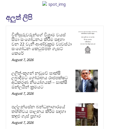
අලුත් ලිපි
විනිසුරුවරුන්ගේ විශ්‍රාම වයස්
සීමා සංශෝධනය කිරීම සඳහා
වන 22 වැනි ආණ්ඩුක්‍රම ව්‍යවස්ථා
සංශෝධන කෙටුම්පත ගැසට්
කෙරේ
August 7, 2026
ලලිත්-කූගන් නඩුවේ සාක්ෂි
ලබාදීමට ගෝඨාභය රාජපක්ෂට
අධිකරණ නියෝගයක් – සාක්ෂි
ඔන්ලයින් ක්‍රමයට
August 7, 2026
පල්ලන්සේන බන්ධනාගාරයේ
තත්ත්වය පාලනය කිරීම සඳහා
කඳුළු ගෑස් ප්‍රහාර
August 7, 2026