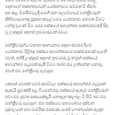
දෙනාගේ එකඟතාවෙන් යෝජනාවට සම්මත වී තිබේ.
අප කළ විමසීම්වලදී සමගි ජන බලවේගයේ මන්ත්‍රීවරුන්
කිහිපදෙනෙකු ප්‍රකාශ කළේ මෙම යෝජනාව සම්මත වීමට
හේතු වුණේ මීට පෙර පක්ෂයේ අභ්‍යන්තර සාකච්ඡාවකදී සිදු
වූ උණුසුම් අදහස් හුවමාරුවක් බවය.
මන්ත්‍රීවරුන්ට වාහන ආනයනය සඳහා අවසර දීමේ
යෝජනාව පිළිබඳ පක්ෂය අභ්‍යන්තරයේ සාකච්ඡාවක් පැවති
බවත්, එහිදී උණුසුම් අදහස් හුවමාරු වූ නමුත් පක්ෂයේ
අභ්‍යන්තර ගැටුමක් ඇති වීමට තරම් එය උත්සන්න නොවූ
බවත් එම මන්ත්‍රීවරු පැවසූහ.
කෙසේ වෙතත් වෙබ් අඩවිවල පක්ෂයේ අභ්‍යන්තර ගැටුමක්
ඇතැයි ප්‍රවෘත්ති පළ වීමෙන් පසු පක්ෂයේ ඇතැම් මන්ත්‍රීවරුන්
පවා එම පුවත සත්‍යයක්දැයි නොදැන කලබල වී සිටි බව එම
මන්ත්‍රීවරු පැවසූහ. එම පක්ෂයට සහයෝගය දක්වන
පුද්ගලයන් පවා චම්පික රණවක, සරත් ෆොන්සේකා ඇතුළු