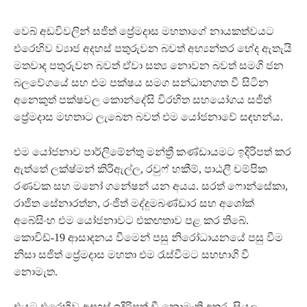
වෙබ් අඩවිවලින් සජිත් ප්‍රේමදාස මහතාගේ නායකත්වයට
එරෙහිව ව්‍යාජ අදහස් පතුරුවන බවත් අභ්‍යන්තර භේද ඇතැයි
මතවාද පතුරුවන බවත් ඒවා සත්‍ය නොවන බවත් සමගි ජන
බලවේගයේ සහ එම පක්ෂය සමග සන්ධානගත වී සිටින
අනෙකුත් පක්ෂවල කොන්දේසි විරහිත සහයෝගය සජිත්
ප්‍රේමදාස මහතාට ලැබෙන බවත් එම යෝජනාවේ සඳහන්ය.
එම යෝජනාව පාර්ලිමේන්තු මන්ත්‍රී කණ්ඩායමට ඉදිරිපත් කර
ඇත්තේ ලක්ෂ්මන් කිරිඇල්ල, රවුෆ් හකීම්, පාඨලී චම්පික
රණවක සහ මනෝ ගනේෂන් යන අයය. සරත් ෆොන්සේකා,
රාජිත සේනාරත්න, රංජිත් මද්දුමබණ්ඩාර සහ අශෝක්
අබේසිංහ එම යෝජනාවට එකඟතාව පළ කර තිබේ.
කොවිඩ්-19 ආසාදනය වීමෙන් පසු නිරෝධායනයේ පසු වීම
නිසා සජිත් ප්‍රේමදාස මහතා එම රැස්වීමට සහභාගි වී
නොමැත.
එයට එරෙහිව අදහස් ඉදිරිපත් වී නොමැති අතර, සියලු