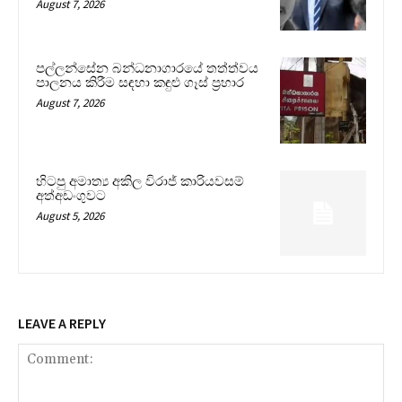
August 7, 2026
පල්ලන්සේන බන්ධනාගාරයේ තත්ත්වය
පාලනය කිරීම සඳහා කඳුළු ගෑස් ප්‍රහාර
August 7, 2026
හිටපු අමාත්‍ය අකිල විරාජ් කාරියවසම්
අත්අඩංගුවට
August 5, 2026
LEAVE A REPLY