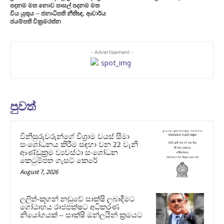
පදනම මත නොව පාසල් පදනම මත
විය යුතුය – ජනාධිපති නීතිඥ, ආචාර්ය
ජයම්පති වික්‍රමරත්න
- Advertisement -
පුවත්
විනිසුරුවරුන්ගේ විශ්‍රාම වයස් සීමා
සංශෝධනය කිරීම සඳහා වන 22 වැනි
ආණ්ඩුක්‍රම ව්‍යවස්ථා සංශෝධන
කෙටුම්පත ගැසට් කෙරේ
August 7, 2026
ලලිත්-කූගන් නඩුවේ සාක්ෂි ලබාදීමට
ගෝඨාභය රාජපක්ෂට අධිකරණ
නියෝගයක් – සාක්ෂි ඔන්ලයින් ක්‍රමයට