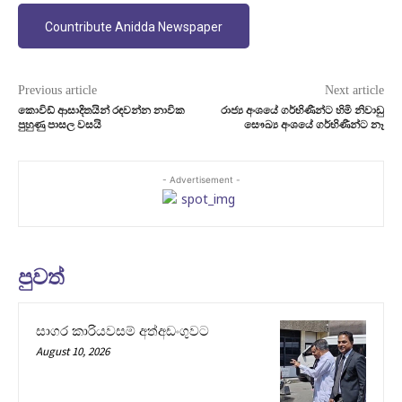
Countribute Anidda Newspaper
Previous article
Next article
කොවිඩ් ආසාදිතයින් රඳවන්න නාවික
රාජ්‍ය අංශයේ ගර්භිණීන්ට හිමි නිවාඩු
පුහුණු පාසල වසයි
සෞඛ්‍ය අංශයේ ගර්භිණීන්ට නෑ
- Advertisement -
පුවත්
සාගර කාරියවසම් අත්අඩංගුවට
August 10, 2026