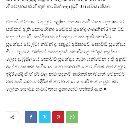
නිවේදනයක් නිකුත් කරමින් අද (ජූනි 01) පවසා තිබේ.
එම නිවේදනයට අනුව ලෝක සෞඛ්‍ය සංවිධානය ප්‍රකාශයට
පත් කර ඇති කොරෝනා වෛරස් ප්‍රභේද ගණනින් 24 ක් බව
සඳහන් වෙයි. ඉන්දියාවෙන් හඳුනාගෙන ඇති කොවිඩ්
ප්‍රභේදය ඩෙල්ටා නමින් ද, දකුණු අප්‍රිකාවේ කොව්ඩ් ප්‍රභේදය
බීටා ලෙස ද, එක්සත් ජනපදයේ කොවිඩ් ප්‍රභේදය ඇල්ෆා
ලෙස ද, බ්‍රසීලයේ කොවිඩ් ප්‍රභේදය ගැමා යන්වෙන් ද ඒ අනුව
ලෝක සෞඛ්‍ය සංවිධානය නාමකරණය කර තිබේ. මේ අනුව,
ඉදිරියේදී ඒ ඒ රටවල නම පදනම් කරගත් නාමයන් වෙනුවට
තම සංවිධානය ඉදිරිපත් කරන නාමය භාවිත කළ යුතු බව
ලෝක සෞඛ්‍ය සංවිධානය ප්‍රකාශයට පත්කර ඇත.■