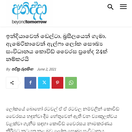
ඉන්දියාවෙන් ඩෙල්ටා, බ්‍රසීලයෙන් ගැමා,
ඇමෙරිකාවෙන් ඇල්ෆා ලෝක සෞඛ්‍ය
සංවිධානය කොවිඩ් වෛරස ප්‍රභේද 24ක්
නම්කරයි
June 2, 2021
By
පවිත්‍ර රූපසිංහ
ලෝකයේ බොහෝ රටවල් ඒ ඒ රටවල නම්වලින් කොවිඩ්
වෛරසය හඳුන්වා දීම හේතුවෙන් ඇති වන ව්‍යාකූලත්වය
වළක්වා ගැනීම සඳහා කොවිඩ් වෛරසය නාමකරණය
කිරීමට කටයුතු කළ බව ලෝක සෞඛ්‍ය සංවිධානය