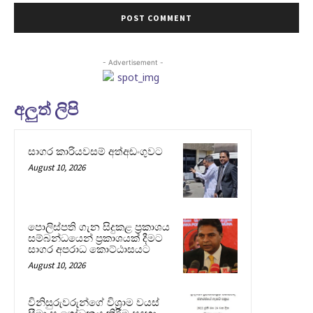
- Advertisement -
අලුත් ලිපි
සාගර කාරියවසම් අත්අඩංගුවට
August 10, 2026
පොලිස්පති ගැන සිදුකළ ප්‍රකාශය
සම්බන්ධයෙන් ප්‍රකාශයක් දීමට
සාගර අපරාධ කොට්ඨාසයට
August 10, 2026
විනිසුරුවරුන්ගේ විශ්‍රාම වයස්