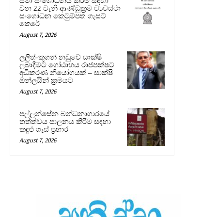
සීමා සංශෝධනය කිරීම සඳහා
වන 22 වැනි ආණ්ඩුක්‍රම ව්‍යවස්ථා
සංශෝධන කෙටුම්පත ගැසට්
කෙරේ
August 7, 2026
ලලිත්-කූගන් නඩුවේ සාක්ෂි
ලබාදීමට ගෝඨාභය රාජපක්ෂට
අධිකරණ නියෝගයක් – සාක්ෂි
ඔන්ලයින් ක්‍රමයට
August 7, 2026
පල්ලන්සේන බන්ධනාගාරයේ
තත්ත්වය පාලනය කිරීම සඳහා
කඳුළු ගෑස් ප්‍රහාර
August 7, 2026