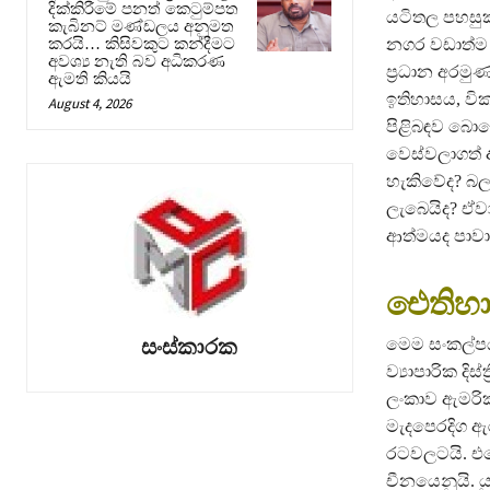
දික්කිරීමේ පනත් කෙටුම්පත
යටිතල පහසුකම්
කැබිනට් මණ්ඩලය අනුමත
නගර වඩාත්ම 
කරයි… කිසිවකුට කන්දීමට
අවශ්‍ය නැති බව අධිකරණ
ප්‍රධාන අරම
ඇමති කියයි
ඉතිහාසය, වි
August 4, 2026
පිළිබඳව බොහ
වෙස්වලාගත් 
හැකිවේද? බල
ලැබෙයිද? ඒව
ආත්මයද පාවා
ඓතිහා
සංස්කාරක
මෙම සංකල්පය 
ව්‍යාපාරික දි
ලංකාව ඇමරි
මැදපෙරදිග 
රටවලටයි. එ
චීනයෙනුයි. ය