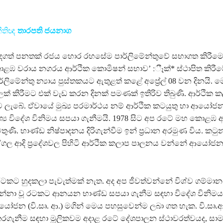
ීතිඥ
තාරපති ජයනාග
ැදගත් පනතක් රජය හොර රහසේම පාර්ලිමේන්තුවේ සභාගත කිරීම
කොළඹ වරාය නගරය ආර්ථික කොමිෂන් සභාව’ :ීෑක්‍* ස්ථාපිත කිරී
්ලිමේන්තු න්‍යාය පුස්තකයට ඇතුළත් කළේ අප්‍රේල් 08 වන දිනයි. 
් කිරීමට එක් වැඩ කරන දිනක් පමණක් ඉතිරිව තිබුණි. ආර්ථික
 ලැබේ. ඒවායේ මුඛ්‍ය පරමාර්ථය නම් ආර්ථික කටයුතු හා ආයෝජන 
්‍ය විදේශ විනිමය සපයා ගැනීමයි. 1978 සිට අප රටේ මහ කොළඹ 
ණි. භාණ්ඩ නිෂ්පාදනය දිරිගැන්වීම ඉන් ප්‍රධාන අරමුණ විය. කට
ගල ආදි ප්‍රදේශවල පිහිටි ආර්ථික කලාප පාලනය වන්නේ ආයෝ
ටකට හුදකලා පැවැත්මක් නැත. අද අප ජීවත්වන්නේ විශ්ව ගම්මාන
්නා වූ රටකට ආනයන භාණ්ඩ සපයා ගැනීම සඳහා විදේශ විනිමය 
ආයෝජන (වි.සෘ. ආ.) මගින් මෙය පහසුවෙන්ම ලබා ගත හැක. වි.සෘ.ආ
ැනීම සඳහා මූලිකවම අදාළ රටේ දේශපාලන ස්ථාවරත්වයද, සාමය