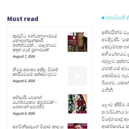
Must read
■
ජනාධිපති න
අතිශයින්ම ව
කුරුවිට බන්ධනාගාරයේ
අවදිවුණි. ‘
නොසන්සුන්කාරී
තත්ත්වයක්… පාලනයට
කෙටුම්පත පාර
කඳුළු ගෑස් ප්‍රහාරයක්
අභියෝගයට ලක
August 7, 2026
බහුලව දක්නට
මහත් සේ අවශ
හිටපු අමාත්‍ය අකිල විරාජ්
කාරියවසම් අත්අඩංගුවට
කොමිසම පැවතු
August 5, 2026
බියගම, කොග්
මගිනි.
අභිසාරී: වෙනත්
යථාර්ථයකට කවුළුවක් –
ලොව කිසිම ර
රොහාන් සමරජීව
සංවර්ධනය වන
August 4, 2026
විදේශ සෘජු 
ආකර්ෂණය කරග
අගවිනිසුරුගේ විශ්‍රාම කාලය