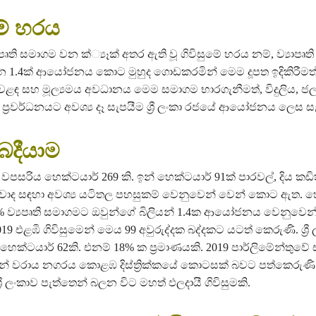
මේ හරය
පෘති සමාගම වන ක්‍්‍යෑක්‍ අතර ඇති වූ ගිවිසුමේ හරය නම්, ව්‍යාපෘ
න 1.4ක් ආයෝජනය කොට මුහුද ගොඩකරමින් මෙම දූපත ඉදිකිරීමත්
 වෙළඳ සහ මූල්‍යමය අවධානය මෙම සමාගම භාරගැනීමත්, විදුලිය, ජ
ි ප්‍රවර්ධනයට අවශ්‍ය දෑ සැපයීම ශ්‍රී ලංකා රජයේ ආයෝජනය ලෙස ස
ෙදීයාම
වපසරිය හෙක්ටයාර් 269 කි. ඉන් හෙක්ටයාර් 91ක් පාරවල්, දිය කඩිති
්වාද සඳහා අවශ්‍ය යටිතල පහසුකම් වෙනුවෙන් වෙන් කොට ඇත. හ
‍ර% ව්‍යපෘති සමාගමට ඔවුන්ගේ බිලියන් 1.4ක ආයෝජනය වෙනුවෙන
 එළඹි ගිවිසුමෙන් මෙය 99 අවුරුද්දක බද්දකට යටත් කෙරුණි. ශ්‍ර
ෙක්ටයාර් 62කි. එනම් 18% ක ප්‍රමාණයකි. 2019 පාර්ලිමේන්තුවේ 
් වරාය නගරය කොළඹ දිස්ත්‍රික්කයේ කොටසක් බවට පත්කෙරුණි
ශ්‍රී ලංකාව පැත්තෙන් බලන විට මහත් ඵලදායී ගිවිසුමකි.