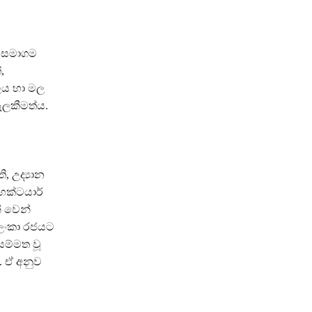
ති සමාගම
,
ලය හා මල
ැලකීමත්ය.
, උද්‍යාන
ෙක්ටයාර්
් වෙන්
ී ලංකා රජයට
සම්මත වූ
. ඒ අනුව