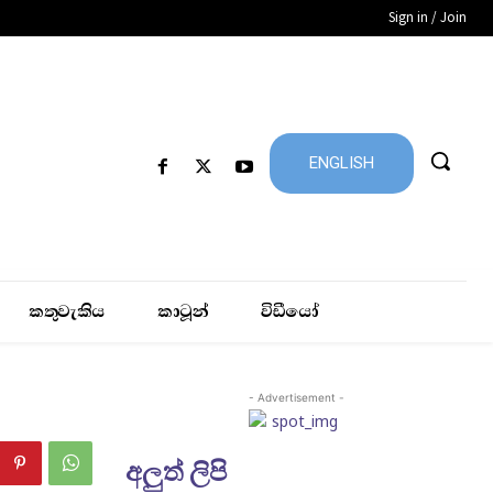
Sign in / Join
ENGLISH
කතුවැකිය
කාටූන්
විඩීයෝ
- Advertisement -
අලුත් ලිපි