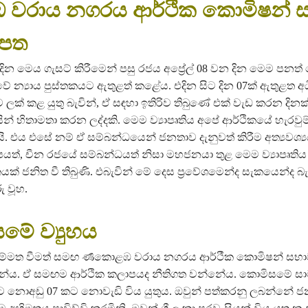
වරාය නගරය ආර්ථික කොමිෂන් 
්පත
 දින මෙය ගැසට් කිරීමෙන් පසු රජය අප්‍රේල් 08 වන දින මෙම පනත්
ුවේ න්‍යාය පුස්තකයට ඇතුළත් කළේය. එදින සිට දින 07ක් ඇතුළත
ක් කළ යුතු බැවින්, ඒ සඳහා ඉතිරිව තිබුණේ එක් වැඩ කරන දිනක
න් හිතාමතා කරන ලද්දකි. මෙම ව්‍යාපෘතිය අපේ ආර්ථිකයේ හැරවුම්
ි. එය එසේ නම් ඒ සම්බන්ධයෙන් ජනතාව දැනුවත් කිරීම අත්‍යවශ්‍
ාපයත්, චීන රජයේ සම්බන්ධයත් නිසා මහජනයා තුළ මෙම ව්‍යාපෘතිය
් ජනිත වී තිබුණි. එබැවින් මේ දෙස ප්‍රවේශමෙන්ද සැකයෙන්ද බ
ු වූහ.
ේ ව්‍යුහය
මත වීමත් සමඟ ර්‍ණකොළඹ වරාය නගරය ආර්ථීක කොමිෂන් සභාව”
්නේය. ඒ සමඟම ආර්ථික කලාපයද නීතිගත වන්නේය. කොමිසමේ සා
 කට නොඅඩු 07 කට නොවැඩි විය යුතුය. ඔවුන් පත්කරනු ලබන්නේ ජන