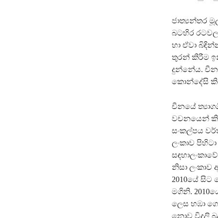
ජාත්‍යන්තර ම
බටහිර රටවල 
හා ඒවා බිඳින
තුරන් කිරීම
දුන්නේය. ච
කොන්දේසි කිස
චීනයේ ත්‍යාග
වචනයෙන් කි
සංකල්පය වර්
ලංකාව පිහිටා
සඳහාලංකාවේ 
නිසා ලංකාව 
2010යේ සිට
මගිනි. 2010
ලෙස හඹා ගොස
නොව විදුලි බ