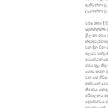
ඇතිවන්නා වූ
ලැබෙන්නා වූ 
වර්ෂ 2011 ද
ඤක්‍ක්‍ක්‍ක්
ශ්‍රී ලංකා 
ක්‍දරදචැර්එස
වන දින චීන 
බලයට පත්වුණි
මධ්‍යස්ථානයක
රජය තුළ තිබූ
ගොඩ කරන භූම
වන සේ ගිවිස
තත්වයන් වෙන
තීරණය කෙරුණ
පරිපාලනය අදා
දෙපාර්ශ්වය 
ප්‍රමාණයෙන් ය