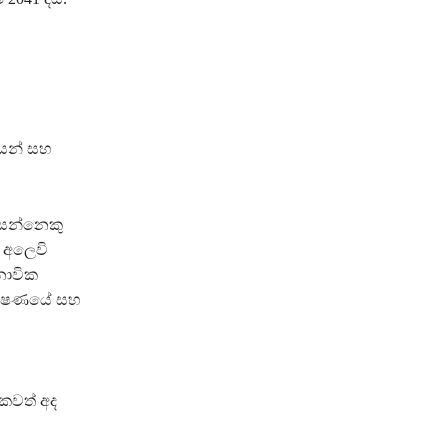
කයන් සහ
ලසන්නෙකු
් අලෙවි
නාවික
තාක්ෂණයේ සහ
ටකවත් අද