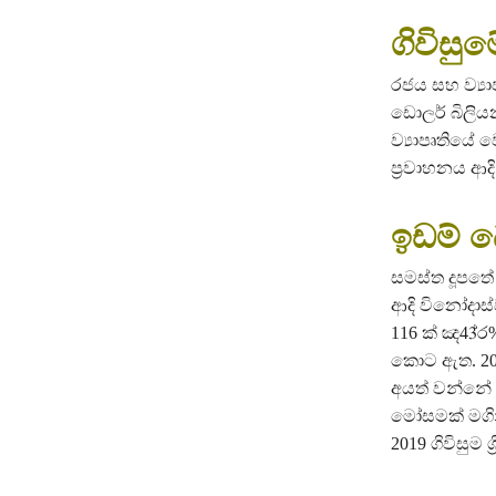
ගිවිසු
රජය සහ ව්‍යා
ඩොලර් බිලිය
ව්‍යාපෘතියේ
ප්‍රවාහනය ආද
ඉඩම් බ
සමස්ත දූපතේ 
ආදි විනෝදාස
116 ක් ඤ43්
කොට ඇත. 2019
අයත් වන්නේ හ
මෝසමක් මගින
2019 ගිවිසුම 