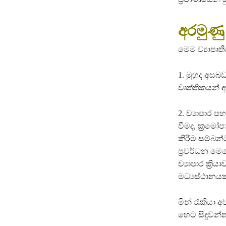
අරමුණු
මෙම ව්‍යාපෘත
1. මුහුද අස
වෘත්තිකයන් 
2. ව්‍යාපාර
වීමද, ක්‍රමෝප
කිරීම සම්බන
ප්‍රවර්ධන ම
ව්‍යාපාර ක්‍රි
මධ්‍යස්ථානයක
මින් රැකියා 
හෙට සිදුවන්