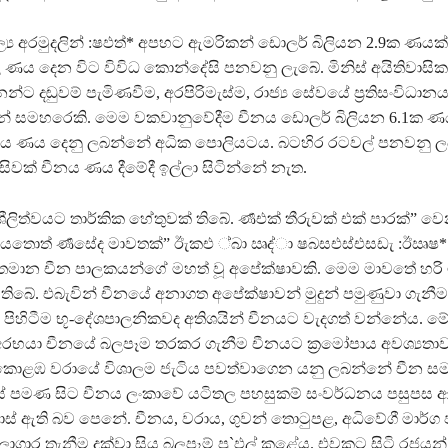
ූල්‍ය අරමුදලින් :ෂඵත්‍* අපහට ඇමරිකන් ඩොලර් බිලියන 2.9ක ණයක්
ණය දෙන විට විවිධ කොන්දේසි පනවනු ලැබේ. මිනිස් අයිතිවාසිකම
්නන්ට දඬුවම් පැමිණවීම, අරපිරිමැස්ම, රාජ්‍ය සේවයේ ප්‍රතිසංවිධා
 ඉන් සමහරෙකි. මෙම වකවානුවේදීම චීනය ඩොලර් බිලියන 6.1ක ණ
ීනය ණය දෙනු ලබන්නේ අධික පොලියටය. බටහිර රටවල් පනවනු 
ිවක් චීනය ණය දීමේදී ඉල්ලා සිටින්නේ නැත.
ශීලිත්වයට තාර්කික හේතුවක් තිබේ. ර්‍ණඑක් තීරුවක් එක් පාරක්” ව
යතොත් ර්‍ණසේද මාවතක්” ඊැකඑ ්බා ඍද්ා ෂබසඑස්එසඩැ :ඊඍෂ
තමාන චීන පාලකයන්ගේ මහත් වූ අපේක්ෂාවකි. මෙම මාවතේ හරි මැද 
 තිබේ. එබැවින් චීනයේ අනාගත අපේක්ෂාවන් මුදුන් පමුණුවා ගැනීම
පිහිටීම භූ-දේශපාලනිකවද අතිශයින් චීනයට වැදගත් වන්නේය. ම
අරභයා චීනයේ බලපෑම තරකර ගැනීම චීනයට ක්‍රමෝපාය අවශ්‍යතාව
 කොළඹ වරායේ විශාලම ජැටිය පවත්වාගෙන යනු ලබන්නේ චීන ස
යේ පමණ සිට චීනය ලංකාවේ යටිතල පහසුකම් සංවර්ධනය පසුපස ආක
් ඇති බව පෙනේ. චීනය, වරාය, ගුවන් තොටුපළ, අධිවේගී මාර්
ලාගාර තැනීම දක්වා සිය බලපෑම් පු`ඵල් කළේය. එවකට සිටි රජයන් 