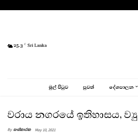
No menu items!
25.3
C
Sri Lanka
මුල් පිටුව
පුවත්
දේශපාලන
වරාය නගරයේ ඉතිහාසය, ව්‍ය
By
සංස්කාරක
May 10, 2021