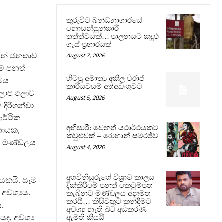
කුරුවිට බන්ධනාගාරයේ
නොසන්සුන්කාරී
තත්ත්වයක්… පාලනයට කඳුළු
ගෑස් ප්‍රහාරයක්
August 7, 2026
ෙන් ජනතාව
මේ පනත්
හිටපු අමාත්‍ය අකිල විරාජ්
මෙය
කාරියවසම් අත්අඩංගුවට
 කලාප ලොව
August 5, 2026
දිරිගන්වා
ආර්ථික
අභිසාරී: වෙනත් යථාර්ථයකට
ුනායක,
කවුළුවක් – රොහාන් සමරජීව
ජන මණ්ඩලය
August 4, 2026
අගවිනිසුරුගේ විශ්‍රාම කාලය
යකයි. සෑම
දික්කිරීමේ පනත් කෙටුම්පත
අවශ්‍යය.
කැබිනට් මණ්ඩලය අනුමත
කරයි… කිසිවකුට කන්දීමට
.
අවශ්‍ය නැති බව අධිකරණ
ද, අවශ්‍ය
ඇමති කියයි