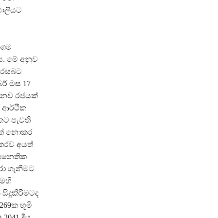
පොලියට
ාගම
ය. මේ අනුව
ැැරසබට
බර් මස 17
. නව රජයක්
 ආර්ථික
වකට පැවති
ිවක් නොකර
්කරව අයත්
. නෛතික
රා ගැනීමට
ෙහි
සිදුකිරීමටද
269ක භූමි
 2041 දීය.