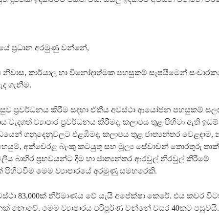
ියේ ප්‍රධාන අරමුණු වන්නේ,
බඩ නිවාස, කාර්යාල හා විනෝදාත්මක පහසුකම් සැපයීමෙන් සංචාර
ඇද ගැනීම.
 පහසුව ප්‍රවර්ධනය කිරීම සඳහා ඒකීය අවස්ථා ආයෝජන පහසුකම් ස
ාය වැදගත් ව්‍යාපාර ප්‍රවර්ධනය කිරීමද, කලාපය තුළ පිහිටා ඇති ඉඩම
්ධයෙන් ගනුදෙනුවලට එළඹීමද, කලාපය තුළ ජාත්‍යන්තර වෙළඳාම, 
ෙහෙයුම්, අක්වෙරළ බැංකු කටයුතු සහ මූල්‍ය සේවාවන් තොරතුරු 
යාවලිය බාහිර ප්‍රභවයන්ට දීම හා ජාත්‍යන්තර ආරවුල් නිරවුල් කිරීමේ
් පිහිටවීම මෙම ව්‍යාපාරයේ අරමුණු සමහරෙකි.
අවස්ථා 83,000ක් නිර්මාණය වේ යැයි අපේක්ෂා කෙරේ. එය කවර වි
නක් නොවේ. මෙම ව්‍යාපාරය පරිපූර්ණ වන්නේ වසර 40කට පසුවයි.