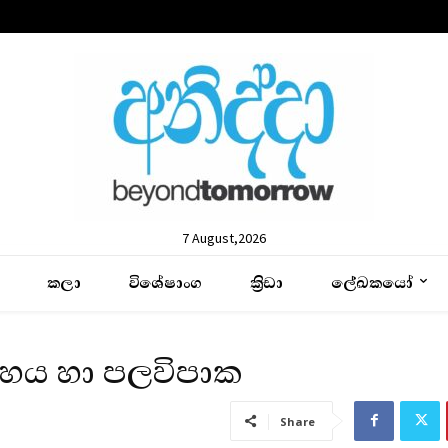
7 August,2026
කලා
විශේෂාංග
ක්‍රිඩා
ලේඛකයෝ
ුහය හා පලවිපාක
Share