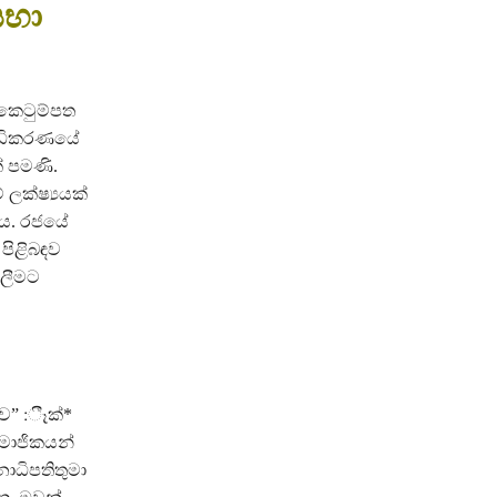
සභා
 කෙටුම්පත
 අධිකරණයේ
් පමණි.
 ලක්ෂ්‍යයක්
යය. රජයේ
 පිළිබඳව
ැලීමට
 :ීෑක්‍*
මාජිකයන්
ාධිපතිතුමා