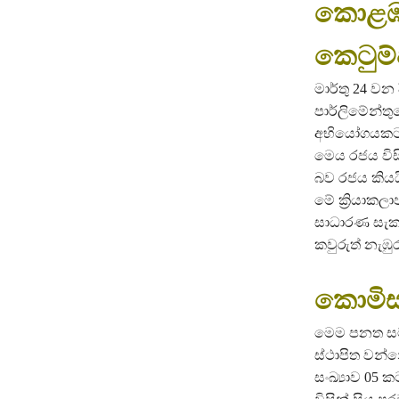
කොළඹ 
කෙටුම
මාර්තු 24 වන
පාර්ලිමේන්ත
අභියෝගයකට ල
මෙය රජය විසි
බව රජය කියය
මේ ක්‍රියාකල
සාධාරණ සැකයක
කවුරුත් නැඹුර
කොමිසම
මෙම පනත සම්
ස්ථාපිත වන
සංඛ්‍යාව 05