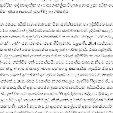
 ආර්ථික, දේශපාලනික හා රාජ්‍යතාන්ත්‍රික විපාක නොසලකා අධික 
චීන ණය දොහොත් මුදුන් දී ලබා ගත්තේය.
ී චීන රජයට අයිති සමාගමක් වන චීන සන්නිවේදන හා ඉදිකිරීමේ සම
‍% වරාය නගරයක් ඉදිකිරීමේ යෝජනාව ස්වේච්ඡාවෙන් ඉදිරිපත් කළේ
රජය ඉහත සමාගමේ අනුබද්ධ සමාගමක් වන ක්‍යසබ් ්‍ය්රඉදර ෑබටසබ
දබ :ක්‍්‍යෑක්‍* යන සමාගම සමග ගිවිසුමකට එළඹුණි. 2014 සැප්තැම්
ජනපති අතින් මෙම ව්‍යාපෘතිය කොළඹදී ආරම්භ වුණි. රජය පැරදුණි
. මුහුද ගොඩකර දූපතක් සාදා එහි නගරයක් ඉදිකිරීම හා එය විශේෂ
් බවට පත්කිරීම එකී ව්‍යපෘතියයි. මෙම ව්‍යපෘතිය ඩැහැගැනීමට එ
 මහත් වූ ආශාව නිසාදෝ අවශ්‍ය වන්නා වූ තාක්ෂණික ඇගයීම් කිස
ිභාගයෙන් අඩකටත් වැඩි ප්‍රමාණයක් ක්‍්‍යෑක්‍ සමාගමට සින්නක
 ගත්තේය. 2015 රජය ව්‍යපෘතිය නතර කළේය. ඇගයීම් සිදුකෙරුණි
ස් කෙරුණි. ඒ අනුව සමස්ත දූපත නගර සංවර්ධන අධිකාරියට පව
ි. ඉන් චීනයට අයත්වන කොටස 99 අවුරුද්දකට බද්දකට දීමටද, ම
ළ රේඛීය අමාත්‍යංශයන්හි ප්‍රධානීන්ගෙන් සමන්විත කමිටුවක් මගින් 
එකඟ වුණි. 2016 දී නැවත වැඩ ආරම්භ කළේය. ඒ අනුව හෙක්ටයාර් 
ුත් දූපතක් ඉදිකිරීමට එකඟ විය. සියලු ඉදිකිරීම් අවසන් වන්නේ වර්ෂ