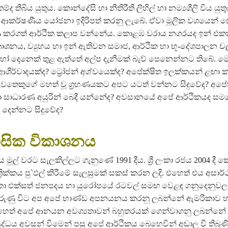
ද තිබිය යුතුය. කොන්දේසි හා නීතිරීති ලිහිල් හා නම්‍යශීලි විය යුතුය
ආකර්ෂණීය යෝජනා ඉදිරිපත් කරනු ලැබේ. ඒවා මූලික වශයෙන් ස
ුණ කරගත් ආර්ථික කලාප වන්නේය. කොළඹ වරාය නගරයද ඉන් එකක
කාශනය, ව්‍යුහය හා ඉන් ඇතිවන සමාජ, ආර්ථික හා භූ-දේශපාලන 
ෝ දෙනෙක් තුළ ඇත්තේ අල්ප දැනීමක් බැව් පෙනෙන්නට තිබේ. ම
ආශීර්වාදයක්ද? ට්‍රෝජන් අශ්වයෙක්ද? අපේක්ෂිත ඉලක්කයන් ළඟා
වතෙකුගේ මහත් වූ ග්‍රහණයකට අපට යටත් වන්නට සිදුවේද? අපේ
ා සාධාරණ අයුරින් බෙදී යන්නේද? අවසානයේ අපේ ආර්ථිකයද සම
 දෙන්නට සිදුවේද?
සික විකාශනය
මුල් වරට සැලකිල්ලට ගැනුණේ 1991 දීය. ශ්‍රී ලංකා රජය 2004 දී
ස්ත්‍රික්කය පු`ඵල් කිරීමේ සැලසුමක් සකස් කරන ලදි. එහෙත් එය අසාර්ථක 
කා එක්සත් ජනපදය හා යුරෝපයේ රටවල් සමඟ වෙළඳ ගනුදෙනුවල
ඇරුණු විට අප අපේ භාණ්ඩ අපනයනය කරනු ලබන්නේ ඇමරිකාව හ
හෙත් අපේ ආනයන අවශ්‍යතාවන් බහුතරයක් ගෙන්වාගනු ලබන්න
ුද්ධය අවසන් වීමෙන් පසු අපේ ආර්ථිකය බෙහෙවින් අඩාල වී තිබුණි