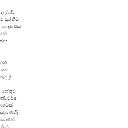
 ලැබුණි.
් සුරැකීම
නය හා දූෂණය
යක්
ලබන
ෙනත්
* යන
ශ්‍රී
ේ හේතුව
කි. වර්ෂ
මාගමක්
්‍රමණශීලි
ග පමණක්
මින්