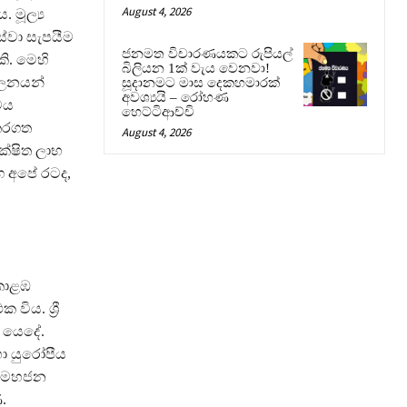
August 4, 2026
. මූල්‍ය
ේවා සැපයීම
ජනමත විචාරණයකට රුපියල්
ි. මෙහි
බිලියන 1ක් වැය වෙනවා!
චලනයන්
සූදානමට මාස දෙකහමාරක්
අවශ්‍යයි – රෝහණ
ෙය
හෙට්ටිආච්චි
 කරගත
August 4, 2026
ක්ෂිත ලාභ
ග අපේ රටද,
 කොළඹ
විය. ශ්‍රී
 යෙදේ.
ා යුරෝපීය
ේ මහජන
.