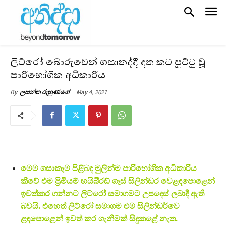
ලිට්රෝ බොරුවෙන් ගසාකද්දී දත කට පූට්ටු වූ
පාරිභෝගික අධිකාරිය
May 4, 2021
By
ලසන්ත රුහුණගේ
මෙම ගසාකෑම පිළිබඳ මුලින්ම පාරිභෝගික අධිකාරිය
කීවේ එම ප්‍රිමියම් හයිබි්‍රඩ් ගෑස් සිලින්ඩර වෙළඳපොළෙන්
ඉවත්කර ගන්නට ලිට්රෝ සමාගමට උපදෙස් ලබාදී ඇති
බවයි. එහෙත් ලිට්රෝ සමාගම එම සිලින්ඩර්වෙ
ළඳපොළෙන් ඉවත් කර ගැනීමක් සිදුකළේ නැත.