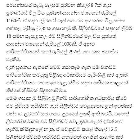
පර්යන්තයේ සැබෑ ලෙසම පුරවන කිලෝ 9.7ක ගෑස්
ප්‍රමාණයේ මිල විය යුත්තේ ආසන්න වශයෙන් රුපියල්
1160කි. ඒ සඳහා ලිට්රෝ ගෑස් සමාගම අයකරන මිල සමඟ
ගත්කල රුපියල් 235ක ගසා කෑමකි. සිලින්ඩරයේ සඳහන් ලීටර්
18 සමඟ සැසැඳූ කල එම සිලින්ඩරයේ මිල විය යුත්තේ
ආසන්න වශයෙන් රුපියල් 1098කි. ඒ අනුව
පාරිභෝගිකයන්ගෙන් රුපියල් 297ක් ගසා කන බව කිව
හැකිය.
දැන් ප්‍රශ්නය ඇත්තේ මෙම ගසාකෑම ගැන මේ වනවිට
පාරිභෝගික කටයුතු පිළිබඳ අධිකාරියට පැමිණිලි කර ඇතත්
පාරිභෝගිකයා ගසාකෑම වැළැක්වීම සඳහා සතියක කාලයක්
තිස්සේ කිසිවක් සිදුනොවීමය.
මෙම ගසාකෑම පිළිබඳ මුලින්ම පාරිභෝගික අධිකාරිය කීවේ
එම ප්‍රිමියම් හයිබි්‍රඩ් ගෑස් සිලින්ඩර වෙළඳපොළෙන් ඉවත්කර
ගන්නට ලිට්රෝ සමාගමට උපදෙස් ලබාදී ඇති බවයි. එහෙත්
ලිට්රෝ සමාගම එම සිලින්ඩර් වෙළඳපොළෙන් ඉවත් කර
ගැනීමක් සිදුකළේ නැත. ඒ වෙනුවට කළේ කිලෝ 12.5
සිලින්ඩර ප්‍රිමියම් හයිබි්‍රඩ් යනුවෙන් අලුතින් ආලේප කර