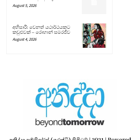
August 5, 2026
අභිසාරී: වෙනත් යථාර්ථයකට
කවුළුවක් – රොහාන් සමරජීව
August 4, 2026
අනිද්දා පබ්ලිෂර්ස් (ගරන්ටි) ලිමිටඞ් | 2021 | Powered