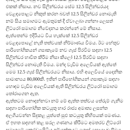
එකක් නිසාය. නව සිලින්ඩරය සේම 12.5 සිලින්ඩරයද
වෙළඳපොළට නිකුත් කරන බවත් 12.5 සිලින්ඩර නොමැති
නම් සිය සමාගමට ඇමතුමක් දී ඒවා ලබා ගන්නා ලෙසත්
ලිට්රෝ සමාගම නිවේදනය කරන්නේ මේ නිසාය.
ඇත්තෙන්ම ඉදිරියට විය හැක්කේ 12.5 සිලින්ඩර
වෙළඳපොළේ නැති තත්වයක් නිර්මාණය වීමය. ඊට හේතුව
පාරිභෝගිකයන් ගසාකෑමේ නව ගෑස් පිරවීම සඳහා 12.5
සිලින්ඩර භාවිත කිරීම නිසා කිලෝ 12.5 පිරවීම සඳහා
සිලින්ඩර නොමැති වීමය. මන්ද වැඩිම අලෙවියක් ඇත්තේ
මෙම 12.5 ගෑස් සිලින්ඩරයට නිසාය. එහි අලෙවියේ දෛනික
සාමාන්‍යය 80,000කි. ඉතින් පාරිභෝගිකයන් ගසාකෑම සඳහා
හොඳම වැඩිම අලෙවියක් ඇති සිලින්ඩරය ලිට්රෝ සමාගම
තෝරාගෙන ඇත.
ඇත්තටම නොදන්නවා නම් මේ ඇත්ත තත්වය තේරුම් ගැනීම
සඳහා පාරිභෝගික කටයුතු භාර රාජ්‍ය අමාත්‍ය ලසන්ත
අලගියවන්න සිදුකළ යුත්තේ සුළු කටයුතු කිහිපයක් පමණය.
ඒ ඉහත සඳහන් කළ සරල ගණනය කිරීමට අමතරව ලිට්රෝ
සමාගමේ කෙරවලපිටිය පර්යන්තයට ගොස් සොයා බැලීමය.