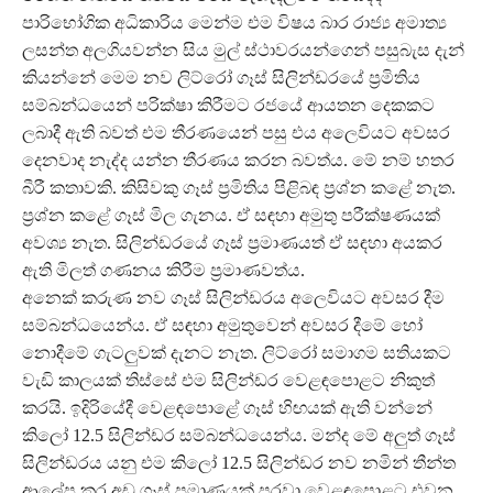
පාරිභෝගික අධිකාරිය මෙන්ම එම විෂය බාර රාජ්‍ය අමාත්‍ය
ලසන්ත අලගියවන්න සිය මුල් ස්ථාවරයන්ගෙන් පසුබැස දැන්
කියන්නේ මෙම නව ලිට්රෝ ගෑස් සිලින්ඩරයේ ප්‍රමිතිය
සම්බන්ධයෙන් පරික්ෂා කිරීමට රජයේ ආයතන දෙකකට
ලබාදී ඇති බවත් එම තීරණයෙන් පසු එය අලෙවියට අවසර
දෙනවාද නැද්ද යන්න තීරණය කරන බවත්ය. මේ නම් හතර
බීරී කතාවකි. කිසිවකු ගෑස් ප්‍රමිතිය පිළිබඳ ප්‍රශ්න කළේ නැත.
ප්‍රශ්න කළේ ගෑස් මිල ගැනය. ඒ සඳහා අමුතු පරීක්ෂණයක්
අවශ්‍ය නැත. සිලින්ඩරයේ ගෑස් ප්‍රමාණයත් ඒ සඳහා අයකර
ඇති මිලත් ගණනය කිරීම ප්‍රමාණවත්ය.
අනෙක් කරුණ නව ගෑස් සිලින්ඩරය අලෙවියට අවසර දීම
සම්බන්ධයෙන්ය. ඒ සඳහා අමුතුවෙන් අවසර දීමේ හෝ
නොදීමේ ගැටලුවක් දැනට නැත. ලිට්රෝ සමාගම සතියකට
වැඩි කාලයක් තිස්සේ එම සිලින්ඩර වෙළඳපොළට නිකුත්
කරයි. ඉදිරියේදී වෙළඳපොළේ ගෑස් හිඟයක් ඇති වන්නේ
කිලෝ 12.5 සිලින්ඩර සම්බන්ධයෙන්ය. මන්ද මේ අලුත් ගෑස්
සිලින්ඩරය යනු එම කිලෝ 12.5 සිලින්ඩර නව නමින් තීන්ත
ආලේප කර අඩු ගෑස් ප්‍රමාණයක් පුරවා වෙළඳපොළට එවන