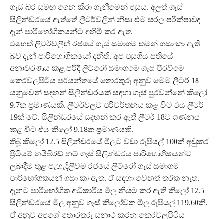
ගෑස් බර සමඟ ගෙන කිරා ගැනීමෙන් පසුය. අලුත් ගෑස්
සිලින්ඩරයේ ඇත්තේ ලීටර්වලින් නිසා එම සරල පරීක්ෂාවද
දැන් පාරිභෝගිකයන්ට අහිමි කර ඇත.
එහෙත් ලීටර්වලින් රජයේ ගෑස් සමාගම තමන් ගසා කා ඇති
බව දැන් පාරිභෝගිකයෝ දනිති. අප පසුගිය සතියේ
අනාවරණය කළ පරිදි ලිට්රෝ සමාගමේ ගෑස් පිරවීමේ
කෙරවලපිටිය පර්යන්තයේ තොරතුරු අනුව මෙම ලීටර් 18
යනුවෙන් සඳහන් සිලින්ඩරයක් සඳහා ගෑස් පුරවන්නේ කිලෝ
9.7ක ප්‍රමාණයකි. ලීටර්වලට පරිවර්තනය කළ විට එය ලීටර්
19ක් වේ. සිලින්ඩරයේ සඳහන් කර ඇති ලීටර් 18ට ගණනය
කළ විට එය කිලෝ 9.18ක ප්‍රමාණයකි.
තිබූ කිලෝ 12.5 සිලින්ඩරයේ මිලට වඩා රුපියල් 100ක් අඩුකර
ප්‍රිමියම් හයිබි්‍රඩ් නම් ගෑස් සිලින්ඩරය පාරිභෝගිකයන්ට
ලබාදීම තුළ පැහැදිලිවම රජයේ ලිට්රෝ ගෑස් සමාගම
පාරිභෝගිකයන් ගසා කා ඇත. ඒ සඳහා වෙනත් තර්ක නැත.
දැනට පාරිභෝගික අධිකාරිය මිල නියම කර ඇති කිලෝ 12.5
සිලින්ඩරයේ මිල අනුව ගෑස් කිලෝවක මිල රුපියල් 119.60කි.
ඒ අනුව අපගේ තොරතුරු සනාථ කරන කෙරවලපිටිය