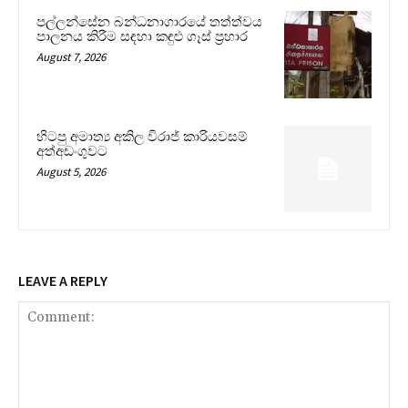
පල්ලන්සේන බන්ධනාගාරයේ තත්ත්වය
පාලනය කිරීම සඳහා කඳුළු ගෑස් ප්‍රහාර
August 7, 2026
හිටපු අමාත්‍ය අකිල විරාජ් කාරියවසම්
අත්අඩංගුවට
August 5, 2026
LEAVE A REPLY