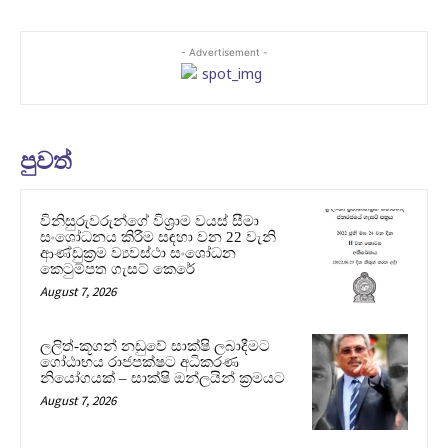
- Advertisement -
පුවත්
විනිසුරුවරුන්ගේ විශ්‍රාම වයස් සීමා
සංශෝධනය කිරීම සඳහා වන 22 වැනි
ආණ්ඩුක්‍රම ව්‍යවස්ථා සංශෝධන
කෙටුම්පත ගැසට් කෙරේ
August 7, 2026
ලලිත්-කූගන් නඩුවේ සාක්ෂි ලබාදීමට
ගෝඨාභය රාජපක්ෂට අධිකරණ
නියෝගයක් – සාක්ෂි ඔන්ලයින් ක්‍රමයට
August 7, 2026