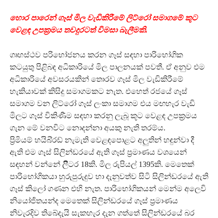
හොර පාරෙන් ගෑස් මිල වැඩිකිරීමේ ලිට්රෝ සමාගමේ කූට
වෙළඳ උපක්‍රමය තවදුරටත් විමසා බැලීමකි.
ගෘහස්ථව පරිභෝජනය කරන ගෑස් සඳහා පාරිභෝගික
කටයුතු පිළිබඳ අධිකාරියේ මිල පාලනයක් පවතී. ඒ අනුව එම
අධිකාරියේ අවසරයකින් තොරව ගෑස් මිල වැඩිකිරීමේ
හැකියාවක් කිසිදු සමාගමකට නැත. එහෙත් රජයේ ගෑස්
සමාගම වන ලිට්රෝ ගෑස් ලංකා සමාගම එය මඟහැර වැඩි
මිලට ගෑස් විකිණීම සඳහා කරනු ලැබූ කූට වෙළඳ උපක්‍රමය
ගැන මේ වනවිට නොදන්නා අයකු නැති තරම්ය.
ප්‍රිමියම් හයිබි්‍රඩ් නැමැති වෙළඳපොළට අලුතින් හඳුන්වා දී
ඇති එම ගෑස් සිලින්ඩරයේ ඇති ගෑස් ප්‍රමාණය වශයෙන්
සඳහන් වන්නේ ලීිටර 18කි. මිල රුපියල් 1395කි. මෙතෙක්
පාරිභෝගිකයා හුරුපුරුදුව හා දැනුවත්ව සිටි සිලින්ඩරයේ ඇති
ගෑස් කිලෝ ගණන එහි නැත. පාරිභෝගිකයන් මෙන්ම අලෙවි
නියෝජිතයන්ද මෙතෙක් සිලින්ඩරයේ ගෑස් ප්‍රමාණය
නිවැරදිව තිබේදැයි සැකහැර දැන ගත්තේ සිලින්ඩරයේ බර