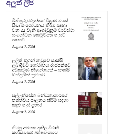
අලුත් ලිපි
විනිසුරුවරුන්ගේ විශ්‍රාම වයස්
සීමා සංශෝධනය කිරීම සඳහා
වන 22 වැනි ආණ්ඩුක්‍රම ව්‍යවස්ථා
සංශෝධන කෙටුම්පත ගැසට්
කෙරේ
August 7, 2026
ලලිත්-කූගන් නඩුවේ සාක්ෂි
ලබාදීමට ගෝඨාභය රාජපක්ෂට
අධිකරණ නියෝගයක් – සාක්ෂි
ඔන්ලයින් ක්‍රමයට
August 7, 2026
පල්ලන්සේන බන්ධනාගාරයේ
තත්ත්වය පාලනය කිරීම සඳහා
කඳුළු ගෑස් ප්‍රහාර
August 7, 2026
හිටපු අමාත්‍ය අකිල විරාජ්
කාරියවසම් අත්අඩංගුවට