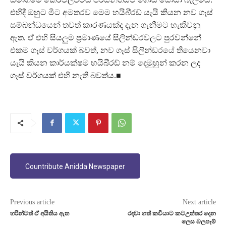
එහිදී ඔහුට මීට අමතරව මෙම හයිබි්‍රඩ් යැයි කියන නව ගෑස්
සම්බන්ධයෙන් තවත් කාරණයක්ද දැන ගැනීමට හැකිවනු
ඇත. ඒ එහි සියලුම ප්‍රමාණයේ සිලින්ඩරවලට පුරවන්නේ
එකම ගෑස් වර්ගයක් බවත්, නව ගෑස් සිලින්ඩරයේ තියෙනවා
යැයි කියන කාර්යක්ෂම හයිබි්‍රඩ් නම් දෙමුහුන් කරන ලද
ගෑස් වර්ගයක් එහි නැති බවත්ය.■
Countribute Anidda Newspaper
Previous article
Next article
හරින්ටත් ඒ අයිතිය ඇත
රඳවා ගත් කවියාට කටඋත්තර දෙන
ලෙස බලපෑම්