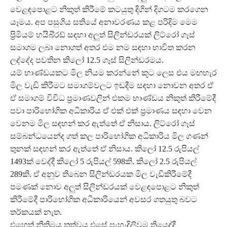
වෙළඳපොළට නිකුත් කිරීමේ කටයුතු දිගින් දිගටම කරගෙන
යෑමය. අප පසුගිය සතියේ අනාවරණය කළ පරිදිම මෙම
ප්‍රිමියම් හයිබි්‍රඩ් සඳහා අලුත් සිලින්ඩරයක් ලිට්රෝ ගෑස්
සමාගම ලබා නොගත් අතර එම නම සඳහා භාවිත කරන
ලද්දේද පවතින කිලෝ 12.5 ගෑස් සිලින්ඩරමය.
යම් භාණ්ඩයකට මිල නියම කරන්නේ කූට ලෙස එය මඟහැර
මිල වැඩි කිරීමට සමාගම්වලට ඉඩදීම සඳහා නොවන අතර ඒ
ඒ සමාගම් විවිධ ප්‍රමාණවලින් එකම භාණ්ඩය නිකුත් කිරීමේදී
පවා පාරිභෝගික අධිකාරිය ඒ එක් එක් ප්‍රමාණය සඳහා වෙන
වෙනම මිල සඳහන් කර ඇත්තේ ඒ නිසාය. ලිට්රෝ ගෑස්
සම්බන්ධයෙන්ද ගත් කල පාරිභෝගික අධිකාරිය මිල ගණන්
තුනක් සඳහන් කර ඇත්තේ ඒ නිසාය. කිලෝ 12.5 රුපියල්
1493ක් වෙද්දී කිලෝ 5 රුපියල් 598කි. කිලෝ 2.5 රුපියල්
289කි. ඒ අනුව තිබෙන සිලින්ඩරයක මිල වැඩිකිරීමේදී
පමණක් නොව අලුත් සිලින්ඩරයක් වෙළඳපොළට නිකුත්
කිරීමේදී පාරිභෝගික අධිකාරියෙන් අවසර ගතයුතු බවට
තර්කයක් නැත.
එහෙත් නීතිමය තත්වය එසේ පැහැදිලිවම තියෙද්දී