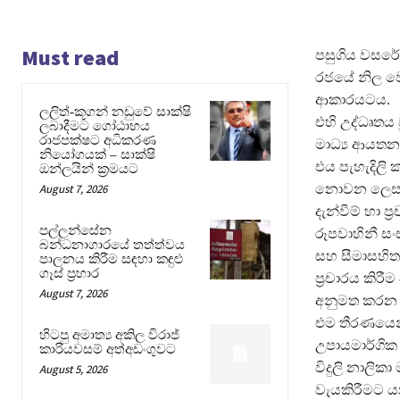
Must read
පසුගිය වසරේ 
රජයේ නිල ව
ආකාරයටය.
ලලිත්-කූගන් නඩුවේ සාක්ෂි
එහි උද්ධෘතය ව
ලබාදීමට ගෝඨාභය
රාජපක්ෂට අධිකරණ
මාධ්‍ය ආයතන
නියෝගයක් – සාක්ෂි
එය පැහැදිලි
ඔන්ලයින් ක්‍රමයට
August 7, 2026
නොවන ලෙස පව
දැන්වීම් හා 
පල්ලන්සේන
රූපවාහිනී සංස්
බන්ධනාගාරයේ තත්ත්වය
සහ සීමාසහිත එ
පාලනය කිරීම සඳහා කඳුළු
ගෑස් ප්‍රහාර
ප්‍රචාරය කිර
August 7, 2026
අනුමත කරන ල
එම තීරණයෙන්
හිටපු අමාත්‍ය අකිල විරාජ්
උපායමාර්ගික 
කාරියවසම් අත්අඩංගුවට
විදුලි නාලික
August 5, 2026
වැයකිරීමට යන