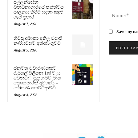
පල්ලන්සේන
Comment:
බන්ධනාගාරයේ තත්ත්වය
පාලනය කිරීම සඳහා කඳුළු
ගෑස් ප්‍රහාර
August 7, 2026
Save my nam
හිටපු අමාත්‍ය අකිල විරාජ්
කාරියවසම් අත්අඩංගුවට
August 5, 2026
ජනමත විචාරණයකට
රුපියල් බිලියන 1ක් වැය
වෙනවා! සූදානමට මාස
දෙකහමාරක් අවශ්‍යයි –
රෝහණ හෙට්ටිආච්චි
August 4, 2026