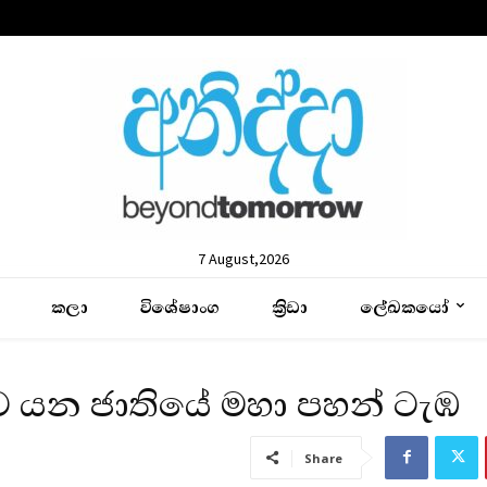
7 August,2026
කලා
විශේෂාංග
ක්‍රිඩා
ලේඛකයෝ
 යන ජාතියේ මහා පහන් ටැඹ
Share