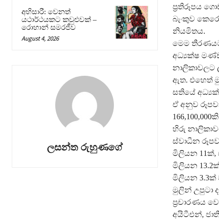
ප්‍රතිරූපය ග
අභිසාරී: වෙනත්
බැංකුව කෙරෙ
යථාර්ථයකට කවුළුවක් –
රොහාන් සමරජීව
නියමිතය.
August 4, 2026
මෙම තීරණයට 
අධ්‍යක්ෂ මණ
නාලිකාවලට ල
ඇත. එහෙත් ම
සතියේ අධ්‍ය
ඒ අනුව රූපව
166,100,000ක
හිරු නාලිකා
ස්වාධීන රූපව
ලසන්ත රුහුණගේ
මිලියන 11ක්,
මිලියන 13.2ක
මිලියන 3.3ක
මුලින් උපුටා
ප්‍රචාරණය වෙ
අයිටීඑන්, ජ