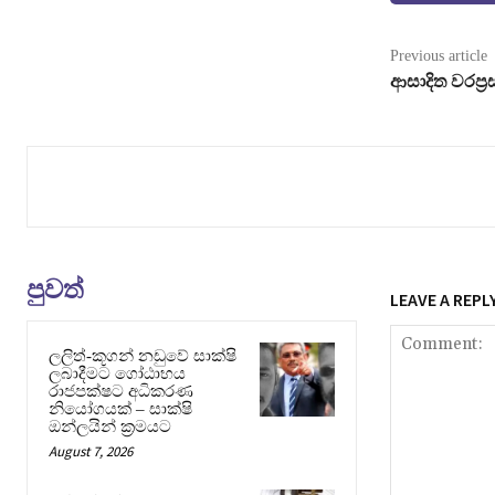
Previous article
ආසාදිත වරප්‍
පුවත්
LEAVE A REPL
ලලිත්-කූගන් නඩුවේ සාක්ෂි
ලබාදීමට ගෝඨාභය
රාජපක්ෂට අධිකරණ
නියෝගයක් – සාක්ෂි
ඔන්ලයින් ක්‍රමයට
August 7, 2026