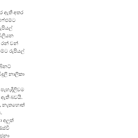
කර ඇති අතර
එෆ්එම්ට
ුපියල්
 මිලියන
් රන් වන්
ම්ට රුපියල්
බිනට්
දුලි නාලිකා
පැහැදිලිවම
ඇති බවයි.
ද, නැතහොත්
.
 අලුත්
ැස්වී
ෝජනා