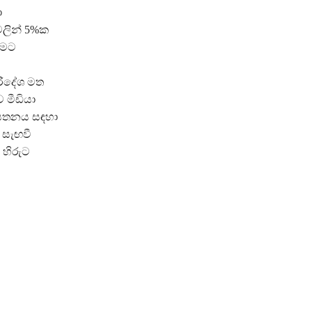
ා
ලින් 5%ක
ීමට
රිදේශ මත
 මීඩියා
ආයතනය සඳහා
 සැඟවී
 හිරුට