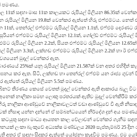
ක් පමණය.
 11ක් සඳහා මාස 11ක කාලයකට රුපියල් මිලියන 86.35ක් වෙන්
න රුපියල් මිලියන 19.8ක් වෙන්කර ඇත්තේ හිරු එෆ්එම්ටය. නෙත් 
යන 11ක්, තෙන්රල් එෆ්එම්ට රුපියල් මිලියන 1.1ක්, එෆ්එම් දෙරණට ර
සූරියන් එෆ්එම්ට රුපියල් මිලියන 12.1ක්, ගෝල්ඩ් එෆ්එම්ට රුපියල්
ෆ්එම්ට රුපියල් මිලියන 2.2ක්, සියත එෆ්එම්ට රුපියල් මිලියන 12.65ක
ල් මිලියන 3.3ක්, ලක්හඬ එෆ්එම්ට රුපියල් මිලියන 2.2ක් හා ඊ එෆ්එ
් වශයෙන් මුදල් වෙන්කර ඇත.
ප්‍රචාරණයේ 25%ක් යනු රුපියල් මිලියන 21.587ක් වන අතර එහිදීත් කැ
නය කර ඇත. සිටි, ලක්හඬ හා තෙන්රල් එෆ්එම් යන රාජ්‍ය ගුවන් වි
 ඇත්තේ රුපියල් මිලියන 5.5ක් පමණය.
ිනට් තීරණය කෙසේ වෙතත් මුදල් වෙන්කර ඇති ආකාරය බැලූ විට 
ෙක් නාලිකා සමඟ ලොකු පරතරයක් ඇතිව මුදල් වෙන්කිරීම් කර 
ිරු නාලිකා ආණ්ඩුවේ නාලිකාවලටත් වඩා ආණ්ඩුවේ වී ඇති නිසා
ක් නිසාද යන්න දන්නේ ඒ සම්බන්ධයෙන් නිර්දේශ දුන් අය පමණය
ණ කටයුතු සඳහා මාධ්‍ය ආයතන කාල වේලාවන් වෙන්කර ගැනීම සඳහා
නයක් ලංකා බැංකුවේ අධ්‍යක්ෂ මණ්ඩලය 2020 සැප්තැම්බර් 25 දින ර
ි අතර ඒ සඳහා සිදුකර ඇත්තේ යෝජනා කැඳවීම පමණය. එම ය