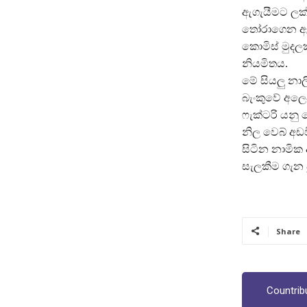
ඇගැයීමට ලක්කි
තෝරාගෙන ඇත
කොමිස් මුදල
නියමිතය.
මේ සියලු නා
බැංකුවේ අලෙව
ෆැක්ටරි යන
නිල වෙබ් අඩව
සිටින නාමික
සැලකීම ගැන පු
Share
Countrib