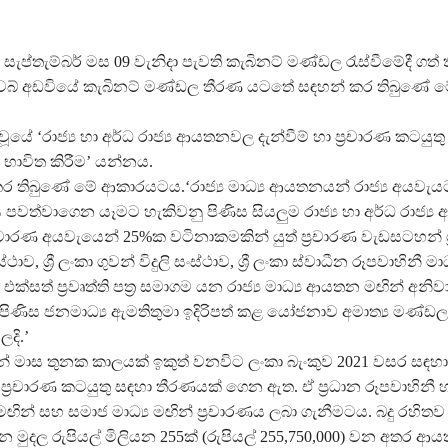
සැප්තැම්බර් මස 09 වැනිදා පැවති කැබිනට් මණ්ඩල රැස්වීමේදී ගත් ත
ෙබ් අඩවියේ කැබිනට් මණ්ඩල තීරණ යටතේ සඳහන් කර තිබුණේ ම
ූයේ ‘රාජ්‍ය හා අර්ධ රාජ්‍ය ආයතනවල දැන්වීම් හා ප්‍රචාරණ කටයුතු 
 භාවිත කිරීම’ යන්නය.
 කර තිබුණේ මේ ආකාරයටය.‘රාජ්‍ය මාධ්‍ය ආයතනයන් රාජ්‍ය අයවැය
ත්වාගෙන යෑමට හැකිවනු පිණිස සියලුම රාජ්‍ය හා අර්ධ රාජ්
ප්‍රචාරණ අයවැයෙන් 25%ක වටිනාකමකින් යුත් ප්‍රචාරණ වැඩසටහන් ශ්‍
ථාව, ශ්‍රී ලංකා ගුවන් විදුලි සංස්ථාව, ශ්‍රී ලංකා ස්වාධීන රූපවාහිනී මා
ක්සත් ප්‍රවෘත්ති පත්‍ර සමාගම යන රාජ්‍ය මාධ්‍ය ආයතන මඟින් අනිව
ීම පිණිස ජනමාධ්‍ය ඇමතිතුමා ඉදිරිපත් කළ යෝජනාව අමාත්‍ය මණ්ඩල
දි.’
 මාස තුනක කාලයක් ඉකුත් වනවිට ලංකා බැංකුව 2021 වසර සඳහා 
ප්‍රචාරණ කටයුතු සඳහා තීරණයක් ගෙන ඇත. ඒ ප්‍රධාන රූපවාහිනී හ
ා මඟින් සහ සමාජ මාධ්‍ය මඟින් ප්‍රචාරණය ලබා ගැනීමටය. බදු රහිත
 මුදල රුපියල් මිලියන 255ක් (රුපියල් 255,750,000) වන අතර ආ