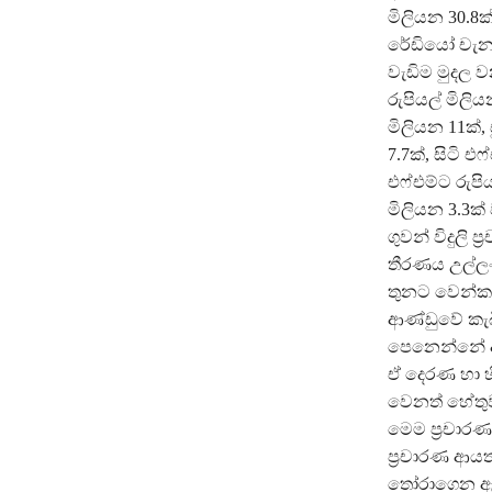
මිලියන 30.8
රේඩියෝ චැනල
වැඩිම මුදල ව
රුපියල් මිලි
මිලියන 11ක්, 
7.7ක්, සිටි එ
එෆ්එම්ට රුපිය
මිලියන 3.3ක
ගුවන් විදුලි 
තීරණය උල්ලංඝ
තුනට වෙන්කර
ආණ්ඩුවේ කැබ
පෙනෙන්නේ අන
ඒ දෙරණ හා හ
වෙනත් හේතුව
මෙම ප්‍රචාර
ප්‍රචාරණ ආයත
තෝරාගෙන ඇත