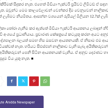
රීමක් සිදුකර නැත. එහෙත් මීඩියා ෆැක්ටරි ප්‍රයිවට් ලිමිටඩ් ඒ සඳහ
. ඔවුන්ට මෙම කාලවේලාවන් වෙන්කර දීම වෙනුවෙන් නාලිකාව
ක් ලැබීමට නියමිතය. ආසන්න වශයෙන් රුපියල් මිලියන 12.7ක් ලැබ
ලිකා තෝරා ගැනීම කර ඇත්තේ මීඩියා ෆැක්ටරි ආයතනය ලබාදුන් නි
ි අංශයේ ප්‍රධානියාය. ප්‍රචාරණ කේෂත්‍රයේ කටයුතු කරන අයට අනුව
ු දේශපාලන බලයත් සමඟ හිස ඔසවන ආයතනයකි. ඒ නිසාම එම 
ියක්වත් නැත. හරියට සීඑස්එන් නාලිකාව වැනි සැබෑ අයිතිකරුවන්
 අයිතිකරුවන් පෙනී සිටින ආයතනයක් වැනිය. ඒ අනුව දෙරණට හා
දුම විය යුතු නැත. ■
ute Anidda Newspaper