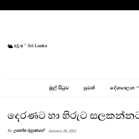
No menu items!
25.9
C
Sri Lanka
මුල් පිටුව
පුවත්
දේශපාලන
දෙරණට හා හිරුට සලකන්නට
By
ලසන්ත රුහුණගේ
January 26, 2021