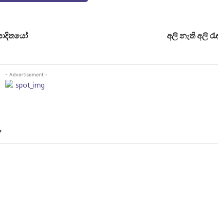
රසාදිතයෝ
අලි නැති අලි 
- Advertisement -
Y