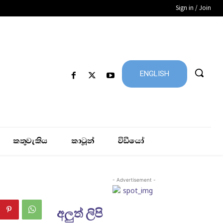
Sign in / Join
ENGLISH
කතුවැකිය
කාටූන්
විඩීයෝ
- Advertisement -
අලුත් ලිපි