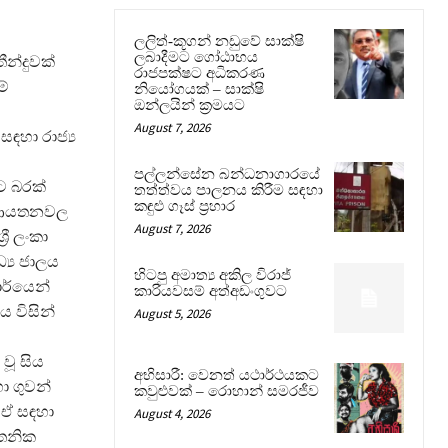
ලලිත්-කූගන් නඩුවේ සාක්ෂි
ලබාදීමට ගෝඨාභය
ීන්දුවක්
රාජපක්ෂට අධිකරණ
ේ
නියෝගයක් – සාක්ෂි
ඔන්ලයින් ක්‍රමයට
August 7, 2026
සඳහා රාජ්‍ය
පල්ලන්සේන බන්ධනාගාරයේ
ට බරක්
තත්ත්වය පාලනය කිරීම සඳහා
කඳුළු ගෑස් ප්‍රහාර
‍ය ආයතනවල
August 7, 2026
රී ලංකා
ධ්‍ය ජාලය
හිටපු අමාත්‍ය අකිල විරාජ්
ාර්යෙන්
කාරියවසම් අත්අඩංගුවට
ය විසින්
August 5, 2026
වූ සිය
අභිසාරී: වෙනත් යථාර්ථයකට
ා ගුවන්
කවුළුවක් – රොහාන් සමරජීව
ව ඒ සඳහා
August 4, 2026
යතනික