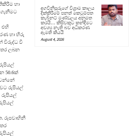
ිකිරීම හා
අගවිනිසුරුගේ විශ්‍රාම කාලය
 ගැනීමට
දික්කිරීමේ පනත් කෙටුම්පත
කැබිනට් මණ්ඩලය අනුමත
කරයි… කිසිවකුට කන්දීමට
 එහි
අවශ්‍ය නැති බව අධිකරණ
ඇමති කියයි
රණ හා හිරු
August 4, 2026
විරුද්ධ වී
 අතර ලබන
ුපියල්
යන 50.6ක්
 වන්නේ
ාවට රුපියල්
 රුපියල්
ුපියල්
. රූපවාහිනී
අතර
ුපියල්