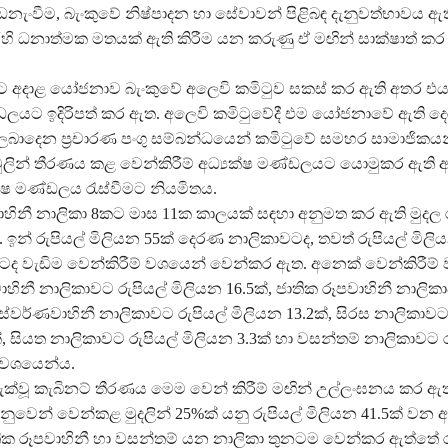
ොඩනැංවීම, බැංකුවේ නිෂ්පාදන හා සේවාවන් පිළිබඳ දැනුවත්භාවය ඇත
හි ධනාත්මක මතයක් ඇති කිරීම යන කරුණු ඒ මඟින් සාක්ෂාත් කර
අදාළ යෝජනාව බැංකුවේ අලෙවි කමිටුව සකස් කර ඇති අතර එය
්ඩලයට ඉදිරිපත් කර ඇත. අලෙවි කමිටුවේදී එම යෝජනාවේ ඇති දෙ
බාදෙන ප්‍රචාරණ පංගු සම්බන්ධයෙන් කමිටුවේ සමහර සාමාජිකයන් 
ුලින් තීරණය කළ වෙන්කිරීම් අධ්‍යක්ෂ මණ්ඩලයට යොමුකර ඇති
ක්ෂ මණ්ඩලය රැස්වීමට නියමිතය.
ාහිනී නාලිකා 8කට මාස 11ක කාලයක් සඳහා අනුමත කර ඇති මුදල ර
ි. ඉන් රුපියල් මිලියන 55ක් දෙරණ නාලිකාවටද, තවත් රුපියල් මිලි
වටද වැඩිම වෙන්කිරීම් වශයෙන් වෙන්කර ඇත. අනෙක් වෙන්කිරීම්
ාහිනී නාලිකාවට රුපියල් මිලියන 16.5ක්, ජාතික රූපවාහිනී නාලික
 ස්වර්ණවාහිනී නාලිකාවට රුපියල් මිලියන 13.2ක්, සිරස නාලිකාවට
්, සියත නාලිකාවට රුපියල් මිලියන 3.3ක් හා වසන්තම් නාලිකාවට ර
් වශයෙන්ය.
 දැක්වූ කැබිනට් තීරණය මෙම වෙන් කිරීම් මඟින් උල්ලංඝනය කර ඇත
නුවෙන් වෙන්කළ මුදලින් 25%ක් යනු රුපියල් මිලියන 41.5ක් වන 
ාතික රූපවාහිනී හා වසන්තම් යන නාලිකා තුනටම වෙන්කර ඇත්තේ ර