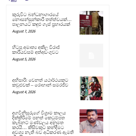
කුරුවිට බන්ධනාගාරයේ
නොසන්සුන්කාරී තත්ත්වයක්…
පාලනයට කඳුළු ගෑස් ප්‍රහාරයක්
August 7, 2026
හිටපු අමාත්‍ය අකිල විරාජ්
කාරියවසම් අත්අඩංගුවට
August 5, 2026
අභිසාරී: වෙනත් යථාර්ථයකට
කවුළුවක් – රොහාන් සමරජීව
August 4, 2026
අගවිනිසුරුගේ විශ්‍රාම කාලය
දික්කිරීමේ පනත් කෙටුම්පත
කැබිනට් මණ්ඩලය අනුමත
කරයි… කිසිවකුට කන්දීමට
අවශ්‍ය නැති බව අධිකරණ ඇමති