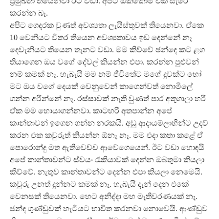
ප්‍රමුඛතා තියෙනවා ඊට වඩා. අපිට ඔක්කොම එක සැරේ
කරන්න බෑ.
අපිට ගෙදරක වුණත් අවශ්‍යතා ලැයිස්තුවක් තියෙනවා. ඒකෙ
10 වෙනියට විතර තියෙන අවශ්‍යතාවය ඉඩ දෙන්නේ නෑ
දෙවැනියට තියෙන තැනට වඩා. මම කිව්වේ ඡන්දෙ කට ළග
තියාගෙන ඔය වගේ දේවල් කියන්න එපා. කරන්න පුළුවන්
නම් කමක් නෑ. හැබැයි මම නම් ජීවිතේට මගේ දුවක්ට හෝ
මට ඔය වගේ දෙයක් වෙනුවෙන් කාගෙන්වත් නොමිලේ
ගන්න අරින්නේ නෑ. රස්සාවක් නැති වුණත් පාර අතුගාලා හරි
ඒක මම හොයාගන්නවා. කාටහරි අතපාන්න අපේ
කාන්තාවන් ඉගෙන ගන්න නරකයි. අඩු ආදායම්ලාභීන්ට උදව්
කරන එක කවුරුත් කියන්න ඕනෑ නෑ. මම එදා කතා කළේ ඒ
පොරොන්දු මත ඇතිවෙච්ච ආවේගෙයෙන්. ඊට වඩා හොඳයි
අපේ කාන්තාවන්ට ස්වයං රැකියාවක් දෙන්න ඔබතුමා කියලා
කිව්වේ. නැතුව කාන්තාවන්ට දෙන්න එපා කියලා නෙමෙයි.
කවුරු උනත් දුන්නට කමක් නෑ. හැබැයි දැන් දෙන එකේ
වෙනසක් තියෙනවා. හෙට අනිද්දා මහ මැතිවරණයක් නෑ.
ඡන්ද ගුණ්ඩුවක් හැටියට භාවිත කරනවා නොවෙයි. ආණ්ඩුව