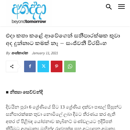
එදා කතා කළේ ආවේගෙන් සනීපාරක්ෂක තුවා
අද දුන්නාට කමක් නෑ – සංජීවනී වීරසිංහ
January 11, 2021
By
සංස්කාරක
■ නිත්‍යා සෙව්වන්දි
දිවයින පුරා 6 ශ්‍රේණියේ සිට 13 ශ්‍රේණිය දක්වා පාසල් සිසුන්ට
සනීපාරක්ෂක තුවා නොමිලේ ලබා දීමට තීරණය කර ඇති
අතර ඒ පිළිබඳ යෝජනාව කැබිනට් මණ්ඩලයට ඉදිරිපත්
කිරීමට අග්‍රාමාත්‍ය මහින්ද රාජපක්ෂ සහ අධ්‍යාපන අමාත්‍ය