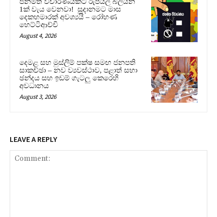
ජනමත විචාරණයකට රුපියල් බිලියන
1ක් වැය වෙනවා! සූදානමට මාස
දෙකහමාරක් අවශ්‍යයි – රෝහණ
හෙට්ටිආච්චි
August 4, 2026
දෙමළ සහ මුස්ලිම් පක්ෂ සමඟ ජනපති
සාකච්ඡා – නව ව්‍යවස්ථාව, පළාත් සභා
ඡන්දය සහ ඉඩම් ගැටලු කෙරෙහි
අවධානය
August 3, 2026
LEAVE A REPLY