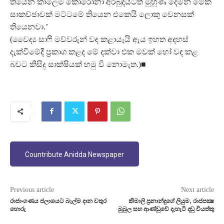
තියෙන කාලෙම කොරෝනා අර්බුදයටත් මුහුණ දෙමින් මේක
සාකච්ඡාවක් මට්ටමේ තියෙන එකෙයි ලොකු වෙනසක්
තියෙනවා.’
(වෛද්‍ය සාෆි මව්වරුන් වඳ කළායැයි ඇය ඉහත අදහස්
දැක්වීමේදී ප්‍රකාශ කළද මේ දක්වා එක මවක් හෝ වඳ කළ
බවට කිසිදු සාක්ෂියක් හමු වී නොමැත.)■
Countribute Anidda Newspaper
Previous article
Next article
රාජාංගණය ජලාශයට බැල්ම දාන වතුර
කිමාලි ප්‍රනාන්දුගේ ලියුම, රාජපක්‍ෂ
හොරු
බුබුල සහ ආණ්ඩුවේ දැහැටි දඬු වියත්තු