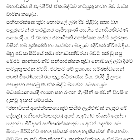
මහාචාර්ය ජී.එල්.පීරිස් ඒකාබද්ධව කටයුතු කරන බව මාධ්‍ය
වාර්තා කළේය.
සනීපාරක්ෂක තුවා නොමිලේ ලබා දීම පිළිබඳ කතා බහ
පළමුවෙන් ම කරළියට පැමිනුණේ පසුගිය ජනාධිපතිවරණ
සමයේදී ය. ඒ එවකට ජනාධිපති අපේක්ෂක සජිත් ප්‍රේමදාස
විසින් තම ප්‍රතිපත්ති හා යෝජනා මාලාව ඉදිරිපත් කිරීමේදී ය.
ඔහු පවසා සිටියේ තමා ජනාධිපතිවරයා බවට පත් වූ පසු
මෙරට කාන්තාවන්ට සනීපාරක්ෂක තුවා නොමිලේ ලබා දීමට
කටයුතු කරන බවයි. එවකට මේ ප්‍රකාශය සම්බන්ධයෙන්
මහත් විරෝධයක් රට තුළ නිර්මාණය විය. එහිදී ශ්‍රී ලංකා
පොදුජන පෙරමුණ ඒකාබද්ධ මහජන මෙහෙයුම්
මධ්‍යස්ථානයේදී ගායන සහ රංගන ශිල්පිනී සංජීවනී වීරසිංහ
දැක්වූ අදහස් මෙසේය.
“ජනාධිපති අපේක්ෂකයෙකුට කිසිම ලැජ්ජාවක් නැතුව මේ
දේවල් ( සනීපාරක්ෂකතුවා) අපේ ගෑණුන්ට නිකන් දෙන්න
හදනවා. බිරිඳගේ සනීපාරක්ෂකතුවාය අරන් දෙන්න මේ
සිංහල පිරිමින්ට හොඳ ජවයක් හොඳ හැකියාවක් තියෙනවා.
මම බය නැතුව ඒක කියනවා. කාන්තාවන්ගේ ලැජ්ජ බය දෙක