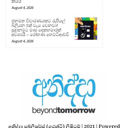
කියයි
August 4, 2026
ජනමත විචාරණයකට රුපියල්
බිලියන 1ක් වැය වෙනවා!
සූදානමට මාස දෙකහමාරක්
අවශ්‍යයි – රෝහණ හෙට්ටිආච්චි
August 4, 2026
අනිද්දා පබ්ලිෂර්ස් (ගරන්ටි) ලිමිටඞ් | 2021 | Powered