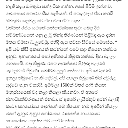
නැති කළා ඔබතුමා ඡන්ද ටික ගන්න. අපේ පිරිමි ඉන්නවා
බොහොම ගෞරවණීය සැමියන්. ඒ ගොල්ලෝ ඒවා කරයි.
ඔබතුමා කලබල වෙන්න එපා ඒවා ගැන.”
වත්මන් රජය යටතේ සනීපාරක්ෂක තුවා බෙදා දීම
සම්බන්ධයෙන් ගනු ලැබූ තීන්දු තීරණයන් පිළිබඳ ඇය දරන
මතය විමසා බැලුවෙමු. එහිදී ඇය පවසා සිටියේ මෙසේය. “
අපි යම් කිසි ප්‍රකාශයක් කරන්නේ රටේ එදා තියෙන තත්වය
අනුව. අනාගතයේ හෝ අතීතයේ තිබුණ තත්වෙ දිහා බලලා
නෙමෙයි. එදා තිබුණා රටේ ආරක්ෂාව පිළිබඳ බලවත්
ගැටලුවක් තිබුණා. බෝම්බ පුපුර ගන්නවා. අපි කවදාවත්
අහලා තිබුණෙ නැති දේවල්. අපි අහලා තිබුණේ තිස් අවුරුදු
යුද්ධෙ ගැන විතරයි. අම්මලා 1500ක් විතර සාෆි කියන
මනුස්සයෙක් වඳ කළා කියලා කියනවා. ඒ අතරෙ
ජනාධිපතිවරණයක් එනවා. ඒ අතරේ ලැයිස්තුව අරන් බලද්දි
කාටද සහයෝගය දෙන්නේ මේ තියෙන නම් අතරින් කියලා
මගේ දැනුම අනුව ගෝඨාභය රාජපක්ෂ නායකයට
සහයෝගය දෙන්න මම තෝරගත්තා.
මට තිබුණ එකම ප්‍රශ්නය වුණේ සජිත් ප්‍රේමදාස මහත්තයා