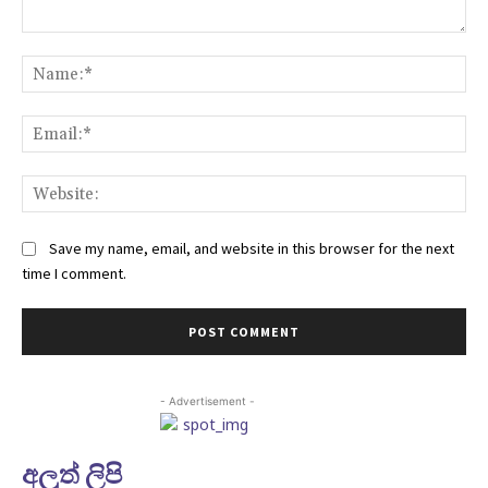
Comment:
Na
Ema
Web
Save my name, email, and website in this browser for the next
time I comment.
- Advertisement -
අලුත් ලිපි