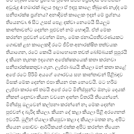
අවුරුදු 4 හමාරක් බලය ඉදලා ඒ ඉදපු කාලෙ තිබුණෙ නැද්ද මේ
සනීපාරක්ෂ ප්‍රශ්නය? අනාදිමත් කාලෙක ඉදන් මේ ප්‍රශ්නය
තියෙනවා. 6 සිට උසස් පෙළ දක්වා නෙමෙයි සියලුම
කාන්තාවන්ට දෙන්න පුළුවන් නම් හොඳයි. ඒත් මේක
කරන්න පුළුවන් වෙන්න ඕනෑ. මේක ජනාධිපතිවරණයකට
ගොඩක් ළඟ කාලෙකදී රටේ ජීවිත අනාරක්ෂිත තත්වයක
තියාගෙන, රටේ කොයි මොහොතෙ තවත් බෝම්බයක් පුපුරයි
ද කියන තැනක ඉදගෙන අපේක්ෂකයෙක් කතා කරනවා
සනීපාරක්ෂකතුවා ගැන. ලැජ්ජා බයයි කියලා මන් කතා කළේ
අපේ රටේ පිරිමි අයගේ ගෞරවය සහ කාන්තාවන් පිළිබඳව
මිසක් මේක දෙන්න එපා කියන එක නෙවෙයි. මට හරිම
ලැජ්ජා කාරණේ තමයි අපේ රටේ මිනිස්සුන්ට ඕනෑම දෙයක්
නිකන් දෙනවා කියන වචනෙ දාන්න විතරයි තියෙන්නේ.
මිනිස්සු ඔලුවෙන් කල්පනා කරන්නේ නෑ මේක දෙන්න
පුළුවන් ද බැරිද කියලා. කියන දේ කළා කියලා පිළි අරගෙනත්
ඉවරයි. මුලින් ඒයාලා කියපුවා කළා ද කියලා මතක නෑ. අපිට
තියෙන සොච්චං ආර්ථිකයත් එක්ක අපිට කරන්න තියෙන