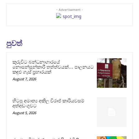
- Advertisement -
පුවත්
කුරුවිට බන්ධනාගාරයේ
නොසන්සුන්කාරී තත්ත්වයක්… පාලනයට
කඳුළු ගෑස් ප්‍රහාරයක්
August 7, 2026
හිටපු අමාත්‍ය අකිල විරාජ් කාරියවසම්
අත්අඩංගුවට
August 5, 2026