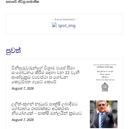
සභාවේ හිටපු සාමාජික
- Advertisement -
පුවත්
විනිසුරුවරුන්ගේ විශ්‍රාම වයස් සීමා
සංශෝධනය කිරීම සඳහා වන 22 වැනි
ආණ්ඩුක්‍රම ව්‍යවස්ථා සංශෝධන
කෙටුම්පත ගැසට් කෙරේ
August 7, 2026
ලලිත්-කූගන් නඩුවේ සාක්ෂි ලබාදීමට
ගෝඨාභය රාජපක්ෂට අධිකරණ
නියෝගයක් – සාක්ෂි ඔන්ලයින් ක්‍රමයට
August 7, 2026