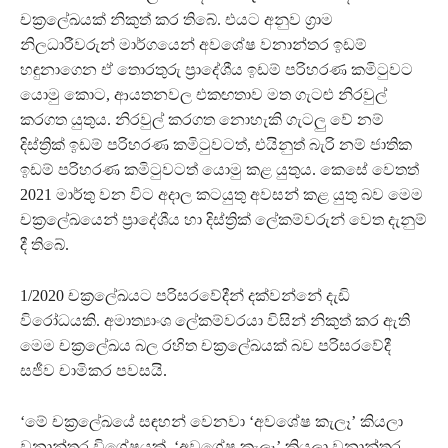
චක්‍රලේඛයක් නිකුත් කර තිබේ. එයට අනුව ග්‍රාම
නිලධාරීවරුන් මාර්ගයෙන් අවශේෂ වනාන්තර ඉඩම්
හඳුනාගෙන ඒ තොරතුරු ප්‍රාදේශීය ඉඩම් පරිහරණ කමිටුවට
යොමු කොට, ආයතනවල එකඟතාව මත ගැටළු නිරවුල්
කරගත යුතුය. නිරවුල් කරගත නොහැකි ගැටලු වේ නම්
දිස්ත්‍රික් ඉඩම් පරිහරණ කමිටුවටත්, එයිනුත් බැරි නම් ජාතික
ඉඩම් පරිහරණ කමිටුවටත් යොමු කළ යුතුය. කෙසේ වෙතත්
2021 මාර්තු වන විට අදාල කටයුතු අවසන් කළ යුතු බව මෙම
චක්‍රලේඛයෙන් ප්‍රාදේශීය හා දිස්ත්‍රික් ලේකම්වරුන් වෙත දැනුම්
දී තිබේ.
1/2020 චක්‍රලේඛයට පරිසරවේදීන් දක්වන්නේ දැඩි
විරෝධයකි. අමාත්‍යාංශ ලේකම්වරයා විසින් නිකුත් කර ඇති
මෙම චක්‍රලේඛය බල රහිත චක්‍රලේඛයක් බව පරිසරවේදී
සජීව චාමිකර පවසයි.
‘මේ චක්‍රලේඛයේ සඳහන් වෙනවා ‘අවශේෂ කැලෑ’ කියලා
වනාන්තර විශේෂයක්. ‘අවශේෂ කැලෑ’ කියලා වනාන්තර