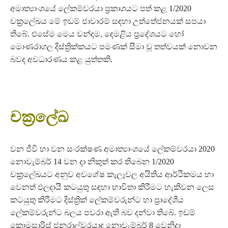
අමාත්‍යාංශයේ ලේකම්වරයා ප්‍රකාශයට පත් කළ 1/2020
චක්‍රලේඛය මේ ඉඩම් ජාවාරම් සඳහා උත්තේජනයක් සපයා
තිබේ. එසේම මෙය වන්දම, දෙමළිය ප්‍රදේශයට හෝ
මොණරාගල දිස්ත්‍රික්කයට පමණක් සීමා වූ තත්වයක් නොවන
බවද අවධාරණය කළ යුත්තකි.
චක්‍රලේඛ
වන ජීවී හා වන සංරක්ෂණ අමාත්‍යාංශයේ ලේකම්වරයා 2020
නොවැම්බර් 14 වන දා නිකුත් කර තිබෙන 1/2020
චක්‍රලේඛයට අනුව අවශේෂ කැලෑවල අයිතිය ආර්ථිකමය හා
වෙනත් ඵලදායී කටයුතු සඳහා භාවිතා කිරීමට හැකිවන ලෙස
කටයුතු කිරීමට දිස්ත්‍රික් ලේකම්වරුන්ට හා ප්‍රාදේශීය
ලේකම්වරුන්ට බලය පවරා ඇති බව දන්වා තිබේ. ඉඩම්
කොමසාරිස් ජනරාල්වරයාද නොවැම්බර් 8 වෙනිදා