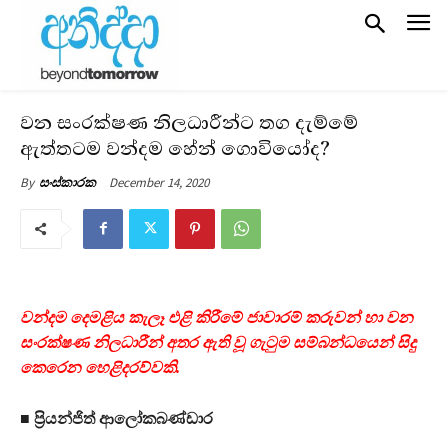
වන සංරක්ෂණ නිලධාරීන්ට තග දැම්මේ
ඇත්තටම වන්දම හේන් ගොවියෝද?
December 14, 2020
By
සංස්කාරක
වන්දම දෙමළිය කැලෑ එළි කිරීමේ ජාවාරම් කරුවන් හා වන
සංරක්ෂණ නිලධාරීන් අතර ඇති වූ ගැටුම සම්බන්ධයෙන් සිදු
කෙරෙන හෙළිදරව්වකි.
■ ප්‍රියන්ජිත් ආලෝකබණ්ඩාර