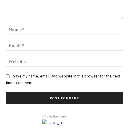
Comment:
Na
Ema
Web
Save my name, email, and website in this browser for the next
time I comment.
- Advertisement -