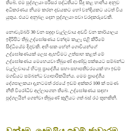
තිබේ. එම පුද්ගලයා පරිසර පද්ධතියට සිදු කළ හානිය අනුව
අධිකරණය නියම කරන දඩයකට හෝ වන්දියකට යටත් විය
යුතුය. එයට අනුබල දෙන පුද්ගලයා පවා වරදකරුවෙකි.
නොවැම්බර් 30 වන සඳුදා වැල්ලවාය අඩවි වන කාර්යාලය
ඉදිරිපිට තිබූ උද්ඝෝෂණය වන්දම කැලෑ එළි කිරීමේ
සිද්ධියේම දිගුවකි. අහිංසක හේන් ගොවියන්ගේ
උද්ඝෝෂණයක් ලෙස ඇඟවීමට උත්සාහ කළත් මේ
උද්ඝෝෂණය මෙහෙයවා තිබුණේ ආණ්ඩු පක්ෂයට සම්බන්ධ
වැල්ලවායේ හිටපු ප්‍රාදේශීය සභා සභාපතිවරයෙක් හා ඉඩම්
මගඩියට සම්බන්ධ ව්‍යාපාරිකයින්ය. මෙම ප්‍රාදේශීය
දේශපාලකයා දැනටමත් රජයේ ඉඩම් අක්කර 100 ක් පමණ
නීති විරෝධීව අල්ලාගෙන තිබේ. උද්ඝෝෂණය සඳහා
පුද්ගලයින් ගෙන්වා තිබුණේ කුලියට ගත් බස් රථ තුනකිනි.
වන්දම, දෙමළිය ඉඩම් ජාවාරම