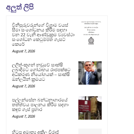
අලුත් ලිපි
විනිසුරුවරුන්ගේ විශ්‍රාම වයස්
සීමා සංශෝධනය කිරීම සඳහා
වන 22 වැනි ආණ්ඩුක්‍රම ව්‍යවස්ථා
සංශෝධන කෙටුම්පත ගැසට්
කෙරේ
August 7, 2026
ලලිත්-කූගන් නඩුවේ සාක්ෂි
ලබාදීමට ගෝඨාභය රාජපක්ෂට
අධිකරණ නියෝගයක් – සාක්ෂි
ඔන්ලයින් ක්‍රමයට
August 7, 2026
පල්ලන්සේන බන්ධනාගාරයේ
තත්ත්වය පාලනය කිරීම සඳහා
කඳුළු ගෑස් ප්‍රහාර
August 7, 2026
හිටපු අමාත්‍ය අකිල විරාජ්