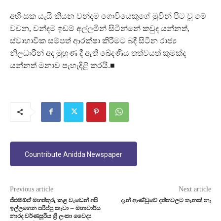
අහිංසක යැයි කියන වන්දම ගොවියෙකුගේ මුවින් පිට වූ මේ
වචන, වන්දම ඉඩම් අල්ලමින් සිටින්නේ කවුද යන්නත්,
ස්වාභාවික සම්පත් ආරක්ෂා කිරීමට බඳී සිටින රාජ්‍ය
නිලධාරීන් අද මුහුණ දී ඇති ඛේදණීය තත්වයත් කුමක්ද
යන්නත් මනාව පැහැදිළි කරයි.■
Countribute Anidda Newspaper
Previous article
Next article
ජීඑම්ඕඒ මහත්තුරු කළ වැඩෙන් අපි
දැන් ආණ්ඩුවේ දත්තවලට තැනක් නෑ
ඉල්ලගෙන පරිප්පු කෑවා – මහාචාර්ය
නාරද වර්ණසූරිය ශ්‍රී ලංකා වෛද්‍ය