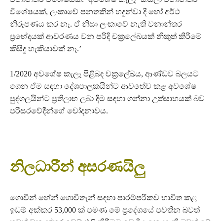
විශේෂයක්, ලංකාවේ පනතකින් හදුන්වා දී හෝ අර්ථ
නිරූපණය කර නෑ. ඒ නිසා ලංකාවේ නැති වනාන්තර
ප්‍රභේදයක් ආවරණය වන පරිදි චක්‍රලේඛයක් නිකුත් කිරීමේ
කිසිදු හැකියාවක් නෑ.’
1/2020 අවශේෂ කැලෑ පිළිබඳ චක්‍රලේඛය, ආණ්ඩව බලයට
ගෙන ඒම සඳහා දේශපාලකයින්ට ආවතේව කළ අවශේෂ
පුද්ගලයින්ට ප්‍රතිලාභ ලබා දීම සඳහා ගන්නා උත්සාහයක් බව
පරිසරවේදීන්ගේ චෝදනාවය.
නිලධාරීන් අසරණයිලු
ගොවීන් හේන් ගොවිතැන් සඳහා පාරම්පරිකව භාවිත කළ
ඉඩම් අක්කර 53,000 ක් පමණ මේ ප්‍රදේශයේ පවතින බවත්