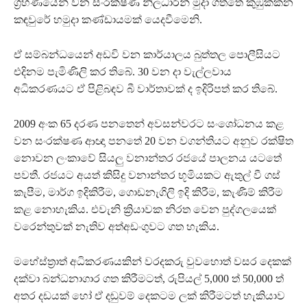
ග්‍රහණයෙන් වන සංරක්ෂණ නිලධාරීන් මුදා ගත්තේ කුඹුක්කන
කඳවුරේ හමුදා කණ්ඩායමක් යෙදවීමෙනි.
ඒ සම්බන්ධයෙන් අඩවි වන කාර්යාලය බුත්තල පොලීසියට
එදිනම පැමිණිලි කර තිබේ. 30 වන දා වැල්ලවාය
අධිකරණයට ඒ පිළිබඳව බී වාර්තාවක් ද ඉදිරිපත් කර තිබේ.
2009 අංක 65 දරණ පනතෙන් අවසන්වරට සංශෝධනය කළ
වන සංරක්ෂණ ආඥා පනතේ 20 වන වගන්තියට අනුව රක්ෂිත
නොවන ලංකාවේ සියලු වනාන්තර රජයේ පාලනය යටතේ
පවතී. රජයට අයත් කිසිදු වනාන්තර භූමියකට ඇතුල් වී ගස්
කැපීම, මාර්ග ඉදිකිරීම, ගොඩනැගිලි ඉදි කිරීම, කැණීම් කිරීම
කළ නොහැකිය. එවැනි ක්‍රියාවක නිරත වෙන පුද්ගලයෙක්
වරෙන්තුවක් නැතිව අත්අඩංගුවට ගත හැකිය.
මහේස්ත්‍රාත් අධිකරණයකින් වරදකරු වුවහොත් වසර දෙකක්
දක්වා බන්ධනාගාර ගත කිරීමටත්, රුපියල් 5,000 ත් 50,000 ත්
අතර දඩයක් හෝ ඒ දඬුවම් දෙකටම ලක් කිරීමටත් හැකියාව