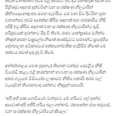
තවත් වනාන්තර ඉඩම් එළි කිරීමට ඉඩ දිය නොහැකි බවත් මේ
පිළිබඳව අදහස් දක්වමින් වන සංරක්ෂණ නිලධාරීන්
කිහිපදෙනෙකු අප සමඟ පැවසීය. මේ වන විට දිවයින පුරා
වනාන්තර ඉඩම් ආරක්ෂා කිරීම සඳහාත් තම රාජකාරිය නිසි
පරිදි ඉටු කිරීම සඳහාත් වන සංරක්ෂණ නිලධාරීන්ට දැඩි
පරිශ්‍රමයක් දරන්නට සිදු වී තිබේ. රාජ්‍ය යාන්ත්‍රණය මගින්ම
නිකුත් කරන චක්‍රලේඛ නිසාත් ආණ්ඩුවට සම්බන්ධ ප්‍රාදේශීය
දේශපාලන අධිකාරයේ අත්තනෝමතික හැසිරීම් නිසාත් මේ
තත්වය තවත් දරුණු වී තිබේ.
අන්තර්ජාලය වෙත මුදාහැර තිබෙන වන්දම දෙමළිය නීති
විරෝධී කැලෑ එළි කරන්නන් හා වන සංරක්ෂණ නිලධාරීන්
අතර ගැටුමේ වීඩියෝව ලංකාවේ නීතිය කොයි තරම් වල්
වැදෙමින් තිබෙනවාද යන්නට නිදසුන් සපයයි.
‘අපි අහිංසක ගොවියෝ. වන්දමට මේ හරියට ගල් දාන්ඩ
ආවොත් අපි ඉතිරි හරිය බලා ගන්නම්. රඟපාන්න එපා තමුසේ,
වන සංරක්ෂණ නිලධාරියෝ කියලා.’