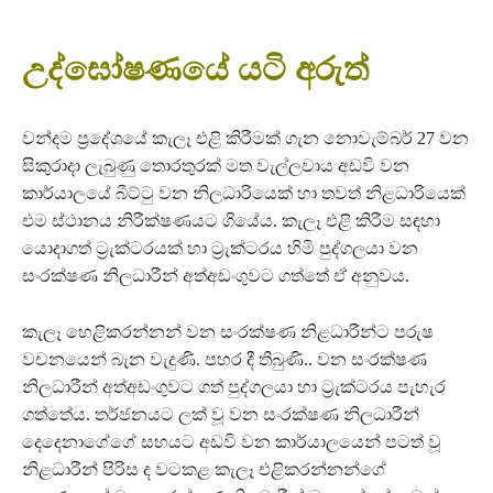
උද්ඝෝෂණයේ යටි අරුත්
වන්දම ප්‍රදේශයේ කැලෑ එළි කිරීමක් ගැන නොවැම්බර් 27 වන
සිකුරාදා ලැබුණු තොරතුරක් මත වැල්ලවාය අඩවි වන
කාර්යාලයේ බීට්ටු වන නිලධාරියෙක් හා තවත් නිළධාරියෙක්
එම ස්ථානය නිරීක්ෂණයට ගියේය. කැලෑ එළි කිරීම සඳහා
යොදාගත් ට්‍රැක්ටරයක් හා ට්‍රැක්ටරය හිමි පුද්ගලයා වන
සංරක්ෂණ නිලධාරීන් අත්අඩංගුවට ගත්තේ ඒ අනුවය.
කැලෑ හෙළිකරන්නන් වන සංරක්ෂණ නිළධාරීන්ට පරුෂ
වචනයෙන් බැන වැදුණි. පහර දී තිබුණි.. වන සංරක්ෂණ
නිලධාරීන් අත්අඩංගුවට ගත් පුද්ගලයා හා ට්‍රැක්ටරය පැහැර
ගත්තේය. තර්ජනයට ලක් වූ වන සංරක්ෂණ නිලධාරීන්
දෙදෙනාගේගේ සහයට අඩවි වන කාර්යාලයෙන් පටත් වූ
නිළධාරීන් පිරිස ද වටකළ කැලෑ එළිකරන්නන්ගේ