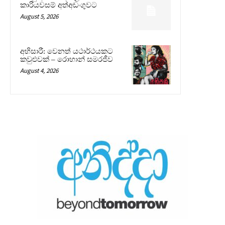
කාරියවසම් අත්අඩංගුවට
August 5, 2026
අභිසාරී: වෙනත් යථාර්ථයකට
කවුළුවක් – රොහාන් සමරජීව
August 4, 2026