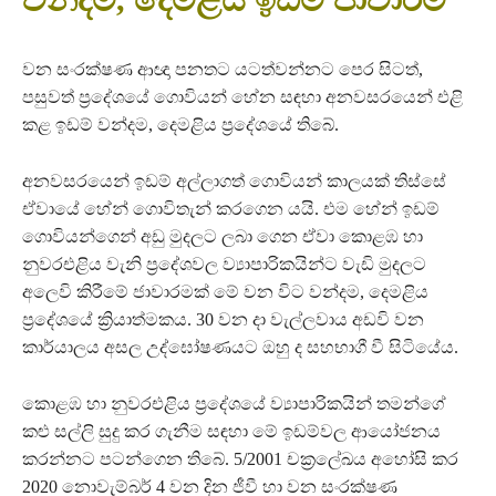
වන සංරක්ෂණ ආඥා පනතට යටත්වන්නට පෙර සිටත්,
පසුවත් ප්‍රදේශයේ ගොවියන් හේන සඳහා අනවසරයෙන් එළි
කළ ඉඩම් වන්දම, දෙමළිය ප්‍රදේශයේ තිබේ.
අනවසරයෙන් ඉඩම් අල්ලාගත් ගොවියන් කාලයක් තිස්සේ
ඒවායේ හේන් ගොවිතැන් කරගෙන යයි. එම හේන් ඉඩම්
ගොවියන්ගෙන් අඩු මුදලට ලබා ගෙන ඒවා කොළඹ හා
නුවරඑළිය වැනි ප්‍රදේශවල ව්‍යාපාරිකයින්ට වැඩි මුදලට
අලෙවි කිරීමේ ජාවාරමක් මේ වන විට වන්දම, දෙමළිය
ප්‍රදේශයේ ක්‍රියාත්මකය. 30 වන දා වැල්ලවාය අඩවි වන
කාර්යාලය අසල උද්ඝෝෂණයට ඔහු ද සහභාගී වී සිටියේය.
කොළඹ හා නුවරඑළිය ප්‍රදේශයේ ව්‍යාපාරිකයින් තමන්ගේ
කළු සල්ලි සුදු කර ගැනීම සඳහා මේ ඉඩම්වල ආයෝජනය
කරන්නට පටන්ගෙන තිබේ. 5/2001 චක්‍රලේඛය අහෝසි කර
2020 නොවැම්බර් 4 වන දින ජීවී හා වන සංරක්ෂණ