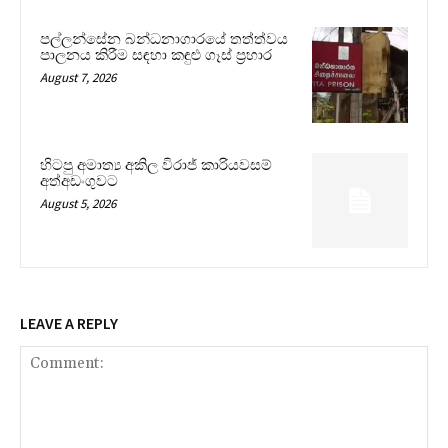
පල්ලන්සේන බන්ධනාගාරයේ තත්ත්වය
පාලනය කිරීම සඳහා කඳුළු ගෑස් ප්‍රහාර
August 7, 2026
හිටපු අමාත්‍ය අකිල විරාජ් කාරියවසම්
අත්අඩංගුවට
August 5, 2026
LEAVE A REPLY