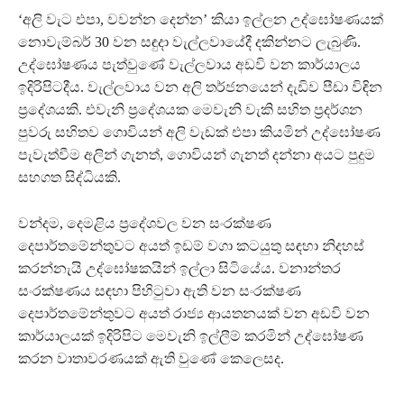
‘අලි වැට එපා, වවන්න දෙන්න’ කියා ඉල්ලන උද්ඝෝෂණයක්
නොවැම්බර් 30 වන සඳුදා වැල්ලවායේදී දකින්නට ලැබුණි.
උද්ඝෝෂණය පැත්වුණේ වැල්ලවාය අඩවි වන කාර්යාලය
ඉදිරිපිටදීය. වැල්ලවාය වන අලි තර්ජනයෙන් දැඩිව පීඩා විඳින
ප්‍රදේශයකි. එවැනි ප්‍රදේශයක මෙවැනි වැකි සහිත ප්‍රදර්ශන
පුවරු සහිතව ගොවියන් අලි වැඩක් එපා කියමින් උද්ඝෝෂණ
පැවැත්වීම අලින් ගැනත්, ගොවියන් ගැනත් දන්නා අයට පුදුම
සහගත සිද්ධියකි.
වන්දම, දෙමළිය ප්‍රදේශවල වන සංරක්ෂණ
දෙපාර්තමේන්තුවට අයත් ඉඩම් වගා කටයුතු සඳහා නිදහස්
කරන්නැයි උද්ඝෝෂකයින් ඉල්ලා සිටියේය. වනාන්තර
සංරක්ෂණය සඳහා පිහිටුවා ඇති වන සංරක්ෂණ
දෙපාර්තමේන්තුවට අයත් රාජ්‍ය ආයතනයක් වන අඩවි වන
කාර්යාලයක් ඉදිරිපිට මෙවැනි ඉල්ලීම් කරමින් උද්ඝෝෂණ
කරන වාතාවරණයක් ඇති වුණේ කෙලෙසද.