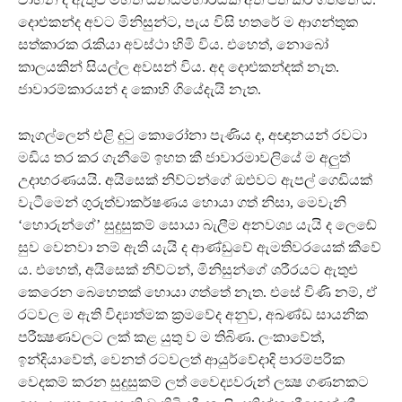
දොළුකන්ද අවට මිනිසුන්ට, පැය විසි හතරේ ම ආගන්තුක
සත්කාරක රැකියා අවස්ථා හිමි විය. එහෙත්, නොබෝ
කාලයකින් සියල්ල අවසන් විය. අද දොළුකන්දක් නැත.
ජාවාරම්කාරයන් ද කොහි ගියේදැයි නැත.
කෑගල්ලෙන් එළි දුටු කොරෝනා පැණිය ද, අඥානයන් රවටා
මඩිය තර කර ගැනීමේ ඉහත කී ජාවාරමාවලියේ ම අලුත්
උදාහරණයයි. අයිසෙක් නිව්ටන්ගේ ඔළුවට ඇපල් ගෙඩියක්
වැටීමෙන් ගුරුත්වාකර්ෂණය හොයා ගත් නිසා, මෙවැනි
‘හොරුන්ගේ’ සුදුසුකම් සොයා බැලීම අනවශ්‍ය යැයි ද ලෙඬේ
සුව වෙනවා නම් ඇති යැයි ද ආණ්ඩුවේ ඇමතිවරයෙක් කීවේ
ය. එහෙත්, අයිසෙක් නිව්ටන්, මිනිසුන්ගේ ශරීරයට ඇතුළු
කෙරෙන බෙහෙතක් හොයා ගත්තේ නැත. එසේ විණි නම්, ඒ
රටවල ම ඇති විද්‍යාත්මක ක්‍රමවේද අනුව, අඛණ්ඩ සායනික
පරීක්‍ෂණවලට ලක් කළ යුතු ව ම තිබිණ. ලංකාවේත්,
ඉන්දියාවේත්, වෙනත් රටවලත් ආයුර්වේදාදි පාරම්පරික
වෙදකම් කරන සුදුසුකම් ලත් වෛද්‍යවරුන් ලක්‍ෂ ගණනකට