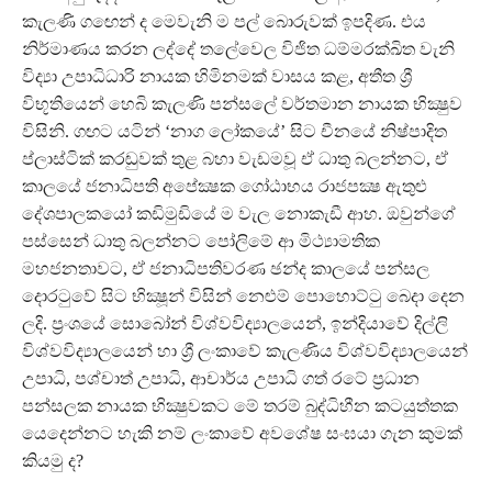
කැලණි ගඟෙන් ද මෙවැනි ම පල් බොරුවක් ඉපදිණ. එය
නිර්මාණය කරන ලද්දේ තලේවෙල විජිත ධම්මරක්ඛිත වැනි
විද්‍යා උපාධිධාරි නායක හිමිනමක් වාසය කළ, අතීත ශ්‍රී
විභූතියෙන් හෙබි කැලණි පන්සලේ වර්තමාන නායක භික්‍ෂුව
විසිනි. ගඟට යටින් ‘නාග ලෝකයේ’ සිට චීනයේ නිෂ්පාදිත
ප්ලාස්ටික් කරඬුවක් තුළ බහා වැඩමවූ ඒ ධාතු බලන්නට, ඒ
කාලයේ ජනාධිපති අපේක්‍ෂක ගෝඨාභය රාජපක්‍ෂ ඇතුළු
දේශපාලකයෝ කඩිමුඩියේ ම වැල නොකැඩී ආහ. ඔවුන්ගේ
පස්සෙන් ධාතු බලන්නට පෝලිමේ ආ මිථ්‍යාමතික
මහජනතාවට, ඒ ජනාධිපතිවරණ ඡන්ද කාලයේ පන්සල
දොරටුවේ සිට භික්‍ෂූන් විසින් නෙළුම් පොහොට්ටු බෙදා දෙන
ලදි. ප්‍රංශයේ සොබෝන් විශ්වවිද්‍යාලයෙන්, ඉන්දියාවේ දිල්ලි
විශ්වවිද්‍යාලයෙන් හා ශ්‍රී ලංකාවේ කැලණිය විශ්වවිද්‍යාලයෙන්
උපාධි, පශ්චාත් උපාධි, ආචාර්ය උපාධි ගත් රටේ ප්‍රධාන
පන්සලක නායක භික්‍ෂුවකට මේ තරම් බුද්ධිහීන කටයුත්තක
යෙදෙන්නට හැකි නම් ලංකාවේ අවශේෂ සංඝයා ගැන කුමක්
කියමු ද?