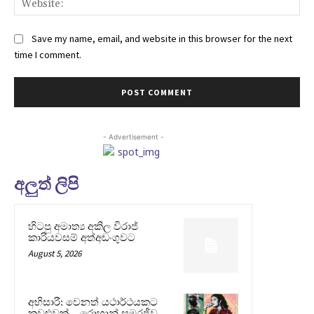
Save my name, email, and website in this browser for the next
time I comment.
- Advertisement -
අලුත් ලිපි
හිටපු අමාත්‍ය අකිල විරාජ්
කාරියවසම් අත්අඩංගුවට
August 5, 2026
අභිසාරී: වෙනත් යථාර්ථයකට
කවුළුවක් – රොහාන් සමරජීව