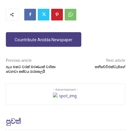
Countribute Anidda Newspaper
Previous article
Next article
පැය 6කට වරක් මරණයක් වාර්තා
තනිවේවිඑක්ටැම්ගේ
වෙනවා තත්වය බරපතලයි
- Advertisement -
පුවත්