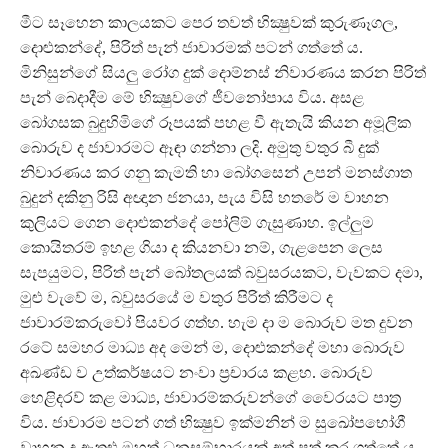
මීට සෑහෙන කාලයකට පෙර තවත් භික්‍ෂුවක් කුරුණෑගල,
දොළුකන්දේ, පිරිත් පැන් ජාවාරමක් පටන් ගත්තේ ය.
මිනිසුන්ගේ සියලු රෝග දුක් දොම්නස් නිවාරණය කරන පිරිත්
පැන් බෙදාදීම මේ භික්‍ෂුවගේ ජීවනෝපාය විය. අසළ
බෝගසක බුදුහිමිගේ රූපයක් පහළ වී ඇතැයි කියන අමූලික
බොරුව ද ජාවාරමට ඈඳා ගන්නා ලදි. අමුතු වතුර බී දුක්
නිවාරණය කර ගනු කැමති හා බෝගසෙන් උපන් මනස්ගාත
බුදුන් දකිනු රිසි අඥාන ජනයා, පැය විසි හතරේ ම වාහන
කුලියට ගෙන දොළුකන්දේ පෝලිම් ගැසුණාහ. ඉල්ලුම
කොයිතරම් ඉහළ ගියා ද කියනවා නම්, ගැළපෙන ලෙස
සැපයුමට, පිරිත් පැන් බෝතලයක් බවුසරයකට, වැවකට දමා,
මුළු වැවේ ම, බවුසරයේ ම වතුර පිරිත් කිරීමට ද
ජාවාරම්කරුවෝ පියවර ගත්හ. හැම දා ම බොරුව මත දුවන
රටේ සමහර මාධ්‍ය අද මෙන් ම, දොළුකන්දේ මහා බොරුව
අඛණ්ඩ ව උත්කර්ෂයට නංවා ප්‍රචාරය කළහ. බොරුව
හෙළිදරව් කළ මාධ්‍ය, ජාවාරම්කරුවන්ගේ වෛරයට පාත්‍ර
විය. ජාවාරම පටන් ගත් භික්‍ෂුව ඉක්මනින් ම සුඛෝපභෝගී
වාහන ද ඇතුළු මහත් ධනසම්භාරයක් අත් පත් කර ගත්තේ ය.