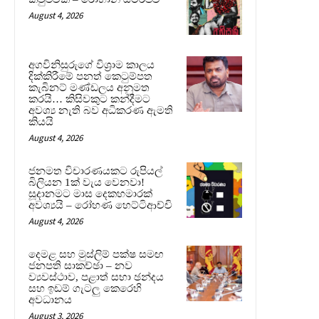
August 4, 2026
අගවිනිසුරුගේ විශ්‍රාම කාලය
දික්කිරීමේ පනත් කෙටුම්පත
කැබිනට් මණ්ඩලය අනුමත
කරයි… කිසිවකුට කන්දීමට
අවශ්‍ය නැති බව අධිකරණ ඇමති
කියයි
August 4, 2026
ජනමත විචාරණයකට රුපියල්
බිලියන 1ක් වැය වෙනවා!
සූදානමට මාස දෙකහමාරක්
අවශ්‍යයි – රෝහණ හෙට්ටිආච්චි
August 4, 2026
දෙමළ සහ මුස්ලිම් පක්ෂ සමඟ
ජනපති සාකච්ඡා – නව
ව්‍යවස්ථාව, පළාත් සභා ඡන්දය
සහ ඉඩම් ගැටලු කෙරෙහි
අවධානය
August 3, 2026