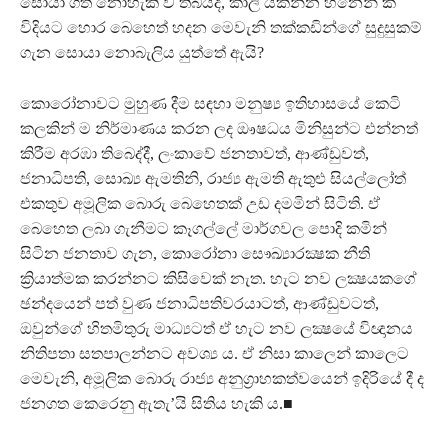
සොයා ගත නොහැකි ව තිබියදී, කාලි යකින්න හීනෙන් කී
විදියට හොර බෙහෙත් හදන මෙවැනි තක්කඩින්ගේ සුදුසුකම්
ගැන සොයා නොබැලිය යුත්තේ ඇයි?
කොරෝනාවට මුහුණ දීම සඳහා මනුෂ්‍ය ඉතිහාසයේ කෙටි
කලකින් ම නිර්මාණය කරන ලද ඖෂධය මිනිසුන්ට එන්නත්
කිරීම අරඹා තිබෙද්දී, ලංකාවේ ජනතාවත්, ආණ්ඩුවත්,
ජනාධිපති, සොඛ්‍ය ඇමතිනි, රාජ්‍ය ඇමති ඇතුළු සියල්ලෝත්
එකතුව අමූලික බොරු බෙහෙතක් උඩ දමමින් සිටිති. ඒ
බෙහෙත ලබා ගැනීමට කෑගල්ලේ මාර්ගවල පොදි කමින්
සිටින ජනතාව ගැන, කොරෝනා සෞඛ්‍යාරක්‍ෂක නීති
ක්‍රියාත්මක කරන්නට කිසිවෙක් නැත. හැට නව ලක්‍ෂයකගේ
ඡන්දයෙන් පත් වුණ ජනාධිපතිවරයාටත්, ආණ්ඩුවටත්,
ඔවුන්ගේ හිතමිතුරු මාධ්‍යටත් ඒ හැට නව ලක්‍ෂයේ විඥානය
නිතිපතා සතපාලන්නට අවශ්‍ය ය. ඒ නිසා කාලෙන් කාලෙට
මෙවැනි, අමූලික බොරු රාජ්‍ය අනුග්‍රාහකත්වයෙන් ඉදිරියේ දී ද
ජනගත කෙරෙනු ඇතැ’යි සිතිය හැකි ය.■