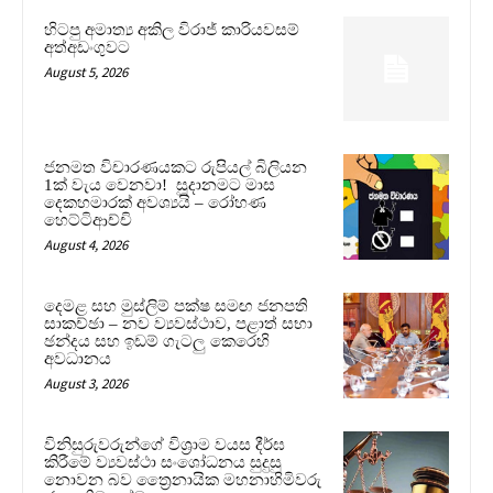
හිටපු අමාත්‍ය අකිල විරාජ් කාරියවසම්
අත්අඩංගුවට
August 5, 2026
ජනමත විචාරණයකට රුපියල් බිලියන
1ක් වැය වෙනවා! සූදානමට මාස
දෙකහමාරක් අවශ්‍යයි – රෝහණ
හෙට්ටිආච්චි
August 4, 2026
දෙමළ සහ මුස්ලිම් පක්ෂ සමඟ ජනපති
සාකච්ඡා – නව ව්‍යවස්ථාව, පළාත් සභා
ඡන්දය සහ ඉඩම් ගැටලු කෙරෙහි
අවධානය
August 3, 2026
විනිසුරුවරුන්ගේ විශ්‍රාම වයස දීර්ඝ
කිරීමේ ව්‍යවස්ථා සංශෝධනය සුදුසු
නොවන බව ත්‍රෛනායික මහනාහිමිවරු