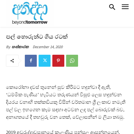
පල් හොරුන්ට ගිය රටක්
December 14, 2020
By
සංස්කාරක
කොරෝනා දවස් තුනෙන් සුව කිරීමට හඳුන්වා දී ඇති,
‘ධම්මික පැණිය’ හැටියට තරුණයන් විසුළු ලෙස හඳුන්වන
දියරය වනාහි තක්කඩියකු විසින් වර්තමාන ශ්‍රී ලංකාව නමැති
පල් වල ඉහගෙන කෑම සඳහා අටවන ලද පල් බොරුවක් බව,
අනාගතයේ දී තහවුරු වන තෙක්, වේලාසනින් ම ලියා තබමු.
2019 අවුරුද්දාවසානයේ කැලණිය පන්සල ආසන්නයෙන්,