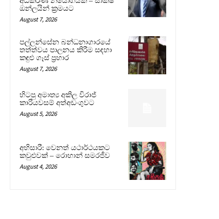
අධිකරණ නියෝගයක් – සාක්ෂි
ඔන්ලයින් ක්‍රමයට
August 7, 2026
පල්ලන්සේන බන්ධනාගාරයේ
තත්ත්වය පාලනය කිරීම සඳහා
කඳුළු ගෑස් ප්‍රහාර
August 7, 2026
හිටපු අමාත්‍ය අකිල විරාජ්
කාරියවසම් අත්අඩංගුවට
August 5, 2026
අභිසාරී: වෙනත් යථාර්ථයකට
කවුළුවක් – රොහාන් සමරජීව
August 4, 2026