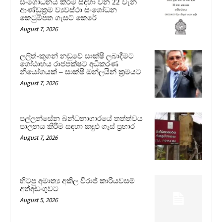
සංශෝධනය කිරීම සඳහා වන 22 වැනි
ආණ්ඩුක්‍රම ව්‍යවස්ථා සංශෝධන
කෙටුම්පත ගැසට් කෙරේ
August 7, 2026
ලලිත්-කූගන් නඩුවේ සාක්ෂි ලබාදීමට
ගෝඨාභය රාජපක්ෂට අධිකරණ
නියෝගයක් – සාක්ෂි ඔන්ලයින් ක්‍රමයට
August 7, 2026
පල්ලන්සේන බන්ධනාගාරයේ තත්ත්වය
පාලනය කිරීම සඳහා කඳුළු ගෑස් ප්‍රහාර
August 7, 2026
හිටපු අමාත්‍ය අකිල විරාජ් කාරියවසම්
අත්අඩංගුවට
August 5, 2026