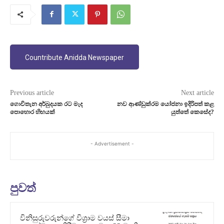
Countribute Anidda Newspaper
Previous article
Next article
ගොවිතැන අර්බුදයක රට මැද
නව ආණ්ඩුක්රම යෝජනා ඉදිරිපත් කළ
පොහොර හිඟයක්
යුත්තේ කෙසේද?
- Advertisement -
පුවත්
විනිසුරුවරුන්ගේ විශ්‍රාම වයස් සීමා