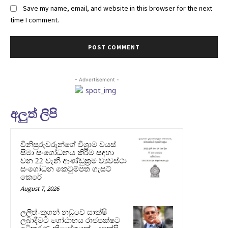
Save my name, email, and website in this browser for the next
time I comment.
- Advertisement -
අලුත් ලිපි
විනිසුරුවරුන්ගේ විශ්‍රාම වයස්
සීමා සංශෝධනය කිරීම සඳහා
වන 22 වැනි ආණ්ඩුක්‍රම ව්‍යවස්ථා
සංශෝධන කෙටුම්පත ගැසට්
කෙරේ
August 7, 2026
ලලිත්-කූගන් නඩුවේ සාක්ෂි
ලබාදීමට ගෝඨාභය රාජපක්ෂට