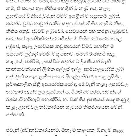
තෝරා ගෙන ය. තමා, පෙර කල විනිසුරු දිවියක් ගත කෙළේ
නම්, ඒ කාලය තුළ නීතිය හොඳින් ම නැවූ අය, කැළෑ
උසාවියේ විනිසුරුවරුන් වීමට ඉහළින් ම සුදුසුකම් ලබති.
තමන්ට වුවමනාවුන් රැකීම සඳහා එසේ නීතිය නැවීම නිසා,
නීතිය අනුව දඬුවම් ලැබුවෝ, සේවයෙන් පහ කරනු ලැබුවෝ,
තමන්ගේ අපකීර්තිමත් ස්වාමීන්ගේ පිහිටෙන් සේවය යළි
ලද්දෝ, කැළෑ උසාවියක නඩුකාරයන් වීමට හොඳින් ම
සුදුසුකම් ලද්දෝ වෙති. මතු නොව, තමන් රාජකාරි කළ
කාලයේ, පත්වීම්, උසස්වීම් දෙන්නට දියණියන් වැනි
කාන්තාවන්ගෙන් ලිංගික අල්ලස් ඉල්ලූ, කාර්යාලයේදීත් ලබා
ගත්, ලිංගික සැප ලැබීම මත ම සියල්ල තීරණය කළ ප්‍රසිද්ධ,
පූර්ණකාලීන ස්ත්‍රී අපයෝජකයෝ ද, මෙවැනි කැළෑ උසාවිවල
නඩුකාර තැන්වලට සුදුස්සෝ ය. ඊටත් අමතරව, තමන්ගේ
රාජකාරි හරිහැටි නොකිරීම හා වෘත්තීය දූෂණයේ යෙදුණාහු ද
කැළෑ උසාවිවල නඩුකාරයන් හැටියට නිතරගයෙන් මෙන්
පත්වෙති.
එවැනි (අව)නඩුකාරයන්ට, ඕනෑ ම කාලයක, ඕනෑ ම කැළෑ