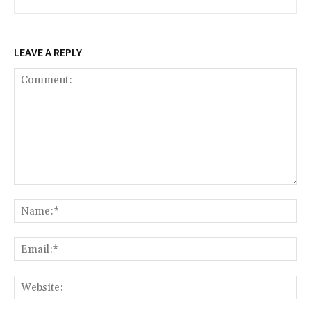
LEAVE A REPLY
Comment:
Na
Ema
Web