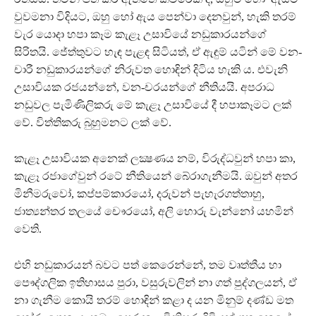
වුවමනා විදියට, ඔහු හෝ ඇය පෙන්වා දෙනවුන්, හැකි තරම්
වැර යොදා හපා කෑම කැළෑ උසාවියේ නඩුකාරයන්ගේ
සිරිතයි. ජේත්තුවට හැඳ පැළඳ සිටියත්, ඒ ඇඳුම් යටින් මේ වන-
චාරී නඩුකාරයන්ගේ නිරුවත හොඳින් දිටිය හැකි ය. එවැනි
උසාවියක රජයන්නේ, වන-චරයන්ගේ නීතියයි. අපරාධ
නඩුවල පැමිණිලිකරු මේ කැළෑ උසාවියේ දී හපාකෑමට ලක්
වේ. විත්තිකරු බුහුමනට ලක් වේ.
කැළෑ උසාවියක අනෙක් ලක්‍ෂණය නම්, විරුද්ධවුන් හපා කා,
කැළෑ රජාගේවුන් රටේ නීතියෙන් බේරාගැනීමයි. ඔවුන් අතර
මිනීමරුවෝ, කප්පම්කාරයෝ, දරුවන් පැහැරගත්තාහු,
ජාත්‍යන්තර තලයේ චෞරයෝ, අලි හොරු වැන්නෝ යහමින්
වෙති.
එහි නඩුකාරයන් බවට පත් කෙරෙන්නේ, තම වෘත්තීය හා
පෞද්ගලික ඉතිහාසය පුරා, වසුරුවලින් නා ගත් පුද්ගලයන්, ඒ
නා ගැනීම කොයි තරම් හොඳින් කළා ද යන මිනුම් දණ්ඩ මත