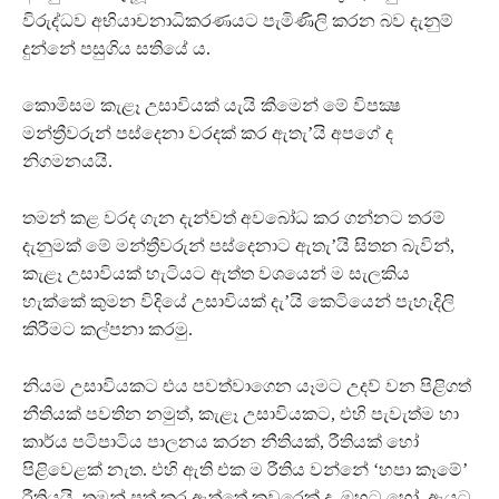
විරුද්ධව අභියාචනාධිකරණයට පැමිණිලි කරන බව දැනුම්
දුන්නේ පසුගිය සතියේ ය.
කොමිසම කැළෑ උසාවියක් යැයි කීමෙන් මේ විපක්‍ෂ
මන්ත්‍රීවරුන් පස්දෙනා වරදක් කර ඇතැ’යි අපගේ ද
නිගමනයයි.
තමන් කළ වරද ගැන දැන්වත් අවබෝධ කර ගන්නට තරම්
දැනුමක් මේ මන්ත්‍රීවරුන් පස්දෙනාට ඇතැ’යි සිතන බැවින්,
කැළෑ උසාවියක් හැටියට ඇත්ත වශයෙන් ම සැලකිය
හැක්කේ කුමන විදියේ උසාවියක් දැ’යි කෙටියෙන් පැහැදිලි
කිරීමට කල්පනා කරමු.
නියම උසාවියකට එය පවත්වාගෙන යෑමට උදව් වන පිළිගත්
නීතියක් පවතින නමුත්, කැළෑ උසාවියකට, එහි පැවැත්ම හා
කාර්ය පටිපාටිය පාලනය කරන නීතියක්, රීතියක් හෝ
පිළිවෙළක් නැත. එහි ඇති එක ම රීතිය වන්නේ ‘හපා කෑමේ’
රීතියයි. තමන් පත් කර ඇත්තේ කවරෙක් ද, ඔහුට හෝ ඇයට