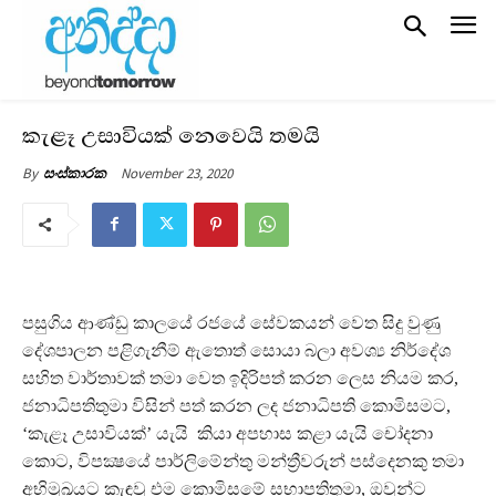
කැළෑ උසාවියක් නෙවෙයි තමයි
November 23, 2020
By
සංස්කාරක
පසුගිය ආණ්ඩු කාලයේ රජයේ සේවකයන් වෙත සිදු වුණු
දේශපාලන පළිගැනීම් ඇතොත් සොයා බලා අවශ්‍ය නිර්දේශ
සහිත වාර්තාවක් තමා වෙත ඉදිරිපත් කරන ලෙස නියම කර,
ජනාධිපතිතුමා විසින් පත් කරන ලද ජනාධිපති කොමිසමට,
‘කැළෑ උසාවියක්’ යැයි කියා අපහාස කළා යැයි චෝදනා
කොට, විපක්‍ෂයේ පාර්ලිමේන්තු මන්ත්‍රීවරුන් පස්දෙනකු තමා
අභිමුඛයට කැඳවූ එම කොමිසමේ සභාපතිතුමා, ඔවුන්ට