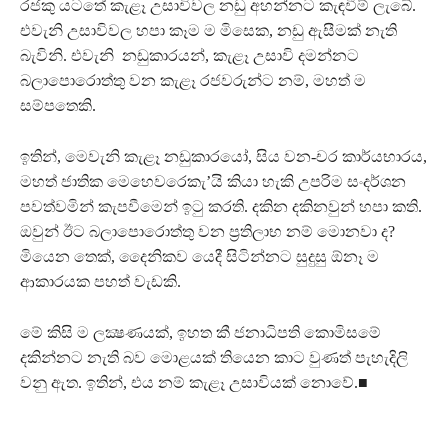
රජකු යටතේ කැළෑ උසාවිවල නඩු අහන්නට කැඳවීම් ලැබේ.
එවැනි උසාවිවල හපා කෑම ම මිසෙක, නඩු ඇසීමක් නැති
බැවිනි. එවැනි නඩුකාරයන්, කැළෑ උසාවි දමන්නට
බලාපොරොත්තු වන කැළෑ රජවරුන්ට නම්, මහත් ම
සම්පතෙකි.
ඉතින්, මෙවැනි කැළෑ නඩුකාරයෝ, සිය වන-චර කාර්යභාරය,
මහත් ජාතික මෙහෙවරෙකැ’යි කියා හැකි උපරිම සංදර්ශන
පවත්වමින් කැපවීමෙන් ඉටු කරති. දකින දකිනවුන් හපා කති.
ඔවුන් ඊට බලාපොරොත්තු වන ප්‍රතිලාභ නම් මොනවා ද?
මියෙන තෙක්, දෛනිකව යෙදී සිටින්නට සුදුසු ඕනෑ ම
ආකාරයක පහත් වැඩකි.
මේ කිසි ම ලක්‍ෂණයක්, ඉහත කී ජනාධිපති කොමිසමේ
දකින්නට නැති බව මොළයක් තියෙන කාට වුණත් පැහැදිලි
වනු ඇත. ඉතින්, එය නම් කැළෑ උසාවියක් නොවේ.■