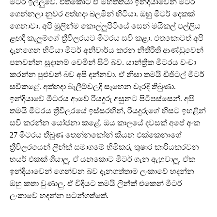
මීටර් ඉල්ලුවේ. එතකොට ඒ මහත්තයා ඉන්දියාවෙන් මීටර්
ගෙන්නලා නුවර අත්හදා බලමින් හිටියා. ඔහු මීටර් දෙකක්
ගෙනාවා. අපි මුලින්ම කොල්ලුපිටියේ සෙන් මයිකල් පල්ලිය
ළඟදී කැලුම්ගේ ත්‍රීවීලරයට මීටරය සවි කළා. එතකොටත් අපි
දැනගෙන හිටියා මීටර් අනිවාර්ය කරන නීතිරීති ආණ්ඩුවෙන්
පනවන්න සූදානම් වෙමින් සිටි බව. යාන්ත්‍රික මීටරය වංචා
කරන්න පුළුවන් බව අපි දන්නවා. ඒ නිසා තමයි ඩිජිටල් මීටර්
සවිකළේ. අත්හදා බැලීම්වලදී සෑහෙන වැරදි තිබුණා.
ඉන්දියාවේ මීටරය ආවේ රියදුරු අසුනට පිටිපස්සෙන්. අපි
තමයි මීටරය ත්‍රීවීලරයේ ඉස්සරහින්, රියදුරුගේ හිසට ඉහළින්
සවි කරන්න යෝජනා කළේ. ඔය කාලයේ දවසක් අපේ අංක
27 මීටරය තිබුණ තෙන්නකෝන් කියන එක්කෙනාගේ
ත්‍රීවිලරයෙන් ලින්ක් සමාගමේ හිමිකරු තුෂාර කාරියකරවන
හයර් එකක් ගියාලු. ඒ යනකොට මීටර් ගැන ඇහුවාලු. ඒක
ඉන්දියාවෙන් ගෙන්වන බව දැනගත්තාම ලංකාවේ හදන්න
ඔහු කතා වුණාලු. ඒ විදියට තමයි ලින්ක් එකෙන් මීටර්
ලංකාවේ හදන්න පටන්ගත්තේ.