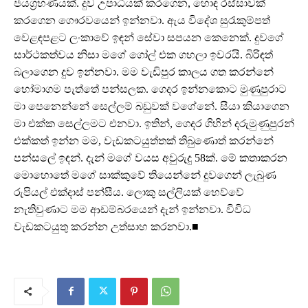
ජයග්‍රහණයක්. දුව උපාධියක් කරගෙන, හොඳ රස්සාවක්
කරගෙන ගෞරවයෙන් ඉන්නවා. ඇය විදේශ සුරැකුම්පත්
වෙළඳපළට ලංකාවේ ඉඳන් සේවා සපයන කෙනෙක්. දුවගේ
සාර්ථකත්වය නිසා මගේ ගෝල් එක ගහලා ඉවරයි. බිරිඳත්
බලාගෙන දුව ඉන්නවා. මම වැඩිපුර කාලය ගත කරන්නේ
හෝමාගම පැත්තේ පන්සලක. ගෙදර ඉන්නකොට මුණුපුරාට
මා පෙනෙන්නේ සෙල්ලම් බඩුවක් වගේනේ. සීයා කියාගෙන
මා එක්ක සෙල්ලමට එනවා. ඉතින්, ගෙදර ගිහින් දරුමුණුපුරන්
එක්කත් ඉන්න මම, වැඩකටයුත්තක් තිබුණොත් කරන්නේ
පන්සලේ ඉඳන්. දැන් මගේ වයස අවුරුදු 58ක්. මේ කතාකරන
මොහොතේ මගේ සාක්කුවේ තියෙන්නේ දුවගෙන් ලැබුණ
රුපියල් එක්දාස් පන්සීය. ලොකු සල්ලියක් හෙව්වේ
නැතිවුණාට මම ආඩම්බරයෙන් දැන් ඉන්නවා. විවිධ
වැඩකටයුතු කරන්න උත්සාහ කරනවා.■