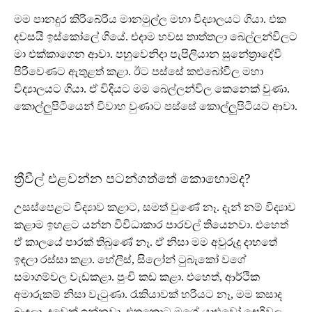
මම පානදුර කිරිබේරිය මානමුල්ල මහා විද්‍යාලයට ගියා. එක
දවසයි ඉස්කෝලේ ගියේ. එදාම හවස තාත්තලා බෙල්ලන්විලට
මා එක්කාගෙන ආවා. පහුවෙනිදා පැපිලියාන සුනේත්‍රාදේවී
පිරිවෙණට ඇතුළත් කළා. ඊට පස්සේ කළුබෝවිල මහා
විද්‍යාලයට ගියා. ඒ විදියට මම බෙල්ලන්විල කෙනෙක් වුණා.
කොල්ලුපිටියෙන් විවාහ වුණාට පස්සේ කොල්ලුපිටියට ආවා.
ත්‍රීවීල් එළවන්න පටන්ගත්තේ කොහොමද?
උසස්පෙළට විද්‍යාව කළාට, සමත් වුණේ නෑ. දැන් නම් විද්‍යාව
කළාම ඉහළට යන්න විවිධාකාර පාරවල් තියෙනවා. එහෙත්
ඒ කාලයේ පාරක් තිබුණේ නෑ. ඒ නිසා මම අවුරුදු දාහතේ
ඉඳලා රස්සා කළා. හේලීස්, සිලෝන් ටුබැකෝ වගේ
සමාගම්වල වැඩකළා. පුංචි කඩ කළා. එහෙත්, ආර්ථික
අමාරුකම් නිසා වැටුණා. රැකියාවක් හරියට නෑ, මම කසාද
බැඳලා. දුවෙක් ඉන්නවා. එතකොට මගේ යාළුවෝ දෙහිවල