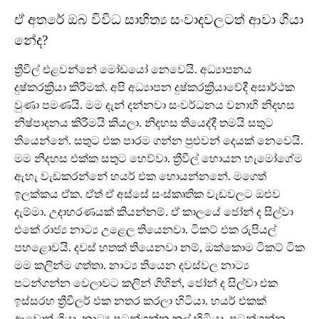
ඒ අතරේ ඔබ විවිධ සාහිත්‍ය සංවාදවලටත් ආවා ගියා
නේද?
ත්‍රීවීල් එළවන්නේ මෝඩයෝ නෙවෙයි. අධ්‍යාපනය
දුෂ්කරක්‍රියා කිරීමක්. අපි අධ්‍යාපන දුෂ්කරක්‍රියාවේදී අසාර්ථක
වුණා පමණයි. මම දැන් දන්නවා සංවර්ධනය වනාහි නිදහස
නිෂ්පාදනය කිරීමයි කියලා. නිදහස තියෙද්දී තමයි සතුට
තියෙන්නේ. සතුට එක පාරම ගන්න පුළුවන් දෙයක් නෙවෙයි.
මම නිදහස එක්ක සතුට හෙව්වා. ත්‍රීවීල් හොයන හැමෝගේම
ඇහැ වැඩකරන්නේ හයර් එක හොයන්නනේ. මගෙත්
ඉලක්කය ඒක. ඒත් ඒ අස්සේ සංස්කෘතික වැඩවලට ඔළුව
දැම්මා. උදාහරණයක් කියන්නම්. ඒ කාලයේ ජෝන් ද සිල්වා
එකේ රාජ්‍ය නාට්‍ය උළෙල තියෙනවා. ටිකට් එක රුපියල්
පහළොවයි. දවස් හතක් තියෙනවා නම්, ඔක්කොම ටිකට් ටික
මම කලින්ම ගත්තා. නාට්‍ය තියෙන දවස්වල නාට්‍ය
පටන්ගන්න වෙලාවට කලින් ගිහින්, ජෝන් ද සිල්වා එක
ඉස්සරහ ත්‍රීවීලර් එක නතර කරලා හිටියා. හයර් එකක්
ආවොත් ගියා. නාට්‍ය පටන්ගන්න කල් හිටියා. පටන්ගන්න