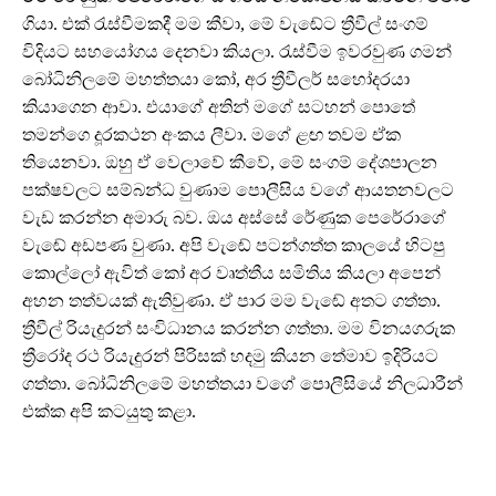
ගියා. එක් රැස්වීමකදී මම කීවා, මේ වැඬේට ත්‍රීවීල් සංගම්
විදියට සහයෝගය දෙනවා කියලා. රැස්වීම ඉවරවුණ ගමන්
බෝධිනිලමේ මහත්තයා කෝ, අර ත්‍රීවීලර් සහෝදරයා
කියාගෙන ආවා. එයාගේ අතින් මගේ සටහන් පොතේ
තමන්ගෙ දූරකථන අංකය ලීවා. මගේ ළඟ තවම ඒක
තියෙනවා. ඔහු ඒ වෙලාවේ කීවේ, මේ සංගම් දේශපාලන
පක්ෂවලට සම්බන්ධ වුණාම පොලීසිය වගේ ආයතනවලට
වැඩ කරන්න අමාරු බව. ඔය අස්සේ රේණුක පෙරේරාගේ
වැඬේ අඩපණ වුණා. අපි වැඬේ පටන්ගත්ත කාලයේ හිටපු
කොල්ලෝ ඇවිත් කෝ අර වෘත්තීය සමිතිය කියලා අපෙන්
අහන තත්වයක් ඇතිවුණා. ඒ පාර මම වැඬේ අතට ගත්තා.
ත්‍රීවීල් රියැදුරන් සංවිධානය කරන්න ගත්තා. මම විනයගරුක
ත්‍රීරෝද රථ රියැදුරන් පිරිසක් හදමු කියන තේමාව ඉදිරියට
ගත්තා. බෝධිනිලමේ මහත්තයා වගේ පොලීසියේ නිලධාරීන්
එක්ක අපි කටයුතු කළා.