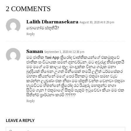
2 COMMENTS
Lalith Dharmasekara
August 30, 2020 At 8:29 pm
බොහෝම ස්තූතියි?
Reply
Saman
September 1, 2020 At 12:38 pm
මම ජාතික Taxi App ත්‍රිරෝද වෘත්තීකයන්ගේ එකමුතුවේ
ජාතික සංවිධායක සමන් ගුනවර්ධන .මට අවුරුදු තිස්දෙකයි
මම මගේ මේ කාලය තුල මා දැක්ක විනය ගරුක මනා
බුද්දියක් තිබෙන උගත් මිනීසෙක් තමයි ලලිත් ධර්මසේකර
මහතා කියන්නේ මගේ පෙර පිනකට එතුමා සමඟ වැඩ
කරන්න ලැබුණා එක නිසා මම ස්තුති වන්ත වෙනවා එතුමා
හැමවිටම හිතන්නේ ත්‍රිරෝද රථ රියදුරු මහතුන්ව නගා
සිටිම ගැන ? එතුමාගේ සිතුම් පැතුම් ඉටුවේවා කියා මම එක
සිතින්ම් ප්‍රාර්ථනා කරමි ????️?️?️
Reply
LEAVE A REPLY