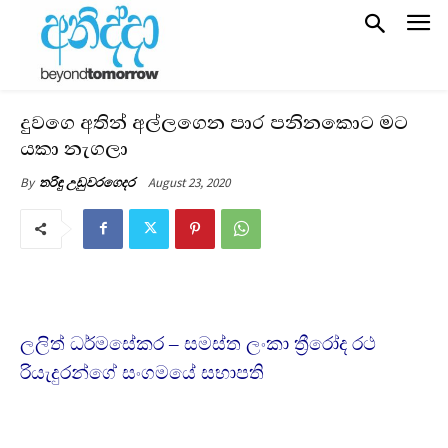
දුවගෙ අතින් අල්ලගෙන පාර පනිනකොට මට
යකා නැගලා
August 23, 2020
By
තරිඳු උඩුවරගෙදර
ලලිත් ධර්මසේකර – සමස්ත ලංකා ත්‍රීරෝද රථ
රියැදුරන්ගේ සංගමයේ සභාපති