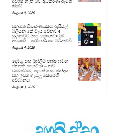
අවශ්‍ය නැති බව අධිකරණ ඇමති
කියයි
August 4, 2026
ජනමත විචාරණයකට රුපියල්
බිලියන 1ක් වැය වෙනවා!
සූදානමට මාස දෙකහමාරක්
අවශ්‍යයි – රෝහණ හෙට්ටිආච්චි
August 4, 2026
දෙමළ සහ මුස්ලිම් පක්ෂ සමඟ
ජනපති සාකච්ඡා – නව
ව්‍යවස්ථාව, පළාත් සභා ඡන්දය
සහ ඉඩම් ගැටලු කෙරෙහි
අවධානය
August 3, 2026