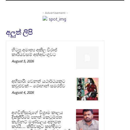
- Advertisement -
අලුත් ලිපි
හිටපු අමාත්‍ය අකිල විරාජ්
කාරියවසම් අත්අඩංගුවට
August 5, 2026
අභිසාරී: වෙනත් යථාර්ථයකට
කවුළුවක් – රොහාන් සමරජීව
August 4, 2026
අගවිනිසුරුගේ විශ්‍රාම කාලය
දික්කිරීමේ පනත් කෙටුම්පත
කැබිනට් මණ්ඩලය අනුමත
කරයි… කිසිවකුට කන්දීමට