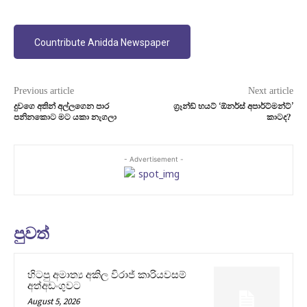
Countribute Anidda Newspaper
Previous article
Next article
දුවගෙ අතින් අල්ලගෙන පාර
ග්‍රෑන්ඞ් හයට් ‘ඕනර්ස් අපාර්ට්මන්ට්’
පනිනකොට මට යකා නැගලා
කාටද?
- Advertisement -
පුවත්
හිටපු අමාත්‍ය අකිල විරාජ් කාරියවසම්
අත්අඩංගුවට
August 5, 2026