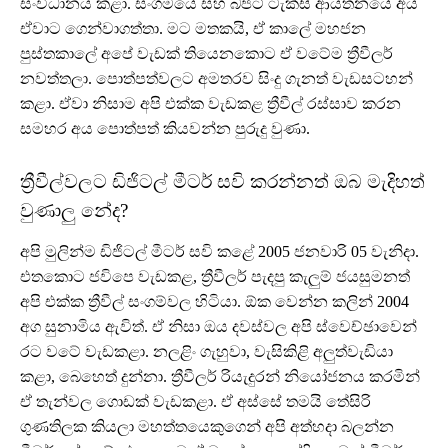
සංවිධානය කළා. සංගමයේ සහ බජට් ටැක්සි ආයතනයේ අය
ඒවාට ගෙන්වාගත්තා. මට මතකයි, ඒ කාලේ මහජන
පුස්තකාලේ අපේ වැඩක් තියෙනකොට ඒ වටේම ත්‍රීවීලර්
නවත්තලා. පොත්පත්වලට අමතරව සිංදු ගැනත් වැඩසටහන්
කළා. ඒවා නිසාම අපි එක්ක වැඩකළ ත්‍රීවීල් රස්සාව කරන
සමහර අය පොත්පත් කියවන්න පුරුදු වුණා.
ත්‍රීවීල්වලට ඩිජිටල් මීටර් සවි කරන්නත් ඔබ මැදිහත්
වුණාලු නේද?
අපි මුලින්ම ඩිජිටල් මීටර් සවි කළේ 2005 ජනවාරි 05 වැනිදා.
එතකොට ජවිපෙ වැඩකළ, ත්‍රීවීලර් පැදපු කැලුම් ජයසුමනත්
අපි එක්ක ත්‍රීවීල් සංගම්වල හිටියා. ඕක වෙන්න කලින් 2004
අග සුනාමිය ඇවිත්. ඒ නිසා ඔය දවස්වල අපි ස්වෙච්ඡාවෙන්
රට වටේ වැඩකළා. නලළිං ගැහුවා, වැසිකිළි අලුත්වැඩියා
කළා, බෙහෙත් දුන්නා. ත්‍රීවීලර් රියැදුරන් නියෝජනය කරමින්
ඒ තැන්වල ගොඩක් වැඩකළා. ඒ අස්සේ තමයි තේසිරි
ගුණතිලක කියලා මහත්තයෙකුගෙන් අපි අත්හදා බලන්න