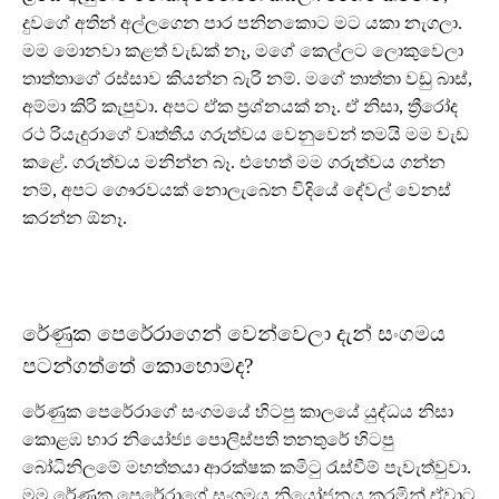
දුවගේ අතින් අල්ලගෙන පාර පනිනකොට මට යකා නැගලා.
මම මොනවා කළත් වැඩක් නෑ, මගේ කෙල්ලට ලොකුවෙලා
තාත්තාගේ රස්සාව කියන්න බැරි නම්. මගේ තාත්තා වඩු බාස්,
අම්මා කිරි කැපුවා. අපට ඒක ප්‍රශ්නයක් නෑ. ඒ නිසා, ත්‍රීරෝද
රථ රියැදුරාගේ වෘත්තීය ගරුත්වය වෙනුවෙන් තමයි මම වැඩ
කළේ. ගරුත්වය මනින්න බෑ. එහෙත් මම ගරුත්වය ගන්න
නම්, අපට ගෞරවයක් නොලැබෙන විදියේ දේවල් වෙනස්
කරන්න ඕනෑ.
රේණුක පෙරේරාගෙන් වෙන්වෙලා දැන් සංගමය
පටන්ගත්තේ කොහොමද?
රේණුක පෙරේරාගේ සංගමයේ හිටපු කාලයේ යුද්ධය නිසා
කොළඹ භාර නියෝජ්‍ය පොලිස්පති තනතුරේ හිටපු
බෝධිනිලමේ මහත්තයා ආරක්ෂක කමිටු රැස්වීම් පැවැත්වුවා.
මම රේණුක පෙරේරාගේ සංගමය නියෝජනය කරමින් ඒවාට