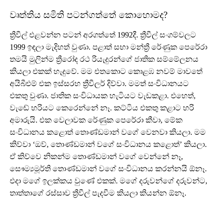
වෘත්තිය සමිති පටන්ගත්තේ කොහොමද?
ත්‍රීවීල් එළවන්න පටන් අරගත්තේ 1992දී. ත්‍රීවීල් සංගම්වලට
1999 ඉඳලා මැදිහත් වුණා. පළාත් සභා මන්ත්‍රී රේණුක පෙරේරා
තමයි මුලින්ම ත්‍රීරෝද රථ රියැදුරන්ගේ ජාතික සම්මේලනය
කියලා එකක් හැදුවේ. මම එතකොට කොළඹ නවම් මාවතේ
අයිබීඑම් එක ඉස්සරහ ත්‍රීවීලර් දිව්වා. මමත් සංවිධානයට
එකතු වුණා. ජාතික සංවිධායක හැටියට වැඩකළා. එහෙත්,
වැඬේ හරියට කෙරෙන්නේ නෑ. කට්ටිය එකතු කළාට හරි
අමාරුයි. එක වෙලාවක රේණුක පෙරේරා කීවා, මේක
සංවිධානය කළොත් තොණ්ඩමාන් වගේ වෙනවා කියලා. මම
කිව්වා ‘ඔව්, තොණ්ඩමාන් වගේ සංවිධානය කළොත්’ කියලා.
ඒ කිව්වෙ නිකන්ම තොණ්ඩමාන් වගේ වෙන්නේ නෑ,
සෞම්‍යමූර්ති තොණ්ඩමාන් වගේ සංවිධානය කරන්නයි ඕනෑ.
එදා මගේ ඉලක්කය වුණේ එකක්. මගේ දරුවන්ගේ දරුවන්ට,
තාත්තාගේ රස්සාව ත්‍රීවීල් පැදවීම කියලා කියන්න ඕනෑ.