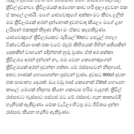
ත්‍රීවීල් දුවනවා. ත්‍රීවීලරයක් අරගෙන කාව හරි දාලා දුවවන එක
ඒ කාලේ ලාබයි. මගේ යාළුවෙකුගේ අක්කා මට කීවා, ලලිත්
මම ත්‍රීවීලරයක් අරන් දුන්නොත් දුවනවාද කියලා. මගේ ළඟ
ලයිසන් එකකුත් තිබුණ නිසා මං ඒකට කැමතිවුණා.
යාළුවෙකුගේ ත්‍රීවීලරයකට රුපියල් 50කට පෙට්‍රල් ගහලා
වික්ටෝරියා පාක් එක වටේ රවුම් කිහිපයක් ගිහින් සතියකින්
දෙකකින් වාහනේ පදින්නත් හුරු වුණා. ඒත් අර අක්කා
ත්‍රීවීලරය අරන් දුන්නේ නෑ. මම වෙන කෙනෙකුගෙන්
ත්‍රීවීලරයක් අරන් දුවන්න ගත්තා. මේ රස්සාවෙන් නිදහසේ,
අතට ගාණක් හොයාගන්න පුළුවන් වුණා. දවසට 800ක් දුවන
එක සාමාන්‍ය දෙයක්. ඔය වඩු බාස් කෙනෙක් 250ක් හොයන
කාලේ. මේකේ නිදහස කියන කොටස හරිම වැදගත්. ත්‍රීවීල්
රස්සාවට බැස්සාට පස්සේ මට මේ රස්සාව ගැන කෘතවේදී
හැඟීමක් ඇතිවුණා. මේක වැටිලා හිටපු මට ජීවිතය දුන්න
රස්සාව කියන හැඟීම ඇතිවුණා.