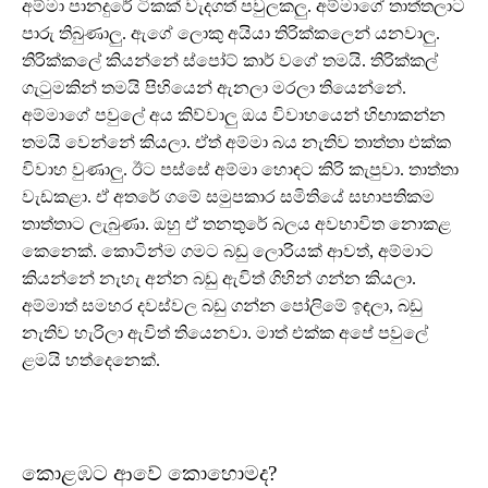
අම්මා පානදුරේ ටිකක් වැදගත් පවුලකලු. අම්මාගේ තාත්තලාට
පාරු තිබුණාලු. ඇගේ ලොකු අයියා තිරික්කලෙන් යනවාලු.
තිරික්කලේ කියන්නේ ස්පෝට් කාර් වගේ තමයි. තිරික්කල්
ගැටුමකින් තමයි පිහියෙන් ඇනලා මරලා තියෙන්නේ.
අම්මාගේ පවුලේ අය කිව්වාලු ඔය විවාහයෙන් හිඟාකන්න
තමයි වෙන්නේ කියලා. ඒත් අම්මා බය නැතිව තාත්තා එක්ක
විවාහ වුණාලු. ඊට පස්සේ අම්මා හොඳට කිරි කැපුවා. තාත්තා
වැඩකළා. ඒ අතරේ ගමේ සමුපකාර සමිතියේ සභාපතිකම
තාත්තාට ලැබුණා. ඔහු ඒ තනතුරේ බලය අවභාවිත නොකළ
කෙනෙක්. කොටින්ම ගමට බඩු ලොරියක් ආවත්, අම්මාට
කියන්නේ නැහැ අන්න බඩු ඇවිත් ගිහින් ගන්න කියලා.
අම්මාත් සමහර දවස්වල බඩු ගන්න පෝලිමේ ඉඳලා, බඩු
නැතිව හැරිලා ඇවිත් තියෙනවා. මාත් එක්ක අපේ පවුලේ
ළමයි හත්දෙනෙක්.
කොළඹට ආවේ කොහොමද?