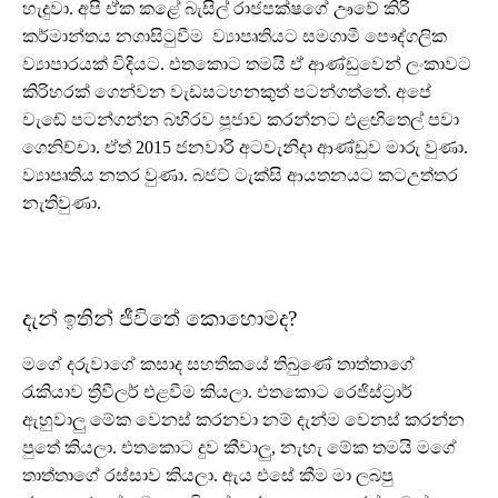
හැදුවා. අපි ඒක කළේ බැසිල් රාජපක්ෂගේ ඌවේ කිරි
කර්මාන්තය නගාසිටුවීම ව්‍යාපෘතියට සමගාමී පෞද්ගලික
ව්‍යාපාරයක් විදියට. එතකොට තමයි ඒ ආණ්ඩුවෙන් ලංකාවට
කිරිහරක් ගෙන්වන වැඩසටහනකුත් පටන්ගත්තේ. අපේ
වැඬේ පටන්ගන්න බහිරව පූජාව කරන්නට එළඟිතෙල් පවා
ගෙනිච්චා. ඒත් 2015 ජනවාරි අටවැනිදා ආණ්ඩුව මාරු වුණා.
ව්‍යාපෘතිය නතර වුණා. බජට් ටැක්සි ආයතනයට කටඋත්තර
නැතිවුණා.
දැන් ඉතින් ජීවිතේ කොහොමද?
මගේ දරුවාගේ කසාද සහතිකයේ තිබුණේ තාත්තාගේ
රැකියාව ත්‍රීවීලර් එළවීම කියලා. එතකොට රෙජිස්ට්‍රාර්
ඇහුවාලු මේක වෙනස් කරනවා නම් දැන්ම වෙනස් කරන්න
පුතේ කියලා. එතකොට දුව කීවාලු, නැහැ මේක තමයි මගේ
තාත්තාගේ රස්සාව කියලා. ඇය එසේ කීම මා ලබපු