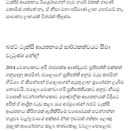
ටැක්සි ආයතනය රියැදුරාගෙන් හැම හයර් එකක් ගාණේ
කොමිස් ගත්තේ නෑ. ඒ නිසා මහා පරිමාණ ලාභ හෙව්වේ නෑ.
සාමාන්‍ය ලාභයක් විතරක් තිබුණා.
බජට් ටැක්සි ආයතනයේ සාර්ථකත්වයට සීමා
වැටුණා නේද?
2014 වෙනකොට අපි රාජපක්ෂ ආණ්ඩුවේ ප්‍රතිපත්ති එක්කත්
ගනුදෙනු කරමින්, එයාලාගේ ප්‍රතිපත්ති අනුව වැඩ කරමින්
හිටියා. ඒ කියන්නේ එයාලාගෙන් අයුතු ලාභ ප්‍රයෝජන ලැබීම
නෙවෙයි, එයාලා මොනවා හරි ප්‍රතිපත්තියකට අනුව නියමු
ව්‍යාපෘති පටන්ගන්නකොට පෞද්ගලික ආයතනයක් විදියට
අපිත් ඒ ආශ්‍රිත වැඩ කළා. ඔය අරමුණෙන් බජට් ටැක්සි
ආයතනය කිරිහරක් ඇතිකිරීමේ ව්‍යාපාරයක් පටන්ගන්න
හැදුවා. වැල්ලවායේ අක්කර 27ක ඉඩමක් ගත්තා. ලොකු
මුදලක් ආයෝජනය කළා. තණකොළ වවලා පොළොව