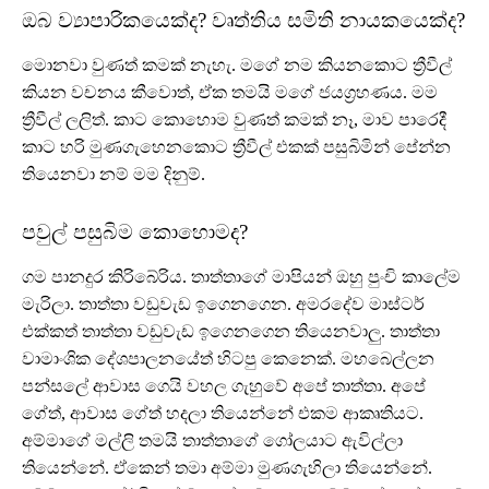
ඔබ
ව්‍යාපාරිකයෙක්ද? වෘත්තිය සමිති නායකයෙක්ද?
මොනවා වුණත් කමක් නැහැ. මගේ නම කියනකොට ත්‍රීවීල්
කියන වචනය කීවොත්, ඒක තමයි මගේ ජයග්‍රහණය. මම
ත්‍රීවීල් ලලිත්. කාට කොහොම වුණත් කමක් නෑ, මාව පාරෙදී
කාට හරි මුණගැහෙනකොට ත්‍රීවීල් එකක් පසුබිමින් පේන්න
තියෙනවා නම් මම දිනුම්.
පවුල් පසුබිම කොහොමද?
ගම පානදුර කිරිබේරිය. තාත්තාගේ මාපියන් ඔහු පුංචි කාලේම
මැරිලා. තාත්තා වඩුවැඩ ඉගෙනගෙන. අමරදේව මාස්ටර්
එක්කත් තාත්තා වඩුවැඩ ඉගෙනගෙන තියෙනවාලු. තාත්තා
වාමාංශික දේශපාලනයේත් හිටපු කෙනෙක්. මහබෙල්ලන
පන්සලේ ආවාස ගෙයි වහල ගැහුවේ අපේ තාත්තා. අපේ
ගේත්, ආවාස ගේත් හදලා තියෙන්නේ එකම ආකෘතියට.
අම්මාගේ මල්ලි තමයි තාත්තාගේ ගෝලයාට ඇවිල්ලා
තියෙන්නේ. ඒකෙන් තමා අම්මා මුණගැහිලා තියෙන්නේ.