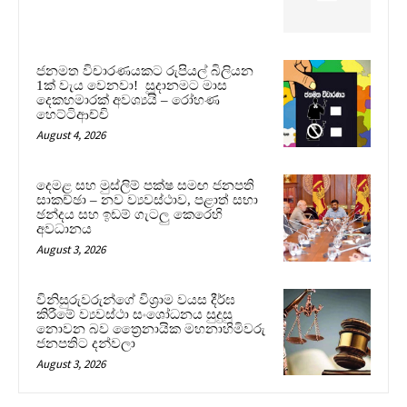
ජනමත විචාරණයකට රුපියල් බිලියන
1ක් වැය වෙනවා! සූදානමට මාස
දෙකහමාරක් අවශ්‍යයි – රෝහණ
හෙට්ටිආච්චි
August 4, 2026
දෙමළ සහ මුස්ලිම් පක්ෂ සමඟ ජනපති
සාකච්ඡා – නව ව්‍යවස්ථාව, පළාත් සභා
ඡන්දය සහ ඉඩම් ගැටලු කෙරෙහි
අවධානය
August 3, 2026
විනිසුරුවරුන්ගේ විශ්‍රාම වයස දීර්ඝ
කිරීමේ ව්‍යවස්ථා සංශෝධනය සුදුසු
නොවන බව ත්‍රෛනායික මහනාහිමිවරු
ජනපතිට දන්වලා
August 3, 2026