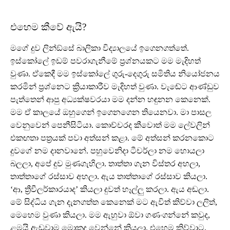
එහෙම කීවේ ඇයි?
මගේ දුව ලින්ඞ්සේ බාලිකා විද්‍යාලයේ ඉගෙනගත්තේ.
ඉස්කෝලේ ඉඩම් පවරාගැනීමේ ප්‍රශ්නයකට මම මැදිහත්
වුණා. ඒකෙදී මම ඉස්කෝලේ ගුරු-දෙගුරු සමිතිය නියෝජනය
කරමින් ප්‍රශ්නෙට ක්‍රියාකාරීව මැදිහත් වුණා. වැඬේට ආණ්ඩුව
පැත්තෙන් ආපු අධ්‍යක්ෂවරයා මම දන්න හඳුනන කෙනෙක්.
මම ඒ කාලයේ ඔහුගෙන් ඉගෙනගෙන තියෙනවා. මා පාසල
වෙනුවෙන් පෙනීසිටියා. කොච්චරද කීවොත් මම ලේවලින්
එකඟතා පත්‍රයක් පවා අත්සන් කළා. මේ අත්සන් කරනකොට
දුවගේ නම දානවානේ. පහුවෙනිදා ටීචර්ලා නම හොයලා
බලලා, අපේ දුව මුණගැහිලා. තාත්තා ගැන විස්තර අහලා,
තාත්තාගේ රස්සාව අහලා. ඇය තාත්තාගේ රස්සාව කියලා.
‘ආ, ත්‍රීවීලර්කාරයාද’ කියලා දුවත් හෑල්ලු කරලා. ඇය අඬලා.
මේ සිද්ධිය ගැන දැනගත්ත කෙනෙක් මට ඇවිත් කිව්වා ලලිත්,
මෙහෙම වුණා කියලා. මම ඇහුවා ඕවා ගණංගන්නේ කවුද,
ළමයි ඇඬුවාම මොකද වෙන්නේ කියලා. එහෙම කිව්වාට,