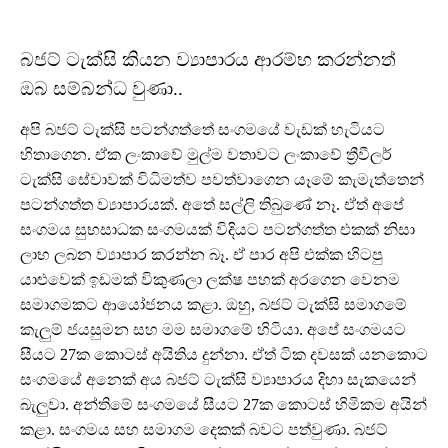
බජට් ටැක්සි කියන ව්‍යාපාරය ආරම්භ කරන්නත්
ඔබ සම්බන්ධ වුණා..
අපි බජට් ටැක්සි පටන්ගත්තේ සංගමයේ වැඩක් හැටියට
හිතාගෙන. ඒක ලංකාවේ මුල්ම වතාවට ලංකාවේ ත්‍රීවීලර්
ටැක්සි සේවාවක් විධිමත්ව පවත්වාගෙන යෑමේ කැමැත්තෙන්
පටන්ගත්ත ව්‍යාපාරයක්. අතේ සල්ලි තිබුණේ නෑ. ඒත් අපේ
සංගමය සුභසාධක සංගමයක් විදියට පටන්ගත්ත එකක් නිසා
ලාභ ලබන ව්‍යාපාර කරන්න බෑ. ඒ පාර අපි එක්ක හිටපු
යාළුවෙක් ඉඩමක් විකුණලා ලක්ෂ පහක් අරගෙන වෙනම
සමාගමකට ආයෝජනය කළා. ඔහු, බජට් ටැක්සි සමාගමේ
කැලුම් ජයසුමන සහ මම සමාගමේ හිටියා. අපේ සංගමයට
සීයට 27ක කොටස් අයිතිය දුන්නා. ඒත් ටික දවසක් යනකොට
සංගමයේ අනෙක් අය බජට් ටැක්සි ව්‍යාපාරය දිහා සැකයෙන්
බැලුවා. අන්තිමේ සංගමයේ සීයට 27ක කොටස් හිමිකම අයින්
කළා. සංගමය සහ සමාගම දෙකක් බවට පත්වුණා. බජට්