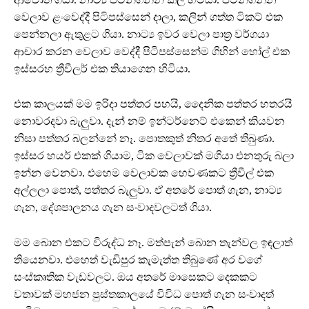
වෙලාව ළංවෙද්දී පිටිපස්සෙන් දාලා, කලින් ගත්ත ටිකට් එක
පෙන්නලා ඇතුළට ගියා. නාට්‍ය ඉවර වෙලා පාත්‍ර වර්ගයා
ආචාර කරන වෙලාව වෙද්දී පිටිපස්සෙන්ම ගිහින් හෝල් එක
ඉස්සරහ ත්‍රීවීලර් එක තියාගෙන හිටියා.
එක කාලයක් මම ඉරිදා පත්තර පහයි, දෛනික පත්තර හතරයි
නොවරදවා බැලුවා. දැන් නම් ඉන්ටර්නෙට් එකෙන් කියවන
නිසා පත්තර බලන්නේ නෑ. පොතකුත් නිතර අතේ තිබුණා.
ඉස්සර හයර් එකක් ගියාම, ටික වෙලාවක් මගියා එනතුරු බලා
ඉන්න වෙනවා. එහෙම වෙලාවක හෙවණකට ත්‍රීවීල් එක
අල්ලලා පොත්, පත්තර බැලුවා. ඒ අතරේ පොත් ගැන, නාට්‍ය
ගැන, දේශපාලනය ගැන සංවාදවලටත් ගියා.
මම බොන එකට විරුද්ධ නෑ. මත්පැන් බොන තැන්වල ඉඳලාත්
තියෙනවා. එහෙත් වැඩිපුර කැමැත්ත තිබුණේ අර වගේ
සංස්කෘතික වැඩවලට. ඔය අතරේ මාසෙකට දෙකකට
වතාවක් මහජන පුස්තකාලයේ විවිධ පොත් ගැන සංවාදත්