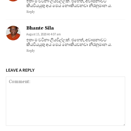
ඉතා ම වටිනා ලියවිල්ලක්. එහෙත්, අවාසනාවට
කියවියයුතු අය මෙය නොකියවනවා නිරනුමාන ය.
Reply
Bhante Sila
August 15, 2020 At 4:07 am
ඉතා ම වටිනා ලියවිල්ලක්. එහෙත්, අවාසනාවට
කියවියයුතු අය මෙය නොකියවනවා නිරනුමාන ය.
Reply
LEAVE A REPLY
Comment: