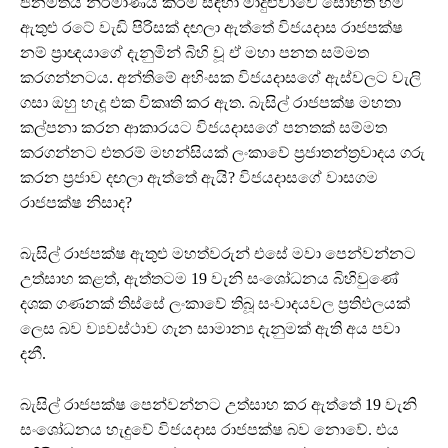
ජනමතය නිර්මාණය කිරීම සඳහා මාදුළුවාවේ සෝභිත හිමි
ඇතුළු රටේ වැඩි පිරිසක් දඟලා ඇත්තේ විජයදාස රාජපක්ෂ
නම් ප්‍රාඥයාගේ දැනුමින් බිහි වූ ඒ මහා පනත සම්මත
කරගන්නටය. අන්තිමේ අහිංසක විජයදාසගේ ඇස්වලට වැලි
ගසා ඔහු හැදූ එක විකෘති කර ඇත. බැසිල් රාජපක්ෂ මහතා
කල්පනා කරන ආකාරයට විජයදාසගේ පනතක් සම්මත
කරගන්නට එතරම් මහන්සියක් ලංකාවේ ප්‍රජාතන්ත්‍රවාදය ගරු
කරන ප්‍රජාව දඟලා ඇත්තේ ඇයි? විජයදාසගේ වාසගම
රාජපක්ෂ නිසාද?
බැසිල් රාජපක්ෂ ඇතුළු මහත්වරුන් එසේ මවා පෙන්වන්නට
උත්සාහ කළත්, ඇත්තටම 19 වැනි සංශෝධනය බිහිවුණේ
දශක ගණනක් තිස්සේ ලංකාවේ තිබූ සංවාදයවල ප්‍රතිඵලයක්
ලෙස බව ව්‍යවස්ථාව ගැන සාමාන්‍ය දැනුමක් ඇති අය පවා
දනී.
බැසිල් රාජපක්ෂ පෙන්වන්නට උත්සාහ කර ඇත්තේ 19 වැනි
සංශෝධනය හැදුවේ විජයදාස රාජපක්ෂ බව නොවේ. එය