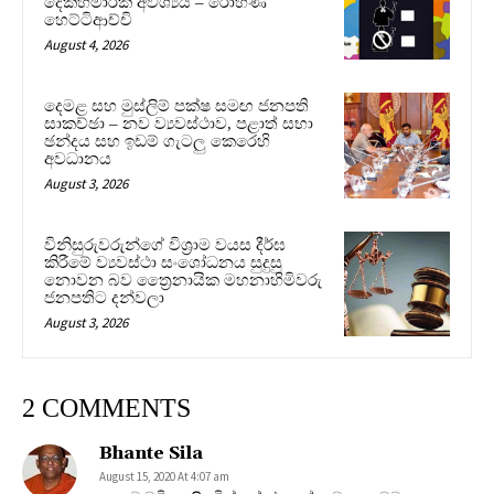
දෙකහමාරක් අවශ්‍යයි – රෝහණ
හෙට්ටිආච්චි
August 4, 2026
දෙමළ සහ මුස්ලිම් පක්ෂ සමඟ ජනපති
සාකච්ඡා – නව ව්‍යවස්ථාව, පළාත් සභා
ඡන්දය සහ ඉඩම් ගැටලු කෙරෙහි
අවධානය
August 3, 2026
විනිසුරුවරුන්ගේ විශ්‍රාම වයස දීර්ඝ
කිරීමේ ව්‍යවස්ථා සංශෝධනය සුදුසු
නොවන බව ත්‍රෛනායික මහනාහිමිවරු
ජනපතිට දන්වලා
August 3, 2026
2 COMMENTS
Bhante Sila
August 15, 2020 At 4:07 am