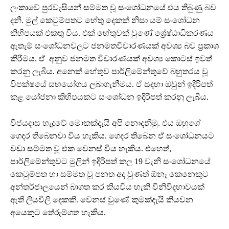
ලංකාවේ පුරවැසියන් සම්මත වූ සංශෝධනයේ එය තිබුණු බව
දනී. මුල් කෙටුම්පතට හේතු දෙකක් නිසා යම් සංශෝධන
කිහිපයක් එකතු විය. එක් හේතුවක් වුණේ ශ්‍රේෂ්ඨාධිකරණය
ඇතැම් සංශෝධනවලට ජනමතවිචාරණයක් අවශ්‍ය බව ප්‍රකාශ
කිරීමය. ඒ අනුව ජනමත විචාරණයක් අවශ්‍ය කොටස් ඉවත්
කරනු ලැබීය. අනෙක් හේතුව පාර්ලිමේන්තුවේ බහුතරය වූ
විපක්ෂයේ සහයෝගය ලබාගැනීමය. ඒ සඳහා ඔවුන් ඉදිරිපත්
කළ යෝජනා කිහිපයකට සංශෝධන ඉදිරිපත් කරනු ලැබීය.
විජයදාස හැදුවේ මොකක්දැයි අපි නොදනිමු. එය ඔහුගේ
ගෙදර තිබෙනවා විය හැකිය. ගෙදර තිබෙන ඒ සංශෝධනයට
වඩා සම්මත වූ එක වෙනස් විය හැකිය. එහෙත්,
පාර්ලිමේන්තුවට මුලින් ඉදිරිපත් කල 19 වැනි සංශෝධනයේ
කෙටුම්පත හා සම්මත වූ පනත අද වුණත් ඕනෑ කෙනෙකුට
අන්තර්ජාලයෙන් බාගත කර කියවිය හැකි විනිවිදභාවයක්
ඇති ලියවිලි දෙකකි. වෙනස් වුණේ කුමක්දැයි කියවන
අයෙකුට තේරුම්ගත හැකිය.