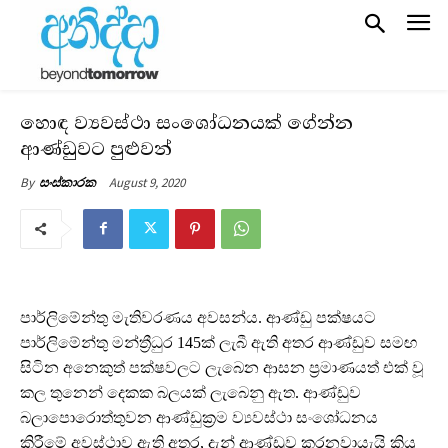
හොඳ ව්‍යවස්ථා සංශෝධනයක් ගේන්න
ආණ්ඩුවට පුළුවන්
August 9, 2020
By
සංස්කාරක
පාර්ලිමේන්තු මැතිවරණය අවසන්ය. ආණ්ඩු පක්ෂයට
පාර්ලිමේන්තු මන්ත්‍රීධුර 145ක් ලැබී ඇති අතර ආණ්ඩුව සමඟ
සිටින අනෙකුත් පක්ෂවලට ලැබෙන ආසන ප්‍රමාණයත් එක් වූ
කල තුනෙන් දෙකක බලයක් ලැබෙනු ඇත. ආණ්ඩුව
බලාපොරොත්තුවන ආණ්ඩුක්‍රම ව්‍යවස්ථා සංශෝධනය
කිරීමේ අවස්ථාව ඇති අතර, දැන් ආණ්ඩුව කරනවායැයි කියූ