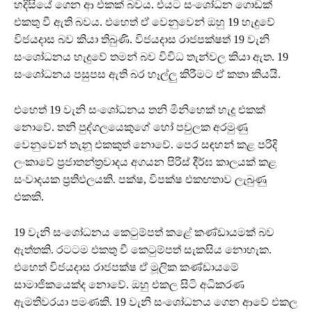
හදිසියේ ගෙන ආ එකක් බවය. එයට සංශෝධන ගොඩක්
එකතු වී ඇති බවය. එහෙත් ඒ වෙනුවෙන් ඔහු 19 හැදුවේ
විජයදාස බව කියා තිබුණි. විජයදාස රාජපක්ෂත් 19 වැනි
සංශෝධනය හැදුවේ තමන් බව විවිධ තැන්වල කියා ඇත. 19
සංශෝධනය පසුපස ඇති බර හෑල්ලු කිරීමට ඒ කතා කියයි.
එහෙත් 19 වැනි සංශෝධනය තනි මිනිහෙක් හැදූ එකක්
නොවේ. තනි පුද්ගලයෙකුගේ හෝ පවුලක අරමුණු
වෙනුවෙන් තැනූ එකකුත් නොවේ. පෙර සඳහන් කළ පරිදි
ලංකාවේ ප්‍රජාතන්ත්‍රවාදය අගයන පිරිස් දීර්ඝ කාලයක් කළ
සංවාදයක ප්‍රතිඵලයකි. පක්ෂ, විපක්ෂ එකඟතාව ලැබුණු
එකකි.
19 වැනි සංශෝධනය කෙටුම්පත් කළේ කණ්ඩායමක් බව
ඇත්තකි. රටටම එකතු වී කෙටුම්පත් සැකසිය නොහැක.
එහෙත් විජයදාස රාජපක්ෂ ඒ මූලික කණ්ඩායමේ
සාමාජිකයෙක්ද නොවේ. ඔහු එකල සිටි අධිකරණ
ඇමතිවරයා පමණකි. 19 වැනි සංශෝධනය ගෙන ආවේ එකල