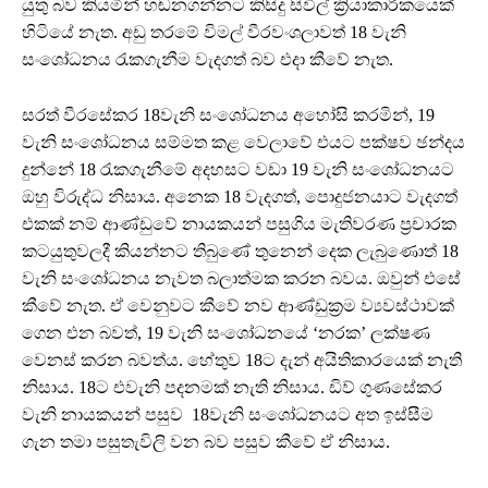
යුතු බව කියමින් හඬනගන්නට කිසිදු සිවිල් ක්‍රියාකාරිකයෙක්
හිටියේ නැත. අඩු තරමේ විමල් වීරවංශලාවත් 18 වැනි
සංශෝධනය රැකගැනීම වැදගත් බව එදා කීවේ නැත.
සරත් වීරසේකර 18වැනි සංශෝධනය අහෝසි කරමින්, 19
වැනි සංශෝධනය සම්මත කළ වෙලාවේ එයට පක්ෂව ඡන්දය
දුන්නේ 18 රැකගැනීමේ අදහසට වඩා 19 වැනි සංශෝධනයට
ඔහු විරුද්ධ නිසාය. අනෙක 18 වැදගත්, පොදුජනයාට වැදගත්
එකක් නම් ආණ්ඩුවේ නායකයන් පසුගිය මැතිවරණ ප්‍රචාරක
කටයුතුවලදී කියන්නට තිබුණේ තුනෙන් දෙක ලැබුණොත් 18
වැනි සංශෝධනය නැවත බලාත්මක කරන බවය. ඔවුන් එසේ
කීවේ නැත. ඒ වෙනුවට කීවේ නව ආණ්ඩුක්‍රම ව්‍යවස්ථාවක්
ගෙන එන බවත්, 19 වැනි සංශෝධනයේ ‘නරක’ ලක්ෂණ
වෙනස් කරන බවත්ය. හේතුව 18ට දැන් අයිතිකාරයෙක් නැති
නිසාය. 18ට එවැනි පදනමක් නැති නිසාය. ඩිව් ගුණසේකර
වැනි නායකයන් පසුව 18වැනි සංශෝධනයට අත ඉස්සීම
ගැන තමා පසුතැවිලි වන බව පසුව කීවේ ඒ නිසාය.