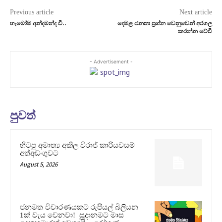
Previous article
Next article
හැමෝම අන්දමන්ද වී..
දෙමළ ජනතා ප්‍රශ්න වෙනුවෙන් අරගල
කරන්න වේවි
- Advertisement -
පුවත්
හිටපු අමාත්‍ය අකිල විරාජ් කාරියවසම්
අත්අඩංගුවට
August 5, 2026
ජනමත විචාරණයකට රුපියල් බිලියන
1ක් වැය වෙනවා! සූදානමට මාස