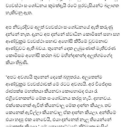
ව්‍යවස්ථා සංශෝධනය කුමක්දැයි රටේ පුරවැසියන්ට බලාගත
හැකිවනු ඇත.
අප නිවැරදිවම අලුත් ව්‍යවස්ථා සංශෝධනයේ ඇති කරුණු
දන්නේ නැත. දැනට අප දන්නේ ස්වාධීන කොමිෂන් සභා සහ
ආණ්ඩුක්‍රම ව්‍යවස්ථා සභාව අහෝසි කිරීමේ වුවමනාව
ආණ්ඩුවට ඇති බවය. තුනෙන් දෙක ලැබුණොත් මැතිවරණ
කොමිසම අහෝසි කරන බව මහින්දානන්ද අලුත්ගමගේද
කියා තිබුණි.
‘අපට අවශ්‍යයි තුනෙන් දෙකේ බහුතරය. අලුතෙන්ම
ආණ්ඩුක්‍රම ව්‍යවස්ථාවක් මේ රටට අවශ්‍යයි. අර විජේදාස
රාජපක්ෂ මහත්තයා කියනවා කොහොමද එයා රෑ
එළිවෙනකන්ම මේක සංශෝධනය කරපු හැටි. දහනවය.
එක්කෙනෙක් ඇවිත් කියනවාලු මේක දාන්න කියලා. තව
කෙනෙක් ඇවිල්ලා කියනවාලු ඒක දාන්න කියලා. අන්තිමේ
එයා හදපු එක නෙවෙයි, එයා දන්නෙත් නෑලු තියෙන්නේ
මොකක්ද කියලා.’ මේ පොහොට්ටුවේ නිර්මාතෘ බැසිල්