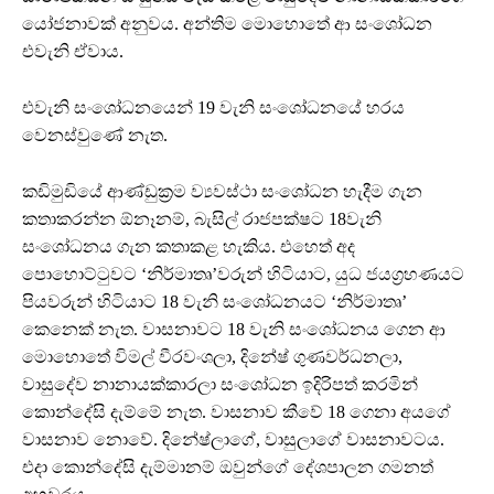
යෝජනාවක් අනුවය. අන්තිම මොහොතේ ආ සංශෝධන
එවැනි ඒවාය.
එවැනි සංශෝධනයෙන් 19 වැනි සංශෝධනයේ හරය
වෙනස්වුණේ නැත.
කඩිමුඩියේ ආණ්ඩුක්‍රම ව්‍යවස්ථා සංශෝධන හැදීම ගැන
කතාකරන්න ඕනෑනම්, බැසිල් රාජපක්ෂට 18වැනි
සංශෝධනය ගැන කතාකළ හැකිය. එහෙත් අද
පොහොට්ටුවට ‘නිර්මාතෘ’වරුන් හිටියාට, යුධ ජයග්‍රහණයට
පියවරුන් හිටියාට 18 වැනි සංශෝධනයට ‘නිර්මාතෘ’
කෙනෙක් නැත. වාසනාවට 18 වැනි සංශෝධනය ගෙන ආ
මොහොතේ විමල් වීරවංශලා, දිනේෂ් ගුණවර්ධනලා,
වාසුදේව නානායක්කාරලා සංශෝධන ඉදිරිපත් කරමින්
කොන්දේසි දැම්මේ නැත. වාසනාව කීවේ 18 ගෙනා අයගේ
වාසනාව නොවේ. දිනේෂ්ලාගේ, වාසුලාගේ වාසනාවටය.
එදා කොන්දේසි දැම්මානම් ඔවුන්ගේ දේශපාලන ගමනත්