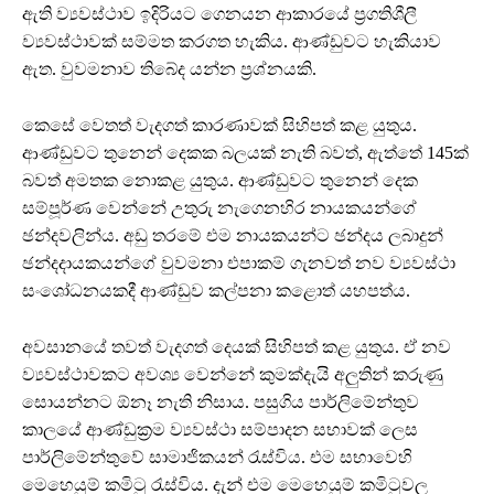
ඇති ව්‍යවස්ථාව ඉදිරියට ගෙනයන ආකාරයේ ප්‍රගතිශීලී
ව්‍යවස්ථාවක් සම්මත කරගත හැකිය. ආණ්ඩුවට හැකියාව
ඇත. වුවමනාව තිබේද යන්න ප්‍රශ්නයකි.
කෙසේ වෙතත් වැදගත් කාරණාවක් සිහිපත් කළ යුතුය.
ආණ්ඩුවට තුනෙන් දෙකක බලයක් නැති බවත්, ඇත්තේ 145ක්
බවත් අමතක නොකළ යුතුය. ආණ්ඩුවට තුනෙන් දෙක
සම්පූර්ණ වෙන්නේ උතුරු නැගෙනහිර නායකයන්ගේ
ඡන්දවලින්ය. අඩු තරමේ එම නායකයන්ට ඡන්දය ලබාදුන්
ඡන්දදායකයන්ගේ වුවමනා එපාකම් ගැනවත් නව ව්‍යවස්ථා
සංශෝධනයකදී ආණ්ඩුව කල්පනා කළොත් යහපත්ය.
අවසානයේ තවත් වැදගත් දෙයක් සිහිපත් කළ යුතුය. ඒ නව
ව්‍යවස්ථාවකට අවශ්‍ය වෙන්නේ කුමක්දැයි අලුතින් කරුණු
සොයන්නට ඕනෑ නැති නිසාය. පසුගිය පාර්ලිමේන්තුව
කාලයේ ආණ්ඩුක්‍රම ව්‍යවස්ථා සම්පාදන සභාවක් ලෙස
පාර්ලිමේන්තුවේ සාමාජිකයන් රැස්විය. එම සභාවෙහි
මෙහෙයුම් කමිටු රැස්විය. දැන් එම මෙහෙයුම් කමිටුවල