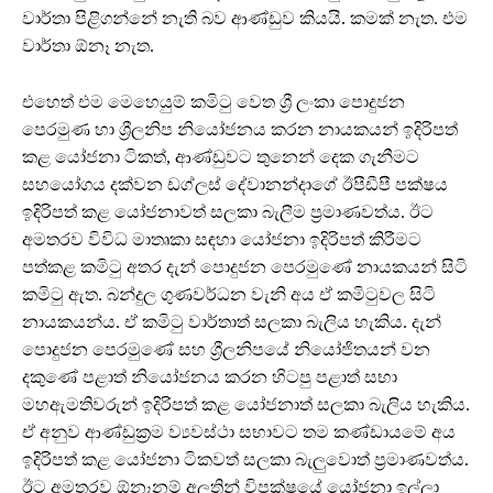
වාර්තා පිළිගන්නේ නැති බව ආණ්ඩුව කියයි. කමක් නැත. එම
වාර්තා ඕනෑ නැත.
එහෙත් එම මෙහෙයුම් කමිටු වෙත ශ්‍රී ලංකා පොදුජන
පෙරමුණ හා ශ්‍රීලනිප නියෝජනය කරන නායකයන් ඉදිරිපත්
කළ යෝජනා ටිකත්, ආණ්ඩුවට තුනෙන් දෙක ගැනීමට
සහයෝගය දක්වන ඩග්ලස් දේවානන්දාගේ ඊපීඩීපී පක්ෂය
ඉදිරිපත් කළ යෝජනාවත් සලකා බැලීම ප්‍රමාණවත්ය. ඊට
අමතරව විවිධ මාතෘකා සඳහා යෝජනා ඉදිරිපත් කිරීමට
පත්කළ කමිටු අතර දැන් පොදුජන පෙරමුණේ නායකයන් සිටි
කමිටු ඇත. බන්දුල ගුණවර්ධන වැනි අය ඒ කමිටුවල සිටි
නායකයන්ය. ඒ කමිටු වාර්තාත් සලකා බැලිය හැකිය. දැන්
පොදුජන පෙරමුණේ සහ ශ්‍රීලනිපයේ නියෝජිතයන් වන
දකුණේ පළාත් නියෝජනය කරන හිටපු පළාත් සභා
මහඇමතිවරුන් ඉදිරිපත් කළ යෝජනාත් සලකා බැලිය හැකිය.
ඒ අනුව ආණ්ඩුක්‍රම ව්‍යවස්ථා සභාවට තම කණ්ඩායමේ අය
ඉදිරිපත් කළ යෝජනා ටිකවත් සලකා බැලුවොත් ප්‍රමාණවත්ය.
ඊට අමතරව ඕනෑනම් අලුතින් විපක්ෂයේ යෝජනා ඉල්ලා