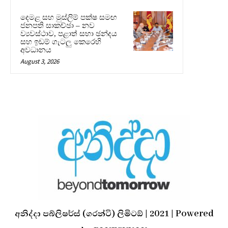
දෙමළ සහ මුස්ලිම් පක්ෂ සමඟ
ජනපති සාකච්ඡා – නව
ව්‍යවස්ථාව, පළාත් සභා ඡන්දය
සහ ඉඩම් ගැටලු කෙරෙහි
අවධානය
August 3, 2026
අනිද්දා පබ්ලිෂර්ස් (ගරන්ටි) ලිමිටඞ් | 2021 | Powered