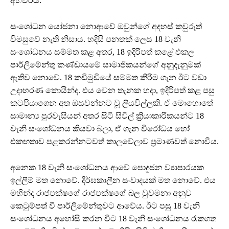
අහවරය.
සංශෝධන යෝජනා නොආවේ ඔවුන්ගේ අදහස් කවුරුත්
විමසුවේ නැති නිසාය. හදිසි පනතක් ලෙස 18 වැනි
සංශෝධනය සම්මත කළ අතර, 18 ඉදිරිපත් කළේ එකල
පාර්ලිමේන්තු කණ්ඩායමේ සාමාජිකයන්ගේ අනුදැනුමක්
ඇතිව නොවේ. 18 කඩිමුඩියේ සම්මත කිරීම ගැන ඊට වඩා
උදාහරණ කොයින්ද. එය වෙන තැනක හදා, ඉදිරිපත් කළ පසු
කටපියාගෙන අත ඔසවන්නට වූ ලියවිල්ලකි. ඒ මොහොතේ
සාමාන්‍ය පුරවැසියන් අතර සිටි සිවිල් ක්‍රියාකාරිකයන්ට 18
වැනි සංශෝධනය කියවා බලා, ඒ ගැන විරෝධය හෝ
එකඟතාව පළකරන්නටවත් කාලවේලාව ප්‍රමාණවත් නොවීය.
අනෙක 18 වැනි සංශෝධනය ආවේ පොදුජන ව්‍යාපාරයක
ඉල්ලීම් මත නොවේ. දීර්ඝකාලීන සංවාදයක් මත නොවේ. එය
මහින්ද රාජපක්ෂගේ රාජපක්ෂගේ බල වුවමනා අනුව
කෙටුම්පත් වී පාර්ලිමේන්තුවට ආවේය. ඊට පසු 18 වැනි
සංශෝධනය අහෝසි කරන විට 18 වැනි සංශෝධනය රැකගත