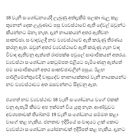
18 වැනි සංශෝධනයේදී ලැබුණු අත්දැකීම් සලකා බැලූ කළ
තුනෙන් දෙක ලැබුණාට පසු ව්‍යවස්ථාවේ ඇති දේවල් ඔවුන්ට
කියන්නට ඕනෑ නැත. දැන් නායකයන් අතර ඇතිවන
සාකච්ඡා, සංවාදවලදී නව ව්‍යවස්ථාවේ ඇති කරුණු තීරණය
කරනු ඇත. ඔවුන් අතර ව්‍යවස්ථාවේ ඇති කරුණු ගැන වාද
විවාද ඇතිවනු ඇත්තේ රාජපක්ෂ පවුලේ සාමාජිකයන් අතරය.
ව්‍යවස්ථා සංශෝධන කෙටුම්පත එළියට පැමිණෙනු ඇත්තේ
එම සාමාජිකයන් අතර සාකච්ඡාවලින් පසුය. ඊළඟ
පාර්ලිමේන්තුවේදී වාසුදේව නානායක්කාර වැනි නායකයන්ට
නව ව්‍යවස්ථාවට අත ඔසවන්නට සිදුවනු ඇත.
එහෙත් නව ව්‍යවස්ථාව 18 වැනි සංශෝධනය වගේ එකක්
වනු ඇතැයි කීමට අප ඉක්මන් විය යුතු නැත. ආණ්ඩුවට
අවශ්‍යතාවක් තිබේනම් 19 වැනි සංශෝධනය සම්මත කළා
වාගේ කළ හැකිය. ජනතාව ඉදිරියේ සංවාදයට ලක් කොට
ව්‍යවස්ථා සංශෝධන යෝජනාවක් ඉදිරිපත් කළ හැකිය. දැනට