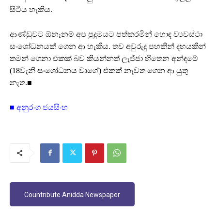
සිටිය හැකිය.
ආණ්ඩුවට ඕනෑනම් අප පුදුමයට පත්කරමින් හොඳ ව්‍යවස්ථා
සංශෝධනයක් ගෙන ආ හැකිය. තව අවුරුදු පහකින් දහයකින්
තමන් ගෙනා එකක් බව කියන්නත් ලැජ්ජා හිතෙන අන්දමේ
(18වැනි සංශෝධනය වාගේ) එකක් නැවත ගෙන ආ යුතු
නැත.■
■ අනුරංග ජයසිංහ
Countribute Anidda Newspaper