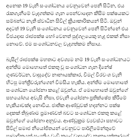
අනෙක 19 වැනි සංශෝධනය වෙනුවෙන් පෙනී සිටින, එය
රැකගැනීමේ වැදගත්කම ගැන පෙන්වාදෙන කිසිම පක්ෂයකට
සම්බන්ධ නැති ස්වාධීන සිවිල් ක්‍රියාකාරිකයන් සිටී. ඔවුන්
අදටත් 19 වැනි සංශෝධනය වෙනුවෙන් පෙනී සිටින්නේ එය
විජයදාස රාජපක්ෂ හෝ වෙනත් පුද්ගලයෙකු හැදූ එකක් නිසා
නොවේ. එම සංශෝධනවල වැදගත්කම නිසාය.
බැසිල් රාජපක්ෂ මහතාට අවශ්‍යම නම් 19 වැනි සංශෝධනයට
අන්තිම මොහොතේ එකතු වූ සංශෝධන ගැන දිනේෂ්
ගුණවර්ධන, වාසුදේව නානායක්කාර, විමල් වීරවංශ වැනි
හිටපු මන්ත්‍රීවරුන්ගෙන් විමසිය හැකිය. අන්තිම මොහොතේ
සංශෝධන යෝජනා කළේ ඔවුන්ය. ඒ මොහොතේ ඔවුන්ගේ
සහයෝගය අවැසි නිසා, එවැනි යෝජනා ප්‍රතික්ෂේප කිරීමේ
හැකියාවක්ද නොවීය. ජාතික ආණ්ඩුවක් හදන්නට පක්ෂ
දෙකක් තිබුණාම ප්‍රමාණවත් බවට සංශෝධන එකතු කළේ
ඔවුන්ගේ යෝජනා අනුවය. ආණ්ඩුක්‍රම ව්‍යවස්ථා සභාවට
සිවිල් සමාජ නියෝජිතයන් වෙනුවට පාර්ලිමේන්තුවේ
සාමාජිකයන් සංයුතිය වැඩි කළේ වාසුදේව නානායක්කාරගේ