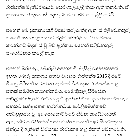
රාජපක්ෂ මැතිවරණයට පෙර ගාල්ලේදී කියා ඇති කතාවකි. ඒ
ප්‍රකාශයෙන් තුනෙන් දෙක වුවමනා බව පැහැදිලි වෙයි.
එහෙත් මේ ප්‍රකාශයෙහි ව්‍යාජ කරුණක්ද ඇත. රෑ එළිවෙනතුරු
සංශෝධනය කළ කතාව මුල්ම බොරුවය. 19 සම්මත
කරන්නට මදක් රෑ වූ බව ඇත්තය. එහෙත් එළිවනතුරු
සංශෝධනය කළේ නැත.
එහෙත් බරපතල බොරුව අනෙකකි. බැසිල් රාජපක්ෂගේ
ඉහත බොරු ප්‍රකාශය අනුව වියදාස රාජපක්ෂ 2015 දී රටේ
විශාල පිරිසක් සටන්කර ඇත්තේ විජයදාස රාජපක්ෂ හැදූ
එකක් සම්මත කරගන්නටය. මෛත්‍රීපාල සිරිසේන
පාර්ලිමේන්තුවේ රස්තියාදු වී ඇත්තේ විජයදාස රාජපක්ෂ හැදූ
එකකට ඡන්ද එකතු කරන්නටය. පාර්ලිමේන්තුවේ
අතිබහුතරය වූ, අද පොහොට්ටුවේ සිටින කණ්ඩායමත්
ඇතුළත්ව පාර්ලිමේන්තුවේ එක්කෙනෙක් හැර සියළුදෙනා
ඡන්දය දී ඇත්තේ විජයදාස රාජපක්ෂ හැදූ එකක් වෙනුවෙනි.