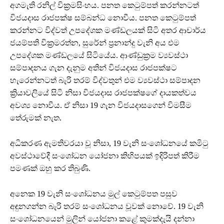
අගමැති රනිල් වික්‍රමසිංහය. පනත කෙටුම්පත් කරන්නටත්
විජයදාස රාජපක්ෂ සම්බන්ධ නොවීය. පනත කෙටුම්පත්
කරන්නට විද්වත් උපදේශක මණ්ඩලයක් සිටි අතර ආචාර්ය
ජයම්පති වික්‍රමරත්න, සුරේන් ප්‍රනාන්දු වැනි අය එම
උපදේශක මණ්ඩලයේ සිටියේය. ආණ්ඩුක්‍රම ව්‍යවස්ථා
සම්පාදනය ගැන දැනුම අතින් විජයදාස රාජපක්ෂට
හැරෙන්නටත් බැරි තරම් විද්වතුන් එම ව්‍යවස්ථා සම්පාදන
ක්‍රියාවලියේ සිටි නිසා විජයදාස රාජපක්ෂගේ දායකත්වය
අවශ්‍ය නොවීය. ඒ නිසා 19 ගැන විජයදාසගෙන් විමසීම
තේරුමක් නැත.
අධිකරණ ඇමතිවරයා වූ නිසා, 19 වැනි සංශෝධනයේ කමිටු
අවස්ථාවේදී සංශෝධන යෝජනා කිහිපයක් ඉදිරිපත් කිරීම
පමණක් ඔහු කර තිබුණි.
අනෙක 19 වැනි සංශෝධනය මුල් කෙටුම්පත පසුව
අඳුනගන්න බැරි තරම් සංශෝධනය වූවක් නොවේ. 19 වැනි
සංශෝධනයෙන් මුලින් යෝජනා කළේ කුමක්දැයි දන්නා