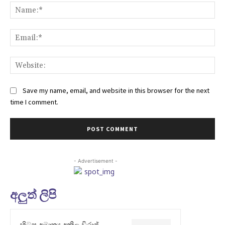
Na
Ema
Web
Save my name, email, and website in this browser for the next
time I comment.
- Advertisement -
අලුත් ලිපි
හිටපු අමාත්‍ය අකිල විරාජ්