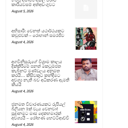
කාරියවසම් අත්අඩංගුවට
August 5, 2026
අභිසාරී: වෙනත් යථාර්ථයකට
කවුළුවක් – රොහාන් සමරජීව
August 4, 2026
අගවිනිසුරුගේ විශ්‍රාම කාලය
දික්කිරීමේ පනත් කෙටුම්පත
කැබිනට් මණ්ඩලය අනුමත
කරයි… කිසිවකුට කන්දීමට
අවශ්‍ය නැති බව අධිකරණ ඇමති
කියයි
August 4, 2026
ජනමත විචාරණයකට රුපියල්
බිලියන 1ක් වැය වෙනවා!
සූදානමට මාස දෙකහමාරක්
අවශ්‍යයි – රෝහණ හෙට්ටිආච්චි
August 4, 2026