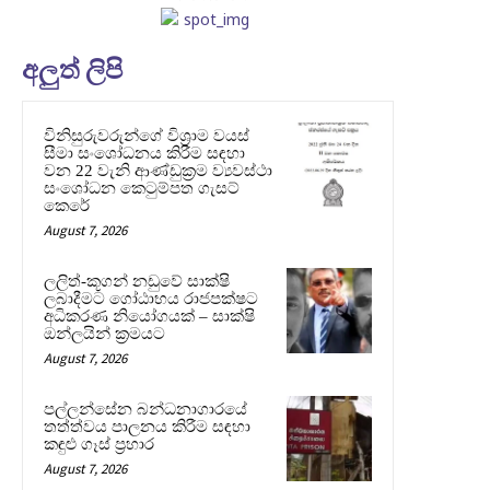
අලුත් ලිපි
විනිසුරුවරුන්ගේ විශ්‍රාම වයස්
සීමා සංශෝධනය කිරීම සඳහා
වන 22 වැනි ආණ්ඩුක්‍රම ව්‍යවස්ථා
සංශෝධන කෙටුම්පත ගැසට්
කෙරේ
August 7, 2026
ලලිත්-කූගන් නඩුවේ සාක්ෂි
ලබාදීමට ගෝඨාභය රාජපක්ෂට
අධිකරණ නියෝගයක් – සාක්ෂි
ඔන්ලයින් ක්‍රමයට
August 7, 2026
පල්ලන්සේන බන්ධනාගාරයේ
තත්ත්වය පාලනය කිරීම සඳහා
කඳුළු ගෑස් ප්‍රහාර
August 7, 2026