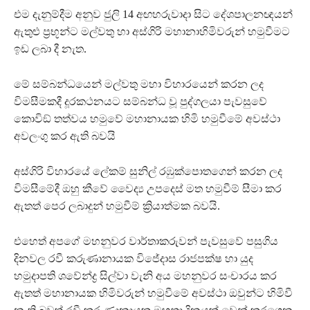
එම දැනුම්දීම අනුව ජුලි 14 අඟහරුවාදා සිට දේශපාලනඥයන්
ඇතුළු ප්‍රභූන්ට මල්වතු හා අස්ගිරි මහානාහිමිවරුන් හමුවීමට
ඉඩ ලබා දී නැත.
මේ සම්බන්ධයෙන් මල්වතු මහා විහාරයෙන් කරන ලද
විමසීමකදී දූරකථනයට සම්බන්ධ වූ පුද්ගලයා පැවසුවේ
කොවිඞ් තත්වය හමුවේ මහානායක හිමි හමුවීමේ අවස්ථා
අවලංගු කර ඇති බවයි
අස්ගිරි විහාරයේ ලේකම් සුනිල් රඹුක්පොතගෙන් කරන ලද
විමසීමේදී ඔහු කීවේ වෛද්‍ය උපදෙස් මත හමුවීම් සීමා කර
ඇතත් පෙර ලබාදුන් හමුවීම් ක්‍රියාත්මක බවයි.
එහෙත් අපගේ මහනුවර වාර්තාකරුවන් පැවසුවේ පසුගිය
දිනවල රවී කරුණානායක විජේදාස රාජපක්ෂ හා යුද
හමුදාපති ශවේන්ද්‍ර සිල්වා වැනි අය මහනුවර සංචාරය කර
ඇතත් මහානායක හිමිවරුන් හමුවීමේ අවස්ථා ඔවුන්ට හිමිවී