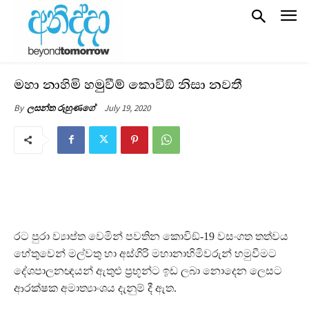
මහා නාහිමි හමුවීම් කොවිඞ් නිසා නවතී
July 19, 2020
By
ලසන්ත රුහුණගේ
රට පුරා ව්‍යාප්ත වෙමින් පවතින කොවිඞ්-19 වසංගත තත්වය
හේතුවෙන් මල්වතු හා අස්ගිරි මහානාහිමිවරුන් හමුවීමට
දේශපාලනඥයන් ඇතුළු ප්‍රභූන්ට ඉඩ ලබා නොදෙන ලෙසට
ආරක්ෂක අමාත්‍යාංශය දැනුම් දී ඇත.