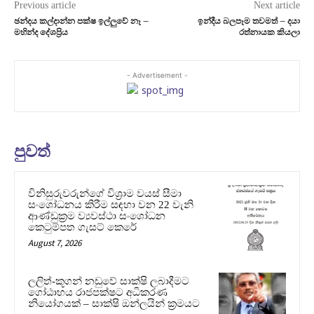
Previous article
Next article
ඡන්දය කල්දාන්න පක්ෂ ඉල්ලුවේ නෑ –
ඉන්දීය බලපෑම තවමත් – දයා
මහින්ද දේශප්‍රිය
රත්නායක කියලා
- Advertisement -
පුවත්
විනිසුරුවරුන්ගේ විශ්‍රාම වයස් සීමා
සංශෝධනය කිරීම සඳහා වන 22 වැනි
ආණ්ඩුක්‍රම ව්‍යවස්ථා සංශෝධන
කෙටුම්පත ගැසට් කෙරේ
August 7, 2026
ලලිත්-කූගන් නඩුවේ සාක්ෂි ලබාදීමට
ගෝඨාභය රාජපක්ෂට අධිකරණ
නියෝගයක් – සාක්ෂි ඔන්ලයින් ක්‍රමයට