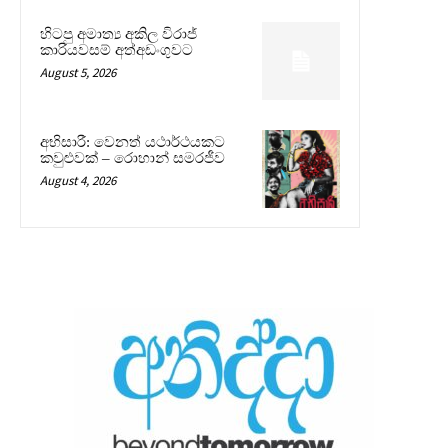
හිටපු අමාත්‍ය අකිල විරාජ්
කාරියවසම් අත්අඩංගුවට
August 5, 2026
අභිසාරී: වෙනත් යථාර්ථයකට
කවුළුවක් – රොහාන් සමරජීව
August 4, 2026