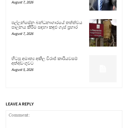
August 7, 2026
පල්ලන්සේන බන්ධනාගාරයේ තත්ත්වය
පාලනය කිරීම සඳහා කඳුළු ගෑස් ප්‍රහාර
August 7, 2026
හිටපු අමාත්‍ය අකිල විරාජ් කාරියවසම්
අත්අඩංගුවට
August 5, 2026
LEAVE A REPLY