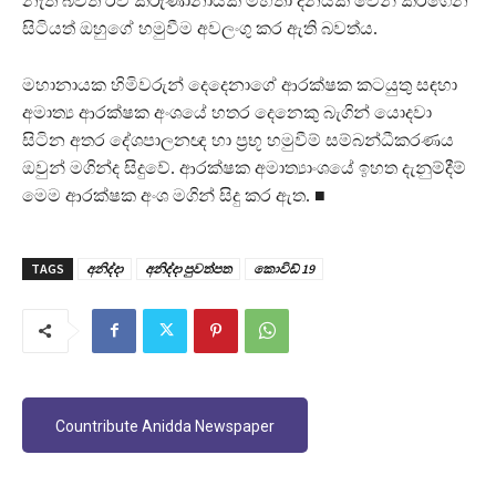
නැති බවත් රවී කරුණානායක මහතා දිනයක් වෙන් කරගෙන
සිටියත් ඔහුගේ හමුවීම අවලංගු කර ඇති බවත්ය.
මහානායක හිමිවරුන් දෙදෙනාගේ ආරක්ෂක කටයුතු සඳහා
අමාත්‍ය ආරක්ෂක අංශයේ හතර දෙනෙකු බැගින් යොදවා
සිටින අතර දේශපාලනඥ හා ප්‍රභූ හමුවීම් සම්බන්ධීකරණය
ඔවුන් මගින්ද සිදුවේ. ආරක්ෂක අමාත්‍යාංශයේ ඉහත දැනුම්දීම්
මෙම ආරක්ෂක අංශ මගින් සිදු කර ඇත. ■
TAGS
අනිද්දා
අනිද්දා පුවත්පත
කොවිඩ් 19
Countribute Anidda Newspaper