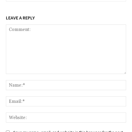
LEAVE A REPLY
Comment:
Na
Ema
Web