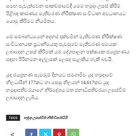
සමඟ පැවැත්වෙන සාකච්ඡාවේදී මෙම හමුදා උසස් කිරීම්
පිළිබඳ කාරණය මැතිවරණ නිරීක්ෂණ සංවිධාන අවධානයට
යොමු කිරීමට නියමිතය.
මේ සම්බන්ධයෙන් අදහස් දක්වමින් මැතිවරණ නිරීක්ෂණ
සංවිධානයක ප්‍රධානියෙකු පැවසුවේ මැතිවරණ සමයක
ලබාදෙන උසස් කිරීමක් යම් දේශපාලන පක්ෂයක ජයග්‍රහණය
සඳහා පිරිනමන අල්ලසක් ලෙසද සැලකිය හැකි බවයි.
යුද ජයග්‍රහණ සැමරුම් දිනයට සමගාමීව යුද හමුදාවේ
නිලධාරීන් 177කට හා සෙසු නිලයන් 14,617කට යුද
හමුදාපතිවරයාගේ නිර්දේශය මත ජනාධිපතිවරයා උසස්වීම්
ලබාදෙනු ලැබීය.
TAGS
හමුදා උසස්වීම් නීති විරෝධීයි