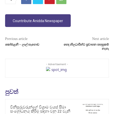
Countribute Anidda Newspaper
Previous article
Next article
කෝමළනි – ලාල් හෑගොඩ
හෙද නිලධාරීන්ට ප්‍රවාහන පහසුකම්
නැහැ
- Advertisement -
පුවත්
විනිසුරුවරුන්ගේ විශ්‍රාම වයස් සීමා
සංශෝධනය කිරීම සඳහා වන 22 වැනි