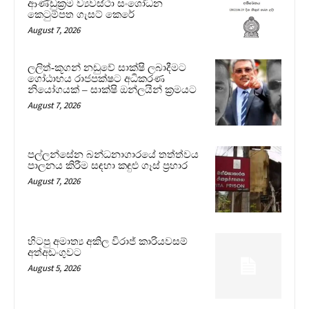
ආණ්ඩුක්‍රම ව්‍යවස්ථා සංශෝධන
කෙටුම්පත ගැසට් කෙරේ
August 7, 2026
ලලිත්-කූගන් නඩුවේ සාක්ෂි ලබාදීමට
ගෝඨාභය රාජපක්ෂට අධිකරණ
නියෝගයක් – සාක්ෂි ඔන්ලයින් ක්‍රමයට
August 7, 2026
පල්ලන්සේන බන්ධනාගාරයේ තත්ත්වය
පාලනය කිරීම සඳහා කඳුළු ගෑස් ප්‍රහාර
August 7, 2026
හිටපු අමාත්‍ය අකිල විරාජ් කාරියවසම්
අත්අඩංගුවට
August 5, 2026