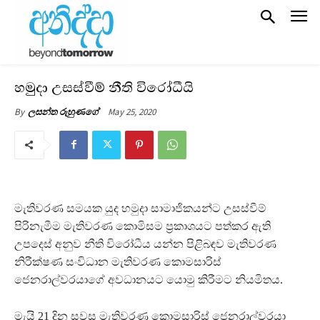
හමුදා උසස්වීම් නීති විරෝධීයි
May 25, 2020
By
ලසන්ත රුහුණගේ
මැතිවරණ සමයක යුද හමුදා සාමාජිකයන්ට උසස්වීම්
පිරිනැමීම මැතිවරණ කොමිසම ප්‍රකාශයට පත්කර ඇති
උපදෙස් අනුව නීති විරෝධීය යන්න පිළිබඳව මැතිවරණ
නිරීක්ෂණ සංවිධාන මැතිවරණ කොමසාරිස්
ජෙනරාල්වරයාගේ අවධානයට යොමු කිරීමට නියමිතය.
මැයි 21 දින සවස මැතිවරණ කොමසාරිස් ජෙනරාල්වරයා