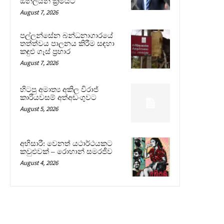
ඔන්ලයින් ක්‍රමයට
August 7, 2026
පල්ලන්සේන බන්ධනාගාරයේ
තත්ත්වය පාලනය කිරීම සඳහා
කඳුළු ගෑස් ප්‍රහාර
August 7, 2026
හිටපු අමාත්‍ය අකිල විරාජ්
කාරියවසම් අත්අඩංගුවට
August 5, 2026
අභිසාරී: වෙනත් යථාර්ථයකට
කවුළුවක් – රොහාන් සමරජීව
August 4, 2026