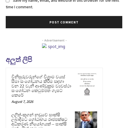
Save my name, email, and website in this browser for the next
time I comment.
- Advertisement -
අලුත් ලිපි
විනිසුරුවරුන්ගේ විශ්‍රාම වයස්
සීමා සංශෝධනය කිරීම සඳහා
වන 22 වැනි ආණ්ඩුක්‍රම ව්‍යවස්ථා
සංශෝධන කෙටුම්පත ගැසට්
කෙරේ
August 7, 2026
ලලිත්-කූගන් නඩුවේ සාක්ෂි
ලබාදීමට ගෝඨාභය රාජපක්ෂට
අධිකරණ නියෝගයක් – සාක්ෂි