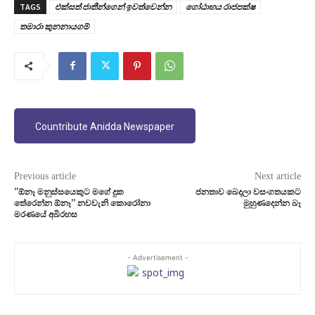
TAGS
එක්සත් ජාතීන්ගෙන් ඉවත්වෙන්න
ගෝඨාභය රාජපක්ෂ
තමාරා කුනනායගම්
Countribute Anidda Newspaper
Previous article
Next article
”ඕනෑ මනුස්සයෙකුට මගේ දුක
ජනතාව බෙදලා වසංගතයකට
තේරෙන්න ඕනෑ” නවවැනි කොරෝනා
මුහුණදෙන්න බෑ
මරණයේ අබිරහස
- Advertisement -