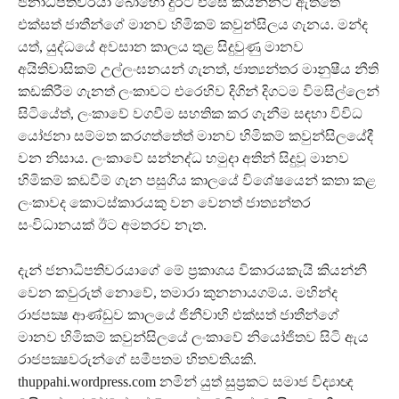
ජනාධිපතිවරයා බොහෝ දුරට එසේ කියන්නට ඇත්තේ
එක්සත් ජාතීන්ගේ මානව හිමිකම් කවුන්සිලය ගැනය. මන්ද
යත්, යුද්ධයේ අවසාන කාලය තුළ සිදුවුණු මානව
අයිතිවාසිකම් උල්ලංඝනයන් ගැනත්, ජාත්‍යන්තර මානුෂීය නීති
කඩකිරීම ගැනත් ලංකාවට එරෙහිව දිගින් දිගටම විමසිල්ලෙන්
සිටියේත්, ලංකාවේ වගවීම සහතික කර ගැනීම සඳහා විවිධ
යෝජනා සම්මත කරගත්තේත් මානව හිමිකම් කවුන්සිලයේදී
වන නිසාය. ලංකාවේ සන්නද්ධ හමුදා අතින් සිදුවූ මානව
හිමිකම් කඩවීම් ගැන පසුගිය කාලයේ විශේෂයෙන් කතා කළ
ලංකාවද කොටස්කාරයකු වන වෙනත් ජාත්‍යන්තර
සංවිධානයක් ඊට අමතරව නැත.
දැන් ජනාධිපතිවරයාගේ මේ ප්‍රකාශය විකාරයකැයි කියන්නී
වෙන කවුරුත් නොවේ, තමාරා කුනනායගම්ය. මහින්ද
රාජපක්‍ෂ ආණ්ඩුව කාලයේ ජිනීවාහි එක්සත් ජාතීන්ගේ
මානව හිමිකම් කවුන්සිලයේ ලංකාවේ නියෝජිතව සිටි ඇය
රාජපක්‍ෂවරුන්ගේ සමීපතම හිතවතියකි.
thuppahi.wordpress.com නමින් යුත් සුප්‍රකට සමාජ විද්‍යාඥ