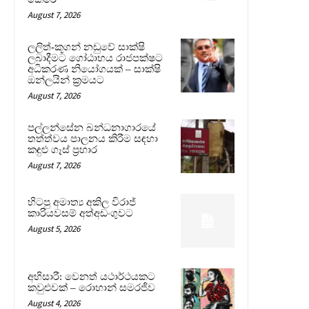
August 7, 2026
ලලිත්-කූගන් නඩුවේ සාක්ෂි
ලබාදීමට ගෝඨාභය රාජපක්ෂට
අධිකරණ නියෝගයක් – සාක්ෂි
ඔන්ලයින් ක්‍රමයට
August 7, 2026
පල්ලන්සේන බන්ධනාගාරයේ
තත්ත්වය පාලනය කිරීම සඳහා
කඳුළු ගෑස් ප්‍රහාර
August 7, 2026
හිටපු අමාත්‍ය අකිල විරාජ්
කාරියවසම් අත්අඩංගුවට
August 5, 2026
අභිසාරී: වෙනත් යථාර්ථයකට
කවුළුවක් – රොහාන් සමරජීව
August 4, 2026