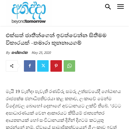
එක්සත් ජාතීන්ගෙන් ඉවත්වෙන්න සිතීමම
විකාරයක් -තමාරා කුනනායගම්
May 25, 2020
By
සංස්කාරක
මැයි 19 වැනිදා පැවැති රණවිරු සමරු උත්සවයේදී ගෝඨාභය
රාජපක්ෂ ජනාධිපතිවරයා කළ කතාව, ලංකාවේ මෙන්ම
විදේශවල බොහෝ දෙනාගේ අවධානයට ලක්වී තිබේ. ‘රටට
අසාධාරණයක් වෙන ආකාරයට කිසියම් ජාත්‍යන්තර
ආයතනයක් හෝ සංවිධානයක් දිගින් දිගටම කටයුතු
කරන්නේ නම්, ඒවායේ සාමාජිකත්වයෙන් ශ්‍රී ලංකාව ඉවත්