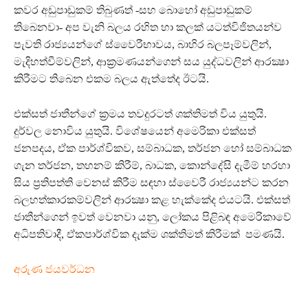
කවර අඩුපාඩුකම් තිබුණත් -සහ බොහෝ අඩුපාඩුකම්
තිබෙනවා- අප වැනි බලය රහිත හා කලක් යටත්විජිතයන්ව
පැවති රාජ්‍යයන්ගේ ස්වෛරීභාවය, බාහිර බලපෑම්වලින්,
මැදිහත්වීම්වලින්, ආක්‍රමණයන්ගෙන් සය යුද්ධවලින් ආරක්‍ෂා
කිරීමට තිබෙන එකම බලය ඇත්තේද ඊටයි.
එක්සත් ජාතීන්ගේ ක්‍රමය තවදුරටත් ශක්තිමත් විය යුතුයි.
දුර්වල නොවිය යුතුයි. විශේෂයෙන් අමෙරිකා එක්සත්
ජනපදය, ඒක පාර්ශ්විකව, සම්බාධක, තර්ජන හෝ සම්බාධක
ගැන තර්ජන, තහනම් කිරීම්, බාධක, කොන්දේසි දැමීම් හරහා
සිය ප්‍රතිපත්ති වෙනස් කිරීම සඳහා ස්වෛරී රාජ්‍යයන්ට කරන
බලහත්කාරකම්වලින් ආරක්‍ෂා කළ හැක්කේද එයටයි. එක්සත්
ජාතීන්ගෙන් ඉවත් වෙනවා යනු, ලෝකය පිළිබඳ අමෙරිකාවේ
අධිපතිවාදී, ඒකපාර්ශ්වික දැක්ම ශක්තිමත් කිරීමක් පමණයි.
අරුණ ජයවර්ධන