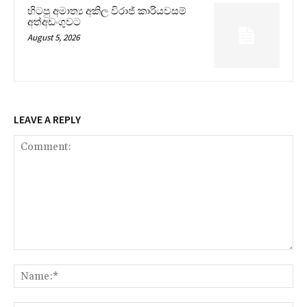
හිටපු අමාත්‍ය අකිල විරාජ් කාරියවසම්
අත්අඩංගුවට
August 5, 2026
LEAVE A REPLY
Comment:
Na