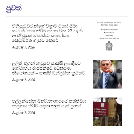
පුවත්
විනිසුරුවරුන්ගේ විශ්‍රාම වයස් සීමා
සංශෝධනය කිරීම සඳහා වන 22 වැනි
ආණ්ඩුක්‍රම ව්‍යවස්ථා සංශෝධන
කෙටුම්පත ගැසට් කෙරේ
August 7, 2026
ලලිත්-කූගන් නඩුවේ සාක්ෂි ලබාදීමට
ගෝඨාභය රාජපක්ෂට අධිකරණ
නියෝගයක් – සාක්ෂි ඔන්ලයින් ක්‍රමයට
August 7, 2026
පල්ලන්සේන බන්ධනාගාරයේ තත්ත්වය
පාලනය කිරීම සඳහා කඳුළු ගෑස් ප්‍රහාර
August 7, 2026