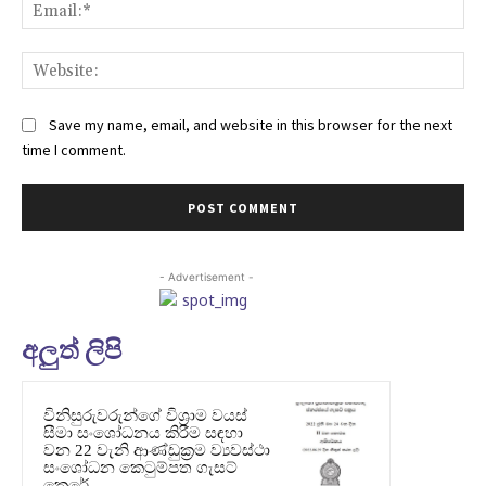
Ema
Web
Save my name, email, and website in this browser for the next
time I comment.
- Advertisement -
අලුත් ලිපි
විනිසුරුවරුන්ගේ විශ්‍රාම වයස්
සීමා සංශෝධනය කිරීම සඳහා
වන 22 වැනි ආණ්ඩුක්‍රම ව්‍යවස්ථා
සංශෝධන කෙටුම්පත ගැසට්
කෙරේ