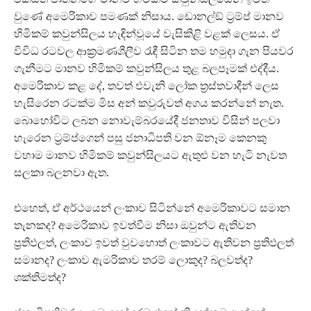
වුණේ අමෙරිකාව පමණක් නිසාය. ඩොනල්ඞ් ට්‍රම්ප් මානව
හිමිකම් කවුන්සිලය හැඳින්වූයේ වැසිකිළි වළක් ලෙසය. ඒ
විවිධ රටවල ආක්‍රමණශීලීව රැඳී සිටින තම හමුදා ගැන පියවර
ගැනීමට මානව හිමිකම් කවුන්සිලය තුළ බලපෑමක් එද්දීය.
අමෙරිකාව කළ දේ, තවත් එවැනි ලෝක ත්‍රස්තවාදීන් ලෙස
හැසිරෙන රටක්ම මිස අන් කවුරුවත් අගය කරන්නේ නැත.
බොහෝවිට ලබන නොවැම්බරයේදී ජනතාව විසින් පලවා
හැරෙන ට්‍රම්ප්ගෙන් පසු ජනාධිපති වන ඕනෑම කෙනකු
වහාම මානව හිමිකම් කවුන්සිලයට ඇතුළු වන හැටි නැවත
සලකා බලනවා ඇත.
එහෙත්, ඒ අර්ථයෙන් ලංකාව සිටින්නේ අමෙරිකාවට සමාන
තැනකද? අමෙරිකාව ඉවත්වීම නිසා ඔවුන්ට ඇතිවන
ප්‍රතිඵලත්, ලංකාව ඉවත් වුවහොත් ලංකාවට ඇතිවන ප්‍රතිඵලත්
සමානද? ලංකාව ඇමරිකාව තරම් ලොකුද? බලවත්ද?
ශක්තිමත්ද?