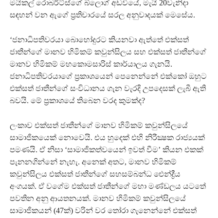
මයිකල් රොබර්ට්ස්ගේ බ්ලොග් අඩවියේ, මැයි 20වැනිදා
සඳහන් වන ඇගේ ප්‍රතිචාරයේ සරල අනුවාදයක් මෙසේය.
‘ජනාධිපතිවරයා බොහෝදුරට කියනවා ඇත්තේ එක්සත්
ජාතීන්ගේ මානව හිමිකම් කවුන්සිලය සහ එක්සත් ජාතීන්ගේ
මානව හිමිකම් මහකොමසාරිස් කාර්යාලය ගැනයි.
ජනාධිපතිවරයාගේ ප්‍රකාශයෙන් පෙනෙන්නේ එක්කෝ ඔහුට
එක්සත් ජාතීන්ගේ සංවිධානය ගැන වැරදි උපදෙසක් ලැබී ඇති
බවයි. මේ ප්‍රකාශයේ තිබෙන වරද කුමක්ද?
ලංකාව එක්සත් ජාතීන්ගේ මානව හිමිකම් කවුන්සිලයේ
සාමාජිකයෙක් නොවෙයි. එය හුදෙක් එහි නිරීක්‍ෂක රාජ්‍යයක්
පමණයි. ඒ නිසා ‘සාමාජිකත්වයෙන් ඉවත් වීම’ කියන එකක්
පැනනගින්නේ නැහැ. අනෙක් අතට, මානව හිමිකම්
කවුන්සිලය එක්සත් ජාතීන්ගේ සහසම්බන්ධ ඓන්ද්‍රීය
අංගයක්. ඒ වගේම එක්සත් ජාතීන්ගේ මහා මණ්ඩලය යටතේ
පවතින අනු ආයතනයක්. මානව හිමිකම් කවුන්සිලයේ
සාමාජිකයන් (47ක්) වරින් වර තෝරා ගැනෙන්නේ එක්සත්