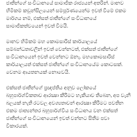
ජාතීන්ගේ සංවිධානයේ සාමාජික රාජ්‍යයන් අතරින්. මානව
හිමිකම් කවුන්සිලයෙන් සම්පූර්ණයෙන්ම ඉවත් වීමේ එකම
මාර්ගය නම්, එක්සත් ජාතීන්ගේ සංවිධානයේ
සාමාජිකත්වයෙන් ඉවත් වීමයි.
මානව හිමිකම් මහ කොමසාරිස් කාර්යාලයේ
සම්බන්ධතාවලින් ඉවත් වෙන්නටත්, එක්සත් ජාතීන්ගේ
සංවිධානයෙන් ඉවත් වෙන්නට ඕනෑ. මහකොමසාරිස්
කාර්යාලයත් එක්සත් ජාතින්ගේ සංවිධානයේම කොටසක්.
වෙනම ආයතනයක් නොවෙයි.
එක්සත් ජාතීන්ගේ ප්‍රඥප්තිය අනුව ලෝකයේ
බහුපාර්ශ්විකතාව ආරක්‍ෂා කිරීමට හැකියාව තිබෙන, අප වැනි
බලයක් නැති රටවල අවශ්‍යතාවන් ආරක්‍ෂා කිරීමට පවතින
එකම ජාත්‍යන්තර බහුපාර්ශ්වීය සංවිධානය වන එක්සත්
ජාතීන්ගේ සංවිධානයෙන් ඉවත් වන්නට සිතීම පවා
විකාරයක්.