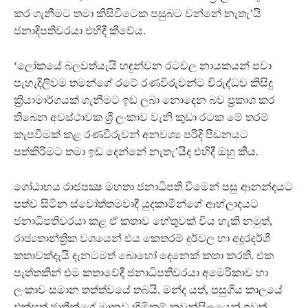
කර ගැනීමට තමා කිසිවිටෙක පසුබට වන්නේ නැතැ’යි
ජනාදිපතිවරයා එහිදී කීවේය.
‘ලෝකයේ බලවත්යැයි හඳුන්වන රටවල නායකයන් පවා
පැහැදිලිවම තමන්ගේ රටේ රණවිරුවන්ට විරුද්ධව කිසිදු
ක්‍රියාමාර්ගයක් ගැනීමට ඉඩ ලබා නොදෙන බව ප්‍රකාශ කර
තිබෙන අවස්ථාවක ශ්‍රී ලංකාව වැනි කුඩා රටක මේ තරම්
කැපවීමක් කළ රණවිරුවන් අනවශ්‍ය පරිදි පීඩනයට
පත්කිරීමට තමා ඉඩ දෙන්නේ නැතැ’යිද එහිදී ඔහු කීය.
ගෝඨාභය රාජපක්‍ෂ මහතා ජනාධිපති වීමෙන් පසු ආනන්දයට
පත්ව සිටින ස්වෝත්තමවාදී යුදකාමීන්ගේ ආහ්ලාදයට
ජනාධිපතිවරයා කළ ඒ කතාව හේතුවක් විය හැකි නමුත්,
රාජ්‍යතාන්ත්‍රික වශයෙන් එය කෙතරම් දුර්වල හා අදූරදර්ශී
කතාවක්දැයි දැනටමත් බොහෝ දෙනෙක් කතා කරති. එක
පැත්තකින් එම කතාවේදී ජනාධිපතිවරයා අමෙරිකාව හා
ලංකාව සමාන තත්ත්වයේ තබයි. මන්ද යත්, පසුගිය කාලයේ
එක්සත් ජාතීන්ගේ මානව හිමිකම් කවුන්සිලයෙන් ඉවත්