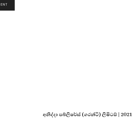
අනිද්දා පබ්ලිෂර්ස් (ගරන්ටි) ලිමිටඞ් | 