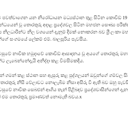
ව පවත්වාගෙන යන නිරෝධායන මධ්‍යස්ථාන තුළ සිටින කොවිඞ් 19
න්ධයෙන් වූ තොරතුරු අදාළ ප‍්‍රදේශවල සිටින මහජන සෞඛ්‍ය පරී
ය නිලධාරීන්ට නිල වශයෙන් දැනුම් දීමක් නොකරන බව ශ‍්‍රී ලංකා 
්ගේ සංගමයේ ලේකම් එම්. බාලසූරිය පැවසීය.
ැවසුවේ නාවික හමුදාවේ කොවිඞ් ආසාදනය වූ අයගේ තොරතුරු ම
ට ලැබෙන්නේදැයි අනිද්දා කළ විමසීමකදීය.
් ගමන් කළ ස්ථාන සහ ඇසුරු කළ පුද්ගලයන් ඔවුන්ගේ ගම්වල සිටී
ොරතුරු නිසි වේලාවට නොලැබීම නිසා අසීරු වී ඇති බව ඔහු පැව
ැවසුවේ නාවික සෙබළුන් ආගිය තැන් පිළිබඳව ප‍්‍රදේශවාසීන්ගෙන් ද
 එම තොරතුරු ප‍්‍රමාණවත් නොමැති බවය.x