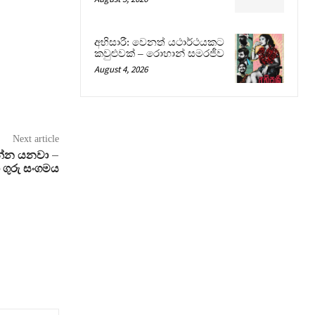
අභිසාරී: වෙනත් යථාර්ථයකට
කවුළුවක් – රොහාන් සමරජීව
August 4, 2026
Next article
පන්න යනවා –
 ගුරු සංගමය