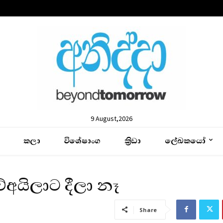
9 August,2026
කලා
විශේෂාංග
ක්‍රිඩා
ලේඛකයෝ
අයිලාට දීලා නෑ
Share