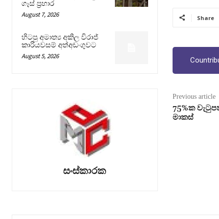
ගෑස් ප්‍රහාර
August 7, 2026
Share
හිටපු අමාත්‍ය අකිල විරාජ්
කාරියවසම් අත්අඩංගුවට
August 5, 2026
Countrib
Previous article
75%ක වැටුපක
මාකස්
සංස්කාරක