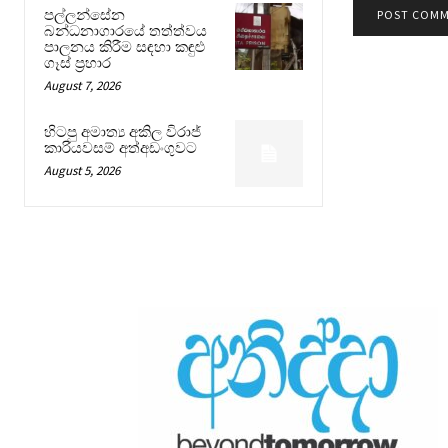
පල්ලන්සේන
බන්ධනාගාරයේ තත්ත්වය
පාලනය කිරීම සඳහා කඳුළු
ගෑස් ප්‍රහාර
August 7, 2026
හිටපු අමාත්‍ය අකිල විරාජ්
කාරියවසම් අත්අඩංගුවට
August 5, 2026