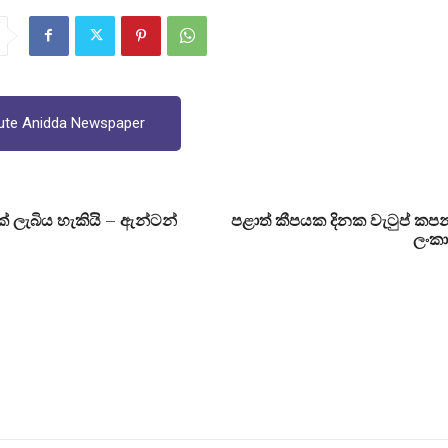
ute Anidda Newspaper
් ලැබිය හැකියි – ඇන්ටන්
පළාත් කීපයක දිනක වැටුප් ක
ලංකා