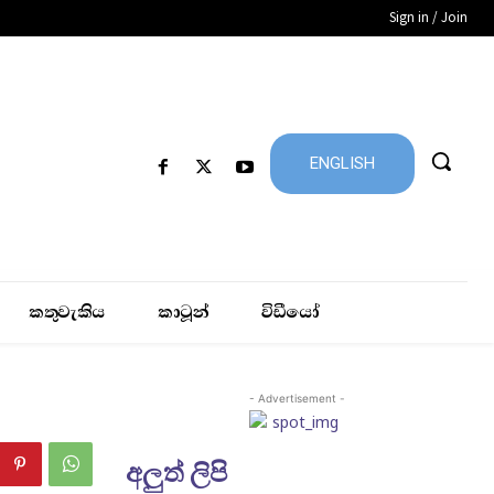
Sign in / Join
ENGLISH
කතුවැකිය
කාටූන්
විඩීයෝ
- Advertisement -
අලුත් ලිපි