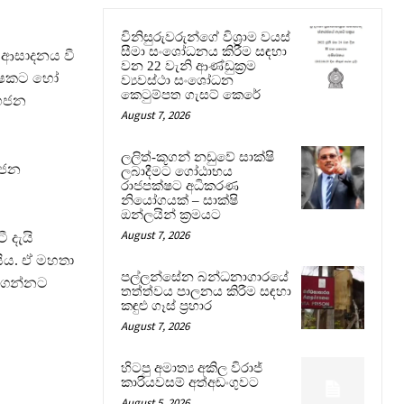
විනිසුරුවරුන්ගේ විශ්‍රාම වයස්
සීමා සංශෝධනය කිරීම සඳහා
 ආසාදනය වී
වන 22 වැනි ආණ්ඩුක්‍රම
ක්ෂකට හෝ
ව්‍යවස්ථා සංශෝධන
කෙටුම්පත ගැසට් කෙරේ
මහජන
August 7, 2026
ලලිත්-කූගන් නඩුවේ සාක්ෂි
හජන
ලබාදීමට ගෝඨාභය
රාජපක්ෂට අධිකරණ
නියෝගයක් – සාක්ෂි
ඔන්ලයින් ක්‍රමයට
August 7, 2026
 දැයි
සීය. ඒ මහතා
පල්ලන්සේන බන්ධනාගාරයේ
ැනගන්නට
තත්ත්වය පාලනය කිරීම සඳහා
කඳුළු ගෑස් ප්‍රහාර
August 7, 2026
හිටපු අමාත්‍ය අකිල විරාජ්
කාරියවසම් අත්අඩංගුවට
August 5, 2026