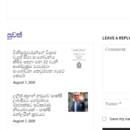
පුවත්
LEAVE A REPL
විනිසුරුවරුන්ගේ විශ්‍රාම
වයස් සීමා සංශෝධනය
කිරීම සඳහා වන 22 වැනි
ආණ්ඩුක්‍රම ව්‍යවස්ථා
සංශෝධන කෙටුම්පත ගැසට්
කෙරේ
August 7, 2026
Comment:
ලලිත්-කූගන් නඩුවේ සාක්ෂි
ලබාදීමට ගෝඨාභය
රාජපක්ෂට අධිකරණ
නියෝගයක් – සාක්ෂි
ඔන්ලයින් ක්‍රමයට
Save my nam
August 7, 2026