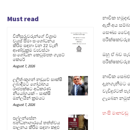
Must read
නාවික හමුදා
ඇති අය සම්බ
සෞඛ්‍ය වෛද්‍
විනිසුරුවරුන්ගේ විශ්‍රාම
පරීක්ෂකවරුන
වයස් සීමා සංශෝධනය
කිරීම සඳහා වන 22 වැනි
ආණ්ඩුක්‍රම ව්‍යවස්ථා
ඔහු ඒ බව ප
සංශෝධන කෙටුම්පත ගැසට්
කෙරේ
පරීක්ෂකවරුන්
August 7, 2026
නාවික සෙබළුන
ලලිත්-කූගන් නඩුවේ සාක්ෂි
දැනගැනීමට ත
ලබාදීමට ගෝඨාභය
රාජපක්ෂට අධිකරණ
වැඩිදුරටත් ප
නියෝගයක් – සාක්ෂි
ඔන්ලයින් ක්‍රමයට
ලැබෙන නමුත්
August 7, 2026
හංසි මානවඩු
පල්ලන්සේන
බන්ධනාගාරයේ තත්ත්වය
පාලනය කිරීම සඳහා කඳුළු