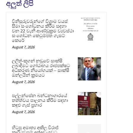
අලුත් ලිපි
විනිසුරුවරුන්ගේ විශ්‍රාම වයස්
සීමා සංශෝධනය කිරීම සඳහා
වන 22 වැනි ආණ්ඩුක්‍රම ව්‍යවස්ථා
සංශෝධන කෙටුම්පත ගැසට්
කෙරේ
August 7, 2026
ලලිත්-කූගන් නඩුවේ සාක්ෂි
ලබාදීමට ගෝඨාභය රාජපක්ෂට
අධිකරණ නියෝගයක් – සාක්ෂි
ඔන්ලයින් ක්‍රමයට
August 7, 2026
පල්ලන්සේන බන්ධනාගාරයේ
තත්ත්වය පාලනය කිරීම සඳහා
කඳුළු ගෑස් ප්‍රහාර
August 7, 2026
හිටපු අමාත්‍ය අකිල විරාජ්
කාරියවසම් අත්අඩංගුවට