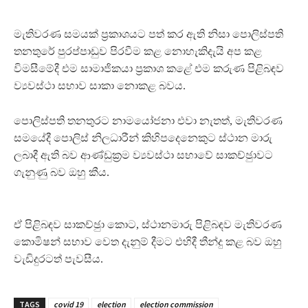
මැතිවරණ සමයක් ප‍්‍රකාශයට පත් කර ඇති නිසා පොලිස්පති
තනතුරේ පුරප්පාඩුව පිරවීම කළ නොහැකිදැයි අප කළ
විමසීමේදී එම සාමාජිකයා ප‍්‍රකාශ කළේ එම කරුණ පිළිබඳව
ව්‍යවස්ථා සභාව සාකා නොකළ බවය.
පොලිස්පති තනතුරට නාමයෝජනා එවා නැතත්, මැතිවරණ
සමයේදී පොලිස් නිලධාරීන් කිහිපදෙනෙකුට ස්ථාන මාරු
ලබාදී ඇති බව ආණ්ඩුක‍්‍රම ව්‍යවස්ථා සභාවේ සාකච්ඡුාවට
ගැනුණු බව ඔහු කීය.
ඒ පිළිබඳව සාකච්ඡුා කොට, ස්ථානමාරු පිළිබඳව මැතිවරණ
කොමිෂන් සභාව වෙත දැනුම් දීමට එහිදී තීන්දු කළ බව ඔහු
වැඩිදුරටත් පැවසීය.
TAGS
covid 19
election
election commission