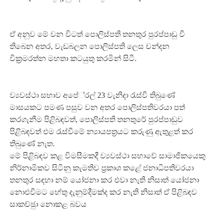
ඒ අනුව මේ වන විටත් පොලිස්පති තනතුර පුරප්පාඩු වී
තිබෙන අතර, වැඩබලන පොලිස්පති ලෙස චන්දන
වික‍්‍රමරත්න මහතා කටයුතු කරමින් සිටී.
ව්‍යවස්ථා සභාව අපේ‍්‍රල් 23 වැනිදා රැස්වී තිබුණේ
මාසයකට පමණ පසුව වන අතර පොලිස්පතිවරයා පත්
කරගැනීම පිළිබඳවත්, පොලිස්පති තනතුරේ පුරප්පාඩුව
පිළිබඳවත් එම රැස්වීමේ න්‍යායපත‍්‍රයට කරුණු ඇතුළත් කර
තිබුණේ නැත.
මේ පිළිබඳව කළ විමසීමකදී ව්‍යවස්ථා සභාවේ සාමාජිකයෙකු
නිර්නාමිකව සිටිනු කැමතිව ප‍්‍රකාශ කළේ ජනාධිපතිවරයා
තනතුර සඳහා නම් යෝජනා කර එවා නැති නිසාත් යෝජනා
නොඑවීමට හේතු දැනුම්දීමක්ද කර නැති නිසාත් ඒ පිළිබඳව
සාකච්ඡුා නොකළ බවය