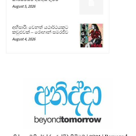
August 5, 2026
අභිසාරී: වෙනත් යථාර්ථයකට
කවුළුවක් – රොහාන් සමරජීව
August 4, 2026