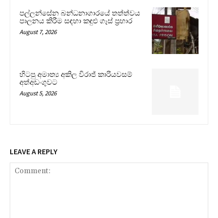
පල්ලන්සේන බන්ධනාගාරයේ තත්ත්වය
පාලනය කිරීම සඳහා කඳුළු ගෑස් ප්‍රහාර
August 7, 2026
හිටපු අමාත්‍ය අකිල විරාජ් කාරියවසම්
අත්අඩංගුවට
August 5, 2026
LEAVE A REPLY