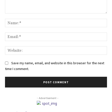
Comment:
Na
Ema
Web
Save my name, email, and website in this browser for the next
time I comment.
- Advertisement -