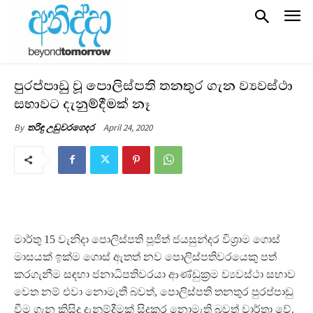
පුරප්පාඩු වූ පොලිස්පති තනතුර ගැන ව්‍යවස්ථා
සභාවට දැනුම්දීමක් නෑ
April 24, 2020
By
තරිඳු උඩුවරගෙදර
මාර්තු 15 වැනිදා පොලිස්පති පූජිත් ජයසුන්දර විශ‍්‍රාම ගොස්
මාසයක් ඉක්ම ගොස් ඇතත් නව පොලිස්පතිවරයෙකු පත්
කරගැනීම සඳහා ජනාධිපතිවරයා ආණ්ඩුක‍්‍රම ව්‍යවස්ථා සභාව
වෙත නම් එවා නොමැති බවත්, පොලිස්පති තනතුර පුරප්පාඩු
වීම ගැන කිසිදු දැනුම්දීමක් සිදුකර නොමැති බවත් වාර්තා වේ.