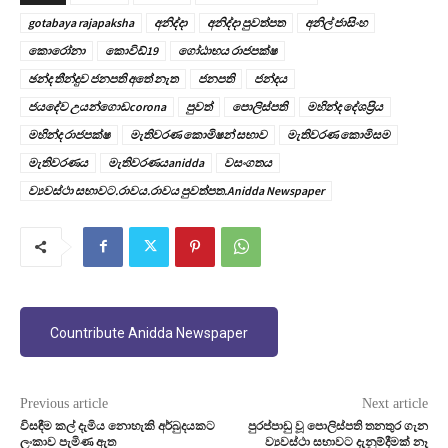
gotabaya rajapaksha
අනිද්දා
අනිද්දා පුවත්පත
අනිල් ජාසිංහ
කොරෝනා
කොවිඩ්19
ගෝඨාභය රාජපක්ෂ
ඡන්ද තීන්දුව ජනපති අතේ නැත
ජනපති
ජන්දය
ජයදේව උයන්ගොඩcorona
පුවත්
පොලිස්පති
මහින්ද දේශප්‍රිය
මහින්ද රාජපක්ෂ
මැතිවරණ කොමිෂන් සභාව
මැතිවරණ කොමිසම
මැතිවරණය
මැතිවරණයanidda
වසංගතය
ව්‍යවස්ථා සභාවට.රාවය.රාවය පුවත්පත.Anidda Newspaper
Countribute Anidda Newspaper
Previous article
Next article
විසඳීම කල් දැමිය නොහැකි අර්බුදයකට
පුරප්පාඩු වූ පොලිස්පති තනතුර ගැන
ලංකාව පැමිණ ඇත
ව්‍යවස්ථා සභාවට දැනුම්දීමක් නෑ