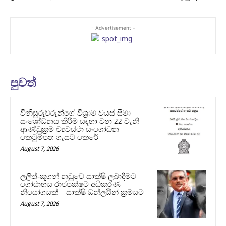
- Advertisement -
පුවත්
විනිසුරුවරුන්ගේ විශ්‍රාම වයස් සීමා
සංශෝධනය කිරීම සඳහා වන 22 වැනි
ආණ්ඩුක්‍රම ව්‍යවස්ථා සංශෝධන
කෙටුම්පත ගැසට් කෙරේ
August 7, 2026
ලලිත්-කූගන් නඩුවේ සාක්ෂි ලබාදීමට
ගෝඨාභය රාජපක්ෂට අධිකරණ
නියෝගයක් – සාක්ෂි ඔන්ලයින් ක්‍රමයට
August 7, 2026