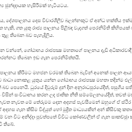
්‍ය ඡුන්දදායක හැසිරීමක් හැටියටය.
ය, දේශපාලනය දෙස විචාරශීලීව බලන්නකුට ඒ අන්ධ භක්තිය ඉක්
ැකි, ගත යුතු රාජ්‍ය පාලනය පිළිබඳ වැදගත් පෙරනිමිති කිහිපයක් 
තුළ තිබෙන බව පැහැදිලිය.
්න වන්නේ, ගෝඨාභය රාජපක්‍ෂ මහතාගේ පාලනය දැඩි අධිකාරවාද
කරන්නට තිබෙන ඉඩ ගැන පෙරනිමිත්තයි.
යය පාලනය කිරීමට මහජන වරමක් තිබෙන බැවින් අනෙක් පාලන ආ
ිවෙතට බාධා නොකළ යුතුය යන්න ගෝඨාභය රාජපක්‍ෂ මහතා තදින්ම එ
බව පෙනෙයි. ධුරයේ දිවුරුම් දුන් දින අනුරාධපුරයේදීත්, පසුගිය සතියේ
 විසින් සංවිධානය කරන ලද ජාතික නීති සම්මේලනයේදීත්, තවත්
ත් නැවත නැවත මේ තේරුමම දෙන අදහස් පැවසීමෙන් ඔහුගේ ඒ ස්ථිර
ඒ අදහස ගැන කිසිම විද්යුත් හෝ මුද්‍රිත මාධ්‍යයකින් අන් කිසිවකු ක
මේ වන විට අනිද්දා පුවත්පතේ විවිධ කෝණවලින් ඒ ගැන සාකච්ඡුා 
ී තිබේ.