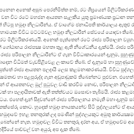
පෙනෙන අනෙක් අසුබ පෙරනිමිත්ත නම්, රට ශීඝ‍්‍රයෙන් මිලිටරිකර
ේ වන විට රටේ මහජන ආයතන සැලකිය යුතු ප‍්‍රමාණයක ප‍්‍රධාන තන
 හිටපු හමුදා නිලධාරීන්ය. ඒ වාගේම ජනාධිපති කාර්යාලය ඇතුළු
යක විවිධ මට්ටම්වල හමුදා නිලධාරීන් සේවයේ යොදවා තිබේ.
ට මිලිටරිකරණයයි. අනෙක් පැත්තෙන් රටේ රාජ්‍ය පරිපාලන ව්‍යු
 ගෝඨාභය රාජපක්‍ෂ මහතා තුළ ඇති නිශේධනීය දැක්මයි. රාජ්‍ය ප
 රාජ්‍ය පරිපාලන නිලධාරීන්ට ඒ ගැන විවිධාකාරයෙන් දැනුම, පුහුණුව
ෙන විධිමත් වැඩපිළිවෙළ ලංකාවේ තිබේ. ඒ දැනුමේ හා පුහුණු
ිය යුත්තේ රාජ්‍ය ආයතන පලදායි ලෙස කළමනාකරණයයි. විවිධ පුද්
ක්‍ෂමතාව හා පළපුරුද්ද ගැන අඩුපාඩුකම් තිබෙන්නට පුළුවන. එහෙත්
රීන් ඒ ආයතනවල මුල් පුටුවල වාඩි කරවීම නොව, පරිපාලන නිලධා
ාවක් හා පලදායිතාවක් ඇති තත්ත්වයට ඔසොවා තැබීමයි. රාජ්‍ය 
. එහෙත් දැන් සිදුවන්නේ රාජ්‍ය පරිපාලනය නමැති මහා දැනුම් ස
් අවතක්සේරු කොට. හුදෙක් හමුදා නායකයන්ව සිටි පුද්ගලයන්ට ඒ 
ි. හමුදාවේ ඉහළ තනතුරක් ලද පමණින් පුද්ගලයකුට අමුතු කාර්යක්‍ෂ
ැබෙන්නේ නැත. හමුදාවල විවිධ තනතුරු දරන අය, ඒ හමුදාවේම අ
දිරියේ පාච්චල් වන අයුරු අප දැක තිබේ.