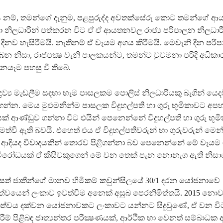
මය නම්, තමන්ගේ දැනුම, පළපුරුද්ද අවතක්සේරු කොට තමන්ගේ ආ
ා නිලධාරීන් පත්කරන විට ඒ ඒ ආයතනවල රාජ්‍ය පරිපාලන නිලධාරීන
ීනව හැසිරීමයි. නැතිනම් ඒ වෑයම අගය කිරීමයි. මෙවැනි දීන පරි
න නිසා, රාජපක්‍ෂ වැනි පාලකයන්ට, තමන්ට වුවමනා පරිදි අධිකාර
යෑම පහසු වී තිබේ.
්‍රව්‍ය මැඬලීම සඳහා හැම පාසලකම පොලිස් නිලධාරියකු බැගින් යෙ
්න. මෙය මුළුමනින්ම පාසලක විදුහල්පති හා ගුරු භූමිකාවට අපහා
ක් ආණ්ඩුව ගන්නා විට එයින් පෙනෙන්නේ විදුහල්පති හා ගුරු භූම
මත්වී ඇති බවයි. එහෙත් එය ඒ විදුහල්පතිවරුන් හා ගුරුවරුන් මෙ
ති ආදියද විවාදයකින් තොරව පිළිගන්නා බව පෙනෙන්නේ මේ වෑයම 
 විරෝධයක් ඒ කිසිවකුගෙන් මේ වන තෙක් පැන නොනැග ඇති නිසා
ක්සත් ජාතීන්ගේ මානව හිමිකම් කවුන්සිලයේ 30/1 දරන යෝජනාවේ
හකත්වයෙන් ලංකාව ඉවත්වීම අනෙක් අසුබ පෙරනිමිත්තයි. 2015 නො
ාහකත්වය දක්වන යෝජනාවකට ලංකාවට යන්නට සිදුවුණේ, ඒ වන ව
රීම් පිළිබඳ ජාත්‍යන්තර පරීක්‍ෂණයක්, ආර්ථික හා වෙනත් සම්බාධක 