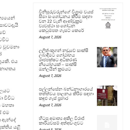
විනිසුරුවරුන්ගේ විශ්‍රාම වයස්
සීමා සංශෝධනය කිරීම සඳහා
්‍යයෙන්
වන 22 වැනි ආණ්ඩුක්‍රම
සාවටදැයි
ව්‍යවස්ථා සංශෝධන
කෙටුම්පත ගැසට් කෙරේ
ාවේ
August 7, 2026
වවිට
ට වුවමනා
ලලිත්-කූගන් නඩුවේ සාක්ෂි
ෝ
ලබාදීමට ගෝඨාභය
රාජපක්ෂට අධිකරණ
ෙයකි. එය
නියෝගයක් – සාක්ෂි
 අනාගතය
ඔන්ලයින් ක්‍රමයට
August 7, 2026
පල්ලන්සේන බන්ධනාගාරයේ
බලයට
තත්ත්වය පාලනය කිරීම සඳහා
ා විවිධ
කඳුළු ගෑස් ප්‍රහාර
August 7, 2026
ෂ මහතා
ණේ එම
හිටපු අමාත්‍ය අකිල විරාජ්
‍ර ඇන්දේ
කාරියවසම් අත්අඩංගුවට
ුක්තිය යළි
August 5, 2026