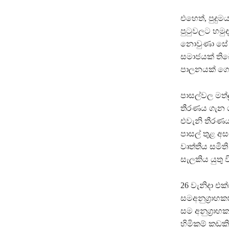
එහෙත්, පුදු
පුටුවලට හමුද
නොවුණා සේ ද
සමාජයක් තිබෙ
පාලනයක් ගෙන
පාසල්වල මත්ද
තීරණය ගැන ගන
එවැනි තීරණය
පාසල් තුළ අස
වෘත්තීය සමි
සැලකිය යුතු
26 වැනිදා එ
සමඅනුග‍්‍රා
සම අනුග‍්‍ර
හිමිකම් කඩකි