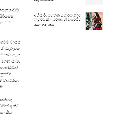
 මහජනතාවට
අභිසාරී: වෙනත් යථාර්ථයකට
සිරිසේන
කවුළුවක් – රොහාන් සමරජීව
න විට,
August 4, 2026
දිගටම වාසය
 නිරතුරුවම
ේ කඩා පැන
 ගෙන යෑම,
 නොකඩමින්
නුකුඩා
සම නායකයා
ේ.
කෙත්වතු
්වමින් අන්ධ
සැලකිය