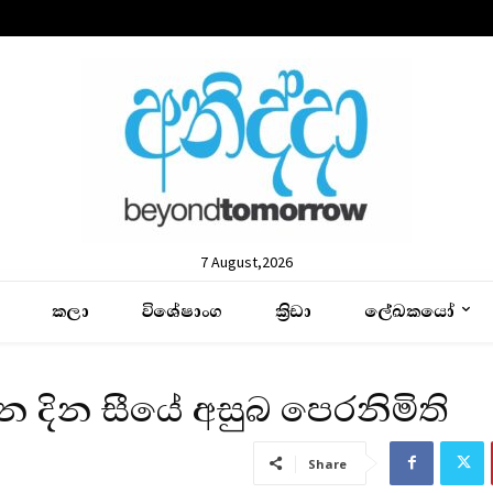
7 August,2026
කලා
විශේෂාංග
ක්‍රිඩා
ලේඛකයෝ
 දින සීයේ අසුබ පෙරනිමිති
Share