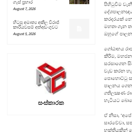
ගෑස් ප්‍රහාර
පිහිටුවීම වැ
August 7, 2026
දේශපාලනඥයන්
කරදරයක් නොව
හිටපු අමාත්‍ය අකිල විරාජ්
මහතා ගැන තව
කාරියවසම් අත්අඩංගුවට
August 5, 2026
ඔහුගේ පාලනය
ගෝඨාභය රාජප
කිරීම, මහජන
සරසාගෙන සි
වැඩ කරන හැ
පොහොට්ටු සන
පාලනය ගෙන යෑ
ගතිලක්‍ෂණ 
හැටියට බොහ
සංස්කාරක
ඒ නිසා, ‘අපේ
සාරවේවා, සත්
භක්තියකින් 