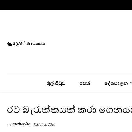
No menu items!
23.8
C
Sri Lanka
මුල් පිටුව
පුවත්
දේශපාලන
රට බැරැක්කයක් කරා ගෙනයන
By
සංස්කාරක
March 2, 2020