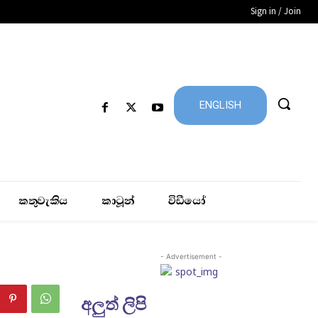
Sign in / Join
ENGLISH
කතුවැකිය
කාටූන්
විඩීයෝ
- Advertisement -
අලුත් ලිපි