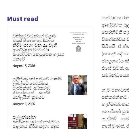
Must read
ගෝඨාභය රාජපක
ආණ්ඩුවක මුල
පෙරනිමිති ප
විනිසුරුවරුන්ගේ විශ්‍රාම
විශේෂත්වය ව
වයස් සීමා සංශෝධනය
කිරීම සඳහා වන 22 වැනි
සිටීමයි. ඒ
ආණ්ඩුක්‍රම ව්‍යවස්ථා
(හොඳ* දේ ක
සංශෝධන කෙටුම්පත ගැසට්
කෙරේ
ජයග‍්‍රහණය 
August 7, 2026
එසේ වුවත්, 
සම්බන්ධයෙන්
ලලිත්-කූගන් නඩුවේ සාක්ෂි
ලබාදීමට ගෝඨාභය
රාජපක්ෂට අධිකරණ
හැම ජනාධිපත
නියෝගයක් – සාක්ෂි
පත්කරන්නට වෙ
ඔන්ලයින් ක්‍රමයට
August 7, 2026
හැඟීම්බරාකා
ජනාධිපති ධුරය
පල්ලන්සේන
හැඟීමයි. මෛත
බන්ධනාගාරයේ තත්ත්වය
නැති වුණත්, ර
පාලනය කිරීම සඳහා කඳුළු