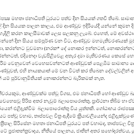
්‍ෂ මහතා ජනාධිපති ධුරයට පත්ව දින සියයක් ගතවී තිබේ. සාමාන
් දින සියයක පාලන කාලය, එම ආණ්ඩුව ඉදිරියේදී යන්නේ කුමන දි
ැහැදිලි කරන කාලසීමාවක් ලෙස සලකනු ලැබේ. එහෙත්, මේ අවස්ථ
න්නේ දින සියය සම්පූර්ණ වන විට, ආණ්ඩුව මහමැතිවරණයක් මු
 නිසා, කරන්නට වුවමනා (නරක* දේ නොකර ඉන්නටත්, නොකරන්න
රන්නටත්, එදිනෙදා වැඩපිළිවෙළ අතැර දමා මැතිවරණය කෙසේ හ
කිරීම වෙනුවෙන් වෙහෙසවන්නටත් ආණ්ඩුවක් පෙළඹීම සාමාන්‍ය ද
ආණ්ඩුවත්, එහි නායකයාත් මේ වන විටත් කර තිබෙන දේවල්වලින්
 යම් පූර්වානුමිතියක් නොකරන්නට බැරිකමක් නැත.
ිවරයකුම, ආණ්ඩුවක්ම පත්වූ විගස, එම ජනාධිපති හෝ ආණ්ඩුව 
හෙසවූ පිරිස අතර නැවුම් බලාපොරොත්තු, ප‍්‍රාර්ථනා තිබීම හා ඒව
රයෙන් එළිදැක්වීම බලාපොරොත්තු විය යුත්තකි. ගෝඨාභය රාජපක්‍
ට පත්වූ වහාම, තාප්පවල චිත‍්‍ර ඇඳීමේ ක‍්‍රියාවලියෙන්ද එළිදැක්වු
‍්‍රීපාල සිරිසේන මහතා ජනාධිපති ධුරයට පත් වහාමද, තාප්පවල චිත‍්
ටේ ප‍්‍රජාතන්ත‍්‍රවාදය, නීතියේ පාලනය, ජාතීන් අතර සහෝදරත්වය, ය