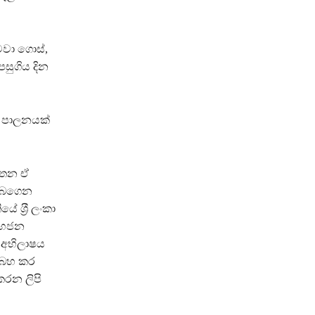
මවා ගොස්,
පසුගිය දින
ී පාලනයක්
යතන ඒ
ල්බගෙන
 ශ‍්‍රී ලංකා
 මහජන
 අභිලාෂය
තාබහ කර
කරන ලිපි