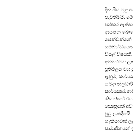
දින සීය තුළ 
පැවතීමයි. ම
පත්කර ඇත්තේ
ආයතන බොහොම
පෙන්වන්නේ ර
සම්බන්ධයෙන්
විසල් විෂයකි.
අනවරතව ලබාද
ප‍්‍රතිඵලය ව
දැනුම, කාර්ය
හමුදා නිලධා
කාර්යක්‍ෂමත
කියන්නේ එයටය
ක්‍ෂෙත‍්‍රයත
පුටු ලබාදීමය
හැකියාවක් ල
සාමාජිකයන් ඉ