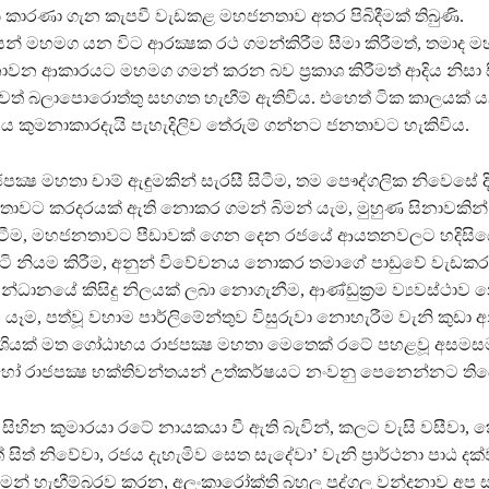
නි කාරණා ගැන කැපවී වැඩකළ මහජනතාව අතර පිබිදීමක් තිබුණි.
 මහමග යන විට ආරක්‍ෂක රථ ගමන්කිරීම සීමා කිරීමත්, තමාද
න ආකාරයට මහමග ගමන් කරන බව ප‍්‍රකාශ කිරීමත් ආදිය නිසා 
ත් බලාපොරොත්තු සහගත හැඟීම් ඇතිවිය. එහෙත් ටික කාලයක් ය
 කුමනාකාරදැයි පැහැදිලිව තේරුම් ගන්නට ජනතාවට හැකිවිය.
ක්‍ෂ මහතා චාම් ඇඳුමකින් සැරසී සිටීම, තම පෞද්ගලික නිවෙසේ 
තාවට කරදරයක් ඇති නොකර ගමන් බිමන් යැම, මුහුණ සිනාවකින්
ටීම, මහජනතාවට පීඩාවක් ගෙන දෙන රජයේ ආයතනවලට හදිසිය
ටි නියම කිරීම, අනුන් විවේචනය නොකර තමාගේ පාඩුවේ වැඩකර
්ධානයේ කිසිදු නිලයක් ලබා නොගැනීම, ආණ්ඩුක‍්‍රම ව්‍යවස්ථාව
ම, පත්වූ වහාම පාර්ලිමේන්තුව විසුරුවා නොහැරීම වැනි කුඩා අ
රාශියක් මත ගෝඨාභය රාජපක්‍ෂ මහතා මෙතෙක් රටේ පහළවූ අසම
ෝ රාජපක්‍ෂ භක්තිවන්තයන් උත්කර්ෂයට නංවනු පෙනෙන්නට තිබ
 සිහින කුමාරයා රටේ නායකයා වී ඇති බැවින්, කලට වැසි වසීවා, 
 සිත් නිවේවා, රජය දැහැමිව සෙත සැදේවා’ වැනි ප‍්‍රාර්ථනා පාඨ දක
මෙන් හැඟීම්බරව කරන, අලංකාරෝක්ති බහුල පුද්ගල වන්දනාව අප 