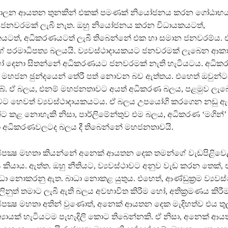
ාන පාලන ආයතන තුනකින් එකක් පමණක් නියෝජනය කරන ගෝඨාභය 
ු ජනවරමක් ලැබී නැත. ඔහු නියෝජනය කරන විධායකයටත්,
යකයටත්, අධිකරණයටත් ලැබී තිබෙන්නේ එක හා සමාන ජනවරම්ය. 
රමාධිපත්‍ය බලයයි. ව්‍යවස්ථාදායකයට ජනවරමක් ලැබෙන ආකාර
ෝ දෙනා සිතන්නේ අධිකරණයට ජනවරමක් නැති හැටියටය. අධි
න් මහජන ඡුන්දයෙන් තේරී පත් නොවන බව ඇත්තය. එහෙත් ඔවුන
ිබේ. ඒ බලය, එනම් මහජනතාවට අයත් අධිකරණ බලය, පළමුව ලැ
ුවට හෙවත් ව්‍යවස්ථාදායකයටය. ඒ බලය උපයෝගි කරගෙන නඩු ඇසී
ට කළ නොහැකි නිසා, පාර්ලිමේන්තුව එම බලය, අධිකරණ ‘මගින්’ ක‍්
සා අධිකරණවලටද බලය දී තිබෙන්නේ මහජනතාවයි.
පක්‍ෂ මහතා කියන්නේ අනෙක් ආයතන දෙක තමන්ගේ වැඩපිළිවෙ
කියාය. ඇත්ත. ඔහු නීතියට, ව්‍යවස්ථාවට අනුව වැඩ කරන තෙක්
ා නොකරනු ඇත. බාධා නොකළ යුතුය. එහෙත්, ආණ්ඩුක‍්‍රම ව්‍යවස්
ිනුත් තමාට ලැබී ඇති බලය අවභාවිත කිරීම හෝ, අතික‍්‍රමණය කිර
පක්‍ෂ මහතා අතින් වුණොත්, අනෙක් ආයතන දෙක මැදිහත්ව එය 
න්‍යායක් හැටියටම පැහැදිලි කොට තිබෙන්නකි. ඒ නිසා, අනෙක් ආ