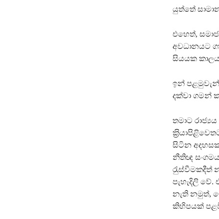
යුත්තේ සාමාන
එහෙත්, සමාජ
අවධානයට ගත හ
සියයක කාලය 
ඉන් පළමුවැන
දක්වා ගමන් 
තමාට රාජ්‍
ක‍්‍රියාපිළ
සිටින අදහසක් 
නීතිඥ සංගමය
රැුස්වීමකදී
පැහැදිලි වේ. 
නැති නමුත්, 
කිහිපයක් පළව