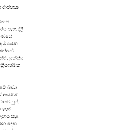
රාජපක්‍ෂ
එනම්
ය පැහැදිලි
කරණයේ
්ටද මහජන
බෙන්නේ
ම, යුක්තිය
‍රියාත්මක
ළට බාධා
, ඒ ආයතන
ථාවෙනුත්,
ීම හෝ
තුලනය කළ
යතන දෙක