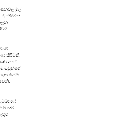
යතනවල මුල්
්, කිසිවක්
පාලන
වාදී
දවීමේ
ස කිරීමකි.
ිකාව අපේ
න්ම ඔවුන්ගේ
ගැන කිසිම
වෙනි.
වැම්බරයේ
ිට මානව
ඇතුළු