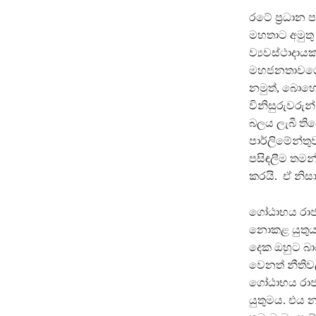
රටේ ප‍්‍රධ
මහතාට අමුත
ව්‍යවස්ථාදා
මහජනතාවගේ ප
නමුත්, බොහ
විනිසුරුවරු
බලය ලැබී ත
පාර්ලිමේන්ත
පසිඳලීම තමන්
කරයි. ඒ නි
ගෝඨාභය රාජ
නොකළ යුතුය 
දෙක ඔහුට බාධ
වෙනත් නීතිවල
ගෝඨාභය රාජ
යුතුමය. එය 