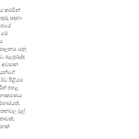
ණය කරමින්
තුරු සඳහා
 රජයේ
 මේ
හය
රිපාලනය යනු
, පළපුරුද්ද
වේ අවසාන
ගලයන්ගේ
 ඊට පිළියම
රීන් ඉහළ
කළමනාකරණය
ම්භාරයත්,
ආයතනවල මුල්
මතාවක්,
නෙක්