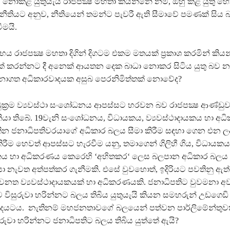
 නොකළ යුතුයැයි රාජපක්‍ෂ මහතා කියන්නේ නම්, ඔහු කළ යුතු හ
ීතියට අනුව, නීතියෙන් තමන්ට පැවරී ඇති සීමාවේ පමණක් සිය
වීමයි.
 රාජපක්‍ෂ මහතා දිගින් දිගටම එකම මතයක් ප‍්‍රකාශ කරමින් කි
් කරන්නට දී අනෙක් ආයතන දෙක බාධා නොකර සිටිය යුතු බව න
අනාගත අධිකාරවාදයක අසුබ පෙරනිමිත්තක් නොවේද?
ුක‍්‍රම ව්‍යවස්ථා සංශෝධනය ආපස්සට හරවන බව රාජපක්‍ෂ ආණ්ඩු
 කියා තිබේ. 19වැනි සංශෝධනය, විධායකය, ව්‍යවස්ථාදායකය හා අ
න ජනාධිපතිවරයාගේ අධිකාර බලය සීමා කිරීම සඳහා ගෙන එන ලද්
ීම හෙවත් ආපස්සට හැරවීම යනු, තමාගෙන් ගිලිහී ගිය, විධායකය
ායකය හා අධිකරණය කෙරෙහි ‘අහිතකර‘ ලෙස බලපාන අධිකාර බලය
ා නැවත අත්පත්කර ගැනීමකි. එසේ වුවහොත්, ඉදිරියට පවතිනු ඇත
වනත ව්‍යවස්ථාදායකයක් හා අධිකරණයකි. ජනාධිපතිට වුවමනා අ
ව විසුරුවා හරින්නට බලය තිබිය යුතුයැයි කියන සමහරුන් උඩගෙඩ
ාදයටය. නැතිනම් මහජනතාවගේ බලයෙන් පත්වන පාර්ලිමේන්තුව
රුවා හරින්නට ජනාධිපතිට බලය තිබිය යුත්තේ ඇයි?