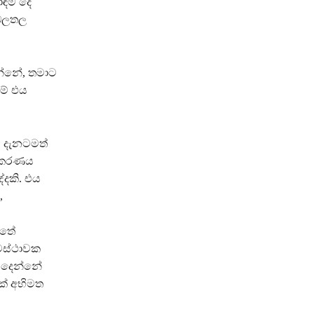
ොඳම දේ
 බලතල
යන්නේ, තමාට
ම් එය
ව දැනටමත්
ධිකරණය
දකි. එය
,
්තේ
වස්ථාවක
ි දෙන්නේ
ක් අභිමත