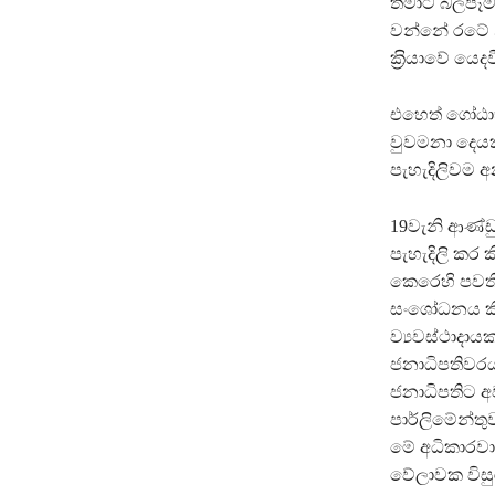
තමාට බලපෑම්
වන්නේ රටේ න
ක‍්‍රියාවේ යෙද
එහෙත් ගෝඨාභය
වුවමනා දෙයක
පැහැදිලිවම 
19වැනි ආණ්ඩ
පැහැදිලි කර
කෙරෙහි පවති
සංශෝධනය කිර
ව්‍යවස්ථාද
ජනාධිපතිවරය
ජනාධිපතිට අ
පාර්ලිමේන්තු
මේ අධිකාරව
වේලාවක විසු