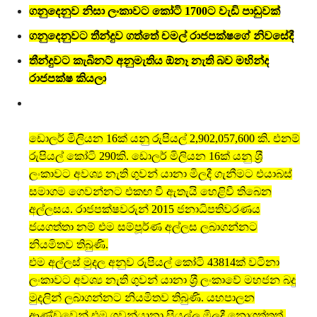
ගනුදෙනුව නිසා ලංකාවට කෝටි 1700ට වැඩි පාඩුවක්
ගනුදෙනුවට තීන්දුව ගත්තේ චමල් රාජපක්ෂගේ නිවසේදී
තීන්දුවට කැබිනට් අනුමැතිය ඕනෑ නැති බව මහින්ද
රාජපක්ෂ කියලා
ඩොලර් මිලියන 16ක් යනු රුපියල් 2,902,057,600 කි. එනම්
රුපියල් කෝටි 290කි. ඩොලර් මිලියන 16ක් යනු ශ‍්‍රී
ලංකාවට අවශ්‍ය නැති ගුවන් යානා මිලදී ගැනීමට එයාබස්
සමාගම ගෙවන්නට එකඟ වී ඇතැයි හෙළිවී තිබෙන
අල්ලසය. රාජපක්ෂවරුන් 2015 ජනාධිපතිවරණය
ජයගත්තා නම් එම සම්පූර්ණ අල්ලස ලබාගන්නට
නියමිතව තිබුණි.
එම අල්ලස් මුදල අනුව රුපියල් කෝටි 43814ක් වටිනා
ලංකාවට අවශ්‍ය නැති ගුවන් යානා ශ‍්‍රී ලංකාවේ මහජන බදු
මුදලින් ලබාගන්නට නියමිතව තිබුණි. යහපාලන
ආණ්ඩුවෙන් එම ගුවන්යානා සියල්ල මිලදී නොගත්තත්,