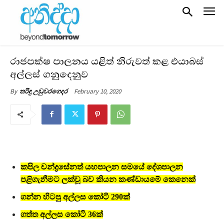
රාජපක්ෂ පාලනය යළිත් නිරුවත් කළ එයාබස්
අල්ලස් ගනුදෙනුව
February 10, 2020
By
තරිඳු උඩුවරගෙදර
කපිල චන්ද්‍රසේනත් යහපාලන සමයේ දේශපාලන
පළිගැනීමට ලක්වූ බව කියන කණ්ඩායමේ කෙනෙක්
ගන්න හිටපු අල්ලස කෝටි 290ක්
ගත්ත අල්ලස කෝටි 36ක්