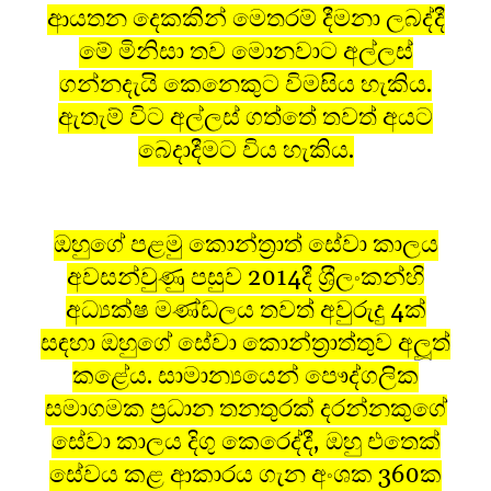
ආයතන දෙකකින් මෙතරම් දීමනා ලබද්දී
මේ මිනිසා තව මොනවාට අල්ලස්
ගන්නදැයි කෙනෙකුට විමසිය හැකිය.
ඇතැම් විට අල්ලස් ගත්තේ තවත් අයට
බෙදාදීමට විය හැකිය.
ඔහුගේ පළමු කොන්ත‍්‍රාත් සේවා කාලය
අවසන්වුණු පසුව 2014දී ශ‍්‍රීලංකන්හි
අධ්‍යක්ෂ මණ්ඩලය තවත් අවුරුදු 4ක්
සඳහා ඔහුගේ සේවා කොන්ත‍්‍රාත්තුව අලූත්
කළේය. සාමාන්‍යයෙන් පෞද්ගලික
සමාගමක ප‍්‍රධාන තනතුරක් දරන්නකුගේ
සේවා කාලය දිගු කෙරෙද්දී, ඔහු එතෙක්
සේවය කළ ආකාරය ගැන අංශක 360ක