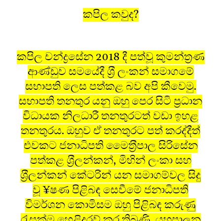
කපිල කවුද?
කපිල චන්ද්‍රසේන 2018 දී පත්වූ කුමන්ත‍්‍රණ
ආණ්ඩුව සමයේදී ශ‍්‍රී ලංකන් සමාගමේ
සභාපති ලෙස පත්කළ බව අපි කීවෙමු.
සභාපති තනතුර යනු ඔහු පෙර සිටි ප‍්‍රධාන
විධායක නිලධාරී තනතුරටත් වඩා ඉහළ
තනතුරය. ඔහුව ඒ තනතුරට පත් කරද්දීත්
එවකට ජනාධිපති මෛත‍්‍රීපාල සිරිසේන
පත්කළ ශ‍්‍රීලන්කන්, මිහින් ලංකා සහ
ශ‍්‍රීලන්කන් කේටරින් යන සමාගම්වල සිදු
වූ ¥ෂණ පිළිබඳ සෙවීමේ ජනාධිපති
විමර්ශන කොමිසම ඔහු පිළිබඳ කරුණු
රැුසක්ම හෙළිදරව් කර තිබුණි. යහපාලන