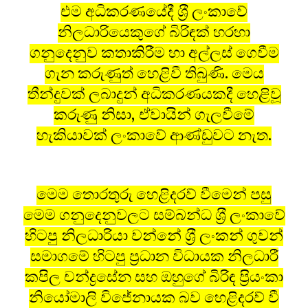
එම අධිකරණයේදී ශ‍්‍රී ලංකාවේ
නිලධාරියෙකුගේ බිරිඳක් හරහා
ගනුදෙනුව කතාකිරීම හා අල්ලස් ගෙවීම
ගැන කරුණුත් හෙළිවී තිබුණි. මෙය
තීන්දුවක් ලබාදුන් අධිකරණයකදී හෙළිවූ
කරුණු නිසා, ඒවායින් ගැලවීමේ
හැකියාවක් ලංකාවේ ආණ්ඩුවට නැත.
මෙම තොරතුරු හෙළිදරව් වීමෙන් පසු
මෙම ගනුදෙනුවලට සම්බන්ධ ශ‍්‍රී ලංකාවේ
හිටපු නිලධාරියා වන්නේ ශ‍්‍රී ලංකන් ගුවන්
සමාගමේ හිටපු ප‍්‍රධාන විධායක නිලධාරී
කපිල චන්ද්‍රසේන සහ ඔහුගේ බිරිඳ ප‍්‍රියංකා
නියෝමාලි විජේනායක බව හෙළිදරව් වී