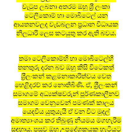
වැටුප ලබනා අතරම ඔහු ශ‍්‍රී ලංකා
ටෙලිකොම් හා මොබිටෙල් යන
ආයතනවලද වැඩබලන ප‍්‍රධාන විධායක
නිලධාරි ලෙස කටයුතු කර ඇති බවය.
තමා ටෙලිකොම්හි හා මොබිටෙල්හි
තනතුරු දරන බව ඔහු කිසි විටෙකත්
ශ‍්‍රීලංකන් කළමනාකාරිත්වය වෙත
හෙළිදරව් කර නොතිබිණි. ඒ, ශ‍්‍රීලංකන්
සමාගමේ අධ්‍යක්ෂවරුන් පූර්ණකාලීනව
සමාගම වෙනුවෙන් පමණක් කාලය
යෙදවිය යුතුයැයි ඒ වන විට මුදල්
අමාත්‍යාංශය කර තිබුණු නියමය මගහැරීම
සඳහාය. පසුව ඔහු උපදේශකයකු හැටියට