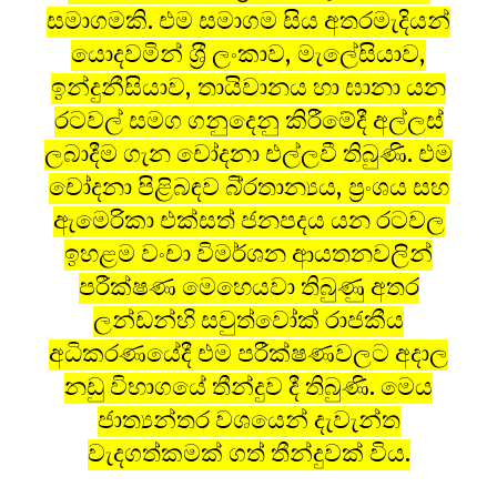
සමාගමකි. එම සමාගම සිය අතරමැදියන්
යොදවමින් ශ‍්‍රී ලංකාව, මැලේසියාව,
ඉන්දුනීසියාව, තායිවානය හා ඝානා යන
රටවල් සමග ගනුදෙනු කිරීමේදී අල්ලස්
ලබාදීම ගැන චෝදනා එල්ලවී තිබුණි. එම
චෝදනා පිළිබඳව බි‍්‍රතාන්‍යය, ප‍්‍රංශය සහ
ඇමෙරිකා එක්සත් ජනපදය යන රටවල
ඉහළම වංචා විමර්ශන ආයතනවලින්
පරීක්ෂණ මෙහෙයවා තිබුණු අතර
ලන්ඩන්හි සවුත්වෝක් රාජකීය
අධිකරණයේදී එම පරීක්ෂණවලට අදාල
නඩු විභාගයේ තීන්දුව දී තිබුණි. මෙය
ජාත්‍යන්තර වශයෙන් දැවැන්ත
වැදගත්කමක් ගත් තීන්දුවක් විය.