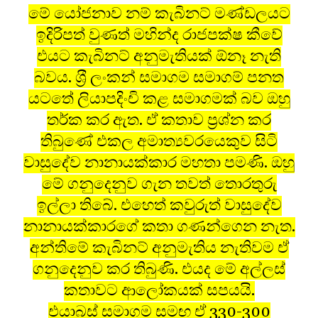
මේ යෝජනාව නම් කැබිනට් මණ්ඩලයට
ඉදිරිපත් වුණත් මහින්ද රාජපක්ෂ කීවේ
එයට කැබිනට් අනුමැතියක් ඕනෑ නැති
බවය. ශ‍්‍රී ලංකන් සමාගම සමාගම් පනත
යටතේ ලියාපදිංචි කළ සමාගමක් බව ඔහු
තර්ක කර ඇත. ඒ කතාව ප‍්‍රශ්න කර
තිබුණේ එකල අමාත්‍යවරයෙකුව සිටි
වාසුදේව නානායක්කාර මහතා පමණි. ඔහු
මේ ගනුදෙනුව ගැන තවත් තොරතුරු
ඉල්ලා තිබේ. එහෙත් කවුරුත් වාසුදේව
නානායක්කාරගේ කතා ගණන්ගෙන නැත.
අන්තිමේ කැබිනට් අනුමැතිය නැතිවම ඒ
ගනුදෙනුව කර තිබුණි. එයද මේ අල්ලස්
කතාවට ආලෝකයක් සපයයි.
එයාබස් සමාගම සමඟ ඒ 330-300