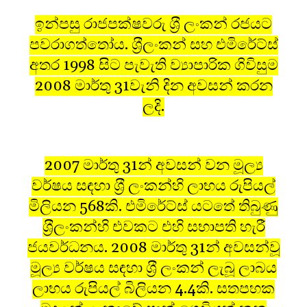
ඉන්පසු රාජපක්ෂවරු ශ‍්‍රී ලංකන් රජයට
පවරාගත්තෝය. ශ‍්‍රීලංකන් සහ එමිරේට්ස්
අතර 1998 සිට පැවැති ව්‍යාපාරික ගිවිසුම
2008 මාර්තු 31වැනි දින අවසන් කරන
ලදි.
2007 මාර්තු 31න් අවසන් වන මූල්‍ය
වර්ෂය සඳහා ශ‍්‍රී ලංකන්හි ලාභය රුපියල්
මිලියන 568කි. එමිරේට්ස් යටතේ තිබුණු
ශ‍්‍රීලංකන්හි එවකට එහි සභාපති හැරී
ජයවර්ධනය. 2008 මාර්තු 31න් අවසන්වූ
මූල්‍ය වර්ෂය සඳහා ශ‍්‍රී ලංකන් ලැබූ ලාබය
ලාභය රුපියල් බිලියන 4.4කි. සතපහක