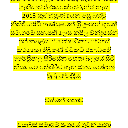
හැකියාවක් රාජපක්ෂවරුන්ට නැත.
2018 කුමන්ත‍්‍රණයෙන් පසු බිහිවූ
නීතිවිරෝධී ආණ්ඩුවෙන් ශ‍්‍රී ලංකන් ගුවන්
සමාගමේ සභාපති ලෙස කපිල චන්ද්‍රසේන
පත් කළේය. එය ක්ෂණිකව වෙනස්
කරගෙන තිබුණේ එවකට ජනාධිපති
මෛත‍්‍රීපාල සිරිසේන මහතා බලයේ සිටි
නිසා, මේ පත්කිරීම ගැන ඔහුට චෝදනා
එල්ලවෙද්දීය.
වත්මන් කතාව
එයාබස් සමාගම ප‍්‍රංශයේ ගුවන්යානා