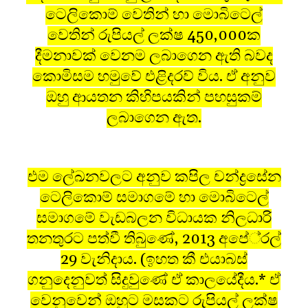
ටෙලිකොම් වෙතින් හා මොබිටෙල්
වෙතින් රුපියල් ලක්ෂ 450,000ක
දීමනාවක් වෙනම ලබාගෙන ඇති බවද
කොමිසම හමුවේ එළිදරව් විය. ඒ අනුව
ඔහු ආයතන කිහිපයකින් පහසුකම්
ලබාගෙන ඇත.
එම ලේඛනවලට අනුව කපිල චන්ද්‍රසේන
ටෙලිකොම් සමාගමේ හා මොබිටෙල්
සමාගමේ වැඩබලන විධායක නිලධාරි
තනතුරට පත්වී තිබුණේ, 2013 අපේ‍්‍රල්
29 වැනිදාය. (ඉහත කී එයාබස්
ගනුදෙනුවත් සිදුවුණේ ඒ කාලයේදීය.* ඒ
වෙනුවෙන් ඔහුට මසකට රුපියල් ලක්ෂ