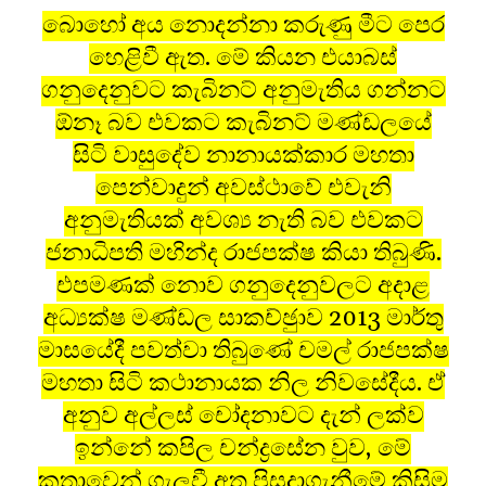
බොහෝ අය නොදන්නා කරුණු මීට පෙර
හෙළිවී ඇත. මේ කියන එයාබස්
ගනුදෙනුවට කැබිනට් අනුමැතිය ගන්නට
ඕනෑ බව එවකට කැබිනට් මණ්ඩලයේ
සිටි වාසුදේව නානායක්කාර මහතා
පෙන්වාදුන් අවස්ථාවේ එවැනි
අනුමැතියක් අවශ්‍ය නැති බව එවකට
ජනාධිපති මහින්ද රාජපක්ෂ කියා තිබුණි.
එපමණක් නොව ගනුදෙනුවලට අදාළ
අධ්‍යක්ෂ මණ්ඩල සාකච්ඡුාව 2013 මාර්තු
මාසයේදී පවත්වා තිබුණේ චමල් රාජපක්ෂ
මහතා සිටි කථානායක නිල නිවසේදීය. ඒ
අනුව අල්ලස් චෝදනාවට දැන් ලක්ව
ඉන්නේ කපිල චන්ද්‍රසේන වුව, මේ
කතාවෙන් ගැලවී අත පිසදාගැනීමේ කිසිම