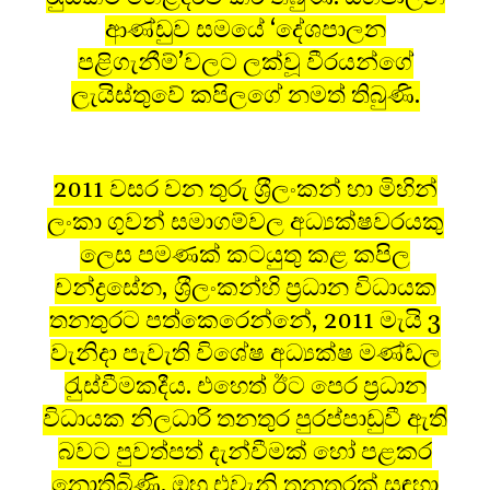
ආණ්ඩුව සමයේ ‘දේශපාලන
පළිගැනීම්’වලට ලක්වූ වීරයන්ගේ
ලැයිස්තුවේ කපිලගේ නමත් තිබුණි.
2011 වසර වන තුරු ශ‍්‍රීලංකන් හා මිහින්
ලංකා ගුවන් සමාගම්වල අධ්‍යක්ෂවරයකු
ලෙස පමණක් කටයුතු කළ කපිල
චන්ද්‍රසේන, ශ‍්‍රීලංකන්හි ප‍්‍රධාන විධායක
තනතුරට පත්කෙරෙන්නේ, 2011 මැයි 3
වැනිදා පැවැති විශේෂ අධ්‍යක්ෂ මණ්ඩල
රැුස්වීමකදීය. එහෙත් ඊට පෙර ප‍්‍රධාන
විධායක නිලධාරි තනතුර පුරප්පාඩුවී ඇති
බවට පුවත්පත් දැන්වීමක් හෝ පළකර
නොතිබිණි. ඔහු එවැනි තනතුරක් සඳහා