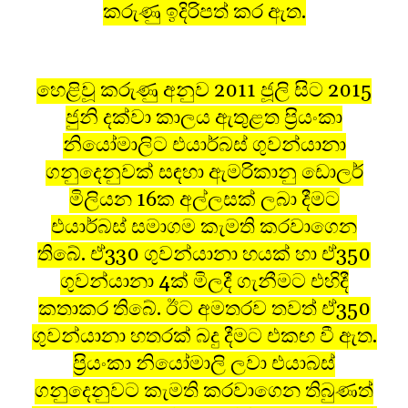
කරුණු ඉදිරිපත් කර ඇත.
හෙළිවූ කරුණු අනුව 2011 ජූලි සිට 2015
ජුනි දක්වා කාලය ඇතුළත ප‍්‍රියංකා
නියෝමාලිට එයාර්බස් ගුවන්යානා
ගනුදෙනුවක් සඳහා ඇමරිකානු ඩොලර්
මිලියන 16ක අල්ලසක් ලබා දීමට
එයාර්බස් සමාගම කැමති කරවාගෙන
තිබේ. ඒ330 ගුවන්යානා හයක් හා ඒ350
ගුවන්යානා 4ක් මිලදී ගැනීමට එහිදී
කතාකර තිබේ. ඊට අමතරව තවත් ඒ350
ගුවන්යානා හතරක් බදු දීමට එකඟ වී ඇත.
ප‍්‍රියංකා නියෝමාලි ලවා එයාබස්
ගනුදෙනුවට කැමති කරවාගෙන තිබුණත්