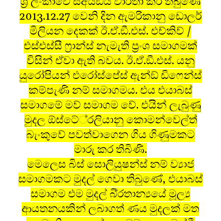
ශ‍්‍රී ලංකාවේ සීඅයිඞීය වාර්තා කර තිබුණේ
2013.12.27 වෙනි දින ඇමරිකානු ඩොලර්
මිලියන දෙකක් ඊ.ඒ.ඞී.එස්. එච්කිව් /
එස්එස්සී ෆ‍්‍රාන්ස් නැමැති ප‍්‍රංශ සමාගමක්
විසින් ඒවා ඇති බවය. ඊ.ඒ.ඞී.එස්. යනු
යුරෝපියන් එරෝස්පේස් ඇන්ඞ් ඩිෆෙන්ස්
කම්පැණි නම් සමාගමය. එය එයාබස්
සමාගමේ මව් සමාගම වේ. එයින් ලැබුණු
මුදල ඕස්ටේ‍්‍රලියානු කොමන්වෙල්ත්
බැංකුවේ පවත්වාගෙන ගිය ගිණුමකට
මාරු කර තිබිණි.
මෙලෙස බිස් සොලියුෂන්ස් නම් ව්‍යාජ
සමාගමකට මුදල් ගෙවා තිබුණේ, එයාබස්
සමාගම එම මුදල් බි‍්‍රතාන්‍යයේ මූල්‍ය
ආයතනයකින් ලබාගත් ණය මුදලක් මත