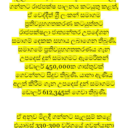
ගන්නට රාජපක්ෂ පාලනය කටයුතු කළත්,
ඒ වෙද්දීත් ශ‍්‍රී ලංකන් සමාගම
ප‍්‍රතිව්‍යුහගතකරණ කටයුත්තට
රාජපක්ෂලා ජාත්‍යන්තර උපදේශන
සමාගම් දෙකක සහාය ලබාගෙන තිබුණි.
සමාගමේ ප‍්‍රතිව්‍යුහගතකරණය ගැන
උපදෙස් දුන් සමාගමට ඇමෙරිකන්
ඩොලර් 450,000ක ගාස්තුවක්
ගෙවන්නට සිදුව තිබුණි. යානා ඇණිය
අලූත් කිරීම ගැන උපදෙස් දුන් සමාගමට
ඩොලර් 612,345ක් ගෙවා තිබුණි.
ඒ අනුව මිලදී ගන්නට සැලසුම් කළේ
එයාබස් 330-300 වර්ගයේ ගුවන්යානා