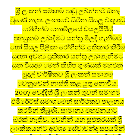
ශ‍්‍රී ලංකන් සමාගම පාඩු ලබන්නට ඕනෑ
වුණේ නැත. ලංකාවේ සිටින සියලූ වකුගඩු
රෝගීන්ට නොමිලයේ ඩයලයිසීස්
පහසුකම් ලබාදීමට යන්ත‍්‍ර මිලදී ගැනීමට
හෝ සියලූ පිළිකා රෝගීන්ට ප‍්‍රතිකාර කිරීම
සඳහා අවශ්‍ය ප‍්‍රතිකාර යන්ත‍්‍ර ලබාගැනීමට
යන වියදම මෙන් කිහිප ගුණයක් මහජන
මුදල් වාර්ෂිකව ශ‍්‍රී ලංකන් සමාගම
වෙනුවෙන් නාස්ති කළ යුතු නොවීය.
2007 වෙද්දීත් ශ‍්‍රී ලංකන් ගුවන් සමාගම
එමිරේට්ස් සමාගමෙන් සාර්ථකව පාලනය
කරමින් තිබුණි. සාමාන්‍ය මහජනයාට
බරක් නැතිව, ගුවනින් යන සුළුතරයක් ශ‍්‍රී
ලාංකිකයන්ට අවශ්‍ය සේවාවන්ද සපයමින්