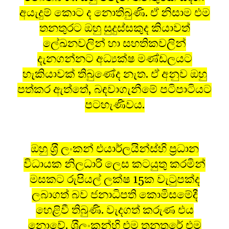
අයැදුම් කොට ද නොතිබුණි. ඒ නිසාම එම
තනතුරට ඔහු සුදුස්සකුද කියාවත්
ලේඛනවලින් හා සහතිකවලින්
දැනගන්නට අධ්‍යක්ෂ මණ්ඩලයට
හැකියාවක් තිබුණේද නැත. ඒ අනුව ඔහු
පත්කර ඇත්තේ, බඳවාගැනීමේ පටිපාටියට
පටහැණිවය.
ඔහු ශ‍්‍රී ලංකන් එයාර්ලයින්ස්හි ප‍්‍රධාන
විධායක නිලධාරි ලෙස කටයුතු කරමින්
මසකට රුපියල් ලක්ෂ 15ක වැටුපක්ද
ලබාගත් බව ජනාධිපති කොමිසමේදී
හෙළිවී තිබුණි. වැදගත් කරුණ එය
නොවේ. ශ‍්‍රීලංකන්හි එම තනතුරේ එම