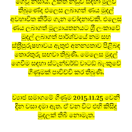
ගෙවූ නිසාය. උක්ත නඩුව සඳහා මුල්වී
තිබුණේද එලෙස ලබාගත් ණය මුදල්
අවභාවිත කිරීම ගැන චෝදනාවකි. එලෙස
ණය ලබාගත් මූල්‍යායතනයට ශ‍්‍රී ලංකාවේ
මුදල් ලබාගත් පාර්ශ්වයේ නම සහ
ස්ත‍්‍රීපුරුෂභාවය ඇතුළු අනන්‍යතාව පිළිබඳ
තොරතුරු සඟවා තිබුණි. මෙලෙස මුදල්
ගෙවීම සඳහා ස්ටෑන්ඩර්ඞ් චාටඞ් බැංකුවේ
ගිණුමක් පාවිච්චි කර තිබුණි.
ව්‍යාජ සමාගමේ ගිණුම 2015.11.25 වෙනි
දින වසා දමා ඇත. ඒ වන විට එහි කිසිදු
මුදලක් තිබී නොමැත.