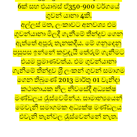
6ක් සහ එයාබස් ඒ350-900 වර්ගයේ
ගුවන් යානා 4කි.
අල්ලස් මත, ලංකාවට අනවශ්‍ය එම
ගුවන්යානා මිලදී ගැනීමේ තීන්දුව ගෙන
ඇත්තේ අපූරු තැනකදීය. මේ ගනුදෙනු
පසුපස ඉන්නේ කවුදැයි තේරුම් ගැනීමට
එයම ප‍්‍රමාණවත්ය. එම ගුවන්යානා
ගැනීමේ තීන්දුව ශ‍්‍රී ලංකන් ගුවන් සමාගම
ගෙන තිබුණේ 2013 මාර්තු 01 වැනිදා
කථානායක නිල නිවසේදී අධ්‍යක්ෂ
මණ්ඩලය රැුස්වෙමින්ය. සාමාන්‍යයෙන්
මෙවැනි සමාගමක අධ්‍යක්ෂ මණ්ඩලය
එවැනි තැන්වල රැුස්වෙන්නේ නැත.