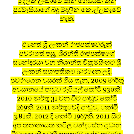
මුදලක් ලංකාවේ පාන් ගෙඩියක් කන
පුරවැසියාගේ බදු මුදලින් කොල්ලකෑවේ
නැත.
එහෙත් ශ‍්‍රී ලංකන් රාජපක්ෂවරුන්
පවරාගත් පසු, ශිරන්ති රාජපක්ෂගේ
සහෝදරයා වන නිශාන්ත වික‍්‍රමසිංහට ශ‍්‍රී
ලංකන් සභාපතිකම බාරදෙන ලදි.
පවරාගෙන වසරක් ගිය තැන, 2009 මාර්තු
අවසානයේ පාඩුව රුපියල් කෝටි 930කි.
2010 මාර්තු 31 වන විට පාඩුව කෝටි
269කි. 2011 මාර්තුවේදී පාඩුව, කෝටි
3.81කි. 2012 දී කෝටි 1967කි. 2011 සිට
අප කතානායක කපිල චන්ද්‍රසේන ප‍්‍රධාන