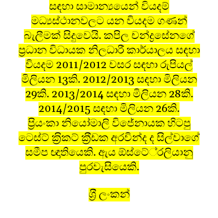
සඳහා සාමාන්‍යයෙන් වියදම්
මධ්‍යස්ථානවලට යන වියදම ගණන්
බැලීමක් සිදුවෙයි. කපිල චන්ද්‍රසේනගේ
ප‍්‍රධාන විධායක නිලධාරී කාර්යාලය සඳහා
වියදම 2011/2012 වසර සඳහා රුපියල්
මිලියන 13කි. 2012/2013 සඳහා මිලියන
29කි. 2013/2014 සඳහා මිලියන 28කි.
2014/2015 සඳහා මිලියන 26කි.
ප‍්‍රියංකා නියෝමාලි විජේනායක හිටපු
ටෙස්ට් ක‍්‍රිකට් ක‍්‍රීඩක අරවින්ද ද සිල්වාගේ
සමීප ඥාතියෙකි. ඇය ඕස්ටේ‍්‍රලියානු
පුරවැසියෙකි.
ශ‍්‍රී ලංකන්