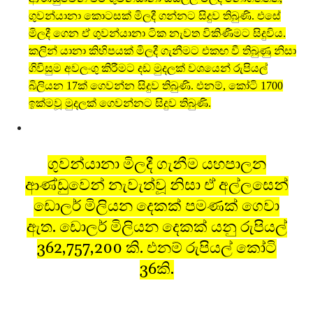
ගුවන්යානා කොටසක් මිලදී ගන්නට සිදුව තිබුණි. එසේ
මිලදී ගෙන ඒ ගුවන්යානා ටික නැවත විකිණීමට සිදුවිය.
කලින් යානා කිහිපයක් මිලදී ගැනීමට එකඟ වී තිබුණු නිසා
ගිවිසුම අවලංගු කිරීමට දඩ මුදලක් වශයෙන් රුපියල්
බිලියන 17ක් ගෙවන්න සිදුව තිබුණි. එනම්, කෝටි 1700
ඉක්මවූ මුදලක් ගෙවන්නට සිදුව තිබුණි.
ගුවන්යානා මිලදී ගැනීම යහපාලන
ආණ්ඩුවෙන් නැවැත්වූ නිසා ඒ අල්ලසෙන්
ඩොලර් මිලියන දෙකක් පමණක් ගෙවා
ඇත. ඩොලර් මිලියන දෙකක් යනු රුපියල්
362,757,200 කි. එනම් රුපියල් කෝටි
36කි.