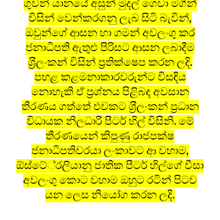
ගුවන් යානයේ අසුන් මුදල් ගෙවා මගීන්
විසින් වෙන්කරගනු ලැබ සිටි බැවින්,
ඔවුන්ගේ ආසන හා ගමන් අවලංගු කර
ජනාධිපති ඇතුළු පිරිසට ආසන ලබාදීම
ශ‍්‍රීලංකන් විසින් ප‍්‍රතික්ෂෙප කරන ලදි.
පහළ කළමනාකාරවරුන්ට විසඳිය
නොහැකි ඒ ප‍්‍රශ්නය පිළිබඳ අවසාන
තීරණය ගත්තේ එවකට ශ‍්‍රීලංකන් ප‍්‍රධාන
විධායක නිලධාරි පීටර් හිල් විසිනි. මේ
තීරණයෙන් කිපුණු රාජපක්ෂ
ජනාධිපතිවරයා ලංකාවට ආ වහාම,
ඕස්ටේ‍්‍රලියානු ජාතික පීටර් හිල්ගේ වීසා
අවලංගු කොට වහාම ඔහුට රටින් පිටව
යන ලෙස නියෝග කරන ලදි.