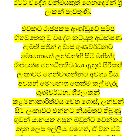
රටට විදේශ විනිමයකුත් ගෙනදෙමින් ශ‍්‍රී
ලංකන් පැවතුණි.
එවකට රාජපක්ෂ ආණ්ඩුවේ සමීප
හිතවතෙකු වූ විදේශ කටයුතු අධීක්ෂණ
ඇමති සජින් ද වාස් ගුණවර්ධනට
මොහොතේ ලන්ඩන්හි සිටි මහින්ද
රාජපක්ෂ ජනාධිපතිවරයා ඇතුළු පිරිසක්
ලංකාවට ගෙන්වාගන්නට අවශ්‍ය විය.
අවසන් මොහොත තෙක්ම කල් මැරූ
ගුණවර්ධන, ශී‍්‍රලංකන්
කළමනාකාරිත්වය වෙත ගොස්, ලන්ඩන්
සිට ලංකාවට එන්නට නියමිතව තිබුණු
ගුවන් යානයක අසුන් ඔවුන්ට වෙන්කර
දෙන ලෙස ඉල්ලීය. එහෙත්, ඒ වන විට