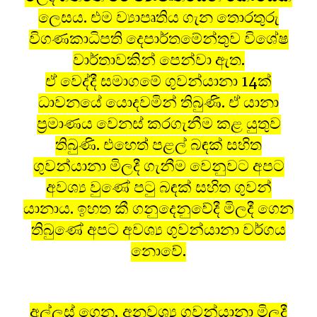
ලෙසය. එම ව්‍යාපෘතිය ගැන තොරතුරු
විගණකාධිපති දෙපාර්තමේන්තුව විශේෂ
වාර්තාවකින් පෙන්වා ඇත.
ඒ වෙද්දී සමාගමේ ගුවන්යානා 14ක්
ධාවනයේ යොදවමින් තිබුණි. ඒ යානා
ප‍්‍රමාණය වෙනස් කරගැනීම කළ යුතුව
තිබුණි. එහෙත් පළල් බඳක් සහිත
ගුවන්යානා මිලදී ගැනීම වෙනුවට අපට
අවශ්‍ය වුණේ පටු බඳක් සහිත ගුවන්
යානාය. ඉහත කී ගනුදෙනුවේදී මිලදී ගෙන
තිබුණේ අපට අවශ්‍ය ගුවන්යානා වර්ගය
නොවේ.
අල්ලස් ගෙන, අනවශ්‍ය ගුවන්යානා මිලදී