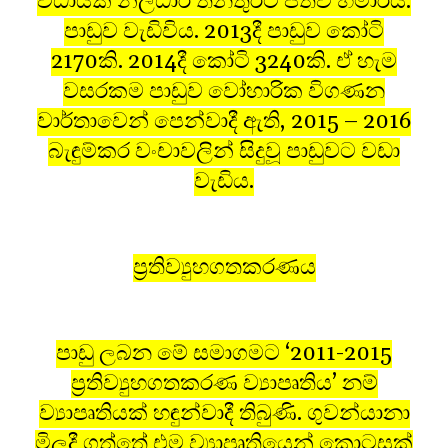
විධායක නිලධාරි තනතුරට පත්ව හමාරය.
පාඩුව වැඩිවිය. 2013දී පාඩුව කෝටි
2170කි. 2014දී කෝටි 3240කි. ඒ හැම
වසරකම පාඩුව වෝහාරික විගණන
වාර්තාවෙන් පෙන්වාදී ඇති, 2015 – 2016
බැඳුම්කර වංචාවලින් සිදුවූ පාඩුවට වඩා
වැඩිය.
ප‍්‍රතිව්‍යුහගතකරණය
පාඩු ලබන මේ සමාගමට ‘2011-2015
ප‍්‍රතිව්‍යුහගතකරණ ව්‍යාපෘතිය’ නම්
ව්‍යාපෘතියක් හඳුන්වාදී තිබුණි. ගුවන්යානා
මිලදී ගත්තේ එම ව්‍යාපෘතියෙන් කොටසක්