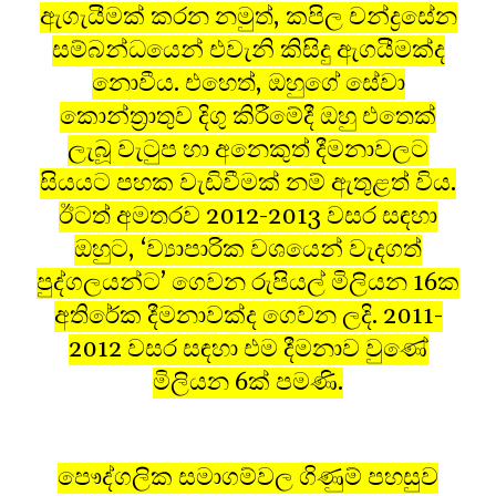
ඇගැයීමක් කරන නමුත්, කපිල චන්ද්‍රසේන
සම්බන්ධයෙන් එවැනි කිසිදු ඇගයීමක්ද
නොවීය. එහෙත්, ඔහුගේ සේවා
කොන්ත‍්‍රාතුව දිගු කිරීමේදී ඔහු එතෙක්
ලැබූ වැටුප හා අනෙකුත් දීමනාවලට
සියයට පහක වැඩිවීමක් නම් ඇතුළත් විය.
ඊටත් අමතරව 2012-2013 වසර සඳහා
ඔහුට, ‘ව්‍යාපාරික වශයෙන් වැදගත්
පුද්ගලයන්ට’ ගෙවන රුපියල් මිලියන 16ක
අතිරේක දීමනාවක්ද ගෙවන ලදි. 2011-
2012 වසර සඳහා එම දීමනාව වුණේ
මිලියන 6ක් පමණි.
පෞද්ගලික සමාගම්වල ගිණුම් පහසුව