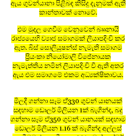
ඇය ගුවන්යානා පිළිබඳ කිසිදු දැනුමක් ඇති
කාන්තාවක් නොවේ.
එම මුදල ගෙවීම වෙනුවෙන් බෲනායි
රාජ්‍යයෙහි ව්‍යාජ සමාගමක් ලියාපදිංචි කර
ඇත. බිස් සොලියුෂන්ස් නැමැති සමාගම
ප‍්‍රියංකා නියෝමාලි විජේනායක
නැමැත්තිය නමින් ලියාපදිංචි වී ඇති අතර
ඇය එම සමාගමේ එකම අධ්‍යක්ෂිකාවය.
මිලදී ගන්නා සෑම ඒ්330 ගුවන් යානයක්
සඳහාම ඩොලර් මිලියන 1ක් බැගින්ද, බදු
ගන්නා සෑම ඒ350 ගුවන් යානයක් සඳහාම
ඩොලර් මිලියන 1.16 ක් බැගින්ද අල්ලස්