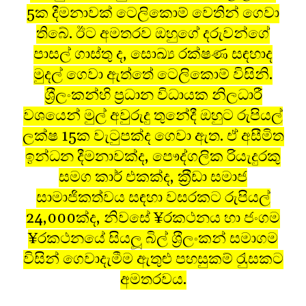
5ක දීමනාවක් ටෙලිකොම් වෙතින් ගෙවා
තිබේ. ඊට අමතරව ඔහුගේ දරුවන්ගේ
පාසල් ගාස්තු ද, සොඛ්‍ය රක්ෂණ සඳහාද
මුදල් ගෙවා ඇත්තේ ටෙලිකොම් විසිනි.
ශ‍්‍රීලංකන්හි ප‍්‍රධාන විධායක නිලධාරී
වශයෙන් මුල් අවුරුදු තුනේදී ඔහුට රුපියල්
ලක්ෂ 15ක වැටුපක්ද ගෙවා ඇත. ඒ අසීමිත
ඉන්ධන දීමනාවක්ද, පෞද්ගලික රියැදුරකු
සමග කාර් එකක්ද, ක‍්‍රීඩා සමාජ
සාමාජිකත්වය සඳහා වසරකට රුපියල්
24,000ක්ද, නිවසේ ¥රකථනය හා ජංගම
¥රකථනයේ සියලූ බිල් ශ‍්‍රීලංකන් සමාගම
විසින් ගෙවාදැමීම ඇතුළු පහසුකම් රැුසකට
අමතරවය.