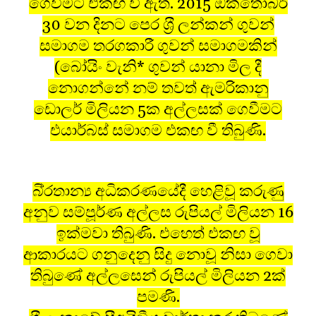
ගෙවීමට එකඟ වී ඇත. 2015 ඔක්තෝබර්
30 වන දිනට පෙර ශ‍්‍රී ලන්කන් ගුවන්
සමාගම තරගකාරී ගුවන් සමාගමකින්
(බෝයිං වැනි* ගුවන් යානා මිල දී
නොගන්නේ නම් තවත් ඇමරිකානු
ඩොලර් මිලියන 5ක අල්ලසක් ගෙවීමට
එයාර්බස් සමාගම එකඟ වී තිබුණි.
බි‍්‍රතාන්‍ය අධිකරණයේදී හෙළිවූ කරුණු
අනුව සම්පූර්ණ අල්ලස රුපියල් මිලියන 16
ඉක්මවා තිබුණි. එහෙත් එකඟ වූ
ආකාරයට ගනුදෙනු සිදු නොවූ නිසා ගෙවා
තිබුණේ අල්ලසෙන් රුපියල් මිලියන 2ක්
පමණි.