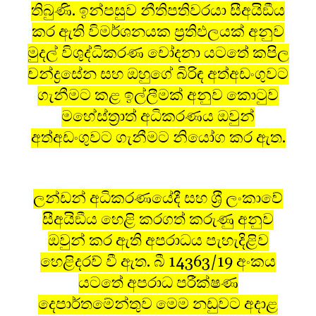
තිබුණි. ඉන්පසුව නීතිපතිවරයා සීඅයිඞීය
කර ඇති විමර්ශනයක ප‍්‍රතිඵලයක් අනුව
මුදල් විශුද්ධිකරණ චෝදනා යටතේ කපිල
චන්ද්‍රසේන සහ ඔහුගේ බිරිඳ අත්අඩංගුවට
ගැනීමට කළ ඉල්ලීමක් අනුව කොටුව
මහේස්ත‍්‍රාත් අධිකරණය ඔවුන්
අත්අඩංගුවට ගැනීමට නියෝග කර ඇත.
ලන්ඩන් අධිකරණයේදී සහ ශ‍්‍රී ලංකාවේ
සීඅයිඞීය හෙළි කරගත් කරුණු අනුව
ඔවුන් කර ඇති අපරාධය පැහැදිළිව
හෙළිදරව් වී ඇත. බී 14363/19 අංකය
යටතේ අපරාධ පරීක්ෂණ
දෙපාර්තමේන්තුව මෙම නඩුවට අදාළ