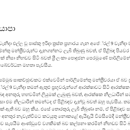
 යාපා
ැනිදා එල්ල වූ පාස්කු ඉරිදා ත‍්‍රස්ත ප‍්‍රහාරය ගැන අපේ‍්‍රල් 9 වැනි
ේන්තු මන්ත‍්‍රීවරුන්ට දැනගන්නට ලැබී තිබුණු බවත්, ඒ පිළිබඳ පියව
නිසා නිහඬව සිටි බවත් ශ‍්‍රී ලංකා පොදුජන පෙරමුණේ පාර්ලිමේන්තු ම
 අබේවර්ධන මහතා පැවසීය.
ම්මුඛ සාකච්ඡුාවකට එක්වෙමින් පාර්ලිමේන්තු මන්ත‍්‍රීවරයා ඒ බව ප‍්
රල් 9 වැනිදා තමන් ඇතුළු ප‍්‍රභූවරුන්ගේ ආරක්ෂාවට සිටි ආරක්
පිළිබඳ අනතුරු හඟවමින් ලියුමක් ලැබුණු බවත්, ආරක්ෂක නිලධාරීන් 
ා එම නිලධාරීන් තමන්ටද ඒ පිළිබඳව දැන්වූ බවත් ඔහු පැවසීය. ත
ක් ඇති බව ඔහු කීය. එසේ තොරතුරු ලැබී තිබුණා නම්, ඒ පිළිබඳව
අනතුර නැවැත්වීමට කටයුතු නොකළේ ඇයිදැයි විමසීමේදී මන්ත‍්‍රීවරය
 සැපයීම ආණ්ඩුවේ වගකීමක් බව කල්පනා කරමින් නිහඬව සිටි බ