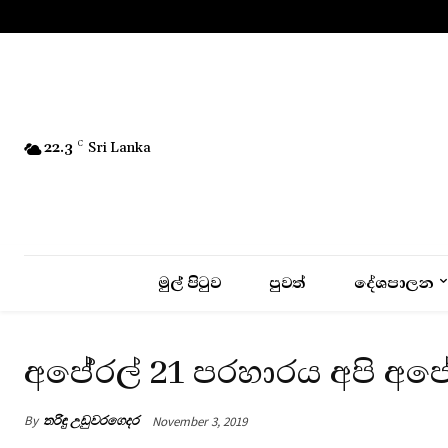
No menu items!
22.3
C
Sri Lanka
මුල් පිටුව
පුවත්
දේශපාලන
අපේ‍්‍රල් 21 ප‍්‍රහාරය අපි අ
By
තරිඳු උඩුවරගෙදර
November 3, 2019