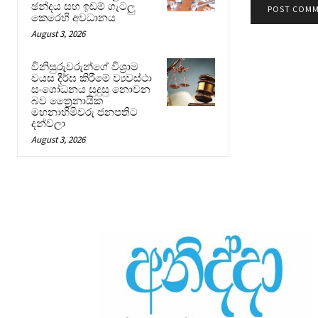
ඡන්දය සහ ඉඩම් ගැටලු
කෙරෙහි අවධානය
August 3, 2026
විනිසුරුවරුන්ගේ විශ්‍රාම
වයස දීර්ඝ කිරීමේ ව්‍යවස්ථා
සංශෝධනය සුදුසු නොවන
බව ත්‍රෛනායික
මහනාහිමිවරු ජනපතිට
දන්වලා
August 3, 2026