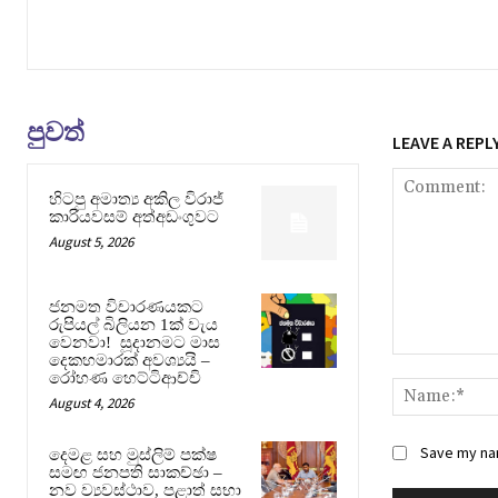
පුවත්
LEAVE A REPL
හිටපු අමාත්‍ය අකිල විරාජ්
කාරියවසම් අත්අඩංගුවට
August 5, 2026
ජනමත විචාරණයකට
රුපියල් බිලියන 1ක් වැය
වෙනවා! සූදානමට මාස
දෙකහමාරක් අවශ්‍යයි –
Comment:
රෝහණ හෙට්ටිආච්චි
August 4, 2026
Save my nam
දෙමළ සහ මුස්ලිම් පක්ෂ
සමඟ ජනපති සාකච්ඡා –
නව ව්‍යවස්ථාව, පළාත් සභා