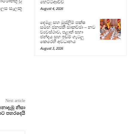
ොරොත්තු වූ
හෙට්ටිආච්චි
 ලෙස සැලකූ
August 4, 2026
දෙමළ සහ මුස්ලිම් පක්ෂ
සමඟ ජනපති සාකච්ඡා – නව
ව්‍යවස්ථාව, පළාත් සභා
ඡන්දය සහ ඉඩම් ගැටලු
කෙරෙහි අවධානය
August 3, 2026
Next article
 නොදැමූ නිසා
යාට පහරදෙයි