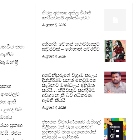
හිටපු අමාත්‍ය අකිල විරාජ්
කාරියවසම් අත්අඩංගුවට
August 5, 2026
අභිසාරී: වෙනත් යථාර්ථයකට
දා වනවිට තමා
කවුළුවක් – රොහාන් සමරජීව
ර ගැනීම
August 4, 2026
න්ත‍්‍රී
අගවිනිසුරුගේ විශ්‍රාම කාලය
දික්කිරීමේ පනත් කෙටුම්පත
කැබිනට් මණ්ඩලය අනුමත
‍රකාශ
කරයි… කිසිවකුට කන්දීමට
ෂක අංශවලට
අවශ්‍ය නැති බව අධිකරණ
ඇමති කියයි
සමඟ ඇති
August 4, 2026
මා ළඟද එම
 සමාජය
ජනමත විචාරණයකට රුපියල්
ා ප‍්‍රකාශ
බිලියන 1ක් වැය වෙනවා!
සූදානමට මාස දෙකහමාරක්
වයි. රජය
අවශ්‍යයි – රෝහණ