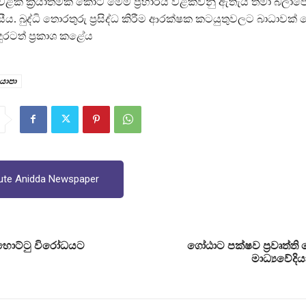
ෙළක් ක‍්‍රියාත්මක කොට මෙම ප‍්‍රහාරය වළක්වනු ඇතැයි තමා බලාප
ීය. බුද්ධි තොරතුරු ප‍්‍රසිද්ධ කිරීම ආරක්ෂක කටයුතුවලට බාධාවක්
ුරටත් ප‍්‍රකාශ කළේය
 යාපා
ute Anidda Newspaper
ොහොට්ටු විරෝධයට
ගෝඨාට පක්ෂව ප‍්‍රවෘත්ති
මාධ්‍යවේදි