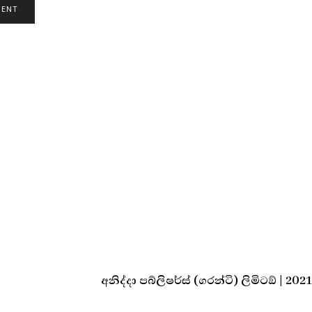
අනිද්දා පබ්ලිෂර්ස් (ගරන්ටි) ලිමිටඞ් | 