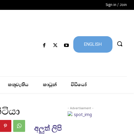
Sign in / Join
ENGLISH
කතුවැකිය
කාටූන්
විඩීයෝ
ිටියා
- Advertisement -
අලුත් ලිපි