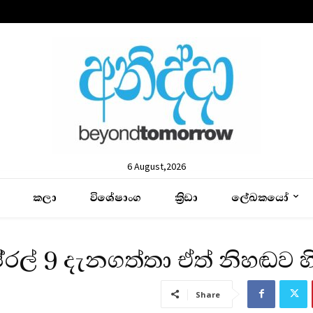
6 August,2026
කලා
විශේෂාංග
ක්‍රිඩා
ලේඛකයෝ
පේ‍්‍රල් 9 දැනගත්තා ඒත් නිහඬව හ
Share