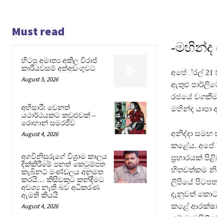
Must read
-මහින්ද
හිටපු අමාත්‍ය අකිල විරාජ්
කාරියවසම් අත්අඩංගුවට
අපේ‍්‍රල් 21 ව
August 5, 2026
ඇතුළු පාර්ලිම
රජයේ වගකීමක් 
අභිසාරී: වෙනත්
මහින්ද යාපා
යථාර්ථයකට කවුළුවක් –
රොහාන් සමරජීව
අනිද්දා සමඟ ස
August 4, 2026
කළේය. අපේ‍්‍
අගවිනිසුරුගේ විශ්‍රාම කාලය
ප‍්‍රහාරයක් 
දික්කිරීමේ පනත් කෙටුම්පත
හිතවත්කම නිස
කැබිනට් මණ්ඩලය අනුමත
කරයි… කිසිවකුට කන්දීමට
ලිපියේ පිටපත
අවශ්‍ය නැති බව අධිකරණ
දැනුවත් කොට 
ඇමති කියයි
කළේ ආරක්ෂාව
August 4, 2026