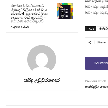
යම් වැඩපිළිව
ජනමත විචාරණයකට
බවද ඔහු පැවස
රුපියල් බිලියන 1ක් වැය
බවද ඔහු වැඩිද
වෙනවා! සූදානමට මාස
දෙකහමාරක් අවශ්‍යයි –
රෝහණ හෙට්ටිආච්චි
August 4, 2026
TAGS
මහින්ද
Share
Countrib
තරිඳු උඩුවරගෙදර
Previous article
මෛත‍්‍රීට ප