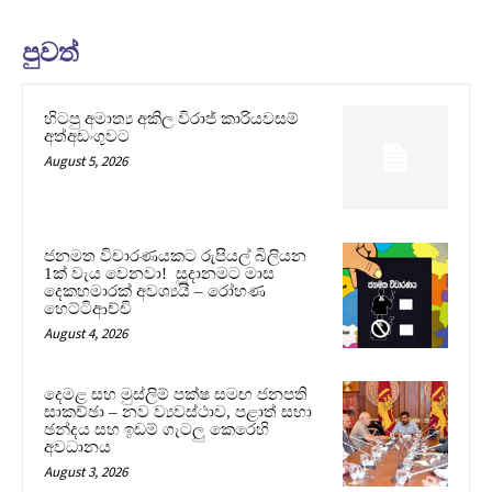
පුවත්
හිටපු අමාත්‍ය අකිල විරාජ් කාරියවසම්
අත්අඩංගුවට
August 5, 2026
ජනමත විචාරණයකට රුපියල් බිලියන
1ක් වැය වෙනවා! සූදානමට මාස
දෙකහමාරක් අවශ්‍යයි – රෝහණ
හෙට්ටිආච්චි
August 4, 2026
දෙමළ සහ මුස්ලිම් පක්ෂ සමඟ ජනපති
සාකච්ඡා – නව ව්‍යවස්ථාව, පළාත් සභා
ඡන්දය සහ ඉඩම් ගැටලු කෙරෙහි
අවධානය
August 3, 2026