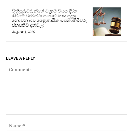
විනිසුරුවරුන්ගේ විශ්‍රාම වයස දීර්ඝ
කිරීමේ ව්‍යවස්ථා සංශෝධනය සුදුසු
නොවන බව ත්‍රෛනායික මහනාහිමිවරු
ජනපතිට දන්වලා
August 3, 2026
LEAVE A REPLY
Comment:
Na