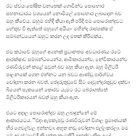
රට ස්වයංපෝෂිත වනතෙක් ගොවීන්ට පොහොර
සහනාධාරය වශයෙන් නොමිලේ පොහොර ලබාදෙන බව
ඔහු කීවේය. ඔහුම එහිදී කියා ඇති පරිදි එම පොරොන්දුවට
හේතුව වී ඇත්තේ ඔහුගේ අයියා මහින්ද රාජපක්ෂ ඒ
සම්බන්ධයෙන් ඔහුට කරන ලද මතක් කිරීමක්ය.
එම කථාවේ ඔහුගේ අනෙක් ප‍්‍රධානතම අවධාරණය රටේ
ආරක්ෂාව සම්බන්ධයෙන්ය. ආමිකාරයන්ව, නේවිකාරයන්ව
රණවිරුවන් කළේ ඔවුන් බව ඔහු කියා ඇත. ඔහු මිලිටරි
පාලනයක් ගෙන එන්නට යන බවට ආණ්ඩු පාර්ශ්වය
චෝදනා කරන බවත්, පේදුරුතුඩුවේ සිට දෙවුන්දරතුඩුව දක්වා
බියෙන් සැකයෙන් තොරව යෑමට රට බේරාගත්තේ
මිලිටරිකාරයන් බවත් ඔහු කියා ඇත.
එයට අදාල පොරොන්දුව ඔහු ලබාදුන්නේ මේ
ආකාරයටය.ිඑදා ඇපකැපවූ රණවිරුවන් විශාල ප‍්‍රමාණයක්
හිර ගෙවල්වල ඉන්නවා. අභූත නඩු චෝදනා එල්ලකරලා. මම
මේ අවස්ථාවේදී කියන්න කැමතියි දාහත්වැනිදා උදේ