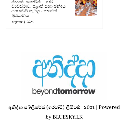
ජනපති සාකච්ඡා – නව
ව්‍යවස්ථාව, පළාත් සභා ඡන්දය
සහ ඉඩම් ගැටලු කෙරෙහි
අවධානය
August 3, 2026
අනිද්දා පබ්ලිෂර්ස් (ගරන්ටි) ලිමිටඞ් | 2021 | Powered
by BLUESKY.LK