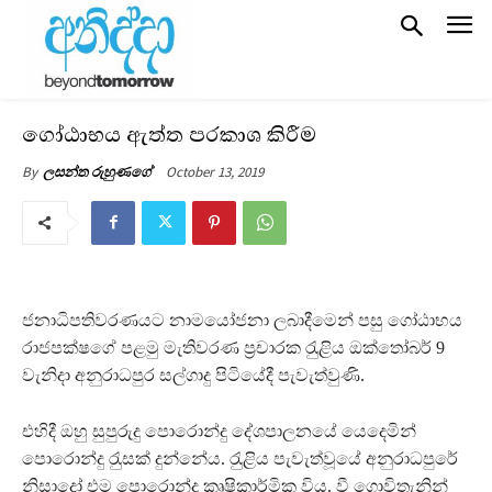
ගෝඨාභය ඇත්ත ප‍්‍රකාශ කිරීම
October 13, 2019
By
ලසන්ත රුහුණගේ
ජනාධිපතිවරණයට නාමයෝජනා ලබාදීමෙන් පසු ගෝඨාභය
රාජපක්ෂගේ පළමු මැතිවරණ ප‍්‍රචාරක රැුළිය ඔක්තෝබර් 9
වැනිදා අනුරාධපුර සල්ගාදු පිටියේදී පැවැත්වුණි.
එහිදී ඔහු සුපුරුදු පොරොන්දු දේශපාලනයේ යෙදෙමින්
පොරොන්දු රැුසක් දුන්නේය. රැුළිය පැවැත්වූයේ අනුරාධපුරේ
නිසාදෝ එම පොරොන්දු කෘෂිකාර්මික විය. වී ගොවිතැනින්