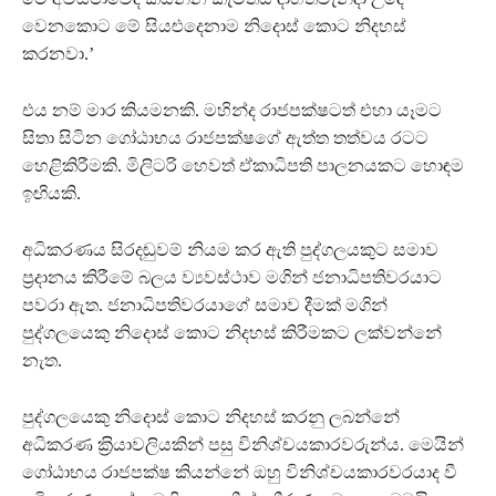
වෙනකොට මේ සියළුදෙනාම නිදොස් කොට නිදහස්
කරනවා.’
එය නම් මාර කියමනකි. මහින්ද රාජපක්ෂටත් එහා යෑමට
සිතා සිටින ගෝඨාභය රාජපක්ෂගේ ඇත්ත තත්වය රටට
හෙළිකිරීමකි. මිලිටරි හෙවත් ඒකාධිපති පාලනයකට හොඳම
ඉඟියකි.
අධිකරණය සිරදඬුවම් නියම කර ඇති පුද්ගලයකුට සමාව
ප‍්‍රදානය කිරීමේ බලය ව්‍යවස්ථාව මගින් ජනාධිපතිවරයාට
පවරා ඇත. ජනාධිපතිවරයාගේ සමාව දීමක් මගින්
පුද්ගලයෙකු නිදොස් කොට නිදහස් කිරීමකට ලක්වන්නේ
නැත.
පුද්ගලයෙකු නිදොස් කොට නිදහස් කරනු ලබන්නේ
අධිකරණ ක‍්‍රියාවලියකින් පසු විනිශ්චයකාරවරුන්ය. මෙයින්
ගෝඨාභය රාජපක්ෂ කියන්නේ ඔහු විනිශ්චයකාරවරයාද වී