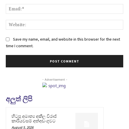
Ema
Web
Save my name, email, and website in this browser for the next
time I comment.
- Advertisement -
අලුත් ලිපි
හිටපු අමාත්‍ය අකිල විරාජ්
කාරියවසම් අත්අඩංගුවට
August 5, 2026