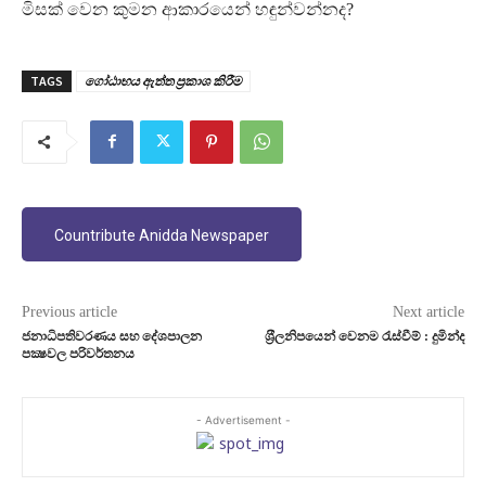
මිසක් වෙන කුමන ආකාරයෙන් හඳුන්වන්නද?
TAGS
ගෝඨාභය ඇත්ත ප‍්‍රකාශ කිරීම
Countribute Anidda Newspaper
Previous article
Next article
ජනාධිපතිවරණය සහ දේශපාලන
ශ‍්‍රීලනිපයෙන් වෙනම රැස්වීම් : දුමින්ද
පක්‍ෂවල පරිවර්තනය
- Advertisement -