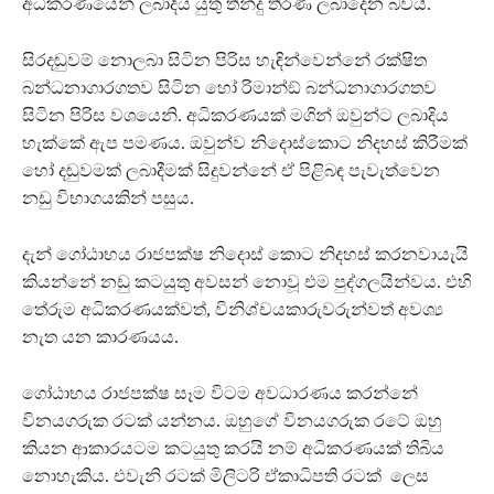
අධිකරණයෙන් ලබාදිය යුතු තීන්දු තීරණ ලබාදෙන බවයි.
සිරදඬුවම් නොලබා සිටින පිරිස හැඳින්වෙන්නේ රක්ෂිත
බන්ධනාගාරගතව සිටින හෝ රිමාන්ඞ් බන්ධනාගාරගතව
සිටින පිරිස වශයෙනි. අධිකරණයක් මගින් ඔවුන්ට ලබාදිය
හැක්කේ ඇප පමණය. ඔවුන්ව නිදොස්කොට නිදහස් කිරීමක්
හෝ දඬුවමක් ලබාදීමක් සිදුවන්නේ ඒ පිළිබඳ පැවැත්වෙන
නඩු විභාගයකින් පසුය.
දැන් ගෝඨාභය රාජපක්ෂ නිදොස් කොට නිදහස් කරනවායැයි
කියන්නේ නඩු කටයුතු අවසන් නොවූ එම පුද්ගලයින්වය. එහි
තේරුම අධිකරණයක්වත්, විනිශ්චයකාරුවරුන්වත් අවශ්‍ය
නැත යන කාරණයය.
ගෝඨාභය රාජපක්ෂ සෑම විටම අවධාරණය කරන්නේ
විනයගරුක රටක් යන්නය. ඔහුගේ විනයගරුක රටේ ඔහු
කියන ආකාරයටම කටයුතු කරයි නම් අධිකරණයක් තිබිය
නොහැකිය. එවැනි රටක් මිලිටරි ඒකාධිපති රටක් ලෙස