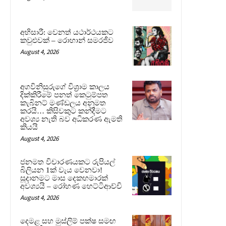
අභිසාරී: වෙනත් යථාර්ථයකට
කවුළුවක් – රොහාන් සමරජීව
August 4, 2026
අගවිනිසුරුගේ විශ්‍රාම කාලය
දික්කිරීමේ පනත් කෙටුම්පත
කැබිනට් මණ්ඩලය අනුමත
කරයි… කිසිවකුට කන්දීමට
අවශ්‍ය නැති බව අධිකරණ ඇමති
කියයි
August 4, 2026
ජනමත විචාරණයකට රුපියල්
බිලියන 1ක් වැය වෙනවා!
සූදානමට මාස දෙකහමාරක්
අවශ්‍යයි – රෝහණ හෙට්ටිආච්චි
August 4, 2026
දෙමළ සහ මුස්ලිම් පක්ෂ සමඟ